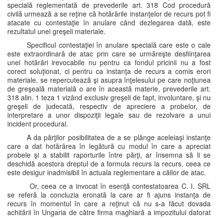
specială reglementată de prevederile art. 318 Cod procedură
civilă urmează a se reţine că hotărârile instanţelor de recurs pot fi
atacate cu contestaţie în anulare când dezlegarea dată, este
rezultatul unei greşeli materiale.
Specificul contestaţiei în anulare specială care este o cale
este extraordinară de atac prin care se urmăreşte desfiinţarea
unei hotărâri irevocabile nu pentru ca fondul pricinii nu a fost
corect soluţionat, ci pentru ca instanţa de recurs a comis erori
materiale, se repercutează şi asupra înţelesului pe care noţiunea
de greşeală materială o are în această materie, prevederile art.
318 alin. 1 teza 1 vizând exclusiv greşeli de fapt, involuntare, şi nu
greşeli de judecată, respectiv de apreciere a probelor, de
interpretare a unor dispoziţii legale sau de rezolvare a unui
incident procedural.
A da părţilor posibilitatea de a se plânge aceleiaşi instanţe
care a dat hotărârea în legătură cu modul în care a apreciat
probele şi a stabilit raporturile între părţi, ar însemna să li se
deschidă acestora dreptul de a formula recurs la recurs, ceea ce
este desigur inadmisibil în actuala reglementare a căilor de atac.
Or, ceea ce a invocat în esenţă contestatoarea C. I. SRL
se referă la concluzia eronată la care ar fi ajuns instanţa de
recurs în momentul în care a reţinut că nu s-a făcut dovada
achitării în Ungaria de către firma maghiară a impozitului datorat