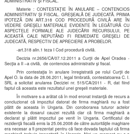
ADMINISTRATIV ŞI FISCAL.
Materie : CONTESTAŢIE ÎN ANULARE – CONTENCIOS
ADMINISTRATIV ŞI FISCAL. GREŞEALĂ DE JUDECATĂ. PRIMA
IPOTEZĂ DIN ART.318 COD PROCEDURĂ CIVILĂ ARE ÎN
VEDERE GREŞELI MATERIALE EVIDENTE ÎN LEGĂTURĂ CU
ASPECTELE FORMALE ALE JUDECĂRII RECURSULUI, PE
ACEASTĂ CALE NEPUTÂND FI REMEDIATE GREŞELI DE
JUDECATĂ, RESPECTIV DE APRECIERE A PROBELOR.
-art.318 alin.1 teza I Cod procedură civilă.
Decizia nr.2656/CA/07.12.2011 a Curţii de Apel Oradea -
Secţia a II –a civilă, de contencios administrativ şi fiscal.
Prin contestaţia în anulare înregistrată pe rolul Curţii de
Apel O. la data de 28.06.2011, legal timbrată, contestatoarea C. I.
SRL a solicitat anularea Deciziei nr. 515/CA/2011 - R, dat fiind
faptul că aceasta este rezultatul unei greşeli materiale.
În motivare s-a arătat că în mod eronat instanţă de recurs a
concluzionat că impozitul datorat de firma maghiară nu a fost
plătit de aceasta în Ungaria. Din coroborarea tuturor actelor
existente la dosarul cauzei rezultă clar că firma maghiară a
declarat şi plătit impozitul pe venit în Ungaria. Certificatul de
rezidenţă fiscală emis la 25.06.2008 de către autorităţile maghiare
era necesar a fi prezentat pentru că face dovada faptului că firma