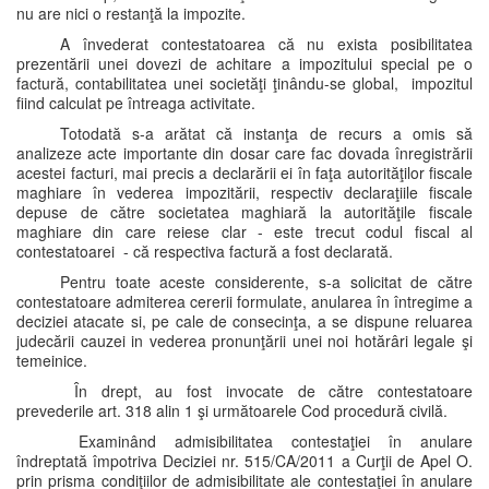
nu are nici o restanţă la impozite.
A învederat contestatoarea că nu exista posibilitatea
prezentării unei dovezi de achitare a impozitului special pe o
factură, contabilitatea unei societăţi ţinându-se global, impozitul
fiind calculat pe întreaga activitate.
Totodată s-a arătat că instanţa de recurs a omis să
analizeze acte importante din dosar care fac dovada înregistrării
acestei facturi, mai precis a declarării ei în faţa autorităţilor fiscale
maghiare în vederea impozitării, respectiv declaraţiile fiscale
depuse de către societatea maghiară la autorităţile fiscale
maghiare din care reiese clar - este trecut codul fiscal al
contestatoarei - că respectiva factură a fost declarată.
Pentru toate aceste considerente, s-a solicitat de către
contestatoare admiterea cererii formulate, anularea în întregime a
deciziei atacate si, pe cale de consecinţa, a se dispune reluarea
judecării cauzei in vederea pronunţării unei noi hotărâri legale şi
temeinice.
În drept, au fost invocate de către contestatoare
prevederile art. 318 alin 1 şi următoarele Cod procedură civilă.
Examinând admisibilitatea contestaţiei în anulare
îndreptată împotriva Deciziei nr. 515/CA/2011 a Curţii de Apel O.
prin prisma condiţiilor de admisibilitate ale contestaţiei în anulare