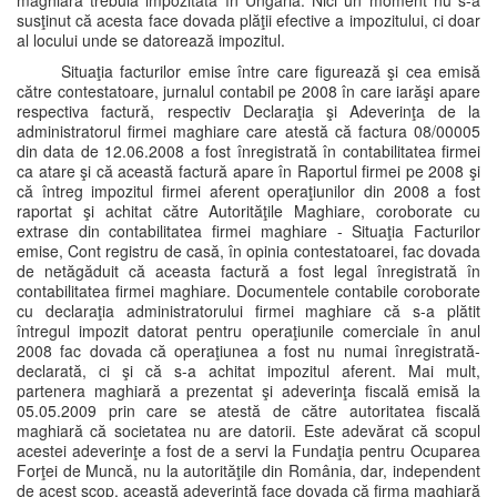
maghiară trebuia impozitată în Ungaria. Nici un moment nu s-a
susţinut că acesta face dovada plăţii efective a impozitului, ci doar
al locului unde se datorează impozitul.
Situaţia facturilor emise între care figurează şi cea emisă
către contestatoare, jurnalul contabil pe 2008 în care iarăşi apare
respectiva factură, respectiv Declaraţia şi Adeverinţa de la
administratorul firmei maghiare care atestă că factura 08/00005
din data de 12.06.2008 a fost înregistrată în contabilitatea firmei
ca atare şi că această factură apare în Raportul firmei pe 2008 şi
că întreg impozitul firmei aferent operaţiunilor din 2008 a fost
raportat şi achitat către Autorităţile Maghiare, coroborate cu
extrase din contabilitatea firmei maghiare - Situaţia Facturilor
emise, Cont registru de casă, în opinia contestatoarei, fac dovada
de netăgăduit că aceasta factură a fost legal înregistrată în
contabilitatea firmei maghiare. Documentele contabile coroborate
cu declaraţia administratorului firmei maghiare că s-a plătit
întregul impozit datorat pentru operaţiunile comerciale în anul
2008 fac dovada că operaţiunea a fost nu numai înregistrată-
declarată, ci şi că s-a achitat impozitul aferent. Mai mult,
partenera maghiară a prezentat şi adeverinţa fiscală emisă la
05.05.2009 prin care se atestă de către autoritatea fiscală
maghiară că societatea nu are datorii. Este adevărat că scopul
acestei adeverinţe a fost de a servi la Fundaţia pentru Ocuparea
Forţei de Muncă, nu la autorităţile din România, dar, independent
de acest scop, această adeverinţă face dovada că firma maghiară