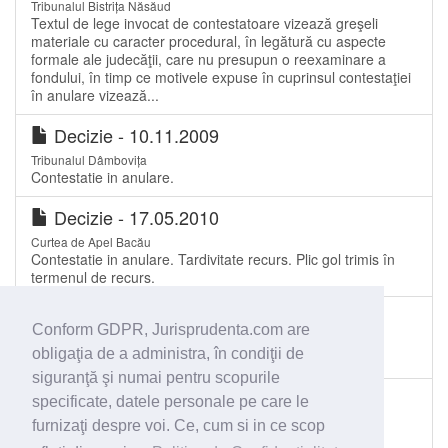
Tribunalul Bistrița Năsăud
Textul de lege invocat de contestatoare vizează greşeli
materiale cu caracter procedural, în legătură cu aspecte
formale ale judecăţii, care nu presupun o reexaminare a
fondului, în timp ce motivele expuse în cuprinsul contestaţiei
în anulare vizează...
Decizie - 10.11.2009
Tribunalul Dâmbovița
Contestatie in anulare.
Decizie - 17.05.2010
Curtea de Apel Bacău
Contestatie in anulare. Tardivitate recurs. Plic gol trimis în
termenul de recurs.
Sentinţă civilă - 07.01.2010
Conform GDPR, Jurisprudenta.com are
Judecătoria Sibiu
obligaţia de a administra, în condiţii de
Excepţia inadmisibilităţii contestaţiei în anulare
siguranţă şi numai pentru scopurile
Sentinţă civilă - 18.11.2016
specificate, datele personale pe care le
Tribunalul Brașov
furnizaţi despre voi. Ce, cum si in ce scop
Contestatie împotriva tabelului preliminar