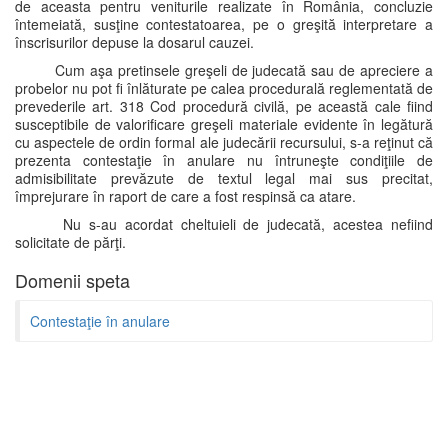
de aceasta pentru veniturile realizate în România, concluzie
întemeiată, susţine contestatoarea, pe o greşită interpretare a
înscrisurilor depuse la dosarul cauzei.
Cum aşa pretinsele greşeli de judecată sau de apreciere a
probelor nu pot fi înlăturate pe calea procedurală reglementată de
prevederile art. 318 Cod procedură civilă, pe această cale fiind
susceptibile de valorificare greşeli materiale evidente în legătură
cu aspectele de ordin formal ale judecării recursului, s-a reţinut că
prezenta contestaţie în anulare nu întruneşte condiţiile de
admisibilitate prevăzute de textul legal mai sus precitat,
împrejurare în raport de care a fost respinsă ca atare.
Nu s-au acordat cheltuieli de judecată, acestea nefiind
solicitate de părţi.
Domenii speta
Contestaţie în anulare