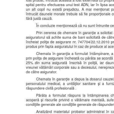
fost probat, întrucât aceasta a fost externată cu propriu
spital pentru efectuarea unui test ADN, iar în lipsa a
un alt copil nu există prejudiciu. A mai menţionat 
întrucât daunele morale trebuie să fie proporţionale c
fără justă cauză.
În concluzie menţionează că nu sunt întrunite ceri
Prin cererea de chemare în garanţie a solicitat c
asiguratorul să achite suma de bani solicitată de căt
încheiat poliţa de asigurare nr. 747704/22.12.2010 pr
produs prin fapta asiguratului în caz de produce al ace
Chemata în garanţia a formulat întâmpinare, a s
prin poliţa de asigurare încheiată cu pârâta se acord
25% din suma asigurată înscrisă în poliţă, iar daun
vreunei vătămări corporale sau a decesului, nerepreze
de către asigurator.
Chemata în garanţie a depus la dosarul cauzei, î
personalului medical, a unităţilor sanitare şi a fur
răspundere civilă profesională .
Pârâta a formulat răspuns la întâmpinarea ch
acoperă şi riscurile privind o vătămare mentală, suf
condiţiile generale ale condiţiile generale de răspunder
Analizând materialul probator administrat în 