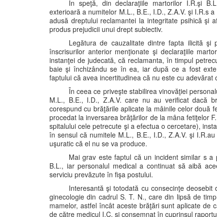
În speţă, din declaraţiile martorilor I.R.şi B
exterioară a numitelor M.L., B.E., I.D., Z.A.V. şi I.R.s 
adusă dreptului reclamantei la integritate psihică şi a
produs prejudicii unui drept subiectiv.
Legătura de cauzalitate dintre fapta ilicită ş
înscrisurilor anterior menţionate şi declaraţiile mart
instanţei de judecată, că reclamanta, în timpul petrecu
baie şi închizându se în ea, iar după ce a fost exte
faptului că avea incertitudinea că nu este cu adevărat c
În ceea ce priveşte stabilirea vinovăţiei person
M.L., B.E., I.D., Z.A.V. care nu au verificat dacă br
corespund cu brăţările aplicate la mâinile celor două f
procedat la inversarea brăţărilor de la mâna fetiţelor F
spitalului cele petrecute şi a efectua o cercetare), in
în sensul că numitele M.L., B.E., I.D., Z.A.V. şi I.R.a
uşuratic că el nu se va produce.
Mai grav este faptul că un incident similar s 
B.L., iar personalul medical a continuat să aibă aceea
serviciu prevăzute în fişa postului.
Interesantă şi totodată cu consecinţe deosebit d
ginecologie din cadrul S. T. N., care din lipsă de timp
mamelor, astfel încât aceste brăţări sunt aplicate de că
de către medicul I.C. şi consemnat în cuprinsul raportu