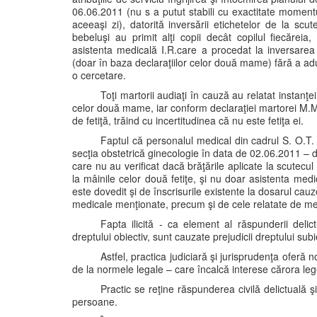
06.06.2011 (nu s a putut stabili cu exactitate moment
aceeaşi zi), datorită inversării etichetelor de la scu
bebeluşi au primit alţi copii decât copilul fiecăreia
asistenta medicală I.R.care a procedat la inversarea 
(doar în baza declaraţiilor celor două mame) fără a adu
o cercetare.
Toţi martorii audiaţi în cauză au relatat instanţ
celor două mame, iar conform declaraţiei martorei M.M
de fetiţă, trăind cu incertitudinea că nu este fetiţa ei.
Faptul că personalul medical din cadrul S. O.T.
secţia obstetrică ginecologie în data de 02.06.2011 – dat
care nu au verificat dacă brăţările aplicate la scutecul 
la mâinile celor două fetiţe, şi nu doar asistenta medi
este dovedit şi de înscrisurile existente la dosarul cauz
medicale menţionate, precum şi de cele relatate de med
Fapta ilicită - ca element al răspunderii deli
dreptului obiectiv, sunt cauzate prejudicii dreptului su
Astfel, practica judiciară şi jurisprudenţa oferă n
de la normele legale – care încalcă interese cărora lege
Practic se reţine răspunderea civilă delictuală 
persoane.