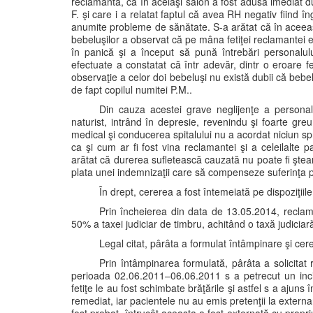
reclamanta, că în acelaşi salon a fost adusă imediat 
F. şi care i a relatat faptul că avea RH negativ fiind în
anumite probleme de sănătate. S-a arătat că în aceeaş
bebeluşilor a observat că pe mâna fetiţei reclamantei 
în panică şi a început să pună întrebări personalului
efectuate a constatat că într adevăr, dintr o eroare fe
observaţie a celor doi bebeluşi nu există dubii că bebel
de fapt copilul numitei P.M..
Din cauza acestei grave neglijenţe a persona
naturist, intrând în depresie, revenindu şi foarte gr
medical şi conducerea spitalului nu a acordat niciun s
ca şi cum ar fi fost vina reclamantei şi a celeilalte 
arătat că durerea sufletească cauzată nu poate fi ştea
plata unei indemnizaţii care să compenseze suferinţa 
În drept, cererea a fost întemeiată pe dispoziţiile
Prin încheierea din data de 13.05.2014, reclaman
50% a taxei judiciar de timbru, achitând o taxă judicia
Legal citat, pârâta a formulat întâmpinare şi c
Prin întâmpinarea formulată, pârâta a solicitat
perioada 02.06.2011–06.06.2011 s a petrecut un inci
fetiţe le au fost schimbate brăţările şi astfel s a ajuns 
remediat, iar pacientele nu au emis pretenţii la externa