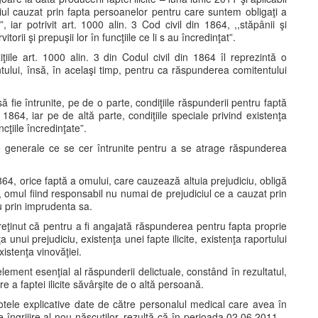
ul cauzat prin fapta persoanelor pentru care suntem obligaţi a
iar potrivit art. 1000 alin. 3 Cod civil din 1864, ,,stăpânii şi
orii şi prepuşii lor în funcţiile ce li s au încredinţat”.
iile art. 1000 alin. 3 din Codul civil din 1864 îl reprezintă o
tului, însă, în acelaşi timp, pentru ca răspunderea comitentului
 fie întrunite, pe de o parte, condiţiile răspunderii pentru faptă
1864, iar pe de altă parte, condiţiile speciale privind existenţa
cţiile încredinţate”.
iile generale ce se cer întrunite pentru a se atrage răspunderea
1864, orice faptă a omului, care cauzează altuia prejudiciu, obligă
, omul fiind responsabil nu numai de prejudiciul ce a cauzat prin
au prin imprudenta sa.
reţinut că pentru a fi angajată răspunderea pentru fapta proprie
 unui prejudiciu, existenţa unei fapte ilicite, existenţa raportului
xistenţa vinovăţiei.
 element esenţial al răspunderii delictuale, constând în rezultatul,
 a faptei ilicite săvârşite de o altă persoană.
notele explicative date de către personalul medical care avea în
 de îngrijire al nou născuţilor, rezultă că în perioada 02.06.2011 –