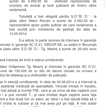
sumei de 4.052,50 lei - cheltuieli reprezentate de
onorariu de avocat şi taxă judiciară de timbru către
reclamantă.
Totodată a fost obligată pârâta S.O.”Sf. D.” - la
plata către Statul Român a sumei de 2.052,50 lei -
reprezentând ajutor public judiciar de care reclamanta a
fost scutită prin încheierea de şedinţă din data de
13.05.2014.
S-a admis în parte cererea de chemare în garanţie
 chemata în garanţie SC O.V.I. GROUP SA, cu sediul în Bucureşti
 la plata către S.O.”Sf. D.”- Tg. Neamţ a sumei de 25.000 euro
că instanţa de fond a reţinut următoarele:
pitalul Orăşenesc Tg. Neamţ şi chemata în garanţie SC O.V.I.
 sumei de 150.000 lei cu titlu de daune morale ca urmare a
bul de bebeluşi şi a cheltuielilor de judecată.
tat în esenţă următoarele: în data de 02.06.2014 s a internat la
istenţă medicală de specialitate, întrucât intrase în travaliu,
a fost adusă şi numita P.M., care şi ea urma să dea naştere unui
eia i a pus numele T., şi care imediat după naştere avea faţa
erii a fost dusă într un salon, iar când i a fost adusă fetiţa să o
rul închis la culoare şi că mai avea puf pe faţă. A mai arătat