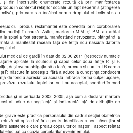
.L. şi din înscrisurile enumerate rezultă că prin manifestarea
a produs în contextul relaţiilor sociale un fapt nepermis (atingerea
fectivă), prin care s a încălcat norma dreptului obiectiv şi s au
i prejudiciul produs reclamantei este dovedită prin coroborarea
orilor audiaţi în cauză. Astfel, martorele M.M. şi P.M. au arătat
t la spital a fost stresată, manifestând nervozitate, plângând la
rnată a manifestat răceală faţă de fetiţa nou născută datorită
opilul ei.
alului medical de gardă în data de 02.06.2011 (respectiv numitele
ăţările aplicate la scutecul şi capul celor două fetiţe P. şi F.
etiţe, deşi aveau obligaţia să o facă, precum şi numita I.R.care a
. şi P. născute în aceeaşi zi fără a aduce la cunoştinţa conducerii
stanţa de fond a apreciat că aceasta îmbracă forma culpei uşoare,
u prevăzut rezultatul faptei lor, nu l au acceptat, sperând în mod
a produs şi în perioada 2002–2005, aşa cum a declarat martora
şi atitudine de neglijenţă şi indiferentă faţă de atribuţiile de
e grave este practica personalului din cadrul secţiei obstetrică
 refuză să aplice brăţările pentru identificarea nou născuţilor şi
tre asistentele care preiau copii ulterior naşterii, aspect relatat
lui efectuat cu ocazia cercetărilor evenimentului.