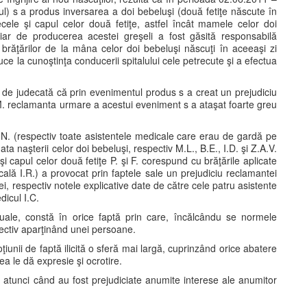
ul) s a produs inversarea a doi bebeluşi (două fetiţe născute în
tecele şi capul celor două fetiţe, astfel încât mamele celor doi
, iar de producerea acestei greşeli a fost găsită responsabilă
brăţărilor de la mâna celor doi bebeluşi născuţi în aceeaşi zi
ce la cunoştinţa conducerii spitalului cele petrecute şi a efectua
ei de judecată că prin evenimentul produs s a creat un prejudiciu
. reclamanta urmare a acestui eveniment s a ataşat foarte greu
 N. (respectiv toate asistentele medicale care erau de gardă pe
a naşterii celor doi bebeluşi, respectiv M.L., B.E., I.D. şi Z.A.V.
şi capul celor două fetiţe P. şi F. corespund cu brăţările aplicate
cală I.R.) a provocat prin faptele sale un prejudiciu reclamantei
ei, respectiv notele explicative date de către cele patru asistente
icul I.C.
ctuale, constă în orice faptă prin care, încălcându se normele
biectiv aparţinând unei persoane.
oţiunii de faptă ilicită o sferă mai largă, cuprinzând orice abatere
a le dă expresie şi ocrotire.
şi atunci când au fost prejudiciate anumite interese ale anumitor