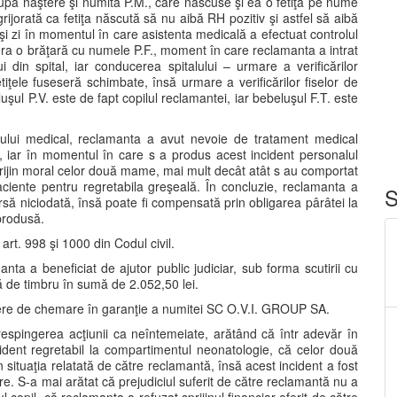
după naştere şi numita P.M., care născuse şi ea o fetiţă pe nume
grijorată ca fetiţa născută să nu aibă RH pozitiv şi astfel să aibă
i zi în momentul în care asistenta medicală a efectuat controlul
era o brăţară cu numele P.F., moment în care reclamanta a intrat
 din spital, iar conducerea spitalului – urmare a verificărilor
tiţele fuseseră schimbate, însă urmare a verificărilor fiselor de
uşul P.V. este de fapt copilul reclamantei, iar bebeluşul F.T. este
lului medical, reclamanta a avut nevoie de tratament medical
eu, iar în momentul în care s a produs acest incident personalul
prijin moral celor două mame, mai mult decât atât s au comportat
paciente pentru regretabila greşeală. În concluzie, reclamanta a
S
rsă niciodată, însă poate fi compensată prin obligarea pârâtei la
produsă.
 art. 998 şi 1000 din Codul civil.
ta a beneficiat de ajutor public judiciar, sub forma scutirii cu
ră de timbru în sumă de 2.052,50 lei.
erere de chemare în garanţie a numitei SC O.V.I. GROUP SA.
 respingerea acţiunii ca neîntemeiate, arătând că într adevăr în
dent regretabil la compartimentul neonatologie, că celor două
în situaţia relatată de către reclamantă, însă acest incident a fost
re. S-a mai arătat că prejudiciul suferit de către reclamantă nu a