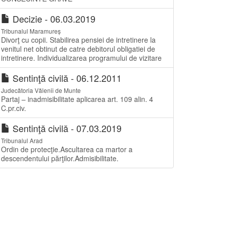
Decizie - 06.03.2019
Tribunalul Maramureș
Divorţ cu copii. Stabilirea pensiei de intretinere la
venitul net obtinut de catre debitorul obligatiei de
intretinere. Individualizarea programului de vizitare
Sentinţă civilă - 06.12.2011
Judecătoria Vălenii de Munte
Partaj – inadmisibilitate aplicarea art. 109 alin. 4
C.pr.civ.
Sentinţă civilă - 07.03.2019
Tribunalul Arad
Ordin de protecţie.Ascultarea ca martor a
descendentului părţilor.Admisibilitate.