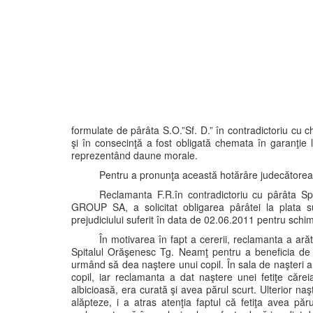
formulate de pârâta S.O.”Sf. D.” în contradictoriu cu
şi în consecinţă a fost obligată chemata în garanţie
reprezentând daune morale.
Pentru a pronunţa această hotărâre judecătoreas
Reclamanta F.R.în contradictoriu cu pârâta S
GROUP SA, a solicitat obligarea pârâtei la plata
prejudiciului suferit în data de 02.06.2011 pentru schim
În motivarea în fapt a cererii, reclamanta a ară
Spitalul Orăşenesc Tg. Neamţ pentru a beneficia de as
urmând să dea naştere unui copil. În sala de naşteri 
copil, iar reclamanta a dat naştere unei fetiţe căr
albicioasă, era curată şi avea părul scurt. Ulterior naşt
alăpteze, i a atras atenţia faptul că fetiţa avea pă