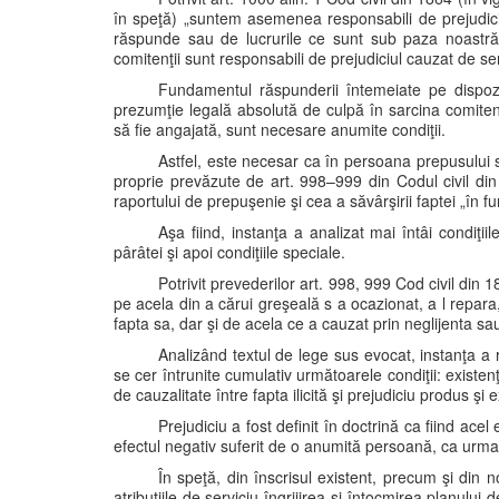
în speţă) „suntem asemenea responsabili de prejudici
răspunde sau de lucrurile ce sunt sub paza noastră”, 
comitenţii sunt responsabili de prejudiciul cauzat de servit
Fundamentul răspunderii întemeiate pe dispoziţ
prezumţie legală absolută de culpă în sarcina comiten
să fie angajată, sunt necesare anumite condiţii.
Astfel, este necesar ca în persoana prepusului să
proprie prevăzute de art. 998–999 din Codul civil din 
raportului de prepuşenie şi cea a săvârşirii faptei „în fun
Aşa fiind, instanţa a analizat mai întâi condiţ
pârâtei şi apoi condiţiile speciale.
Potrivit prevederilor art. 998, 999 Cod civil din 
pe acela din a cărui greşeală s a ocazionat, a l repara
fapta sa, dar şi de acela ce a cauzat prin neglijenta s
Analizând textul de lege sus evocat, instanţa a 
se cer întrunite cumulativ următoarele condiţii: existenţa
de cauzalitate între fapta ilicită şi prejudiciu produs şi e
Prejudiciu a fost definit în doctrină ca fiind acel
efectul negativ suferit de o anumită persoană, ca urmare
În speţă, din înscrisul existent, precum şi din 
atribuţiile de serviciu îngrijirea şi întocmirea planului