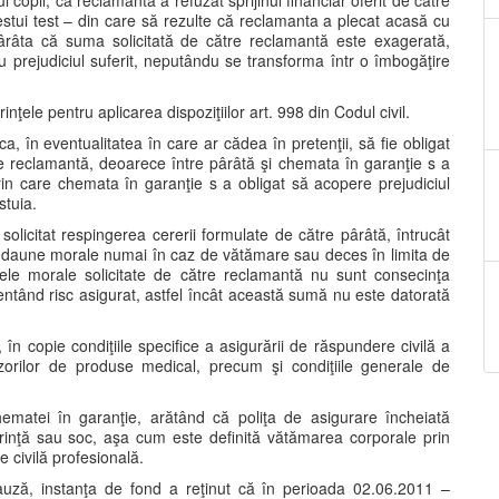
l copil, că reclamanta a refuzat sprijinul financiar oferit de către
cestui test – din care să rezulte că reclamanta a plecat acasă cu
pârâta că suma solicitată de către reclamantă este exagerată,
u prejudiciul suferit, neputându se transforma într o îmbogăţire
nţele pentru aplicarea dispoziţiilor art. 998 din Codul civil.
a, în eventualitatea în care ar cădea în pretenţii, să fie obligat
re reclamantă, deoarece între pârâtă şi chemata în garanţie s a
in care chemata în garanţie s a obligat să acopere prejudiciul
stuia.
olicitat respingerea cererii formulate de către pârâtă, întrucât
ă daune morale numai în caz de vătămare sau deces în limita de
ele morale solicitate de către reclamantă nu sunt consecinţa
ntând risc asigurat, astfel încât această sumă nu este datorată
n copie condiţiile specifice a asigurării de răspundere civilă a
nizorilor de produse medical, precum şi condiţiile generale de
ematei în garanţie, arătând că poliţa de asigurare încheiată
erinţă sau soc, aşa cum este definită vătămarea corporale prin
e civilă profesională.
cauză, instanţa de fond a reţinut că în perioada 02.06.2011 –