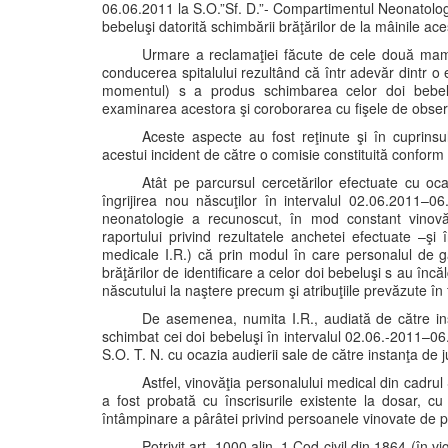
06.06.2011 la S.O.”Sf. D.”- Compartimentul Neonatolog
bebeluşi datorită schimbării brăţărilor de la mâinile ace
Urmare a reclamaţiei făcute de cele două mame
conducerea spitalului rezultând că într adevăr dintr o
momentul) s a produs schimbarea celor doi bebeluşi
examinarea acestora şi coroborarea cu fişele de observa
Aceste aspecte au fost reţinute şi în cuprinsu
acestui incident de către o comisie constituită conform
Atât pe parcursul cercetărilor efectuate cu oc
îngrijirea nou născuţilor în intervalul 02.06.2011–0
neonatologie a recunoscut, în mod constant vinovăţ
raportului privind rezultatele anchetei efectuate –şi 
medicale I.R.) că prin modul în care personalul de 
brăţărilor de identificare a celor doi bebeluşi s au înc
născutului la naştere precum şi atribuţiile prevăzute în 
De asemenea, numita I.R., audiată de către in
schimbat cei doi bebeluşi în intervalul 02.06.-2011–06.
S.O. T. N. cu ocazia audierii sale de către instanţa de 
Astfel, vinovăţia personalului medical din cadrul S
a fost probată cu înscrisurile existente la dosar, cu 
întâmpinare a pârâtei privind persoanele vinovate de 
Potrivit art. 1000 alin. 1 Cod civil din 1864 (în vi