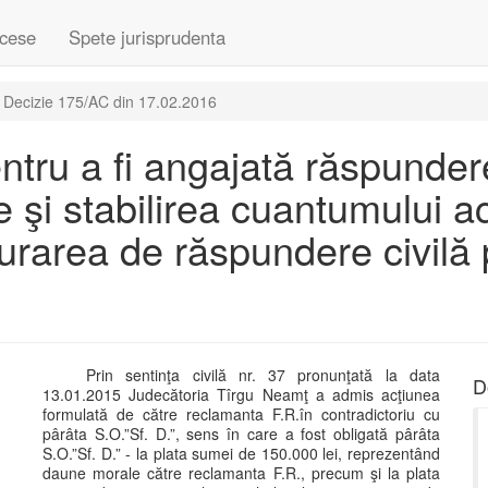
cese
Spete jurisprudenta
Decizie 175/AC din 17.02.2016
pentru a fi angajată răspunde
 şi stabilirea cuantumului a
rarea de răspundere civilă 
Prin sentinţa civilă nr. 37 pronunţată la data
D
13.01.2015 Judecătoria Tîrgu Neamţ a admis acţiunea
formulată de către reclamanta F.R.în contradictoriu cu
pârâta S.O.”Sf. D.”, sens în care a fost obligată pârâta
S.O.”Sf. D.” - la plata sumei de 150.000 lei, reprezentând
daune morale către reclamanta F.R., precum şi la plata