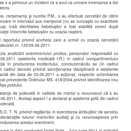
ie s a petrecut un incident ce a avut ca urmare inversarea a doi
stora.
, reclamanta şi numita P.M., s au efectuat cercetări de către
 eroare în intervalul sus menţionat (nu se cunoaşte cu exactitate
, însă identitatea bebeluşilor a fost stabilită corect după
ţie întocmite bebeluşilor cu ocazia naşterii.
l raportului privind ancheta care a urmat cu ocazia cercetării
 deciziei nr. 130/09.06.2011.
azia analizării evenimentului produs, personalul responsabil cu
6.06.2011 (asistenta medicală I.R.) în cadrul compartimentului
ia în producerea incidentului, concluzionându se (în cadrul
în cadrul deciziei privind sancţionarea disciplinară a asistentei
gardă din data de 03.06.2011 a acţionat, respectiv schimbarea
ălcat prevederile Ordinului MS. 418/2004 privind identificarea nou
fişa postului.
stanţa de judecată în calitate de martor a recunoscut că s au
06.2011. Acelaşi aspect l a declarat şi asistenta şefă din cadrul
judecată.
.O. T. N. privind neglijenţa în exercitarea atribuţiilor de serviciu
declaraţiile tuturor martorilor audiaţi şi cu recunoaşterea prin
producerea acestui eveniment.
goare la data producerii faptei ilicite – luna iunie 2011 şi aplicabil