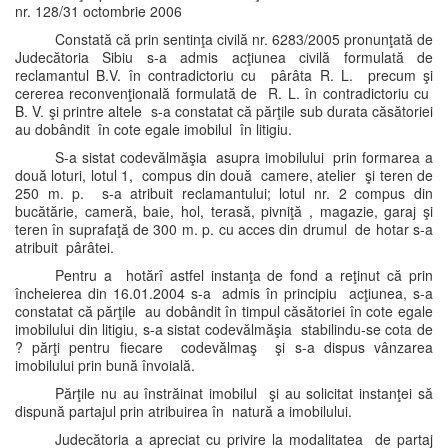
nr. 128/31 octombrie 2006
Constată că prin sentinţa civilă nr. 6283/2005 pronunţată de
Judecătoria Sibiu s-a admis acţiunea civilă formulată de
reclamantul B.V. în contradictoriu cu pârâta R. L. precum şi
cererea reconvenţională formulată de R. L. în contradictoriu cu
B. V. şi printre altele s-a constatat că părţile sub durata căsătoriei
au dobândit în cote egale imobilul în litigiu.
S-a sistat codevălmăşia asupra imobilului prin formarea a
două loturi, lotul 1, compus din două camere, atelier şi teren de
250 m. p. s-a atribuit reclamantului; lotul nr. 2 compus din
bucătărie, cameră, baie, hol, terasă, pivniţă , magazie, garaj şi
teren în suprafaţă de 300 m. p. cu acces din drumul de hotar s-a
atribuit pârâtei.
Pentru a hotărî astfel instanţa de fond a reţinut că prin
încheierea din 16.01.2004 s-a admis în principiu acţiunea, s-a
constatat că părţile au dobândit în timpul căsătoriei în cote egale
imobilului din litigiu, s-a sistat codevălmăşia stabilindu-se cota de
? părţi pentru fiecare codevălmaş şi s-a dispus vânzarea
imobilului prin bună învoială.
Părţile nu au înstrăinat imobilul şi au solicitat instanţei să
dispună partajul prin atribuirea în natură a imobilului.
Judecătoria a apreciat cu privire la modalitatea de partaj