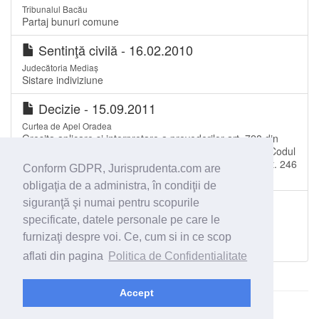
Tribunalul Bacău
Partaj bunuri comune
Sentinţă civilă - 16.02.2010
Judecătoria Mediaș
Sistare indiviziune
Decizie - 15.09.2011
Curtea de Apel Oradea
Greşita aplicare şi interpretare a prevederilor art. 728 din
Codul civil, precum şi a dispoziţiilor art. 673 şi urm. din Codul
de procedură civilă. Modul de aplicare a prevederilor art. 246
Conform GDPR, Jurisprudenta.com are
din Codul de procedură civilă. Neînscrierea în CF a d...
obligaţia de a administra, în condiţii de
Sentinţă civilă - 07.02.2007
siguranţă şi numai pentru scopurile
specificate, datele personale pe care le
Judecătoria Roșiori de Vede
IESIRE FORTATA DIN INDIVIZIUNE PE CALEA
furnizaţi despre voi. Ce, cum si in ce scop
CONTESTATIE LA EXECUTARE.
aflati din pagina
Politica de Confidentialitate
Accept
© 2026 - Jurisprudenta.com -
Cautare
-
Termeni si conditii