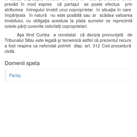
prevăd în mod expres că partajul se poate efectua prin
atribuirea întregului imobil unui coproprietar în situaţia în care
împărţeala în natură nu este posibilă sau ar scădea valoarea
imobilului, cu obligaţia acestuia la plata sumelor ce reprezintă
cotele-părţi cuvenite celorlalţi coproprietari.
Aşa fiind Curtea a constatat că decizia pronunţată de
Tribunalul Sibiu este legală şi temeinică astfel că prezentul recurs
a fost respins ca nefondat potrivit disp. art. 312 Cod procedură
civilă.
Domenii speta
Partaj