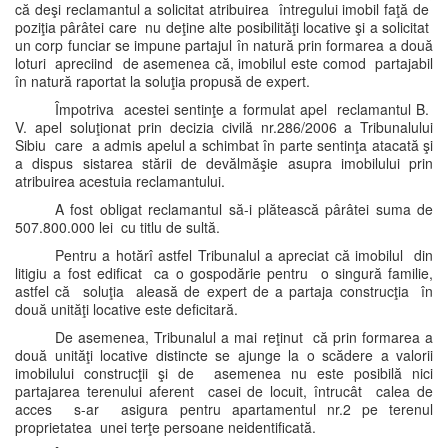
că deşi reclamantul a solicitat atribuirea întregului imobil faţă de
poziţia pârâtei care nu deţine alte posibilităţi locative şi a solicitat
un corp funciar se impune partajul în natură prin formarea a două
loturi apreciind de asemenea că, imobilul este comod partajabil
în natură raportat la soluţia propusă de expert.
Împotriva acestei sentinţe a formulat apel reclamantul B.
V. apel soluţionat prin decizia civilă nr.286/2006 a Tribunalului
Sibiu care a admis apelul a schimbat în parte sentinţa atacată şi
a dispus sistarea stării de devălmăşie asupra imobilului prin
atribuirea acestuia reclamantului.
A fost obligat reclamantul să-i plătească pârâtei suma de
507.800.000 lei cu titlu de sultă.
Pentru a hotărî astfel Tribunalul a apreciat că imobilul din
litigiu a fost edificat ca o gospodărie pentru o singură familie,
astfel că soluţia aleasă de expert de a partaja construcţia în
două unităţi locative este deficitară.
De asemenea, Tribunalul a mai reţinut că prin formarea a
două unităţi locative distincte se ajunge la o scădere a valorii
imobilului construcţii şi de asemenea nu este posibilă nici
partajarea terenului aferent casei de locuit, întrucât calea de
acces s-ar asigura pentru apartamentul nr.2 pe terenul
proprietatea unei terţe persoane neidentificată.