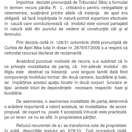
Împotriva deciziei pronunţată de Tribunalul Sibiu a formulat
în termen recurs pârâta R. L. criticând-o pentru nelegalitate şi
netemeinice, susţinând printre altele că instanţa de apel era
obligată să facă împărţeala în natură potrivit expertizei efectuate
în cauză care concluzionează că imobilul este comod partajabil
în natură atât din punctul de vedere al construcţiei cât şi al
terenului.
Prin decizia civilă nr. 128/31 octombrie 2006 pronunţată de
Curtea de Apel Alba Iulia în dosar nr. 2879/57/2006 s-a respins ca
nefondat recursul declarat de reclamantă.
Analizând punctual motivele de recurs, s-a subliniat că în
ce priveşte modalitatea de partaj, că într-adevăr imobilul din
litigiu este destinat ca folosinţă unei singure familii dată fiind
componenţa imobilului format din două camere, bucătărie şi baie,
iar împărţirea acestui spaţiu locativ în două corpuri funciare ar
lipsi ambele loturi de dependinţele necesare, respectiv baie şi
bucătărie.
De asemenea, o asemenea modalitate de partaj determină
o scădere importantă a valorii acestuia, iar modalitatea de acces
propusă de expert nu poate fi acceptată întrucât este practicată
pe un teren ce nu se află în proprietatea părţilor.
Refuzul recurentei de a i se transforma cota de proprietate
în sultă, dispoziţiile textului art. 678/10 Cod procedură civilă