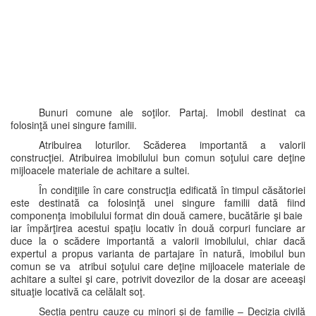
Bunuri comune ale soţilor. Partaj. Imobil destinat ca
folosinţă unei singure familii.
Atribuirea loturilor. Scăderea importantă a valorii
construcţiei. Atribuirea imobilului bun comun soţului care deţine
mijloacele materiale de achitare a sultei.
În condiţiile în care construcţia edificată în timpul căsătoriei
este destinată ca folosinţă unei singure familii dată fiind
componenţa imobilului format din două camere, bucătărie şi baie
iar împărţirea acestui spaţiu locativ în două corpuri funciare ar
duce la o scădere importantă a valorii imobilului, chiar dacă
expertul a propus varianta de partajare în natură, imobilul bun
comun se va atribui soţului care deţine mijloacele materiale de
achitare a sultei şi care, potrivit dovezilor de la dosar are aceeaşi
situaţie locativă ca celălalt soţ.
Secţia pentru cauze cu minori şi de familie – Decizia civilă