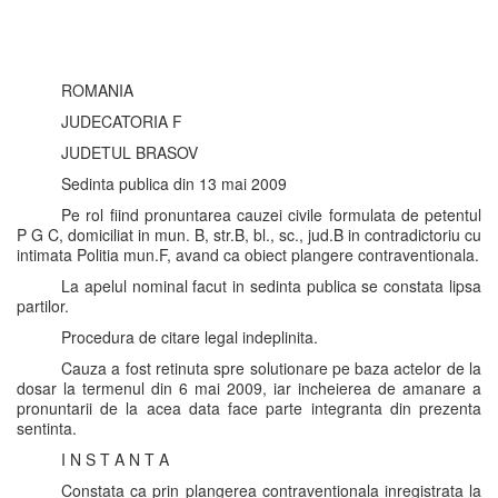
ROMANIA
JUDECATORIA F
JUDETUL BRASOV
Sedinta publica din 13 mai 2009
Pe rol fiind pronuntarea cauzei civile formulata de petentul
P G C, domiciliat in mun. B, str.B, bl., sc., jud.B in contradictoriu cu
intimata Politia mun.F, avand ca obiect plangere contraventionala.
La apelul nominal facut in sedinta publica se constata lipsa
partilor.
Procedura de citare legal indeplinita.
Cauza a fost retinuta spre solutionare pe baza actelor de la
dosar la termenul din 6 mai 2009, iar incheierea de amanare a
pronuntarii de la acea data face parte integranta din prezenta
sentinta.
I N S T A N T A
Constata ca prin plangerea contraventionala inregistrata la