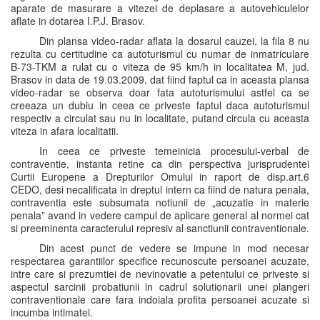
aparate de masurare a vitezei de deplasare a autovehiculelor
aflate in dotarea I.P.J. Brasov.
Din plansa video-radar aflata la dosarul cauzei, la fila 8 nu
rezulta cu certitudine ca autoturismul cu numar de inmatriculare
B-73-TKM a rulat cu o viteza de 95 km/h in localitatea M, jud.
Brasov in data de 19.03.2009, dat fiind faptul ca in aceasta plansa
video-radar se observa doar fata autoturismului astfel ca se
creeaza un dubiu in ceea ce priveste faptul daca autoturismul
respectiv a circulat sau nu in localitate, putand circula cu aceasta
viteza in afara localitatii.
In ceea ce priveste temeinicia procesului-verbal de
contraventie, instanta retine ca din perspectiva jurisprudentei
Curtii Europene a Drepturilor Omului in raport de disp.art.6
CEDO, desi necalificata in dreptul intern ca fiind de natura penala,
contraventia este subsumata notiunii de „acuzatie in materie
penala” avand in vedere campul de aplicare general al normei cat
si preeminenta caracterului represiv al sanctiunii contraventionale.
Din acest punct de vedere se impune in mod necesar
respectarea garantiilor specifice recunoscute persoanei acuzate,
intre care si prezumtiei de nevinovatie a petentului ce priveste si
aspectul sarcinii probatiunii in cadrul solutionarii unei plangeri
contraventionale care fara indoiala profita persoanei acuzate si
incumba intimatei.