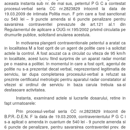
aceasta instanta sub nr. de mai sus, petentul P G C a contestat
procesul-verbal seria CC nr.2823829 intocmit la data de
19.03.2009 de intimata Politia mun. F prin care a fost sanctionat
cu 540 lei – 9 puncte amenda si 6 puncte penalizare pentru
savarsirea contraventiei prevazute de art.121 al.1 din
Regulamentul de aplicare a OUG nr.195/2002 privind circulatia pe
drumurile publice, solicitand anularea acestuia.
In motivarea plangerii contraventionale petentul a aratat ca
in localitatea M a fost oprit de un agent de politie care i-a solicitat
actele la control. A fost acuzat ca a circulat cu viteza de 95 km/h
in localitate, acest lucru fiind surprins de un aparat radar montat
pe o masina a politiei. In momentul in care a fost oprit, agentul de
politie nu s-a prezentat decat verbal, neprezentand legitimatia de
serviciu, iar dupa completarea procesului-verbal a refuzat sa
prezinte certificatul metrologic pentru aparatul radar constatator al
vitezei si ordinul de serviciu in baza caruia trebuia sa-si
desfasoare activitatea.
Instanta, examinand actele si lucrarile dosarului, retine in
fapt urmatoarele:
Prin procesul-verbal seria CC nr.2823829 intocmit de
B.P.R.-D.E.N. F la data de 19.03.2009, contravenientului P G C i
s-a aplicat o amenda in cuantum de 540 lei - 9 puncte amenda si
6 puncte de penalizare, pentru savarsirea contraventiei prev. de