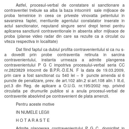
Astfel, procesul-verbal de constatare si sanctionare a
contraventiei trebuie sa aiba la baza intocmirii sale mijloace de
proba temeinice in ceea ce priveste vinovatia petentului in
savarsirea faptei, mentiunile agentului constatator inserate in
actul sanctionator, neputand singure servi drept temei pentru
aplicarea sanctiunii contraventionale in absenta altor mijloace de
proba (planse video radar din care sa rezulte ca a circulat cu
viteza respectiva in localitate)
Dat fiind faptul ca dubiul profita contravenientului si ca nu s-
a dovedit prin probe contraventia retinuta in sarcina
contravenientului, instanta urmeaza a admite plangerea
contravenientului P G C impotriva procesului-verbal seria CC
nr.2823829 intocmit de B.P.R.-D.E.N. F la data de 19.03.2009,
prin care a fost sanctionat cu 540 lei – 9 puncte amenda si 6
puncte de penalizare, prev. de art.102 alin.2 si art.108 alin.1 lit.d,
pct.3 din Reg. de aplicare a O.U.G. nr.195/2002 rep. privind
circulatia pe drumurile publice si a anula procesul-verbal de
contraventie absolvind pe contravenient de plata amenzii.
Pentru aceste motive
IN NUMELE LEGII
H O T A R A S T E
Admite plangerea contravenientului P G C, domiciliat in