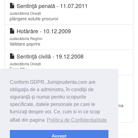
Sentinţă penală - 11.07.2011
Judecătoria Onești
plângere solutie procuror
Hotărâre - 10.12.2009
Judecătoria Reghin
Validare poprire
Sentinţă civilă - 19.12.2008
Judecătoria Onești
Fara titlu
Decizie - 17.09.2007
Conform GDPR, Jurisprudenta.com are
Tribunalul Constanța
obligaţia de a administra, în condiţii de
Plângere împotriva solutiei de netrimitere în judecata a
siguranţă şi numai pentru scopurile
procurorului. Accident rutier soldat cu decesul partii
specificate, datele personale pe care le
vatamate minore. Consecintele solutionarii cauzei în prima
instanta de catre un alt complet decât cel specializat în
furnizaţi despre voi. Ce, cum si in ce scop
solutionarea cauzelor...
aflati din pagina
Politica de Confidentialitate
Accept