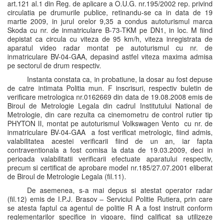
art.121 al.1 din Reg. de aplicare a O.U.G. nr.195/2002 rep. privind
circulatia pe drumurile publice, retinandu-se ca in data de 19
martie 2009, in jurul orelor 9,35 a condus autoturismul marca
Skoda cu nr. de inmatriculare B-73-TKM pe DN1, in loc. M fiind
depistat ca circula cu viteza de 95 km/h, viteza inregistrata de
aparatul video radar montat pe autoturismul cu nr. de
inmatriculare BV-04-GAA, depasind astfel viteza maxima admisa
pe sectorul de drum respectiv.
Instanta constata ca, in probatiune, la dosar au fost depuse
de catre intimata Politia mun. F inscrisuri, respectiv buletin de
verificare metrologica nr.0162669 din data de 19.08.2008 emis de
Biroul de Metrologie Legala din cadrul Institutului National de
Metrologie, din care rezulta ca cinemometru de control rutier tip
PHYTON II, montat pe autoturismul Volkswagen Vento cu nr. de
inmatriculare BV-04-GAA a fost verificat metrologic, fiind admis,
valabilitatea acestei verificarii fiind de un an, iar fapta
contraventionala a fost comisa la data de 19.03.2009, deci in
perioada valabilitatii verificarii efectuate aparatului respectiv,
precum si certificat de aprobare model nr.185/27.07.2001 eliberat
de Biroul de Metrologie Legala (fil.11).
De asemenea, s-a mai depus si atestat operator radar
(fil.12) emis de I.P.J. Brasov – Serviciul Politie Rutiera, prin care
se atesta faptul ca agentul de politie R A a fost instruit conform
reglementarilor specifice in vigoare, fiind calificat sa utilizeze