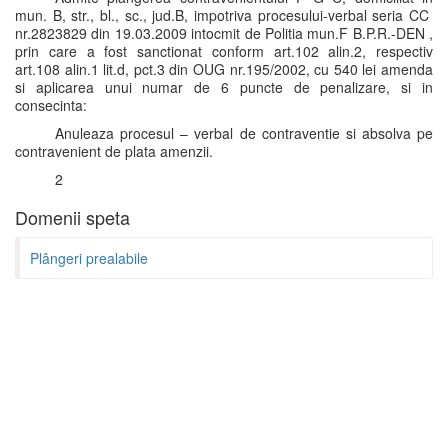
mun. B, str., bl., sc., jud.B, impotriva procesului-verbal seria CC
nr.2823829 din 19.03.2009 intocmit de Politia mun.F B.P.R.-DEN ,
prin care a fost sanctionat conform art.102 alin.2, respectiv
art.108 alin.1 lit.d, pct.3 din OUG nr.195/2002, cu 540 lei amenda
si aplicarea unui numar de 6 puncte de penalizare, si in
consecinta:
Anuleaza procesul – verbal de contraventie si absolva pe
contravenient de plata amenzii.
2
Domenii speta
Plângeri prealabile