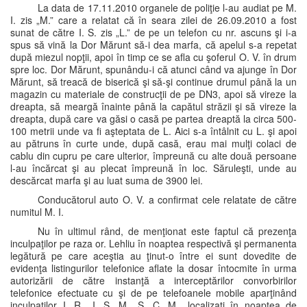
La data de 17.11.2010 organele de poliţie l-au audiat pe M.
I. zis „M.” care a relatat că în seara zilei de 26.09.2010 a fost
sunat de către I. S. zis „L.” de pe un telefon cu nr. ascuns şi i-a
spus să vină la Dor Mărunt să-i dea marfa, că apelul s-a repetat
după miezul nopţii, apoi în timp ce se afla cu şoferul O. V. în drum
spre loc. Dor Mărunt, spunându-i că atunci când va ajunge în Dor
Mărunt, să treacă de biserică şi să-şi continue drumul până la un
magazin cu materiale de construcţii de pe DN3, apoi să vireze la
dreapta, să meargă înainte până la capătul străzii şi să vireze la
dreapta, după care va găsi o casă pe partea dreaptă la circa 500-
100 metrii unde va fi aşteptata de L. Aici s-a întâlnit cu L. şi apoi
au pătruns în curte unde, după casă, erau mai mulţi colaci de
cablu din cupru pe care ulterior, împreună cu alte două persoane
l-au încărcat şi au plecat împreună în loc. Săruleşti, unde au
descărcat marfa şi au luat suma de 3900 lei.
Conducătorul auto O. V. a confirmat cele relatate de către
numitul M. I.
Nu în ultimul rând, de menţionat este faptul că prezenţa
inculpaţilor pe raza or. Lehliu în noaptea respectivă şi permanenta
legătură pe care aceştia au ţinut-o între ei sunt dovedite de
evidenţa listingurilor telefonice aflate la dosar întocmite în urma
autorizării de către instanţă a interceptărilor convorbirilor
telefonice efectuate cu şi de pe telefoanele mobile aparţinând
inculpaţilor I. R., I. S. M., S. C. M., localizaţi în noaptea de