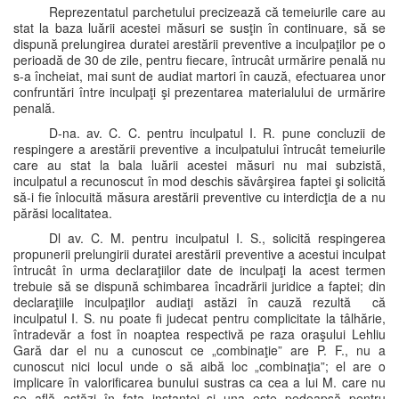
Reprezentatul parchetului precizează că temeiurile care au
stat la baza luării acestei măsuri se susţin în continuare, să se
dispună prelungirea duratei arestării preventive a inculpaţilor pe o
perioadă de 30 de zile, pentru fiecare, întrucât urmărire penală nu
s-a încheiat, mai sunt de audiat martori în cauză, efectuarea unor
confruntări între inculpaţi şi prezentarea materialului de urmărire
penală.
D-na. av. C. C. pentru inculpatul I. R. pune concluzii de
respingere a arestării preventive a inculpatului întrucât temeiurile
care au stat la bala luării acestei măsuri nu mai subzistă,
inculpatul a recunoscut în mod deschis săvârşirea faptei şi solicită
să-i fie înlocuită măsura arestării preventive cu interdicţia de a nu
părăsi localitatea.
Dl av. C. M. pentru inculpatul I. S., solicită respingerea
propunerii prelungirii duratei arestării preventive a acestui inculpat
întrucât în urma declaraţiilor date de inculpaţi la acest termen
trebuie să se dispună schimbarea încadrării juridice a faptei; din
declaraţiile inculpaţilor audiaţi astăzi în cauză rezultă că
inculpatul I. S. nu poate fi judecat pentru complicitate la tâlhărie,
întradevăr a fost în noaptea respectivă pe raza oraşului Lehliu
Gară dar el nu a cunoscut ce „combinaţie” are P. F., nu a
cunoscut nici locul unde o să aibă loc „combinaţia”; el are o
implicare în valorificarea bunului sustras ca cea a lui M. care nu
se află astăzi în faţa instanţei şi una este pedeapsă pentru