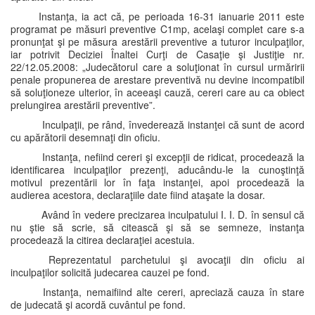
Instanţa, ia act că, pe perioada 16-31 ianuarie 2011 este
programat pe măsuri preventive C1mp, acelaşi complet care s-a
pronunţat şi pe măsura arestării preventive a tuturor inculpaţilor,
iar potrivit Deciziei Înaltei Curţi de Casaţie şi Justiţie nr.
22/12.05.2008: „Judecătorul care a soluţionat în cursul urmăririi
penale propunerea de arestare preventivă nu devine incompatibil
să soluţioneze ulterior, în aceeaşi cauză, cereri care au ca obiect
prelungirea arestării preventive”.
Inculpaţii, pe rând, învederează instanţei că sunt de acord
cu apărătorii desemnaţi din oficiu.
Instanţa, nefiind cereri şi excepţii de ridicat, procedează la
identificarea inculpaţilor prezenţi, aducându-le la cunoştinţă
motivul prezentării lor în faţa instanţei, apoi procedează la
audierea acestora, declaraţiile date fiind ataşate la dosar.
Având în vedere precizarea inculpatului I. I. D. în sensul că
nu ştie să scrie, să citească şi să se semneze, instanţa
procedează la citirea declaraţiei acestuia.
Reprezentatul parchetului şi avocaţii din oficiu ai
inculpaţilor solicită judecarea cauzei pe fond.
Instanţa, nemaifiind alte cereri, apreciază cauza în stare
de judecată şi acordă cuvântul pe fond.