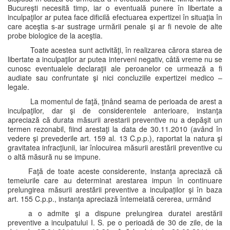
Bucureşti necesită timp, iar o eventuală punere în libertate a
inculpaţilor ar putea face dificilă efectuarea expertizei în situaţia în
care aceştia s-ar sustrage urmării penale şi ar fi nevoie de alte
probe biologice de la aceştia.
Toate acestea sunt activităţi, în realizarea cărora starea de
libertate a inculpaţilor ar putea interveni negativ, câtă vreme nu se
cunosc eventualele declaraţii ale peroanelor ce urmează a fi
audiate sau confruntate şi nici concluziile expertizei medico –
legale.
La momentul de faţă, ţinând seama de perioada de arest a
inculpaţilor, dar şi de considerentele anterioare, instanţa
apreciază că durata măsurii arestarii preventive nu a depăşit un
termen rezonabil, fiind arestaţi la data de 30.11.2010 (având în
vedere şi prevederile art. 159 al. 13 C.p.p.), raportat la natura şi
gravitatea infracţiunii, iar înlocuirea măsurii arestării preventive cu
o altă măsură nu se impune.
Faţă de toate aceste considerente, instanţa apreciază că
temeiurile care au determinat arestarea impun în continuare
prelungirea măsurii arestării preventive a inculpaţilor şi în baza
art. 155 C.p.p., instanţa apreciază întemeiată cererea, urmând
a o admite şi a dispune prelungirea duratei arestării
preventive a inculpatului I. S. pe o perioadă de 30 de zile, de la