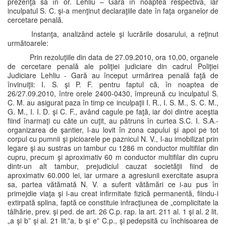
prezenţa sa în or. Lehliu – Gară în noaptea respectivă, iar
inculpatul S. C. şi-a menţinut declaraţiile date în faţa organelor de
cercetare penală.
Instanţa, analizând actele şi lucrările dosarului, a reţinut
următoarele:
Prin rezoluţiile din data de 27.09.2010, ora 10,00, organele
de cercetare penală ale poliţiei judiciare din cadrul Poliţiei
Judiciare Lehliu - Gară au început urmărirea penală faţă de
învinuiţii: I. S. şi P. F. pentru faptul că, în noaptea de
26/27.09.2010, între orele 2400-0430, împreună cu inculpatul S.
C. M. au asigurat paza în timp ce inculpaţii I. R., I. S. M., S. C. M.,
G. M., I. I. D. şi C. F., având cagule pe faţă, iar doi dintre aceştia
fiind înarmaţi cu câte un cuţit, au pătruns în curtea S.C. I. S.A.-
organizarea de şantier, l-au lovit în zona capului şi apoi pe tot
corpul cu pumnii şi picioarele pe paznicul N. V., l-au imobilizat prin
legare şi au sustras un tambur cu 1286 m conductor multifilar din
cupru, precum şi aproximativ 60 m conductor multifilar din cupru
dintr-un alt tambur, prejudiciul cauzat societăţii fiind de
aproximativ 60.000 lei, iar urmare a agresiunii exercitate asupra
sa, partea vătămată N. V. a suferit vătămări ce i-au pus în
primejdie viaţa şi i-au creat infirmitate fizică permanentă, fiindu-i
extirpată splina, faptă ce constituie infracţiunea de „complicitate la
tâlhărie, prev. şi ped. de art. 26 C.p. rap. la art. 211 al. 1 şi al. 2 lit.
„a şi b” şi al. 21 lit.”a, b şi e” C.p., şi pedepsită cu închisoarea de