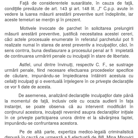
Faţă de considerentele susarătate, în cauza de faţă,
condiţiile prevăzute de art. 143 şi art. 148 lit. „f” C.p.p. avute în
vedere la luarea măsurii arestării preventive sunt îndeplinite, iar
aceste temeiuri se menţin şi în prezent.
Motivele invocate de parchet în solicitarea prelungirii
măsurii arestării preventive, justifică necesitatea acestei cereri,
căci actele procesuale enumerate în referatul parchetului pot fi
realizate numai în starea de arest preventiv a inculpaţilor, căci, în
sens contrra, buna desfasurare a procesului penal ar fi impietată
de continuarea urmăririi penale cu inculpaţii în stare de libertate.
Astfel, unul dintre învinuiţi, respectiv C. F., se sustrage
urmării penale, fiind necesare efectuarea procedeelor specifice
de căutare, impunându-se împiedicarea întâlnirii acestuia cu
ceilalţi inculpaţi şi o eventuală înţelegere în ce priveşte declaraţiile
ce vor fi date de acesta.
De asemenea, analizând declaraţiile inculpaţilor date până
la momentul de faţă, inclusiv cele cu ocazia audierii în faţa
instanţei, se poate observa că au intervenit modificări în
conţinurul acestora, inculpaţii revenind asupra declaraţiilor iniţiale
în ce priveşte participarea unora dintre ei la săvârşirea faptei,
impunându-se confruntarea acestora.
Pe de altă parte, expertiza medico-legală criminalistică
dispusă în cauză ce urmează a fi efectuată de IML Mina Minovici