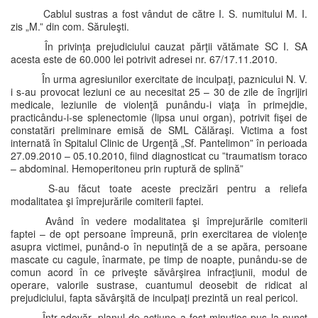
Cablul sustras a fost vândut de către I. S. numitului M. I.
zis „M.” din com. Săruleşti.
În privinţa prejudiciului cauzat părţii vătămate SC I. SA
acesta este de 60.000 lei potrivit adresei nr. 67/17.11.2010.
În urma agresiunilor exercitate de inculpaţi, paznicului N. V.
i s-au provocat leziuni ce au necesitat 25 – 30 de zile de îngrijiri
medicale, leziunile de violenţă punându-i viaţa în primejdie,
practicându-i-se splenectomie (lipsa unui organ), potrivit fişei de
constatări preliminare emisă de SML Călăraşi. Victima a fost
internată în Spitalul Clinic de Urgenţă „Sf. Pantelimon” în perioada
27.09.2010 – 05.10.2010, fiind diagnosticat cu ”traumatism toraco
– abdominal. Hemoperitoneu prin ruptură de splină”
S-au făcut toate aceste precizări pentru a reliefa
modalitatea şi împrejurările comiterii faptei.
Având în vedere modalitatea şi împrejurările comiterii
faptei – de opt persoane împreună, prin exercitarea de violenţe
asupra victimei, punând-o în neputinţă de a se apăra, persoane
mascate cu cagule, înarmate, pe timp de noapte, punându-se de
comun acord în ce priveşte săvârşirea infracţiunii, modul de
operare, valorile sustrase, cuantumul deosebit de ridicat al
prejudiciului, fapta săvârşită de inculpaţi prezintă un real pericol.
Într-adevăr, planul de acţiune a fost minuţios pus la punct