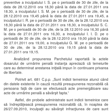
preventive a inculpatului I. S. pe o perioadă de 30 de zile, de la
data de 28.12.2010 ora 18,30 până la data de 27.01.2011 ora
18.30, a inculpatului I. S. M. pe o perioadă de 30 de zile, de la
28.12.2010 ora 19,45 până la data de 27.01.2011 ora 19,45, a
inculpatului I. R. pe o perioadă de 30 de zile, de la 28.12.2010 ora
18,30 până la data de 27.01.2011 ora 18,30, a inculpatului S. C.
M. pe o perioadă de 30 de zile, de la 28.12.2010 ora 16,30 până
la data de 27.01.2011 ora 16,30, a inculpatului I. I. D. pe o
perioadă de 30 de zile, de la 28.12.2010 ora 19,00 până la data
de 27.01.2011 ora 19,00, a inculpatului G. M. pe o perioadă de
30 de zile, de la 28.12.2010 ora 19,15 până la data de
27.01.2011 ora 19,15.
Analizând propunerea Parchetului raportată la actele
dosarului de urmărire penală instanţa apreciază că temeiurile
care au determinat arestarea iniţială impun în continuare privarea
de libertate.
Potrivit art. 681 C.p.p. „Sunt indicii temeinice atunci când
din datele existente în cauză rezultă presupunerea rezonabilă că
persoana faţă de care se efectuează acte premergătoare sau
acte de urmărire penală a săvârşit fapta.”
Astfel, din probele administrate sunt indicii temeinice care
să îndreptăţească presupunerea rezonabilă că, în noaptea de
26/27.09.2010, inculpaţii au săvârşit infracţiunea de care sunt