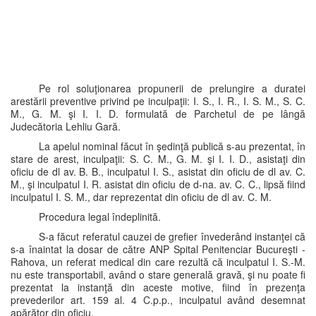
Pe rol soluţionarea propunerii de prelungire a duratei
arestării preventive privind pe inculpaţii: I. S., I. R., I. S. M., S. C.
M., G. M. şi I. I. D. formulată de Parchetul de pe lângă
Judecătoria Lehliu Gară.
La apelul nominal făcut în şedinţă publică s-au prezentat, în
stare de arest, inculpaţii: S. C. M., G. M. şi I. I. D., asistaţi din
oficiu de dl av. B. B., inculpatul I. S., asistat din oficiu de dl av. C.
M., şi inculpatul I. R. asistat din oficiu de d-na. av. C. C., lipsă fiind
inculpatul I. S. M., dar reprezentat din oficiu de dl av. C. M.
Procedura legal îndeplinită.
S-a făcut referatul cauzei de grefier învederând instanţei că
s-a înaintat la dosar de către ANP Spital Penitenciar Bucureşti -
Rahova, un referat medical din care rezultă că inculpatul I. S.-M.
nu este transportabil, având o stare generală gravă, şi nu poate fi
prezentat la instanţă din aceste motive, fiind în prezenţa
prevederilor art. 159 al. 4 C.p.p., inculpatul având desemnat
apărător din oficiu.