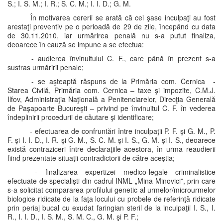
S.; I. S. M.; I. R.; S. C. M.; I. I. D.; G. M.
În motivarea cererii se arată că cei şase inculpaţi au fost
arestaţi preventiv pe o perioadă de 29 de zile, începând cu data
de 30.11.2010, iar urmărirea penală nu s-a putut finaliza,
deoarece în cauză se impune a se efectua:
- audierea învinuitului C. F., care până în prezent s-a
sustras urmăririi penale;
- se aşteaptă răspuns de la Primăria com. Cernica -
Starea Civilă, Primăria com. Cernica – taxe şi impozite, C.M.J.
Ilfov, Administraţia Naţională a Penitenciarelor, Direcţia Generală
de Paşapoarte Bucureşti – privind pe învinuitul C. F. în vederea
îndeplinirii procedurii de căutare şi identificare;
- efectuarea de confruntări între inculpaţii P. F. şi G. M., P.
F. şi I. I. D., I. R. şi G. M., S. C. M. şi I. S., G. M. şi I. S., deoarece
există contraziceri între declaraţiile acestora, în urma reaudierii
fiind prezentate situaţii contradictorii de către aceştia;
- finalizarea expertizei medico-legale criminalistice
efectuate de specialişti din cadrul INML „Mina Minovici”, prin care
s-a solicitat compararea profilului genetic al urmelor/microurmelor
biologice ridicate de la faţa locului cu probele de referinţă ridicate
prin periaj bucal cu exudat faringian steril de la inculpaţii I. S., I.
R., I. I. D., I. S. M., S. M. C., G. M. şi P. F.;