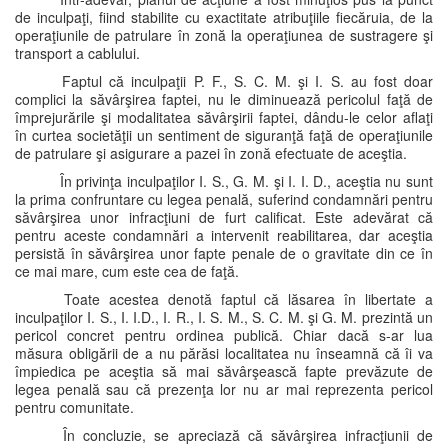
de inculpaţi, fiind stabilite cu exactitate atribuţiile fiecăruia, de la
operaţiunile de patrulare în zonă la operaţiunea de sustragere şi
transport a cablului.
Faptul că inculpaţii P. F., S. C. M. şi I. S. au fost doar
complici la săvârşirea faptei, nu le diminuează pericolul faţă de
împrejurările şi modalitatea săvârşirii faptei, dându-le celor aflaţi
în curtea societăţii un sentiment de siguranţă faţă de operaţiunile
de patrulare şi asigurare a pazei în zonă efectuate de aceştia.
În privinţa inculpaţilor I. S., G. M. şi I. I. D., aceştia nu sunt
la prima confruntare cu legea penală, suferind condamnări pentru
săvârşirea unor infracţiuni de furt calificat. Este adevărat că
pentru aceste condamnări a intervenit reabilitarea, dar aceştia
persistă în săvârşirea unor fapte penale de o gravitate din ce în
ce mai mare, cum este cea de faţă.
Toate acestea denotă faptul că lăsarea în libertate a
inculpaţilor I. S., I. I.D., I. R., I. S. M., S. C. M. şi G. M. prezintă un
pericol concret pentru ordinea publică. Chiar dacă s-ar lua
măsura obligării de a nu părăsi localitatea nu înseamnă că îi va
împiedica pe aceştia să mai săvârşească fapte prevăzute de
legea penală sau că prezenţa lor nu ar mai reprezenta pericol
pentru comunitate.
În concluzie, se apreciază că săvârşirea infracţiunii de