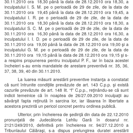
30.11.2010 ora 18,30 până la data de 28.12.2010 ora 18,30, a
inculpatului I. S. M. pe o perioadă de 29 de zile, de la data de
30.11.2010 ora 19,45 până la data de 28.12.2010 ora 19,45, a
inculpatului I. R. pe o perioadă de 29 de zile, de la data de
30.11.2010 ora 18,30 până la data de 28.12.2010 ora 18,30, a
inculpatului S. C. M. pe o perioadă de 29 de zile, de la data de
30.11.2010 ora 16,30 până la data de 28.12.2010 ora 16,30, a
inculpatului I. I. D. pe o perioadă de 29 de zile, de la data de
30.11.2010 ora 19,00 până la data de 28.12.2010 ora 19,00 şi a
inculpatului G. M. pe o perioadă de 29 de zile, de la data de
30.11.2010 ora 19,15 până la data de 28.12.2010 ora 19,15 şi s-
a respins propunerea pentru inculpatul P. F., iar în baza acestei
încheieri s-au emis mandatele de arestare preventivă nr. 35, 36,
37, 38, 39, 40 din 30.11.2010.
La luarea măsurii arestării preventive instanţa a constatat
că sunt întrunite condiţiile prevăzute de art. 143 C.p.p. şi există
cazurile prevăzute de art. 148 lit. “f” C.p.p., reţinându-se că sunt
indicii temeinice că în noaptea de 26/27.09.2010 inculpaţii au
săvârşit fapta reţinută în sarcina lor, iar lăsarea în libertate a
acestora prezintă un pericol concret pentru ordinea publică.
Ulterior, prin încheierea de şedinţă din data de 22.12.2010
pronunţată de Judecătoria Lehliu Gară în dosarul nr.
2121/249/2010, definitivă prin încheierea nr. 94/27.12.2010 a
Tribunlaului Călăraşi, s-a dispus prelungirea duratei arestării