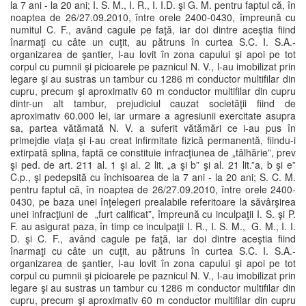
la 7 ani - la 20 ani; I. S. M., I. R., I. I.D. şi G. M. pentru faptul că, în
noaptea de 26/27.09.2010, între orele 2400-0430, împreună cu
numitul C. F., având cagule pe faţă, iar doi dintre aceştia fiind
înarmaţi cu câte un cuţit, au pătruns în curtea S.C. I. S.A.-
organizarea de şantier, l-au lovit în zona capului şi apoi pe tot
corpul cu pumnii şi picioarele pe paznicul N. V., l-au imobilizat prin
legare şi au sustras un tambur cu 1286 m conductor multifilar din
cupru, precum şi aproximativ 60 m conductor multifilar din cupru
dintr-un alt tambur, prejudiciul cauzat societăţii fiind de
aproximativ 60.000 lei, iar urmare a agresiunii exercitate asupra
sa, partea vătămată N. V. a suferit vătămări ce i-au pus în
primejdie viaţa şi i-au creat infirmitate fizică permanentă, fiindu-i
extirpată splina, faptă ce constituie infracţiunea de „tâlhărie”, prev
şi ped. de art. 211 al. 1 şi al. 2 lit. „a şi b” şi al. 21 lit.”a, b şi e”
C.p., şi pedepsită cu închisoarea de la 7 ani - la 20 ani; S. C. M.
pentru faptul că, în noaptea de 26/27.09.2010, între orele 2400-
0430, pe baza unei înţelegeri prealabile referitoare la săvârşirea
unei infracţiuni de „furt calificat”, împreună cu inculpaţii I. S. şi P.
F. au asigurat paza, în timp ce inculpaţii I. R., I. S. M., G. M., I. I.
D. şi C. F., având cagule pe faţă, iar doi dintre aceştia fiind
înarmaţi cu câte un cuţit, au pătruns în curtea S.C. I. S.A.-
organizarea de şantier, l-au lovit în zona capului şi apoi pe tot
corpul cu pumnii şi picioarele pe paznicul N. V., l-au imobilizat prin
legare şi au sustras un tambur cu 1286 m conductor multifilar din
cupru, precum şi aproximativ 60 m conductor multifilar din cupru