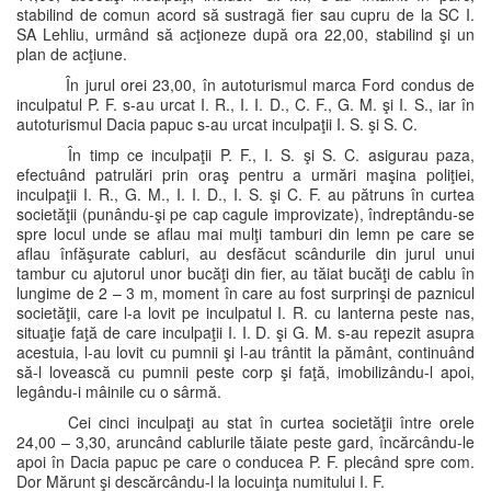
stabilind de comun acord să sustragă fier sau cupru de la SC I.
SA Lehliu, urmând să acţioneze după ora 22,00, stabilind şi un
plan de acţiune.
În jurul orei 23,00, în autoturismul marca Ford condus de
inculpatul P. F. s-au urcat I. R., I. I. D., C. F., G. M. şi I. S., iar în
autoturismul Dacia papuc s-au urcat inculpaţii I. S. şi S. C.
În timp ce inculpaţii P. F., I. S. şi S. C. asigurau paza,
efectuând patrulări prin oraş pentru a urmări maşina poliţiei,
inculpaţii I. R., G. M., I. I. D., I. S. şi C. F. au pătruns în curtea
societăţii (punându-şi pe cap cagule improvizate), îndreptându-se
spre locul unde se aflau mai mulţi tamburi din lemn pe care se
aflau înfăşurate cabluri, au desfăcut scândurile din jurul unui
tambur cu ajutorul unor bucăţi din fier, au tăiat bucăţi de cablu în
lungime de 2 – 3 m, moment în care au fost surprinşi de paznicul
societăţii, care l-a lovit pe inculpatul I. R. cu lanterna peste nas,
situaţie faţă de care inculpaţii I. I. D. şi G. M. s-au repezit asupra
acestuia, l-au lovit cu pumnii şi l-au trântit la pământ, continuând
să-l lovească cu pumnii peste corp şi faţă, imobilizându-l apoi,
legându-i mâinile cu o sârmă.
Cei cinci inculpaţi au stat în curtea societăţii între orele
24,00 – 3,30, aruncând cablurile tăiate peste gard, încărcându-le
apoi în Dacia papuc pe care o conducea P. F. plecând spre com.
Dor Mărunt şi descărcându-l la locuinţa numitului I. F.