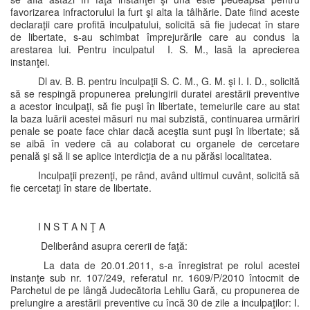
favorizarea infractorului la furt şi alta la tâlhărie. Date fiind aceste
declaraţii care profită inculpatului, solicită să fie judecat în stare
de libertate, s-au schimbat împrejurările care au condus la
arestarea lui. Pentru inculpatul I. S. M., lasă la aprecierea
instanţei.
Dl av. B. B. pentru inculpaţii S. C. M., G. M. şi I. I. D., solicită
să se respingă propunerea prelungirii duratei arestării preventive
a acestor inculpaţi, să fie puşi în libertate, temeiurile care au stat
la baza luării acestei măsuri nu mai subzistă, continuarea urmăriri
penale se poate face chiar dacă aceştia sunt puşi în libertate; să
se aibă în vedere că au colaborat cu organele de cercetare
penală şi să li se aplice interdicţia de a nu părăsi localitatea.
Inculpaţii prezenţi, pe rând, având ultimul cuvânt, solicită să
fie cercetaţi în stare de libertate.
I N S T A N Ţ A
Deliberând asupra cererii de faţă:
La data de 20.01.2011, s-a înregistrat pe rolul acestei
instanţe sub nr. 107/249, referatul nr. 1609/P/2010 întocmit de
Parchetul de pe lângă Judecătoria Lehliu Gară, cu propunerea de
prelungire a arestării preventive cu încă 30 de zile a inculpaţilor: I.