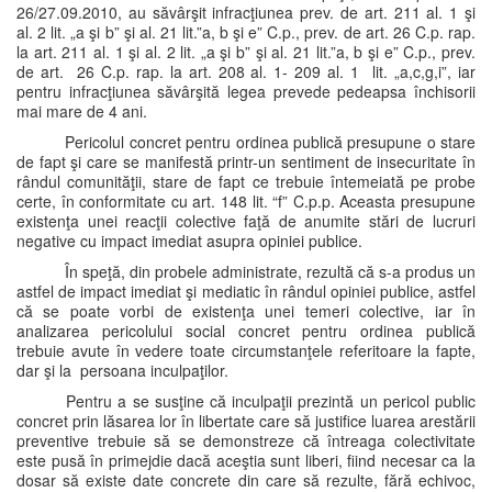
26/27.09.2010, au săvârşit infracţiunea prev. de art. 211 al. 1 şi
al. 2 lit. „a şi b” şi al. 21 lit.”a, b şi e” C.p., prev. de art. 26 C.p. rap.
la art. 211 al. 1 şi al. 2 lit. „a şi b” şi al. 21 lit.”a, b şi e” C.p., prev.
de art. 26 C.p. rap. la art. 208 al. 1- 209 al. 1 lit. „a,c,g,i”, iar
pentru infracţiunea săvârşită legea prevede pedeapsa închisorii
mai mare de 4 ani.
Pericolul concret pentru ordinea publică presupune o stare
de fapt şi care se manifestă printr-un sentiment de insecuritate în
rândul comunităţii, stare de fapt ce trebuie întemeiată pe probe
certe, în conformitate cu art. 148 lit. “f” C.p.p. Aceasta presupune
existenţa unei reacţii colective faţă de anumite stări de lucruri
negative cu impact imediat asupra opiniei publice.
În speţă, din probele administrate, rezultă că s-a produs un
astfel de impact imediat şi mediatic în rândul opiniei publice, astfel
că se poate vorbi de existenţa unei temeri colective, iar în
analizarea pericolului social concret pentru ordinea publică
trebuie avute în vedere toate circumstanţele referitoare la fapte,
dar şi la persoana inculpaţilor.
Pentru a se susţine că inculpaţii prezintă un pericol public
concret prin lăsarea lor în libertate care să justifice luarea arestării
preventive trebuie să se demonstreze că întreaga colectivitate
este pusă în primejdie dacă aceştia sunt liberi, fiind necesar ca la
dosar să existe date concrete din care să rezulte, fără echivoc,