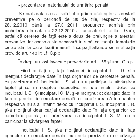
- prezentarea materialului de urmărire penală.
Se mai arată că s-a solicitat o primă prelungire a arestării
preventive pe o perioadă de 30 de zile, respectiv de la
28.12.2010 până la 27.01.2011, propunere admisă prin
încheierea din data de 22.12.2010 a Judecătoriei Lehliu – Gară,
astfel că cererea de faţă este a doua de prelungire a arestării
preventive, iar acesata ste necesară întrucât se menţin temeiurile
ce au stat la baza luării măsurii, inculpaţii aflându-se în situaţia
prev. de art. 148 lit. „f” C.p.p.
În drept au fost invocate prevederile art. 155 şi urm. C.p.p.
Fiind audiaţi în, faţa instanţei, inculpatul I. I. D. şi-a
menţinut declaraţiile date în faţa organelor de cercetare penală,
cu precizarea că inculpatul I. S. M. nu a participat la săvârşirea
faptei şi că în noaptea respectivă nu s-a întâlnit deloc cu
inculpatul I. S.. Şi inculpatul G. M. şi-a menţinut declaraţiile date în
faţa organelor de cercetare penală, cu precizarea că în noaptea
respectivă nu s-a întâlnit deloc cu inculpatul I. S. Inculpatul I. R.
şi-a menţinut doar parţial declaraţiile date în faţa organelor de
cercetare penală, cu precizarea că inculpatul I. S. M. nu a
participat la săvârşirea faptei.
Inculpatul I. S. şi-a menţinut declaraţiile date în faţa
oganelor de cercetare penală, cu unele precizări în ce priveşte