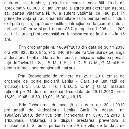
dintr-un alt tambur, prejudiciul cauzat societăţii fiind de
aproximativ 60.000 lei, iar urmare a agresiunii exercitate asupra
sa, partea vătămată N. V. a suferit vătămări ce i-au pus în
primejdie viaţa şi i-au creat infirmitate fizică permanentă, fiindu-i
extirpată splina, faptă ce constituie infracţiunea de „complicitate la
furt calificat”, prev. şi ped. de art. 26 C.p. rap. la art. 208 al. 1- 209
al. 1 lit. „a,c,g,i” şi pedepsită cu închisoarea de la 3 ani - la 15
ani.
Prin ordonanţele nr. 1609/P/2010 din data de 30.11.2010
ora 920, 825, 820, 845, 915, 840, 910 ale Parchetului de pe lângă
Judecătoria Lehliu – Gară a fost pusă în mişcare acţiunea penală
faţă de învinuiţii I. S., I. S. M., I. R., I. I. D., S. C. M., G. M. şi P. F.
pentru infracţiunea menţionată mai sus.
Prin Ordonanţele de reţinere din 29.11.2010 emise de
organele de poliţie judiciară Lehliu - Gară s-a luat faţă de
inculpaţii I. S., I. S. M., I. R., I. I. D., S. C. M. şi G. M. măsura
reţinerii pe 24 de ore, începând cu data de 29.11.2010 orele
18,30, 19,45, 18,30, 19,00, 16,30 şi 19,15.
Prin încheierea de şedinţă din data de 30.11.2010
pronunţată de Judecătoria Lehliu Gară în dosarul nr.
1964/249/2010, definitivă prin încheierea nr. 87/03.12.2010 a
Tribunlaului Călăraşi, s-a dispus arestarea preventivă a
inculpatului I. S. pe o perioadă de 29 de zile, de la data de