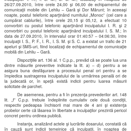
26/27.09.2010, între orele 24,00 şi 06,00 de echipamentul de
comunicaţii mobile din Lehliu – Gară şi Dor Mărunt; în aceeaşi
noapte, postul telefonic aparţinând numitului „Monoc” (cel care a
cumpărat cablurile), între orele 20,15 şi 05,12, a efectuat 10
convorbiri cu postul telefonic aparţinând inculpatului I. R. şi 2
convorbiri cu postul telefonic aparţinând inculpatului I. S. M.; în
data de 27.09.2010, în intervalul orar 01:40:57 – 04:06:30, între
inculpaţii I. S., P. F., I. R., I. S. M. şi S. C. a existat un trafic de 21
apeluri şi SMS-uri, fiind localizaţi de echipamentul de comunicaţie
mobilă din Lehliu – Gară.
Dispoziţiile art. 136 al. 1 C.p.p., prevăd că se poate lua una
dintre măsurile preventive indicate la lit. a) – d) pentru a se
asigura buna desfăşurare a procesului penal ori pentru a se
împiedica sustragerea inculpatului de la urmărirea penală ori de
la judecată or, în speţă există indicii pentru luarea măsurii
solicitate de parchet.
De asemenea, pentru a fi în prezenţa prevederilor art. 148
lit. „f” C.p.p. trebuie îndeplinite cumulativ cele două condiţii,
respectiv pedeapsa închisorii mai mare de 4 ani şi existenţa
probelor certe că lăsarea în libertate a inculpaţilor prezintă pericol
concret pentru ordinea publică.
Instanţa, analizând actele şi lucrările dosarului, constată că
în cauză sunt indicii temeinice că inculpaţii, în noaptea de