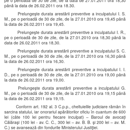
pe o perioadă de 30 de zile, de la data de 27.01.2011 ora 18,30
până la data de 26.02.2011 ora 18.30.
Prelungeşte durata arestării preventive a inculpatului I. S.
M., pe o perioadă de 30 de zile, de la 27.01.2010 ora 19,45 până
la data de 26.02.2011 ora 19,45.
Prelungeşte durata arestării preventive a inculpatului I. R.,
pe o perioadă de 30 de zile, de la 27.01.2010 ora 18,30 până la
data de 26.02.2011 ora 18,30.
Prelungeşte durata arestării preventive a inculpatului S. C.
M., pe o perioadă de 30 de zile, de la 27.01.2010 ora 16,30 până
la data de 26.02.2011 ora 16,30.
Prelungeşte durata arestării preventive a inculpatului I. I.
D., pe o perioadă de 30 de zile, de la 27.01.2010 ora 19,00 până
la data de 26.02.2011 ora 19,00.
Prelungeşte durata arestării preventive a inculpatului G.
M., pe o perioadă de 30 de zile, de la 27.01.2010 ora 19,15 până
la data de 26.02.2011 ora 19,15.
Conform art. 192 al. 3 C.p.p., cheltuielile judiciare rămân în
sarcina statului, iar onorariul apărătorilor oficiu în cuantum de 600
lei (câte 100 lei pentru fiecare inculpat) – Baroul de avocaţi
Călăraşi (100 lei - av. C. C., 300 lei – av. B. B. şi 200 lei – av. M.
C.) se avansează din fondurile Ministerului Justiţiei.