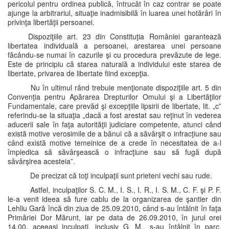
pericolul pentru ordinea publică, întrucât în caz contrar se poate
ajunge la arbitrariul, situaţie inadmisibilă în luarea unei hotărâri în
privinţa libertăţii persoanei.
Dispoziţiile art. 23 din Constituţia României garantează
libertatea individuală a persoanei, arestarea unei persoane
făcându-se numai în cazurile şi cu procedura prevăzute de lege.
Este de principiu că starea naturală a individului este starea de
libertate, privarea de libertate fiind excepţia.
Nu în ultimul rând trebuie menţionate dispoziţiile art. 5 din
Convenţia pentru Apărarea Drepturilor Omului şi a Libertăţilor
Fundamentale, care prevăd şi excepţiile lipsirii de libertate, lit. „c”
referindu-se la situaţia „dacă a fost arestat sau reţinut în vederea
aducerii sale în faţa autorităţii judiciare competente, atunci când
există motive verosimile de a bănui că a săvârşit o infracţiune sau
când există motive temeinice de a crede în necesitatea de a-l
împiedica să săvârşească o infracţiune sau să fugă după
săvârşirea acesteia”.
De precizat că toţi inculpaţii sunt prieteni vechi sau rude.
Astfel, inculpaţilor S. C. M., I. S., I. R., I. S. M., C. F. şi P. F.
le-a venit ideea să fure cablu de la organizarea de şantier din
Lehliu Gară încă din ziua de 25.09.2010, când s-au întâlnit în faţa
Primăriei Dor Mărunt, iar pe data de 26.09.2010, în jurul orei
14,00, aceeaşi inculpaţi, inclusiv G. M., s-au întâlnit în parc,