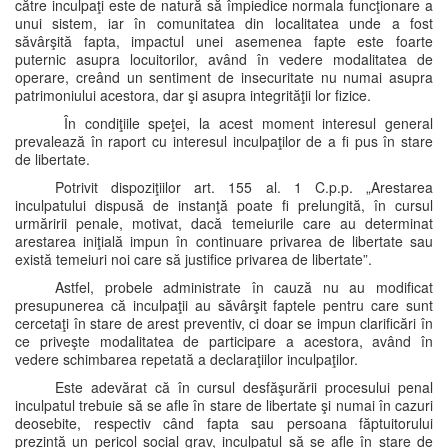
către inculpaţi este de natură să împiedice normala funcţionare a
unui sistem, iar în comunitatea din localitatea unde a fost
săvârşită fapta, impactul unei asemenea fapte este foarte
puternic asupra locuitorilor, având în vedere modalitatea de
operare, creând un sentiment de insecuritate nu numai asupra
patrimoniului acestora, dar şi asupra integrităţii lor fizice.
În condiţiile speţei, la acest moment interesul general
prevalează în raport cu interesul inculpaţilor de a fi pus în stare
de libertate.
Potrivit dispoziţiilor art. 155 al. 1 C.p.p. „Arestarea
inculpatului dispusă de instanţă poate fi prelungită, în cursul
urmăririi penale, motivat, dacă temeiurile care au determinat
arestarea iniţială impun în continuare privarea de libertate sau
există temeiuri noi care să justifice privarea de libertate”.
Astfel, probele administrate în cauză nu au modificat
presupunerea că inculpaţii au săvârşit faptele pentru care sunt
cercetaţi în stare de arest preventiv, ci doar se impun clarificări în
ce priveşte modalitatea de participare a acestora, având în
vedere schimbarea repetată a declaraţiilor inculpaţilor.
Este adevărat că în cursul desfăşurării procesului penal
inculpatul trebuie să se afle în stare de libertate şi numai în cazuri
deosebite, respectiv când fapta sau persoana făptuitorului
prezintă un pericol social grav, inculpatul să se afle în stare de