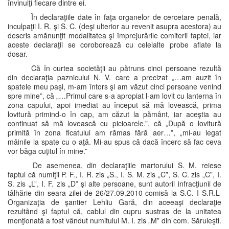
învinuiţi fiecare dintre ei.
În declaraţiile date în faţa organelor de cercetare penală,
inculpaţii I. R. şi S. C. (deşi ulterior au revenit asupra acestora) au
descris amănunţit modalitatea şi împrejurările comiterii faptei, iar
aceste declaraţii se coroborează cu celelalte probe aflate la
dosar.
Că în curtea societăţii au pătruns cinci persoane rezultă
din declaraţia paznicului N. V. care a precizat „…am auzit în
spatele meu paşi, m-am întors şi am văzut cinci persoane venind
spre mine”, că „…Primul care s-a apropiat l-am lovit cu lanterna în
zona capului, apoi imediat au început să mă lovească, prima
lovitură primind-o în cap, am căzut la pământ, iar aceştia au
continuat să mă lovească cu picioarele.”, că „După o lovitură
primită în zona ficatului am rămas fără aer…”, „mi-au legat
mâinile la spate cu o aţă. Mi-au spus că dacă încerc să fac ceva
vor băga cuţitul în mine.”
De asemenea, din declaraţiile martorului S. M. reiese
faptul că numiţii P. F., I. R. zis „S., I. S. M. zis „C”, S. C. zis „C”, I.
S. zis „L”, I. F. zis „D” şi alte persoane, sunt autorii infracţiunii de
tâlhărie din seara zilei de 26/27.09.2010 comisă la S.C. I S.R.L-
Organizaţia de şantier Lehliu Gară, din aceeaşi declaraţie
rezultând şi faptul că, cablul din cupru sustras de la unitatea
menţionată a fost vândut numitului M. I. zis „M” din com. Săruleşti.