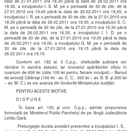
data de 27.01.2011 ora 18,30 până la data de 26.02.2011 ora
18.30, a inculpatului I. S. M. pe o perioadă de 30 de zile, de la
27.01.2010 ora 19,45 până la data de 26.02.2011 ora 19,45, a
inculpatului I. R. pe o perioadă de 30 de zile, de la 27.01.2010 ora
18,30 până la data de 26.02.2011 ora 18,30, a inculpatului S. C.
M. pe o perioadă de 30 de zile, de la 27.01.2010 ora 16,30 până
la data de 26.02.2011 ora 16,30, a inculpatului I. I. D. pe o
perioadă de 30 de zile, de la 27.01.2010 ora 19,00 până la data
de 26.02.2011 ora 19,00, a inculpatului G. M. pe o perioadă de
30 de zile, de la 27.01.2010 ora 19,15 până la data de
26.02.2011 ora 19,15.
Conform art. 192 al. 3 C.p.p., cheltuielile judiciare vor
rămâne în sarcina statului, iar onorariul apărătorilor oficiu în
cuantum de 600 lei (câte 100 lei pentru fiecare inculpat) – Baroul
de avocaţi Călăraşi (100 lei - av. C. C., 300 lei – av. B. B. şi 200 lei
– av. M. C.) se vor avansa din fondurile Ministerului Justiţiei.
PENTRU ACESTE MOTIVE
D I S P U N E
În baza art. 155 şi urm. C.p.p., admite propunerea
formulată de Ministerul Public-Parchetul de pe lângă Judecătoria
Lehliu Gară.
Prelungeşte durata arestării preventive a inculpatului I. S.,