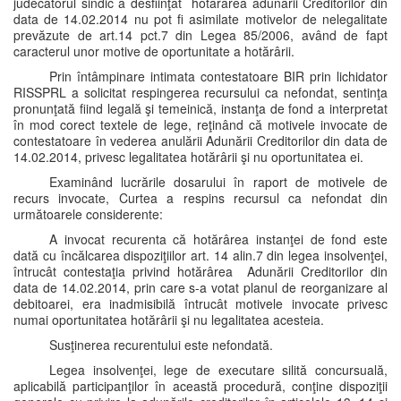
judecătorul sindic a desfiinţat hotărârea adunării Creditorilor din
data de 14.02.2014 nu pot fi asimilate motivelor de nelegalitate
prevăzute de art.14 pct.7 din Legea 85/2006, având de fapt
caracterul unor motive de oportunitate a hotărârii.
Prin întâmpinare intimata contestatoare BIR prin lichidator
RISSPRL a solicitat respingerea recursului ca nefondat, sentinţa
pronunţată fiind legală şi temeinică, instanţa de fond a interpretat
în mod corect textele de lege, reţinând că motivele invocate de
contestatoare în vederea anulării Adunării Creditorilor din data de
14.02.2014, privesc legalitatea hotărârii şi nu oportunitatea ei.
Examinând lucrările dosarului în raport de motivele de
recurs invocate, Curtea a respins recursul ca nefondat din
următoarele considerente:
A invocat recurenta că hotărârea instanţei de fond este
dată cu încălcarea dispoziţiilor art. 14 alin.7 din legea insolvenţei,
întrucât contestaţia privind hotărârea Adunării Creditorilor din
data de 14.02.2014, prin care s-a votat planul de reorganizare al
debitoarei, era inadmisibilă întrucât motivele invocate privesc
numai oportunitatea hotărârii şi nu legalitatea acesteia.
Susţinerea recurentului este nefondată.
Legea insolvenţei, lege de executare silită concursuală,
aplicabilă participanţilor în această procedură, conţine dispoziţii