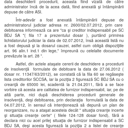
data deschiderii procedurii, aceasta fiind vizată de către
administrator încă de la acea dată, fiind anexată şi întâmpinării
depuse de către ASI.
Într-adevăr a fost anexată întâmpinării depuse de
administratorul judiciar adresa nr. 2600/02.07.2012, prin care
debitoarea informează ca are "ca şi creditor indispensabil pe SC
BDJ SA "( fila 17 a prezentului dosar ), purtând primirea
lichidatorului judiciar la data de 02.07.2012, însă această listă nu
a fost depusă şi la dosarul cauzei, astfel cum obligă dispoziţiile
art. 96 alin.1 ind.1 din lege," împreună cu celelalte documente
prevăzute la art. 28 ".
Astfel, din actele ataşate cererii de deschidere a procedurii
de insolvenţă formulate de debitoare la data de 27.06.2012 (
dosar nr. 11347/63/2012), se constată că la fila 60 se regăseşte
lista creditorilor SCCSA, iar la poziţia 2 figurează SC BDJ SA cu o
creanţă de 65000 lei, scadentă la 21.04.2011, fără a se face
vorbire că acesta are calitatea de furnizor indispensabil, iar, pe de
altă parte, nici după deschiderea procedurii generale de
insolvenţă, deşi debitoarea, prin declaraţia formulată la data de
04.07.2012, în sensul că intenţionează să depună un plan de
reorganizare, nu a ataşat acesteia decât " situaţia creanţe incerte
şi situaţia creanţe certe" ( filele 124-128 dosar fond), fără a
declara nici cu acel prilej situaţia de furnizor indispensabil a SC
BDJ SA, deşi acesta figurează la poziţia 2 a listei de creanţe