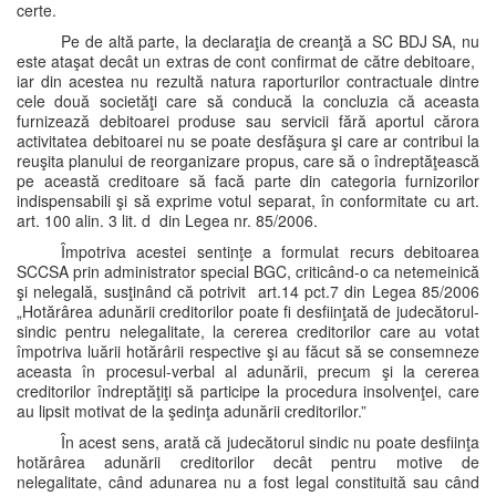
certe.
Pe de altă parte, la declaraţia de creanţă a SC BDJ SA, nu
este ataşat decât un extras de cont confirmat de către debitoare,
iar din acestea nu rezultă natura raporturilor contractuale dintre
cele două societăţi care să conducă la concluzia că aceasta
furnizează debitoarei produse sau servicii fără aportul cărora
activitatea debitoarei nu se poate desfăşura şi care ar contribui la
reuşita planului de reorganizare propus, care să o îndreptăţească
pe această creditoare să facă parte din categoria furnizorilor
indispensabili şi să exprime votul separat, în conformitate cu art.
art. 100 alin. 3 lit. d din Legea nr. 85/2006.
Împotriva acestei sentinţe a formulat recurs debitoarea
SCCSA prin administrator special BGC, criticând-o ca netemeinică
şi nelegală, susţinând că potrivit art.14 pct.7 din Legea 85/2006
„Hotărârea adunării creditorilor poate fi desfiinţată de judecătorul-
sindic pentru nelegalitate, la cererea creditorilor care au votat
împotriva luării hotărârii respective şi au făcut să se consemneze
aceasta în procesul-verbal al adunării, precum şi la cererea
creditorilor îndreptăţiţi să participe la procedura insolvenţei, care
au lipsit motivat de la şedinţa adunării creditorilor.”
În acest sens, arată că judecătorul sindic nu poate desfiinţa
hotărârea adunării creditorilor decât pentru motive de
nelegalitate, când adunarea nu a fost legal constituită sau când