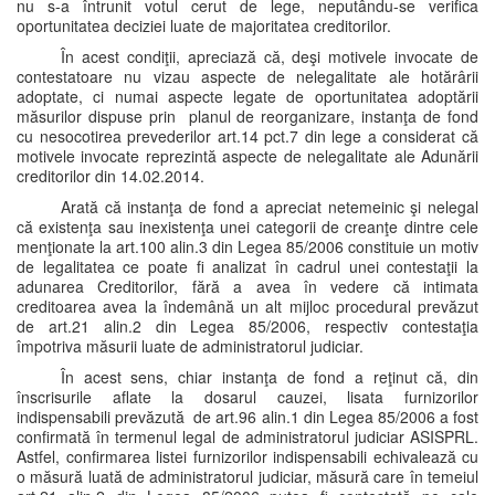
nu s-a întrunit votul cerut de lege, neputându-se verifica
oportunitatea deciziei luate de majoritatea creditorilor.
În acest condiţii, apreciază că, deşi motivele invocate de
contestatoare nu vizau aspecte de nelegalitate ale hotărârii
adoptate, ci numai aspecte legate de oportunitatea adoptării
măsurilor dispuse prin planul de reorganizare, instanţa de fond
cu nesocotirea prevederilor art.14 pct.7 din lege a considerat că
motivele invocate reprezintă aspecte de nelegalitate ale Adunării
creditorilor din 14.02.2014.
Arată că instanţa de fond a apreciat netemeinic şi nelegal
că existenţa sau inexistenţa unei categorii de creanţe dintre cele
menţionate la art.100 alin.3 din Legea 85/2006 constituie un motiv
de legalitatea ce poate fi analizat în cadrul unei contestaţii la
adunarea Creditorilor, fără a avea în vedere că intimata
creditoarea avea la îndemână un alt mijloc procedural prevăzut
de art.21 alin.2 din Legea 85/2006, respectiv contestaţia
împotriva măsurii luate de administratorul judiciar.
În acest sens, chiar instanţa de fond a reţinut că, din
înscrisurile aflate la dosarul cauzei, lisata furnizorilor
indispensabili prevăzută de art.96 alin.1 din Legea 85/2006 a fost
confirmată în termenul legal de administratorul judiciar ASISPRL.
Astfel, confirmarea listei furnizorilor indispensabili echivalează cu
o măsură luată de administratorul judiciar, măsură care în temeiul