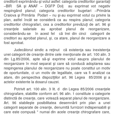
creditorii exprimându-şi votul astfel: categoria creditorilor garantaţi
–BIR SA şi ANAF – DGFP Dolj au exprimat vot negativ
respingând planul; categoria creditorilor bugetari –Primăria
Craiova şi Primăria Podari – nu şi-au exprimat votul cu privire la
plan, astfel încât se consideră ca au respins planul; categoria
creditorilor chirografari, cea a creditorilor prevăzuţi de art. 96 şi
creanţele salariale au aprobat planul de reorganizare,
considerându-se în acest fel că trei din cinci categorii de
creditori au aprobat planul, şi, ca atare, planul de reorganizare a
fost aprobat.
Judecătorul sindic a reţinut că existenţa sau inexistenţa
unei categorii de creanţe dintre cele menţionate de art. 100 alin. 3
din Lg.85/2006, apte să-şi exprime votul asupra planului de
reorganizare în mod separat şi care să conducă adoptarea sau
respingerea planului de reorganizare nu poate constitui un motiv
de oportunitate, ci un motiv de legalitate, care va fi analizat ca
atare, din perspectiva dispoziţiilor art. 96 Legea 85/2006 şi a
actelor existente la dosarul cauzei.
Potrivit art. 100 alin. 3 lit. d din Legea 85/2006 creanţele
chirografare, stabilite conform art. 96 alin. 1 constituie o categorie
distinctă de creanţe, care votează separat planul de reorganizare.
Art. 96 stabileşte posibilitatea desemnării prin plan a unei
categorii separate de creanţe, denumită furnizori indispensabili şi
care este compusă " numai din acele creanţe chirografare care,