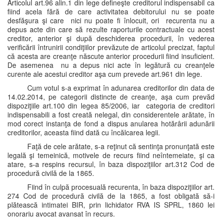
Articolul art.96 alin.1 din lege defineşte creditorul indispensabil ca
fiind acela fără de care activitatea debitorului nu se poate
desfăşura şi care nici nu poate fi înlocuit, ori recurenta nu a
depus acte din care să rezulte raporturile contractuale cu acest
creditor, anterior şi după deschiderea procedurii, în vederea
verificării întrunirii condiţiilor prevăzute de articolul precizat, faptul
că acesta are creanţe născute anterior procedurii fiind insuficient.
De asemenea nu a depus nici acte în legătură cu creanţele
curente ale acestui creditor aşa cum prevede art.961 din lege.
Cum votul s-a exprimat în adunarea creditorilor din data de
14.02.2014, pe categorii distincte de creanţe, aşa cum prevăd
dispoziţiile art.100 din legea 85/2006, iar categoria de creditori
indispensabili a fost creată nelegal, din considerentele arătate, în
mod corect instanţa de fond a dispus anularea hotărârii adunării
creditorilor, aceasta fiind dată cu încălcarea legii.
Faţă de cele arătate, s-a reţinut că sentinţa pronunţată este
legală şi temeinică, motivele de recurs fiind neîntemeiate, şi ca
atare, s-a respins recursul, în baza dispoziţiilor art.312 Cod de
procedură civilă de la 1865.
Fiind în culpă procesuală recurenta, în baza dispoziţiilor art.
274 Cod de procedură civilă de la 1865, a fost obligată să-i
plătească intimatei BIR, prin lichidator RVA IS SPRL, 1860 lei
onorariu avocat avansat în recurs.