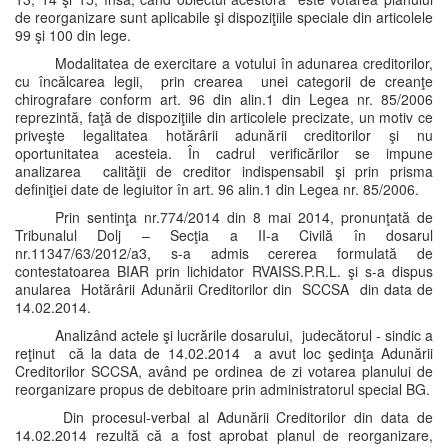
de reorganizare sunt aplicabile şi dispoziţiile speciale din articolele
99 şi 100 din lege.
Modalitatea de exercitare a votului în adunarea creditorilor,
cu încălcarea legii, prin crearea unei categorii de creanţe
chirografare conform art. 96 din alin.1 din Legea nr. 85/2006
reprezintă, faţă de dispoziţiile din articolele precizate, un motiv ce
priveşte legalitatea hotărârii adunării creditorilor şi nu
oportunitatea acesteia. În cadrul verificărilor se impune
analizarea calităţii de creditor indispensabil şi prin prisma
definiţiei date de legiuitor în art. 96 alin.1 din Legea nr. 85/2006.
Prin sentinţa nr.774/2014 din 8 mai 2014, pronunţată de
Tribunalul Dolj – Secţia a II-a Civilă în dosarul
nr.11347/63/2012/a3, s-a admis cererea formulată de
contestatoarea BIAR prin lichidator RVAISS.P.R.L. şi s-a dispus
anularea Hotărârii Adunării Creditorilor din SCCSA din data de
14.02.2014.
Analizând actele şi lucrările dosarului, judecătorul - sindic a
reţinut că la data de 14.02.2014 a avut loc şedinţa Adunării
Creditorilor SCCSA, având pe ordinea de zi votarea planului de
reorganizare propus de debitoare prin administratorul special BG.
Din procesul-verbal al Adunării Creditorilor din data de
14.02.2014 rezultă că a fost aprobat planul de reorganizare,