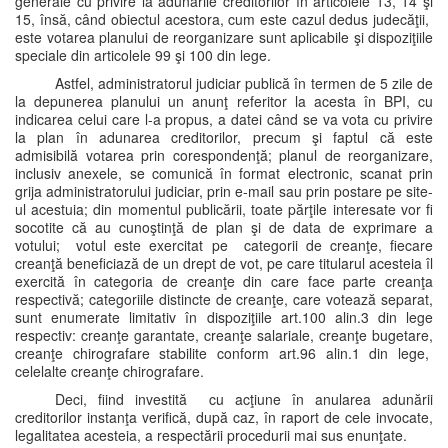
generale cu privire la adunările creditorilor în articolele 13, 14 şi
15, însă, când obiectul acestora, cum este cazul dedus judecăţii,
este votarea planului de reorganizare sunt aplicabile şi dispoziţiile
speciale din articolele 99 şi 100 din lege.
Astfel, administratorul judiciar publică în termen de 5 zile de
la depunerea planului un anunţ referitor la acesta în BPI, cu
indicarea celui care l-a propus, a datei când se va vota cu privire
la plan în adunarea creditorilor, precum şi faptul că este
admisibilă votarea prin corespondenţă; planul de reorganizare,
inclusiv anexele, se comunică în format electronic, scanat prin
grija administratorului judiciar, prin e-mail sau prin postare pe site-
ul acestuia; din momentul publicării, toate părţile interesate vor fi
socotite că au cunoştinţă de plan şi de data de exprimare a
votului; votul este exercitat pe categorii de creanţe, fiecare
creanţă beneficiază de un drept de vot, pe care titularul acesteia îl
exercită în categoria de creanţe din care face parte creanţa
respectivă; categoriile distincte de creanţe, care votează separat,
sunt enumerate limitativ în dispoziţiile art.100 alin.3 din lege
respectiv: creanţe garantate, creanţe salariale, creanţe bugetare,
creanţe chirografare stabilite conform art.96 alin.1 din lege,
celelalte creanţe chirografare.
Deci, fiind investită cu acţiune în anularea adunării
creditorilor instanţa verifică, după caz, în raport de cele invocate,
legalitatea acesteia, a respectării procedurii mai sus enunţate.