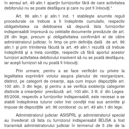
în sensul art. 49 alin.1 aparţin furnizorilor fără de care activitatea
debitorului nu se poate desfăşura şi care nu pot fi înlocuiţi."
Art. 96 alin.1 şi alin.1 ind. 1 stabileşte anumite reguli
procedurale ce trebuie a fi îndeplinite cumulativ, respectiv
obligativitatea ca debitoarea să depună lista furnizorilor
indispensabili împreună cu celelalte documente prevăzute de art.
28 din lege, precum şi obligativitatea confirmării ei de către
administratorul judiciar, în timp ce prin definiţia dată de art. 96
alin.1 şi prin trimiterea făcută la art. 49 alin.1 rezultă că trebuie
îndeplinită şi a treia condiţie, respectiv că fără aportul acestor
furnizori activitatea debitorului insolvent să nu se poată desfăşura,
iar aceşti furnizori să nu poată fi înlocuiţi.
Prin urmare, pentru a se face verificări cu privire la
legalitatea exprimării votului asupra planului de reorganizare,
distinct, pe categorii de creanţe, aşa cum impun dispoziţiile art.
100 alin. 3 din lege, şi pentru a se verifica existenţa categoriei
distincte a creanţelor prevăzută art. 100 alin. 3 lit. d din Legea
85/2006, respectiv a furnizorilor indispensabili, este necesar a se
stabili îndeplinirea tuturor celor trei condiţii mai sus amintite şi
impuse de dispoziţiile art. 96 coroborat cu art. 49 alin.1 din lege.
Administratorul judiciar ASISPRL şi administratorul special
au învederat că lista cu furnizorul indispensabil BDJSA a fost
transmisă administratorului judiciar în termenul de 5 zile de la