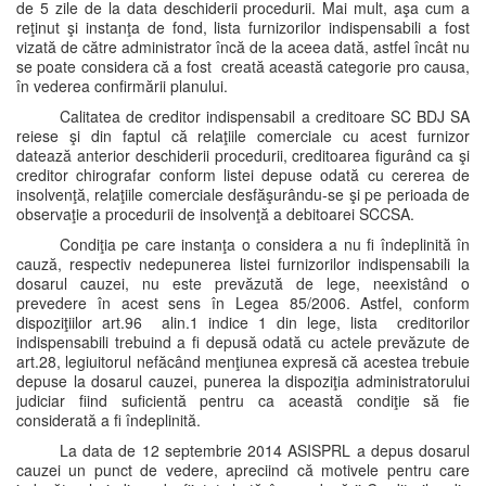
de 5 zile de la data deschiderii procedurii. Mai mult, aşa cum a
reţinut şi instanţa de fond, lista furnizorilor indispensabili a fost
vizată de către administrator încă de la aceea dată, astfel încât nu
se poate considera că a fost creată această categorie pro causa,
în vederea confirmării planului.
Calitatea de creditor indispensabil a creditoare SC BDJ SA
reiese şi din faptul că relaţiile comerciale cu acest furnizor
datează anterior deschiderii procedurii, creditoarea figurând ca şi
creditor chirografar conform listei depuse odată cu cererea de
insolvenţă, relaţiile comerciale desfăşurându-se şi pe perioada de
observaţie a procedurii de insolvenţă a debitoarei SCCSA.
Condiţia pe care instanţa o considera a nu fi îndeplinită în
cauză, respectiv nedepunerea listei furnizorilor indispensabili la
dosarul cauzei, nu este prevăzută de lege, neexistând o
prevedere în acest sens în Legea 85/2006. Astfel, conform
dispoziţiilor art.96 alin.1 indice 1 din lege, lista creditorilor
indispensabili trebuind a fi depusă odată cu actele prevăzute de
art.28, legiuitorul nefăcând menţiunea expresă că acestea trebuie
depuse la dosarul cauzei, punerea la dispoziţia administratorului
judiciar fiind suficientă pentru ca această condiţie să fie
considerată a fi îndeplinită.
La data de 12 septembrie 2014 ASISPRL a depus dosarul
cauzei un punct de vedere, apreciind că motivele pentru care