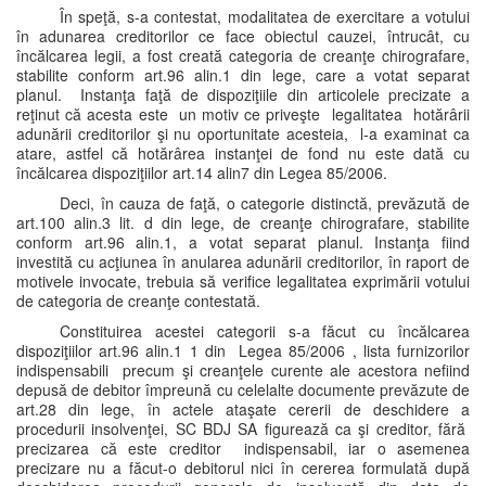
În speţă, s-a contestat, modalitatea de exercitare a votului
în adunarea creditorilor ce face obiectul cauzei, întrucât, cu
încălcarea legii, a fost creată categoria de creanţe chirografare,
stabilite conform art.96 alin.1 din lege, care a votat separat
planul. Instanţa faţă de dispoziţiile din articolele precizate a
reţinut că acesta este un motiv ce priveşte legalitatea hotărârii
adunării creditorilor şi nu oportunitate acesteia, l-a examinat ca
atare, astfel că hotărârea instanţei de fond nu este dată cu
încălcarea dispoziţiilor art.14 alin7 din Legea 85/2006.
Deci, în cauza de faţă, o categorie distinctă, prevăzută de
art.100 alin.3 lit. d din lege, de creanţe chirografare, stabilite
conform art.96 alin.1, a votat separat planul. Instanţa fiind
investită cu acţiunea în anularea adunării creditorilor, în raport de
motivele invocate, trebuia să verifice legalitatea exprimării votului
de categoria de creanţe contestată.
Constituirea acestei categorii s-a făcut cu încălcarea
dispoziţiilor art.96 alin.1 1 din Legea 85/2006 , lista furnizorilor
indispensabili precum şi creanţele curente ale acestora nefiind
depusă de debitor împreună cu celelalte documente prevăzute de
art.28 din lege, în actele ataşate cererii de deschidere a
procedurii insolvenţei, SC BDJ SA figurează ca şi creditor, fără
precizarea că este creditor indispensabil, iar o asemenea
precizare nu a făcut-o debitorul nici în cererea formulată după