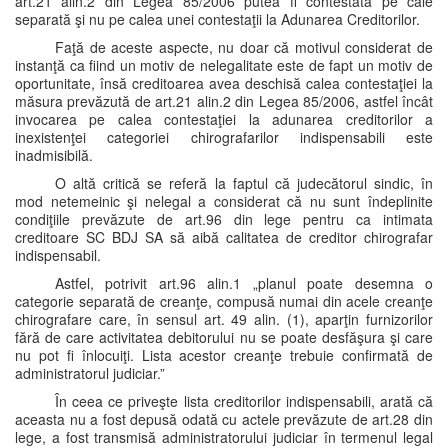
art.21 alin.2 din Legea 85/2006 putea fi contestată pe cale
separată şi nu pe calea unei contestaţii la Adunarea Creditorilor.
Faţă de aceste aspecte, nu doar că motivul considerat de
instanţă ca fiind un motiv de nelegalitate este de fapt un motiv de
oportunitate, însă creditoarea avea deschisă calea contestaţiei la
măsura prevăzută de art.21 alin.2 din Legea 85/2006, astfel încât
invocarea pe calea contestaţiei la adunarea creditorilor a
inexistenţei categoriei chirografarilor indispensabili este
inadmisibilă.
O altă critică se referă la faptul că judecătorul sindic, în
mod netemeinic şi nelegal a considerat că nu sunt îndeplinite
condiţiile prevăzute de art.96 din lege pentru ca intimata
creditoare SC BDJ SA să aibă calitatea de creditor chirografar
indispensabil.
Astfel, potrivit art.96 alin.1 „planul poate desemna o
categorie separată de creanţe, compusă numai din acele creanţe
chirografare care, în sensul art. 49 alin. (1), aparţin furnizorilor
fără de care activitatea debitorului nu se poate desfăşura şi care
nu pot fi înlocuiţi. Lista acestor creanţe trebuie confirmată de
administratorul judiciar.”
În ceea ce priveşte lista creditorilor indispensabili, arată că
aceasta nu a fost depusă odată cu actele prevăzute de art.28 din
lege, a fost transmisă administratorului judiciar în termenul legal