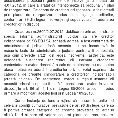
deschiderea procedurii generale de insolvenţă din data de
4.07.2012, în care a arătat că intenţionează să propună un plan
de reorganizare. Categoria de creditori indispensabili a fost creată
prin planul de reorganizare, adus la cunoştinţa creditorilor,
conform art.99 din legea insolvenţei, şi supus votului în adunarea
creditorilor în discuţie.
Cu adresa nr.2600/2.07.2012, debitoarea prin administrator
special informa administratorul judiciar că are creditor
indispensabil pe SC BDJ SA, această adresă a fost confirmată de
administratorul judiciar, însă aceasta nu se încadrează în
măsurile luate de administratorul judiciar pentru a fi contestată,
aşa cum prevede art.21 din legea insolvenţei, astfel că, este
nefondată susţinerea recurentei că intimata creditoare
contestatoare având deschisă o cale de contestare nu mai putea
ataca hotărârea adunării creditorilor privind votul exprimat de
categoria de creanţe chirografare a creditorilor indispensabili
(creată nelegal). De asemenea, corect a reţinut instanţa că
această adresă nu poate fi luată în considerare având în vedre
dispoziţiile art. 96 alin.1 1 din Legea 85/2006, articol introdus
urmare a modificării acestei legi prin Legea 169/2010.
Corect instanţa de fond a reţinut că nu sunt întrunite nici
celelalte condiţii cumulative, prevăzute de art.96 din lege, care să
fi permis crearea categoriei de creanţe prevăzută de art.100
alin.3 lit. d şi care să voteze separat planul de reorganizare.