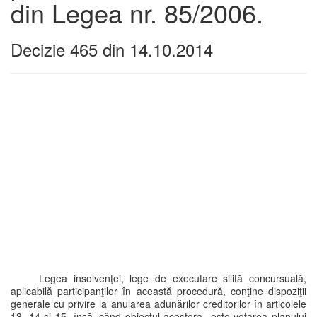
din Legea nr. 85/2006.
Decizie 465 din 14.10.2014
Legea insolvenţei, lege de executare silită concursuală,
aplicabilă participanţilor în această procedură, conţine dispoziţii
generale cu privire la anularea adunărilor creditorilor în articolele
13, 14 şi 15, însă, când obiectul acestora este votarea planului