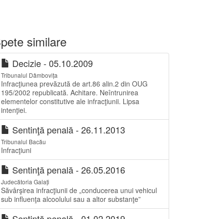
pete similare
Decizie - 05.10.2009
Tribunalul Dâmbovița
Infracţiunea prevăzută de art.86 alin.2 din OUG
195/2002 republicată. Achitare. Neîntrunirea
elementelor constitutive ale infracţiunii. Lipsa
intenţiei.
Sentinţă penală - 26.11.2013
Tribunalul Bacău
Infracţiuni
Sentinţă penală - 26.05.2016
Judecătoria Galați
Săvârşirea infracţiunii de „conducerea unui vehicul
sub influenţa alcoolului sau a altor substanţe”
Sentinţă penală - 01.02.2019