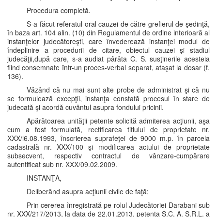
Procedura completă.
S-a făcut referatul oral cauzei de către grefierul de şedinţă,
în baza art. 104 alin. (10) din Regulamentul de ordine interioară al
instanţelor judecătoreşti, care învederează instanţei modul de
îndeplinire a procedurii de citare, obiectul cauzei şi stadiul
judecăţii,după care, s-a audiat pârâta C. S. susţinerile acesteia
fiind consemnate într-un proces-verbal separat, ataşat la dosar (f.
136).
Văzând că nu mai sunt alte probe de administrat şi că nu
se formulează excepţii, instanţa constată procesul în stare de
judecată şi acordă cuvântul asupra fondului pricinii.
Apărătoarea unităţii petente solicită admiterea acţiunii, aşa
cum a fost formulată, rectificarea titlului de proprietate nr.
XXX/l6.08.1993, înscrierea suprafeţei de 9000 m.p. în parcela
cadastrală nr. XXX/100 şi modificarea actului de proprietate
subsecvent, respectiv contractul de vânzare-cumpărare
autentificat sub nr. XXX/09.02.2009.
INSTANŢA,
Deliberând asupra acţiunii civile de faţă;
Prin cererea înregistrată pe rolul Judecătoriei Darabani sub
nr. XXX/217/2013, la data de 22.01.2013, petenta S.C. A. S.R.L. a