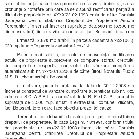
solicitat instanţei ca pe baza probelor ce se vor administra, să se
pronunţe o hotărâre prin care să se dispună rectificarea parţială a
titlului de proprietate nr. XXXX/23.02.1993 emis de către Comisia
Judeţeană pentru stabilirea Dreptului de Proprietate Asupra
Terenurilor , în sensul înscrierii suprafeţei de3.500 mp (3.500 mp
din măsurători) din extravilanul comunei , jud. Botoşani, după cum
urmează: 2.870 mp arabil, în parcela cadastrală xxx/100 şi
630 mp faneţe în parcela cadastrală xxx/14.
Petenta mai solicită, pe cale de consecinţă modificarea
actului de proprietate subsecvent, ce compune istoricul dreptului
de proprietate respectiv, contractul de vânzare cumpărare
autentificat sub nr. xxx/30.12.2008 de către Biroul Notarului Public
M S. D., circumscripţia Botoşani
în motivare, petenta arată că la data de 30.12.2008 s-a
încheiat contractul de vânzare-cumpărare autentificat sub nr. xxx,
prin care S.C. A S.R.L. a cumpărat de la B. P. şi C. S. terenul în
suprafaţă de 3.500 m.p. situat în extravilanul comunei Viişoara,
jud. Botoşani, teren care face obiectul prezentei cauze.
Terenul a fost dobândit de către pârâţi prin reconstituirea
dreptului de proprietate, în baza Legii nr. 18/1991, conform titlului
de proprietate nr. xxx/23.02.1993,eliberat de către Comisia
Judeţeană pentru Stabilirea Dreptului de Proprietate Asupra
Terenurilor .