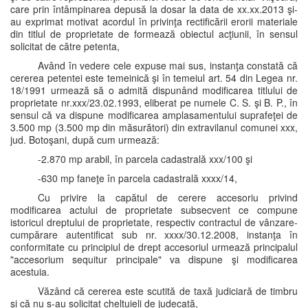
care prin întâmpinarea depusă la dosar la data de xx.xx.2013 şi-
au exprimat motivat acordul în privinţa rectificării erorii materiale
din titlul de proprietate de formează obiectul acţiunii, în sensul
solicitat de către petenta,
Având în vedere cele expuse mai sus, instanţa constată că
cererea petentei este temeinică şi în temeiul art. 54 din Legea nr.
18/1991 urmează să o admită dispunând modificarea titlului de
proprietate nr.xxx/23.02.1993, eliberat pe numele C. S. şi B. P., în
sensul că va dispune modificarea amplasamentului suprafeţei de
3.500 mp (3.500 mp din măsurători) din extravilanul comunei xxx,
jud. Botoşani, după cum urmează:
-2.870 mp arabil, în parcela cadastrală xxx/100 şi
-630 mp faneţe în parcela cadastrală xxxx/14,
Cu privire la capătul de cerere accesoriu privind
modificarea actului de proprietate subsecvent ce compune
istoricul dreptului de proprietate, respectiv contractul de vânzare-
cumpărare autentificat sub nr. xxxx/30.12.2008, instanţa în
conformitate cu principiul de drept accesoriul urmează principalul
"accesorium sequitur principale" va dispune şi modificarea
acestuia.
Văzând că cererea este scutită de taxă judiciară de timbru
şi că nu s-au solicitat cheltuieli de judecată,