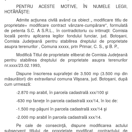
PENTRU ACESTE MOTIVE, ÎN NUMELE LEGII,
HOTĂRĂŞTE:
Admite acţiunea civilă având ca obiect „ modificare titlu de
proprietate+ modificare contract vânzare-cumpărare", formulată
de petenta S.C. A S.R.L., în contradictoriu cu intimaţii: Comisia
locală pentru aplicarea legilor fondului funciar, jud. Botoşani,
Comisia Judeţeană pentru stabilirea dreptului de proprietate
asupra terenurilor , Comuna xxxxx, prin Primar, C. S., şi B. P.,
Modifică Titlul de proprietate eliberat de Comisia Judeţeană
pentru stabilirea dreptului de proprietate asupra terenurilor
nr.xxxx/23.02.1993,
Dispune înscrierea suprafeţei de 3.500 mp (3.500 mp din
măsurători) din extravilanul comuna Viişoara, jud. Botoşani, după
cum urmează:
-2.870 mp arabil, în parcela cadastrală xxx/100 şi
-630 mp faneţe în parcela cadastrală xxx/14, în loc de:
-1.500 mp păşuni în parcela cadastrală xxx/14 şi
-2.000 mp arabil în parcela cadastrală xxx/14.
Pe cale de consecinţă, dispune modificarea actului
subsecvent titlului de proprietate modificat, contractului de