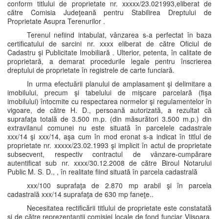
conform titlului de proprietate nr. xxxxx/23.021993,eliberat de
către Comisia Judeţeană pentru Stabilirea Dreptului de
Proprietate Asupra Terenurilor .
Terenul nefiind intabulat, vânzarea s-a perfectat în baza
certificatului de sarcini nr. xxxx eliberat de către Oficiul de
Cadastru şi Publicitate Imobiliară . Ulterior, petenta, în calitate de
proprietară, a demarat procedurile legale pentru înscrierea
dreptului de proprietate în registrele de carte funciară.
In urma efectuării planului de amplasament şi delimitare a
imobilului, precum şi tabelului de mişcare parcelară (fişa
imobilului) întocmite cu respectarea normelor şi regulamentelor în
vigoare, de către H. D., persoană autorizată, a rezultat că
suprafaţa totală de 3.500 m.p. (din măsurători 3.500 m.p.) din
extravilanul comunei nu este situată în parcelele cadastrale
xxx/14 şi xxx/14, aşa cum în mod eronat s-a indicat în titlul de
proprietate nr. xxxxx/23.02.1993 şi implicit în actul de proprietate
subsecvent, respectiv contractul de vânzare-cumpărare
autentificat sub nr. xxxx/30.12.2008 de către Biroul Notarului
Public M. S. D., , în realitate fiind situată în parcela cadastrală
xxx/100 suprafaţa de 2.870 mp arabil şi în parcela
cadastrală xxx/14 suprafaţa de 630 mp faneţe..
Necesitatea rectificării titlului de proprietate este constatată
şi de către reprezentanţii comisiei locale de fond funciar Viişoara,