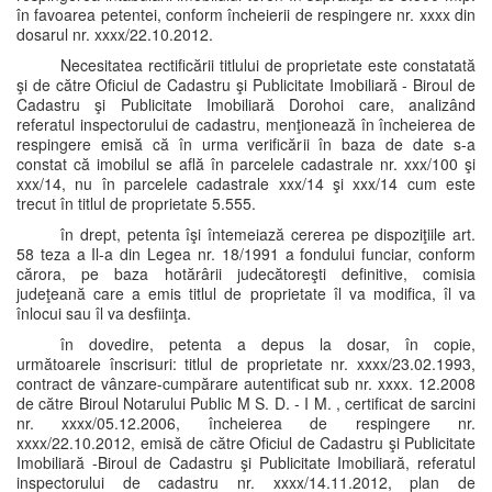
în favoarea petentei, conform încheierii de respingere nr. xxxx din
dosarul nr. xxxx/22.10.2012.
Necesitatea rectificării titlului de proprietate este constatată
şi de către Oficiul de Cadastru şi Publicitate Imobiliară - Biroul de
Cadastru şi Publicitate Imobiliară Dorohoi care, analizând
referatul inspectorului de cadastru, menţionează în încheierea de
respingere emisă că în urma verificării în baza de date s-a
constat că imobilul se află în parcelele cadastrale nr. xxx/100 şi
xxx/14, nu în parcelele cadastrale xxx/14 şi xxx/14 cum este
trecut în titlul de proprietate 5.555.
în drept, petenta îşi întemeiază cererea pe dispoziţiile art.
58 teza a Il-a din Legea nr. 18/1991 a fondului funciar, conform
cărora, pe baza hotărârii judecătoreşti definitive, comisia
judeţeană care a emis titlul de proprietate îl va modifica, îl va
înlocui sau îl va desfiinţa.
în dovedire, petenta a depus la dosar, în copie,
următoarele înscrisuri: titlul de proprietate nr. xxxx/23.02.1993,
contract de vânzare-cumpărare autentificat sub nr. xxxx. 12.2008
de către Biroul Notarului Public M S. D. - I M. , certificat de sarcini
nr. xxxx/05.12.2006, încheierea de respingere nr.
xxxx/22.10.2012, emisă de către Oficiul de Cadastru şi Publicitate
Imobiliară -Biroul de Cadastru şi Publicitate Imobiliară, referatul
inspectorului de cadastru nr. xxxx/14.11.2012, plan de