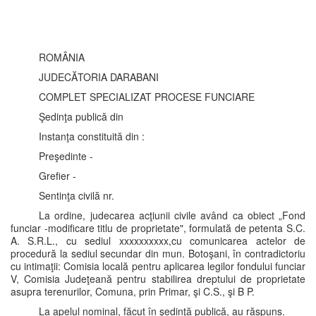
ROMÂNIA
JUDECĂTORIA DARABANI
COMPLET SPECIALIZAT PROCESE FUNCIARE
Şedinţa publică din
Instanţa constituită din :
Preşedinte -
Grefier -
Sentinţa civilă nr.
La ordine, judecarea acţiunii civile având ca obiect „Fond
funciar -modificare titlu de proprietate", formulată de petenta S.C.
A. S.R.L., cu sediul xxxxxxxxxx,cu comunicarea actelor de
procedură la sediul secundar din mun. Botoşani, în contradictoriu
cu intimaţii: Comisia locală pentru aplicarea legilor fondului funciar
V, Comisia Judeţeană pentru stabilirea dreptului de proprietate
asupra terenurilor, Comuna, prin Primar, şi C.S., şi B P.
La apelul nominal, făcut în şedinţă publică, au răspuns.