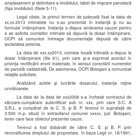
amplasament şi delimitare a imobilului, tabel de mişcare parcelară
(fişa imobilului) (filele 5-11).
Legal citate, la primul termen de judecată fixat la data de
xx.xx.2013 intimatele nu s-au prezentat în instanţă şi nu au
formulat întâmpinare. Instanţa a dispus amânarea cauzei pentru
a se solicita comisiilor intimate să depună la dosar întâmpinare,
OCPI să comunice întreaga documentaţie depusă de către
societatea petenta.
La data de xxx.xx2013, comisia locală intimată a depus la
dosar întâmpinare (fila 61), prin care şi-a exprimat acordul în
privinţa rectificării erorii materiale, în sensul corectării numerelor
de parcelă cadastrală, De asemenea, OCPI Botoşani a comunicat
relaţiile solicitate.
Analizând actele şi lucrările dosarului, instanţa reţine
următoarele:
La data de la data de xxx2008 s-a încheiat contractul de
vânzare-cumpărare autentificat sub nr. xxx, prin care S.C. A
S.R.L. a cumpărat de la C. S. şi B. P. terenul în suprafaţă de
3.500 m.p. situat în extravilanul comunei xxxxx, jud. Botoşani,
teren care face obiectul prezentei cauze.
Terenul a fost dobândit de către C. S. şi B. P. prin
reconstituirea dreptului de proprietate, în baza Legii nr. 18/1991,