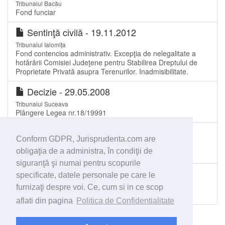
Tribunalul Bacău
Fond funciar
Sentinţă civilă - 19.11.2012
Tribunalul Ialomița
Fond contencios administrativ. Excepţia de nelegalitate a
hotărârii Comisiei Judeţene pentru Stabilirea Dreptului de
Proprietate Privată asupra Terenurilor. Inadmisibilitate.
Decizie - 29.05.2008
Tribunalul Suceava
Plângere Legea nr.18/19991
Decizie - 14.12.2010
Conform GDPR, Jurisprudenta.com are
Tribunalul Suceava
obligaţia de a administra, în condiţii de
Fond Funciar - plângere Legea 18/1991
siguranţă şi numai pentru scopurile
Sentinţă civilă - 14.11.2008
specificate, datele personale pe care le
Judecătoria Bacău
furnizaţi despre voi. Ce, cum si in ce scop
Fond funciar
aflati din pagina
Politica de Confidentialitate