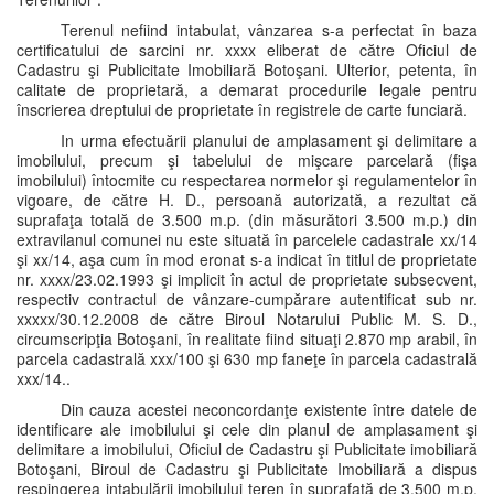
Terenul nefiind intabulat, vânzarea s-a perfectat în baza
certificatului de sarcini nr. xxxx eliberat de către Oficiul de
Cadastru şi Publicitate Imobiliară Botoşani. Ulterior, petenta, în
calitate de proprietară, a demarat procedurile legale pentru
înscrierea dreptului de proprietate în registrele de carte funciară.
In urma efectuării planului de amplasament şi delimitare a
imobilului, precum şi tabelului de mişcare parcelară (fişa
imobilului) întocmite cu respectarea normelor şi regulamentelor în
vigoare, de către H. D., persoană autorizată, a rezultat că
suprafaţa totală de 3.500 m.p. (din măsurători 3.500 m.p.) din
extravilanul comunei nu este situată în parcelele cadastrale xx/14
şi xx/14, aşa cum în mod eronat s-a indicat în titlul de proprietate
nr. xxxx/23.02.1993 şi implicit în actul de proprietate subsecvent,
respectiv contractul de vânzare-cumpărare autentificat sub nr.
xxxxx/30.12.2008 de către Biroul Notarului Public M. S. D.,
circumscripţia Botoşani, în realitate fiind situaţi 2.870 mp arabil, în
parcela cadastrală xxx/100 şi 630 mp faneţe în parcela cadastrală
xxx/14..
Din cauza acestei neconcordanţe existente între datele de
identificare ale imobilului şi cele din planul de amplasament şi
delimitare a imobilului, Oficiul de Cadastru şi Publicitate imobiliară
Botoşani, Biroul de Cadastru şi Publicitate Imobiliară a dispus
respingerea intabulării imobilului teren în suprafaţă de 3.500 m.p.