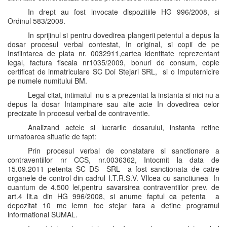
In drept au fost invocate dispozitiile HG 996/2008, si
Ordinul 583/2008.
In sprijinul si pentru dovedirea plangerii petentul a depus la
dosar procesul verbal contestat, In original, si copii de pe
Instiintarea de plata nr. 0032911,cartea identitate reprezentant
legal, factura fiscala nr1035/2009, bonuri de consum, copie
certificat de inmatriculare SC Doi Stejari SRL, si o Imputernicire
pe numele numitului BM.
Legal citat, intimatul nu s-a prezentat la instanta si nici nu a
depus la dosar Intampinare sau alte acte In dovedirea celor
precizate In procesul verbal de contraventie.
Analizand actele si lucrarile dosarului, instanta retine
urmatoarea situatie de fapt:
Prin procesul verbal de constatare si sanctionare a
contraventiilor nr CCS, nr.0036362, Intocmit la data de
15.09.2011 petenta SC DS SRL a fost sanctionata de catre
organele de control din cadrul I.T.R.S.V. VIlcea cu sanctiunea In
cuantum de 4.500 lei,pentru savarsirea contraventiilor prev. de
art.4 lit.a din HG 996/2008, si anume faptul ca petenta a
depozitat 10 mc lemn foc stejar fara a detine programul
informational SUMAL.