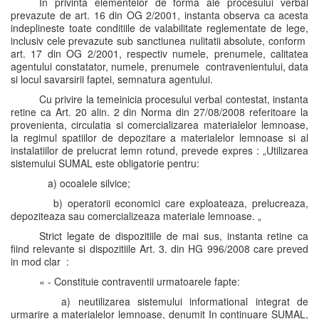
In privinta elementelor de forma ale procesului verbal
prevazute de art. 16 din OG 2/2001, instanta observa ca acesta
indeplineste toate conditiile de valabilitate reglementate de lege,
inclusiv cele prevazute sub sanctiunea nulitatii absolute, conform
art. 17 din OG 2/2001, respectiv numele, prenumele, calitatea
agentului constatator, numele, prenumele contravenientului, data
si locul savarsirii faptei, semnatura agentului.
Cu privire la temeinicia procesului verbal contestat, instanta
retine ca Art. 20 alin. 2 din Norma din 27/08/2008 referitoare la
provenienta, circulatia si comercializarea materialelor lemnoase,
la regimul spatiilor de depozitare a materialelor lemnoase si al
instalatiilor de prelucrat lemn rotund, prevede expres : „Utilizarea
sistemului SUMAL este obligatorie pentru:
a) ocoalele silvice;
b) operatorii economici care exploateaza, prelucreaza,
depoziteaza sau comercializeaza materiale lemnoase. „
Strict legate de dispozitiile de mai sus, instanta retine ca
fiind relevante si dispozitiile Art. 3. din HG 996/2008 care preved
in mod clar :
« - Constituie contraventii urmatoarele fapte:
a) neutilizarea sistemului informational integrat de
urmarire a materialelor lemnoase, denumit In continuare SUMAL,