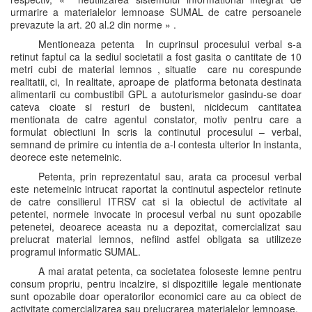
urmarire a materialelor lemnoase SUMAL de catre persoanele
prevazute la art. 20 al.2 din norme » .
Mentioneaza petenta In cuprinsul procesului verbal s-a
retinut faptul ca la sediul societatii a fost gasita o cantitate de 10
metri cubi de material lemnos , situatie care nu corespunde
realitatii, ci, In realitate, aproape de platforma betonata destinata
alimentarii cu combustibil GPL a autoturismelor gasindu-se doar
cateva cioate si resturi de busteni, nicidecum cantitatea
mentionata de catre agentul constator, motiv pentru care a
formulat obiectiuni In scris la continutul procesului – verbal,
semnand de primire cu intentia de a-l contesta ulterior In instanta,
deorece este netemeinic.
Petenta, prin reprezentatul sau, arata ca procesul verbal
este netemeinic intrucat raportat la continutul aspectelor retinute
de catre consilierul ITRSV cat si la obiectul de activitate al
petentei, normele invocate in procesul verbal nu sunt opozabile
petenetei, deoarece aceasta nu a depozitat, comercializat sau
prelucrat material lemnos, nefiind astfel obligata sa utilizeze
programul informatic SUMAL.
A mai aratat petenta, ca societatea foloseste lemne pentru
consum propriu, pentru incalzire, si dispozitiile legale mentionate
sunt opozabile doar operatorilor economici care au ca obiect de
activitate comercializarea sau prelucrarea materialelor lemnoase.