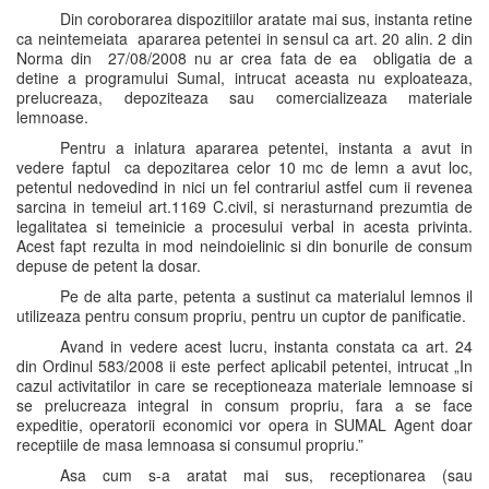
Din coroborarea dispozitiilor aratate mai sus, instanta retine
ca neintemeiata apararea petentei in sensul ca art. 20 alin. 2 din
Norma din 27/08/2008 nu ar crea fata de ea obligatia de a
detine a programului Sumal, intrucat aceasta nu exploateaza,
prelucreaza, depoziteaza sau comercializeaza materiale
lemnoase.
Pentru a inlatura apararea petentei, instanta a avut in
vedere faptul ca depozitarea celor 10 mc de lemn a avut loc,
petentul nedovedind in nici un fel contrariul astfel cum ii revenea
sarcina in temeiul art.1169 C.civil, si nerasturnand prezumtia de
legalitatea si temeinicie a procesului verbal in acesta privinta.
Acest fapt rezulta in mod neindoielinic si din bonurile de consum
depuse de petent la dosar.
Pe de alta parte, petenta a sustinut ca materialul lemnos il
utilizeaza pentru consum propriu, pentru un cuptor de panificatie.
Avand in vedere acest lucru, instanta constata ca art. 24
din Ordinul 583/2008 ii este perfect aplicabil petentei, intrucat „In
cazul activitatilor in care se receptioneaza materiale lemnoase si
se prelucreaza integral in consum propriu, fara a se face
expeditie, operatorii economici vor opera in SUMAL Agent doar
receptiile de masa lemnoasa si consumul propriu.”
Asa cum s-a aratat mai sus, receptionarea (sau