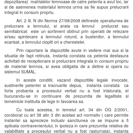
depozitarea) matrialelor lemnoase de catre petenta a avut loc, iar
si de asemenea materialul lemnos urma sa fie supus prelucrarii
integral in consum propriu.
Art. 2 lit. N din Norma 27/08/2008 defineste operatiunea de
prelucrare a lemnului, si arata ca lemnul prelucrat sau
semifabricat este un sortiment obtinut prin operatii de retezare
si/sau spintecare a lemnului rotund, a bustenilor, a lemnului
ecarisat, a lemnului cioplit ori a cherestelei.
Prin raportare la dispozitiile avute in vedere mai sus si la
situatia de fapt retinuta, instanta constata ca petenta desfasura
activitati de receptionare si prelucrare integrala in consum propriu
de material lemnos, si avea obligatia de a detine si opera cu
sistemul SUMAL.
In aceste conditii, vazand dispozitiile legale invocate,
sustinerile petentei si inscrusrile depus, instanta constata ca
forta probanta a procesului verbal nu a fost inlaturata, el
bucurandu-se in continuare de prezumtia de legalitate si
temeinicie instituita de lege in favoarea sa.
Cu toate acestea, in temeiul art. 34 din OG 2/2001,
coroborat cu art 38 alin 3 din acelasi act normativ ( care permite
instantei sa aprecieze inclusiv sanctiunea ce se impune a fi
aplicata contravenientului, in ipoteza in care prezumtia relativa de
valabilitate a procesului verbal nu a fost rasturnata), instanta