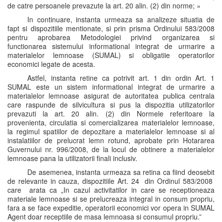
de catre persoanele prevazute la art. 20 alin. (2) din norme; »
In continuare, instanta urmeaza sa analizeze situatia de
fapt si dispozitiile mentionate, si prin prisma Ordinului 583/2008
pentru aprobarea Metodologiei privind organizarea si
functionarea sistemului informational integrat de urmarire a
materialelor lemnoase (SUMAL) si obligatiie operatorilor
economici legate de acesta.
Astfel, instanta retine ca potrivit art. 1 din ordin Art. 1
SUMAL este un sistem informational integrat de urmarire a
materialelor lemnoase asigurat de autoritatea publica centrala
care raspunde de silvicultura si pus la dispozitia utilizatorilor
prevazuti la art. 20 alin. (2) din Normele referitoare la
provenienta, circulatia si comercializarea materialelor lemnoase,
la regimul spatiilor de depozitare a materialelor lemnoase si al
instalatiilor de prelucrat lemn rotund, aprobate prin Hotararea
Guvernului nr. 996/2008, de la locul de obtinere a materialelor
lemnoase pana la utilizatorii finali inclusiv.
De asemenea, instanta urmeaza sa retina ca fiind deosebit
de relevante in cauza, dispozitiile Art. 24 din Ordinul 583/2008
care arata ca „In cazul activitatilor in care se receptioneaza
materiale lemnoase si se prelucreaza integral in consum propriu,
fara a se face expeditie, operatorii economici vor opera in SUMAL
Agent doar receptiile de masa lemnoasa si consumul propriu.”