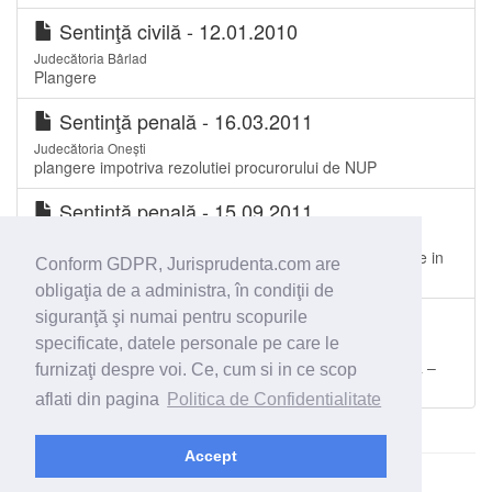
Sentinţă civilă - 12.01.2010
Judecătoria Bârlad
Plangere
Sentinţă penală - 16.03.2011
Judecătoria Onești
plangere impotriva rezolutiei procurorului de NUP
Sentinţă penală - 15.09.2011
Judecătoria Bârlad
plangere inpotriva ordonantei procurorului de netrimitere in
Conform GDPR, Jurisprudenta.com are
judecata
obligaţia de a administra, în condiţii de
Sentinţă civilă - 09.12.2011
siguranţă şi numai pentru scopurile
specificate, datele personale pe care le
Judecătoria Brașov
legalitate proces verbal de contraventie -nulitate relativa –
furnizaţi despre voi. Ce, cum si in ce scop
justificare vatamare
aflati din pagina
Politica de Confidentialitate
Accept
© 2026 - Jurisprudenta.com -
Cautare
-
Termeni si conditii