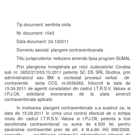
Tip document: sentinta civila
Nr. document: 1543
Data document: 24.102011
Domeniu asociat: plangere contraventioanala
Titlu jurisprudenta: reducere amenda lipsa program SUMAL
Prin plangerea Inregistrata pe rolul Judecatoriei Corabia
sub nr. 2652/213/03.10.2011 petenta SC DS SRL Studina, prin
administratorul sau BM a contestat procesul verbal de
contraventie seria CCS, nr.0036362, Intocmit la data de
15.09.2011 de agentii constatatori din cadrul I.T.R.S.V. Valcea si
I.P.J.Olt, solicitand exonerarea de la plata amenzii
contraventionale aplicate.
In motivarea plangerii contraventionale s-a sustinut ca, la
data de 15.09.2011 In urma unui control efectuat de o echipa
mixta din cadrul I.T.R.S.V. Valcea si I.P.J.Olt, petenta a fost
sanctionata contraventional cu suma de 4.500 lei, pentru
savarsirea contraventiei prev de art. 4 lit.a.din HG 996/2008,
respectiv, « neutilizarea sistemului informational integrat de