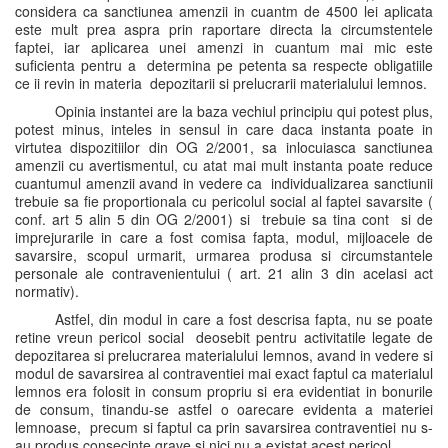
considera ca sanctiunea amenzii in cuantm de 4500 lei aplicata
este mult prea aspra prin raportare directa la circumstentele
faptei, iar aplicarea unei amenzi in cuantum mai mic este
suficienta pentru a determina pe petenta sa respecte obligatiile
ce ii revin in materia depozitarii si prelucrarii materialului lemnos.
Opinia instantei are la baza vechiul principiu qui potest plus,
potest minus, inteles in sensul in care daca instanta poate in
virtutea dispozitiilor din OG 2/2001, sa inlocuiasca sanctiunea
amenzii cu avertismentul, cu atat mai mult instanta poate reduce
cuantumul amenzii avand in vedere ca individualizarea sanctiunii
trebuie sa fie proportionala cu pericolul social al faptei savarsite (
conf. art 5 alin 5 din OG 2/2001) si trebuie sa tina cont si de
imprejurarile in care a fost comisa fapta, modul, mijloacele de
savarsire, scopul urmarit, urmarea produsa si circumstantele
personale ale contravenientului ( art. 21 alin 3 din acelasi act
normativ).
Astfel, din modul in care a fost descrisa fapta, nu se poate
retine vreun pericol social deosebit pentru activitatile legate de
depozitarea si prelucrarea materialului lemnos, avand in vedere si
modul de savarsirea al contraventiei mai exact faptul ca materialul
lemnos era folosit in consum propriu si era evidentiat in bonurile
de consum, tinandu-se astfel o oarecare evidenta a materiei
lemnoase, precum si faptul ca prin savarsirea contraventiei nu s-
au produs consecinte grave si nici nu a existat acest pericol.