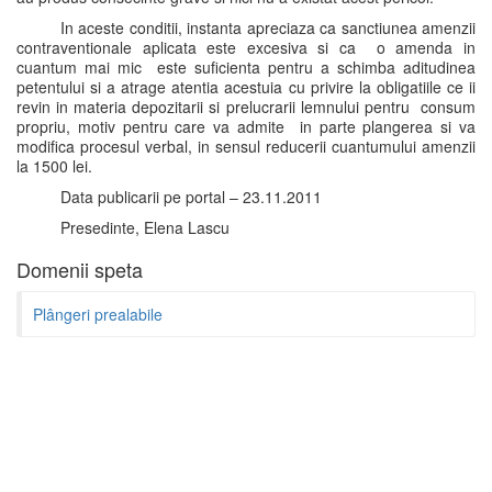
In aceste conditii, instanta apreciaza ca sanctiunea amenzii
contraventionale aplicata este excesiva si ca o amenda in
cuantum mai mic este suficienta pentru a schimba aditudinea
petentului si a atrage atentia acestuia cu privire la obligatiile ce ii
revin in materia depozitarii si prelucrarii lemnului pentru consum
propriu, motiv pentru care va admite in parte plangerea si va
modifica procesul verbal, in sensul reducerii cuantumului amenzii
la 1500 lei.
Data publicarii pe portal – 23.11.2011
Presedinte, Elena Lascu
Domenii speta
Plângeri prealabile