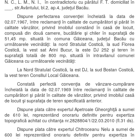
N. C., L. M., N. I., în contradictoriu cu pârâtul F. T. domiciliat în
___, str.Avântului, bl.2, ap.4, judeţul Bacău.
Dispune perfectarea convenţiei încheiată la data de
02.07.1967, între reclamanţi în calitate de cumpărători şi pârât în
calitate vânzător, privind imobilul constând în casă de locuit,
compusă din două camere, bucătărie şi chiler în suprafaţă de
51,45 mp. situată în comuna Găiceana, judeţul Bacău cu
următoarele vecinătăţi: la nord Stratulat Costică, la sud Florea
Costică, la vest sat Arini Bucur, la este DJ 252 şi teren în
suprafaţă totală de 800 mp. situată în intravilanul comunei
Găiceana cu următoarele vecinătăţi:
La Nord Stratulat Costică, la est DJ, la sud Bostan Costică,
la vest teren Consiliul Local Găiceana.
Constată perfectă convenţia de vânzare-cumpărare
încheiată la data de 02.07.1969 între reclamanţi în calitate de
cumpărători şi pârât în calitate de vânzător, privind imobilul casă
de locuit şi suprafaţa de teren specificată anterior.
Dispune plata către expertul Apetroaie Gheorghiţă a sumei
de 610 lei, reprezentând onorariu definitiv pentru expertiza
topografică achitat cu chitanţa nr.2828804/1/22.03.2010 (fl.31 ds).
Dispune plata către expertul Chitroceanu Nelu a sumei de
600 lei reprezentând onorariu definitiv pentru expertiza în