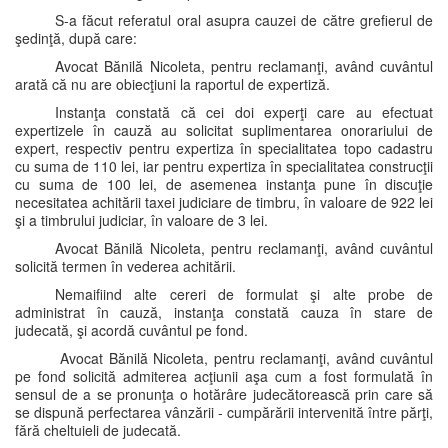
S-a făcut referatul oral asupra cauzei de către grefierul de
şedinţă, după care:
Avocat Bănilă Nicoleta, pentru reclamanţi, având cuvântul
arată că nu are obiecţiuni la raportul de expertiză.
Instanţa constată că cei doi experţi care au efectuat
expertizele în cauză au solicitat suplimentarea onorariului de
expert, respectiv pentru expertiza în specialitatea topo cadastru
cu suma de 110 lei, iar pentru expertiza în specialitatea construcţii
cu suma de 100 lei, de asemenea instanţa pune în discuţie
necesitatea achitării taxei judiciare de timbru, în valoare de 922 lei
şi a timbrului judiciar, în valoare de 3 lei.
Avocat Bănilă Nicoleta, pentru reclamanţi, având cuvântul
solicită termen în vederea achitării.
Nemaifiind alte cereri de formulat şi alte probe de
administrat în cauză, instanţa constată cauza în stare de
judecată, şi acordă cuvântul pe fond.
Avocat Bănilă Nicoleta, pentru reclamanţi, având cuvântul
pe fond solicită admiterea acţiunii aşa cum a fost formulată în
sensul de a se pronunţa o hotărâre judecătorească prin care să
se dispună perfectarea vânzării - cumpărării intervenită între părţi,
fără cheltuieli de judecată.