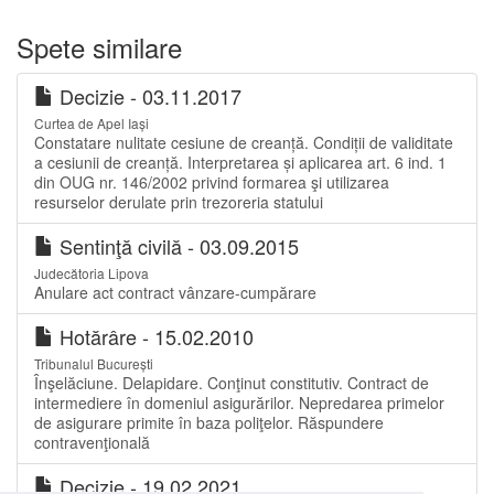
Spete similare
Decizie - 03.11.2017
Curtea de Apel Iași
Constatare nulitate cesiune de creanță. Condiții de validitate
a cesiunii de creanță. Interpretarea și aplicarea art. 6 ind. 1
din OUG nr. 146/2002 privind formarea şi utilizarea
resurselor derulate prin trezoreria statului
Sentinţă civilă - 03.09.2015
Judecătoria Lipova
Anulare act contract vânzare-cumpărare
Hotărâre - 15.02.2010
Tribunalul București
Înşelăciune. Delapidare. Conţinut constitutiv. Contract de
intermediere în domeniul asigurărilor. Nepredarea primelor
de asigurare primite în baza poliţelor. Răspundere
contravenţională
Decizie - 19.02.2021