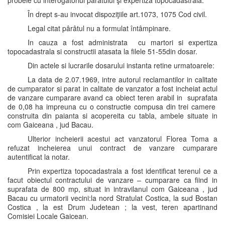
probele cu interogatoriul pârâtului şi expertiză topocadastrală.
În drept s-au invocat dispoziţiile art.1073, 1075 Cod civil.
Legal citat pârâtul nu a formulat întâmpinare.
In cauza a fost administrata cu martori si expertiza
topocadastrala si constructii atasata la filele 51-55din dosar.
Din actele si lucrarile dosarului instanta retine urmatoarele:
La data de 2.07.1969, intre autorul reclamantilor in calitate
de cumparator si parat in calitate de vanzator a fost incheiat actul
de vanzare cumparare avand ca obiect teren arabil in suprafata
de 0,08 ha impreuna cu o constructie compusa din trei camere
construita din paianta si acopereita cu tabla, ambele situate in
com Gaiceana , jud Bacau.
Ulterior incheierii acestui act vanzatorul Florea Toma a
refuzat incheierea unui contract de vanzare cumparare
autentificat la notar.
Prin expertiza topocadastrala a fost identificat terenul ce a
facut obiectul contractului de vanzare – cumparare ca fiind in
suprafata de 800 mp, situat in intravilanul com Gaiceana , jud
Bacau cu urmatorii vecini:la nord Stratulat Costica, la sud Bostan
Costica , la est Drum Judetean ; la vest, teren apartinand
Comisiei Locale Gaicean.