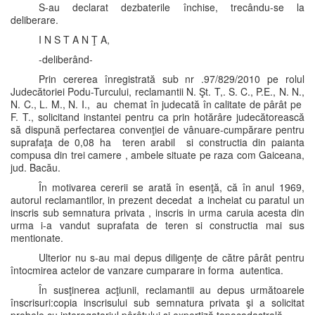
S-au declarat dezbaterile închise, trecându-se la
deliberare.
I N S T A N Ţ A,
-deliberând-
Prin cererea înregistrată sub nr .97/829/2010 pe rolul
Judecătoriei Podu-Turcului, reclamantii N. Şt. T,. S. C., P.E., N. N.,
N. C., L. M., N. I., au chemat în judecată în calitate de pârât pe
F. T., solicitand instantei pentru ca prin hotărâre judecătorească
să dispună perfectarea convenţiei de vânuare-cumpărare pentru
suprafaţa de 0,08 ha teren arabil si constructia din paianta
compusa din trei camere , ambele situate pe raza com Gaiceana,
jud. Bacău.
În motivarea cererii se arată în esenţă, că în anul 1969,
autorul reclamantilor, in prezent decedat a incheiat cu paratul un
inscris sub semnatura privata , inscris in urma caruia acesta din
urma i-a vandut suprafata de teren si constructia mai sus
mentionate.
Ulterior nu s-au mai depus diligenţe de către pârât pentru
întocmirea actelor de vanzare cumparare in forma autentica.
În susţinerea acţiunii, reclamantii au depus următoarele
înscrisuri:copia inscrisului sub semnatura privata şi a solicitat