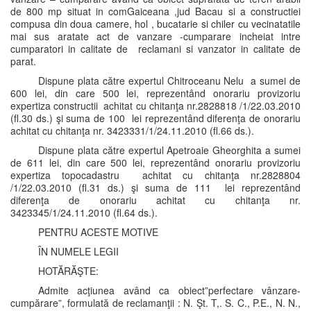
de 800 mp situat in comGaiceana ,jud Bacau si a constructiei
compusa din doua camere, hol , bucatarie si chiler cu vecinatatile
mai sus aratate act de vanzare -cumparare incheiat intre
cumparatori in calitate de reclamani si vanzator in calitate de
parat.
Dispune plata către expertul Chitroceanu Nelu a sumei de
600 lei, din care 500 lei, reprezentând onorariu provizoriu
expertiza constructii achitat cu chitanţa nr.2828818 /1/22.03.2010
(fl.30 ds.) şi suma de 100 lei reprezentând diferenţa de onorariu
achitat cu chitanţa nr. 3423331/1/24.11.2010 (fl.66 ds.).
Dispune plata către expertul Apetroaie Gheorghita a sumei
de 611 lei, din care 500 lei, reprezentând onorariu provizoriu
expertiza topocadastru achitat cu chitanţa nr.2828804
/1/22.03.2010 (fl.31 ds.) şi suma de 111 lei reprezentând
diferenţa de onorariu achitat cu chitanţa nr.
3423345/1/24.11.2010 (fl.64 ds.).
PENTRU ACESTE MOTIVE
ÎN NUMELE LEGII
HOTĂRĂŞTE:
Admite acţiunea având ca obiect”perfectare vânzare-
cumpărare”, formulată de reclamanţii : N. Şt. T,. S. C., P.E., N. N.,