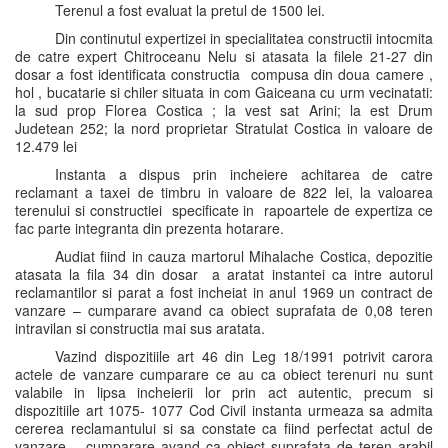
Terenul a fost evaluat la pretul de 1500 lei.
Din continutul expertizei in specialitatea constructii intocmita
de catre expert Chitroceanu Nelu si atasata la filele 21-27 din
dosar a fost identificata constructia compusa din doua camere ,
hol , bucatarie si chiler situata in com Gaiceana cu urm vecinatati:
la sud prop Florea Costica ; la vest sat Arini; la est Drum
Judetean 252; la nord proprietar Stratulat Costica in valoare de
12.479 lei
Instanta a dispus prin incheiere achitarea de catre
reclamant a taxei de timbru in valoare de 822 lei, la valoarea
terenului si constructiei specificate in rapoartele de expertiza ce
fac parte integranta din prezenta hotarare.
Audiat fiind in cauza martorul Mihalache Costica, depozitie
atasata la fila 34 din dosar a aratat instantei ca intre autorul
reclamantilor si parat a fost incheiat in anul 1969 un contract de
vanzare – cumparare avand ca obiect suprafata de 0,08 teren
intravilan si constructia mai sus aratata.
Vazind dispozitiile art 46 din Leg 18/1991 potrivit carora
actele de vanzare cumparare ce au ca obiect terenuri nu sunt
valabile in lipsa incheierii lor prin act autentic, precum si
dispozitiile art 1075- 1077 Cod Civil instanta urmeaza sa admita
cererea reclamantului si sa constate ca fiind perfectat actul de
vanzare – cumparare avand ca obiect suprafata de teren arabil