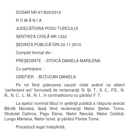
DOSAR NR.97/829/2010
R O M Â N I A
JUDECĂTORIA PODU TURCULUI
SENTINŢA CIVILĂ NR.1222
ŞEDINŢA PUBLICĂ DIN 24.11.2010
Complet format din :
PREŞEDINTE - STOICA DANIELA MARILENA
Cu participare :
GREFIER - BUŢUCAN DANIELA
Pe rol fiind judecarea cauzei civile având ca obiect
”perfectare act” formulată de reclamanţii: N. Şt. T,. S. C., P.E., N.
N., N. C., L. M., N. I., în contradictoriu cu pârâtul F. T.
La apelul nominal făcut în şedinţă publică a răspuns avocat
Bănilă Nicoleta, lipsă fiind reclamanţii Nistor Ştefan Toma,
Stratulat Catinca, Pagu Elena, Nistor Neculai, Nistor Costică,
Lungu Mariana, Nistor Ionel, şi pârâtul Florea Toma.
Procedură legal îndeplinită.