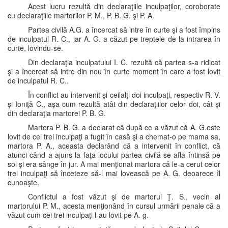
Acest lucru rezultă din declaraţiile inculpaţilor, coroborate
cu declaraţiile martorilor P. M., P. B. G. şi P. A.
Partea civilă A.G. a încercat să intre în curte şi a fost împins
de inculpatul R. C., iar A. G. a căzut pe treptele de la intrarea în
curte, lovindu-se.
Din declaraţia inculpatului I. C. rezultă că partea s-a ridicat
şi a încercat să intre din nou în curte moment în care a fost lovit
de inculpatul R. C..
În conflict au intervenit şi ceilalţi doi inculpaţi, respectiv R. V.
şi Ioniţă C., aşa cum rezultă atât din declaraţiilor celor doi, cât şi
din declaraţia martorei P. B. G.
Martora P. B. G. a declarat că după ce a văzut că A. G.este
lovit de cei trei inculpaţi a fugit în casă şi a chemat-o pe mama sa,
martora P. A., aceasta declarând că a intervenit în conflict, că
atunci când a ajuns la faţa locului partea civilă se afla întinsă pe
sol şi era sânge în jur. A mai menţionat martora că le-a cerut celor
trei inculpaţi să înceteze să-l mai lovească pe A. G. deoarece îl
cunoaşte.
Conflictul a fost văzut şi de martorul Ţ. S., vecin al
martorului P. M., acesta menţionând în cursul urmării penale că a
văzut cum cei trei inculpaţi l-au lovit pe A. g.