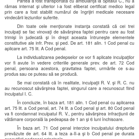
Partea a fost transportată cu ambulanţa la Spitalul C., nu a
rămas internat şi ulterior i-a fost eliberat certificat medico legal
prin care a fost stabilit numărul de îngrijiri medicale necesare
vindecării leziunilor suferite.
Din toate cele menţionate instanţa constată că cei trei
inculpaţi se fac vinovaţi de săvârşirea faptei pentru care au fost
trimişi în judecată şi în drept aceasta întruneşte elementele
constitutive ale infr. Prev. şi ped. De art. 181 alin. 1 Cod penal cu
aplicare art. 75 lit. A Cod penal.
La individualizarea pedepselor ce vor fi aplicate inculpaţilor
vor fi avute în vedere criteriile generale prev. de art. 72 Cod
penal, persoana acestora, gravitatea faptei, urmările ce s-au
produs sau ce puteau să se producă.
Se mai constată că în realitate, inculpaţii R. V. şi R. C. nu
au recunoscut săvârşirea faptei, singurul care a recunoscut fiind
inculpatul I. C.
În concluzie, în baza art. 181 alin. 1 Cod penal cu aplicarea
art. 75 lit. a Cod penal, art. 74 lit. a Cod penal şi art. 80 Cod penal
va fi condamnat inculpatul R. V., pentru săvârşirea infracţiunii de
vătămare corporală la pedeapsa de 1 an şi 6 luni închisoare.
În baza art. 71 Cod penal interzice inculpatului drepturile
prevăzute de art. 64 lit. a teza a-II-a şi b Cod penal pe durata