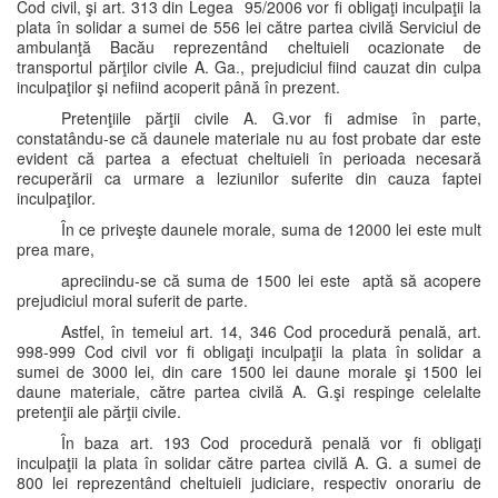
Cod civil, şi art. 313 din Legea 95/2006 vor fi obligaţi inculpaţii la
plata în solidar a sumei de 556 lei către partea civilă Serviciul de
ambulanţă Bacău reprezentând cheltuieli ocazionate de
transportul părţilor civile A. Ga., prejudiciul fiind cauzat din culpa
inculpaţilor şi nefiind acoperit până în prezent.
Pretenţiile părţii civile A. G.vor fi admise în parte,
constatându-se că daunele materiale nu au fost probate dar este
evident că partea a efectuat cheltuieli în perioada necesară
recuperării ca urmare a leziunilor suferite din cauza faptei
inculpaţilor.
În ce priveşte daunele morale, suma de 12000 lei este mult
prea mare,
apreciindu-se că suma de 1500 lei este aptă să acopere
prejudiciul moral suferit de parte.
Astfel, în temeiul art. 14, 346 Cod procedură penală, art.
998-999 Cod civil vor fi obligaţi inculpaţii la plata în solidar a
sumei de 3000 lei, din care 1500 lei daune morale şi 1500 lei
daune materiale, către partea civilă A. G.şi respinge celelalte
pretenţii ale părţii civile.
În baza art. 193 Cod procedură penală vor fi obligaţi
inculpaţii la plata în solidar către partea civilă A. G. a sumei de
800 lei reprezentând cheltuieli judiciare, respectiv onorariu de