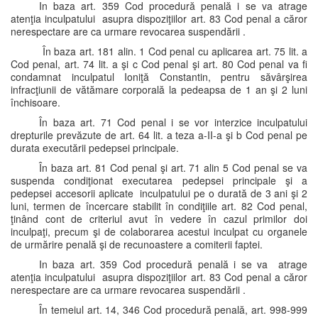
In baza art. 359 Cod procedură penală i se va atrage
atenţia inculpatului asupra dispoziţiilor art. 83 Cod penal a căror
nerespectare are ca urmare revocarea suspendării .
În baza art. 181 alin. 1 Cod penal cu aplicarea art. 75 lit. a
Cod penal, art. 74 lit. a şi c Cod penal şi art. 80 Cod penal va fi
condamnat inculpatul Ioniţă Constantin, pentru săvârşirea
infracţiunii de vătămare corporală la pedeapsa de 1 an şi 2 luni
închisoare.
În baza art. 71 Cod penal i se vor interzice inculpatului
drepturile prevăzute de art. 64 lit. a teza a-II-a şi b Cod penal pe
durata executării pedepsei principale.
În baza art. 81 Cod penal şi art. 71 alin 5 Cod penal se va
suspenda condiţionat executarea pedepsei principale şi a
pedepsei accesorii aplicate inculpatului pe o durată de 3 ani şi 2
luni, termen de încercare stabilit în condiţiile art. 82 Cod penal,
ţinând cont de criteriul avut în vedere în cazul primilor doi
inculpaţi, precum şi de colaborarea acestui inculpat cu organele
de urmărire penală şi de recunoastere a comiterii faptei.
In baza art. 359 Cod procedură penală i se va atrage
atenţia inculpatului asupra dispoziţiilor art. 83 Cod penal a căror
nerespectare are ca urmare revocarea suspendării .
În temeiul art. 14, 346 Cod procedură penală, art. 998-999