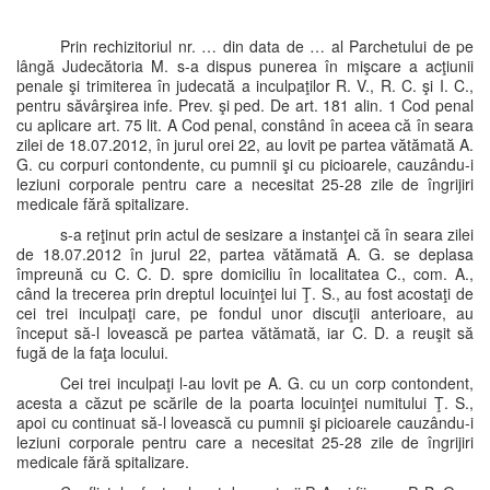
Prin rechizitoriul nr. … din data de … al Parchetului de pe
lângă Judecătoria M. s-a dispus punerea în mişcare a acţiunii
penale şi trimiterea în judecată a inculpaţilor R. V., R. C. şi I. C.,
pentru săvârşirea infe. Prev. şi ped. De art. 181 alin. 1 Cod penal
cu aplicare art. 75 lit. A Cod penal, constând în aceea că în seara
zilei de 18.07.2012, în jurul orei 22, au lovit pe partea vătămată A.
G. cu corpuri contondente, cu pumnii şi cu picioarele, cauzându-i
leziuni corporale pentru care a necesitat 25-28 zile de îngrijiri
medicale fără spitalizare.
s-a reţinut prin actul de sesizare a instanţei că în seara zilei
de 18.07.2012 în jurul 22, partea vătămată A. G. se deplasa
împreună cu C. C. D. spre domiciliu în localitatea C., com. A.,
când la trecerea prin dreptul locuinţei lui Ţ. S., au fost acostaţi de
cei trei inculpaţi care, pe fondul unor discuţii anterioare, au
început să-l lovească pe partea vătămată, iar C. D. a reuşit să
fugă de la faţa locului.
Cei trei inculpaţi l-au lovit pe A. G. cu un corp contondent,
acesta a căzut pe scările de la poarta locuinţei numitului Ţ. S.,
apoi cu continuat să-l lovească cu pumnii şi picioarele cauzându-i
leziuni corporale pentru care a necesitat 25-28 zile de îngrijiri
medicale fără spitalizare.