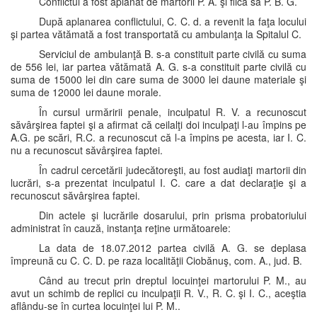
Conflictul a fost aplanat de martorii P. A. şi fiica sa P. B. G.
După aplanarea conflictului, C. C. d. a revenit la faţa locului
şi partea vătămată a fost transportată cu ambulanţa la Spitalul C.
Serviciul de ambulanţă B. s-a constituit parte civilă cu suma
de 556 lei, iar partea vătămată A. G. s-a constituit parte civilă cu
suma de 15000 lei din care suma de 3000 lei daune materiale şi
suma de 12000 lei daune morale.
În cursul urmăririi penale, inculpatul R. V. a recunoscut
săvârşirea faptei şi a afirmat că ceilalţi doi inculpaţi l-au împins pe
A.G. pe scări, R.C. a recunoscut că l-a împins pe acesta, iar I. C.
nu a recunoscut săvârşirea faptei.
În cadrul cercetării judecătoreşti, au fost audiaţi martorii din
lucrări, s-a prezentat inculpatul I. C. care a dat declaraţie şi a
recunoscut săvârşirea faptei.
Din actele şi lucrările dosarului, prin prisma probatoriului
administrat în cauză, instanţa reţine următoarele:
La data de 18.07.2012 partea civilă A. G. se deplasa
împreună cu C. C. D. pe raza localităţii Ciobănuş, com. A., jud. B.
Când au trecut prin dreptul locuinţei martorului P. M., au
avut un schimb de replici cu inculpaţii R. V., R. C. şi I. C., aceştia
aflându-se în curtea locuinţei lui P. M..