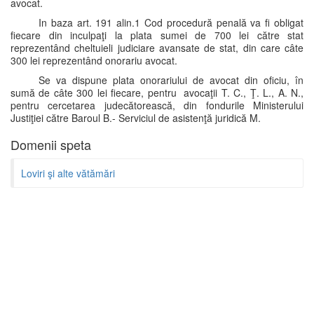
avocat.
In baza art. 191 alin.1 Cod procedură penală va fi obligat
fiecare din inculpaţi la plata sumei de 700 lei către stat
reprezentând cheltuieli judiciare avansate de stat, din care câte
300 lei reprezentând onorariu avocat.
Se va dispune plata onorariului de avocat din oficiu, în
sumă de câte 300 lei fiecare, pentru avocaţii T. C., Ţ. L., A. N.,
pentru cercetarea judecătorească, din fondurile Ministerului
Justiţiei către Baroul B.- Serviciul de asistenţă juridică M.
Domenii speta
Loviri şi alte vătămări