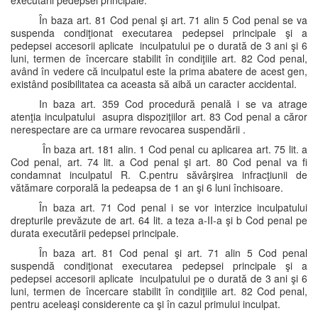
executării pedepsei principale.
În baza art. 81 Cod penal şi art. 71 alin 5 Cod penal se va
suspenda condiţionat executarea pedepsei principale şi a
pedepsei accesorii aplicate inculpatului pe o durată de 3 ani şi 6
luni, termen de încercare stabilit în condiţiile art. 82 Cod penal,
având în vedere că inculpatul este la prima abatere de acest gen,
existând posibilitatea ca aceasta să aibă un caracter accidental.
In baza art. 359 Cod procedură penală i se va atrage
atenţia inculpatului asupra dispoziţiilor art. 83 Cod penal a căror
nerespectare are ca urmare revocarea suspendării .
În baza art. 181 alin. 1 Cod penal cu aplicarea art. 75 lit. a
Cod penal, art. 74 lit. a Cod penal şi art. 80 Cod penal va fi
condamnat inculpatul R. C.pentru săvârşirea infracţiunii de
vătămare corporală la pedeapsa de 1 an şi 6 luni închisoare.
În baza art. 71 Cod penal i se vor interzice inculpatului
drepturile prevăzute de art. 64 lit. a teza a-II-a şi b Cod penal pe
durata executării pedepsei principale.
În baza art. 81 Cod penal şi art. 71 alin 5 Cod penal
suspendă condiţionat executarea pedepsei principale şi a
pedepsei accesorii aplicate inculpatului pe o durată de 3 ani şi 6
luni, termen de încercare stabilit în condiţiile art. 82 Cod penal,
pentru aceleaşi considerente ca şi în cazul primului inculpat.