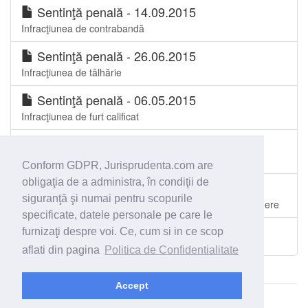
Sentinţă penală - 14.09.2015
Infracţiunea de contrabandă
Sentinţă penală - 26.06.2015
Infracţiunea de tâlhărie
Sentinţă penală - 06.05.2015
Infracţiunea de furt calificat
Sentinţă penală - 27.04.2015
Infracţiunea de ultraj
Conform GDPR, Jurisprudenta.com are
obligaţia de a administra, în condiţii de
Sentinţă penală - 10.02.2015
siguranţă şi numai pentru scopurile
Infracţiunile de furt calificat, tentativă de evadare,distrugere
specificate, datele personale pe care le
furnizaţi despre voi. Ce, cum si in ce scop
Toate spetele Judecătoria Suceava
aflati din pagina
Politica de Confidentialitate
Accept
© 2026 - Jurisprudenta.com -
Cautare
-
Termeni si conditii