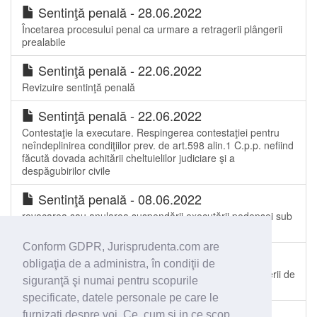
Sentinţă penală - 28.06.2022
Încetarea procesului penal ca urmare a retragerii plângerii
prealabile
Sentinţă penală - 22.06.2022
Revizuire sentinţă penală
Sentinţă penală - 22.06.2022
Contestaţie la executare. Respingerea contestaţiei pentru
neîndeplinirea condiţiilor prev. de art.598 alin.1 C.p.p. nefiind
făcută dovada achitării cheltuielilor judiciare şi a
despăgubirilor civile
Sentinţă penală - 08.06.2022
revocarea sau anularea suspendării executării pedepsei sub
supraveghere art.583
Conform GDPR, Jurisprudenta.com are
Sentinţă penală - 07.06.2022
obligaţia de a administra, în condiţii de
Reabilitare. Stabilirea competenţei de soluţionare a cererii de
siguranţă şi numai pentru scopurile
reabilitare
specificate, datele personale pe care le
furnizaţi despre voi. Ce, cum si in ce scop