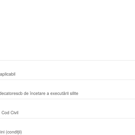
aplicabil
decatorescb de încetare a executării silite
3 Cod Civil
i (condiţii)