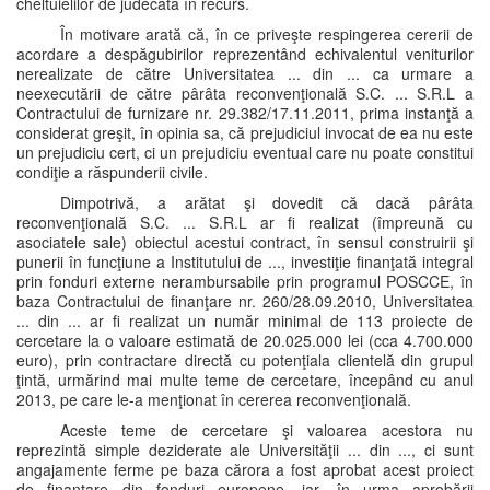
cheltuielilor de judecată în recurs.
În motivare arată că, în ce priveşte respingerea cererii de
acordare a despăgubirilor reprezentând echivalentul veniturilor
nerealizate de către Universitatea ... din ... ca urmare a
neexecutării de către pârâta reconvenţională S.C. ... S.R.L a
Contractului de furnizare nr. 29.382/17.11.2011, prima instanţă a
considerat greşit, în opinia sa, că prejudiciul invocat de ea nu este
un prejudiciu cert, ci un prejudiciu eventual care nu poate constitui
condiţie a răspunderii civile.
Dimpotrivă, a arătat şi dovedit că dacă pârâta
reconvenţională S.C. ... S.R.L ar fi realizat (împreună cu
asociatele sale) obiectul acestui contract, în sensul construirii şi
punerii în funcţiune a Institutului de ..., investiţie finanţată integral
prin fonduri externe nerambursabile prin programul POSCCE, în
baza Contractului de finanţare nr. 260/28.09.2010, Universitatea
... din ... ar fi realizat un număr minimal de 113 proiecte de
cercetare la o valoare estimată de 20.025.000 lei (cca 4.700.000
euro), prin contractare directă cu potenţiala clientelă din grupul
ţintă, urmărind mai multe teme de cercetare, începând cu anul
2013, pe care le-a menţionat în cererea reconvenţională.
Aceste teme de cercetare şi valoarea acestora nu
reprezintă simple deziderate ale Universităţii ... din ..., ci sunt
angajamente ferme pe baza cărora a fost aprobat acest proiect
de finanţare din fonduri europene, iar, în urma aprobării