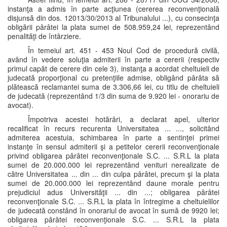
instanţa a admis în parte acţiunea (cererea reconvenţională
disjunsă din dos. 12013/30/2013 al Tribunalului ...), cu consecinţa
obligării pârâtei la plata sumei de 508.959,24 lei, reprezentând
penalităţi de întârziere.
În temeiul art. 451 - 453 Noul Cod de procedură civilă,
având în vedere soluţia admiterii în parte a cererii (respectiv
primul capăt de cerere din cele 3), instanţa a acordat cheltuieli de
judecată proporţional cu pretenţiile admise, obligând pârâta să
plătească reclamantei suma de 3.306,66 lei, cu titlu de cheltuieli
de judecată (reprezentând 1/3 din suma de 9.920 lei - onorariu de
avocat).
Împotriva acestei hotărâri, a declarat apel, ulterior
recalificat în recurs recurenta Universitatea ... ..., solicitând
admiterea acestuia, schimbarea în parte a sentinţei primei
instanţe în sensul admiterii şi a petitelor cererii reconvenţionale
privind obligarea pârâtei reconvenţionale S.C. ... S.R.L la plata
sumei de 20.000.000 lei reprezentând venituri nerealizate de
către Universitatea ... din ... din culpa pârâtei, precum şi la plata
sumei de 20.000.000 lei reprezentând daune morale pentru
prejudiciul adus Universităţii ... din ...; obligarea pârâtei
reconvenţionale S.C. ... S.R.L la plata în întregime a cheltuielilor
de judecată constând în onorariul de avocat în sumă de 9920 lei;
obligarea pârâtei reconvenţionale S.C. ... S.R.L la plata