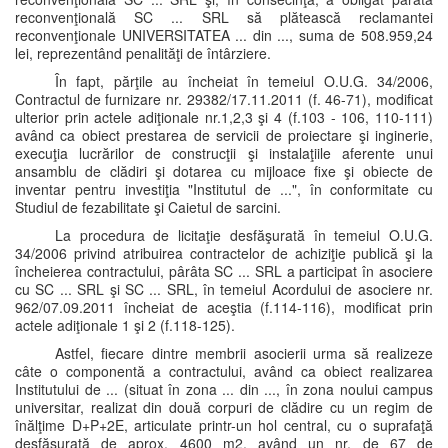
reconvenţională SC ... SRL să plătească reclamantei
reconvenţionale UNIVERSITATEA ... din ..., suma de 508.959,24
lei, reprezentând penalităţi de întârziere.
În fapt, părţile au încheiat în temeiul O.U.G. 34/2006,
Contractul de furnizare nr. 29382/17.11.2011 (f. 46-71), modificat
ulterior prin actele adiţionale nr.1,2,3 şi 4 (f.103 - 106, 110-111)
având ca obiect prestarea de servicii de proiectare şi inginerie,
execuţia lucrărilor de construcţii şi instalaţiile aferente unui
ansamblu de clădiri şi dotarea cu mijloace fixe şi obiecte de
inventar pentru investiţia "Institutul de ...", în conformitate cu
Studiul de fezabilitate şi Caietul de sarcini.
La procedura de licitaţie desfăşurată în temeiul O.U.G.
34/2006 privind atribuirea contractelor de achiziţie publică şi la
încheierea contractului, pârâta SC ... SRL a participat în asociere
cu SC ... SRL şi SC ... SRL, în temeiul Acordului de asociere nr.
962/07.09.2011 încheiat de aceştia (f.114-116), modificat prin
actele adiţionale 1 şi 2 (f.118-125).
Astfel, fiecare dintre membrii asocierii urma să realizeze
câte o componentă a contractului, având ca obiect realizarea
Institutului de ... (situat în zona ... din ..., în zona noului campus
universitar, realizat din două corpuri de clădire cu un regim de
înălţime D+P+2E, articulate printr-un hol central, cu o suprafaţă
desfăşurată de aprox. 4600 m2, având un nr. de 67 de