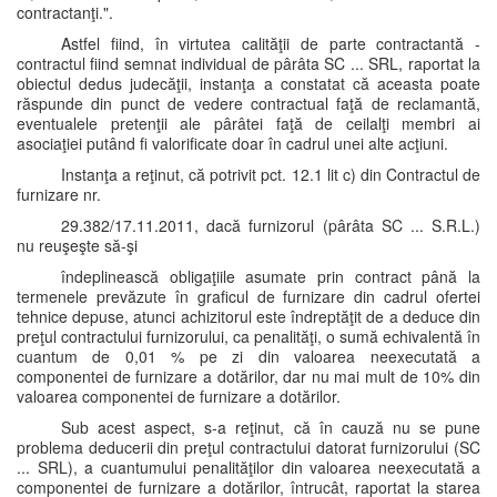
contractanţi.".
Astfel fiind, în virtutea calităţii de parte contractantă -
contractul fiind semnat individual de pârâta SC ... SRL, raportat la
obiectul dedus judecăţii, instanţa a constatat că aceasta poate
răspunde din punct de vedere contractual faţă de reclamantă,
eventualele pretenţii ale pârâtei faţă de ceilalţi membri ai
asociaţiei putând fi valorificate doar în cadrul unei alte acţiuni.
Instanţa a reţinut, că potrivit pct. 12.1 lit c) din Contractul de
furnizare nr.
29.382/17.11.2011, dacă furnizorul (pârâta SC ... S.R.L.)
nu reuşeşte să-şi
îndeplinească obligaţiile asumate prin contract până la
termenele prevăzute în graficul de furnizare din cadrul ofertei
tehnice depuse, atunci achizitorul este îndreptăţit de a deduce din
preţul contractului furnizorului, ca penalităţi, o sumă echivalentă în
cuantum de 0,01 % pe zi din valoarea neexecutată a
componentei de furnizare a dotărilor, dar nu mai mult de 10% din
valoarea componentei de furnizare a dotărilor.
Sub acest aspect, s-a reţinut, că în cauză nu se pune
problema deducerii din preţul contractului datorat furnizorului (SC
... SRL), a cuantumului penalităţilor din valoarea neexecutată a
componentei de furnizare a dotărilor, întrucât, raportat la starea