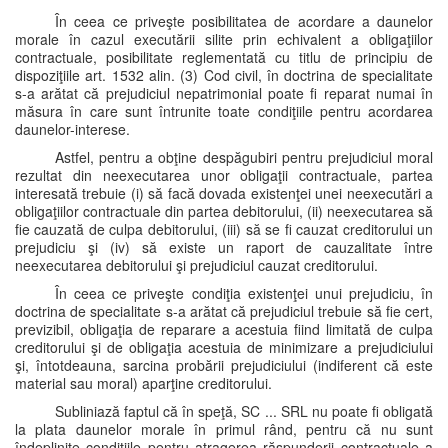
În ceea ce priveşte posibilitatea de acordare a daunelor
morale în cazul executării silite prin echivalent a obligaţiilor
contractuale, posibilitate reglementată cu titlu de principiu de
dispoziţiile art. 1532 alin. (3) Cod civil, în doctrina de specialitate
s-a arătat că prejudiciul nepatrimonial poate fi reparat numai în
măsura în care sunt întrunite toate condiţiile pentru acordarea
daunelor-interese.
Astfel, pentru a obţine despăgubiri pentru prejudiciul moral
rezultat din neexecutarea unor obligaţii contractuale, partea
interesată trebuie (i) să facă dovada existenţei unei neexecutări a
obligaţiilor contractuale din partea debitorului, (ii) neexecutarea să
fie cauzată de culpa debitorului, (iii) să se fi cauzat creditorului un
prejudiciu şi (iv) să existe un raport de cauzalitate între
neexecutarea debitorului şi prejudiciul cauzat creditorului.
În ceea ce priveşte condiţia existenţei unui prejudiciu, în
doctrina de specialitate s-a arătat că prejudiciul trebuie să fie cert,
previzibil, obligaţia de reparare a acestuia fiind limitată de culpa
creditorului şi de obligaţia acestuia de minimizare a prejudiciului
şi, întotdeauna, sarcina probării prejudiciului (indiferent că este
material sau moral) aparţine creditorului.
Subliniază faptul că în speţă, SC ... SRL nu poate fi obligată
la plata daunelor morale în primul rând, pentru că nu sunt
îndeplinite condiţiile pentru atragerea răspunderii contractuale a