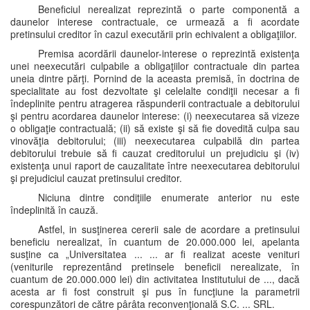
Beneficiul nerealizat reprezintă o parte componentă a
daunelor interese contractuale, ce urmează a fi acordate
pretinsului creditor în cazul executării prin echivalent a obligaţiilor.
Premisa acordării daunelor-interese o reprezintă existenţa
unei neexecutări culpabile a obligaţiilor contractuale din partea
uneia dintre părţi. Pornind de la aceasta premisă, în doctrina de
specialitate au fost dezvoltate şi celelalte condiţii necesar a fi
îndeplinite pentru atragerea răspunderii contractuale a debitorului
şi pentru acordarea daunelor interese: (i) neexecutarea să vizeze
o obligaţie contractuală; (ii) să existe şi să fie dovedită culpa sau
vinovăţia debitorului; (iii) neexecutarea culpabilă din partea
debitorului trebuie să fi cauzat creditorului un prejudiciu şi (iv)
existenţa unui raport de cauzalitate între neexecutarea debitorului
şi prejudiciul cauzat pretinsului creditor.
Niciuna dintre condiţiile enumerate anterior nu este
îndeplinită în cauză.
Astfel, in susţinerea cererii sale de acordare a pretinsului
beneficiu nerealizat, în cuantum de 20.000.000 lei, apelanta
susţine ca „Universitatea ... ... ar fi realizat aceste venituri
(veniturile reprezentând pretinsele beneficii nerealizate, în
cuantum de 20.000.000 lei) din activitatea Institutului de ..., dacă
acesta ar fi fost construit şi pus în funcţiune la parametrii
corespunzători de către pârâta reconvenţională S.C. ... SRL.