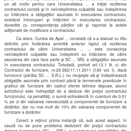
un alt motiv pentru care Universitatea ... a iniţiat rezilierea
contractului constă şi în neîndeplinirea culpabilă sau îndeplinirea
cu întârziere a obligaţiilor asumate în executarea contractului,
existând întreruperi şi întârzieri în executarea contractului,
dovedite cu corespondenţa părţilor cât şi raportat la actele
adiţionale de modificare a contractului.
Ca atare, Curtea de Apel ... constată că s-a statuat cu titlu
definitiv prin hotărârea amintită anterior faptul că rezilierea
contractului de către Universitatea ... ... este consecinţa
neîndeplinirii culpabile sau îndeplinirii cu întârziere de către
asocierea din care face parte şi SC ... SRL a obligaţiilor asumate
în executarea contractului. Totodată, potrivit art.12.1 lit. c) din
Contractul de furnizare, nr.29.382/17.11.2011 (f.60 vol. I), dacă
furnizorul (pârâta SC ... S.R.L.) nu reuşeşte să-şi îndeplinească
obligaţiile asumate prin contract până la termenele prevăzute în
graficul de furnizare din cadrul ofertei tehnice depuse, atunci
achizitorul este îndreptăţit de a deduce din preţul contractului
furnizorului, ca penalităţi, o sumă echivalentă în cuantum de 0,01
% pe zi din valoarea neexecutată a componentei de furnizare a
dotărilor, dar nu mai mult de 10% din valoarea componentei de
furnizare a dotărilor.
Corect a reţinut prima instanţă că, sub acest aspect, în
cauză nu se pune problema deducerii din preţul contractului
datorat furnizorului (SC ... SRL), a cuantumului penalităţilor din