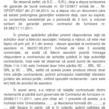
Se observă astfel, că S.C. ... S.R.L, deşi a depus scrisoarea
de garanţie de bună execuţie nr. GI-13/3817 emisă de ... Nr.
OP/DIT/5527 din 27.09.2013, nu a depus nici un document care
să ateste prelungirea garanţiilor existente deja, care au expirat,
cu consecinţa inexistenţei pe o perioadă de 2 luni, a vreunei
scrisori de garanţie pentru contractul de furnizare nr.
29.382/17.11.2011.
În privinţa apărărilor pârâtei privind răspunderea faţă de
achizitor doar a liderului asociaţiei, instanţa a reţinut, că este real
faptul că prin pct. 9.1 din anexa - clauze speciale la contractul de
asociere nr. 962/07.09.2011 încheiat de cele 3 societăţi
comerciale, se arată că liderul asocierii poartă întreaga
răspundere a contractului de achiziţie publică în faţa autorităţii
contractante, însă este de observat că acest acord de asociere
(filele 114-116) este încheiat doar între pârâta SC ... SRL, SC ...
SRL şi SC ... SRL, astfel că acesta poate produce efecte doar
între părţile contractante, potrivit principiului relativităţii efectelor
juridice ale actului juridic, nefiind opozabil reclamantei - care este
terţ fată de acordul de asociere.
În acest sens, s-a reţinut că relaţiile contractuale dintre
reclamantă şi pârâtă sunt guvernate de Contractul de furnizare nr.
29382/17.11.2011, care prin chiar art. 1 prevede că acesta „s-a
încheiat între Universitatea ... ... şi Asocierea formată din ..., ..., şi
..., atât fiecare în parte, cât si în colectiv, având calitatea de