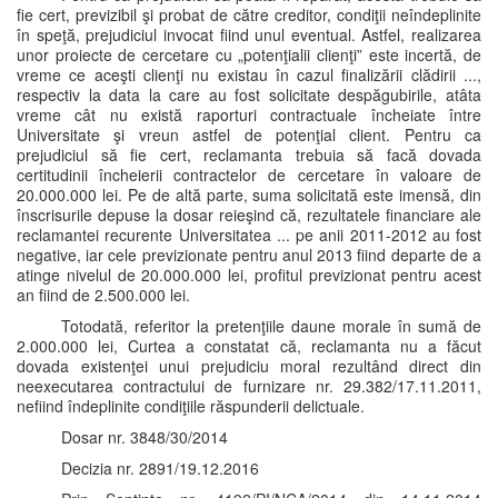
fie cert, previzibil şi probat de către creditor, condiţii neîndeplinite
în speţă, prejudiciul invocat fiind unul eventual. Astfel, realizarea
unor proiecte de cercetare cu „potenţialii clienţi” este incertă, de
vreme ce aceşti clienţi nu existau în cazul finalizării clădirii ...,
respectiv la data la care au fost solicitate despăgubirile, atâta
vreme cât nu există raporturi contractuale încheiate între
Universitate şi vreun astfel de potenţial client. Pentru ca
prejudiciul să fie cert, reclamanta trebuia să facă dovada
certitudinii încheierii contractelor de cercetare în valoare de
20.000.000 lei. Pe de altă parte, suma solicitată este imensă, din
înscrisurile depuse la dosar reieşind că, rezultatele financiare ale
reclamantei recurente Universitatea ... pe anii 2011-2012 au fost
negative, iar cele previzionate pentru anul 2013 fiind departe de a
atinge nivelul de 20.000.000 lei, profitul previzionat pentru acest
an fiind de 2.500.000 lei.
Totodată, referitor la pretenţiile daune morale în sumă de
2.000.000 lei, Curtea a constatat că, reclamanta nu a făcut
dovada existenţei unui prejudiciu moral rezultând direct din
neexecutarea contractului de furnizare nr. 29.382/17.11.2011,
nefiind îndeplinite condiţiile răspunderii delictuale.
Dosar nr. 3848/30/2014
Decizia nr. 2891/19.12.2016