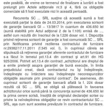
este posibilă, de vreme ce termenul de finalizare a lucrării a fost
prelungit prin Actele adiţionale nr.3 şi 4, fără ca obligaţiile
comerciale să fi fost executate nici în această perioadă.
Recurenta SC ... SRL susţine că această sumă a fost
executată parţial la data de 24.03.2014, prin executarea scrisorii
de garanţie bancară GI – 13/3817 în cuantum de 436.650 lei
(sumă stabilită prin Actul adiţional 2 de la f.105) emisă de ...,
astfel cum rezultă din înscrisul de la f.226 dosar vol. I. Dispoziţia
privind reţinerea scrisorii de garanţie a fost comunicată SC ... SRL
prin Notificarea privind rezilierea contractului de furnizare
nr.29382/17.11.2011 (f.345 vol. I), în cuprinsul căreia se
stipulează că reţinerea garanţiei aferente contractului de furnizare
s-a făcut în temeiul pct.13.4 din contract şi art.91 din HG
925/2006. Potrivit art.13.4 din contract „achizitorul are dreptul de
a emite pretenţii asupra garanţiei de bună execuţie, în limita
prejudiciului creat, dacă contractantul nu îşi îndeplineşte,
îndeplineşte cu întârziere sau îndeplineşte necorespunzător
obligaţiile asumate prin prezentul contract”. De asemenea, din
cuprinsul scrisorii de garanţie bancară aflată la f. 224 dosar
rezultă că SC ... SRL se obligă să plătească în favoarea
achizitorului orice sumă până la concurenţa sumei de 436.650 lei
la prima cerere scrisă, însoţită de originalul declaraţiei scrise cu
privire la neîndeplinirea obligaţiilor ce revin contractantului SC ...
SRL, aşa cum sunt acestea prevăzute în contractul de furnizare.