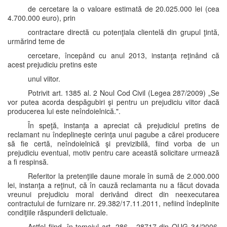
de cercetare la o valoare estimată de 20.025.000 lei (cea
4.700.000 euro), prin
contractare directă cu potenţiala clientelă din grupul ţintă,
urmărind teme de
cercetare, începând cu anul 2013, instanţa reţinând că
acest prejudiciu pretins este
unul viitor.
Potrivit art. 1385 al. 2 Noul Cod Civil (Legea 287/2009) „Se
vor putea acorda despăgubiri şi pentru un prejudiciu viitor dacă
producerea lui este neîndoielnică.".
În speţă, instanţa a apreciat că prejudiciul pretins de
reclamant nu îndeplineşte cerinţa unui pagube a cărei producere
să fie certă, neîndoielnică şi previzibilă, fiind vorba de un
prejudiciu eventual, motiv pentru care această solicitare urmează
a fi respinsă.
Referitor la pretenţiile daune morale în sumă de 2.000.000
lei, instanţa a reţinut, că în cauză reclamanta nu a făcut dovada
vreunui prejudiciu moral derivând direct din neexecutarea
contractului de furnizare nr. 29.382/17.11.2011, nefiind îndeplinite
condiţiile răspunderii delictuale.
Astfel fiind, în temeiul art. 286 - 28717 din OUG 34/2006,