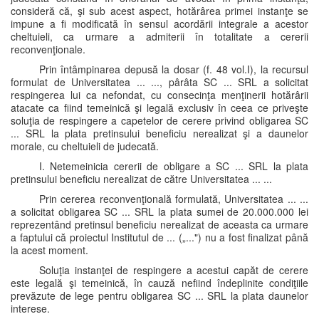
consideră că, şi sub acest aspect, hotărârea primei instanţe se
impune a fi modificată în sensul acordării integrale a acestor
cheltuieli, ca urmare a admiterii în totalitate a cererii
reconvenţionale.
Prin întâmpinarea depusă la dosar (f. 48 vol.I), la recursul
formulat de Universitatea ... ..., pârâta SC ... SRL a solicitat
respingerea lui ca nefondat, cu consecinţa menţinerii hotărârii
atacate ca fiind temeinică şi legală exclusiv în ceea ce priveşte
soluţia de respingere a capetelor de cerere privind obligarea SC
... SRL la plata pretinsului beneficiu nerealizat şi a daunelor
morale, cu cheltuieli de judecată.
I. Netemeinicia cererii de obligare a SC ... SRL la plata
pretinsului beneficiu nerealizat de către Universitatea ... ...
Prin cererea reconvenţională formulată, Universitatea ... ...
a solicitat obligarea SC ... SRL la plata sumei de 20.000.000 lei
reprezentând pretinsul beneficiu nerealizat de aceasta ca urmare
a faptului că proiectul Institutul de ... („...") nu a fost finalizat până
la acest moment.
Soluţia instanţei de respingere a acestui capăt de cerere
este legală şi temeinică, în cauză nefiind îndeplinite condiţiile
prevăzute de lege pentru obligarea SC ... SRL la plata daunelor
interese.