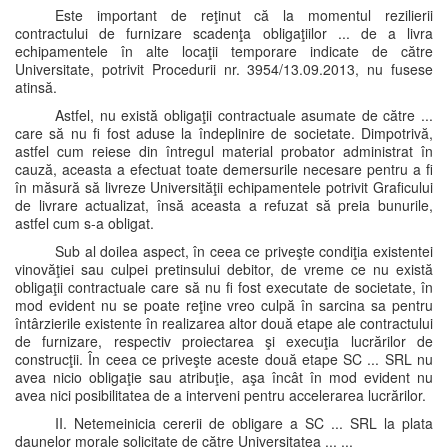
Este important de reţinut că la momentul rezilierii
contractului de furnizare scadenţa obligaţiilor ... de a livra
echipamentele în alte locaţii temporare indicate de către
Universitate, potrivit Procedurii nr. 3954/13.09.2013, nu fusese
atinsă.
Astfel, nu există obligaţii contractuale asumate de către ...
care să nu fi fost aduse la îndeplinire de societate. Dimpotrivă,
astfel cum reiese din întregul material probator administrat în
cauză, aceasta a efectuat toate demersurile necesare pentru a fi
în măsură să livreze Universităţii echipamentele potrivit Graficului
de livrare actualizat, însă aceasta a refuzat să preia bunurile,
astfel cum s-a obligat.
Sub al doilea aspect, în ceea ce priveşte condiţia existentei
vinovăţiei sau culpei pretinsului debitor, de vreme ce nu există
obligaţii contractuale care să nu fi fost executate de societate, în
mod evident nu se poate reţine vreo culpă în sarcina sa pentru
întârzierile existente în realizarea altor două etape ale contractului
de furnizare, respectiv proiectarea şi execuţia lucrărilor de
construcţii. În ceea ce priveşte aceste două etape SC ... SRL nu
avea nicio obligaţie sau atribuţie, aşa încât în mod evident nu
avea nici posibilitatea de a interveni pentru accelerarea lucrărilor.
II. Netemeinicia cererii de obligare a SC ... SRL la plata
daunelor morale solicitate de către Universitatea ... ...