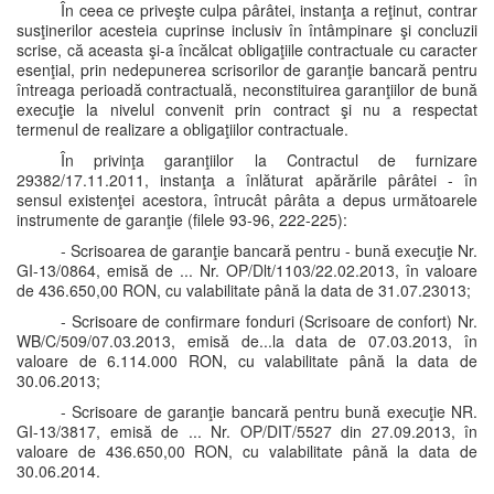
În ceea ce priveşte culpa pârâtei, instanţa a reţinut, contrar
susţinerilor acesteia cuprinse inclusiv în întâmpinare şi concluzii
scrise, că aceasta şi-a încălcat obligaţiile contractuale cu caracter
esenţial, prin nedepunerea scrisorilor de garanţie bancară pentru
întreaga perioadă contractuală, neconstituirea garanţiilor de bună
execuţie la nivelul convenit prin contract şi nu a respectat
termenul de realizare a obligaţiilor contractuale.
În privinţa garanţiilor la Contractul de furnizare
29382/17.11.2011, instanţa a înlăturat apărările pârâtei - în
sensul existenţei acestora, întrucât pârâta a depus următoarele
instrumente de garanţie (filele 93-96, 222-225):
- Scrisoarea de garanţie bancară pentru - bună execuţie Nr.
GI-13/0864, emisă de ... Nr. OP/Dlt/1103/22.02.2013, în valoare
de 436.650,00 RON, cu valabilitate până la data de 31.07.23013;
- Scrisoare de confirmare fonduri (Scrisoare de confort) Nr.
WB/C/509/07.03.2013, emisă de...la data de 07.03.2013, în
valoare de 6.114.000 RON, cu valabilitate până la data de
30.06.2013;
- Scrisoare de garanţie bancară pentru bună execuţie NR.
GI-13/3817, emisă de ... Nr. OP/DIT/5527 din 27.09.2013, în
valoare de 436.650,00 RON, cu valabilitate până la data de
30.06.2014.