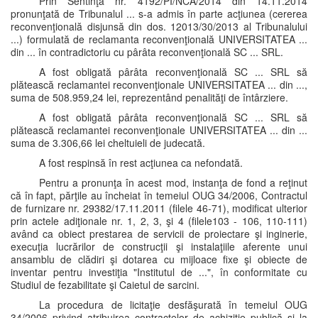
Prin Sentinţa nr. 4192/PI/NCA/2014 din 14.11.2014
pronunţată de Tribunalul ... s-a admis în parte acţiunea (cererea
reconvenţională disjunsă din dos. 12013/30/2013 al Tribunalului
...) formulată de reclamanta reconvenţională UNIVERSITATEA ...
din ... în contradictoriu cu pârâta reconvenţională SC ... SRL.
A fost obligată pârâta reconvenţională SC ... SRL să
plătească reclamantei reconvenţionale UNIVERSITATEA ... din ...,
suma de 508.959,24 lei, reprezentând penalităţi de întârziere.
A fost obligată pârâta reconvenţională SC ... SRL să
plătească reclamantei reconvenţionale UNIVERSITATEA ... din ...
suma de 3.306,66 lei cheltuieli de judecată.
A fost respinsă în rest acţiunea ca nefondată.
Pentru a pronunţa în acest mod, instanţa de fond a reţinut
că în fapt, părţile au încheiat în temeiul OUG 34/2006, Contractul
de furnizare nr. 29382/17.11.2011 (filele 46-71), modificat ulterior
prin actele adiţionale nr. 1, 2, 3, şi 4 (filele103 - 106, 110-111)
având ca obiect prestarea de servicii de proiectare şi inginerie,
execuţia lucrărilor de construcţii şi instalaţiile aferente unui
ansamblu de clădiri şi dotarea cu mijloace fixe şi obiecte de
inventar pentru investiţia "Institutul de ...", în conformitate cu
Studiul de fezabilitate şi Caietul de sarcini.
La procedura de licitaţie desfăşurată în temeiul OUG
34/2006 privind atribuirea contractelor de achiziţie publică şi la