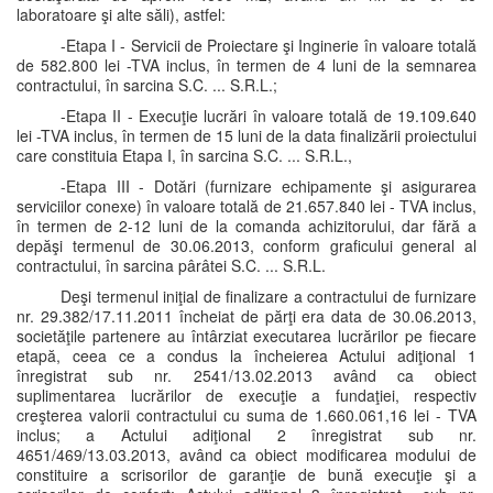
laboratoare şi alte săli), astfel:
-Etapa I - Servicii de Proiectare şi Inginerie în valoare totală
de 582.800 lei -TVA inclus, în termen de 4 luni de la semnarea
contractului, în sarcina S.C. ... S.R.L.;
-Etapa II - Execuţie lucrări în valoare totală de 19.109.640
lei -TVA inclus, în termen de 15 luni de la data finalizării proiectului
care constituia Etapa I, în sarcina S.C. ... S.R.L.,
-Etapa III - Dotări (furnizare echipamente şi asigurarea
serviciilor conexe) în valoare totală de 21.657.840 lei - TVA inclus,
în termen de 2-12 luni de la comanda achizitorului, dar fără a
depăşi termenul de 30.06.2013, conform graficului general al
contractului, în sarcina pârâtei S.C. ... S.R.L.
Deşi termenul iniţial de finalizare a contractului de furnizare
nr. 29.382/17.11.2011 încheiat de părţi era data de 30.06.2013,
societăţile partenere au întârziat executarea lucrărilor pe fiecare
etapă, ceea ce a condus la încheierea Actului adiţional 1
înregistrat sub nr. 2541/13.02.2013 având ca obiect
suplimentarea lucrărilor de execuţie a fundaţiei, respectiv
creşterea valorii contractului cu suma de 1.660.061,16 lei - TVA
inclus; a Actului adiţional 2 înregistrat sub nr.
4651/469/13.03.2013, având ca obiect modificarea modului de
constituire a scrisorilor de garanţie de bună execuţie şi a