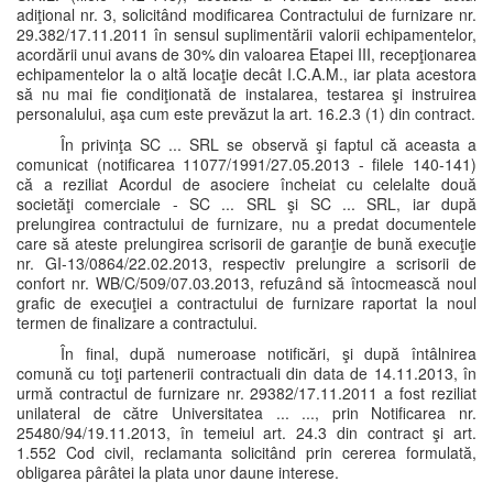
adiţional nr. 3, solicitând modificarea Contractului de furnizare nr.
29.382/17.11.2011 în sensul suplimentării valorii echipamentelor,
acordării unui avans de 30% din valoarea Etapei III, recepţionarea
echipamentelor la o altă locaţie decât I.C.A.M., iar plata acestora
să nu mai fie condiţionată de instalarea, testarea şi instruirea
personalului, aşa cum este prevăzut la art. 16.2.3 (1) din contract.
În privinţa SC ... SRL se observă şi faptul că aceasta a
comunicat (notificarea 11077/1991/27.05.2013 - filele 140-141)
că a reziliat Acordul de asociere încheiat cu celelalte două
societăţi comerciale - SC ... SRL şi SC ... SRL, iar după
prelungirea contractului de furnizare, nu a predat documentele
care să ateste prelungirea scrisorii de garanţie de bună execuţie
nr. GI-13/0864/22.02.2013, respectiv prelungire a scrisorii de
confort nr. WB/C/509/07.03.2013, refuzând să întocmească noul
grafic de execuţiei a contractului de furnizare raportat la noul
termen de finalizare a contractului.
În final, după numeroase notificări, şi după întâlnirea
comună cu toţi partenerii contractuali din data de 14.11.2013, în
urmă contractul de furnizare nr. 29382/17.11.2011 a fost reziliat
unilateral de către Universitatea ... ..., prin Notificarea nr.
25480/94/19.11.2013, în temeiul art. 24.3 din contract şi art.
1.552 Cod civil, reclamanta solicitând prin cererea formulată,
obligarea pârâtei la plata unor daune interese.