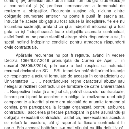
confort), (iv) pretinsul refuz de a întocmi un nou grafic de execuţie
a contractului şi (v) pretinsa nerespectare a termenului de
realizare a obligaţiilor. Recurenta susţine că, niciuna dintre
obligaţiile enumerate anterior nu poate fi pusă în sarcina sa,
întrucât fie aceste obligaţii au fost aduse la îndeplinire, fie ele nu
incumbau societăţii, arătând că şi-a îndeplinit întocmai şi a fost
gata sa îşi îndeplinească toate obligaţiile asumate contractual,
astfel încât nu se poate stabili şi atrage nicio răspundere a sa, în
speţă nefiind îndeplinite condiţiile pentru atragerea răspunderii
civile contractuale.
Apărările recurentei nu pot fi reţinute, având în vedere
Decizia 1066/8.07.2016 pronunţată de Curtea de Apel ... în
dosarul 26809/3/2014, prin care a fost respins ca nefondat
recursul declarat de SC ... SRL împotriva hotărârii primei instanţe
de respingere a acţiunii formulate de aceasta în contradictoriu cu
Universitatea ... ..., neputându-se reţine caracterul abuziv sau
nelegal al rezilierii contractului de furnizare de către Universitatea
.... Respectiva instanţă a reţinut că, potrivit clauzelor contractuale,
fiecare participant la asociere s-a obligat la realizarea unei părţi
componente a lucrării şi care era afectată de anumite termene şi
condiţii, prin participarea la licitaţia organizată pentru atribuirea
contractului, asocierea şi fiecare participant în parte asumându-şi
obligaţia executării contractului, astfel că, neexecutarea acestuia
se referă la asociere, cât şi raportat la fiecare contractant în
parte. Prin aceeaşi hotărâre, s-a mai stipulat cu titlu definitiv că,