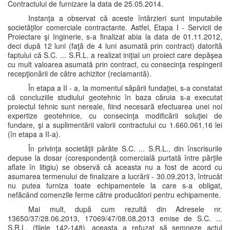
Contractului de furnizare la data de 25.05.2014.
Instanţa a observat că aceste întârzieri sunt imputabile
societăţilor comerciale contractante. Astfel, Etapa I - Servicii de
Proiectare şi Inginerie, s-a finalizat abia la data de 01.11.2012,
deci după 12 luni (faţă de 4 luni asumată prin contract) datorită
faptului că S.C. ... S.R.L. a realizat iniţial un proiect care depăşea
cu mult valoarea asumată prin contract, cu consecinţa respingerii
recepţionării de către achizitor (reclamantă).
În etapa a II - a, la momentul săpării fundaţiei, s-a constatat
că concluziile studiului geotehnic în baza căruia s-a executat
proiectul tehnic sunt nereale, fiind necesară efectuarea unei noi
expertize geotehnice, cu consecinţa modificării soluţiei de
fundare, şi a suplimentării valorii contractului cu 1.660.061,16 lei
(în etapa a II-a).
În privinţa societăţii pârâte S.C. ... S.R.L., din înscrisurile
depuse la dosar (corespondenţă comercială purtată între părţile
aflate în litigiu) se observă că aceasta nu a fost de acord cu
asumarea termenului de finalizare a lucrării - 30.09.2013, întrucât
nu putea furniza toate echipamentele la care s-a obligat,
nefăcând comenzile ferme către producători pentru echipamente.
Mai mult, după cum rezultă din Adresele nr.
13650/37/28.06.2013, 17069/47/08.08.2013 emise de S.C. ...
S.R.L. (filele 142-148), aceasta a refuzat să semneze actul