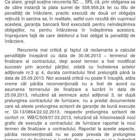
Ca atare, greşit susţine recurenta SC ... SRL că, prin obligarea sa
de către instanţă la plata sumei de 508.959,24 lei cu titlu de
penalităţi de întârziere, practic execută de două ori obligaţia
reţinută în sarcina sa, în realitate, astfel cum rezultă din cuprinsul
acesteia, garanţia bancară fiind executată pentru neîndeplinirea
obligaţiilor, nu pentru întârzierea în îndeplinirea acestora,
împrejurare faţă de care debitorul a fost obligat la penalităţi de
întârziere.
Recurenta mai critică şi faptul că reclamanta a calculat
penalităţile începând cu data de 30.06.2013 – termenul de
finalizare al contractului, deşi acest termen a fost modificat
succesiv prin acordul părţilor, odată cu încheierea actelor
adiţionale nr.3 şi 4, durata contractului fiind prelungită până la
data de 25.09.2013. Nici această critică nu poate fi însuşită, atâta
vreme cât pârâta reconvenţională nu a fost de acord cu
asumarea termenului de finalizare a lucrării în data de
25.09.2013, refuzând să semneze actul adiţional 3, iar după
prelungirea contractului de furnizare, nu a predat documentele
care să ateste prelungirea scrisorii de garanţie de bună execuţie
nr. GI-13/0864/22.02.2013, respectiv prelungirea scrisorii de
confort nr. WB/C/509/07.03.2013, refuzând să întocmească noul
grafic de execuţie a contractului de furnizare raportat la noul
termen de finalizare a contractului. Raportat la aceste aspecte,
pârâta reconvenţională nu se poate prevala de prelungirea
termenului de finalizare a lucrării, de vreme ce nu şi-a îndeplinit