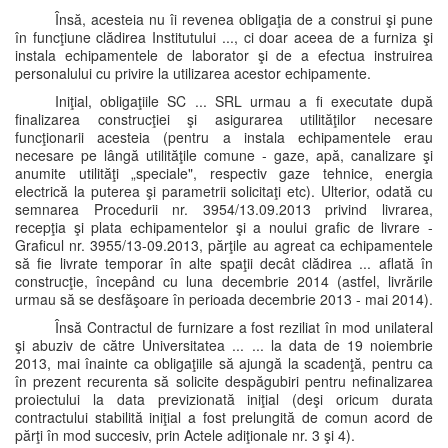
Însă, acesteia nu îi revenea obligaţia de a construi şi pune
în funcţiune clădirea Institutului ..., ci doar aceea de a furniza şi
instala echipamentele de laborator şi de a efectua instruirea
personalului cu privire la utilizarea acestor echipamente.
Iniţial, obligaţiile SC ... SRL urmau a fi executate după
finalizarea construcţiei şi asigurarea utilităţilor necesare
funcţionarii acesteia (pentru a instala echipamentele erau
necesare pe lângă utilităţile comune - gaze, apă, canalizare şi
anumite utilităţi „speciale", respectiv gaze tehnice, energia
electrică la puterea şi parametrii solicitaţi etc). Ulterior, odată cu
semnarea Procedurii nr. 3954/13.09.2013 privind livrarea,
recepţia şi plata echipamentelor şi a noului grafic de livrare -
Graficul nr. 3955/13-09.2013, părţile au agreat ca echipamentele
să fie livrate temporar în alte spaţii decât clădirea ... aflată în
construcţie, începând cu luna decembrie 2014 (astfel, livrările
urmau să se desfăşoare în perioada decembrie 2013 - mai 2014).
Însă Contractul de furnizare a fost reziliat în mod unilateral
şi abuziv de către Universitatea ... ... la data de 19 noiembrie
2013, mai înainte ca obligaţiile să ajungă la scadenţă, pentru ca
în prezent recurenta să solicite despăgubiri pentru nefinalizarea
proiectului la data previzionată iniţial (deşi oricum durata
contractului stabilită iniţial a fost prelungită de comun acord de
părţi în mod succesiv, prin Actele adiţionale nr. 3 şi 4).