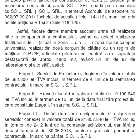
încheierea contractului, pârâta SC ... SRL a participat în asociere
cu SC ... SRL şi SC ... SRL, în temeiul Acordului de asociere nr.
962/07.09.2011 încheiat de aceştia (filele 114-116), modificat prin
actele adiţionale 1 şi 2 (filele 118-125).
Astfel, fiecare dintre membrii asocierii urma să realizeze
câte o componentă a contractului, având ca obiect realizarea
Institutului de ... (situat în zona ... din ..., în zona noului campus
universitar, realizat din două corpuri de clădire cu un regim de
înălţime D+P+2E, articulate printr-un hol central, cu o suprafaţă
desfăşurată de aprox. 4600 m2, având un nr. de 67 de
laboratoare şi alte săli), astfel:
-Etapa I - Servicii de Proiectare şi Inginerie în valoare totală
de 582.800 lei -TVA inclus, în termen de 4 luni de la semnarea
contractului, în sarcina S.C. ... S.R.L.;
-Etapa II - Execuţie lucrări în valoare totală de 19.109.640
lei -TVA inclus, în termen de 15 luni de la data finalizării proiectului
care constituia Etapa I, în sarcina S.C. ... S.R.L.
-Etapa III - Dotări (furnizare echipamente şi asigurarea
serviciilor conexe) în valoare totală de 21.657.840 lei - TVA inclus,
în termen de 2-12 luni de la comanda achizitorului, dar fără a
depăşi termenul de 30.06.2013, conform graficului general al
contractului, în sarcina pârâtei S.C. ... S.R.L.