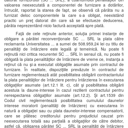
valoarea neexecutată a componentei de furnizare a dotărilor,
întrucât, raportat la starea de fapt, se observă că pârâta nu a
furnizat deloc componentele la care s-a obligat, neexistând
practic un preţ datorat din care să se efectueze deducerea,
pârâta neprezentând nicio factură acceptată spre plată.
Faţă de cele reţinute anterior, soluţia primei instanţe de
obligare a pârâtei reconvenţionale SC ... SRL la plata către
reclamanta Universitatea ... a sumei de 508.959,24 lei cu titlu de
penalităţi de întârziere este legală şi temeinică. Nu poate fi
reţinută nici critica recurentei SC ... SRL în sensul că, nu poate fi
obligată la plata penalităţilor de întârziere de vreme ce, instanţa a
reţinut că nu şi-a executat obligaţiile asumate prin contractul de
furnizare. În realitate, dispoziţiile prevăzute în contractul de
furnizare reglementează atât posibilitatea obligării contractantului
la plata penalităţilor de întârziere pentru întârzierea în executarea
obligaţiilor asumate (art.12.1 lit. c), cât şi posibilitatea obligării
acestuia la daune-interese în cazul rezilierii contractului pentru
nerespectarea obligaţiilor asumate (art.12.2). Şi art.1539 din
Codul civil reglementează posibilitatea cumulului daunelor
interese moratorii (penalităţi de întârziere) cu executarea în
natură a obligaţiei sau cu plata daunelor-interese compensatorii,
care se plătesc creditorului pentru prejudiciul cauzat prin
neexecutarea totală sau parţială a obligaţiilor de către debitor,
astfel că, obligarea pârâtei SC ... SRL la penalităţi de întârziere