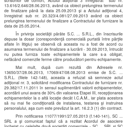
scrisorilor de confort; Actului adiţional 3 înregistrat sub nr.
13.616/2.646/28.06.2013, având ca obiect prelungirea termenului
de finalizare până la data 25.09.2013 şi a Actului adiţional 4,
înregistrat sub nr. 20.323/4.081/27.09.2013 având ca obiect
prelungirea termenului de finalizare a Contractului de furnizare la
data de 25.05.2014.
În privinţa societăţii pârâte S.C. ... S.R.L., din înscrisurile
depuse la dosar (corespondenţă comercială purtată între părţile
aflate în litigiu) se observă că aceasta nu a fost de acord cu
asumarea termenului de finalizare a lucrării - 30.09.2013, întrucât
nu putea furniza toate echipamentele la care s-a obligat,
nefăcând comenzile ferme către producători pentru echipamente.
Mai mult, după cum rezultă din Adresele nr.
13650/37/28.06.2013, 17069/47/08.08.2013 emise de S.C. ...
S.R.L. (filele 142-148), aceasta a refuzat să semneze actul
adiţional nr. 3, solicitând modificarea Contractului de furnizare nr.
29.382/17.11.2011 în sensul suplimentării valorii echipamentelor,
acordării unui avans de 30% din valoarea Etapei III, recepţionarea
echipamentelor la o altă locaţie decât I.C.A.M., iar plata acestora
să nu mai fie condiţionată de instalarea, testarea şi instruirea
personalului, aşa cum este prevăzut la art. 16.2.3 (1) din contract.
Prin notificarea 11077/1991/27.05.2013 (f.140-141), SC ...
SRL a şi comunicat faptul că a reziliat Acordul de asociere
încheiat cu celelalte două societăţi comerciale - SC ... SRL şi SC