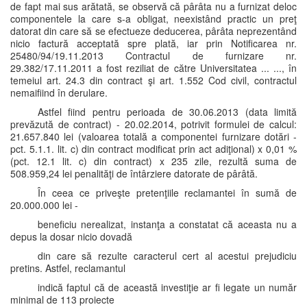
de fapt mai sus arătată, se observă că pârâta nu a furnizat deloc
componentele la care s-a obligat, neexistând practic un preţ
datorat din care să se efectueze deducerea, pârâta neprezentând
nicio factură acceptată spre plată, iar prin Notificarea nr.
25480/94/19.11.2013 Contractul de furnizare nr.
29.382/17.11.2011 a fost reziliat de către Universitatea ... ..., în
temeiul art. 24.3 din contract şi art. 1.552 Cod civil, contractul
nemaifiind în derulare.
Astfel fiind pentru perioada de 30.06.2013 (data limită
prevăzută de contract) - 20.02.2014, potrivit formulei de calcul:
21.657.840 lei (valoarea totală a componentei furnizare dotări -
pct. 5.1.1. lit. c) din contract modificat prin act adiţional) x 0,01 %
(pct. 12.1 lit. c) din contract) x 235 zile, rezultă suma de
508.959,24 lei penalităţi de întârziere datorate de pârâtă.
În ceea ce priveşte pretenţiile reclamantei în sumă de
20.000.000 lei -
beneficiu nerealizat, instanţa a constatat că aceasta nu a
depus la dosar nicio dovadă
din care să rezulte caracterul cert al acestui prejudiciu
pretins. Astfel, reclamantul
indică faptul că de această investiţie ar fi legate un număr
minimal de 113 proiecte