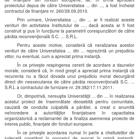
proiectului depus de către Universitatea ... din ..., a fost încheiat
contractul de finanţare nr. 260/28.09.2010.
Prin urmare, Universitatea ... din ... ar fi realizat aceste
venituri din activitatea Institutului de ..., dacă acesta ar fi fost
construit şi pus în funcţiune la parametrii corespunzători de către
pârâta reconvenţională S.C. ... S.R.L.
Pentru aceste motive, consideră că neralizarea acestor
venituri de către Universitatea ... din ... reprezintă un prejudiciu
viitor, nu eventual, cum a apreciat prima instanţă.
În ce priveşte respingerea cererii de acordare a daunelor
morale, consideră că, în mod greşit a apreciat prima instanţă că
recurenta nu a făcut dovada unui prejudiciu moral decurgând
direct din neexecutarea de către pârâta reconvenţională S.C. ...
S.R.L a contractului de furnizare nr. 29.382/17.11.2011.
Or, dimpotrivă, nereuşita Universităţii ... din ... în realizarea
acestui proiect de însemnătate deosebită pentru comunitate,
cauzată de conduita culpabilă a pârâtei, a creat o anumită
neîncredere a autorităţilor finanţatoare în capacitatea
organizatorică a reclamantei de a finaliza asemenea proiecte de
interes public, finanţate din fonduri europene.
În ce priveşte acordarea numai în parte a cheltuielilor de
judecată constând în onorariul de avocat în primă instanţă,