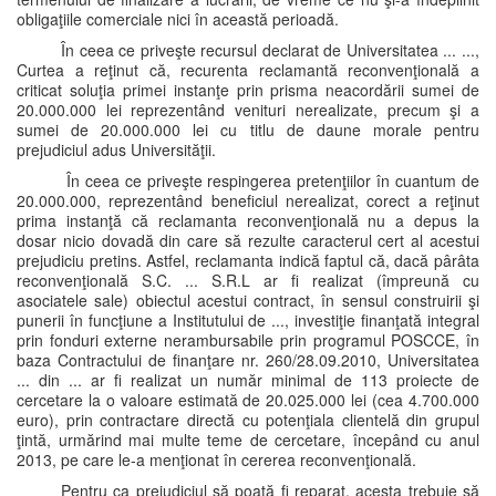
obligaţiile comerciale nici în această perioadă.
În ceea ce priveşte recursul declarat de Universitatea ... ...,
Curtea a reţinut că, recurenta reclamantă reconvenţională a
criticat soluţia primei instanţe prin prisma neacordării sumei de
20.000.000 lei reprezentând venituri nerealizate, precum şi a
sumei de 20.000.000 lei cu titlu de daune morale pentru
prejudiciul adus Universităţii.
În ceea ce priveşte respingerea pretenţiilor în cuantum de
20.000.000, reprezentând beneficiul nerealizat, corect a reţinut
prima instanţă că reclamanta reconvenţională nu a depus la
dosar nicio dovadă din care să rezulte caracterul cert al acestui
prejudiciu pretins. Astfel, reclamanta indică faptul că, dacă pârâta
reconvenţională S.C. ... S.R.L ar fi realizat (împreună cu
asociatele sale) obiectul acestui contract, în sensul construirii şi
punerii în funcţiune a Institutului de ..., investiţie finanţată integral
prin fonduri externe nerambursabile prin programul POSCCE, în
baza Contractului de finanţare nr. 260/28.09.2010, Universitatea
... din ... ar fi realizat un număr minimal de 113 proiecte de
cercetare la o valoare estimată de 20.025.000 lei (cea 4.700.000
euro), prin contractare directă cu potenţiala clientelă din grupul
ţintă, urmărind mai multe teme de cercetare, începând cu anul
2013, pe care le-a menţionat în cererea reconvenţională.
Pentru ca prejudiciul să poată fi reparat, acesta trebuie să