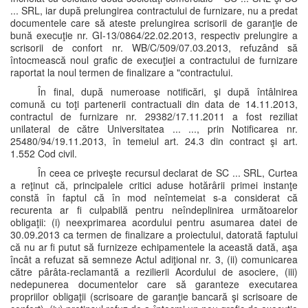
... SRL, iar după prelungirea contractului de furnizare, nu a predat
documentele care să ateste prelungirea scrisorii de garanţie de
bună execuţie nr. GI-13/0864/22.02.2013, respectiv prelungire a
scrisorii de confort nr. WB/C/509/07.03.2013, refuzând să
întocmească noul grafic de execuţiei a contractului de furnizare
raportat la noul termen de finalizare a "contractului.
În final, după numeroase notificări, şi după întâlnirea
comună cu toţi partenerii contractuali din data de 14.11.2013,
contractul de furnizare nr. 29382/17.11.2011 a fost reziliat
unilateral de către Universitatea ... ..., prin Notificarea nr.
25480/94/19.11.2013, în temeiul art. 24.3 din contract şi art.
1.552 Cod civil.
În ceea ce priveşte recursul declarat de SC ... SRL, Curtea
a reţinut că, principalele critici aduse hotărârii primei instanţe
constă în faptul că în mod neîntemeiat s-a considerat că
recurenta ar fi culpabilă pentru neîndeplinirea următoarelor
obligaţii: (i) neexprimarea acordului pentru asumarea datei de
30.09.2013 ca termen de finalizare a proiectului, datorată faptului
că nu ar fi putut să furnizeze echipamentele la această dată, aşa
încât a refuzat să semneze Actul adiţional nr. 3, (ii) comunicarea
către pârâta-reclamantă a rezilierii Acordului de asociere, (iii)
nedepunerea documentelor care să garanteze executarea
propriilor obligaţii (scrisoare de garanţie bancară şi scrisoare de