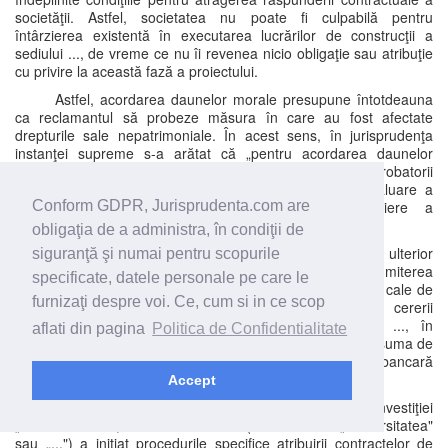
societăţii. Astfel, societatea nu poate fi culpabilă pentru
întârzierea existentă în executarea lucrărilor de construcţii a
sediului ..., de vreme ce nu îi revenea nicio obligaţie sau atribuţie
cu privire la această fază a proiectului.
Astfel, acordarea daunelor morale presupune întotdeauna
ca reclamantul să probeze măsura în care au fost afectate
drepturile sale nepatrimoniale. În acest sens, în jurisprudenţa
instanţei supreme s-a arătat că „pentru acordarea daunelor
morale, este nevoie de existenţa unor elemente probatorii
adecvate care să permită găsirea unor criterii de evaluare a
întinderii acestora, nefiind suficientă libera apreciere a
Conform GDPR, Jurisprudenta.com are
instanţelor".
obligaţia de a administra, în condiţii de
Împotriva aceleiaşi hotărâri, a declarat apel, ulterior
siguranţă şi numai pentru scopurile
recalificat în recurs şi recurenta SC ... SRL, solicitând admiterea
specificate, datele personale pe care le
recursului, schimbarea în parte a hotărârii atacate şi, pe cale de
furnizaţi despre voi. Ce, cum si in ce scop
consecinţă, în principal, respingerea în tot a cererii
reconvenţionale formulată de către Universitatea ... ..., în
aflati din pagina
Politica de Confidentialitate
subsidiar, să se constate că a fost deja executată parţial suma de
508.959,24 lei, prin executarea scrisorii de garanţie bancară
depusă, cu cheltuieli de judecată.
Accept
În motivare, arată că în vederea realizării investiţiei
„Institutul de ...", Universitatea ... ... (în continuare „Universitatea"
sau „...") a iniţiat procedurile specifice atribuirii contractelor de