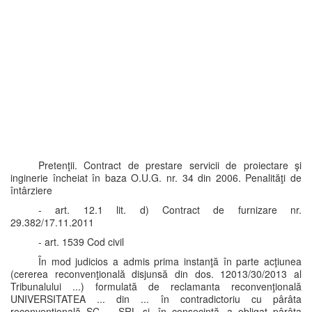
Pretenţii. Contract de prestare servicii de proiectare şi
inginerie încheiat în baza O.U.G. nr. 34 din 2006. Penalităţi de
întârziere
- art. 12.1 lit. d) Contract de furnizare nr.
29.382/17.11.2011
- art. 1539 Cod civil
În mod judicios a admis prima instanţă în parte acţiunea
(cererea reconvenţională disjunsă din dos. 12013/30/2013 al
Tribunalului ...) formulată de reclamanta reconvenţională
UNIVERSITATEA ... din ... în contradictoriu cu pârâta
reconvenţională SC ... SRL şi, în consecinţă, a obligat pârâta