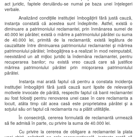
act juridic, faptele derulându-se numai pe baza unei înţelegeri
verbale.
Analizând condiţiile instituţiei îmbogăţirii fără justă cauză,
instanţa constată că acestea sunt îndeplinite. Astfel, există o
diminuare a patrimoniului reclamantei, prin înmânarea sumei de
40.000 lei pârâtei; există o mărire a patrimoniului pârâtei cu suma
de 40.000 lei, primită de la reclamantă; există legătura de
cauzalitate între diminuarea patrimoniului reclamantei şi mărirea
patrimoniului pârâtei; îmbogăţirea s-a realizat în mod neimputabil,
neexistând un alt mijloc juridic la îndemâna reclamantei, pentru
recuperarea banilor; nu există vreo cauză care să justifice
mărirea patrimoniului pârâtei prin micşorarea patrimoniului
pârâtei.
Instanţa mai arată faptul că pentru a constata incidenţa
instituţiei îmbogăţirii fără justă cauză sunt lipsite de relevanţă
motivele invocate de pârâtă, respectiv faptul că banii reclamantei
au fost folosiţi pentru renovarea unei case în care reclamanta a
locuit, atâta timp cât acea casă este proprietatea pârâtei şi a
soţului său ori faptul că reclamanta nu a plătit utilităţile.
În consecinţă, cererea formulată de reclamantă urmează
să fie admisă în parte, cu privire la suma de 40.000 lei.
Cu privire la cererea de obligare a reclamantei la plata