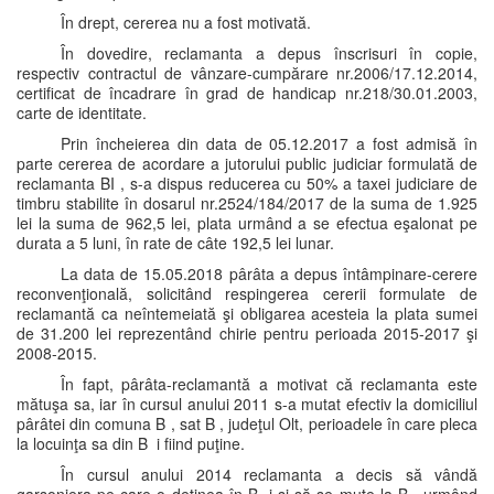
În drept, cererea nu a fost motivată.
În dovedire, reclamanta a depus înscrisuri în copie,
respectiv contractul de vânzare-cumpărare nr.2006/17.12.2014,
certificat de încadrare în grad de handicap nr.218/30.01.2003,
carte de identitate.
Prin încheierea din data de 05.12.2017 a fost admisă în
parte cererea de acordare a jutorului public judiciar formulată de
reclamanta BI , s-a dispus reducerea cu 50% a taxei judiciare de
timbru stabilite în dosarul nr.2524/184/2017 de la suma de 1.925
lei la suma de 962,5 lei, plata urmând a se efectua eşalonat pe
durata a 5 luni, în rate de câte 192,5 lei lunar.
La data de 15.05.2018 pârâta a depus întâmpinare-cerere
reconvenţională, solicitând respingerea cererii formulate de
reclamantă ca neîntemeiată şi obligarea acesteia la plata sumei
de 31.200 lei reprezentând chirie pentru perioada 2015-2017 şi
2008-2015.
În fapt, pârâta-reclamantă a motivat că reclamanta este
mătuşa sa, iar în cursul anului 2011 s-a mutat efectiv la domiciliul
pârâtei din comuna B , sat B , judeţul Olt, perioadele în care pleca
la locuinţa sa din B i fiind puţine.
În cursul anului 2014 reclamanta a decis să vândă