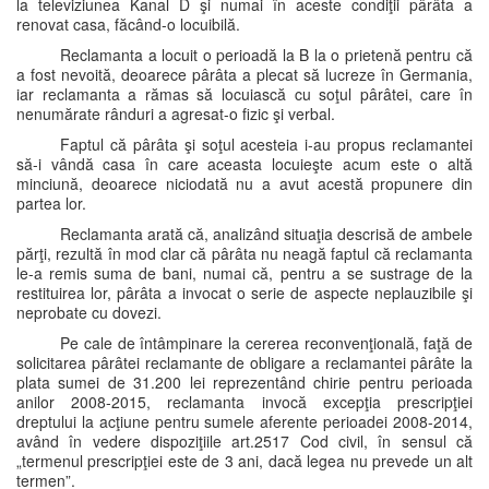
la televiziunea Kanal D şi numai în aceste condiţii pârâta a
renovat casa, făcând-o locuibilă.
Reclamanta a locuit o perioadă la B la o prietenă pentru că
a fost nevoită, deoarece pârâta a plecat să lucreze în Germania,
iar reclamanta a rămas să locuiască cu soţul pârâtei, care în
nenumărate rânduri a agresat-o fizic şi verbal.
Faptul că pârâta şi soţul acesteia i-au propus reclamantei
să-i vândă casa în care aceasta locuieşte acum este o altă
minciună, deoarece niciodată nu a avut acestă propunere din
partea lor.
Reclamanta arată că, analizând situaţia descrisă de ambele
părţi, rezultă în mod clar că pârâta nu neagă faptul că reclamanta
le-a remis suma de bani, numai că, pentru a se sustrage de la
restituirea lor, pârâta a invocat o serie de aspecte neplauzibile şi
neprobate cu dovezi.
Pe cale de întâmpinare la cererea reconvenţională, faţă de
solicitarea pârâtei reclamante de obligare a reclamantei pârâte la
plata sumei de 31.200 lei reprezentând chirie pentru perioada
anilor 2008-2015, reclamanta invocă excepţia prescripţiei
dreptului la acţiune pentru sumele aferente perioadei 2008-2014,
având în vedere dispoziţiile art.2517 Cod civil, în sensul că
„termenul prescripţiei este de 3 ani, dacă legea nu prevede un alt
termen”.