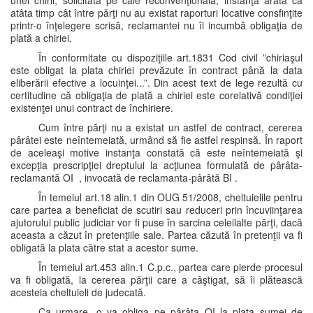
unei chirii, solicitată pe cale reconvenţională, instanţa arată că
atâta timp cât între părţi nu au existat raporturi locative consfinţite
printr-o înţelegere scrisă, reclamantei nu îi incumbă obligaţia de
plată a chiriei.
În conformitate cu dispoziţiile art.1831 Cod civil ”chiriaşul
este obligat la plata chiriei prevăzute în contract până la data
eliberării efective a locuinţei...”. Din acest text de lege rezultă cu
certitudine că obligaţia de plată a chiriei este corelativă condiţiei
existenţei unui contract de închiriere.
Cum între părţi nu a existat un astfel de contract, cererea
pârâtei este neîntemeiată, urmând să fie astfel respinsă. În raport
de aceleaşi motive instanţa constată că este neîntemeiată şi
excepţia prescripţiei dreptului la acţiunea formulată de pârâta-
reclamantă OI , invocată de reclamanta-pârâtă BI .
În temeiul art.18 alin.1 din OUG 51/2008, cheltuielile pentru
care partea a beneficiat de scutiri sau reduceri prin încuviinţarea
ajutorului public judiciar vor fi puse în sarcina celeilalte părţi, dacă
aceasta a căzut în pretenţiile sale. Partea căzută în pretenţii va fi
obligată la plata către stat a acestor sume.
În temeiul art.453 alin.1 C.p.c., partea care pierde procesul
va fi obligată, la cererea părţii care a câştigat, să îi plătească
acesteia cheltuieli de judecată.
Ca urmare, o va obliga pe pârâta OI la plata sumei de