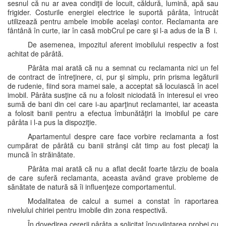
sesnul că nu ar avea condiţii de locuit, căldură, lumină, apă sau
frigider. Costurile energiei electrice le suportă pârâta, întrucât
utilizează pentru ambele imobile acelaşi contor. Reclamanta are
fântână în curte, iar în casă mobCrul pe care şi l-a adus de la B i.
De asemenea, impozitul aferent imobilului respectiv a fost
achitat de pârâtă.
Pârâta mai arată că nu a semnat cu reclamanta nici un fel
de contract de întreţinere, ci, pur şi simplu, prin prisma legăturii
de rudenie, fiind sora mamei sale, a acceptat să locuiască în acel
imobil. Pârâta susţine că nu a folosit niciodată în interesul ei vreo
sumă de bani din cei care i-au aparţinut reclamantei, iar aceasta
a folosit banii pentru a efectua îmbunătăţiri la imobilul pe care
pârâta i l-a pus la dispoziţie.
Apartamentul despre care face vorbire reclamanta a fost
cumpărat de pârâtă cu banii strânşi cât timp au fost plecaţi la
muncă în străinătate.
Pârâta mai arată că nu a aflat decât foarte târziu de boala
de care suferă reclamanta, aceasta având grave probleme de
sănătate de natură să îi influenţeze comportamentul.
Modalitatea de calcul a sumei a constat în raportarea
nivelului chiriei pentru imobile din zona respectivă.
În dovedirea cererii pârâta a solicitat încuviinţarea probei cu