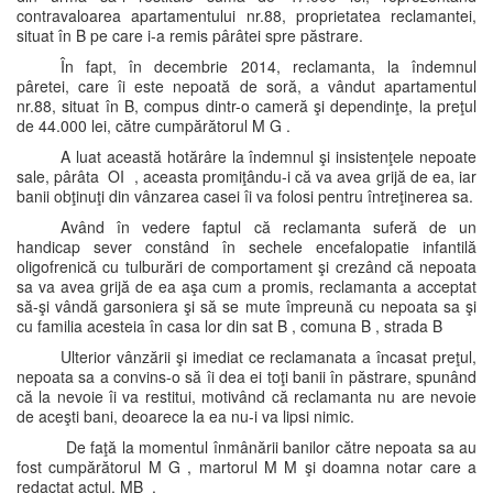
contravaloarea apartamentului nr.88, proprietatea reclamantei,
situat în B pe care i-a remis pârâtei spre păstrare.
În fapt, în decembrie 2014, reclamanta, la îndemnul
pâretei, care îi este nepoată de soră, a vândut apartamentul
nr.88, situat în B, compus dintr-o cameră şi dependinţe, la preţul
de 44.000 lei, către cumpărătorul M G .
A luat această hotărâre la îndemnul şi insistenţele nepoate
sale, pârâta OI , aceasta promiţându-i că va avea grijă de ea, iar
banii obţinuţi din vânzarea casei îi va folosi pentru întreţinerea sa.
Având în vedere faptul că reclamanta suferă de un
handicap sever constând în sechele encefalopatie infantilă
oligofrenică cu tulburări de comportament şi crezând că nepoata
sa va avea grijă de ea aşa cum a promis, reclamanta a acceptat
să-şi vândă garsoniera şi să se mute împreună cu nepoata sa şi
cu familia acesteia în casa lor din sat B , comuna B , strada B
Ulterior vânzării şi imediat ce reclamanata a încasat preţul,
nepoata sa a convins-o să îi dea ei toţi banii în păstrare, spunând
că la nevoie îi va restitui, motivând că reclamanta nu are nevoie
de aceşti bani, deoarece la ea nu-i va lipsi nimic.
De faţă la momentul înmânării banilor către nepoata sa au
fost cumpărătorul M G , martorul M M şi doamna notar care a
redactat actul, MB .