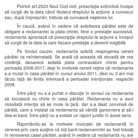
Potrivit art.2523 Noul Cod civil, prescripţia extinctivă începe
să curgă de la data când titularul dreptului la acţiune a cunoscut
sau, după împrejurări, trebuia să cunoască naşterea lui.
În cauză, având în vedere că solicitarea pârâtei este de
obligare a reclamantei la plata chiriei, fiind o prestaţie succesivă,
reclamanta apreciază că prescripţia dreptului la acţiune a început
să curgă de la data la care fiecare prestaţie a devenit exigibilă.
Pe fondul cauzei, reclamanta solictă respingerea cererii
pârâtei ca neîntemeiată. Se arată că aceasta dă dovadă de rea
credinţă, deoarece solisită plata contravalorii chiriei pentru
perioada 2008-2017, deşi în motivele cererii reţine că reclamanta
s-a mutat în casa pârâtei în cursul anului 2011, deci cu 3 ani mai
târziu faţă de limita inferioară a perioadei menţionate, respectiv
2008.
Între părţi nu s-a purtat o discuţie în sensul ca reclamanta
să locuiască cu chirie în casa pârâtei. Reclamanta nu a avut
niciodată intenţia să se mute la ţară, dar s-a lăsat convinsă de
pârâtă, care a insistat ca reclamanta să vândă garsoniera şi să-i
dea ei banii. Între părţi nu a existat un raport juridic în acest sens.
Raportându-se la motivele invocate de reclamantă în
cererea prin care susţine că toţi banii reclamamntei au fost folosiţi
în renovarea casei pârâtei, având în vedere că reclamanta nu are