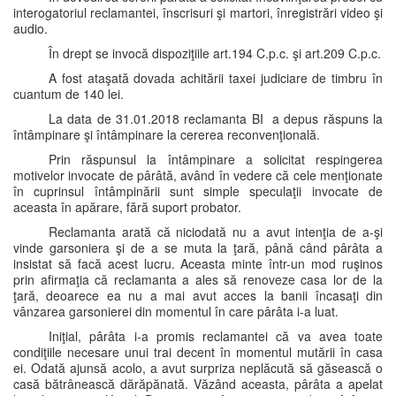
interogatoriul reclamantei, înscrisuri şi martori, înregistrări video şi
audio.
În drept se invocă dispoziţiile art.194 C.p.c. şi art.209 C.p.c.
A fost ataşată dovada achitării taxei judiciare de timbru în
cuantum de 140 lei.
La data de 31.01.2018 reclamanta BI a depus răspuns la
întâmpinare şi întâmpinare la cererea reconvenţională.
Prin răspunsul la întâmpinare a solicitat respingerea
motivelor invocate de pârâtă, având în vedere că cele menţionate
în cuprinsul întâmpinării sunt simple speculaţii invocate de
aceasta în apărare, fără suport probator.
Reclamanta arată că niciodată nu a avut intenţia de a-şi
vinde garsoniera şi de a se muta la ţară, până când pârâta a
insistat să facă acest lucru. Aceasta minte într-un mod ruşinos
prin afirmaţia că reclamanta a ales să renoveze casa lor de la
ţară, deoarece ea nu a mai avut acces la banii încasaţi din
vânzarea garsonierei din momentul în care pârâta i-a luat.
Iniţial, pârâta i-a promis reclamantei că va avea toate
condiţiile necesare unui trai decent în momentul mutării în casa
ei. Odată ajunsă acolo, a avut surpriza neplăcută să găsească o
casă bătrânească dărăpănată. Văzând aceasta, pârâta a apelat