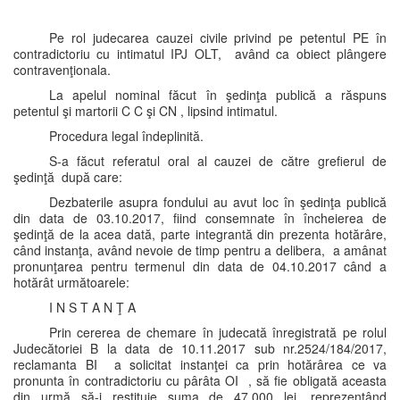
Pe rol judecarea cauzei civile privind pe petentul PE în
contradictoriu cu intimatul IPJ OLT, având ca obiect plângere
contravenţionala.
La apelul nominal făcut în şedinţa publică a răspuns
petentul şi martorii C C şi CN , lipsind intimatul.
Procedura legal îndeplinită.
S-a făcut referatul oral al cauzei de către grefierul de
şedinţă după care:
Dezbaterile asupra fondului au avut loc în şedinţa publică
din data de 03.10.2017, fiind consemnate în încheierea de
şedinţă de la acea dată, parte integrantă din prezenta hotărâre,
când instanţa, având nevoie de timp pentru a delibera, a amânat
pronunţarea pentru termenul din data de 04.10.2017 când a
hotărât următoarele:
I N S T A N Ţ A
Prin cererea de chemare în judecată înregistrată pe rolul
Judecătoriei B la data de 10.11.2017 sub nr.2524/184/2017,
reclamanta BI a solicitat instanţei ca prin hotărârea ce va
pronunta în contradictoriu cu pârâta OI , să fie obligată aceasta
din urmă să-i restituie suma de 47.000 lei, reprezentând