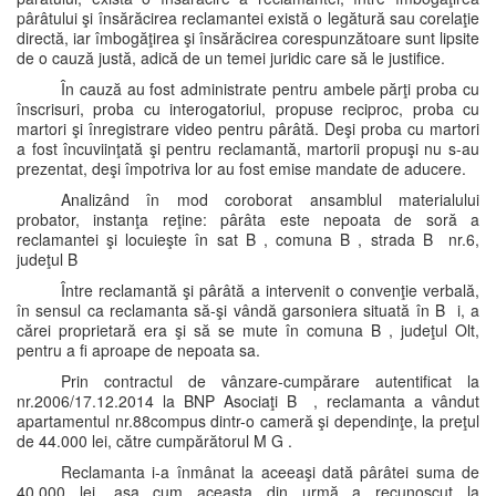
pârâtului şi însărăcirea reclamantei există o legătură sau corelaţie
directă, iar îmbogăţirea şi însărăcirea corespunzătoare sunt lipsite
de o cauză justă, adică de un temei juridic care să le justifice.
În cauză au fost administrate pentru ambele părţi proba cu
înscrisuri, proba cu interogatoriul, propuse reciproc, proba cu
martori şi înregistrare video pentru pârâtă. Deşi proba cu martori
a fost încuviinţată şi pentru reclamantă, martorii propuşi nu s-au
prezentat, deşi împotriva lor au fost emise mandate de aducere.
Analizând în mod coroborat ansamblul materialului
probator, instanţa reţine: pârâta este nepoata de soră a
reclamantei şi locuieşte în sat B , comuna B , strada B nr.6,
judeţul B
Între reclamantă şi pârâtă a intervenit o convenţie verbală,
în sensul ca reclamanta să-şi vândă garsoniera situată în B i, a
cărei proprietară era şi să se mute în comuna B , judeţul Olt,
pentru a fi aproape de nepoata sa.
Prin contractul de vânzare-cumpărare autentificat la
nr.2006/17.12.2014 la BNP Asociaţi B , reclamanta a vândut
apartamentul nr.88compus dintr-o cameră şi dependinţe, la preţul
de 44.000 lei, către cumpărătorul M G .
Reclamanta i-a înmânat la aceeaşi dată pârâtei suma de
40.000 lei, aşa cum aceasta din urmă a recunoscut la