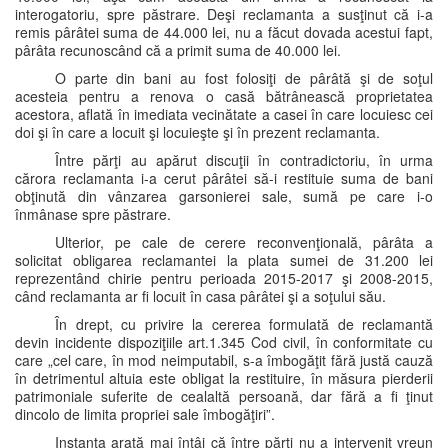
interogatoriu, spre păstrare. Deşi reclamanta a susţinut că i-a
remis pârâtei suma de 44.000 lei, nu a făcut dovada acestui fapt,
pârâta recunoscând că a primit suma de 40.000 lei.
O parte din bani au fost folosiţi de pârâtă şi de soţul
acesteia pentru a renova o casă bătrânească proprietatea
acestora, aflată în imediata vecinătate a casei în care locuiesc cei
doi şi în care a locuit şi locuieşte şi în prezent reclamanta.
Între părţi au apărut discuţii în contradictoriu, în urma
cărora reclamanta i-a cerut pârâtei să-i restituie suma de bani
obţinută din vânzarea garsonierei sale, sumă pe care i-o
înmânase spre păstrare.
Ulterior, pe cale de cerere reconvenţională, pârâta a
solicitat obligarea reclamantei la plata sumei de 31.200 lei
reprezentând chirie pentru perioada 2015-2017 şi 2008-2015,
când reclamanta ar fi locuit în casa pârâtei şi a soţului său.
În drept, cu privire la cererea formulată de reclamantă
devin incidente dispoziţiile art.1.345 Cod civil, în conformitate cu
care „cel care, în mod neimputabil, s-a îmbogăţit fără justă cauză
în detrimentul altuia este obligat la restituire, în măsura pierderii
patrimoniale suferite de cealaltă persoană, dar fără a fi ţinut
dincolo de limita propriei sale îmbogăţiri”.
Instanţa arată mai întâi că între părţi nu a intervenit vreun