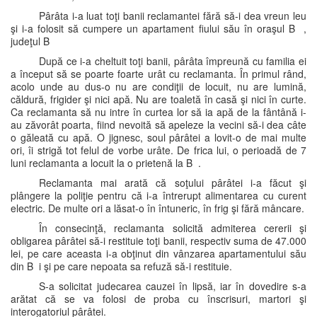
Pârâta i-a luat toţi banii reclamantei fără să-i dea vreun leu
şi i-a folosit să cumpere un apartament fiului său în oraşul B ,
judeţul B
După ce i-a cheltuit toţi banii, pârâta împreună cu familia ei
a început să se poarte foarte urât cu reclamanta. În primul rând,
acolo unde au dus-o nu are condiţii de locuit, nu are lumină,
căldură, frigider şi nici apă. Nu are toaletă în casă şi nici în curte.
Ca reclamanta să nu intre în curtea lor să ia apă de la fântână i-
au zăvorât poarta, fiind nevoită să apeleze la vecini să-i dea câte
o găleată cu apă. O jignesc, soul pârâtei a lovit-o de mai multe
ori, îi strigă tot felul de vorbe urâte. De frica lui, o perioadă de 7
luni reclamanta a locuit la o prietenă la B .
Reclamanta mai arată că soţului pârâtei i-a făcut şi
plângere la poliţie pentru că i-a întrerupt alimentarea cu curent
electric. De multe ori a lăsat-o în întuneric, în frig şi fără mâncare.
În consecinţă, reclamanta solicită admiterea cererii şi
obligarea pârâtei să-i restituie toţi banii, respectiv suma de 47.000
lei, pe care aceasta i-a obţinut din vânzarea apartamentului său
din B i şi pe care nepoata sa refuză să-i restituie.
S-a solicitat judecarea cauzei în lipsă, iar în dovedire s-a
arătat că se va folosi de proba cu înscrisuri, martori şi
interogatoriul pârâtei.