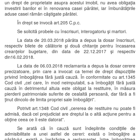
un drept de proprietate asupra acestui imobil, nu avea obligaţia
investirii banilor ei în renovarea casei pârâtei, iar îmbunătăţirile
aduse casei rămân câştigate pârâtei.
În drept se invocă art.205 C.p.c.
Se solicită probele cu înscrisuri, interogatoriu şi martori.
La data de 20.03.2018 pârâta a depus la dosar înscrisuri,
respectiv bilete de călătorie şi două chitanţe pentru încasarea
creanţelor bugetare, din data de 22.12.2017 şi respectiv
din16.02.2018.
La data de 06.03.2018 reclamanta a depus la dosar cerere
precizatoare, prin care a invocat ca temei de drept dispoziţiile
privind îmbogăţirea fără justă cauză. În conformitate cu art.1345
Cod civil „cel care, în mod neimputabil, s-a îmbogăţit fără justă
cauză în detrimentul altuia este obligat la restituire, în măsura
pierderii patrimoniale suferite de cealaltă persoană, dar fără a fi
ţinut dincolo de limita propriei sale îmbogăţiri”.
Potrivit art.1348 Cod civil „cererea de restituire nu poate fi
admisă, dacă cel prejudiciat are dreptul la o altă acţiune pentru a
obţine ceea ce îi este datorat”.
Se arată că în cauză sunt îndeplinite condiţiile de
admisibilitate a unei astfel de cereri: există o îmbogăţire a
pârâtului, există o însărăcire a reclamantei, între îmbogăţirea