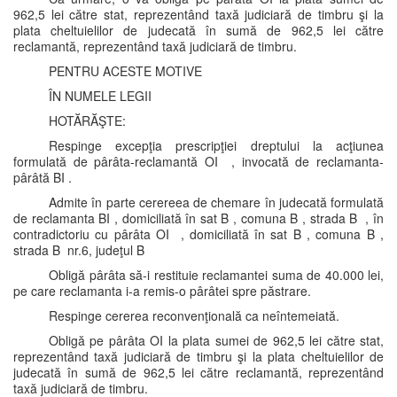
962,5 lei către stat, reprezentând taxă judiciară de timbru şi la
plata cheltuielilor de judecată în sumă de 962,5 lei către
reclamantă, reprezentând taxă judiciară de timbru.
PENTRU ACESTE MOTIVE
ÎN NUMELE LEGII
HOTĂRĂŞTE:
Respinge excepţia prescripţiei dreptului la acţiunea
formulată de pârâta-reclamantă OI , invocată de reclamanta-
pârâtă BI .
Admite în parte cerereea de chemare în judecată formulată
de reclamanta BI , domiciliată în sat B , comuna B , strada B , în
contradictoriu cu pârâta OI , domiciliată în sat B , comuna B ,
strada B nr.6, judeţul B
Obligă pârâta să-i restituie reclamantei suma de 40.000 lei,
pe care reclamanta i-a remis-o pârâtei spre păstrare.
Respinge cererea reconvenţională ca neîntemeiată.
Obligă pe pârâta OI la plata sumei de 962,5 lei către stat,
reprezentând taxă judiciară de timbru şi la plata cheltuielilor de
judecată în sumă de 962,5 lei către reclamantă, reprezentând
taxă judiciară de timbru.