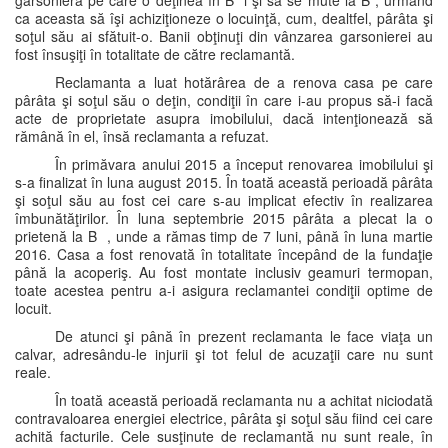
garsoniera pe care o deţinea în B i şi să se mute la B , urmând
ca aceasta să îşi achiziţioneze o locuinţă, cum, dealtfel, pârâta şi
soţul său ai sfătuit-o. Banii obţinuţi din vânzarea garsonierei au
fost însuşiţi în totalitate de către reclamantă.
Reclamanta a luat hotărârea de a renova casa pe care
pârâta şi soţul său o deţin, condiţii în care i-au propus să-i facă
acte de proprietate asupra imobilului, dacă intenţionează să
rămână în el, însă reclamanta a refuzat.
În primăvara anului 2015 a început renovarea imobilului şi
s-a finalizat în luna august 2015. În toată această perioadă pârâta
şi soţul său au fost cei care s-au implicat efectiv în realizarea
îmbunătăţirilor. În luna septembrie 2015 pârâta a plecat la o
prietenă la B , unde a rămas timp de 7 luni, până în luna martie
2016. Casa a fost renovată în totalitate începând de la fundaţie
până la acoperiş. Au fost montate inclusiv geamuri termopan,
toate acestea pentru a-i asigura reclamantei condiţii optime de
locuit.
De atunci şi până în prezent reclamanta le face viaţa un
calvar, adresându-le injurii şi tot felul de acuzaţii care nu sunt
reale.
În toată această perioadă reclamanta nu a achitat niciodată
contravaloarea energiei electrice, pârâta şi soţul său fiind cei care
achită facturile. Cele susţinute de reclamantă nu sunt reale, în