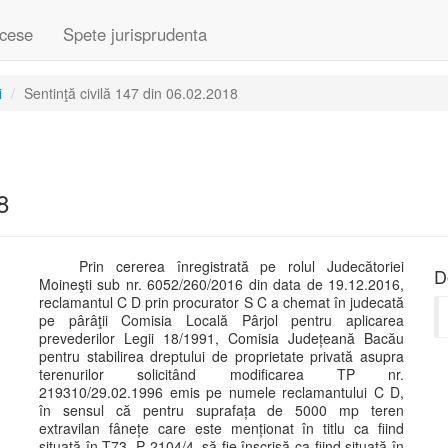
cese
Spete jurisprudenta
i
Sentinţă civilă 147 din 06.02.2018
8
Prin cererea înregistrată pe rolul Judecătoriei
D
Moineşti sub nr. 6052/260/2016 din data de 19.12.2016,
reclamantul C D prin procurator S C a chemat în judecată
pe pârâţii Comisia Locală Pârjol pentru aplicarea
prevederilor Legii 18/1991, Comisia Județeană Bacău
pentru stabilirea dreptului de proprietate privată asupra
terenurilor solicitând modificarea TP nr.
219310/29.02.1996 emis pe numele reclamantului C D,
în sensul că pentru suprafața de 5000 mp teren
extravilan fânețe care este menționat în titlu ca fiind
situată în T73, P 2104/4, să fie înscrisă ca fiind situată în