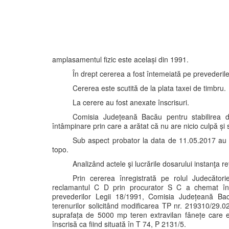
amplasamentul fizic este același din 1991.
În drept cererea a fost întemeiată pe prevederil
Cererea este scutită de la plata taxei de timbru.
La cerere au fost anexate înscrisuri.
Comisia Județeană Bacău pentru stabilirea dr
întâmpinare prin care a arătat că nu are nicio culpă și so
Sub aspect probator la data de 11.05.2017 au f
topo.
Analizând actele şi lucrările dosarului instanţa r
Prin cererea înregistrată pe rolul Judecăto
reclamantul C D prin procurator S C a chemat în 
prevederilor Legii 18/1991, Comisia Județeană Bacă
terenurilor solicitând modificarea TP nr. 219310/29.
suprafața de 5000 mp teren extravilan fânețe care est
înscrisă ca fiind situată în T 74, P 2131/5.