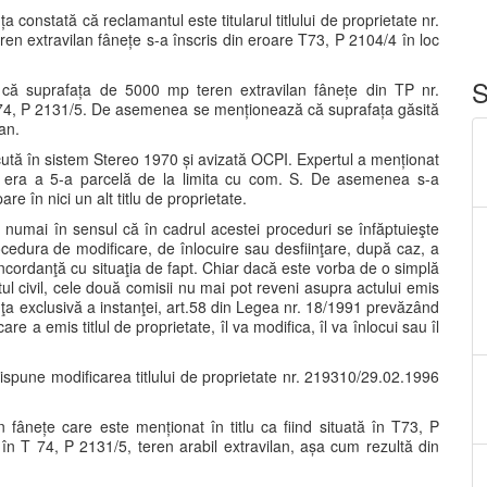
a constată că reclamantul este titularul titlului de proprietate nr.
n extravilan fânețe s-a înscris din eroare T73, P 2104/4 în loc
S
ă că suprafața de 5000 mp teren extravilan fânețe din TP nr.
 74, P 2131/5. De asemenea se menționează că suprafața găsită
an.
ăcută în sistem Stereo 1970 și avizată OCPI. Expertul a menționat
ă era a 5-a parcelă de la limita cu com. S. De asemenea s-a
e în nici un alt titlu de proprietate.
nu numai în sensul că în cadrul acestei proceduri se înfăptuieşte
procedura de modificare, de înlocuire sau desfiinţare, după caz, a
concordanţă cu situaţia de fapt. Chiar dacă este vorba de o simplă
cuitul civil, cele două comisii nu mai pot reveni asupra actului emis
nţa exclusivă a instanţei, art.58 din Legea nr. 18/1991 prevăzând
e a emis titlul de proprietate, îl va modifica, îl va înlocui sau îl
ispune modificarea titlului de proprietate nr. 219310/29.02.1996
 fânețe care este menționat în titlu ca fiind situată în T73, P
ă în T 74, P 2131/5, teren arabil extravilan, așa cum rezultă din