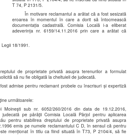
T 74, P 2131/5.
În motivare reclamantul a arătat că a fost sesizată
eroarea în momentul în care a dorit să întocmească
documentația cadastrală. Comisia Locală i-a eliberat
adeverința nr. 6159/14.11.2016 prin care a arătat că
e Legii 18/1991.
eptului de proprietate privată asupra terenurilor a formulat
licită să nu fie obligată la cheltuieli de judecată.
ost admise pentru reclamant probele cu înscrisuri și expertiză
eţine următoarele:
riei Moineşti sub nr. 6052/260/2016 din data de 19.12.2016,
judecată pe pârâţii Comisia Locală Pârjol pentru aplicarea
u pentru stabilirea dreptului de proprietate privată asupra
02.1996 emis pe numele reclamantului C D, în sensul că pentru
e menționat în titlu ca fiind situată în T73, P 2104/4, să fie