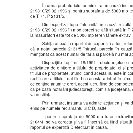
În urma probatoriului administrat în cauză instanț
219310/29.02.1996 și pentru suprafața de 5000 mp tere
de T 74, P 2131/5.
Din expertiza topo întocmită în cauză rezult
219310/29.02.1996 în mod corect se află situată în T
la măsurători este tot de 5000 mp teren fânețe extravil
Schița anexă la raportul de expertiză a fost ref
că a notat parcela 2131/5 întrucât parcela în cauz
menționat că acest număr de tarla și parcelă nu mai apar
Dispoziţiile Legii nr. 18/1991 trebuie înţelese 
activitatea de emitere a titlului de proprietate, ci şi 
titlului de proprietate, atunci când acesta nu este în 
rectificare a titlului, dat fiind ca acesta a intrat în cir
ce conţine anumite erori, acest lucru fiind de compete
că pe baza hotărârii judecătoreşti, comisia judeţeană, car
va desfiinţa.
Prin urmare, instanța va admite acțiunea și va d
emis pe numele reclamantului C D, astfel:
- pentru suprafața de 5000 mp teren extravilan
2104/4, se va corecta și va fi înscrisă ca fiind situat
raportul de expertiză D efectuat în cauză.