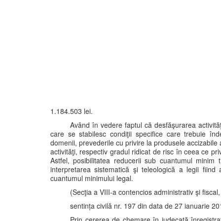
1.184.503 lei.
Având în vedere faptul că desfăşurarea activităţ
care se stabilesc condiţii specifice care trebuie î
domenii, prevederile cu privire la produsele accizabile 
activităţi, respectiv gradul ridicat de risc în ceea ce pr
Astfel, posibilitatea reducerii sub cuantumul minim 
interpretarea sistematică şi teleologică a legii fiin
cuantumul minimului legal.
(Secţia a VIII-a contencios administrativ şi fiscal,
sentința civilă nr. 197 din data de 27 ianuarie 20
Prin cererea de chemare în judecată înregistra