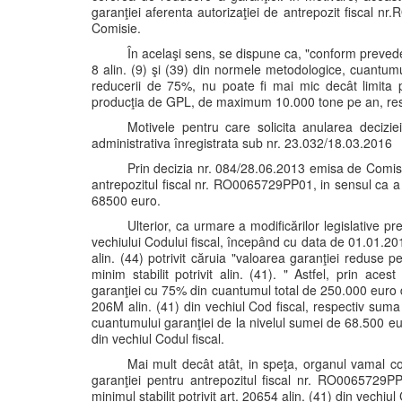
garanţiei aferenta autorizaţiei de antrepozit fiscal 
Comisie.
În acelaşi sens, se dispune ca, "conform prevederi
8 alin. (9) şi (39) din normele metodologice, cuantum
reducerii de 75%, nu poate fi mai mic decât limita
producţia de GPL, de maximum 10.000 tone pe an, resp
Motivele pentru care solicita anularea decizie
administrativa înregistrata sub nr. 23.032/18.03.2016
Prin decizia nr. 084/28.06.2013 emisa de Comisi
antrepozitul fiscal nr. RO0065729PP01, in sensul ca 
68500 euro.
Ulterior, ca urmare a modificărilor legislative
vechiului Codului fiscal, începând cu data de 01.01.2014
alin. (44) potrivit căruia "valoarea garanţiei reduse p
minim stabilit potrivit alin. (41). " Astfel, prin ac
garanţiei cu 75% din cuantumul total de 250.000 euro da
206M alin. (41) din vechiul Cod fiscal, respectiv sum
cuantumului garanţiei de la nivelul sumei de 68.500 eur
din vechiul Codul fiscal.
Mai mult decât atât, in speţa, organul vamal c
garanţiei pentru antrepozitul fiscal nr. RO0065729
minimul stabilit potrivit art. 20654 alin. (41) din vechiul 