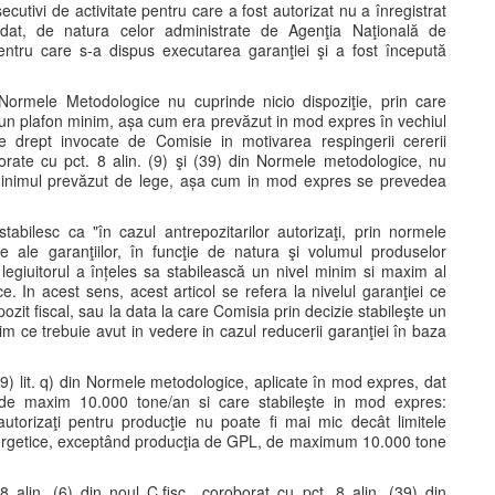
secutivi de activitate pentru care a fost autorizat nu a înregistrat
olidat, de natura celor administrate de Agenţia Naţională de
pentru care s-a dispus executarea garanţiei şi a fost începută
ormele Metodologice nu cuprinde nicio dispoziţie, prin care
la un plafon minim, așa cum era prevăzut in mod expres în vechiul
de drept invocate de Comisie in motivarea respingerii cererii
oborate cu pct. 8 alin. (9) şi (39) din Normele metodologice, nu
 minimul prevăzut de lege, așa cum in mod expres se prevedea
 stabilesc ca "în cazul antrepozitarilor autorizaţi, prin normele
 ale garanţiilor, în funcţie de natura şi volumul produselor
 legiuitorul a înțeles sa stabilească un nivel minim si maxim al
ce. In acest sens, acest articol se refera la nivelul garanţiei ce
epozit fiscal, sau la data la care Comisia prin decizie stabileşte un
m ce trebuie avut in vedere in cazul reducerii garanţiei în baza
n. (9) lit. q) din Normele metodologice, aplicate în mod expres, dat
te de maxim 10.000 tone/an si care stabileşte in mod expres:
autorizaţi pentru producţie nu poate fi mai mic decât limitele
nergetice, exceptând producţia de GPL, de maximum 10.000 tone
 alin. (6) din noul C.fisc., coroborat cu pct. 8 alin. (39) din