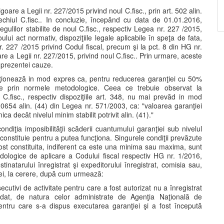
igoare a Legii nr. 227/2015 privind noul C.fisc., prin art. 502 alin.
chiul C.fisc.. In concluzie, începând cu data de 01.01.2016,
egulilor stabilite de noul C.fisc., respectiv Legea nr. 227 /2015,
lui act normativ, dispoziţiile legale aplicabile în speţa de fata,
. 227 /2015 privind Codul fiscal, precum şi la pct. 8 din HG nr.
 a Legii nr. 227/2015, privind noul C.fisc.. Prin urmare, aceste
 prezentei cauze.
menţionează in mod expres ca, pentru reducerea garanţiei cu 50%
lite prin normele metodologice. Ceea ce trebuie observat la
i C.fisc., respectiv dispoziţiile art. 348, nu mai prevăd in mod
0654 alin. (44) din Legea nr. 571/2003, ca: "valoarea garanţiei
ca decât nivelul minim stabilit potrivit alin. (41)."
ndiţia imposibilităţii scăderii cuantumului garanţiei sub nivelul
constituie pentru a putea funcţiona. Singurele condiţii prevăzute
st constituita, indiferent ca este una minima sau maxima, sunt
dologice de aplicare a Codului fiscal respectiv HG nr. 1/2016,
stinatarului înregistrat şi expeditorului înregistrat, comisia sau,
iei, la cerere, după cum urmează:
secutivi de activitate pentru care a fost autorizat nu a înregistrat
olidat, de natura celor administrate de Agenţia Naţională de
pentru care s-a dispus executarea garanţiei şi a fost începută