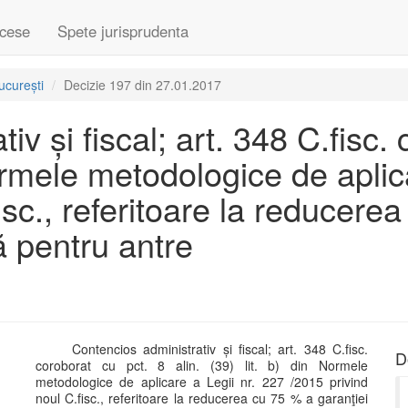
cese
Spete jurisprudenta
ucurești
Decizie 197 din 27.01.2017
v și fiscal; art. 348 C.fisc.
 Normele metodologice de aplic
isc., referitoare la reducere
tă pentru antre
Contencios administrativ și fiscal; art. 348 C.fisc.
D
coroborat cu pct. 8 alin. (39) lit. b) din Normele
metodologice de aplicare a Legii nr. 227 /2015 privind
noul C.fisc., referitoare la reducerea cu 75 % a garanţiei