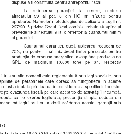
dispuse a fi constituită pentru antrepozitul fiscal
La reducerea garanţiei, la cerere, conform
alineatului 39 al pct. 8 din HG nr. 1/2016 pentru
aprobarea Normelor metodologice de aplicare a Legii nr.
227/2015 privind Codul fiscal, comisia trebuie să aplice şi
prevederile alineatului 9 lit. q referitor la cuantumul minim
al garanţiei.
Cuantumul garanţiei, după aplicarea reducerii de
75%, nu poate fi mai mic decât limita prevăzută pentru
producţia de produse energetice, exceptând producţia de
GPL, de maximum 10.000 tone pe an, respectiv
ii în anumite domenii este reglementată prin legi speciale, prin
ndeplinite de persoanele care doresc să funcţioneze în aceste
au fost adoptate prin luarea în considerare a specificului acestor
iveşte evaziunea fiscală pe care acest tip de activităţi îl incumbă.
trebuia să fie expres legiferată, prezumţia simplă dedusă din
d aceea că legiuitorul nu a dorit scăderea acestei garanţii sub
17)
tă la data de 18.05.2016 sub nr.3535/2/2016 pe rolul Curţii de