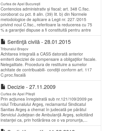
Curtea de Apel București
Contencios administrativ și fiscal; art. 348 C.fisc.
coroborat cu pct. 8 alin. (39) lit. b) din Normele
metodologice de aplicare a Legii nr. 227 /2015
privind noul C.fisc., referitoare la reducerea cu 75
% a garanţiei dispuse a fi constituită pentru antre
Sentinţă civilă - 28.01.2015
Tribunalul Brașov
Achitarea integrală a CASS datorată anterior
emiterii deciziei de compensare a obligaţiilor fiscale.
Nelegalitate. Procedura de restituire a sumelor
achitate de contribuabili- condiţii conform art. 117
C.proc.fiscală
Decizie - 27.11.2009
Curtea de Apel Pitești
Prin acţiunea înregistrată sub nr.121/109/2009 pe
rolul Tribunalului Argeş, reclamantul Sindicatul
Sanitas Argeş a chemat în judecată pe pârâtul
Serviciul Judeţean de Ambulanţă Argeş, solicitând
instanţei ca, prin hotărârea ce o va pronunţa,...