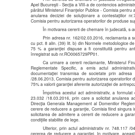
Apel Bucureşti - Secţia a VIII-a de contencios administra
pârâtul Ministerul Finanţelor Publice - Comisia pentru
anularea deciziei de soluţionare a contestaţiilor nr
Comisia pentru autorizarea operatorilor de produse su
În motivarea cererii de chemare în judecată, s-a
Prin adresa nr. 162/02.03.2016, reclamanta a soli
cu pct. 8 alin. (39) lit. b) din Normele metodologice de
75 % a garanţiei dispuse a fi constituită pentru antr
înregistrat sub nr.RO0065729PP01.
Ca urmare a cererii reclamante, Ministerul Fi
Reglementate Specific, a emis actul administrati
documentaţiei transmisa de societate prin adresa 
/28.06.2013, Comisia pentru autorizarea operatorilor
75% a valorii garanţiei aferente autorizaţiei de antre
Împotriva acestui act administrativ, a formulat 
23.032 /18.03.2016, prin care a solicitat anularea a
Direcţia Generala Management al Domeniilor Regleme
cerere de reducere a garanţie, Comisia fiind singura ins
solicitarea de admitere a cererii de reducere a garan
condiţiile stabilite de lege.
Ulterior, prin actul administrativ nr. 748.117 /
cererea de reducere a garanţiei. In motivare, aceas