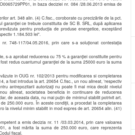
nr.RO0065729PP01, in baza deciziei nr. 084 /28.06.2013 emisa de
lor art. 348 alin. (4) C.fisc., coroborate cu precizările de la pct.
ul garanţiei ce trebuie constituita de SC B. SRL, după aplicarea
 prevăzuta pentru producţia de produse energetice, exceptând
ectiv 1.184.503 lei".
i nr. 748-117/04.05.2016, prin care s-a soluţionat contestaţia
e, s-a aprobat reducerea cu 75 % a garanţiei constituite pentru
a fost redus cuantumul garanţiei de la suma 25000 euro la suma
 prevăzute in OUG nr. 102/2013 pentru modificarea si completarea
, a fost introdus la art. 20654 C.fisc., un nou alineat, 'respectiv
entru antrepozitarii autorizaţi nu poate fi mai mica decât nivelul
est nou alineat, societatea beneficia in continuare de reducerea
r, de aceasta data, nu mai puţin de minimul stabilit potrivit art.
a de 250.000 euro. În aceste condiţii, a procedat la completarea
o la nivelul minim stabilit in mod expres de art. 20654 alin. (41)
ompetent a emis decizia nr. 11 /03.03.2014, prin care valoarea
PP01, a fost mărita la suma de 250.000 euro, care reprezenta
Codul fiscal.