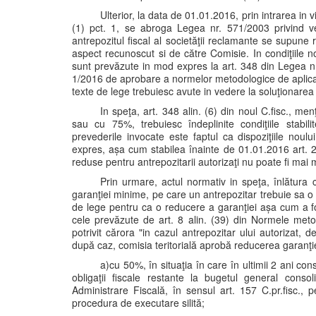
Ulterior, la data de 01.01.2016, prin intrarea in v
(1) pct. 1, se abroga Legea nr. 571/2003 privind ve
antrepozitul fiscal al societăţii reclamante se supune r
aspect recunoscut si de către Comisie. In condiţiile nou
sunt prevăzute in mod expres la art. 348 din Legea nr
1/2016 de aprobare a normelor metodologice de aplicare
texte de lege trebuiesc avute in vedere la soluţionarea
In speţa, art. 348 alin. (6) din noul C.fisc., 
sau cu 75%, trebuiesc îndeplinite condiţiile stabi
prevederile invocate este faptul ca dispoziţiile noulu
expres, așa cum stabilea înainte de 01.01.2016 art. 2
reduse pentru antrepozitarii autorizaţi nu poate fi mai mi
Prin urmare, actul normativ in speţa, înlătura co
garanţiei minime, pe care un antrepozitar trebuie sa o 
de lege pentru ca o reducere a garanţiei așa cum a fo
cele prevăzute de art. 8 alin. (39) din Normele meto
potrivit cărora "in cazul antrepozitar ului autorizat, de
după caz, comisia teritorială aprobă reducerea garanţ
a)cu 50%, în situaţia în care în ultimii 2 ani con
obligaţii fiscale restante la bugetul general cons
Administrare Fiscală, în sensul art. 157 C.pr.fisc., 
procedura de executare silită;