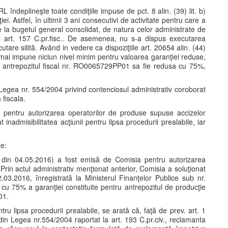
 îndeplineşte toate condiţiile impuse de pct. 8 alin. (39) lit. b)
. Astfel, în ultimii 3 ani consecutivi de activitate pentru care a
nte la bugetul general consolidat, de natura celor administrate de
l art. 157 C.pr.fisc.. De asemenea, nu s-a dispus executarea
tare silită. Având in vedere ca dispoziţiile art. 20654 alin. (44)
nu mai impune niciun nivel minim pentru valoarea garanţiei reduse,
 antrepozitul fiscal nr. RO0065729PP01 sa fie redusa cu 75%,
n Legea nr. 554/2004 privind contenciosul administrativ coroborat
 fiscala.
a pentru autorizarea operatorilor de produse supuse accizelor
inadmisibilitatea acţiunii pentru lipsa procedurii prealabile, iar
le:
 din 04.05.2016) a fost emisă de Comisia pentru autorizarea
rin actul administrativ menţionat anterior, Comisia a soluţionat
3.2016, înregistrată la Ministerul Finanţelor Publice sub nr.
 cu 75% a garanţiei constituite pentru antrepozitul de producţie
01.
entru lipsa procedurii prealabile, se arată că, faţă de prev. art. 1
(1) din Legea nr.554/2004 raportat la art. 193 C.pr.civ., reclamanta