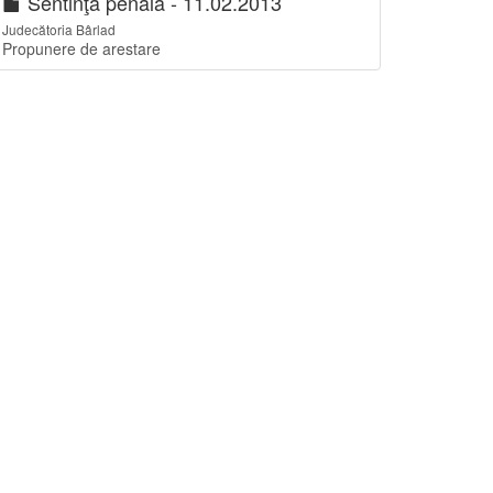
Sentinţă penală - 11.02.2013
Judecătoria Bârlad
Propunere de arestare