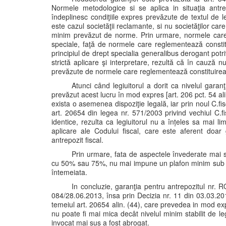
Normele metodologice si se aplica in situaţia antrepo
îndeplinesc condiţiile expres prevăzute de textul de 
este cazul societăţii reclamante, si nu societăţilor care
minim prevăzut de norme. Prin urmare, normele car
speciale, faţă de normele care reglementează constit
principiul de drept specialia generalibus derogant pot
strictă aplicare şi interpretare, rezultă că în cauză n
prevăzute de normele care reglementează constituirea
Atunci când legiuitorul a dorit ca nivelul gara
prevăzut acest lucru în mod expres [art. 206 pct. 54 ali
exista o asemenea dispoziţie legală, iar prin noul C.fi
art. 20654 din legea nr. 571/2003 privind vechiul C.fi
identice, rezulta ca legiuitorul nu a înțeles sa mai 
aplicare ale Codului fiscal, care este aferent doar 
antrepozit fiscal.
Prin urmare, fata de aspectele învederate mai su
cu 50% sau 75%, nu mai impune un plafon minim sub ca
întemeiata.
In concluzie, garanţia pentru antrepozitul nr.
084/28.06.2013, însa prin Decizia nr. 11 din 03.03.20
temeiul art. 20654 alin. (44), care prevedea in mod exp
nu poate fi mai mica decât nivelul minim stabilit de lege
invocat mai sus a fost abrogat.