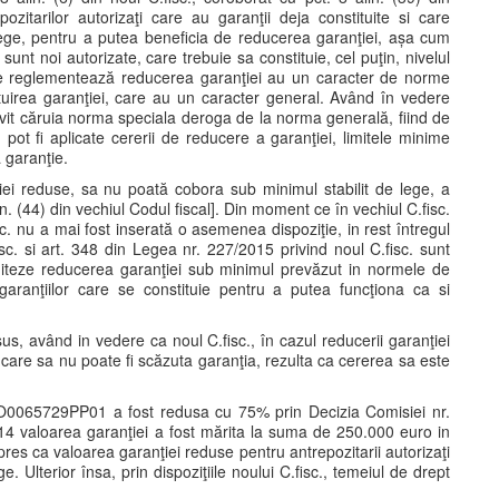
zitarilor autorizaţi care au garanţii deja constituite si care
lege, pentru a putea beneficia de reducerea garanţiei, așa cum
 sunt noi autorizate, care trebuie sa constituie, cel puţin, nivelul
e reglementează reducerea garanţiei au un caracter de norme
uirea garanţiei, care au un caracter general. Având în vedere
rivit căruia norma speciala deroga de la norma generală, fiind de
u pot fi aplicate cererii de reducere a garanţiei, limitele minime
 garanţie.
nţiei reduse, sa nu poată cobora sub minimul stabilit de lege, a
n. (44) din vechiul Codul fiscal]. Din moment ce în vechiul C.fisc.
sc. nu a mai fost inserată o asemenea dispoziţie, in rest întregul
sc. si art. 348 din Legea nr. 227/2015 privind noul C.fisc. sunt
limiteze reducerea garanţiei sub minimul prevăzut in normele de
garanţiilor care se constituie pentru a putea funcţiona ca si
s, având in vedere ca noul C.fisc., în cazul reducerii garanţiei
re sa nu poate fi scăzuta garanţia, rezulta ca cererea sa este
 RO0065729PP01 a fost redusa cu 75% prin Decizia Comisiei nr.
14 valoarea garanţiei a fost mărita la suma de 250.000 euro in
res ca valoarea garanţiei reduse pentru antrepozitarii autorizaţi
. Ulterior însa, prin dispoziţiile noului C.fisc., temeiul de drept