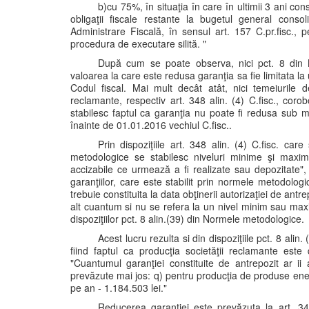
b)cu 75%, în situaţia în care în ultimii 3 ani con
obligaţii fiscale restante la bugetul general cons
Administrare Fiscală, în sensul art. 157 C.pr.fisc., 
procedura de executare silită. "
După cum se poate observa, nici pct. 8 din N
valoarea la care este redusa garanţia sa fie limitata 
Codul fiscal. Mai mult decât atât, nici temeiurile 
reclamante, respectiv art. 348 alin. (4) C.fisc., cor
stabilesc faptul ca garanţia nu poate fi redusa sub
înainte de 01.01.2016 vechiul C.fisc..
Prin dispoziţiile art. 348 alin. (4) C.fisc. care
metodologice se stabilesc niveluri minime şi maxime
accizabile ce urmează a fi realizate sau depozitate",
garanţiilor, care este stabilit prin normele metodologi
trebuie constituita la data obţinerii autorizaţiei de antr
alt cuantum si nu se refera la un nivel minim sau maxi
dispoziţiilor pct. 8 alin.(39) din Normele metodologice.
Acest lucru rezulta si din dispoziţiile pct. 8 ali
fiind faptul ca producţia societăţii reclamante es
"Cuantumul garanţiei constituite de antrepozit ar ii 
prevăzute mai jos: q) pentru producţia de produse e
pe an - 1.184.503 lei."
Reducerea garanţiei este prevăzuta la art. 348