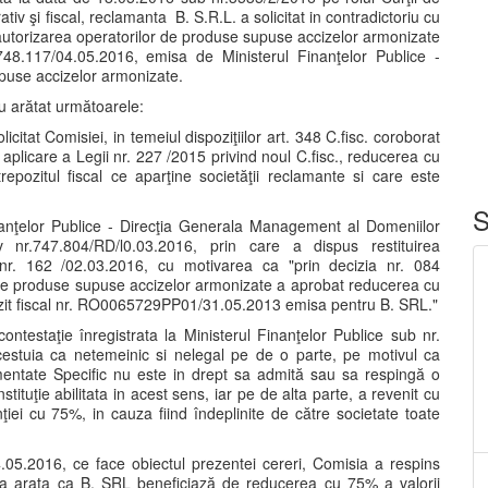
tiv şi fiscal, reclamanta B. S.R.L. a solicitat in contradictoriu cu
 autorizarea operatorilor de produse supuse accizelor armonizate
.748.117/04.05.2016, emisa de Ministerul Finanţelor Publice -
puse accizelor armonizate.
u arătat următoarele:
citat Comisiei, in temeiul dispoziţiilor art. 348 C.fisc. coroborat
 aplicare a Legii nr. 227 /2015 privind noul C.fisc., reducerea cu
epozitul fiscal ce aparţine societăţii reclamante si care este
S
nanţelor Publice - Direcţia Generala Management al Domeniilor
v nr.747.804/RD/l0.03.2016, prin care a dispus restituirea
nr. 162 /02.03.2016, cu motivarea ca "prin decizia nr. 084
 de produse supuse accizelor armonizate a aprobat reducerea cu
pozit fiscal nr. RO0065729PP01/31.05.2013 emisa pentru B. SRL."
contestaţie înregistrata la Ministerul Finanţelor Publice sub nr.
cestuia ca netemeinic si nelegal pe de o parte, pe motivul ca
ntate Specific nu este in drept sa admită sau sa respingă o
tituţie abilitata in acest sens, iar pe de alta parte, a revenit cu
ţiei cu 75%, in cauza fiind îndeplinite de către societate toate
04.05.2016, ce face obiectul prezentei cereri, Comisia a respins
ta arata ca B. SRL beneficiază de reducerea cu 75% a valorii