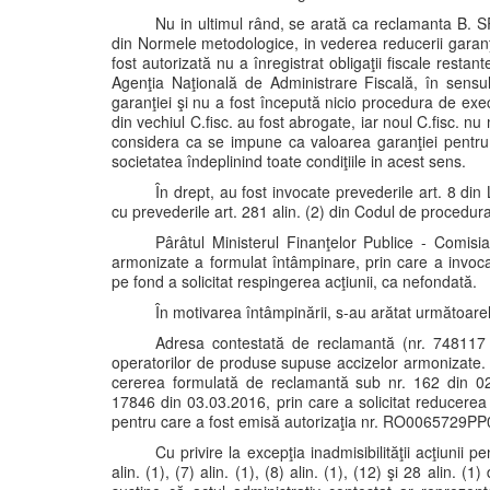
Nu in ultimul rând, se arată ca reclamanta B. SRL
din Normele metodologice, in vederea reducerii garanţiei
fost autorizată nu a înregistrat obligaţii fiscale resta
Agenţia Naţională de Administrare Fiscală, în sensu
garanţiei şi nu a fost începută nicio procedura de execu
din vechiul C.fisc. au fost abrogate, iar noul C.fisc. 
considera ca se impune ca valoarea garanţiei pentru
societatea îndeplinind toate condiţiile in acest sens.
În drept, au fost invocate prevederile art. 8 di
cu prevederile art. 281 alin. (2) din Codul de procedura
Pârâtul Ministerul Finanţelor Publice - Comisi
armonizate a formulat întâmpinare, prin care a invocat 
pe fond a solicitat respingerea acţiunii, ca nefondată.
În motivarea întâmpinării, s-au arătat următoare
Adresa contestată de reclamantă (nr. 748117
operatorilor de produse supuse accizelor armonizate. P
cererea formulată de reclamantă sub nr. 162 din 02.0
17846 din 03.03.2016, prin care a solicitat reducerea
pentru care a fost emisă autorizaţia nr. RO0065729PP
Cu privire la excepţia inadmisibilităţii acţiunii p
alin. (1), (7) alin. (1), (8) alin. (1), (12) şi 28 alin. 