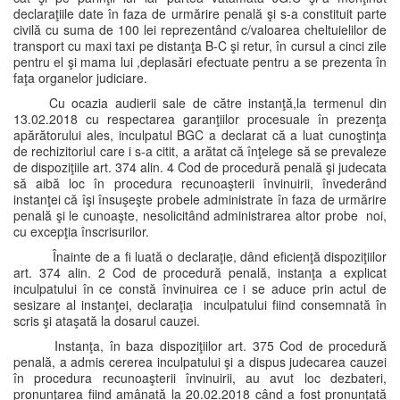
declaraţiile date în faza de urmărire penală şi s-a constituit parte
civilă cu suma de 100 lei reprezentând c/valoarea cheltuielilor de
transport cu maxi taxi pe distanţa B-C şi retur, în cursul a cinci zile
pentru el şi mama lui ,deplasări efectuate pentru a se prezenta în
faţa organelor judiciare.
Cu ocazia audierii sale de către instanţă,la termenul din
13.02.2018 cu respectarea garanţiilor procesuale în prezenţa
apărătorului ales, inculpatul BGC a declarat că a luat cunoştinţa
de rechizitoriul care i s-a citit, a arătat că înţelege să se prevaleze
de dispoziţiile art. 374 alin. 4 Cod de procedură penală şi judecata
să aibă loc în procedura recunoaşterii învinuirii, învederând
instanţei că îşi însuşeşte probele administrate în faza de urmărire
penală şi le cunoaşte, nesolicitând administrarea altor probe noi,
cu excepţia înscrisurilor.
Înainte de a fi luată o declaraţie, dând eficienţă dispoziţiilor
art. 374 alin. 2 Cod de procedură penală, instanţa a explicat
inculpatului în ce constă învinuirea ce i se aduce prin actul de
sesizare al instanţei, declaraţia inculpatului fiind consemnată în
scris şi ataşată la dosarul cauzei.
Instanţa, în baza dispoziţiilor art. 375 Cod de procedură
penală, a admis cererea inculpatului şi a dispus judecarea cauzei
în procedura recunoaşterii învinuirii, au avut loc dezbateri,
pronunţarea fiind amânată la 20.02.2018 când a fost pronunţată