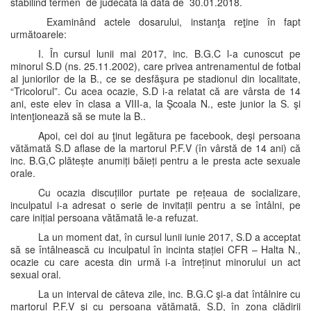
stabilind termen de judecată la data de 30.01.2018.
Examinând actele dosarului, instanţa reţine în fapt
următoarele:
I. În cursul lunii mai 2017, inc. B.G.C l-a cunoscut pe
minorul S.D (ns. 25.11.2002), care privea antrenamentul de fotbal
al juniorilor de la B., ce se desfăşura pe stadionul din localitate,
“Tricolorul”. Cu acea ocazie, S.D i-a relatat că are vârsta de 14
ani, este elev în clasa a VIII-a, la Şcoala N., este junior la S. şi
intenţionează să se mute la B..
Apoi, cei doi au ţinut legătura pe facebook, deşi persoana
vătămată S.D aflase de la martorul P.F.V (în vârstă de 14 ani) că
inc. B.G,C plătește anumiți băieți pentru a le presta acte sexuale
orale.
Cu ocazia discuțiilor purtate pe rețeaua de socializare,
inculpatul i-a adresat o serie de invitații pentru a se întâlni, pe
care inițial persoana vătămată le-a refuzat.
La un moment dat, în cursul lunii iunie 2017, S.D a acceptat
să se întâlnească cu inculpatul în incinta stației CFR – Halta N.,
ocazie cu care acesta din urmă i-a întreținut minorului un act
sexual oral.
La un interval de câteva zile, inc. B.G.C şi-a dat întâlnire cu
martorul P.F.V şi cu persoana vătămată, S.D, în zona clădirii