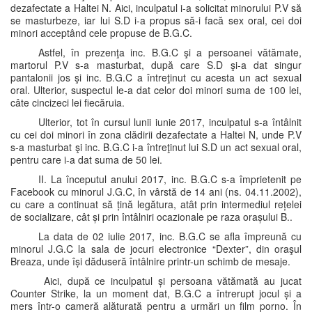
dezafectate a Haltei N. Aici, inculpatul i-a solicitat minorului P.V să
se masturbeze, iar lui S.D i-a propus să-i facă sex oral, cei doi
minori acceptând cele propuse de B.G.C.
Astfel, în prezenţa inc. B.G.C şi a persoanei vătămate,
martorul P.V s-a masturbat, după care S.D şi-a dat singur
pantalonii jos şi inc. B.G.C a întreţinut cu acesta un act sexual
oral. Ulterior, suspectul le-a dat celor doi minori suma de 100 lei,
câte cincizeci lei fiecăruia.
Ulterior, tot în cursul lunii iunie 2017, inculpatul s-a întâlnit
cu cei doi minori în zona clădirii dezafectate a Haltei N, unde P.V
s-a masturbat şi inc. B.G.C i-a întreţinut lui S.D un act sexual oral,
pentru care i-a dat suma de 50 lei.
II. La începutul anului 2017, inc. B.G.C s-a împrietenit pe
Facebook cu minorul J.G.C, în vârstă de 14 ani (ns. 04.11.2002),
cu care a continuat să țină legătura, atât prin intermediul rețelei
de socializare, cât și prin întâlniri ocazionale pe raza orașului B..
La data de 02 iulie 2017, inc. B.G.C se afla împreună cu
minorul J.G.C la sala de jocuri electronice “Dexter”, din oraşul
Breaza, unde își dăduseră întâlnire printr-un schimb de mesaje.
Aici, după ce inculpatul și persoana vătămată au jucat
Counter Strike, la un moment dat, B.G.C a întrerupt jocul și a
mers într-o cameră alăturată pentru a urmări un film porno. În