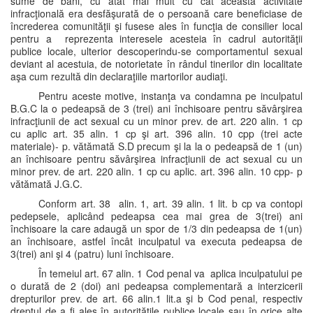
sume de bani, cu atât mai mult cu cât această activitate
infracţională era desfăşurată de o persoană care beneficiase de
încrederea comunităţii şi fusese ales în funcţia de consilier local
pentru a reprezenta interesele acesteia în cadrul autorităţii
publice locale, ulterior descoperindu-se comportamentul sexual
deviant al acestuia, de notorietate în rândul tinerilor din localitate
aşa cum rezultă din declaraţiile martorilor audiaţi.
Pentru aceste motive, instanţa va condamna pe inculpatul
B.G.C la o pedeapsă de 3 (trei) ani închisoare pentru săvârşirea
infracţiunii de act sexual cu un minor prev. de art. 220 alin. 1 cp
cu aplic art. 35 alin. 1 cp şi art. 396 alin. 10 cpp (trei acte
materiale)- p. vătămată S.D precum şi la la o pedeapsă de 1 (un)
an închisoare pentru săvârşirea infracţiunii de act sexual cu un
minor prev. de art. 220 alin. 1 cp cu aplic. art. 396 alin. 10 cpp- p
vătămată J.G.C.
Conform art. 38 alin. 1, art. 39 alin. 1 lit. b cp va contopi
pedepsele, aplicând pedeapsa cea mai grea de 3(trei) ani
închisoare la care adaugă un spor de 1/3 din pedeapsa de 1(un)
an închisoare, astfel încât inculpatul va executa pedeapsa de
3(trei) ani şi 4 (patru) luni închisoare.
În temeiul art. 67 alin. 1 Cod penal va aplica inculpatului pe
o durată de 2 (doi) ani pedeapsa complementară a interzicerii
drepturilor prev. de art. 66 alin.1 lit.a şi b Cod penal, respectiv
dreptul de a fi ales în autorităţile publice locale sau în orice alte