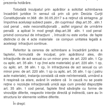
prezenta hotărâre.
Totodată inculpatul prin apărător a solicitat schimbarea
încadrării juridice în sensul că prin că prin Decizia Curţii
Constituţionale nr.368 din 30.05.2017 s-a reţinut că sintagma „şi
împotriva aceluiaşi subiect pasiv „ din cuprinsul disp.art.35 , alin.1
cod penal , este neconstituţională , astfel organul de urmărire
penală a aplicat în mod greşit disp.art.38 alin. 1 cod penal
privind concursul de infracţiuni , întrucât nu este vorba de fapte
distincte ci de 4 acte materiale ce compun unitatea legală a
aceleiaşi infracţiuni continue.
Referitor la cererea de schimbare a încadrării juridice a
faptelor, formulată de inculpat, prin apărătorul ales, din
infracţiunile de act sexual cu un minor prev. de art. 220 alin. 1 Cp
cu aplic. art. 35 alin. 1 cp (trei acte materiale) şi art. 220 alin. 1 cp,
cu aplic. art. 38 alin. 1 cp, în infracţiunea de act sexual cu un
minor prev. de art. 220 alin. 1 cp cu aplic. art. 35 alin. 1 cp ( patru
acte materiale), instanţa constată că este neîntemeiată, urmând a
fi respinsă ca atare, având în vedere că în cauză nu se poate
reţine o rezoluţie infracţională unică aşa cum prevăd dispoziţiile
art. 35 alin. 1 cod penal, faptele fiind săvârşite cu forme de
vinovăţie diferite, respectiv intenţie directă şi indirectă, care au în
structura lor elemente volitive diferite.
În drept: