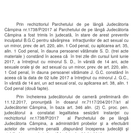
Prin rechizitoriul Parchetului de pe lângă Judecătoria
Câmpina nr.1738/P/2017 al Parchetului de pe lângă Judecătoria
Câmpina a fost trimis în judecată, în stare de arest preventiv
inculpatul B.G.C pentru săvârşirea infracţiunilor de act sexual cu
un minor, prev. de art. 220, alin. 1 Cod penal, cu aplicarea art. 35,
alin. 1 Cod penal, în dauna persoanei vătămate S. D. (trei acte
materiale ) constând în aceea că în trei zile din cursul lunii iunie
2017, a întreţinut cu minorul S. D., în vârstă de 14 ani, acte
sexuale orale şi de act sexual cu un minor, prev. de art. 220, alin.
1 Cod penal, în dauna persoanei vătămate J. G.C. constând în
aceea că la data de 02 iulie 2017 a întreţinut cu minorul J. G.C.,
în vârstă de 14 ani, un act sexual oral, cu aplicarea art. 38, alin. 1
Cod penal (două fapte).
Prin încheierea judecătorului de cameră preliminară din
11.12.2017, pronunţată în dosarul nr.7117/204/2017/a1 al
Judecătoriei Câmpina, în baza art. 346 alin. (2) C. proc. pen.
judecătorul a constatat legalitatea sesizării instanţei cu
rechizitoriul nr.1738/P/2017 al Parchetului de pe lângă
Judecătoria Câmpina, a administrării probelor şi a efectuării
actelor de urmărire penală ,dispunând începerea judecăţii şi