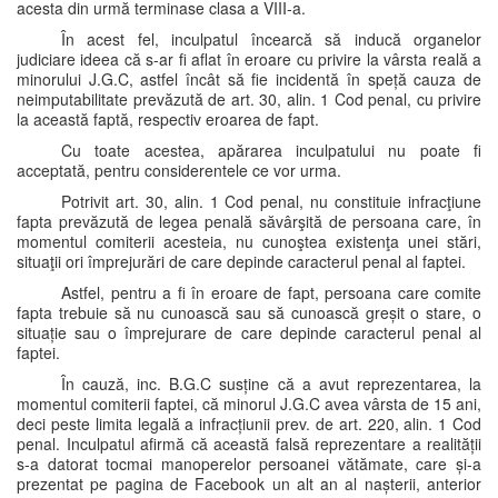
acesta din urmă terminase clasa a VIII-a.
În acest fel, inculpatul încearcă să inducă organelor
judiciare ideea că s-ar fi aflat în eroare cu privire la vârsta reală a
minorului J.G.C, astfel încât să fie incidentă în speță cauza de
neimputabilitate prevăzută de art. 30, alin. 1 Cod penal, cu privire
la această faptă, respectiv eroarea de fapt.
Cu toate acestea, apărarea inculpatului nu poate fi
acceptată, pentru considerentele ce vor urma.
Potrivit art. 30, alin. 1 Cod penal, nu constituie infracţiune
fapta prevăzută de legea penală săvârşită de persoana care, în
momentul comiterii acesteia, nu cunoştea existenţa unei stări,
situaţii ori împrejurări de care depinde caracterul penal al faptei.
Astfel, pentru a fi în eroare de fapt, persoana care comite
fapta trebuie să nu cunoască sau să cunoască greșit o stare, o
situație sau o împrejurare de care depinde caracterul penal al
faptei.
În cauză, inc. B.G.C susține că a avut reprezentarea, la
momentul comiterii faptei, că minorul J.G.C avea vârsta de 15 ani,
deci peste limita legală a infracțiunii prev. de art. 220, alin. 1 Cod
penal. Inculpatul afirmă că această falsă reprezentare a realității
s-a datorat tocmai manoperelor persoanei vătămate, care și-a
prezentat pe pagina de Facebook un alt an al nașterii, anterior