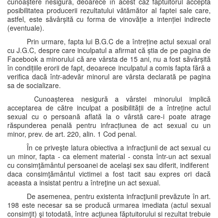
cunoaștere nesigură, deoarece în acest caz făptuitorul acceptă
posibilitatea producerii rezultatului vătămător al faptei sale care,
astfel, este săvârșită cu forma de vinovăție a intenției indirecte
(eventuale).
Prin urmare, fapta lui B.G.C de a întreține actul sexual oral
cu J.G.C, despre care inculpatul a afirmat că știa de pe pagina de
Facebook a minorului că are vârsta de 15 ani, nu a fost săvârșită
în condițiile erorii de fapt, deoarece inculpatul a comis fapta fără a
verifica dacă într-adevăr minorul are vârsta declarată pe pagina
sa de socializare.
Cunoașterea nesigură a vârstei minorului implică
acceptarea de către inculpat a posibilității de a întreține actul
sexual cu o persoană aflată la o vârstă care-i poate atrage
răspunderea penală pentru infracțiunea de act sexual cu un
minor, prev. de art. 220, alin. 1 Cod penal.
În ce priveşte latura obiectiva a infracţiunii de act sexual cu
un minor, fapta - ca element material - consta într-un act sexual
cu consimţământul persoanei de acelaşi sex sau diferit, indiferent
daca consimţământul victimei a fost tacit sau expres ori dacă
aceasta a insistat pentru a întreţine un act sexual.
De asemenea, pentru existenta infracţiunii prevăzute în art.
198 este necesar sa se producă urmarea imediata (actul sexual
consimţit) şi totodată, între acţiunea făptuitorului si rezultat trebuie