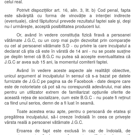
celui real.
Potrivit dispozițiilor art. 16, alin. 3, lit. b) Cod penal, fapta
este săvârşită cu forma de vinovăție a intenţiei indirecte
(eventuale), când făptuitorul prevede rezultatul faptei sale şi, deşi
nu-l urmăreşte, acceptă posibilitatea producerii lui.
Or, având în vedere constituția fizică firavă a persoanei
vătămate J.G.C, cu un corp mai puțin dezvoltat prin comparație
cu cel al persoanei vătămate S.D - cu privire la care inculpatul a
declarat că știa că este în vârstă de 14 ani - nu se poate susține
pe deplin temei că B.G.C nu putea să accepte eventualitatea că
J.G.C ar avea sub 15 ani, la momentul comiterii faptei.
Având în vedere aceste aspecte ale realității obiective,
unicul argument al inculpatului în sensul că s-a bazat pe datele
furnizate de J.G.C pe pagina sa de Facebook - date despre care
este de notorietate că pot să nu corespundă adevărului, mai ales
pentru un utilizator extrem de familiarizat opțiunile oferite de
această rețea de socializare, cum este B.G.C - nu poate fi reținut
ca fiind unul serios, demn de a fi luat în seamă.
Toate acestea erau apte, pentru o persoană de etatea și
pregătirea inculpatului, să-i creeze îndoială în ceea ce privește
vârsta reală a persoanei vătămate J.G.C.
Eroarea de fapt este exclusă în caz de îndoială, de