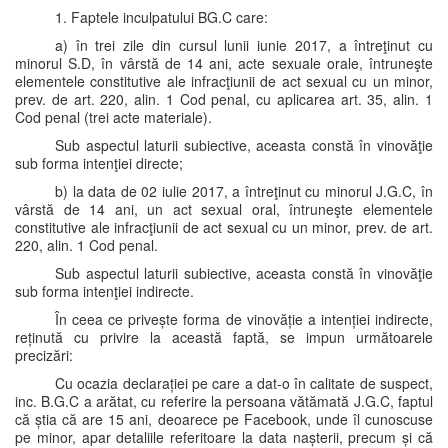
1. Faptele inculpatului BG.C care:
a) în trei zile din cursul lunii iunie 2017, a întreţinut cu
minorul S.D, în vârstă de 14 ani, acte sexuale orale, întruneşte
elementele constitutive ale infracţiunii de act sexual cu un minor,
prev. de art. 220, alin. 1 Cod penal, cu aplicarea art. 35, alin. 1
Cod penal (trei acte materiale).
Sub aspectul laturii subiective, aceasta constă în vinovăţie
sub forma intenţiei directe;
b) la data de 02 iulie 2017, a întreţinut cu minorul J.G.C, în
vârstă de 14 ani, un act sexual oral, întruneşte elementele
constitutive ale infracţiunii de act sexual cu un minor, prev. de art.
220, alin. 1 Cod penal.
Sub aspectul laturii subiective, aceasta constă în vinovăţie
sub forma intenţiei indirecte.
În ceea ce privește forma de vinovăție a intenției indirecte,
reținută cu privire la această faptă, se impun următoarele
precizări:
Cu ocazia declarației pe care a dat-o în calitate de suspect,
inc. B.G.C a arătat, cu referire la persoana vătămată J.G.C, faptul
că știa că are 15 ani, deoarece pe Facebook, unde îl cunoscuse
pe minor, apar detaliile referitoare la data nașterii, precum și că