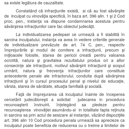
sa existe legătura de cauzalitate.
Constatând că infracţiunile există, si că au fost săvârşite
de inculpat cu vinovăţia specifică, în baza art. 396 alin. 1 şi 2 Cod
proc. pen., instanţa va dispune condamnarea acestuia pentru
săvârşirea infracţiunilor care fac obiectul judecăţii.
La individualizarea pedepsei ce urmează a fi stabilită în
sarcina inculpatului, instanţa va avea în vedere criteriile generale
de individualizare prevăzute de art. 74 C. pen., respectiv
împrejurările şi modul de comitere a infracţiunii, precum şi
mijloacele folosite, starea de pericol creată pentru valoarea
ocrotită, natura şi gravitatea rezultatului produs ori a altor
consecinţe ale infracţiunii, motivul săvârşirii infracţiunii şi scopul
urmărit, natura şi frecvenţa infracţiunilor care constituie
antecedente penale ale infractorului, conduita după săvârşirea
infracţiunii şi în cursul procesului penal şi nivelul de educaţie,
vârsta, starea de sănătate, situaţia familială şi socială.
Faţă de împrejurarea că inculpatul înainte de începerea
cercetării judecătoreşti a solicitat judecarea in procedura
recunoaşterii învinuirii, înţelegând sa pledeze pentru
recunoaşterea vinovăţiei asumându-si in totalitate fapta reţinuta
in sarcina sa prin actul de sesizare al instanţei, văzând dispoziţiile
art. 396 alin 10 Cod procedura penala urmează sa aprecieze ca
inculpatul poate beneficia de reducerea cu o treime a limitelor de