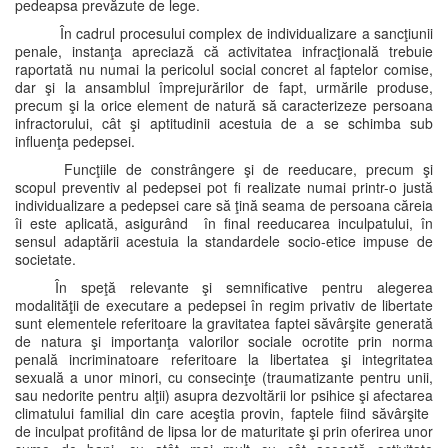
pedeapsa prevăzute de lege.
În cadrul procesului complex de individualizare a sancţiunii
penale, instanţa apreciază că activitatea infracţională trebuie
raportată nu numai la pericolul social concret al faptelor comise,
dar şi la ansamblul împrejurărilor de fapt, urmările produse,
precum şi la orice element de natură să caracterizeze persoana
infractorului, cât şi aptitudinii acestuia de a se schimba sub
influenţa pedepsei.
Funcţiile de constrângere şi de reeducare, precum şi
scopul preventiv al pedepsei pot fi realizate numai printr-o justă
individualizare a pedepsei care să ţină seama de persoana căreia
îi este aplicată, asigurând în final reeducarea inculpatului, în
sensul adaptării acestuia la standardele socio-etice impuse de
societate.
În speţă relevante şi semnificative pentru alegerea
modalităţii de executare a pedepsei în regim privativ de libertate
sunt elementele referitoare la gravitatea faptei săvârşite generată
de natura şi importanţa valorilor sociale ocrotite prin norma
penală incriminatoare referitoare la libertatea şi integritatea
sexuală a unor minori, cu consecinţe (traumatizante pentru unii,
sau nedorite pentru alţii) asupra dezvoltării lor psihice şi afectarea
climatului familial din care aceştia provin, faptele fiind săvârşite
de inculpat profitând de lipsa lor de maturitate şi prin oferirea unor