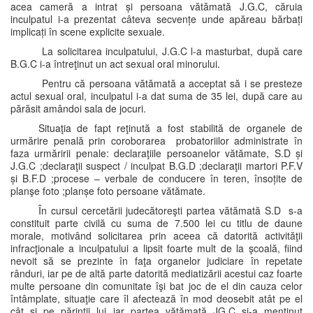
acea cameră a intrat și persoana vătămată J.G.C, căruia
inculpatul i-a prezentat câteva secvențe unde apăreau bărbați
implicați în scene explicite sexuale.
La solicitarea inculpatului, J.G.C l-a masturbat, după care
B.G.C i-a întreţinut un act sexual oral minorului.
Pentru că persoana vătămată a acceptat să i se presteze
actul sexual oral, inculpatul i-a dat suma de 35 lei, după care au
părăsit amândoi sala de jocuri.
Situaţia de fapt reţinută a fost stabilită de organele de
urmărire penală prin coroborarea probatoriilor administrate în
faza urmăririi penale: declaraţiile persoanelor vătămate, S.D și
J.G.C ;declaraţii suspect / inculpat B.G.D ;declaraţii martori P.F.V
și B.F.D ;procese – verbale de conducere în teren, însoțite de
planşe foto ;planșe foto persoane vătămate.
În cursul cercetării judecătoreşti partea vătămată S.D s-a
constituit parte civilă cu suma de 7.500 lei cu titlu de daune
morale, motivând solicitarea prin aceea că datorită activităţii
infracţionale a inculpatului a lipsit foarte mult de la şcoală, fiind
nevoit să se prezinte în faţa organelor judiciare în repetate
rânduri, iar pe de altă parte datorită mediatizării acestui caz foarte
multe persoane din comunitate îşi bat joc de el din cauza celor
întâmplate, situaţie care îl afectează în mod deosebit atât pe el
cât şi pe părinţii lui iar partea vătămată JG.C şi-a menţinut