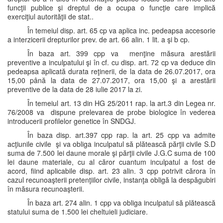
funcţii publice şi dreptul de a ocupa o funcţie care implică
exerciţiul autorităţii de stat..
În temeiul disp. art. 65 cp va aplica inc. pedeapsa accesorie
a interzicerii drepturilor prev. de art. 66 alin. 1 lit. a şi b cp.
În baza art. 399 cpp va menţine măsura arestării
preventive a inculpatului şi în cf. cu disp. art. 72 cp va deduce din
pedeapsa aplicată durata reţinerii, de la data de 26.07.2017, ora
15,00 până la data de 27.07.2017, ora 15,00 şi a arestării
preventive de la data de 28 iulie 2017 la zi.
În temeiul art. 13 din HG 25/2011 rap. la art.3 din Legea nr.
76/2008 va dispune prelevarea de probe biologice în vederea
introducerii profilelor genetice în SNDGJ.
În baza disp. art.397 cpp rap. la art. 25 cpp va admite
acţiunile civile şi va obliga inculpatul să plătească părţii civile S.D
suma de 7.500 lei daune morale şi părţii civile J.G.C suma de 100
lei daune materiale, cu al căror cuantum inculpatul a fost de
acord, fiind aplicabile disp. art. 23 alin. 3 cpp potrivit cărora în
cazul recunoaşterii pretenţiilor civile, instanţa obligă la despăgubiri
în măsura recunoaşterii.
În baza art. 274 alin. 1 cpp va obliga inculpatul să plătească
statului suma de 1.500 lei cheltuieli judiciare.