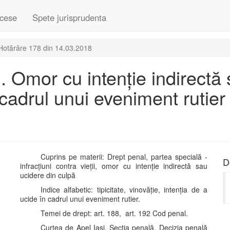
cese
Spete jurisprudenta
Hotărâre 178 din 14.03.2018
ii. Omor cu intenție indirectă
 cadrul unui eveniment rutier
Cuprins pe materii: Drept penal, partea specială -
D
infracțiuni contra vieții, omor cu intenție indirectă sau
ucidere din culpă
Indice alfabetic: tipicitate, vinovăție, intenția de a
ucide în cadrul unui eveniment rutier.
Temei de drept: art. 188, art. 192 Cod penal.
Curtea de Apel Iași, Secția penală, Decizia penală