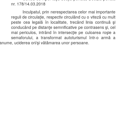
nr. 178/14.03.2018
Inculpatul, prin nerespectarea celor mai importante
reguli de circulaţie, respectiv circulând cu o viteză cu mult
peste cea legală în localitate, trecând linia continuă şi
conducând pe distanţe semnificative pe contrasens şi, cel
mai periculos, intrând în intersecţie pe culoarea roşie a
semaforului, a transformat autoturismul într-o armă a
 şi anume, uciderea ori/şi vătămarea unor persoane.