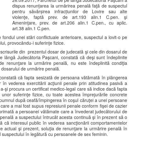
26.09.2017, Parchetul de pe lângă Judecătoria Paşcani a
dispus renunțarea la urmǎrirea penalǎ faţă de suspectul
pentru sǎvârșirea infracțiunilor de Lovire sau alte
violenţe, faptă prev. de art.193 alin.1 C.pen. şi
Ameninţare, prev. de art.206 alin.1 C.pen., cu aplic.
art.38 alin.1 C.pen.
 fondul unei stări conflictuale anterioare, suspectul a lovit-o pe
i, provocându-i suferinţe fizice.
crisurile din prezentul dosar de judecată şi cele din dosarul de
e lângǎ Judecǎtoria Paşcani, constată că deşi sunt îndeplinite
 de renunţare la urmărire penală, nu este îndeplinită condiţia
ul dosarului de urmărire penală.
 constată că fapta sesizată de persoana vătămată în plângerea
în vederea exercitării acţiunii penale prin atitudinea pasivă a
 a-şi procura un certificat medico-legal care să indice dacă fapta
nor suferinţe fizice, cu toate acestea împrejurările concrete
/cu pumnul după ceafă/împingerea în coşul căruţei a unei persoane
care a mai fost supus represiunii penale conform fişei de cazier
primată a persoanei vătămate care a învederat judecătorului de
penală a suspectului întrucât acesta continuă şi în prezent să o
ă că interesul public în vederea sancţionării comportamentelor
te actual şi prezent, soluţia de renunţare la urmărire penală în
 suspectului în legătură cu persoanele de sex feminin.