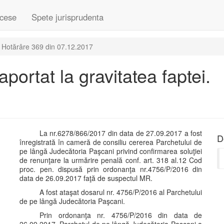
cese
Spete jurisprudenta
Hotărâre 369 din 07.12.2017
portat la gravitatea faptei.
La nr.6278/866/2017 din data de 27.09.2017 a fost
D
înregistrată în cameră de consiliu cererea Parchetului de
pe lângă Judecătoria Paşcani privind confirmarea soluţiei
de renunţare la urmărire penală conf. art. 318 al.12 Cod
proc. pen. dispusă prin ordonanţa nr.4756/P/2016 din
data de 26.09.2017 faţă de suspectul MR.
A fost ataşat dosarul nr. 4756/P/2016 al Parchetului
de pe lângă Judecătoria Paşcani.
Prin ordonanţa nr. 4756/P/2016 din data de