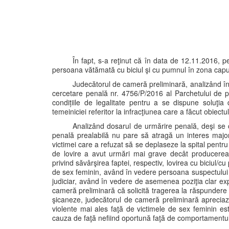
În fapt, s-a reţinut că în data de 12.11.2016, pe
persoana vătămată cu biciul şi cu pumnul în zona capulu
Judecătorul de cameră preliminară, analizând îns
cercetare penală nr. 4756/P/2016 al Parchetului de p
condițiile de legalitate pentru a se dispune soluţia
temeiniciei referitor la infracţiunea care a făcut obiect
Analizând dosarul de urmărire penală, deşi se
penală prealabilă nu pare să atragă un interes major 
victimei care a refuzat să se deplaseze la spital pentru
de lovire a avut urmări mai grave decât producerea u
privind săvârşirea faptei, respectiv, lovirea cu biciul
de sex feminin, având în vedere persoana suspectului 
judiciar, având în vedere de asemenea poziţia clar ex
cameră preliminară că solicită tragerea la răspundere 
şicaneze, judecătorul de cameră preliminară apreciaz
violente mai ales faţă de victimele de sex feminin es
cauza de faţă nefiind oportună faţă de comportamentul