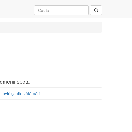
omenii speta
Loviri şi alte vătămări