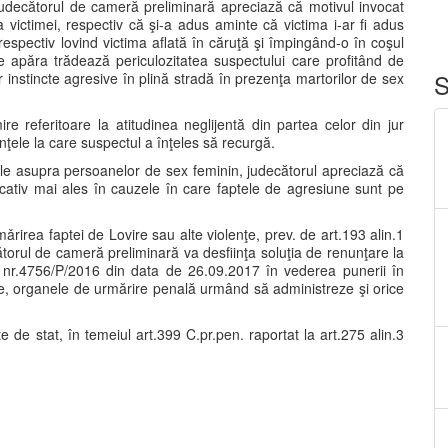
 judecătorul de cameră preliminară apreciază că motivul invocat
a victimei, respectiv că şi-a adus aminte că victima i-ar fi adus
espectiv lovind victima aflată în căruţă şi împingând-o în coşul
se apăra trădează periculozitatea suspectului care profitând de
S
or instincte agresive în plină stradă în prezenţa martorilor de sex
mire referitoare la atitudinea neglijentă din partea celor din jur
lenţele la care suspectul a înţeles să recurgă.
le asupra persoanelor de sex feminin, judecătorul apreciază că
ducativ mai ales în cauzele în care faptele de agresiune sunt pe
mǎrirea faptei de Lovire sau alte violenţe, prev. de art.193 alin.1
cătorul de cameră preliminară va desfiinţa soluţia de renunţare la
 nr.4756/P/2016 din data de 26.09.2017 în vederea punerii în
ale, organele de urmărire penală urmând să administreze şi orice
te de stat, în temeiul art.399 C.pr.pen. raportat la art.275 alin.3