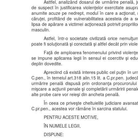
Asttfel, analizând dosarul de urmărire penală,
de suspect în justificarea violenţelor exercitate asupr
anumite acuze pe nedrept, modul în care a acţionat, r
căruţei, profitând de vulnerabilitatea acesteia de a 
lipsa de apărare a victimei acţionează potrivit propriil
masculin.
Astfel, într-o societate civilizată orice nemulţu
poate fi soluţionată şi corectată şi altfel decât prin vio
Faţă de amploarea fenomenului privind violenţe
se impune aplicarea legii în sensul ei coercitiv şi e
deplin dovedite.
Apreciind că existǎ interes public cel puţin în ur
C.pen., în temeiul art.318 alin.15 lit. a C.pr.pen. jude
urmărire penală dispusă prin ordonanţa procurorului
mişcare a acţiunii penale şi completării urmăririi pen
alte probe care vor reieşi din ancheta penală.
În ceea ce priveşte cheltuielile judiciare avansa
C.pr.pen., acestea vor rămâne în sarcina statului.
PENTRU ACESTE MOTIVE,
ÎN NUMELE LEGII,
DISPUNE: