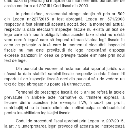
datorează si penalităţi si majorări de întârziere fiind purtătoare de
acciza conform art.207 lit.i Cod fiscal din 2003.
în primul rând, reclamantul atrage atenţia că prin art.502
din Legea nr.227/2015 a fost abrogată Legea nr. 571/2003
respectiv a fost eliminată această acciză deci la momentul actual,
respectiv la data efectuării inspecţiei fiscale nu există un text de
lege care să impună obligativitatea acestei taxe si nici nu există
vreo normă legală care să impună ultraactivitatea legii fiscale în
ceea ce priveşte o taxă care la momentul efectuării inspecţiei
fiscale nu mai este prevăzută de lege neexistând dispoziţii
exprese tranzitorii în ceea ce priveşte taxele eliminate prin noul
text de lege.
Din punctul de vedere al reclamantului raportul juridic s-a
născut la data stabilirii sarcinii fiscale respectiv la data întocmirii
raportului de inspecţie fiscală deci din punctul său de vedere un
text de lege abrogate nu poate să ultraactiveze.
Termenul de prescripţie fiscală de 5 ani se referă la taxele
prevăzute în ambele acte normative cu trimitere expresă la
fiecare dintre acestea (de exemplu TVA, impozit pe profit,
contribuţii) si nu la taxele eliminate, nefiind culpa contribuabilului
pentru instabilitatea legislaţiei fiscale.
Codul de procedură fiscal aprobat prin Legea nr. 207/2015,
la art .13 „interpretarea legii" prevede că aceasta se interpretează