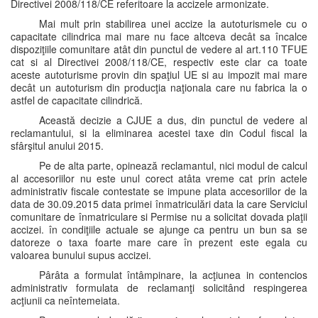
Directivei 2008/118/CE referitoare la accizele armonizate.
Mai mult prin stabilirea unei accize la autoturismele cu o
capacitate cilindrica mai mare nu face altceva decât sa încalce
dispoziţiile comunitare atât din punctul de vedere al art.110 TFUE
cat si al Directivei 2008/118/CE, respectiv este clar ca toate
aceste autoturisme provin din spaţiul UE si au impozit mai mare
decât un autoturism din producţia naţionala care nu fabrica la o
astfel de capacitate cilindrică.
Această decizie a CJUE a dus, din punctul de vedere al
reclamantului, si la eliminarea acestei taxe din Codul fiscal la
sfârşitul anului 2015.
Pe de alta parte, opinează reclamantul, nici modul de calcul
al accesoriilor nu este unul corect atâta vreme cat prin actele
administrativ fiscale contestate se impune plata accesoriilor de la
data de 30.09.2015 data primei înmatriculări data la care Serviciul
comunitare de înmatriculare si Permise nu a solicitat dovada plaţii
accizei. în condiţiile actuale se ajunge ca pentru un bun sa se
datoreze o taxa foarte mare care în prezent este egala cu
valoarea bunului supus accizei.
Pârâta a formulat întâmpinare, la acţiunea in contencios
administrativ formulata de reclamanţi solicitând respingerea
acţiunii ca neîntemeiata.