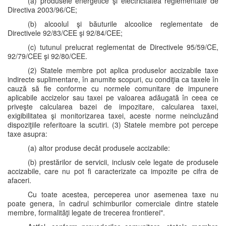
(a) produsele energetice şi electricitatea reglementate de
Directiva 2003/96/CE;
(b) alcoolul şi băuturile alcoolice reglementate de
Directivele 92/83/CEE şi 92/84/CEE;
(c) tutunul prelucrat reglementat de Directivele 95/59/CE,
92/79/CEE şi 92/80/CEE.
(2) Statele membre pot aplica produselor accizabile taxe
indirecte suplimentare, în anumite scopuri, cu condiţia ca taxele în
cauză să fie conforme cu normele comunitare de impunere
aplicabile accizelor sau taxei pe valoarea adăugată în ceea ce
priveşte calcularea bazei de impozitare, calcularea taxei,
exigibilitatea şi monitorizarea taxei, aceste norme neincluzând
dispoziţiile referitoare la scutiri. (3) Statele membre pot percepe
taxe asupra:
(a) altor produse decât produsele accizabile:
(b) prestărilor de servicii, inclusiv cele legate de produsele
accizabile, care nu pot fi caracterizate ca impozite pe cifra de
afaceri.
Cu toate acestea, perceperea unor asemenea taxe nu
poate genera, în cadrul schimburilor comerciale dintre statele
membre, formalităţi legate de trecerea frontierei".