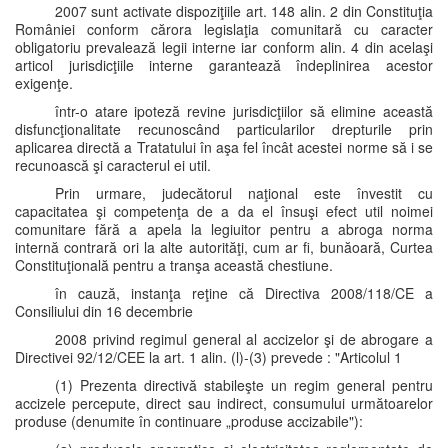
2007 sunt activate dispoziţiile art. 148 alin. 2 din Constituţia
României conform cărora legislaţia comunitară cu caracter
obligatoriu prevalează legii interne iar conform alin. 4 din acelaşi
articol jurisdicţiile interne garantează îndeplinirea acestor
exigenţe.
într-o atare ipoteză revine jurisdicţiilor să elimine această
disfuncţionalitate recunoscând particularilor drepturile prin
aplicarea directă a Tratatului în aşa fel încât acestei norme să i se
recunoască şi caracterul ei util.
Prin urmare, judecătorul naţional este învestit cu
capacitatea şi competenţa de a da el însuşi efect util noimei
comunitare fără a apela la legiuitor pentru a abroga norma
internă contrară ori la alte autorităţi, cum ar fi, bunăoară, Curtea
Constituţională pentru a tranşa această chestiune.
în cauză, instanţa reţine că Directiva 2008/118/CE a
Consiliului din 16 decembrie
2008 privind regimul general al accizelor şi de abrogare a
Directivei 92/12/CEE la art. 1 alin. (l)-(3) prevede : "Articolul 1
(1) Prezenta directivă stabileşte un regim general pentru
accizele percepute, direct sau indirect, consumului următoarelor
produse (denumite în continuare „produse accizabile"):