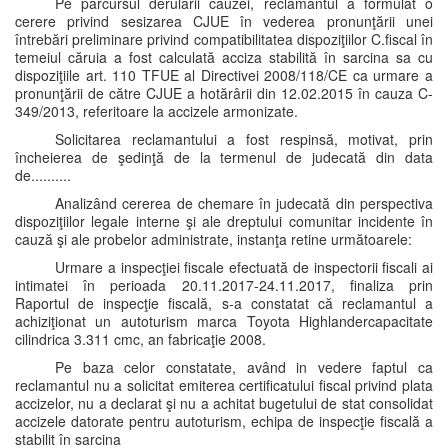
Pe parcursul derulării cauzei, reclamantul a formulat o
cerere privind sesizarea CJUE în vederea pronunţării unei
întrebări preliminare privind compatibilitatea dispoziţiilor C.fiscal în
temeiul căruia a fost calculată acciza stabilită în sarcina sa cu
dispoziţiile art. 110 TFUE al Directivei 2008/118/CE ca urmare a
pronunţării de către CJUE a hotărârii din 12.02.2015 în cauza C-
349/2013, referitoare la accizele armonizate.
Solicitarea reclamantului a fost respinsă, motivat, prin
încheierea de şedinţă de la termenul de judecată din data
de..........
Analizând cererea de chemare în judecată din perspectiva
dispoziţiilor legale interne şi ale dreptului comunitar incidente în
cauză şi ale probelor administrate, instanţa retine următoarele:
Urmare a inspecţiei fiscale efectuată de inspectorii fiscali ai
intimatei în perioada 20.11.2017-24.11.2017, finaliza prin
Raportul de inspecţie fiscală, s-a constatat că reclamantul a
achiziţionat un autoturism marca Toyota Highlandercapacitate
cilindrica 3.311 cmc, an fabricaţie 2008.
Pe baza celor constatate, având in vedere faptul ca
reclamantul nu a solicitat emiterea certificatului fiscal privind plata
accizelor, nu a declarat şi nu a achitat bugetului de stat consolidat
accizele datorate pentru autoturism, echipa de inspecţie fiscală a
stabilit în sarcina