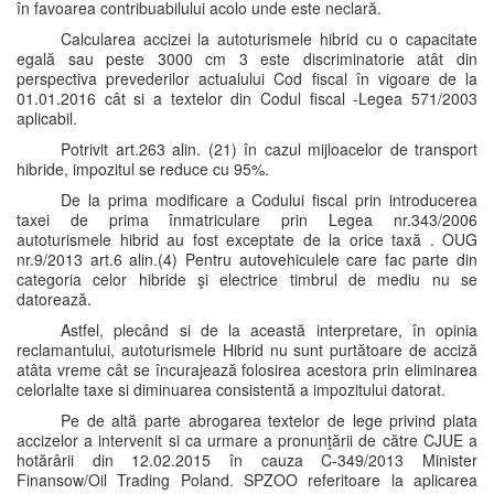
în favoarea contribuabilului acolo unde este neclară.
Calcularea accizei la autoturismele hibrid cu o capacitate
egală sau peste 3000 cm 3 este discriminatorie atât din
perspectiva prevederilor actualului Cod fiscal în vigoare de la
01.01.2016 cât si a textelor din Codul fiscal -Legea 571/2003
aplicabil.
Potrivit art.263 alin. (21) în cazul mijloacelor de transport
hibride, impozitul se reduce cu 95%.
De la prima modificare a Codului fiscal prin introducerea
taxei de prima înmatriculare prin Legea nr.343/2006
autoturismele hibrid au fost exceptate de la orice taxă . OUG
nr.9/2013 art.6 alin.(4) Pentru autovehiculele care fac parte din
categoria celor hibride şi electrice timbrul de mediu nu se
datorează.
Astfel, plecând si de la această interpretare, în opinia
reclamantului, autoturismele Hibrid nu sunt purtătoare de acciză
atâta vreme cât se încurajează folosirea acestora prin eliminarea
celorlalte taxe si diminuarea consistentă a impozitului datorat.
Pe de altă parte abrogarea textelor de lege privind plata
accizelor a intervenit si ca urmare a pronunţării de către CJUE a
hotărârii din 12.02.2015 în cauza C-349/2013 Minister
Finansow/Oil Trading Poland. SPZOO referitoare la aplicarea