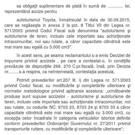
sa obligaţii suplimentare de plată în sumă de ............. lei,
reprezentând accize pentru
autoturismul Toyota, înmatriculat în data de 30.09.2015,
care se regăseşte in anexa 2 la pct. 8 Titlul VII din Legea nr.
571/2003 privind Codul Fiscal sub denumirea "autoturisme şi
autoturisme de teren, inclusiv cele importate sau achiziţionate
intracomunitar, noi sau rulate, a căror capacitate cilindrică este
mai mare sau egală cu 3.000 cm3".
în acest sens, pe seama reclamantului s-a emis Deciziei de
impunere privind accizele , pe care a contestat-o, în condiţiile
prevăzute de dispoziţiile 268, 270 C.pr.fiscală, însă, prin Decizia
nr.........s-a respins, ca neîntemeiată, contestaţia acestuia.
Potrivit prevederilor art.207 lit. i) din Legea nr. 571/2003
privind Codul fiscal, cu modificările şi completările ulterioare şi
normelor metodologice privind aplicarea acestora: „următoarele
produse sunt supuse accizelor - autoturisme şi autoturisme de
teren, inclusiv cele importate sau achiziţionate intracomunitar, noi
sau rulate, cu codurile NC: 8703 23, 8703 24 şi 8703 33 a căror
capacitate cilindrică este mai mare sau egală cu 3.000 cm3, cu
excepţia celor încadrate în categoria vehiculelor istorice definite
conform prevederilor Ordonanţei Guvernului nr. 27/2011 privind
transporturile rutiere, cu modificările şi completările ulterioare";