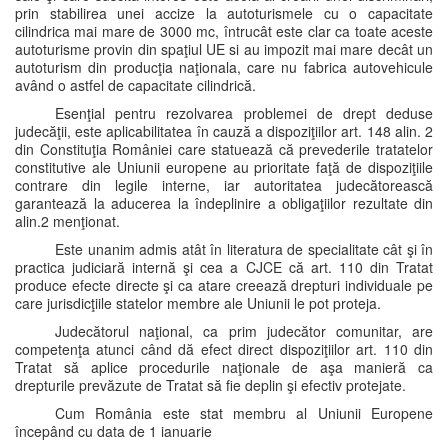
prin stabilirea unei accize la autoturismele cu o capacitate
cilindrica mai mare de 3000 mc, întrucât este clar ca toate aceste
autoturisme provin din spaţiul UE si au impozit mai mare decât un
autoturism din producţia naţionala, care nu fabrica autovehicule
având o astfel de capacitate cilindrică.
Esenţial pentru rezolvarea problemei de drept deduse
judecăţii, este aplicabilitatea în cauză a dispoziţiilor art. 148 alin. 2
din Constituţia României care statuează că prevederile tratatelor
constitutive ale Uniunii europene au prioritate faţă de dispoziţiile
contrare din legile interne, iar autoritatea judecătorească
garantează la aducerea la îndeplinire a obligaţiilor rezultate din
alin.2 menţionat.
Este unanim admis atât în literatura de specialitate cât şi în
practica judiciară internă şi cea a CJCE că art. 110 din Tratat
produce efecte directe şi ca atare creează drepturi individuale pe
care jurisdicţiile statelor membre ale Uniunii le pot proteja.
Judecătorul naţional, ca prim judecător comunitar, are
competenţa atunci când dă efect direct dispoziţiilor art. 110 din
Tratat să aplice procedurile naţionale de aşa manieră ca
drepturile prevăzute de Tratat să fie deplin şi efectiv protejate.
Cum România este stat membru al Uniunii Europene
începând cu data de 1 ianuarie