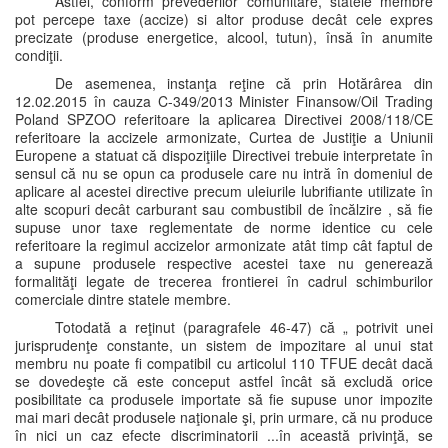
Astfel, conform prevederilor comunitare, statele membre
pot percepe taxe (accize) si altor produse decât cele expres
precizate (produse energetice, alcool, tutun), însă în anumite
condiţii.
De asemenea, instanţa reţine că prin Hotărârea din
12.02.2015 în cauza C-349/2013 Minister Finansow/Oil Trading
Poland SPZOO referitoare la aplicarea Directivei 2008/118/CE
referitoare la accizele armonizate, Curtea de Justiţie a Uniunii
Europene a statuat că dispoziţiile Directivei trebuie interpretate în
sensul că nu se opun ca produsele care nu intră în domeniul de
aplicare al acestei directive precum uleiurile lubrifiante utilizate în
alte scopuri decât carburant sau combustibil de încălzire , să fie
supuse unor taxe reglementate de norme identice cu cele
referitoare la regimul accizelor armonizate atât timp cât faptul de
a supune produsele respective acestei taxe nu generează
formalităţi legate de trecerea frontierei în cadrul schimburilor
comerciale dintre statele membre.
Totodată a reţinut (paragrafele 46-47) că „ potrivit unei
jurisprudenţe constante, un sistem de impozitare al unui stat
membru nu poate fi compatibil cu articolul 110 TFUE decât dacă
se dovedeşte că este conceput astfel încât să excludă orice
posibilitate ca produsele importate să fie supuse unor impozite
mai mari decât produsele naţionale şi, prin urmare, că nu produce
în nici un caz efecte discriminatorii ...în această privinţă, se