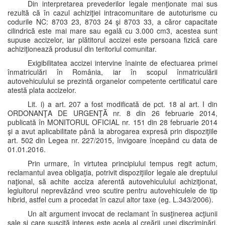
Din interpretarea prevederilor legale menţionate mai sus
rezultă că în cazul achiziţiei intracomunitare de autoturisme cu
codurile NC: 8703 23, 8703 24 şi 8703 33, a căror capacitate
cilindrică este mai mare sau egală cu 3.000 cm3, acestea sunt
supuse accizelor, iar plătitorul accizei este persoana fizică care
achiziţionează produsul din teritoriul comunitar.
Exigibilitatea accizei intervine înainte de efectuarea primei
înmatriculări în România, iar în scopul înmatriculării
autovehiculului se prezintă organelor competente certificatul care
atestă plata accizelor.
Lit. i) a art. 207 a fost modificată de pct. 18 al art. I din
ORDONANŢA DE URGENŢĂ nr. 8 din 26 februarie 2014,
publicată în MONITORUL OFICIAL nr. 151 din 28 februarie 2014
şi a avut aplicabilitate până la abrogarea expresă prin dispoziţiile
art. 502 din Legea nr. 227/2015, învigoare începând cu data de
01.01.2016.
Prin urmare, în virtutea principiului tempus regit actum,
reclamantul avea obligaţia, potrivit dispoziţiilor legale ale dreptului
naţional, să achite acciza aferentă autovehiculului achiziţionat,
legiuitorul neprevăzând vreo scutire pentru autovehiculele de tip
hibrid, astfel cum a procedat în cazul altor taxe (eg. L.343/2006).
Un alt argument invocat de reclamant în susţinerea acţiunii
sale şi care suscită interes este acela al creării unei discriminări,