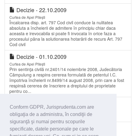
Decizie - 22.10.2009
Curtea de Apel Pitești
Încalcarea disp. art. 797 Cod civil conduce la nulitatea
absoluta a încheierii de admitere în principiu chiar daca
aceasta e irevocabila si poate fi invocata în orice faza a
procesului pâna la solutionarea hotarârii de recurs Art. 797
Cod civil
Decizie - 01.10.2009
Curtea de Apel Pitești
Prin sentinţa civilă nr.2401/14 noiembrie 2008, Judecătoria
Câmpulung a respins cererea formulată de petentul I.C.
împotriva încheierii nr.8499/14 august 2008, prin care a fost
respinsă cererea de înscriere a dreptului de proprietate
pentru co...
Sentinţă civilă - 06.03.2009
Conform GDPR, Jurisprudenta.com are
Judecătoria Constanța
obligaţia de a administra, în condiţii de
Reincredintare minori
siguranţă şi numai pentru scopurile
Decizie - 30.09.2011
specificate, datele personale pe care le
Curtea de Apel Alba Iulia