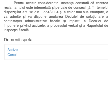
Pentru aceste considerente, instanţa constată că cererea
reclamantului este întemeiată şi pe cale de consecinţă, în temeiul
dispoziţiilor art. 18 din L.554/2004 şi a celor mai sus enunţate, o
va admite şi va dispune anularea Deciziei de soluţionare a
contestaţiei administrative fiscale şi implicit, a Deciziei de
impunere privind accizele, a procesului verbal şi a Raportului de
inspecţie fiscală.
Domenii speta
Accize
Cereri