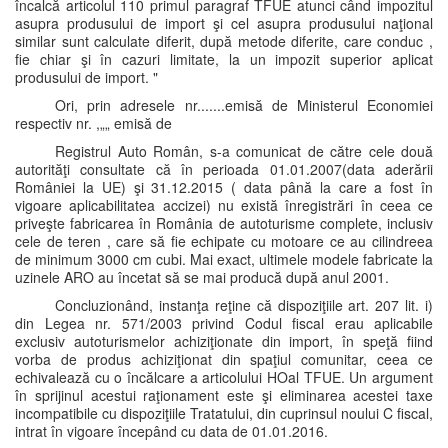
încalcă articolul 110 primul paragraf TFUE atunci când impozitul
asupra produsului de import şi cel asupra produsului naţional
similar sunt calculate diferit, după metode diferite, care conduc ,
fie chiar şi în cazuri limitate, la un impozit superior aplicat
produsului de import. "
Ori, prin adresele nr.......emisă de Ministerul Economiei
respectiv nr. ,„„ emisă de
Registrul Auto Român, s-a comunicat de către cele două
autorităţi consultate că în perioada 01.01.2007(data aderării
României la UE) şi 31.12.2015 ( data până la care a fost în
vigoare aplicabilitatea accizei) nu există înregistrări în ceea ce
priveşte fabricarea în România de autoturisme complete, inclusiv
cele de teren , care să fie echipate cu motoare ce au cilindreea
de minimum 3000 cm cubi. Mai exact, ultimele modele fabricate la
uzinele ARO au încetat să se mai producă după anul 2001.
Concluzionând, instanţa reţine că dispoziţiile art. 207 lit. i)
din Legea nr. 571/2003 privind Codul fiscal erau aplicabile
exclusiv autoturismelor achiziţionate din import, în speţă fiind
vorba de produs achiziţionat din spaţiul comunitar, ceea ce
echivalează cu o încălcare a articolului HOal TFUE. Un argument
în sprijinul acestui raţionament este şi eliminarea acestei taxe
incompatibile cu dispoziţiile Tratatului, din cuprinsul noului C fiscal,
intrat în vigoare începând cu data de 01.01.2016.