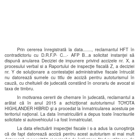
Prin cererea înregistrată la data......., reclamantul HFT în
contradictoriu cu D.R.F.P- C...- AFP B...a solicitat instanţei să
dispună anularea Deciziei de impunere privind accizele nr. X, a
procesului verbal si a Raportului de inspecţie fiscală Z, a deciziei
nr. Y de soluţionare a contestaţiei administrative fiscale întrucât
nu datorează sumele cu titlu de acciză pentru autoturismul în
cauză, cu cheltuieli de judecată constând în onorariu de avocat si
taxa de timbru.
In motivarea cererii de chemare în judecată, reclamantul a
arătat că în anul 2015 a achiziţionat autoturismul TOYOTA
HIGHLANDER HIBRID şi a procedat la înmatricularea acestuia pe
teritoriul naţional. La data înmatriculării a depus toate înscrisurile
solicitate si autovehiculul i-a fost înmatriculat.
La data efectuării inspecţiei fiscale i s-a adus la cunoştinţa
că de fapt datorează acciză pentru acest autoturism si mai mult