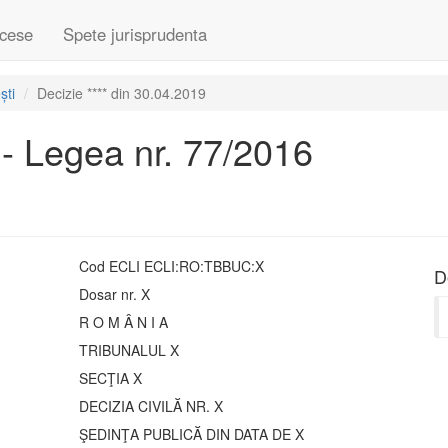
cese
Spete jurisprudenta
ști
Decizie **** din 30.04.2019
 - Legea nr. 77/2016
Cod ECLI ECLI:RO:TBBUC:X
D
Dosar nr. X
R O M Â N I A
TRIBUNALUL X
SECŢIA X
DECIZIA CIVILĂ NR. X
ŞEDINŢA PUBLICĂ DIN DATA DE X