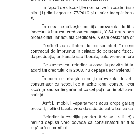
În raport de dispoziţiile normative invocate, inst
alin. (1) din Legea nr. 77/2016 şi ulterior îndeplinirea co
X.
În ceea ce priveşte condiţia prevăzută de lit.
îndeplinită întrucât creditoarea iniţială, X SA era o per
profesionist, iar actuala creditoare, X este cesionara 
Debitorii au calitatea de consumatori, în sen
contractul de împrumut în calitate de persoane fizice, a
de producţie, artizanale sau liberale, câtă vreme împru
De asemenea, referitor la condiţia prevăzută la
acordării creditului din 2008, nu depăşea echivalentul î
În ceea ce priveşte condiţia prevăzută de art. 
consumator cu scopul de a achiziţiona, construi, ext
locuinţă sau să fie garantat cu cel puţin un imobil avân
cerinţă.
Astfel, imobilul –apartament adus drept garanţi
prezent, nefiind făcută vreo dovadă de către bancă că
Referitor la condiţia prevăzută de art. 4 lit. d
nefiind depusă vreo dovadă că consumatorii ar fi fost
legătură cu creditul.