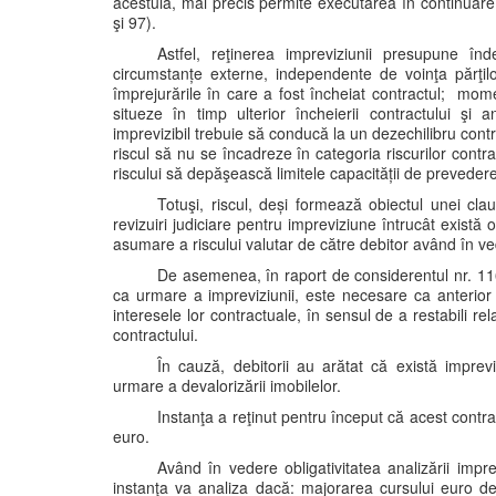
acestuia, mai precis permite executarea în continuare a
şi 97).
Astfel, reţinerea impreviziunii presupune înde
circumstanțe externe, independente de voinţa părţilo
împrejurările în care a fost încheiat contractul; mom
situeze în timp ulterior încheierii contractului şi a
imprevizibil trebuie să conducă la un dezechilibru contr
riscul să nu se încadreze în categoria riscurilor contr
riscului să depăşească limitele capacității de prevedere 
Totuşi, riscul, deși formează obiectul unei cla
revizuiri judiciare pentru impreviziune întrucât există o
asumare a riscului valutar de către debitor având în ve
De asemenea, în raport de considerentul nr. 116 
ca urmare a impreviziunii, este necesare ca anterior se
interesele lor contractuale, în sensul de a restabili re
contractului.
În cauză, debitorii au arătat că există imprevi
urmare a devalorizării imobilelor.
Instanţa a reţinut pentru început că acest contr
euro.
Având în vedere obligativitatea analizării impre
instanţa va analiza dacă: majorarea cursului euro de