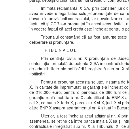
pârâţi, depăşind chiar cuantumul creditului contractat, 
Intimata-reclamantă X SA, prin consilier juridic
avea în vedere legalitatea soluţiei pronunţate de cătr
dovada impreviziunii contractului, iar devalorizarea im
faptul că şi CCR s-a pronunţat în acest sens. Astfel, n
în vedere faptul că acel credit este încheiat pentru o p
Tribunalul constatând că au fost lămurite toate 
deliberare și pronunțare.
T R I B U N A L U L,
Prin sentinţa civilă nr. X pronunţată de Judec
contestaţia formulată de petenta X SA în contradictoriu c
de admisibilitate ale notificării înregistrată sub nr. X 
notificării.
Pentru a pronunţa aceasta soluţie, instanţa de fo
X, în calitate de împrumutați și garanți s-a încheiat con
de 210.000 euro, pentru o perioadă de 360 luni ce a f
garanție reală mobiliară nr. X autentificat de BNP X a
sat X, comuna X tarla X, parcelele X și X, jud. X și pri
către BNP X asupra apartamentul nr. X situat în București,
Ulterior, a fost încheiat actul adiţional nr. X p
asemenea, se reține că între banca inițială X sa și intim
contractuale înregistrat sub nr. X la Tribunalul X ce a