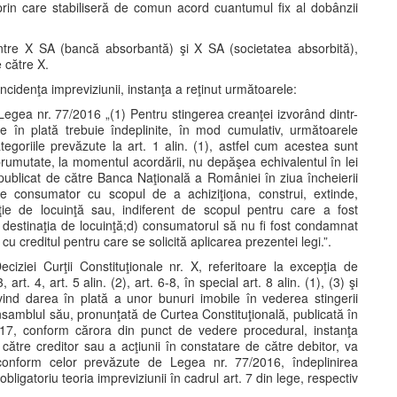
prin care stabiliseră de comun acord cuantumul fix al dobânzii
dintre X SA (bancă absorbantă) şi X SA (societatea absorbită),
e către X.
 incidenţa impreviziunii, instanţa a reţinut următoarele:
in Legea nr. 77/2016 „(1) Pentru stingerea creanţei izvorând dintr-
re în plată trebuie îndeplinite, în mod cumulativ, următoarele
ategoriile prevăzute la art. 1 alin. (1), astfel cum acestea sunt
prumutate, la momentul acordării, nu depăşea echivalentul în lei
ublicat de către Banca Naţională a României în ziua încheierii
 de consumator cu scopul de a achiziţiona, construi, extinde,
ţie de locuinţă sau, indiferent de scopul pentru care a fost
d destinaţia de locuinţă;d) consumatorul să nu fi fost condamnat
 cu creditul pentru care se solicită aplicarea prezentei legi.”.
ziei Curţii Constituţionale nr. X, referitoare la excepţia de
, art. 4, art. 5 alin. (2), art. 6-8, în special art. 8 alin. (1), (3) şi
vind darea în plată a unor bunuri imobile în vederea stingerii
 ansamblul său, pronunţată de Curtea Constituţională, publicată în
2017, conform cărora din punct de vedere procedural, instanţa
e către creditor sau a acţiunii în constatare de către debitor, va
lui conform celor prevăzute de Legea nr. 77/2016, îndeplinirea
obligatoriu teoria impreviziunii în cadrul art. 7 din lege, respectiv