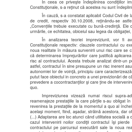
În ceea ce priveşte îndeplinirea condiţiilor im
Constituţionale, s-a reţinut că acestea nu sunt îndeplin
În cauză, s-a constatat aplicabil Codul Civil de 
de credit, respectiv 30.10.2008, reţinându-se astfe
„Convențiile trebuie executate cu bună-credinţă. Ele 
urmările, ce echitatea, obiceiul sau legea da obligației,
În analizarea teoriei impreviziunii, vor fi a
Constituţionale respectiv: clauzele contractului cu 
noua realitate în măsura survenirii unui risc care se c
că determinarea împrejurărilor care justifică aplicarea
risc al contractului. Acesta trebuie analizat dintr-u
astfel, contractul în sine presupune un risc inerent as
autonomiei lor de voinţă, principiu care caracterizează
putut face obiectul in concreto a unei previzionări de c
prevedere a cocontractanţilor şi care ţine de interven
quo.
Impreviziunea vizează numai riscul supra-adă
reamenajeze prestaţiile la care părţile s-au obligat în 
revenirea la prestaţiile de la momentul a quo al încheie
acelaşi moment, fiind, aşadar, străină acestora, dar 
(...) Adaptarea are loc atunci când utilitatea socială a
cazul intervenirii noilor condiţii contractul îşi pier
contractului pe parcursul executării sale la noua real