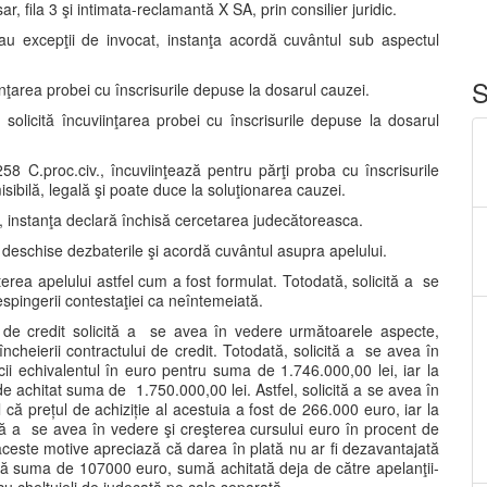
r, fila 3 şi intimata-reclamantă X SA, prin consilier juridic.
sau excepţii de invocat, instanţa acordă cuvântul sub aspectul
S
iinţarea probei cu înscrisurile depuse la dosarul cauzei.
, solicită încuviinţarea probei cu înscrisurile depuse la dosarul
5-258 C.proc.civ., încuviinţează pentru părţi proba cu înscrisurile
sibilă, legală şi poate duce la soluţionarea cauzei.
ă, instanţa declară închisă cercetarea judecătoreasca.
 deschise dezbaterile şi acordă cuvântul asupra apelului.
iterea apelului astfel cum a fost formulat. Totodată, solicită a se
respingerii contestaţiei ca neîntemeiată.
i de credit solicită a se avea în vedere următoarele aspecte,
încheierii contractului de credit. Totodată, solicită a se avea în
cii echivalentul în euro pentru suma de 1.746.000,00 lei, iar la
e achitat suma de 1.750.000,00 lei. Astfel, solicită a se avea în
că prețul de achiziție al acestuia a fost de 266.000 euro, iar la
ă a se avea în vedere şi creşterea cursului euro în procent de
aceste motive apreciază că darea în plată nu ar fi dezavantajată
ugă suma de 107000 euro, sumă achitată deja de către apelanţii-