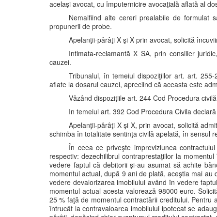
acelaşi avocat, cu împuternicire avocaţială aflată al dosa
Nemaifiind alte cereri prealabile de formulat 
propunerii de probe.
Apelanţii-pârâţi X şi X prin avocat, solicită încuv
Intimata-reclamantă X SA, prin consilier juridic
cauzei.
Tribunalul, în temeiul dispoziţiilor art. art. 25
aflate la dosarul cauzei, apreciind că aceasta este admi
Văzând dispoziţiile art. 244 Cod Procedura civil
In temeiul art. 392 Cod Procedura Civila declară
Apelanţii-pârâţi X şi X, prin avocat, solicită adm
schimba în totalitate sentinţa civilă apelată, în sensul 
În ceea ce priveşte impreviziunea contractulu
respectiv: dezechilibrul contraprestaţiilor la momentul 
vedere faptul că debitorii şi-au asumat să achite băn
momentul actual, după 9 ani de plată, aceştia mai au d
vedere devalorizarea imobilului având în vedere faptul 
momentul actual acesta valorează 98000 euro. Solicit
25 % faţă de momentul contractării creditului. Pentru 
întrucât la contravaloarea imobilului ipotecat se ada