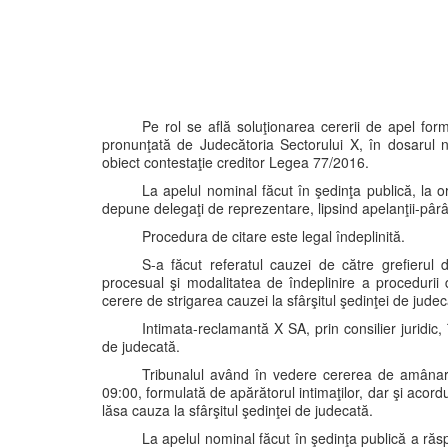
Pe rol se află soluţionarea cererii de apel formu
pronunţată de Judecătoria Sectorului X, în dosarul n
obiect contestaţie creditor Legea 77/2016.
La apelul nominal făcut în şedinţa publică, la or
depune delegaţi de reprezentare, lipsind apelanţii-pârâţ
Procedura de citare este legal îndeplinită.
S-a făcut referatul cauzei de către grefierul d
procesual şi modalitatea de îndeplinire a procedurii 
cerere de strigarea cauzei la sfârşitul şedinţei de jude
Intimata-reclamantă X SA, prin consilier juridic,
de judecată.
Tribunalul având în vedere cererea de amânare 
09:00, formulată de apărătorul intimaţilor, dar şi acordul
lăsa cauza la sfârşitul şedinţei de judecată.
La apelul nominal făcut în şedinţa publică a răspu