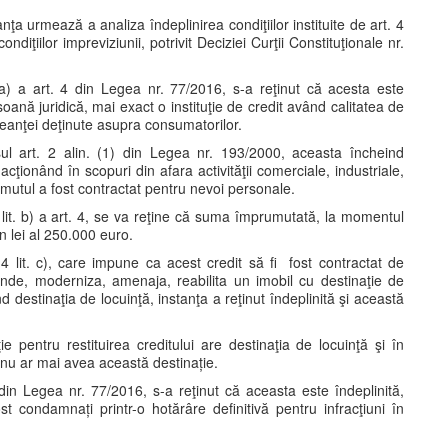
anţa urmează a analiza îndeplinirea condiţiilor instituite de art. 4
ndiţiilor impreviziunii, potrivit Deciziei Curţii Constituţionale nr.
 a) a art. 4 din Legea nr. 77/2016, s-a reţinut că acesta este
soană juridică, mai exact o instituţie de credit având calitatea de
creanţei deţinute asupra consumatorilor.
sul art. 2 alin. (1) din Legea nr. 193/2000, aceasta încheind
cţionând în scopuri din afara activităţii comerciale, industriale,
mutul a fost contractat pentru nevoi personale.
 lit. b) a art. 4, se va reţine că suma împrumutată, la momentul
n lei al 250.000 euro.
4 lit. c), care impune ca acest credit să fi fost contractat de
inde, moderniza, amenaja, reabilita un imobil cu destinaţie de
d destinaţia de locuinţă, instanţa a reţinut îndeplinită şi această
e pentru restituirea creditului are destinaţia de locuinţă şi în
 nu ar mai avea această destinație.
) din Legea nr. 77/2016, s-a reţinut că aceasta este îndeplinită,
 condamnați printr-o hotărâre definitivă pentru infracţiuni în