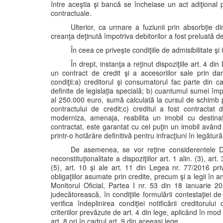
între aceştia şi bancă se încheiase un act adiţional 
contractuale.
Ulterior, ca urmare a fuziunii prin absorbţie 
creanţa deţinută împotriva debitorilor a fost preluată d
În ceea ce priveşte condiţiile de admisibilitate şi
În drept, instanţa a reţinut dispoziţiile art. 4 d
un contract de credit şi a accesoriilor sale prin da
condiţii:a) creditorul şi consumatorul fac parte din c
definite de legislaţia specială; b) cuantumul sumei îm
al 250.000 euro, sumă calculată la cursul de schimb p
contractului de credit;c) creditul a fost contractat
moderniza, amenaja, reabilita un imobil cu destina
contractat, este garantat cu cel puţin un imobil avân
printr-o hotărâre definitivă pentru infracţiuni în legătură
De asemenea, se vor reţine considerentele Deci
neconstituţionalitate a dispoziţiilor art. 1 alin. (3), art. 3
(5), art. 10 şi ale art. 11 din Legea nr. 77/2016 pri
obligaţiilor asumate prin credite, precum şi a legii în
Monitorul Oficial, Partea I nr. 53 din 18 ianuarie 
judecătorească, în condiţiile formulării contestaţiei d
verifica îndeplinirea condiţiei notificării creditoru
criteriilor prevăzute de art. 4 din lege, aplicând în mod 
art. 8 ori în cadrul art. 9 din aceeaşi lege.