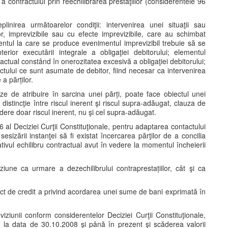
 contractului prin reechilibrarea prestaţiilor (considerentele 96
plinirea următoarelor condiţii: intervenirea unei situaţii sau
r, imprevizibile sau cu efecte imprevizibile, care au schimbat
entul la care se produce evenimentul imprevizibil trebuie să se
nterior executării integrale a obligaţiei debitorului; elementul
actual constând în onerozitatea excesivă a obligaţiei debitorului;
actului ce sunt asumate de debitor, fiind necesar ca intervenirea
a părților.
uze de atribuire în sarcina unei părți, poate face obiectul unei
 distincţie între riscul inerent şi riscul supra-adăugat, clauza de
dere doar riscul inerent, nu şi cel supra-adăugat.
al Deciziei Curţii Constituţionale, pentru adaptarea contactului
sizării instanţei să fi existat încercarea părţilor de a concilia
lativul echilibru contractual avut în vedere la momentul încheierii
ziune ca urmare a dezechilibrului contraprestațiilor, cât şi ca
act de credit a privind acordarea unei sume de bani exprimată în
viziunii conform considerentelor Deciziei Curţii Constituţionale,
 la data de 30.10.2008 şi până în prezent şi scăderea valorii