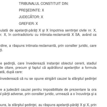
TRIBUNALUL CONSTITUIT DIN:
PREŞEDINTE: X
JUDECĂTOR: X
GREFIER: X
lată de apelanţii-pârâţi X şi X împotriva sentinţei civile nr. X,
r. X, în contradictoriu cu intimata-reclamantă X SA, având ca
dine, a răspuns intimata-reclamantă, prin consilier juridic, care
i.
e şedinţă, care învederează instanţei obiectul cererii, stadiul
de citare, precum şi faptul că apărătorul apelanților a formula
cată, după care:
 învederează că nu se opune strigării cauzei la sfârşitul şedinţei
a judecării cauzei pentru imposibilitate de prezentare la ora
 părţii adverse, prin consilier juridic, urmează a o încuviinţa şi a
ns, la sfârşitul şedinţei, au răspuns apelanţii-pârâţi X şi X, prin