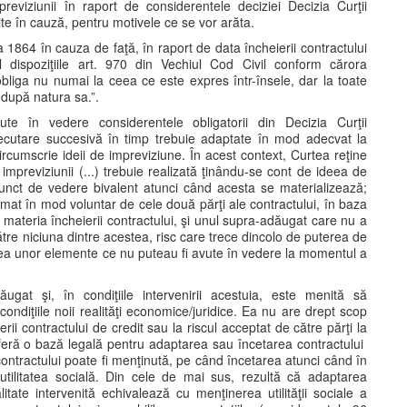
previziunii în raport de considerentele deciziei Decizia Curţii
ite în cauză, pentru motivele ce se vor arăta.
la 1864 în cauza de faţă, în raport de data încheierii contractului
l dispoziţiile art. 970 din Vechiul Cod Civil conform cărora
obliga nu numai la ceea ce este expres într-însele, dar la toate
 după natura sa.”.
vute în vedere considerentele obligatorii din Decizia Curţii
executare succesivă în timp trebuie adaptate în mod adecvat la
ircumscrie ideii de impreviziune. În acest context, Curtea reţine
 impreviziunii (...) trebuie realizată ţinându-se cont de ideea de
n punct de vedere bivalent atunci când acesta se materializează;
umat în mod voluntar de cele două părţi ale contractului, în baza
 materia încheierii contractului, şi unul supra-adăugat care nu a
ătre niciuna dintre acestea, risc care trece dincolo de puterea de
irea unor elemente ce nu puteau fi avute în vedere la momentul a
ugat şi, în condiţiile intervenirii acestuia, este menită să
condiţiile noii realităţi economice/juridice. Ea nu are drept scop
rii contractului de credit sau la riscul acceptat de către părţi la
oferă o bază legală pentru adaptarea sau încetarea contractului
 contractului poate fi menţinută, pe când încetarea atunci când în
de utilitatea socială. Din cele de mai sus, rezultă că adaptarea
itate intervenită echivalează cu menţinerea utilităţii sociale a