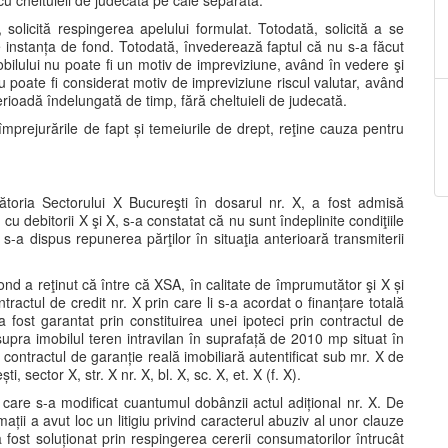
cu cheltuieli de judecată pe cale separată.
, solicită respingerea apelului formulat. Totodată, solicită a se
e instanța de fond. Totodată, învederează faptul că nu s-a făcut
obilului nu poate fi un motiv de impreviziune, având în vedere şi
u poate fi considerat motiv de impreviziune riscul valutar, având
erioadă îndelungată de timp, fără cheltuieli de judecată.
împrejurările de fapt și temeiurile de drept, reţine cauza pentru
ătoria Sectorului X Bucureşti în dosarul nr. X, a fost admisă
u debitorii X şi X, s-a constatat că nu sunt îndeplinite condiţiile
şi s-a dispus repunerea părţilor în situaţia anterioară transmiterii
nd a reţinut că între că XSA, în calitate de împrumutător şi X și
tractul de credit nr. X prin care li s-a acordat o finanțare totală
ost garantat prin constituirea unei ipoteci prin contractul de
supra imobilul teren intravilan în suprafață de 2010 mp situat în
n contractul de garanție reală imobiliară autentificat sub mr. X de
 sector X, str. X nr. X, bl. X, sc. X, et. X (f. X).
rin care s-a modificat cuantumul dobânzii actul adițional nr. X. De
ații a avut loc un litigiu privind caracterul abuziv al unor clauze
 fost soluționat prin respingerea cererii consumatorilor întrucât