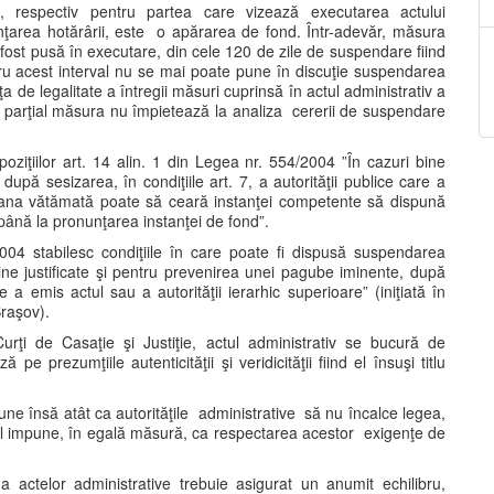
ii, respectiv pentru partea care vizează executarea actului
nţarea hotărârii, este o apărarea de fond. Într-adevăr, măsura
 fost pusă în executare, din cele 120 de zile de suspendare fiind
ru acest interval nu se mai poate pune în discuţie suspendarea
a de legalitate a întregii măsuri cuprinsă în actul administrativ a
at parţial măsura nu împietează la analiza cererii de suspendare
ispoziţiilor art. 14 alin. 1 din Legea nr. 554/2004 ”În cazuri bine
după sesizarea, în condiţiile art. 7, a autorităţii publice care a
rsoana vătămată poate să ceară instanţei competente să dispună
 până la pronunţarea instanţei de fond”.
/2004 stabilesc condiţiile în care poate fi dispusă suspendarea
 bine justificate şi pentru prevenirea unei pagube iminente, după
re a emis actul sau a autorităţii ierarhic superioare” (iniţiată în
raşov).
urţi de Casaţie şi Justiţie, actul administrativ se bucură de
e prezumţiile autenticităţii şi veridicităţii fiind el însuşi titlu
upune însă atât ca autorităţile administrative să nu încalce legea,
. El impune, în egală măsură, ca respectarea acestor exigenţe de
 a actelor administrative trebuie asigurat un anumit echilibru,