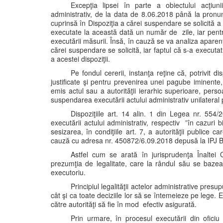
Excepţia lipsei în parte a obiectului acţiun
administrativ, de la data de 8.06.2018 până la pronu
cuprinsă în Dispoziţia a cărei suspendare se solicită a
executate la această dată un număr de zile, iar pent
executării măsurii. Însă, în cauză se va analiza aparenţ
cărei suspendare se solicită, iar faptul că s-a execut
a acestei dispoziţii.
Pe fondul cererii, instanţa reţine că, potrivit d
justificate şi pentru prevenirea unei pagube iminente, 
emis actul sau a autorităţii ierarhic superioare, pe
suspendarea executării actului administrativ unilateral
Dispoziţiile art. 14 alin. 1 din Legea nr. 554
executării actului administrativ, respectiv ”în cazuri
sesizarea, în condiţiile art. 7, a autorităţii publice ca
cauză cu adresa nr. 450872/6.09.2018 depusă la IPJ B
Astfel cum se arată în jurisprudenţa Înaltei C
prezumţia de legalitate, care la rândul său se bazează p
executoriu.
Principiul legalităţii actelor administrative pres
cât şi ca toate deciziile lor să se întemeieze pe lege
către autorităţi să fie în mod efectiv asigurată.
Prin urmare, în procesul executării din oficiu