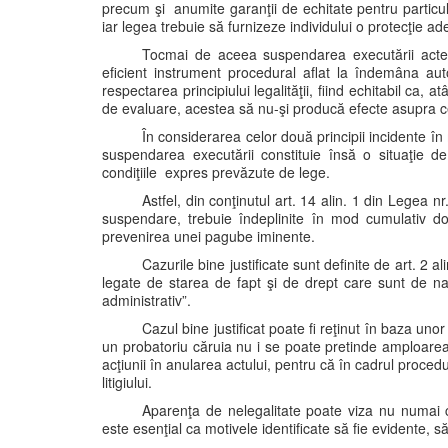
precum şi anumite garanţii de echitate pentru particulari
iar legea trebuie să furnizeze individului o protecţie ad
Tocmai de aceea suspendarea executării actelor
eficient instrument procedural aflat la îndemâna aut
respectarea principiului legalităţii, fiind echitabil ca, 
de evaluare, acestea să nu-şi producă efecte asupra ce
În considerarea celor două principii incidente în ma
suspendarea executării constituie însă o situaţie d
condiţiile expres prevăzute de lege.
Astfel, din conţinutul art. 14 alin. 1 din Legea 
suspendare, trebuie îndeplinite în mod cumulativ dou
prevenirea unei pagube iminente.
Cazurile bine justificate sunt definite de art. 2 a
legate de starea de fapt şi de drept care sunt de natu
administrativ”.
Cazul bine justificat poate fi reţinut în baza unor 
un probatoriu căruia nu i se poate pretinde amploarea
acţiunii în anularea actului, pentru că în cadrul proced
litigiului.
Aparenţa de nelegalitate poate viza nu numai c
este esenţial ca motivele identificate să fie evidente, 