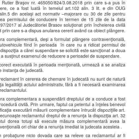
lui Rutier Braşov nr. 465050/824/3.08.2018 prin care s-a pus în
e, ce a fost luată în temeiul art.102 alin. 3 lit. e din OUG
alin.5 din acelaşi act normativ –majorare cu 30 de zile pentru
darea permisului de conducere în termen de 15 zile de la data
197/2017 al Judecătoriei Brasov soluţionat prin încheierea civilă
 prin care s-a dispus anularea cererii având ca obiect plângere.
ura complementară, deşi a formulat plângere contravenţională,
ovehicule fiind în perioada în care nu a ridicat permisul de
dispoziţia a cărei suspendare se solicită este sancţionat a doua
a a susţinut examenul de reducere a perioadei de suspendare.
orect executată în perioada menţionată, urmează a se analiza
e instanţa de judecată.
e reclamant în cererea de chemare în judecată nu sunt de natură
a legalităţii actului administrativ, fără a fi necesară examinarea
 reclamantului.
ura complementara a suspendării dreptului de a conduce a fost
ocedură civilă. Prin urmare, faptul ca petentul a înţeles benevol
aţia executării măsurii complementare întrucât dispoziţiile art.
ecunoaşte reclamantul dreptul de a renunţa la dispoziţia art. 32
ntul dorea totuşi să execute măsura complementară avea la
venţională ori chiar de a renunţa imediat la judecata acesteia .
n probaţiune nicio dovada care sa releve ca reclamantul ar fi