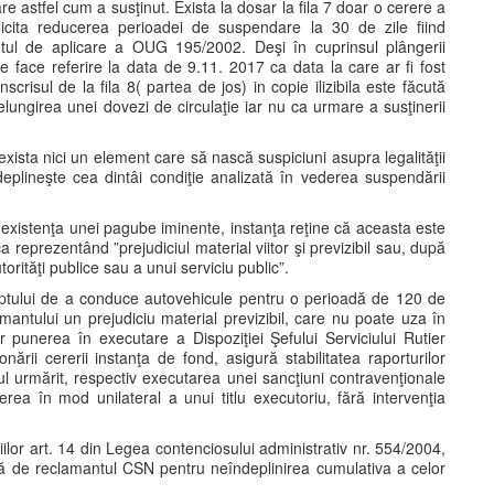
astfel cum a susţinut. Exista la dosar la fila 7 doar o cerere a
icita reducerea perioadei de suspendare la 30 de zile fiind
ntul de aplicare a OUG 195/2002. Deşi în cuprinsul plângerii
se face referire la data de 9.11. 2017 ca data la care ar fi fost
risul de la fila 8( partea de jos) in copie ilizibila este făcută
ungirea unei dovezi de circulaţie iar nu ca urmare a susţinerii
xista nici un element care să nască suspiciuni asupra legalităţii
deplineşte cea dintâi condiţie analizată în vederea suspendării
 la existenţa unei pagube iminente, instanţa reţine că aceasta este
ca reprezentând ”prejudiciul material viitor şi previzibil sau, după
orităţi publice sau a unui serviciu public”.
eptului de a conduce autovehicule pentru o perioadă de 120 de
mantului un prejudiciu material previzibil, care nu poate uza în
 punerea în executare a Dispoziţiei Şefului Serviciului Rutier
ării cererii instanţa de fond, asigură stabilitatea raporturilor
pul urmărit, respectiv executarea unei sancţiuni contravenţionale
erea în mod unilateral a unui titlu executoriu, fără intervenţia
ilor art. 14 din Legea contenciosului administrativ nr. 554/2004,
ă de reclamantul CSN pentru neîndeplinirea cumulativa a celor