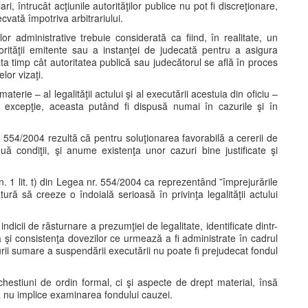
, întrucât acţiunile autorităţilor publice nu pot fi discreţionare,
ecvată împotriva arbitrariului.
 administrative trebuie considerată ca fiind, în realitate, un
orităţii emitente sau a instanţei de judecată pentru a asigura
atâta timp cât autoritatea publică sau judecătorul se află în proces
lor vizaţi.
terie – al legalităţii actului şi al executării acestuia din oficiu –
e excepţie, aceasta putând fi dispusă numai în cazurile şi în
nr. 554/2004 rezultă că pentru soluţionarea favorabilă a cererii de
ă condiţii, şi anume existenţa unor cazuri bine justificate şi
lin. 1 lit. t) din Legea nr. 554/2004 ca reprezentând ”împrejurările
ră să creeze o îndoială serioasă în privinţa legalităţii actului
indicii de răsturnare a prezumţiei de legalitate, identificate dintr-
 şi consistenţa dovezilor ce urmează a fi administrate în cadrul
urii sumare a suspendării executării nu poate fi prejudecat fondul
hestiuni de ordin formal, ci şi aspecte de drept material, însă
să nu implice examinarea fondului cauzei.