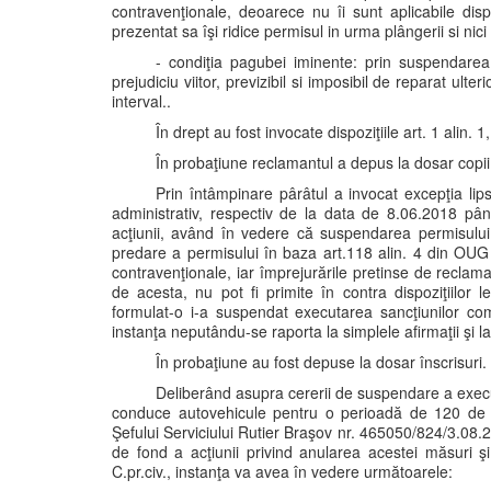
contravenţionale, deoarece nu îi sunt aplicabile dis
prezentat sa îşi ridice permisul in urma plângerii si ni
- condiţia pagubei iminente: prin suspendar
prejudiciu viitor, previzibil si imposibil de reparat ult
interval..
În drept au fost invocate dispoziţiile art. 1 alin. 
În probaţiune reclamantul a depus la dosar copii 
Prin întâmpinare pârâtul a invocat excepţia lips
administrativ, respectiv de la data de 8.06.2018 până
acţiunii, având în vedere că suspendarea permisului
predare a permisului în baza art.118 alin. 4 din OUG n
contravenţionale, iar împrejurările pretinse de recla
de acesta, nu pot fi primite în contra dispoziţiilor
formulat-o i-a suspendat executarea sancţiunilor co
instanţa neputându-se raporta la simplele afirmaţii şi l
În probaţiune au fost depuse la dosar înscrisuri.
Deliberând asupra cererii de suspendare a exec
conduce autovehicule pentru o perioadă de 120 de zi
Şefului Serviciului Rutier Braşov nr. 465050/824/3.08.
de fond a acţiunii privind anularea acestei măsuri şi
C.pr.civ., instanţa va avea în vedere următoarele: