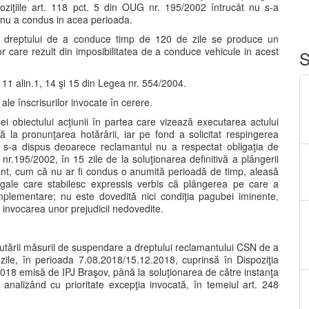
poziţiile art. 118 pct. 5 din OUG nr. 195/2002 întrucât nu s-a
ci nu a condus in acea perioada.
ea dreptului de a conduce timp de 120 de zile se produce un
erior care rezult din imposibilitatea de a conduce vehicule in acest
S
1, 11 alin.1, 14 şi 15 din Legea nr. 554/2004.
ale înscrisurilor invocate în cerere.
ei obiectului acţiunii în partea care vizează executarea actului
 la pronunţarea hotărârii, iar pe fond a solicitat respingerea
 s-a dispus deoarece reclamantul nu a respectat obligaţia de
r.195/2002, în 15 zile de la soluţionarea definitivă a plângerii
mant, cum că nu ar fi condus o anumită perioadă de timp, aleasă
 legale care stabilesc expressis verbis că plângerea pe care a
mplementare; nu este dovedită nici condiţia pagubei iminente,
a invocarea unor prejudicii nedovedite.
utării măsurii de suspendare a dreptului reclamantului CSN de a
le, în perioada 7.08.2018/15.12.2018, cuprinsă în Dispoziţia
2018 emisă de IPJ Braşov, până la soluţionarea de către instanţa
 analizând cu prioritate excepţia invocată, în temeiul art. 248