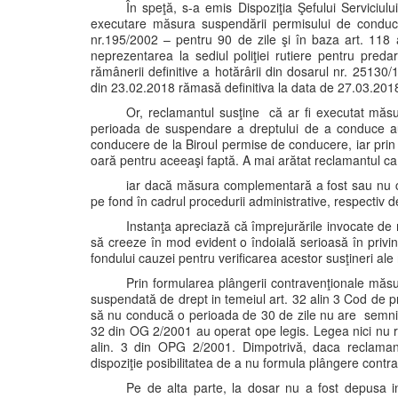
În speţă, s-a emis Dispoziţia Şefului Serviciu
executare măsura suspendării permisului de conducer
nr.195/2002 – pentru 90 de zile şi în baza art. 118 
neprezentarea la sediul poliţiei rutiere pentru pre
rămânerii definitive a hotărârii din dosarul nr. 25130/
din 23.02.2018 rămasă definitiva la data de 27.03.2018
Or, reclamantul susţine că ar fi executat măs
perioada de suspendare a dreptului de a conduce aut
conducere de la Biroul permise de conducere, iar prin 
oară pentru aceeaşi faptă. A mai arătat reclamantul c
iar dacă măsura complementară a fost sau nu c
pe fond în cadrul procedurii administrative, respectiv d
Instanţa apreciază că împrejurările invocate d
să creeze în mod evident o îndoială serioasă în privinţ
fondului cauzei pentru verificarea acestor susţineri ale
Prin formularea plângerii contravenţionale măs
suspendată de drept in temeiul art. 32 alin 3 Cod de pr
să nu conducă o perioada de 30 de zile nu are semnific
32 din OG 2/2001 au operat ope legis. Legea nici nu r
alin. 3 din OPG 2/2001. Dimpotrivă, daca reclama
dispoziţie posibilitatea de a nu formula plângere contra
Pe de alta parte, la dosar nu a fost depusa i