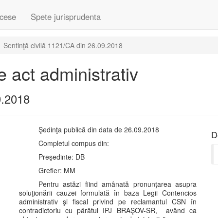
cese
Spete jurisprudenta
Sentinţă civilă 1121/CA din 26.09.2018
 act administrativ
9.2018
Şedinţa publică din data de 26.09.2018
D
Completul compus din:
Preşedinte: DB
Grefier: MM
Pentru astăzi fiind amânată pronunţarea asupra
soluţionării cauzei formulată în baza Legii Contencios
administrativ şi fiscal privind pe reclamantul CSN în
contradictoriu cu pârâtul IPJ BRAŞOV-SR, având ca