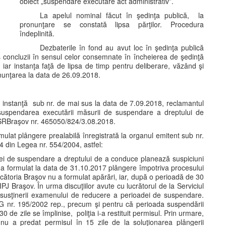
obiect „suspendare executare act administrativ”.
La apelul nominal făcut în şedinţa publică, la
pronunţare se constată lipsa părţilor. Procedura
îndeplinită.
Dezbaterile în fond au avut loc în şedinţa publică
concluzii în sensul celor consemnate în încheierea de şedinţă
 iar instanţa faţă de lipsa de timp pentru deliberare, văzând şi
onunţarea la data de 26.09.2018.
ă instanţă sub nr. de mai sus la data de 7.09.2018, reclamantul
 suspendarea executării măsurii de suspendare a dreptului de
ŞSRBraşov nr. 465050/824/3.08.2018.
mulat plângere prealabilă înregistrată la organul emitent sub nr.
14 din Legea nr. 554/2004, astfel:
ziţiei de suspendare a dreptului de a conduce planează suspiciuni
eşi a formulat la data de 31.10.2017 plângere împotriva procesului
cătoria Braşov nu a formulat apărări, iar, după o perioadă de 30
 IPJ Braşov. În urma discuţiilor avute cu lucrătorul de la Serviciul
usţinerii examenului de reducere a perioadei de suspendare.
OUG nr. 195/2002 rep., precum şi pentru că perioada suspendării
de zile se împlinise, poliţia i-a restituit permisul. Prin urmare,
u a predat permisul în 15 zile de la soluţionarea plângerii