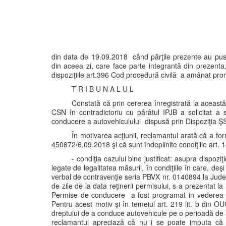
din data de 19.09.2018 când părţile prezente au pus 
din aceea zi, care face parte integrantă din prezenta,
dispoziţiile art.396 Cod procedură civilă a amânat pr
T R I B U N A L U L
Constată că prin cererea înregistrată la aceast
CSN în contradictoriu cu pârâtul IPJB a solicitat a
conducere a autovehiculului dispusă prin Dispoziţia 
În motivarea acţiunii, reclamantul arată că a for
450872/6.09.2018 şi că sunt îndeplinite condiţiile art. 
- condiţia cazului bine justificat: asupra dispo
legate de legalitatea măsurii, în condiţiile în care, d
verbal de contravenţie seria PBVX nr. 0140894 la Jude
de zile de la data reţinerii permisului, s-a prezentat la
Permise de conducere a fost programat in vederea s
Pentru acest motiv şi în temeiul art. 219 lit. b din 
dreptului de a conduce autovehicule pe o perioadă de 30 
reclamantul apreciază că nu i se poate imputa că n