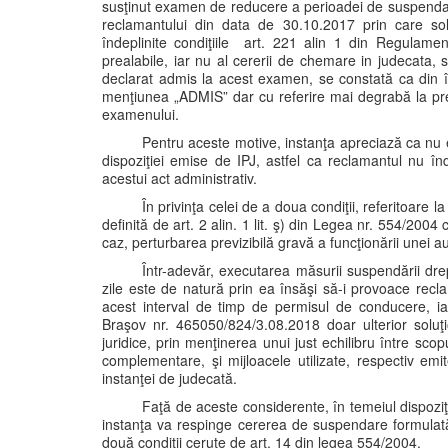
susţinut examen de reducere a perioadei de suspendare 
reclamantului din data de 30.10.2017 prin care sol
îndeplinite condiţiile art. 221 alin 1 din Regulame
prealabile, iar nu al cererii de chemare in judecata, 
declarat admis la acest examen, se constată ca din însc
menţiunea „ADMIS” dar cu referire mai degrabă la prel
examenului.
Pentru aceste motive, instanţa apreciază ca nu e
dispoziţiei emise de IPJ, astfel ca reclamantul nu în
acestui act administrativ.
În privinţa celei de a doua condiţii, referitoare
definită de art. 2 alin. 1 lit. ş) din Legea nr. 554/2004 
caz, perturbarea previzibilă gravă a funcţionării unei aut
Într-adevăr, executarea măsurii suspendării dr
zile este de natură prin ea însăşi să-i provoace recla
acest interval de timp de permisul de conducere, iar
Braşov nr. 465050/824/3.08.2018 doar ulterior soluţion
juridice, prin menţinerea unui just echilibru între sco
complementare, şi mijloacele utilizate, respectiv emit
instanţei de judecată.
Faţă de aceste considerente, în temeiul dispoziţi
instanţa va respinge cererea de suspendare formulat
două condiţii cerute de art. 14 din legea 554/2004.