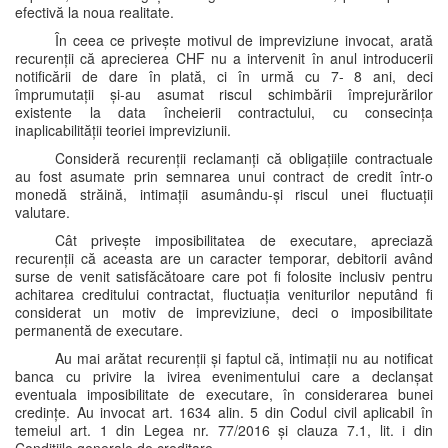
efectivă la noua realitate.
În ceea ce privește motivul de impreviziune invocat, arată
recurenții că aprecierea CHF nu a intervenit în anul introducerii
notificării de dare în plată, ci în urmă cu 7- 8 ani, deci
împrumutații și-au asumat riscul schimbării împrejurărilor
existente la data încheierii contractului, cu consecința
inaplicabilității teoriei impreviziunii.
Consideră recurenții reclamanți că obligațiile contractuale
au fost asumate prin semnarea unui contract de credit într-o
monedă străină, intimații asumându-și riscul unei fluctuații
valutare.
Cât privește imposibilitatea de executare, apreciază
recurenții că aceasta are un caracter temporar, debitorii având
surse de venit satisfăcătoare care pot fi folosite inclusiv pentru
achitarea creditului contractat, fluctuația veniturilor neputând fi
considerat un motiv de impreviziune, deci o imposibilitate
permanentă de executare.
Au mai arătat recurenții și faptul că, intimații nu au notificat
banca cu privire la ivirea evenimentului care a declanșat
eventuala imposibilitate de executare, în considerarea bunei
credințe. Au invocat art. 1634 alin. 5 din Codul civil aplicabil în
temeiul art. 1 din Legea nr. 77/2016 și clauza 7.1, lit. i din