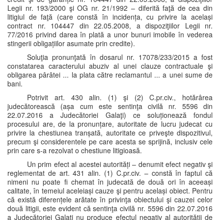
Legii nr. 193/2000 şi OG nr. 21/1992 – diferită faţă de cea din
litigiul de faţă (care constă în incidența, cu privire la același
contract nr. 104447 din 22.05.2008, a dispoziţiilor Legii nr.
77/2016 privind darea în plată a unor bunuri imobile în vederea
stingerii obligațiilor asumate prin credite).
Soluţia pronunţată în dosarul nr. 17078/233/2015 a fost
constatarea caracterului abuziv al unei clauze contractuale şi
obligarea pârâtei ... la plata către reclamantul ... a unei sume de
bani.
Potrivit art. 430 alin. (1) şi (2) C.pr.civ., hotărârea
judecătorească (așa cum este sentinţa civilă nr. 5596 din
22.07.2016 a Judecătoriei Galaţi) ce soluționează fondul
procesului are, de la pronunțare, autoritate de lucru judecat cu
privire la chestiunea tranșată, autoritate ce priveşte dispozitivul,
precum şi considerentele pe care acesta se sprijină, inclusiv cele
prin care s-a rezolvat o chestiune litigioasă.
Un prim efect al acestei autorități – denumit efect negativ şi
reglementat de art. 431 alin. (1) C.pr.civ. – constă în faptul că
nimeni nu poate fi chemat în judecată de două ori în aceeași
calitate, în temeiul aceleiași cauze şi pentru același obiect. Pentru
că există diferențele arătate în privinţa obiectului şi cauzei celor
două litigii, este evident că sentinţa civilă nr. 5596 din 22.07.2016
a Judecătoriei Galaţi nu produce efectul negativ al autorității de