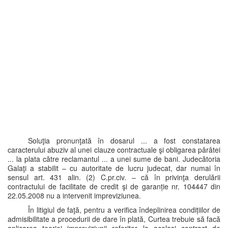
Soluţia pronunţată în dosarul ... a fost constatarea
caracterului abuziv al unei clauze contractuale şi obligarea pârâtei
... la plata către reclamantul ... a unei sume de bani. Judecătoria
Galaţi a stabilit – cu autoritate de lucru judecat, dar numai în
sensul art. 431 alin. (2) C.pr.civ. – că în privinţa derulării
contractului de facilitate de credit şi de garanție nr. 104447 din
22.05.2008 nu a intervenit impreviziunea.
În litigiul de faţă, pentru a verifica îndeplinirea condițiilor de
admisibilitate a procedurii de dare în plată, Curtea trebuie să facă