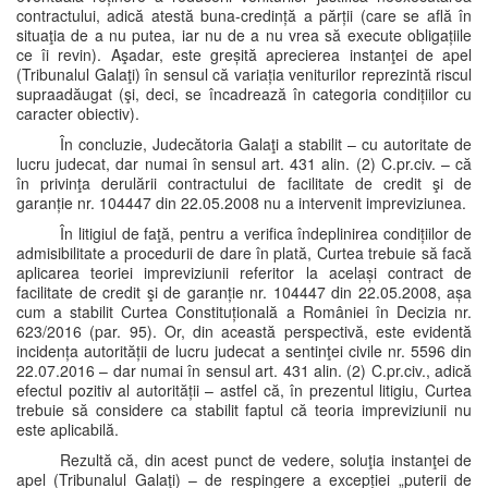
contractului, adică atestă buna-credință a părții (care se află în
situaţia de a nu putea, iar nu de a nu vrea să execute obligațiile
ce îi revin). Aşadar, este greșită aprecierea instanţei de apel
(Tribunalul Galaţi) în sensul că variația veniturilor reprezintă riscul
supraadăugat (şi, deci, se încadrează în categoria condițiilor cu
caracter obiectiv).
În concluzie, Judecătoria Galaţi a stabilit – cu autoritate de
lucru judecat, dar numai în sensul art. 431 alin. (2) C.pr.civ. – că
în privinţa derulării contractului de facilitate de credit şi de
garanție nr. 104447 din 22.05.2008 nu a intervenit impreviziunea.
În litigiul de faţă, pentru a verifica îndeplinirea condițiilor de
admisibilitate a procedurii de dare în plată, Curtea trebuie să facă
aplicarea teoriei impreviziunii referitor la același contract de
facilitate de credit şi de garanție nr. 104447 din 22.05.2008, așa
cum a stabilit Curtea Constituțională a României în Decizia nr.
623/2016 (par. 95). Or, din această perspectivă, este evidentă
incidența autorității de lucru judecat a sentinţei civile nr. 5596 din
22.07.2016 – dar numai în sensul art. 431 alin. (2) C.pr.civ., adică
efectul pozitiv al autorității – astfel că, în prezentul litigiu, Curtea
trebuie să considere ca stabilit faptul că teoria impreviziunii nu
este aplicabilă.
Rezultă că, din acest punct de vedere, soluţia instanţei de
apel (Tribunalul Galaţi) – de respingere a excepției „puterii de