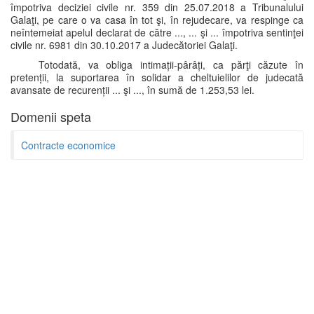
împotriva deciziei civile nr. 359 din 25.07.2018 a Tribunalului
Galaţi, pe care o va casa în tot şi, în rejudecare, va respinge ca
neîntemeiat apelul declarat de către ..., ... şi ... împotriva sentinţei
civile nr. 6981 din 30.10.2017 a Judecătoriei Galaţi.
Totodată, va obliga intimații-pârâți, ca părţi căzute în
pretenții, la suportarea în solidar a cheltuielilor de judecată
avansate de recurenții ... şi ..., în sumă de 1.253,53 lei.
Domenii speta
Contracte economice