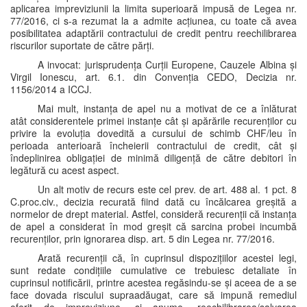
aplicarea impreviziunii la limita superioară impusă de Legea nr.
77/2016, ci s-a rezumat la a admite acțiunea, cu toate că avea
posibilitatea adaptării contractului de credit pentru reechilibrarea
riscurilor suportate de către părți.
A invocat: jurisprudența Curții Europene, Cauzele Albina și
Virgil Ionescu, art. 6.1. din Convenția CEDO, Decizia nr.
1156/2014 a ICCJ.
Mai mult, instanța de apel nu a motivat de ce a înlăturat
atât considerentele primei instanțe cât și apărările recurenților cu
privire la evoluția dovedită a cursului de schimb CHF/leu în
perioada anterioară încheierii contractului de credit, cât și
îndeplinirea obligației de minimă diligență de către debitori în
legătură cu acest aspect.
Un alt motiv de recurs este cel prev. de art. 488 al. 1 pct. 8
C.proc.civ., decizia recurată fiind dată cu încălcarea greșită a
normelor de drept material. Astfel, consideră recurenții că instanța
de apel a considerat în mod greșit că sarcina probei incumbă
recurenților, prin ignorarea disp. art. 5 din Legea nr. 77/2016.
Arată recurenții că, în cuprinsul dispozițiilor acestei legi,
sunt redate condițiile cumulative ce trebuiesc detaliate în
cuprinsul notificării, printre acestea regăsindu-se și aceea de a se
face dovada riscului supraadăugat, care să impună remediul