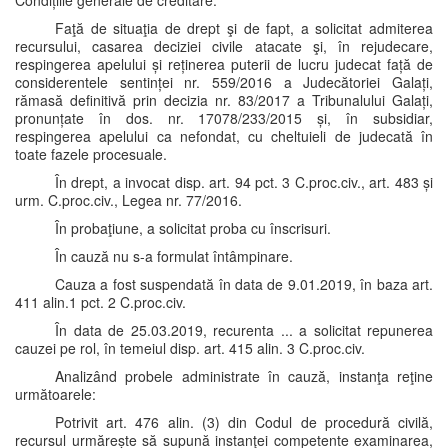
Condițiile generale de creditare.
Faţă de situaţia de drept şi de fapt, a solicitat admiterea
recursului, casarea deciziei civile atacate şi, în rejudecare,
respingerea apelului și reținerea puterii de lucru judecat față de
considerentele sentinței nr. 559/2016 a Judecătoriei Galați,
rămasă definitivă prin decizia nr. 83/2017 a Tribunalului Galați,
pronunțate în dos. nr. 17078/233/2015 și, în subsidiar,
respingerea apelului ca nefondat, cu cheltuieli de judecată în
toate fazele procesuale.
În drept, a invocat disp. art. 94 pct. 3 C.proc.civ., art. 483 și
urm. C.proc.civ., Legea nr. 77/2016.
În probaţiune, a solicitat proba cu înscrisuri.
În cauză nu s-a formulat întâmpinare.
Cauza a fost suspendată în data de 9.01.2019, în baza art.
411 alin.1 pct. 2 C.proc.civ.
În data de 25.03.2019, recurenta ... a solicitat repunerea
cauzei pe rol, în temeiul disp. art. 415 alin. 3 C.proc.civ.
Analizând probele administrate în cauză, instanţa reţine
următoarele:
Potrivit art. 476 alin. (3) din Codul de procedură civilă,
recursul urmărește să supună instanţei competente examinarea,