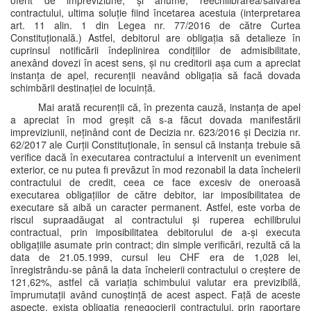
oferit de impreviziune, și anume, reechilibrarea/salvarea
contractului, ultima soluție fiind încetarea acestuia (interpretarea
art. 11 alin. 1 din Legea nr. 77/2016 de către Curtea
Constituțională.) Astfel, debitorul are obligația să detalieze în
cuprinsul notificării îndeplinirea condițiilor de admisibilitate,
anexând dovezi în acest sens, și nu creditorii așa cum a apreciat
instanța de apel, recurenții neavând obligația să facă dovada
schimbării destinației de locuință.
Mai arată recurenții că, în prezenta cauză, instanța de apel
a apreciat în mod greșit că s-a făcut dovada manifestării
impreviziunii, neținând cont de Decizia nr. 623/2016 și Decizia nr.
62/2017 ale Curții Constituționale, în sensul că instanța trebuie să
verifice dacă în executarea contractului a intervenit un eveniment
exterior, ce nu putea fi prevăzut în mod rezonabil la data încheierii
contractului de credit, ceea ce face excesiv de oneroasă
executarea obligațiilor de către debitor, iar imposibilitatea de
executare să aibă un caracter permanent. Astfel, este vorba de
riscul supraadăugat al contractului și ruperea echilibrului
contractual, prin imposibilitatea debitorului de a-și executa
obligațiile asumate prin contract; din simple verificări, rezultă că la
data de 21.05.1999, cursul leu CHF era de 1,028 lei,
înregistrându-se până la data încheierii contractului o creștere de
121,62%, astfel că variația schimbului valutar era previzibilă,
împrumutații având cunoștință de acest aspect. Față de aceste
aspecte, exista obligația renegocierii contractului, prin raportare