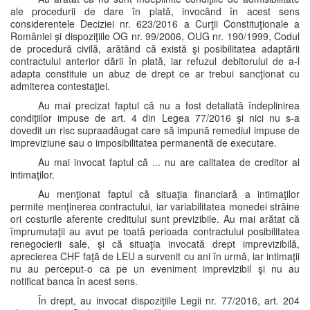
ale procedurii de dare în plată, invocând în acest sens
considerentele Deciziei nr. 623/2016 a Curţii Constituţionale a
României şi dispoziţiile OG nr. 99/2006, OUG nr. 190/1999, Codul
de procedură civilă, arătând că există şi posibilitatea adaptării
contractului anterior dării în plată, iar refuzul debitorului de a-l
adapta constituie un abuz de drept ce ar trebui sancţionat cu
admiterea contestaţiei.
Au mai precizat faptul că nu a fost detaliată îndeplinirea
condiţiilor impuse de art. 4 din Legea 77/2016 şi nici nu s-a
dovedit un risc supraadăugat care să impună remediul impuse de
impreviziune sau o imposibilitatea permanentă de executare.
Au mai invocat faptul că ... nu are calitatea de creditor al
intimaţilor.
Au menţionat faptul că situaţia financiară a intimaţilor
permite menţinerea contractului, iar variabilitatea monedei străine
ori costurile aferente creditului sunt previzibile. Au mai arătat că
împrumutaţii au avut pe toată perioada contractului posibilitatea
renegocierii sale, şi că situaţia invocată drept imprevizibilă,
aprecierea CHF faţă de LEU a survenit cu ani în urmă, iar intimaţii
nu au perceput-o ca pe un eveniment imprevizibil şi nu au
notificat banca în acest sens.
În drept, au invocat dispoziţiile Legii nr. 77/2016, art. 204