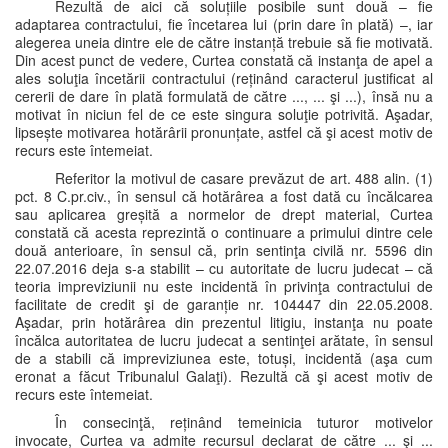
Rezultă de aici că soluțiile posibile sunt două – fie
adaptarea contractului, fie încetarea lui (prin dare în plată) –, iar
alegerea uneia dintre ele de către instanță trebuie să fie motivată.
Din acest punct de vedere, Curtea constată că instanţa de apel a
ales soluţia încetării contractului (reținând caracterul justificat al
cererii de dare în plată formulată de către ..., ... şi ...), însă nu a
motivat în niciun fel de ce este singura soluţie potrivită. Aşadar,
lipsește motivarea hotărârii pronunțate, astfel că şi acest motiv de
recurs este întemeiat.
Referitor la motivul de casare prevăzut de art. 488 alin. (1)
pct. 8 C.pr.civ., în sensul că hotărârea a fost dată cu încălcarea
sau aplicarea greșită a normelor de drept material, Curtea
constată că acesta reprezintă o continuare a primului dintre cele
două anterioare, în sensul că, prin sentinţa civilă nr. 5596 din
22.07.2016 deja s-a stabilit – cu autoritate de lucru judecat – că
teoria impreviziunii nu este incidentă în privinţa contractului de
facilitate de credit şi de garanție nr. 104447 din 22.05.2008.
Aşadar, prin hotărârea din prezentul litigiu, instanţa nu poate
încălca autoritatea de lucru judecat a sentinţei arătate, în sensul
de a stabili că impreviziunea este, totuși, incidentă (aşa cum
eronat a făcut Tribunalul Galaţi). Rezultă că şi acest motiv de
recurs este întemeiat.
În consecinţă, reținând temeinicia tuturor motivelor
invocate, Curtea va admite recursul declarat de către ... şi ...