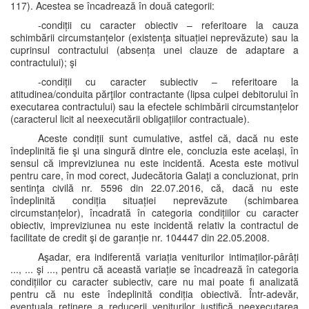
117). Acestea se încadrează în două categorii:
-condiții cu caracter obiectiv – referitoare la cauza
schimbării circumstanțelor (existenţa situației neprevăzute) sau la
cuprinsul contractului (absența unei clauze de adaptare a
contractului); şi
-condiții cu caracter subiectiv – referitoare la
atitudinea/conduita părţilor contractante (lipsa culpei debitorului în
executarea contractului) sau la efectele schimbării circumstanțelor
(caracterul licit al neexecutării obligațiilor contractuale).
Aceste condiții sunt cumulative, astfel că, dacă nu este
îndeplinită fie şi una singură dintre ele, concluzia este același, în
sensul că impreviziunea nu este incidentă. Acesta este motivul
pentru care, în mod corect, Judecătoria Galaţi a concluzionat, prin
sentinţa civilă nr. 5596 din 22.07.2016, că, dacă nu este
îndeplinită condiția situației neprevăzute (schimbarea
circumstanțelor), încadrată în categoria condițiilor cu caracter
obiectiv, impreviziunea nu este incidentă relativ la contractul de
facilitate de credit şi de garanție nr. 104447 din 22.05.2008.
Aşadar, era indiferentă variația veniturilor intimaților-pârâți
..., ... şi ..., pentru că această variație se încadrează în categoria
condițiilor cu caracter subiectiv, care nu mai poate fi analizată
pentru că nu este îndeplinită condiția obiectivă. Într-adevăr,
eventuala reținere a reducerii veniturilor justifică neexecutarea