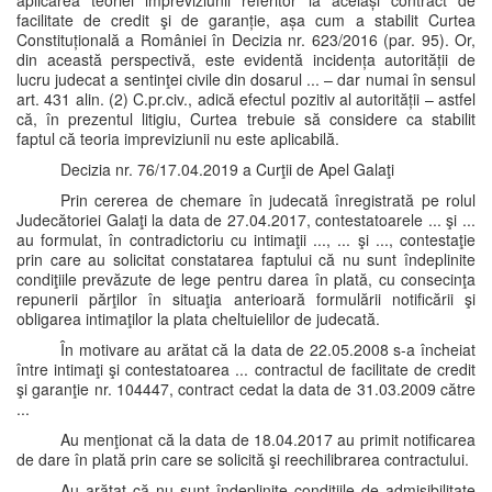
aplicarea teoriei impreviziunii referitor la același contract de
facilitate de credit şi de garanție, așa cum a stabilit Curtea
Constituțională a României în Decizia nr. 623/2016 (par. 95). Or,
din această perspectivă, este evidentă incidența autorității de
lucru judecat a sentinţei civile din dosarul ... – dar numai în sensul
art. 431 alin. (2) C.pr.civ., adică efectul pozitiv al autorității – astfel
că, în prezentul litigiu, Curtea trebuie să considere ca stabilit
faptul că teoria impreviziunii nu este aplicabilă.
Decizia nr. 76/17.04.2019 a Curţii de Apel Galaţi
Prin cererea de chemare în judecată înregistrată pe rolul
Judecătoriei Galaţi la data de 27.04.2017, contestatoarele ... şi ...
au formulat, în contradictoriu cu intimaţii ..., ... şi ..., contestaţie
prin care au solicitat constatarea faptului că nu sunt îndeplinite
condiţiile prevăzute de lege pentru darea în plată, cu consecinţa
repunerii părţilor în situaţia anterioară formulării notificării şi
obligarea intimaţilor la plata cheltuielilor de judecată.
În motivare au arătat că la data de 22.05.2008 s-a încheiat
între intimaţi şi contestatoarea ... contractul de facilitate de credit
şi garanţie nr. 104447, contract cedat la data de 31.03.2009 către
...
Au menţionat că la data de 18.04.2017 au primit notificarea
de dare în plată prin care se solicită şi reechilibrarea contractului.
Au arătat că nu sunt îndeplinite condiţiile de admisibilitate