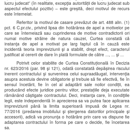
lucru judecat” (în realitate, excepţia autorității de lucru judecat sub
aspectul efectului pozitiv) – este greșită, deci motivul de recurs
este întemeiat.
Referitor la motivul de casare prevăzut de art. 488 alin. (1)
pct. 6 C.pr.civ., privind lipsa din hotărârea de apel a motivelor pe
care se întemeiază sau cuprinderea de motive contradictorii ori
numai motive străine de natura cauzei, Curtea constată că
instanţa de apel a motivat pe larg faptul că în cauză este
incidentă teoria impreviziunii şi a stabilit, drept efect, caracterul
justificat al cererii de dare în plată formulate de către ..., ... şi ...
Potrivit celor stabilite de Curtea Constituțională în Decizia
nr. 623/2016 (par. 98 şi 121), odată constatată depășirea riscului
inerent contractului şi survenirea celui supraadăugat, intervenţia
asupra acestuia devine obligatorie şi trebuie să fie efectivă, fie în
sensul încetării, fie în cel al adaptării sale noilor condiții, ea
producând efecte juridice pentru viitor, prestațiile deja executate
rămânând câștigate contractului. Deci, instanţa care, în condiţiile
legii, este independentă în aprecierea sa va putea face aplicarea
impreviziunii până la limita superioară impusă de Legea nr.
77/2016 (predarea imobilului şi ștergerea datoriilor principale şi
accesorii), adică va pronunţa o hotărâre prin care va dispune fie
adaptarea contractului în forma pe care o decide, fie încetarea
sa.