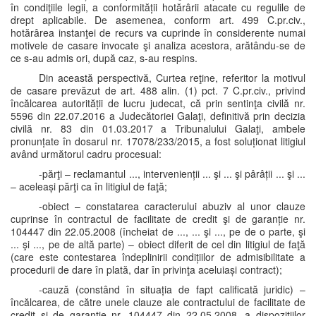
în condiţiile legii, a conformității hotărârii atacate cu regulile de
drept aplicabile. De asemenea, conform art. 499 C.pr.civ.,
hotărârea instanţei de recurs va cuprinde în considerente numai
motivele de casare invocate şi analiza acestora, arătându-se de
ce s-au admis ori, după caz, s-au respins.
Din această perspectivă, Curtea reţine, referitor la motivul
de casare prevăzut de art. 488 alin. (1) pct. 7 C.pr.civ., privind
încălcarea autorității de lucru judecat, că prin sentinţa civilă nr.
5596 din 22.07.2016 a Judecătoriei Galaţi, definitivă prin decizia
civilă nr. 83 din 01.03.2017 a Tribunalului Galaţi, ambele
pronunțate în dosarul nr. 17078/233/2015, a fost soluționat litigiul
având următorul cadru procesual:
-părţi – reclamantul ..., intervenienții ... şi ... şi pârâții ... şi ...
– aceleași părţi ca în litigiul de faţă;
-obiect – constatarea caracterului abuziv al unor clauze
cuprinse în contractul de facilitate de credit şi de garanție nr.
104447 din 22.05.2008 (încheiat de ..., ... şi ..., pe de o parte, şi
... şi ..., pe de altă parte) – obiect diferit de cel din litigiul de faţă
(care este contestarea îndeplinirii condițiilor de admisibilitate a
procedurii de dare în plată, dar în privinţa aceluiași contract);
-cauză (constând în situația de fapt calificată juridic) –
încălcarea, de către unele clauze ale contractului de facilitate de
credit şi de garanție nr. 104447 din 22.05.2008, a dispoziţiilor