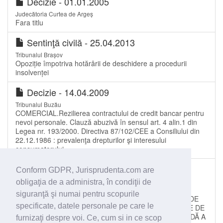
Decizie - 01.01.2005
Judecătoria Curtea de Argeș
Fara titlu
Sentinţă civilă - 25.04.2013
Tribunalul Brașov
Opoziție împotriva hotărârii de deschidere a procedurii
insolvenței
Decizie - 14.04.2009
Tribunalul Buzău
COMERCIAL.Rezilierea contractului de credit bancar pentru
nevoi personale. Clauză abuzivă în sensul art. 4 alin.1 din
Legea nr. 193/2000. Directiva 87/102/CEE a Consiliului din
22.12.1986 : prevalenţa drepturilor şi interesului
consumatorului
Decizie - 07.05.2013
Conform GDPR, Jurisprudenta.com are
Curtea de Apel Oradea
obligaţia de a administra, în condiţii de
RECURS LITIGII CU PROFESIONIŞTI. DESCHIDEREA
siguranţă şi numai pentru scopurile
PROCEDURII INSOLVENŢEI. FIŞA SINTETICĂ EMISĂ DE
specificate, datele personale pe care le
CREDITOARE ÎN CARE SUNT ENUMERATE TITLURILE DE
CREANŢĂ, NU CONSTITUIE PRIN EA ÎNSĂŞI, O DOVADĂ A
furnizaţi despre voi. Ce, cum si in ce scop