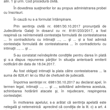
alin. 1 şi urm. Cod procedură civilă.
În dovedirea susţinerilor lor au propus administrarea probei
cu înscrisuri.
În cauză nu s-a formulat întâmpinare.
Prin sentinţa civilă nr. 6981/30.10.2017 pronunţată de
Judecătoria Galaţi în dosarul cu nr. 8181/233/2017, a fost
respinsă ca neîntemeiată contestaţia formulată de contestatoarea
... în contradictoriu cu intimaţii ..., ... şi ... și a fost admisă
contestaţia formulată de contestatoarea ... în contradictoriu cu
intimaţii ..., ... şi ...
S-au constatat neîndeplinite condiţiile pentru darea în plată
şi s-a dispus repunerea părţilor în situaţia anterioară emiterii
notificării din data de 18.04.2017.
Au fost obligați intimaţii la plata către contestatoarea ... la
suma de 828,41 lei cu titlul de cheltuieli de judecată.
Împotriva sentinţei nr. 6981/30.10.2017 au declarat apel, în
termen legal, intimaţii ..., ... şi ..., solicitând admiterea acestuia,
schimbarea hotărârii atacate şi, în rejudecare, respingerea
contestaţiei.
În motivarea apelului, s-a arătat că sentinţa apelată este
nelegală şi netemeinică apreciind că condiţia de la lit. c) a art. 4