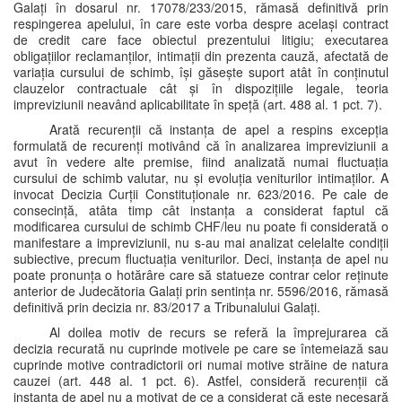
Galați în dosarul nr. 17078/233/2015, rămasă definitivă prin
respingerea apelului, în care este vorba despre același contract
de credit care face obiectul prezentului litigiu; executarea
obligațiilor reclamanților, intimații din prezenta cauză, afectată de
variația cursului de schimb, își găsește suport atât în conținutul
clauzelor contractuale cât și în dispozițiile legale, teoria
impreviziunii neavând aplicabilitate în speță (art. 488 al. 1 pct. 7).
Arată recurenții că instanța de apel a respins excepția
formulată de recurenți motivând că în analizarea impreviziunii a
avut în vedere alte premise, fiind analizată numai fluctuația
cursului de schimb valutar, nu și evoluția veniturilor intimaților. A
invocat Decizia Curții Constituționale nr. 623/2016. Pe cale de
consecință, atâta timp cât instanța a considerat faptul că
modificarea cursului de schimb CHF/leu nu poate fi considerată o
manifestare a impreviziunii, nu s-au mai analizat celelalte condiții
subiective, precum fluctuația veniturilor. Deci, instanța de apel nu
poate pronunța o hotărâre care să statueze contrar celor reținute
anterior de Judecătoria Galați prin sentința nr. 5596/2016, rămasă
definitivă prin decizia nr. 83/2017 a Tribunalului Galați.
Al doilea motiv de recurs se referă la împrejurarea că
decizia recurată nu cuprinde motivele pe care se întemeiază sau
cuprinde motive contradictorii ori numai motive străine de natura
cauzei (art. 448 al. 1 pct. 6). Astfel, consideră recurenții că
instanța de apel nu a motivat de ce a considerat că este necesară