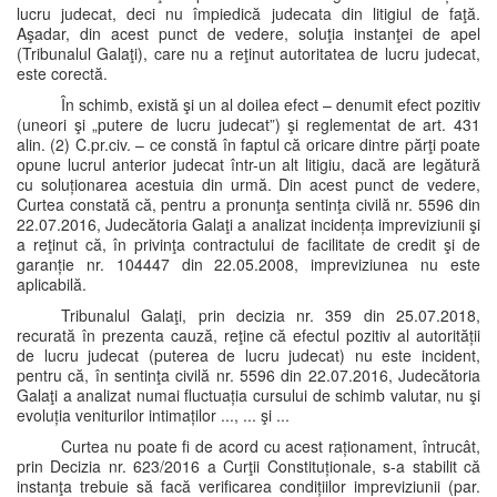
lucru judecat, deci nu împiedică judecata din litigiul de faţă.
Aşadar, din acest punct de vedere, soluţia instanţei de apel
(Tribunalul Galaţi), care nu a reţinut autoritatea de lucru judecat,
este corectă.
În schimb, există şi un al doilea efect – denumit efect pozitiv
(uneori şi „putere de lucru judecat”) şi reglementat de art. 431
alin. (2) C.pr.civ. – ce constă în faptul că oricare dintre părţi poate
opune lucrul anterior judecat într-un alt litigiu, dacă are legătură
cu soluționarea acestuia din urmă. Din acest punct de vedere,
Curtea constată că, pentru a pronunţa sentinţa civilă nr. 5596 din
22.07.2016, Judecătoria Galaţi a analizat incidența impreviziunii şi
a reţinut că, în privinţa contractului de facilitate de credit şi de
garanție nr. 104447 din 22.05.2008, impreviziunea nu este
aplicabilă.
Tribunalul Galaţi, prin decizia nr. 359 din 25.07.2018,
recurată în prezenta cauză, reţine că efectul pozitiv al autorității
de lucru judecat (puterea de lucru judecat) nu este incident,
pentru că, în sentinţa civilă nr. 5596 din 22.07.2016, Judecătoria
Galaţi a analizat numai fluctuația cursului de schimb valutar, nu şi
evoluția veniturilor intimaților ..., ... şi ...
Curtea nu poate fi de acord cu acest raționament, întrucât,
prin Decizia nr. 623/2016 a Curţii Constituționale, s-a stabilit că
instanţa trebuie să facă verificarea condițiilor impreviziunii (par.