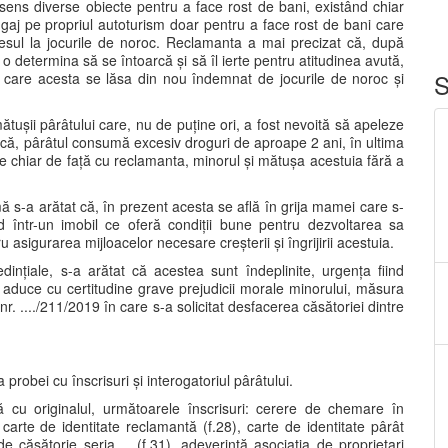
ens diverse obiecte pentru a face rost de bani, existând chiar
aj pe propriul autoturism doar pentru a face rost de bani care
cesul la jocurile de noroc. Reclamanta a mai precizat că, după
 o determina să se întoarcă și să îl ierte pentru atitudinea avută,
S
care acesta se lăsa din nou îndemnat de jocurile de noroc și
mătușii pârâtului care, nu de puține ori, a fost nevoită să apeleze
t că, pârâtul consumă excesiv droguri de aproape 2 ani, în ultima
e chiar de față cu reclamanta, minorul și mătușa acestuia fără a
amă s-a arătat că, în prezent acesta se află în grija mamei care s-
 într-un imobil ce oferă condiții bune pentru dezvoltarea sa
igurarea mijloacelor necesare creșterii și îngrijirii acestuia.
dințiale, s-a arătat că acestea sunt îndeplinite, urgența fiind
r aduce cu certitudine grave prejudicii morale minorului, măsura
r. ..../211/2019 în care s-a solicitat desfacerea căsătoriei dintre
 probei cu înscrisuri și interogatoriul pârâtului.
 cu originalul, următoarele înscrisuri: cerere de chemare în
, carte de identitate reclamantă (f.28), carte de identitate pârât
t de căsătorie seria ....(f.31), adeverință asociația de proprietari