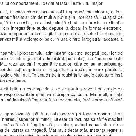
ra lui comportamentul deviat al tatălui este unul major.
lui, în casa căreia locuiau soții împreună cu minorul, a fost
tribuit financiar cât de mult a putut și a încercat să îi susțină pe
ită de aceștia, ca a fost mințită și că nu dorește ca situația
și din înregistrările audio depuse la dosar în format electronic,
uza comportamentului ”agitat” al pârâtului, a suferit personal de
ar victimă a violențelor sale. În una dintre înregistrări aceasta a
ansamblul probatoriului administrat că este adeptul jocurilor de
ile la interogatoriul administrat pârâtului), că ”noaptea este
M... rezultate din înregistrările audio), că a consumat substanțe
cei doi soți surprinsă în înregistrarea audio, în care pârâtul a
soție). Mai mult, în una dintre înregistrările audio este surprinsă
udă de acesta.
ia că tatăl nu este apt de a se ocupa în prezent de creșterea
esponsabilitate și își va îndrepta conduita. Mai mult, în faţa
orul să locuiască împreună cu reclamanta, însă doreşte să aibă
a apreciază că, până la soluționarea pe fond a dosarului nr.
interesul superior al minorului este ca locuința sa să fie stabilită
în măsură să îl îngrijească pe minor, având capacitatea de a
și de vârsta sa fragedă. Mai mult decât atât, instanța reține și
ale în ceea ce privește asigurarea celor necesare minorului.