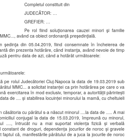
Completul constituit din
JUDECĂTOR: …
GREFIER: …
Pe rol fiind soluţionarea cauzei minori şi familie
l MMC..., având ca obiect ordonanţă preşedinţială.
în şedinţa din 05.04.2019, fiind consemnate în încheierea de
rantă din prezenta hotărâre, când instanţa, având nevoie de timp
auză pentru data de azi, când a hotărât următoarele:
 următoarele:
tă pe rolul Judecătoriei Cluj-Napoca la data de 19.03.2019 sub
pârâtul MMC... a solicitat instanței ca prin hotărârea pe care o va
ă exercitarea în mod exclusiv, temporar, a autorității părintești
ta de .... și stabilirea locuinței minorului la mamă, cu cheltuieli
 căsătoria cu pârâtul s-a născut minorul ....la data de ..... A mai
miciliul conjugal la data de 15.03.2019, împreună cu minorul,
piul ...., întrucât nu a mai suportat violența fizică și verbală
 constant de droguri, dependența jocurilor de noroc și gravele
faptul că, manifestările pârâtului de a juca la jocurile de noroc