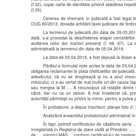
(f.32), copie carte de identitate privind stabilirea reșed
(f.35).
Cererea de chemare în judecată a fost legal timb
OUG 80/2013, dovada achitării taxei judiciare de timbru
La termenul de judecată din data de 29.03.201
dată, s-a procedat la deschiderea etapei cercetărilor 
audierea celor doi martori prezenţi (f. 66, 67). La a
administrată la termenul din data de 05.04.2019.
La data de 03.04.2019, a fost depusă la dosar anc
Pârâtul a formulat note scrise la data de 03.04.2
obligarea reclamantei la plata cheltuielilor de judecat
adevărului, că nu se droghează şi nu a avut vreun
minorului, ci s-au certat de mai multe ori din cauza fapt
sau mergea la M….. A recunoscut că relaţiile dintre 
când, dar nu ca un obicei. A mai învederat că, pri
autorităţii părinteşti cu privire la minor, pentru a pute
În probaţiune, a depus înscrisuri, planşe foto (f.
Analizând ansamblul probatoriului administrat în
În fapt, potrivit certificatului de căsătorie seria .
înregistrată în Registrul de stare civilă al Primăriei ....
de .... minorul MAS..., conform certificatului de naștere s