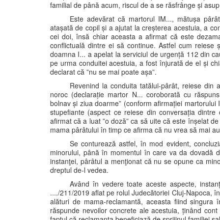
familial de până acum, riscul de a se răsfrânge și asup
Este adevărat că martorul IM..., mătușa pârâtu
atașată de copil și a ajutat la creșterea acestuia, a con
cei doi, însă chiar aceasta a afirmat că este dezamag
conflictuală dintre ei să continue. Astfel cum reiese 
doamna I... a apelat la serviciul de urgență 112 din ca
pe urma conduitei acestuia, a fost înjurată de el și chi
declarat că ”nu se mai poate așa”.
Revenind la conduita tatălui-pârât, reiese din 
noroc (declarație martor N... coroborată cu răspunsur
bolnav și ziua doarme” (conform afirmației martorului I
stupefiante (aspect ce reiese din conversația dintre 
afirmat că a luat ”o doză” ca să uite că este înșelat de 
mama pârâtului în timp ce afirma că nu vrea să mai a
Se conturează astfel, în mod evident, concluz
minorului, până în momentul în care va da dovadă de r
instanţei, pârâtul a menţionat că nu se opune ca min
dreptul de-l vedea.
Având în vedere toate aceste aspecte, instanț
..../211/2019 aflat pe rolul Judecătoriei Cluj-Napoca, în 
alături de mama-reclamantă, aceasta fiind singura 
răspunde nevoilor concrete ale acestuia, ținând cont 
faptul că reclamanta beneficiază de sprijinul familiei s