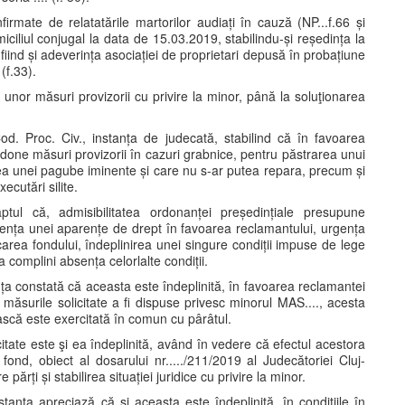
nfirmate de relatatările martorilor audiați în cauză (NP...f.66 și
iliul conjugal la data de 15.03.2019, stabilindu-și reședința la
ns fiind și adeverința asociației de proprietari depusă în probațiune
(f.33).
 unor măsuri provizorii cu privire la minor, până la soluţionarea
1 Cod. Proc. Civ., instanța de judecată, stabilind că în favoarea
done măsuri provizorii în cazuri grabnice, pentru păstrarea unui
rea unei pagube iminente și care nu s-ar putea repara, precum și
xecutări silite.
aptul că, admisibilitatea ordonanței președințiale presupune
istența unei aparențe de drept în favoarea reclamantului, urgența
carea fondului, îndeplinirea unei singure condiții impuse de lege
 complini absența celorlalte condiții.
tanța constată că aceasta este îndeplinită, în favoarea reclamantei
măsurile solicitate a fi dispuse privesc minorul MAS...., acesta
ească este exercitată în comun cu pârâtul.
citate este şi ea îndeplinită, având în vedere că efectul acestora
fond, obiect al dosarului nr...../211/2019 al Judecătoriei Cluj-
părți și stabilirea situației juridice cu privire la minor.
nstanța apreciază că și aceasta este îndeplinită, în condițiile în