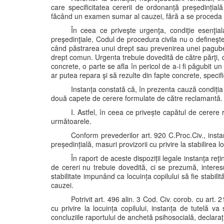
care specificitatea cererii de ordonanță președințial
făcând un examen sumar al cauzei, fără a se proceda la 
În ceea ce priveşte urgenţa, condiţie esenţial
preşedinţiale, Codul de procedura civila nu o defineşte,
când păstrarea unui drept sau prevenirea unei pagube 
drept comun. Urgenta trebuie dovedită de către părţi, c
concrete, o parte se afla în pericol de a-i fi păgubit u
ar putea repara şi să rezulte din fapte concrete, specifi
Instanța constată că, în prezenta cauză condiția 
două capete de cerere formulate de către reclamantă.
I. Astfel, în ceea ce privește capătul de cerere r
următoarele.
Conform prevederilor art. 920 C.Proc.Civ., insta
președințială, masuri provizorii cu privire la stabilirea loc
În raport de aceste dispoziții legale instanţa reţi
de cereri nu trebuie dovedită, ci se prezumă, interesu
stabilitate impunând ca locuința copilului să fie stabili
cauzei.
Potrivit art. 496 alin. 3 Cod. Civ. corob. cu art. 
cu privire la locuința copilului, instanța de tutelă va
concluziile raportului de anchetă psihosocială, declarații