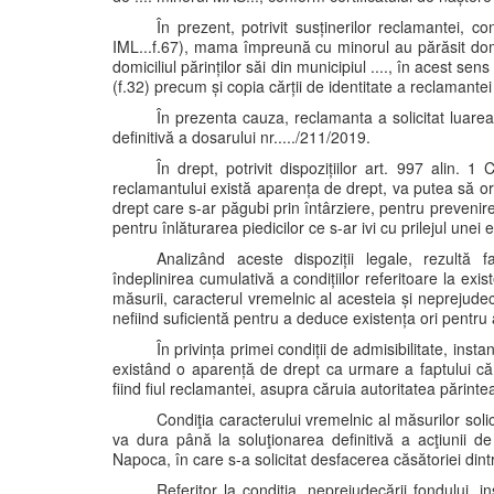
În prezent, potrivit susținerilor reclamantei, co
IML...f.67), mama împreună cu minorul au părăsit domic
domiciliul părinților săi din municipiul ...., în acest se
(f.32) precum și copia cărții de identitate a reclamantei 
În prezenta cauza, reclamanta a solicitat luarea
definitivă a dosarului nr...../211/2019.
În drept, potrivit dispozițiilor art. 997 alin. 
reclamantului există aparența de drept, va putea să or
drept care s-ar păgubi prin întârziere, pentru preveni
pentru înlăturarea piedicilor ce s-ar ivi cu prilejul unei e
Analizând aceste dispoziții legale, rezultă f
îndeplinirea cumulativă a condițiilor referitoare la ex
măsurii, caracterul vremelnic al acesteia și neprejude
nefiind suficientă pentru a deduce existența ori pentru a
În privința primei condiții de admisibilitate, ins
existând o aparență de drept ca urmare a faptului că 
fiind fiul reclamantei, asupra căruia autoritatea părint
Condiţia caracterului vremelnic al măsurilor soli
va dura până la soluţionarea definitivă a acţiunii de 
Napoca, în care s-a solicitat desfacerea căsătoriei dintre 
Referitor la condiţia, neprejudecării fondului, i