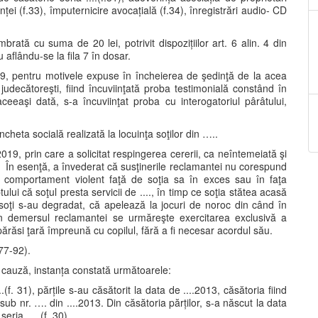
inței (f.33), împuternicire avocațială (f.34), înregistrări audio- CD
rată cu suma de 20 lei, potrivit dispozițiilor art. 6 alin. 4 din
 aflându-se la fila 7 în dosar.
9, pentru motivele expuse în încheierea de şedinţă de la acea
judecătoreşti, fiind încuviinţată proba testimonială constând în
ceeaşi dată, s-a încuviinţat proba cu interogatoriul pârâtului,
heta socială realizată la locuinţa soţilor din …..
019, prin care a solicitat respingerea cererii, ca neîntemeiată şi
ă. În esenţă, a învederat că susţinerile reclamantei nu corespund
 comportament violent faţă de soţia sa în exces sau în faţa
ului că soţul presta servicii de ...., în timp ce soţia stătea acasă
soţi s-au degradat, că apelează la jocuri de noroc din când în
n demersul reclamantei se urmăreşte exercitarea exclusivă a
a părăsi ţară împreună cu copilul, fără a fi necesar acordul său.
 77-92).
 cauză, instanța constată următoarele:
...(f. 31), părțile s-au căsătorit la data de ....2013, căsătoria fiind
. sub nr. …. din ....2013. Din căsătoria părților, s-a născut la data
eria .... (f. 30).