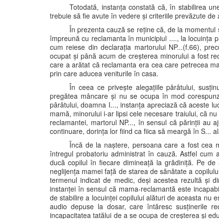
Totodată, instanța constată că, în stabilirea un
trebuie să fie avute în vedere și criteriile prevăzute de 
În prezenta cauză se reține că, de la momentul se
împreună cu reclamanta în municipiul ...., la locuința pă
cum reiese din declarația martorului NP...(f.66), pre
ocupat și până acum de creșterea minorului a fost recl
care a arătat că reclamanta era cea care petrecea mai m
prin care aducea veniturile în casa.
În ceea ce privește alegațiile pârâtului, susți
pregătea mâncare și nu se ocupa în mod corespunzăt
pârâtului, doamna I..., instanța apreciază că aceste lu
mamă, minorului i-ar lipsi cele necesare traiului, că nu ar
reclamantei, martorul NP..., în sensul că părinții au
continuare, dorința lor fiind ca fiica să meargă în S... al
Încă de la naștere, persoana care a fost cea 
întregul probatoriu administrat în cauză. Astfel cum 
ducă copilul în fiecare dimineață la grădiniță. Pe de 
neglijența mamei față de starea de sănătate a copilului, 
termenul indicat de medic, deși acestea rezultă și d
instanței în sensul că mama-reclamantă este incapabilă
de stabilire a locuinței copilului alături de aceasta nu 
audio depuse la dosar, care întăresc susținerile r
incapacitatea tatălui de a se ocupa de creșterea și ed