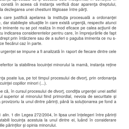
ă constă în aceea că instanţa verifică doar aparenţa dreptului,
dezlegarea unei chestiuni litigioase între părţi.
a care justifică apelarea la instituţia procesuală a ordonanţei
 dar stabileşte situaţiile în care există urgenţă, respectiv atunci
iminente nu se pot realiza în mod eficace pe calea acţiunii de
u indicarea considerentelor pentru care, în împrejurările de fapt
n drept prin întârziere sau de a suferi o paguba iminenta ce nu s-
ce fiecărui caz în parte.
urgenței se impune a fi analizată în raport de fiecare dintre cele
eferitor la stabilirea locuinței minorului la mamă, instanța reține
nţa poate lua, pe tot timpul procesului de divorţ, prin ordonanţa
uinţei copiilor minori (...).
ne că, în cursul procesului de divorţ, condiţia urgenţei unei astfel
l superior al minorului fiind primordial, nevoia de securitate și
tă provizoriu la unul dintre părinți, până la soluționarea pe fond a
21 alin. 1 din Legea 272/2004, în lipsa unei înțelegeri între părinți
 stabili locuința acestuia la unul dintre ei, luând în considerare
le părinților și opinia minorului.