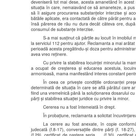
deveniseră tot mai dese, acesta amanetând în acest s
situația în care, nemaiavând ce să amaneteze, a pus g
să îi asigure procurarea substanțelor interzise și ac
bătăile aplicate, era contactată de către pârât pentru a
însă părerea de rău nu dura decât câteva ore, după 
consumul de substanțe interzise.
S-a mai susținut că părțile au locuit în imobilul 
la serviciul 112 pentru ajutor. Reclamanta a mai arăta
perioadă acesta pregătindu-și doza pentru administrar
avea vreo reținere.
Cu privire la stabilirea locuinței minorului la m
a ocupat de creșterea și educarea acestuia, locuind
armonioasă, mama manifestând interes constant pentru as
În ceea ce privește condițiile ordonanței preșe
determinată de situația în care se află pârâtul care a
fiind una vremelnică până la soluționarea dosarului cu n
părți și stabilirea situației juridice cu privire la minor.
Cererea nu a fost întemeiată în drept.
În probațiune, reclamanta a solicitat încuviințarea
La cerere au fost anexate, în copie conformă
judecată (f.8-17), conversațiile dintre părți (f. 18-27)
(f.29), certificat de naștere seria .... (f.30), certifica