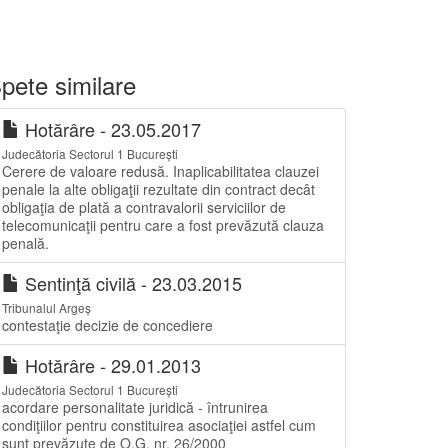
pete similare
Hotărâre - 23.05.2017
Judecătoria Sectorul 1 București
Cerere de valoare redusă. Inaplicabilitatea clauzei
penale la alte obligaţii rezultate din contract decât
obligaţia de plată a contravalorii serviciilor de
telecomunicaţii pentru care a fost prevăzută clauza
penală.
Sentinţă civilă - 23.03.2015
Tribunalul Argeș
contestaţie decizie de concediere
Hotărâre - 29.01.2013
Judecătoria Sectorul 1 București
acordare personalitate juridică - întrunirea
condiţiilor pentru constituirea asociaţiei astfel cum
sunt prevăzute de O.G. nr. 26/2000