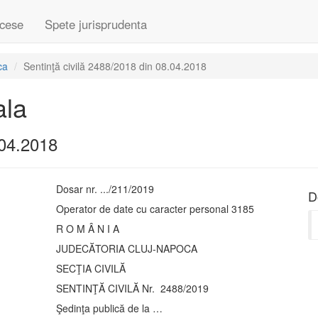
cese
Spete jurisprudenta
ca
Sentinţă civilă 2488/2018 din 08.04.2018
ala
.04.2018
Dosar nr. .../211/2019
D
Operator de date cu caracter personal 3185
R O M Â N I A
JUDECĂTORIA CLUJ-NAPOCA
SECŢIA CIVILĂ
SENTINŢĂ CIVILĂ Nr. 2488/2019
Şedinţa publică de la …