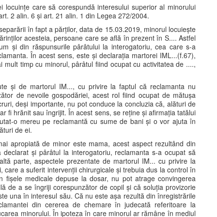
ei locuințe care să corespundă interesului superior al minorului
art. 2 alin. 6 și art. 21 alin. 1 din Legea 272/2004.
parării în fapt a părților, data de 15.03.2019, minorul locuiește
rinților acesteia, persoane care se află în prezent în S.... Astfel
cum și din răspunsurile pârâtului la interogatoriu, cea care s-a
amanta. În acest sens, este și declarația martorei IML...(f.67),
ult timp cu minorul, pârâtul fiind ocupat cu activitatea de ....,
nute și de martorul IM..., cu privire la faptul că reclamanta nu
or de nevoile gospodăriei, acest rol fiind ocupat de mătușa
cruri, deși importante, nu pot conduce la concluzia că, alături de
 fi hrănit sau îngrijit. În acest sens, se reține și afirmația tatălui
 ajutat-o mereu pe reclamantă cu sume de bani și o vor ajuta în
ături de ei.
mai apropiată de minor este mama, acest aspect rezultând din
a declarat și pârâtul la interogatoriu, reclamanta s-a ocupat să
altă parte, aspectele prezentate de martorul IM... cu privire la
care a suferit intervenții chirurgicale și trebuia dus la control în
in fișele medicale depuse la dosar, nu pot atrage convingerea
 de a se îngriji corespunzător de copil și că soluția provizorie
este una în interesul său. Că nu este așa rezultă din înregistrările
eclamantei din cererea de chemare în judecată referitoare la
ucarea minorului. În ipoteza în care minorul ar rămâne în mediul