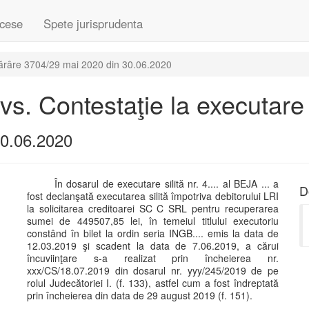
cese
Spete jurisprudenta
ărâre 3704/29 mai 2020 din 30.06.2020
 vs. Contestaţie la executare
30.06.2020
În dosarul de executare silită nr. 4.... al BEJA ... a
D
fost declanşată executarea silită împotriva debitorului LRI
la solicitarea creditoarei SC C SRL pentru recuperarea
sumei de 449507,85 lei, în temeiul titlului executoriu
constând în bilet la ordin seria INGB.... emis la data de
12.03.2019 şi scadent la data de 7.06.2019, a cărui
încuviinţare s-a realizat prin încheierea nr.
xxx/CS/18.07.2019 din dosarul nr. yyy/245/2019 de pe
rolul Judecătoriei I. (f. 133), astfel cum a fost îndreptată
prin încheierea din data de 29 august 2019 (f. 151).