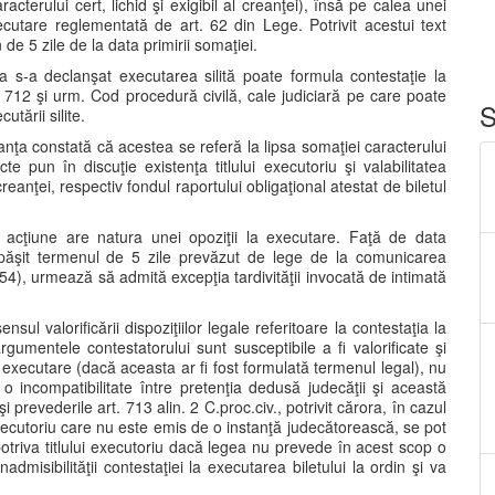
 caracterului cert, lichid şi exigibil al creanţei), însă pe calea unei
ecutare reglementată de art. 62 din Lege. Potrivit acestui text
de 5 zile de la data primirii somaţiei.
ia s-a declanşat executarea silită poate formula contestaţie la
. 712 şi urm. Cod procedură civilă, cale judiciară pe care poate
S
tării silite.
anţa constată că acestea se referă la lipsa somaţiei caracterului
cte pun în discuţie existenţa titlului executoriu şi valabilitatea
creanţei, respectiv fondul raportului obligaţional atestat de biletul
 acţiune are natura unei opoziţii la executare. Faţă de data
 depăşit termenul de 5 zile prevăzut de lege de la comunicarea
154), urmează să admită excepţia tardivităţii invocată de intimată
ul valorificării dispoziţiilor legale referitoare la contestaţia la
gumentele contestatorului sunt susceptibile a fi valorificate şi
a executare (dacă aceasta ar fi fost formulată termenul legal), nu
 o incompatibilitate între pretenţia dedusă judecăţii şi această
 prevederile art. 713 alin. 2 C.proc.civ., potrivit cărora, în cazul
 executoriu care nu este emis de o instanţă judecătorească, se pot
otriva titlului executoriu dacă legea nu prevede în acest scop o
dmisibilităţii contestaţiei la executarea biletului la ordin şi va