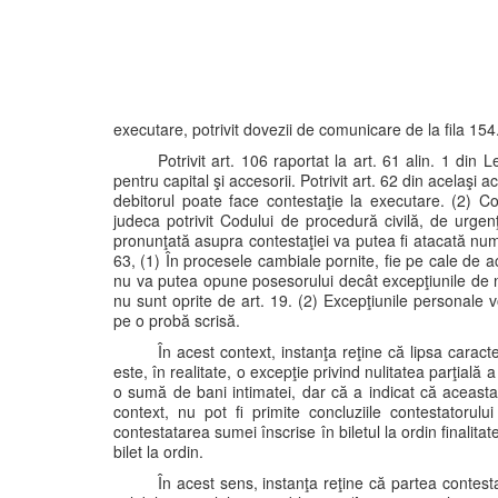
executare, potrivit dovezii de comunicare de la fila 154
Potrivit art. 106 raportat la art. 61 alin. 1 din 
pentru capital şi accesorii. Potrivit art. 62 din acelaşi
debitorul poate face contestaţie la executare. (2) C
judeca potrivit Codului de procedură civilă, de urgenţ
pronunţată asupra contestaţiei va putea fi atacată numa
63, (1) În procesele cambiale pornite, fie pe cale de a
nu va putea opune posesorului decât excepţiunile de nulit
nu sunt oprite de art. 19. (2) Excepţiunile personale 
pe o probă scrisă.
În acest context, instanţa reţine că lipsa caracter
este, în realitate, o excepţie privind nulitatea parţială a
o sumă de bani intimatei, dar că a indicat că aceasta
context, nu pot fi primite concluziile contestator
contestatarea sumei înscrise în biletul la ordin finalitat
bilet la ordin.
În acest sens, instanţa reţine că partea contesta