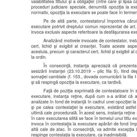
valabilitatea titlului şi a obligaţiei (între care şi lipsa
proceduri judiciare speciale, denumită opoziţia la ex
normativ, opoziţia la executare se poate face în termen 
Pe de altă parte, contestatorul împotriva căru
executare potrivit dreptului comun reprezentat de art
invoca exclusiv aspecte referitoare la desfăşurarea execu
Analizând motivele invocate de contestator, inst
cert, lichid şi exigibil al creanţei. Toate aceste aspe
acestuia, precum şi caracterul cert, lichid şi exigibil al 
la ordin.
În consecinţă, instanţa apreciază că prezenta
sesizării instanţei (23.10.2019 – plic fila 5), fiind
somaţiei cambiale (f. 153., dovada comunicării la fila 
şi să respingă opoziţia la executare, ca tardivă.
Faţă de poziţia exprimată de contestatoare în sens
executare, instanţa reţine, după cum s-a arătat că ar
analizate în fond de instanţă în cadrul unei opoziţiei l
şi pe calea contestaţiei la executare, existând astfel
ultimă cale procedurală. În acest sens, instanţa reţine şi
în care executarea silită se face în temeiul unui titlu
invoca în contestaţia la executare apărări de fond împ
altă cale de atac. În consecinţă, va admite excepţia ina
respinge contestaţia la executare, ca inadmisibilă.