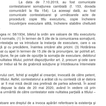
La data de 7.10.2019, au fost comunicate
contestatoarei somaţiunea cambială (f. 153, dovada
comunicării la fila 154). La aceeaşi dată, au fost
comunicate contestatoarei şi următoarele acte de
procedură: copie titlu executoriu, copie încheiere
încuviinţare executare silită, încheiere stabilire cheltuieli
.
Legea nr. 58/1934, biletul la ordin are valoare de titlu executoriu
 act normativ, (1) În termen de 5 zile de la comunicarea somaţiunii,
ontestaţia se va introduce la instanţa de executare, care o va
ă şi cu precădere, înaintea oricărei alte pricini. (3) Hotărârea
i cu apel în termen de 15 zile de la pronunţare, iar potrivit art.
cţiune, fie pe cale de opoziţie la somaţia de executare, debitorul
atea titlului, potrivit dispoziţiunilor art. 2, precum şi cele care
vor trebui să fie de grabnică soluţiune şi întotdeauna întemeiate
ului cert, lichid şi exigibil al creanţei, invocată de către petent,
 titlului. Astfel, contestatorul a arătat că nu contestă că ar datora
 ar fi mai mică decât cea pretinsă de partea adversă. În acest
ului depuse la data de 20 mai 2020, având în vedere că prin
ea urmărită de către contestator este nulitatea parţială a titlului –
toare are dreptul de a invoca apărări referitoare la existenţa şi