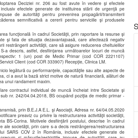
doptarea Deciziei nr. 206 au fost avute în vedere şi efectele
clusiv efectele generate de instituirea stării de urgenţă pe
impuse de autorităţi pentru prevenirea propagării/transmiterii
derea semnificativă a cererii pentru serviciile şi produsele
S
a funcţională în cadrul Societăţii, prin raportare la resurse şi
tate şi fata de situaţia dezavantajoasă, care afectează negativ
i restrângerii activităţii, care să asigure reducerea cheltuielilor
. S-a descris, astfel, desfiinţarea următoarelor locuri de muncă
i, respectiv: 1 (un) post de Medic Primar (cod COR 2221107)
Servicii Client (cod COR 333907) Recepţie, Clinica LM.
icio legătură cu performanţele, capacităţile sau alte aspecte de
a, ci a avut la bază strict motive de natură financiară, alături de
erea unui randament maxim.
lare contractul individual de muncă încheiat intre Societate şi
t sub nr. 242/04.04.2018, BS ocupând poziţia de medic primar -
ansmisă, prin B.E.J.A E.L. şi Asociaţii, Adresa nr. 64/04.05.2020
ficare preaviz cu privire la restructurarea activităţii societăţii,
ta BS-Corina. Motivele desfiinţării postului, descrise în cadrul
re ale societăţii, prin care s-a decis restrângerea/restructurarea
rusului SARS COV 2 în România, inclusiv efectele generate de
 precum şi măsurile/restricţiile impuse de autorităţi, care au