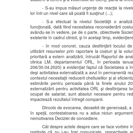
- S-au impus măsuri urgenţe de reacţie la nivelu
lor într-un nivel care să poată fi susţinut (...);
- S-a efectuat la nivelul Societăţii o anali
funcţională, dată fiind necesitatea reconsiderării costur
avându-se în vedere, pe de o parte, obiectivele Societăţ
existente în cadrul clinicii, şi în acelaşi timp, evidenţierea
- în mod concret, cauza desfiinţării locului 
utilizării resurselor prin raportare la costuri şi la volu
prioritară a extern analizării, întrucât Raportul de anal
clinica LM, departamentul ORL, în perioada ianuar
206/30.04.2020) a evidenţiat faptul că Societatea a în
deşi activitatea externalizată a avut în permanentă rez
contextul necesitaţii reducerii cheltuielilor şi al eficienti
estimările pentru perioada până la finele anului 20
externalizării pentru activitatea ORL şi desfiinţarea
ocupat de salariat, sunt absolut necesare pentru re
impactează rezultatul întregii companii.
Dincolo de evocarea, deosebit de generoasă, a pra
în speţă, contestatoarea nu a adus niciun argument p
nemotivarea Deciziei de concediere.
Cât despre actele despre care se face vorbire î
pretinde că nu i-au fost comunicate, respectivele 