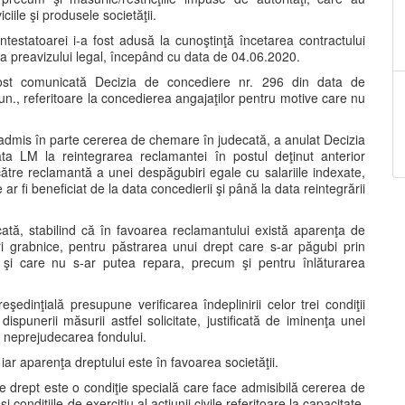
iile şi produsele societăţii.
ntestatoarei i-a fost adusă la cunoştinţă încetarea contractului
a preavizului legal, începând cu data de 04.06.2020.
fost comunicată Decizia de concediere nr. 296 din data de
mun., referitoare la concedierea angajaţilor pentru motive care nu
 admis în parte cererea de chemare în judecată, a anulat Decizia
ta LM la reintegrarea reclamantei în postul deţinut anterior
către reclamantă a unei despăgubiri egale cu salariile indexate,
 ar fi beneficiat de la data concedierii şi până la data reintegrării
decată, stabilind că în favoarea reclamantului există aparenţa de
i grabnice, pentru păstrarea unui drept care s-ar păgubi prin
 şi care nu s-ar putea repara, precum şi pentru înlăturarea
şedinţială presupune verificarea îndeplinirii celor trei condiţii
dispunerii măsurii astfel solicitate, justificată de iminenţa unei
i neprejudecarea fondului.
 iar aparenţa dreptului este în favoarea societăţii.
 drept este o condiţie specială care face admisibilă cererea de
condiţiile de exerciţiu al acţiunii civile referitoare la capacitate,