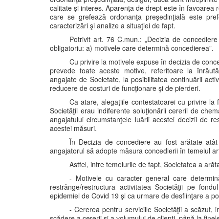
calitate şi interes. Aparenţa de drept este în favoarea r
care se grefează ordonanţa preşedinţială este pref
caracterizări şi analize a situaţiei de fapt.
Potrivit art. 76 C.mun.: „Decizia de concediere
obligatoriu: a) motivele care determină concedierea”.
Cu privire la motivele expuse în decizia de conc
prevede toate aceste motive, referitoare la înrăutăţi
angajate de Societate, la posibilitatea continuării activit
reducere de costuri de funcţionare şi de pierderi.
Ca atare, alegaţiile contestatoarei cu privire la 
Societăţii erau indiferente soluţionării cererii de ch
angajatului circumstanţele luării acestei decizii de re
acestei măsuri.
În Decizia de concediere au fost arătate atât
angajatorul să adopte măsura concedierii în temeiul ar
Astfel, intre temeiurile de fapt, Societatea a arăt
- Motivele cu caracter general care determină
restrânge/restructura activitatea Societăţii pe fondu
epidemiei de Covid 19 şi ca urmare de desfiinţare a pos
- Cererea pentru serviciile Societăţii a scăzut, 
scădere a cererii şi a volumului de clienţi, până la fine