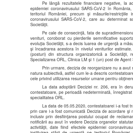
Pe lângă rezultatele financiare negative, la a
epidemiei coronavirusului SARS-CoV-2 în România, in
teritoriul României, precum şi măsurile/restricţiile 
coronavirusului SARS-CoV-2, care au determinat scă
Societăţii.
Pe cale de consecinţă, fata de supradimensionare
venituri, coroborat cu pierderile semnificative supor
evoluţia Societăţii, s-a decis luarea de urgenţă a măsuri
şi încadrarea acestora în nivelul veniturilor estimate
(posturi) din structura organizatorică a Societăţi
Specializarea ORL, Clinica LM şi 1 (un) post de Agent 
Prin urmare, decizia de reorganizare nu a avut n
natura subiectivă, astfel cum le-a descris contestatoare
cele privind utilizarea resurselor umane pentru obţin
La data adoptării Deciziei nr. 206, era în deru
contestatoare, pe perioadă nedeterminată, înregistra
specialitatea ORL.
La data de 05.05.2020, contestatoarei i-a fost tr
prin care i-a fost comunicată Decizia de acordare şi noti
inclusiv prin desfiinţarea postului ocupat de reclaman
notificării au avut în vedere Decizia organelor statuta
activităţii, date fiind efectele epidemiei coronavi
instituirea stării de urgenţă pe teritoriul României,