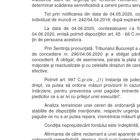
determinat scăderea semnificativă a cererii pentru servic
Tot prin notificarea din data de 04.05.2020, co
individual de muncă nr. 242/04.04.2018, după expirare
La data de 04.06.2020, contestatoarei i-a 
04.06.2020, emisă potrivit dispoziţiilor art. 65 - 66 C.
ţin de persoana acestora.
Prin Sentinţa pronunţată, Tribunalul Bucureşti a
de concediere nr. 296/04.06.2020 şi a obligat pârâ
concedierii. A obligat, de asemenea, parata la plata 
majorate şi reactualizate şi cu celelalte drepturi de care
efective.
Potrivit art. 997 C.pr.civ., „(1) Instanţa de ju
drept, va putea să ordone măsuri provizorii în cazur
întârziere, pentru prevenirea unei pagube iminente
piedicilor ce s-ar ivi cu prilejul unei executări”.
Analiza temeiniciei unei cereri de ordonanţă pre
stabilite de dispoziţiile menţionate, respectiv urgenţa 
pagube ce nu s-ar putea repara, vremelnicia măsurii ş
Condiţia neprejudecării fondului este îndeplinită,
Afirmarea de către reclamant a unei aparenţe de
ordonanţă preşedinţială, desigur, dacă sunt îndeplinite şi 