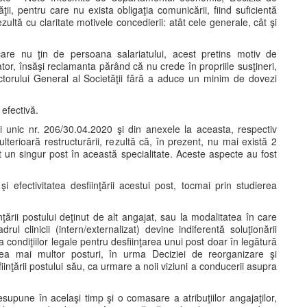
ţii, pentru care nu exista obligaţia comunicării, fiind suficientă
zultă cu claritate motivele concedierii: atât cele generale, cât şi
care nu ţin de persoana salariatului, acest pretins motiv de
tor, însăşi reclamanta părând că nu crede în propriile susţineri,
ctorului General al Societăţii fără a aduce un minim de dovezi
.
 efectivă.
ui unic nr. 206/30.04.2020 şi din anexele la aceasta, respectiv
lterioară restructurării, rezultă că, în prezent, nu mai există 2
ut un singur post în această specialitate. Aceste aspecte au fost
şi efectivitatea desfiinţării acestui post, tocmai prin studierea
iinţării postului deţinut de alt angajat, sau la modalitatea în care
ul clinicii (intern/externalizat) devine indiferentă soluţionării
 condiţiilor legale pentru desfiinţarea unui post doar în legătură
area mai multor posturi, în urma Deciziei de reorganizare şi
iinţării postului său, ca urmare a noii viziuni a conducerii asupra
esupune în acelaşi timp şi o comasare a atribuţiilor angajaţilor,