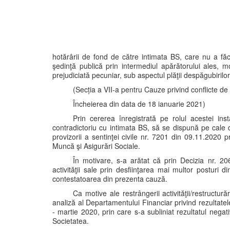
hotărârii de fond de către intimata BS, care nu a făc
şedinţă publică prin intermediul apărătorului ales, m
prejudiciată pecuniar, sub aspectul plăţii despăgubirilor, 
(Secția a VII-a pentru Cauze privind conflicte de
Încheierea din data de 18 ianuarie 2021)
Prin cererea înregistrată pe rolul acestei in
contradictoriu cu intimata BS, să se dispună pe cale 
provizorii a sentinţei civile nr. 7201 din 09.11.2020 
Muncă şi Asigurări Sociale.
În motivare, s-a arătat că prin Decizia nr. 20
activităţii sale prin desfiinţarea mai multor posturi 
contestatoarea din prezenta cauză.
Ca motive ale restrângerii activităţii/restructur
analiză al Departamentului Financiar privind rezultatel
- martie 2020, prin care s-a subliniat rezultatul negat
Societatea.