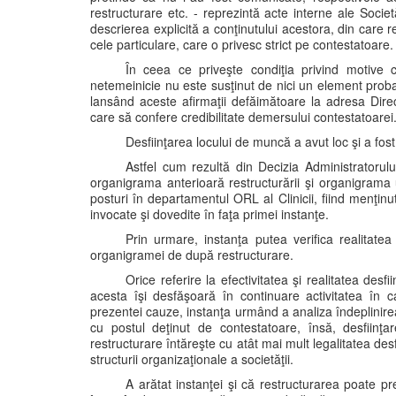
restructurare etc. - reprezintă acte interne ale Societă
descrierea explicită a conţinutului acestora, din care re
cele particulare, care o privesc strict pe contestatoare.
În ceea ce priveşte condiţia privind motive 
netemeinicie nu este susţinut de nici un element proba
lansând aceste afirmaţii defăimătoare la adresa Dire
care să confere credibilitate demersului contestatoarei
Desfiinţarea locului de muncă a avut loc şi a fost
Astfel cum rezultă din Decizia Administratorul
organigrama anterioară restructurării şi organigrama u
posturi în departamentul ORL al Clinicii, fiind menţin
invocate şi dovedite în faţa primei instanţe.
Prin urmare, instanţa putea verifica realitatea 
organigramei de după restructurare.
Orice referire la efectivitatea şi realitatea desf
acesta îşi desfăşoară în continuare activitatea în cadr
prezentei cauze, instanţa urmând a analiza îndeplinirea
cu postul deţinut de contestatoare, însă, desfiinţ
restructurare întăreşte cu atât mai mult legalitatea desf
structurii organizaţionale a societăţii.
A arătat instanţei şi că restructurarea poate pr