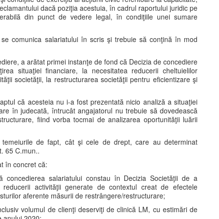
eclamantului dacă poziţia acestuia, în cadrul raportului juridic pe
erabilă din punct de vedere legal, în condiţiile unei sumare
 se comunica salariatului în scris şi trebuie să conţină în mod
ediere, a arătat primei instanţe de fond că Decizia de concediere
rea situaţiei financiare, la necesitatea reducerii cheltuielilor
ăţii societăţii, la restructurarea societăţii pentru eficientizare şi
faptul că acesteia nu i-a fost prezentată nicio analiză a situaţiei
emare în judecată, întrucât angajatorul nu trebuie să dovedească
structurare, fiind vorba tocmai de analizarea oportunităţii luării
 temeiurile de fapt, cât şi cele de drept, care au determinat
t. 65 C.mun..
at în concret că:
 concedierea salariatului constau în Decizia Societăţii de a
l reducerii activităţii generate de contextul creat de efectele
turilor aferente măsurii de restrângere/restructurare;
inclusiv volumul de clienţi deserviţi de clinică LM, cu estimări de
le anului 2020;