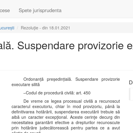
cese
Spete jurisprudenta
ucurești
Rezoluţie - din 18.01.2021
lă. Suspendare provizorie ex
Ordonanță președințială. Suspendare provizorie
D
executare silită
–Codul de procedură civilă: art. 450
De vreme ce legea procesual civilă a recunoscut
caracterul executoriu, chiar în mod provizoriu, până la
definitivarea hotărârii, suspendarea executării trebuie să
aibă un caracter excepţional. Aceste cerinţe decurg din
necesitatea garantării efective a drepturilor recunoscute
prin hotărâre judecătorească pentru partea ce a avut