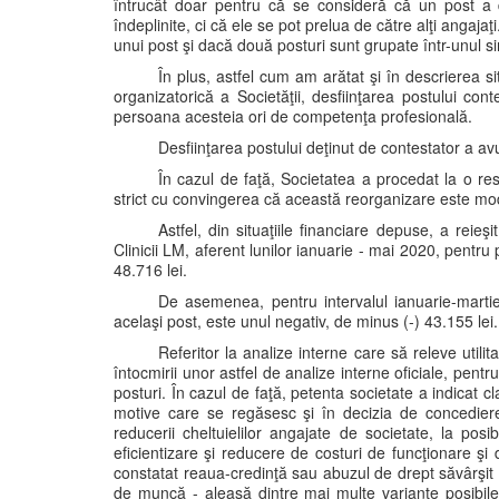
întrucât doar pentru că se consideră că un post a 
îndeplinite, ci că ele se pot prelua de către alţi angajaţi.
unui post şi dacă două posturi sunt grupate într-unul si
În plus, astfel cum am arătat şi în descrierea sit
organizatorică a Societăţii, desfiinţarea postului co
persoana acesteia ori de competenţa profesională.
Desfiinţarea postului deţinut de contestator a av
În cazul de faţă, Societatea a procedat la o res
strict cu convingerea că această reorganizare este moda
Astfel, din situaţiile financiare depuse, a reieş
Clinicii LM, aferent lunilor ianuarie - mai 2020, pentru
48.716 lei.
De asemenea, pentru intervalul ianuarie-martie 
acelaşi post, este unul negativ, de minus (-) 43.155 lei.
Referitor la analize interne care să releve utilit
întocmirii unor astfel de analize interne oficiale, pentr
posturi. În cazul de faţă, petenta societate a indicat c
motive care se regăsesc şi în decizia de concediere, 
reducerii cheltuielilor angajate de societate, la posibil
eficientizare şi reducere de costuri de funcţionare şi
constatat reaua-credinţă sau abuzul de drept săvârşit d
de muncă - aleasă dintre mai multe variante posibile 