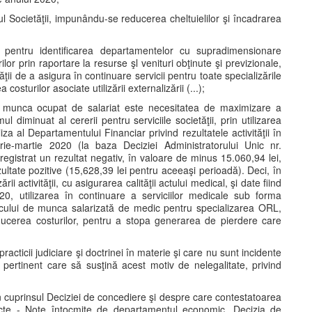
l Societăţii, impunându-se reducerea cheltuielilor şi încadrarea
ză pentru identificarea departamentelor cu supradimensionare
ilor prin raportare la resurse şl venituri obţinute şi previzionale,
ii de a asigura în continuare servicii pentru toate specializările
 costurilor asociate utilizării externalizării (...);
de munca ocupat de salariat este necesitatea de maximizare a
mul diminuat al cererii pentru serviciile societăţii, prin utilizarea
iza al Departamentului Financiar privind rezultatele activităţii în
ie-martie 2020 (la baza Deciziei Administratorului Unic nr.
registrat un rezultat negativ, în valoare de minus 15.060,94 lei,
ultate pozitive (15,628,39 lei pentru aceeaşi perioadă). Deci, în
zării activităţii, cu asigurarea calităţii actului medical, şi date fiind
20, utilizarea în continuare a serviciilor medicale sub forma
 locului de munca salarizată de medic pentru specializarea ORL,
ducerea costurilor, pentru a stopa generarea de pierdere care
cticii judiciare şi doctrinei în materie şi care nu sunt incidente
ertinent care să susţină acest motiv de nelegalitate, privind
n cuprinsul Deciziei de concediere şi despre care contestatoarea
acte - Note întocmite de departamentul economic, Decizia de