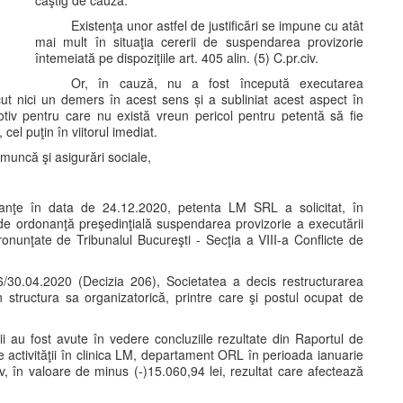
câştig de cauză.
Existenţa unor astfel de justificări se impune cu atât
mai mult în situaţia cererii de suspendarea provizorie
întemeiată pe dispoziţiile art. 405 alin. (5) C.pr.civ.
Or, în cauză, nu a fost începută executarea
ut nici un demers în acest sens și a subliniat acest aspect în
otiv pentru care nu există vreun pericol pentru petentă să fie
cel puţin în viitorul imediat.
 muncă şi asigurări sociale,
stanţe în data de 24.12.2020, petenta LM SRL a solicitat, în
de ordonanţă preşedinţială suspendarea provizorie a executării
pronunţate de Tribunalul Bucureşti - Secţia a VIII-a Conflicte de
6/30.04.2020 (Decizia 206), Societatea a decis restructurarea
din structura sa organizatorică, printre care şi postul ocupat de
ării au fost avute în vedere concluziile rezultate din Raportul de
e activităţii în clinica LM, departament ORL în perioada ianuarie
iv, în valoare de minus (-)15.060,94 lei, rezultat care afectează