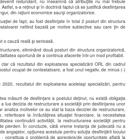
devenit redundant, nu înseamnă că atribuţiile nu mai trebuie
 Astfel, s-a reţinut şi în doctrină faptul că se justifică desfiinţarea
ngur, din raţiuni economice sau/şi organizatorice.
uaţiei de fapt, au fost desfiinţate în total 2 posturi din structura
ntestatoarei nefiind bazată pe motive subiective sau care ţin de
ut o cauză reală şi serioasă.
tructurare, eliminând două posturi din structura organizatorică,
litatea oportună de a continua afacerile într-un mod profitabil.
it clar că rezultatul din exploatarea specializării ORL din cadrul
 postul ocupat de contestatoare, a fost unul negativ, de minus (-)
2020, rezultatul din exploatarea aceleiaşi specializări, pentru
atea măsurii de desfiinţare a postului deţinut, nu există obligaţia
u a lua decizia de restructurare a societăţii prin desfiinţarea unor
lar analiza motivelor ce au stat la baza deciziei de restructurare,
referitoare la înrăutăţirea situaţiei financiare, la necesitatea
itatea continuării activităţii, la restructurarea societăţii pentru
 de pierderi. În concluzie, câtă vreme instanţa de judecată nu a
e angajator, opţiunea acestuia pentru soluţia desfiinţării locului
- constituia o problemă de apreciere/de oportunitate aflată la