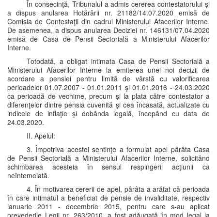
În consecinţă, Tribunalul a admis cererea contestatorului şi
a dispus anularea Hotărârii nr. 21182/14.07.2020 emisă de
Comisia de Contestaţii din cadrul Ministerului Afacerilor Interne.
De asemenea, a dispus anularea Deciziei nr. 146131/07.04.2020
emisă de Casa de Pensii Sectorială a Ministerului Afacerilor
Interne.
Totodată, a obligat intimata Casa de Pensii Sectorială a
Ministerului Afacerilor Interne la emiterea unei noi decizii de
acordare a pensiei pentru limită de vârstă cu valorificarea
perioadelor 01.07.2007 - 01.01.2011 şi 01.01.2016 - 24.03.2020
ca perioadă de vechime, precum şi la plata către contestator a
diferenţelor dintre pensia cuvenită şi cea încasată, actualizate cu
indicele de inflaţie şi dobânda legală, începând cu data de
24.03.2020.
II. Apelul:
3. Împotriva acestei sentinţe a formulat apel pârâta Casa
de Pensii Sectorială a Ministerului Afacerilor Interne, solicitând
schimbarea acesteia în sensul respingerii acţiunii ca
neîntemeiată.
4. În motivarea cererii de apel, pârâta a arătat că perioada
în care intimatul a beneficiat de pensie de invaliditate, respectiv
ianuarie 2011 - decembrie 2015, pentru care s-au aplicat
prevederile Legii nr. 263/2010, a fost adăugată în mod legal la