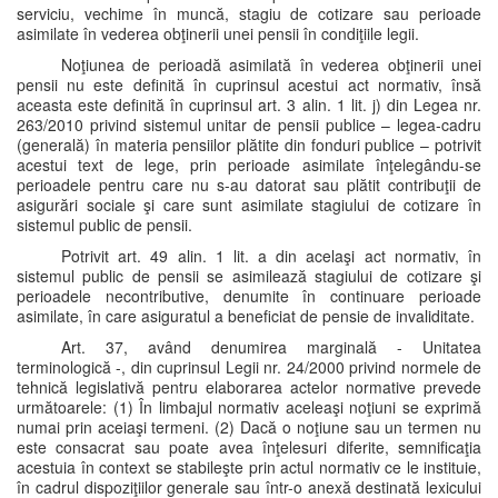
serviciu, vechime în muncă, stagiu de cotizare sau perioade
asimilate în vederea obţinerii unei pensii în condiţiile legii.
Noţiunea de perioadă asimilată în vederea obţinerii unei
pensii nu este definită în cuprinsul acestui act normativ, însă
aceasta este definită în cuprinsul art. 3 alin. 1 lit. j) din Legea nr.
263/2010 privind sistemul unitar de pensii publice – legea-cadru
(generală) în materia pensiilor plătite din fonduri publice – potrivit
acestui text de lege, prin perioade asimilate înţelegându-se
perioadele pentru care nu s-au datorat sau plătit contribuţii de
asigurări sociale şi care sunt asimilate stagiului de cotizare în
sistemul public de pensii.
Potrivit art. 49 alin. 1 lit. a din acelaşi act normativ, în
sistemul public de pensii se asimilează stagiului de cotizare şi
perioadele necontributive, denumite în continuare perioade
asimilate, în care asiguratul a beneficiat de pensie de invaliditate.
Art. 37, având denumirea marginală - Unitatea
terminologică -, din cuprinsul Legii nr. 24/2000 privind normele de
tehnică legislativă pentru elaborarea actelor normative prevede
următoarele: (1) În limbajul normativ aceleaşi noţiuni se exprimă
numai prin aceiaşi termeni. (2) Dacă o noţiune sau un termen nu
este consacrat sau poate avea înţelesuri diferite, semnificaţia
acestuia în context se stabileşte prin actul normativ ce le instituie,
în cadrul dispoziţiilor generale sau într-o anexă destinată lexicului