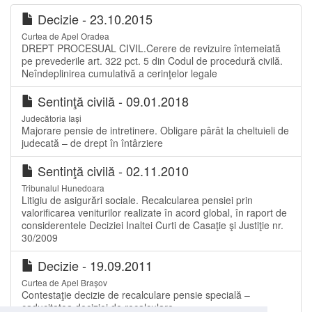
Decizie - 23.10.2015
Curtea de Apel Oradea
DREPT PROCESUAL CIVIL.Cerere de revizuire întemeiată
pe prevederile art. 322 pct. 5 din Codul de procedură civilă.
Neîndeplinirea cumulativă a cerinţelor legale
Sentinţă civilă - 09.01.2018
Judecătoria Iași
Majorare pensie de intretinere. Obligare pârât la cheltuieli de
judecată – de drept în întârziere
Sentinţă civilă - 02.11.2010
Tribunalul Hunedoara
Litigiu de asigurări sociale. Recalcularea pensiei prin
valorificarea veniturilor realizate în acord global, în raport de
considerentele Deciziei Inaltei Curti de Casaţie şi Justiţie nr.
30/2009
Decizie - 19.09.2011
Curtea de Apel Brașov
Contestaţie decizie de recalculare pensie specială –
caducitatea deciziei de recalculare