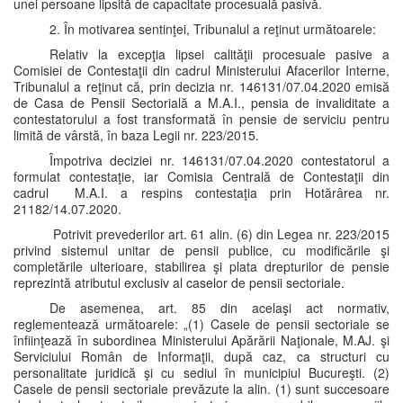
unei persoane lipsită de capacitate procesuală pasivă.
2. În motivarea sentinţei, Tribunalul a reţinut următoarele:
Relativ la excepţia lipsei calităţii procesuale pasive a
Comisiei de Contestaţii din cadrul Ministerului Afacerilor Interne,
Tribunalul a reţinut că, prin decizia nr. 146131/07.04.2020 emisă
de Casa de Pensii Sectorială a M.A.I., pensia de invaliditate a
contestatorului a fost transformată în pensie de serviciu pentru
limită de vârstă, în baza Legii nr. 223/2015.
Împotriva deciziei nr. 146131/07.04.2020 contestatorul a
formulat contestaţie, iar Comisia Centrală de Contestaţii din
cadrul M.A.I. a respins contestaţia prin Hotărârea nr.
21182/14.07.2020.
Potrivit prevederilor art. 61 alin. (6) din Legea nr. 223/2015
privind sistemul unitar de pensii publice, cu modificările şi
completările ulterioare, stabilirea şi plata drepturilor de pensie
reprezintă atributul exclusiv al caselor de pensii sectoriale.
De asemenea, art. 85 din acelaşi act normativ,
reglementează următoarele: „(1) Casele de pensii sectoriale se
înfiinţează în subordinea Ministerului Apărării Naţionale, M.AJ. şi
Serviciului Român de Informaţii, după caz, ca structuri cu
personalitate juridică şi cu sediul în municipiul Bucureşti. (2)
Casele de pensii sectoriale prevăzute la alin. (1) sunt succesoare