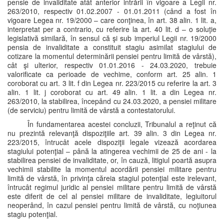
pensie de invaliditate atât anterior intrării în vigoare a Legii nr.
263/2010, respectiv 01.02.2007 - 01.01.2011 (când a fost în
vigoare Legea nr. 19/2000 – care conţinea, în art. 38 alin. 1 lit. a,
interpretat per a contrario, cu referire la art. 40 lit. d – o soluţie
legislativă similară, în sensul că şi sub imperiul Legii nr. 19/2000
pensia de invaliditate a constituit stagiu asimilat stagiului de
cotizare la momentul determinării pensiei pentru limită de vârstă),
cât şi ulterior, respectiv 01.01.2016 - 24.03.2020, trebuie
valorificate ca perioade de vechime, conform art. 25 alin. 1
coroborat cu art. 3 lit. f din Legea nr. 223/2015 cu referire la art. 3
alin. 1 lit. j coroborat cu art. 49 alin. 1 lit. a din Legea nr.
263/2010, la stabilirea, începând cu 24.03.2020, a pensiei militare
(de serviciu) pentru limită de vârstă a contestatorului.
În fundamentarea acestei concluzii, Tribunalul a reţinut că
nu prezintă relevanţă dispoziţiile art. 39 alin. 3 din Legea nr.
223/2015, întrucât acele dispoziţii legale vizează acordarea
stagiului potenţial – până la atingerea vechimii de 25 de ani - la
stabilirea pensiei de invaliditate, or, în cauză, litigiul poartă asupra
vechimii stabilite la momentul acordării pensiei militare pentru
limită de vârstă, în privinţa căreia stagiul potenţial este irelevant,
întrucât regimul juridic al pensiei militare pentru limită de vârstă
este diferit de cel al pensiei militare de invaliditate, legiuitorul
neoperând, în cazul pensiei pentru limită de vârstă, cu noţiunea
stagiu potenţial.