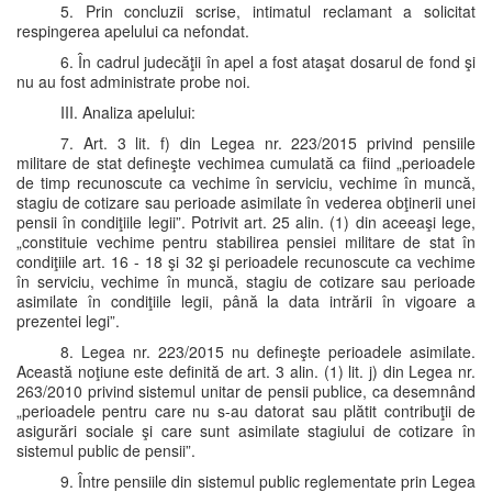
5. Prin concluzii scrise, intimatul reclamant a solicitat
respingerea apelului ca nefondat.
6. În cadrul judecăţii în apel a fost ataşat dosarul de fond şi
nu au fost administrate probe noi.
III. Analiza apelului:
7. Art. 3 lit. f) din Legea nr. 223/2015 privind pensiile
militare de stat defineşte vechimea cumulată ca fiind „perioadele
de timp recunoscute ca vechime în serviciu, vechime în muncă,
stagiu de cotizare sau perioade asimilate în vederea obţinerii unei
pensii în condiţiile legii”. Potrivit art. 25 alin. (1) din aceeaşi lege,
„constituie vechime pentru stabilirea pensiei militare de stat în
condiţiile art. 16 - 18 şi 32 şi perioadele recunoscute ca vechime
în serviciu, vechime în muncă, stagiu de cotizare sau perioade
asimilate în condiţiile legii, până la data intrării în vigoare a
prezentei legi”.
8. Legea nr. 223/2015 nu defineşte perioadele asimilate.
Această noţiune este definită de art. 3 alin. (1) lit. j) din Legea nr.
263/2010 privind sistemul unitar de pensii publice, ca desemnând
„perioadele pentru care nu s-au datorat sau plătit contribuţii de
asigurări sociale şi care sunt asimilate stagiului de cotizare în
sistemul public de pensii”.
9. Între pensiile din sistemul public reglementate prin Legea