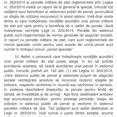
nr. 263/2010 şi pensiile militare de stat reglementate prin Legea
nr. 263/2010 există un raport de la general la special, întrucât toţi
cetăţenii sunt beneficiari ai sistemului public de pensii, acumulând
un stagiu de cotizare recunoscut în acest sistem, însă doar aceia
dintre ei care îndeplinesc condiţiile acordării unei pensii militare
de stat pot opta pentru a beneficia de o astfel de pensie, dacă
îndeplinesc cerinţele Legii nr. 223/2015. Pensiile din sistemul
public sunt reglementate de norme generale de asigurări sociale,
în raport cu pensiile militare de stat, care sunt reglementate de
norme speciale, motiv pentru care aceste din urmă pensii sunt
numite în limbajul comun „pensii speciale”.
10. Astfel, o persoană care îndeplineşte condiţiile acordării
unei pensii militare de stat poate alege, în loc să solicite
acordarea acesteia, să ceară acordarea unei pensii în sistemul
public, întrucât, potrivit art. 192 alin. (1) din Legea nr. 263/2010,
„între sistemul public de pensii şi sistemele proprii de asigurări
sociale neintegrate acestuia se recunosc reciproc stagiile de
cotizare, respectiv vechimea în muncă sau vechimea în serviciu,
în vederea deschiderii drepturilor la pensie pentru limită de
vârstă, de invaliditate şi de urmaş”. Aşa fiind, destinatarii ambelor
legi acumulează simultan, pentru aceleaşi perioade, stagiu de
cotizare în sistemul public de pensii şi vechime în sistemul
pensiilor militare de stat. Toţi cetăţenii sunt astfel destinatari ai
Legii nr. 263/2010, însă numai o parte dintre aceştia, anume