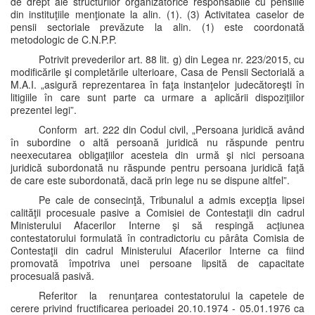
de drept ale structurilor organizatorice responsabile cu pensiile
din instituţiile menţionate la alin. (1). (3) Activitatea caselor de
pensii sectoriale prevăzute la alin. (1) este coordonată
metodologic de C.N.P.P.
Potrivit prevederilor art. 88 lit. g) din Legea nr. 223/2015, cu
modificările şi completările ulterioare, Casa de Pensii Sectorială a
M.A.I. „asigură reprezentarea în faţa instanţelor judecătoreşti în
litigiile în care sunt parte ca urmare a aplicării dispoziţiilor
prezentei legi”.
Conform art. 222 din Codul civil, „Persoana juridică având
în subordine o altă persoană juridică nu răspunde pentru
neexecutarea obligaţiilor acesteia din urmă şi nici persoana
juridică subordonată nu răspunde pentru persoana juridică faţă
de care este subordonată, dacă prin lege nu se dispune altfel”.
Pe cale de consecinţă, Tribunalul a admis excepţia lipsei
calităţii procesuale pasive a Comisiei de Contestaţii din cadrul
Ministerului Afacerilor Interne şi să respingă acţiunea
contestatorului formulată în contradictoriu cu pârâta Comisia de
Contestaţii din cadrul Ministerului Afacerilor Interne ca fiind
promovată împotriva unei persoane lipsită de capacitate
procesuală pasivă.
Referitor la renunţarea contestatorului la capetele de
cerere privind fructificarea perioadei 20.10.1974 - 05.01.1976 ca