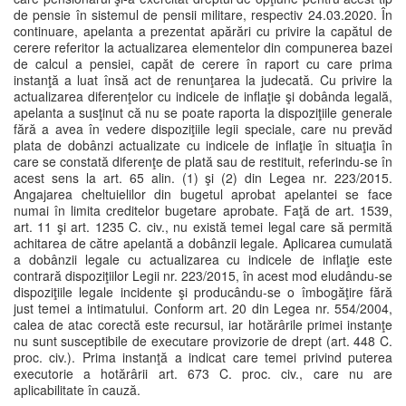
de pensie în sistemul de pensii militare, respectiv 24.03.2020. În
continuare, apelanta a prezentat apărări cu privire la capătul de
cerere referitor la actualizarea elementelor din compunerea bazei
de calcul a pensiei, capăt de cerere în raport cu care prima
instanţă a luat însă act de renunţarea la judecată. Cu privire la
actualizarea diferenţelor cu indicele de inflaţie şi dobânda legală,
apelanta a susţinut că nu se poate raporta la dispoziţiile generale
fără a avea în vedere dispoziţiile legii speciale, care nu prevăd
plata de dobânzi actualizate cu indicele de inflaţie în situaţia în
care se constată diferenţe de plată sau de restituit, referindu-se în
acest sens la art. 65 alin. (1) şi (2) din Legea nr. 223/2015.
Angajarea cheltuielilor din bugetul aprobat apelantei se face
numai în limita creditelor bugetare aprobate. Faţă de art. 1539,
art. 11 şi art. 1235 C. civ., nu există temei legal care să permită
achitarea de către apelantă a dobânzii legale. Aplicarea cumulată
a dobânzii legale cu actualizarea cu indicele de inflaţie este
contrară dispoziţiilor Legii nr. 223/2015, în acest mod eludându-se
dispoziţiile legale incidente şi producându-se o îmbogăţire fără
just temei a intimatului. Conform art. 20 din Legea nr. 554/2004,
calea de atac corectă este recursul, iar hotărârile primei instanţe
nu sunt susceptibile de executare provizorie de drept (art. 448 C.
proc. civ.). Prima instanţă a indicat care temei privind puterea
executorie a hotărârii art. 673 C. proc. civ., care nu are
aplicabilitate în cauză.