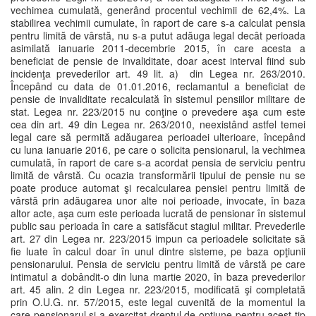
vechimea cumulată, generând procentul vechimii de 62,4%. La
stabilirea vechimii cumulate, în raport de care s-a calculat pensia
pentru limită de vârstă, nu s-a putut adăuga legal decât perioada
asimilată ianuarie 2011-decembrie 2015, în care acesta a
beneficiat de pensie de invaliditate, doar acest interval fiind sub
incidenţa prevederilor art. 49 lit. a) din Legea nr. 263/2010.
Începând cu data de 01.01.2016, reclamantul a beneficiat de
pensie de invaliditate recalculată în sistemul pensiilor militare de
stat. Legea nr. 223/2015 nu conţine o prevedere aşa cum este
cea din art. 49 din Legea nr. 263/2010, neexistând astfel temei
legal care să permită adăugarea perioadei ulterioare, începând
cu luna ianuarie 2016, pe care o solicita pensionarul, la vechimea
cumulată, în raport de care s-a acordat pensia de serviciu pentru
limită de vârstă. Cu ocazia transformării tipului de pensie nu se
poate produce automat şi recalcularea pensiei pentru limită de
vârstă prin adăugarea unor alte noi perioade, invocate, în baza
altor acte, aşa cum este perioada lucrată de pensionar în sistemul
public sau perioada în care a satisfăcut stagiul militar. Prevederile
art. 27 din Legea nr. 223/2015 impun ca perioadele solicitate să
fie luate în calcul doar în unul dintre sisteme, pe baza opţiunii
pensionarului. Pensia de serviciu pentru limită de vârstă pe care
intimatul a dobândit-o din luna martie 2020, în baza prevederilor
art. 45 alin. 2 din Legea nr. 223/2015, modificată şi completată
prin O.U.G. nr. 57/2015, este legal cuvenită de la momentul la
care pensionarul şi-a exercitat dreptul de opţiune pentru acest tip