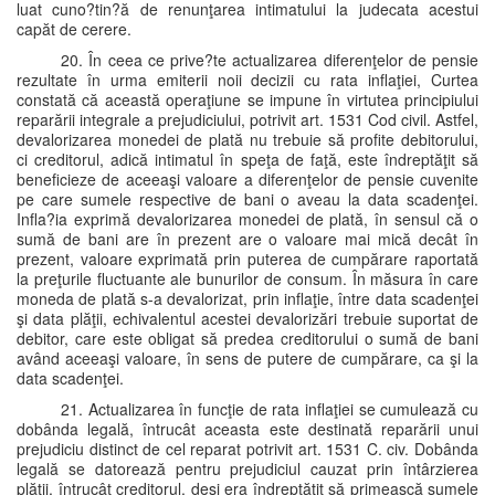
luat cuno?tin?ă de renunţarea intimatului la judecata acestui
capăt de cerere.
20. În ceea ce prive?te actualizarea diferenţelor de pensie
rezultate în urma emiterii noii decizii cu rata inflaţiei, Curtea
constată că această operaţiune se impune în virtutea principiului
reparării integrale a prejudiciului, potrivit art. 1531 Cod civil. Astfel,
devalorizarea monedei de plată nu trebuie să profite debitorului,
ci creditorul, adică intimatul în speţa de faţă, este îndreptăţit să
beneficieze de aceeaşi valoare a diferenţelor de pensie cuvenite
pe care sumele respective de bani o aveau la data scadenţei.
Infla?ia exprimă devalorizarea monedei de plată, în sensul că o
sumă de bani are în prezent are o valoare mai mică decât în
prezent, valoare exprimată prin puterea de cumpărare raportată
la preţurile fluctuante ale bunurilor de consum. În măsura în care
moneda de plată s-a devalorizat, prin inflaţie, între data scadenţei
şi data plăţii, echivalentul acestei devalorizări trebuie suportat de
debitor, care este obligat să predea creditorului o sumă de bani
având aceeaşi valoare, în sens de putere de cumpărare, ca şi la
data scadenţei.
21. Actualizarea în funcţie de rata inflaţiei se cumulează cu
dobânda legală, întrucât aceasta este destinată reparării unui
prejudiciu distinct de cel reparat potrivit art. 1531 C. civ. Dobânda
legală se datorează pentru prejudiciul cauzat prin întârzierea
plăţii, întrucât creditorul, deşi era îndreptăţit să primească sumele