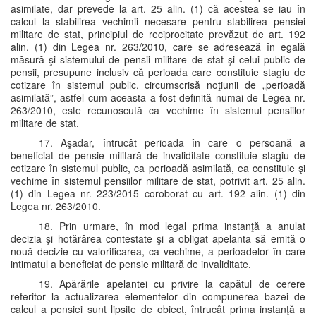
asimilate, dar prevede la art. 25 alin. (1) că acestea se iau în
calcul la stabilirea vechimii necesare pentru stabilirea pensiei
militare de stat, principiul de reciprocitate prevăzut de art. 192
alin. (1) din Legea nr. 263/2010, care se adresează în egală
măsură şi sistemului de pensii militare de stat şi celui public de
pensii, presupune inclusiv că perioada care constituie stagiu de
cotizare în sistemul public, circumscrisă noţiunii de „perioadă
asimilată”, astfel cum aceasta a fost definită numai de Legea nr.
263/2010, este recunoscută ca vechime în sistemul pensiilor
militare de stat.
17. Aşadar, întrucât perioada în care o persoană a
beneficiat de pensie militară de invaliditate constituie stagiu de
cotizare în sistemul public, ca perioadă asimilată, ea constituie şi
vechime în sistemul pensiilor militare de stat, potrivit art. 25 alin.
(1) din Legea nr. 223/2015 coroborat cu art. 192 alin. (1) din
Legea nr. 263/2010.
18. Prin urmare, în mod legal prima instanţă a anulat
decizia şi hotărârea contestate şi a obligat apelanta să emită o
nouă decizie cu valorificarea, ca vechime, a perioadelor în care
intimatul a beneficiat de pensie militară de invaliditate.
19. Apărările apelantei cu privire la capătul de cerere
referitor la actualizarea elementelor din compunerea bazei de
calcul a pensiei sunt lipsite de obiect, întrucât prima instanţă a