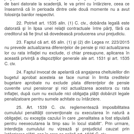
de bani datorate la scadenţă, le va primi cu întârziere, ceea ce
înseamnă că în perioada dintre cele două momente nu a avut
folosinţa banilor respectivi.
22. Potrivit art. 1535 alin. (1) C. civ., dobânda legală este
datorată şi în lipsa unei relaţii contractuale între părţi, fără ca
creditorul să fie ţinut să dovedească producerea unui prejudiciu.
23. Faptul că art. 65 alin. (1) şi (2) din Legea nr. 223/2015
nu prevede actualizarea diferenţelor de pensie şi nici actualizarea
lor cu rata inflaţiei nu exclude, ci chiar presupune, aplicarea în
această privinţă a dispoziţiilor generale ale art. 1531 şi art. 1535
C. civ.
24. Faptul invocat de apelantă că angajarea cheltuielilor din
bugetul aprobat acesteia se face numai în limita creditelor
bugetare aprobate nu exclude plata diferenţelor de pensie
cuvenite unui pensionar şi nici actualizarea acestora cu rata
inflaţiei, după cum nu exclude nici obligaţia plăţii dobânzii legale
penalizatoare pentru sumele achitate cu întârziere.
25. Art. 1539 C. civ. reglementează imposibilitatea
cumulului penalităţii convenţionale cu executarea în natură a
obligaţiei, cu excepţia cazului în care „penalitatea a fost stipulată
pentru neexecutarea la timp sau în locul stabilit”. Prin urmare,
interdicţia cumulului nu vizează şi prejudiciul cauzat prin