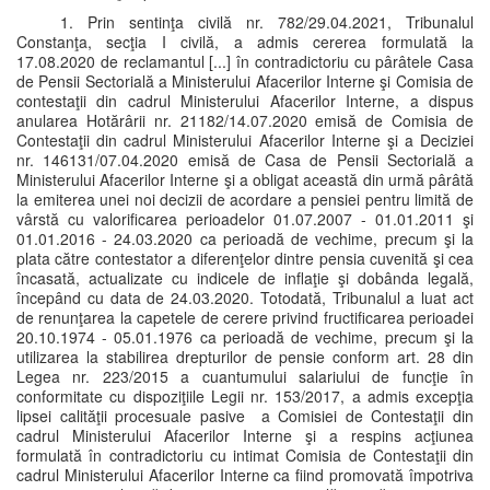
1. Prin sentinţa civilă nr. 782/29.04.2021, Tribunalul
Constanţa, secţia I civilă, a admis cererea formulată la
17.08.2020 de reclamantul [...] în contradictoriu cu pârâtele Casa
de Pensii Sectorială a Ministerului Afacerilor Interne şi Comisia de
contestaţii din cadrul Ministerului Afacerilor Interne, a dispus
anularea Hotărârii nr. 21182/14.07.2020 emisă de Comisia de
Contestaţii din cadrul Ministerului Afacerilor Interne şi a Deciziei
nr. 146131/07.04.2020 emisă de Casa de Pensii Sectorială a
Ministerului Afacerilor Interne şi a obligat această din urmă pârâtă
la emiterea unei noi decizii de acordare a pensiei pentru limită de
vârstă cu valorificarea perioadelor 01.07.2007 - 01.01.2011 şi
01.01.2016 - 24.03.2020 ca perioadă de vechime, precum şi la
plata către contestator a diferenţelor dintre pensia cuvenită şi cea
încasată, actualizate cu indicele de inflaţie şi dobânda legală,
începând cu data de 24.03.2020. Totodată, Tribunalul a luat act
de renunţarea la capetele de cerere privind fructificarea perioadei
20.10.1974 - 05.01.1976 ca perioadă de vechime, precum şi la
utilizarea la stabilirea drepturilor de pensie conform art. 28 din
Legea nr. 223/2015 a cuantumului salariului de funcţie în
conformitate cu dispoziţiile Legii nr. 153/2017, a admis excepţia
lipsei calităţii procesuale pasive a Comisiei de Contestaţii din
cadrul Ministerului Afacerilor Interne şi a respins acţiunea
formulată în contradictoriu cu intimat Comisia de Contestaţii din
cadrul Ministerului Afacerilor Interne ca fiind promovată împotriva