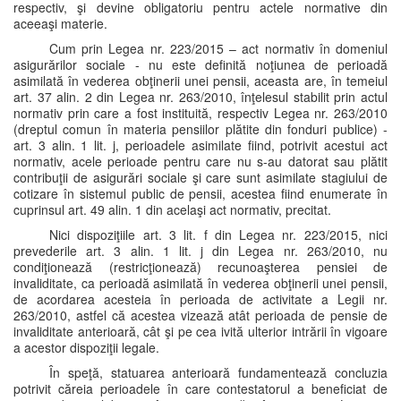
respectiv, şi devine obligatoriu pentru actele normative din
aceeaşi materie.
Cum prin Legea nr. 223/2015 – act normativ în domeniul
asigurărilor sociale - nu este definită noţiunea de perioadă
asimilată în vederea obţinerii unei pensii, aceasta are, în temeiul
art. 37 alin. 2 din Legea nr. 263/2010, înţelesul stabilit prin actul
normativ prin care a fost instituită, respectiv Legea nr. 263/2010
(dreptul comun în materia pensiilor plătite din fonduri publice) -
art. 3 alin. 1 lit. j, perioadele asimilate fiind, potrivit acestui act
normativ, acele perioade pentru care nu s-au datorat sau plătit
contribuţii de asigurări sociale şi care sunt asimilate stagiului de
cotizare în sistemul public de pensii, acestea fiind enumerate în
cuprinsul art. 49 alin. 1 din acelaşi act normativ, precitat.
Nici dispoziţiile art. 3 lit. f din Legea nr. 223/2015, nici
prevederile art. 3 alin. 1 lit. j din Legea nr. 263/2010, nu
condiţionează (restricţionează) recunoaşterea pensiei de
invaliditate, ca perioadă asimilată în vederea obţinerii unei pensii,
de acordarea acesteia în perioada de activitate a Legii nr.
263/2010, astfel că acestea vizează atât perioada de pensie de
invaliditate anterioară, cât şi pe cea ivită ulterior intrării în vigoare
a acestor dispoziţii legale.
În speţă, statuarea anterioară fundamentează concluzia
potrivit căreia perioadele în care contestatorul a beneficiat de