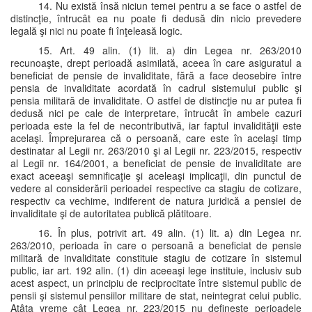
14. Nu există însă niciun temei pentru a se face o astfel de
distincţie, întrucât ea nu poate fi dedusă din nicio prevedere
legală şi nici nu poate fi înţeleasă logic.
15. Art. 49 alin. (1) lit. a) din Legea nr. 263/2010
recunoaşte, drept perioadă asimilată, aceea în care asiguratul a
beneficiat de pensie de invaliditate, fără a face deosebire între
pensia de invaliditate acordată în cadrul sistemului public şi
pensia militară de invaliditate. O astfel de distincţie nu ar putea fi
dedusă nici pe cale de interpretare, întrucât în ambele cazuri
perioada este la fel de necontributivă, iar faptul invalidităţii este
acelaşi. Împrejurarea că o persoană, care este în acelaşi timp
destinatar al Legii nr. 263/2010 şi al Legii nr. 223/2015, respectiv
al Legii nr. 164/2001, a beneficiat de pensie de invaliditate are
exact aceeaşi semnificaţie şi aceleaşi implicaţii, din punctul de
vedere al considerării perioadei respective ca stagiu de cotizare,
respectiv ca vechime, indiferent de natura juridică a pensiei de
invaliditate şi de autoritatea publică plătitoare.
16. În plus, potrivit art. 49 alin. (1) lit. a) din Legea nr.
263/2010, perioada în care o persoană a beneficiat de pensie
militară de invaliditate constituie stagiu de cotizare în sistemul
public, iar art. 192 alin. (1) din aceeaşi lege instituie, inclusiv sub
acest aspect, un principiu de reciprocitate între sistemul public de
pensii şi sistemul pensiilor militare de stat, neintegrat celui public.
Atâta vreme cât Legea nr. 223/2015 nu defineşte perioadele