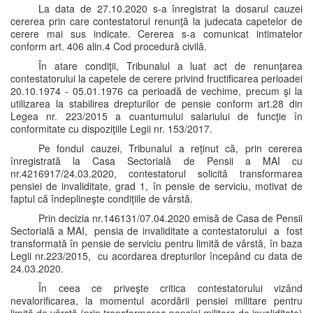
La data de 27.10.2020 s-a înregistrat la dosarul cauzei
cererea prin care contestatorul renunţă la judecata capetelor de
cerere mai sus indicate. Cererea s-a comunicat intimatelor
conform art. 406 alin.4 Cod procedură civilă.
În atare condiţii, Tribunalul a luat act de renunţarea
contestatorului la capetele de cerere privind fructificarea perioadei
20.10.1974 - 05.01.1976 ca perioadă de vechime, precum şi la
utilizarea la stabilirea drepturilor de pensie conform art.28 din
Legea nr. 223/2015 a cuantumului salariului de funcţie în
conformitate cu dispoziţiile Legii nr. 153/2017.
Pe fondul cauzei, Tribunalul a reţinut că, prin cererea
înregistrată la Casa Sectorială de Pensii a MAI cu
nr.4216917/24.03.2020, contestatorul solicită transformarea
pensiei de invaliditate, grad 1, în pensie de serviciu, motivat de
faptul că îndeplineşte condiţiile de vârstă.
Prin decizia nr.146131/07.04.2020 emisă de Casa de Pensii
Sectorială a MAI, pensia de invaliditate a contestatorului a fost
transformată în pensie de serviciu pentru limită de vârstă, în baza
Legii nr.223/2015, cu acordarea drepturilor începând cu data de
24.03.2020.
În ceea ce priveşte critica contestatorului vizând
nevalorificarea, la momentul acordării pensiei militare pentru