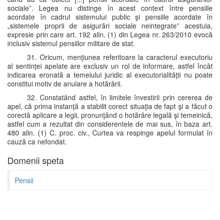
sociale”. Legea nu distinge în acest context între pensiile
acordate în cadrul sistemului public şi pensiile acordate în
„sistemele proprii de asigurări sociale neintegrate” acestuia,
expresie prin care art. 192 alin. (1) din Legea nr. 263/2010 evocă
inclusiv sistemul pensiilor militare de stat.
31. Oricum, menţiunea referitoare la caracterul executoriu
al sentinţei apelate are exclusiv un rol de informare, astfel încât
indicarea eronată a temeiului juridic al executorialităţii nu poate
constitui motiv de anulare a hotărârii.
32. Constatând astfel, în limitele învestirii prin cererea de
apel, că prima instanţă a stabilit corect situaţia de fapt şi a făcut o
corectă aplicare a legii, pronunţând o hotărâre legală şi temeinică,
astfel cum a rezultat din considerentele de mai sus, în baza art.
480 alin. (1) C. proc. civ., Curtea va respinge apelul formulat în
cauză ca nefondat.
Domenii speta
Pensii