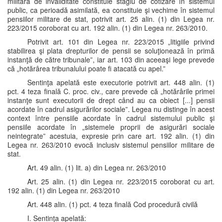
militară de invaliditate constituie stagiu de cotizare în sistemul
public, ca perioadă asimilată, ea constituie şi vechime în sistemul
pensiilor militare de stat, potrivit art. 25 alin. (1) din Legea nr.
223/2015 coroborat cu art. 192 alin. (1) din Legea nr. 263/2010.
Potrivit art. 101 din Legea nr. 223/2015 „litigiile privind
stabilirea şi plata drepturilor de pensii se soluţionează în primă
instanţă de către tribunale”, iar art. 103 din aceeaşi lege prevede
că „hotărârea tribunalului poate fi atacată cu apel.”
Sentinţa apelată este executorie potrivit art. 448 alin. (1)
pct. 4 teza finală C. proc. civ., care prevede că „hotărârile primei
instanţe sunt executorii de drept când au ca obiect [...] pensii
acordate în cadrul asigurărilor sociale”. Legea nu distinge în acest
context între pensiile acordate în cadrul sistemului public şi
pensiile acordate în „sistemele proprii de asigurări sociale
neintegrate” acestuia, expresie prin care art. 192 alin. (1) din
Legea nr. 263/2010 evocă inclusiv sistemul pensiilor militare de
stat.
Art. 49 alin. (1) lit. a) din Legea nr. 263/2010
Art. 25 alin. (1) din Legea nr. 223/2015 coroborat cu art.
192 alin. (1) din Legea nr. 263/2010
Art. 448 alin. (1) pct. 4 teza finală Cod procedură civilă
I. Sentinţa apelată: