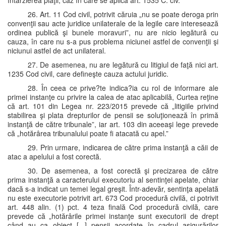
întârzierea plăţii, caz în care se aplică art. 1535 C. civ.
26. Art. 11 Cod civil, potrivit căruia „nu se poate deroga prin
convenţii sau acte juridice unilaterale de la legile care interesează
ordinea publică şi bunele moravuri”, nu are nicio legătură cu
cauza, în care nu s-a pus problema niciunei astfel de convenţii şi
niciunui astfel de act unilateral.
27. De asemenea, nu are legătură cu litigiul de faţă nici art.
1235 Cod civil, care defineşte cauza actului juridic.
28. În ceea ce prive?te indica?ia cu rol de informare ale
primei instanţe cu privire la calea de atac aplicabilă, Curtea reţine
că art. 101 din Legea nr. 223/2015 prevede că „litigiile privind
stabilirea şi plata drepturilor de pensii se soluţionează în primă
instanţă de către tribunale”, iar art. 103 din aceeaşi lege prevede
că „hotărârea tribunalului poate fi atacată cu apel.”
29. Prin urmare, indicarea de către prima instanţă a căii de
atac a apelului a fost corectă.
30. De asemenea, a fost corectă şi precizarea de către
prima instanţă a caracterului executoriu al sentinţei apelate, chiar
dacă s-a indicat un temei legal greşit. Într-adevăr, sentinţa apelată
nu este executorie potrivit art. 673 Cod procedură civilă, ci potrivit
art. 448 alin. (1) pct. 4 teza finală Cod procedură civilă, care
prevede că „hotărârile primei instanţe sunt executorii de drept
când au ca obiect [...] pensii acordate în cadrul asigurărilor