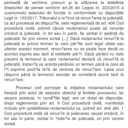
perioadă de vechime, precum şi la utilizarea la stabilirea
drepturilor de pensie conform art.28 din Legea nr. 223/2015 a
cuantumului salariului de funcţie în conformitate cu dispoziţiile
Legii nr. 153/2017, Tribunalul a re?inut că renun?area la judecată,
ca act procesual de dispozi?ie, este reglementată de art. 406 Cod
procedură civilă, potrivit căruia reclamantul poate să renunţe
oricând la judecată, în tot sau în parte, fie verbal în şedinţă de
judecată, fie prin cerere scrisă [...]. Dacă reclamantul renun?ă la
judecată la primul termen la care păr?ile sunt legal citate sau
ulterior acestui moment, renun?area nu se poate face decât cu
acordul expres sau tacit al celeilalte păr?i. Dacă pârâtul nu este
prezent la termenul la care reclamantul declară că renun?ă la
judecată, instan?a va acorda pârâtului un termen până la care să
î?i exprime pozi?ia fa?ă de cererea de renun?are. Lipsa unui
răspuns până la termenul acordat se consideră acord tacit la
renun?are.
Procesul civil porneşte la iniţiativa reclamantului care
fixează prin actul de sesizare obiectul şi limitele procesului, iar
asupra acestuia, în condi?iile legii, are un drept de dispoziţie,
drept reglementat prin art. 9 Cod procedură civilă, manifestat
inclusiv prin posibilitatea reclamantului ca, potrivit art. 406 alin. 1
Cod procedură civilă să renun?e la judecarea cauzei oricând, în
tot sau în parte, verbal în ?edin?a de judecată, ori prin cerere
scrisă.