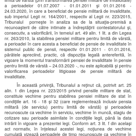
limită de vârstă (prin transformarea pensiei militare de invaliditate)
a perioadelor 01.07.2007 - 01.01.2011 şi 01.01.2016 -
24.03.2020, în care a beneficiat de pensie militară de invaliditate,
sub imperiul Legii nr. 164/2001, respectiv al Legii nr. 223/2015,
Tribunalul porneşte în analiza sa de la situaţia-premisă a
recunoaşterii de către intimate a îndreptăţirii contestatorului şi,
consecutiv, a valorificării, în temeiul art. 49 alin. 1 lit. a din Legea
nr. 263/2010, la stabilirea pensiei militare pentru limită de vârstă,
a perioadei în care acesta a beneficiat de pensie de invaliditate în
sistemul public de pensii, respectiv 01.01.2011 - 01.01.2016,
pârâtele apreciind, practic, că dispoziţia legală antereferită, în
vigoare la momentul transformării pensiei de invaliditate în pensie
pentru limită de vârstă – 24.03.2020 -, nu este aplicabilă şi pentru
valorificarea perioadelor litigioase de pensie militară de
invaliditate.
În această privinţă, Tribunalul a reţinut că, potrivit art. 25
alin. 1 din Legea nr. 223/2015 privind pensiile militare de stat,
constituie vechime pentru stabilirea pensiei militare de stat în
condiţiile art. 16 - 18 şi 32 (care reglementează inclusiv pensia
militară (de serviciu) pentru limită de vârstă) şi perioadele
recunoscute ca vechime în serviciu, vechime în muncă, stagiu de
cotizare sau perioade asimilate în condiţiile legii, până la data
intrării în vigoare a prezentei legi. Conform art. 3 lit. f din acelaşi
act normativ, în înţelesul acestei legi, noţiunea de vechime
cumulată vizează perioadele de timp recunoscute ca vechime în