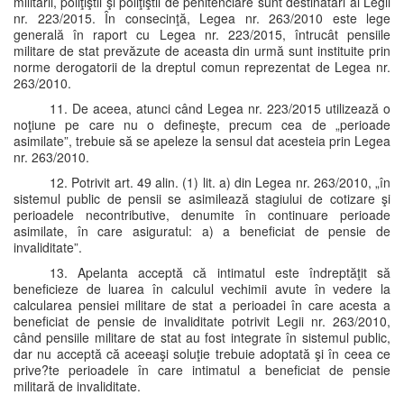
militarii, poliţiştii şi poliţiştii de penitenciare sunt destinatari ai Legii
nr. 223/2015. În consecinţă, Legea nr. 263/2010 este lege
generală în raport cu Legea nr. 223/2015, întrucât pensiile
militare de stat prevăzute de aceasta din urmă sunt instituite prin
norme derogatorii de la dreptul comun reprezentat de Legea nr.
263/2010.
11. De aceea, atunci când Legea nr. 223/2015 utilizează o
noţiune pe care nu o defineşte, precum cea de „perioade
asimilate”, trebuie să se apeleze la sensul dat acesteia prin Legea
nr. 263/2010.
12. Potrivit art. 49 alin. (1) lit. a) din Legea nr. 263/2010, „în
sistemul public de pensii se asimilează stagiului de cotizare şi
perioadele necontributive, denumite în continuare perioade
asimilate, în care asiguratul: a) a beneficiat de pensie de
invaliditate”.
13. Apelanta acceptă că intimatul este îndreptăţit să
beneficieze de luarea în calculul vechimii avute în vedere la
calcularea pensiei militare de stat a perioadei în care acesta a
beneficiat de pensie de invaliditate potrivit Legii nr. 263/2010,
când pensiile militare de stat au fost integrate în sistemul public,
dar nu acceptă că aceeaşi soluţie trebuie adoptată şi în ceea ce
prive?te perioadele în care intimatul a beneficiat de pensie
militară de invaliditate.