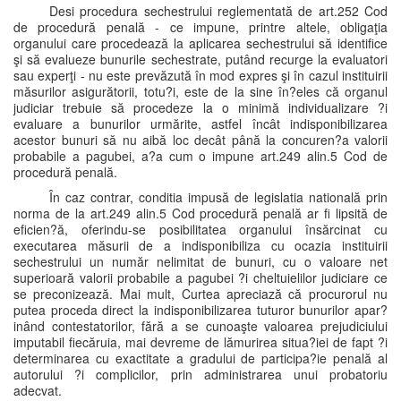
Desi procedura sechestrului reglementată de art.252 Cod
de procedură penală - ce impune, printre altele, obligaţia
organului care procedează la aplicarea sechestrului să identifice
şi să evalueze bunurile sechestrate, putând recurge la evaluatori
sau experţi - nu este prevăzută în mod expres şi în cazul instituirii
măsurilor asigurătorii, totu?i, este de la sine în?eles că organul
judiciar trebuie să procedeze la o minimă individualizare ?i
evaluare a bunurilor urmărite, astfel încât indisponibilizarea
acestor bunuri să nu aibă loc decât până la concuren?a valorii
probabile a pagubei, a?a cum o impune art.249 alin.5 Cod de
procedură penală.
În caz contrar, conditia impusă de legislatia natională prin
norma de la art.249 alin.5 Cod procedură penală ar fi lipsită de
eficien?ă, oferindu-se posibilitatea organului însărcinat cu
executarea măsurii de a indisponibiliza cu ocazia instituirii
sechestrului un număr nelimitat de bunuri, cu o valoare net
superioară valorii probabile a pagubei ?i cheltuielilor judiciare ce
se preconizează. Mai mult, Curtea apreciază că procurorul nu
putea proceda direct la indisponibilizarea tuturor bunurilor apar?
inând contestatorilor, fără a se cunoaşte valoarea prejudiciului
imputabil fiecăruia, mai devreme de lămurirea situa?iei de fapt ?i
determinarea cu exactitate a gradului de participa?ie penală al
autorului ?i complicilor, prin administrarea unui probatoriu
adecvat.