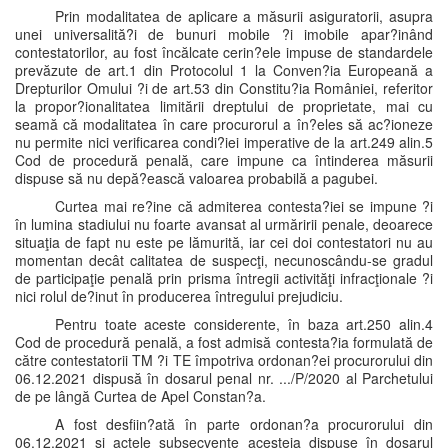
Prin modalitatea de aplicare a măsurii asiguratorii, asupra
unei universalită?i de bunuri mobile ?i imobile apar?inând
contestatorilor, au fost încălcate cerin?ele impuse de standardele
prevăzute de art.1 din Protocolul 1 la Conven?ia Europeană a
Drepturilor Omului ?i de art.53 din Constitu?ia României, referitor
la propor?ionalitatea limitării dreptului de proprietate, mai cu
seamă că modalitatea în care procurorul a în?eles să ac?ioneze
nu permite nici verificarea condi?iei imperative de la art.249 alin.5
Cod de procedură penală, care impune ca întinderea măsurii
dispuse să nu depă?ească valoarea probabilă a pagubei.
Curtea mai re?ine că admiterea contesta?iei se impune ?i
în lumina stadiului nu foarte avansat al urmăririi penale, deoarece
situaţia de fapt nu este pe lămurită, iar cei doi contestatori nu au
momentan decât calitatea de suspecţi, necunoscându-se gradul
de participaţie penală prin prisma întregii activităţi infracţionale ?i
nici rolul de?inut în producerea întregului prejudiciu.
Pentru toate aceste considerente, în baza art.250 alin.4
Cod de procedură penală, a fost admisă contesta?ia formulată de
către contestatorii TM ?i TE împotriva ordonan?ei procurorului din
06.12.2021 dispusă în dosarul penal nr. .../P/2020 al Parchetului
de pe lângă Curtea de Apel Constan?a.
A fost desfiin?ată în parte ordonan?a procurorului din
06.12.2021 si actele subsecvente acesteia dispuse în dosarul