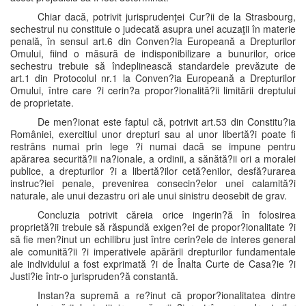
Chiar dacă, potrivit jurisprudenţei Cur?ii de la Strasbourg,
sechestrul nu constituie o judecată asupra unei acuzaţii în materie
penală, în sensul art.6 din Conven?ia Europeană a Drepturilor
Omului, fiind o măsură de indisponibilizare a bunurilor, orice
sechestru trebuie să îndeplinească standardele prevăzute de
art.1 din Protocolul nr.1 la Conven?ia Europeană a Drepturilor
Omului, între care ?i cerin?a propor?ionalită?ii limitării dreptului
de proprietate.
De men?ionat este faptul că, potrivit art.53 din Constitu?ia
României, exercitiul unor drepturi sau al unor libertă?i poate fi
restrâns numai prin lege ?i numai dacă se impune pentru
apărarea securită?ii na?ionale, a ordinii, a sănătă?ii ori a moralei
publice, a drepturilor ?i a libertă?ilor cetă?enilor, desfă?urarea
instruc?iei penale, prevenirea consecin?elor unei calamită?i
naturale, ale unui dezastru ori ale unui sinistru deosebit de grav.
Concluzia potrivit căreia orice ingerin?ă în folosirea
proprietă?ii trebuie să răspundă exigen?ei de propor?ionalitate ?i
să fie men?inut un echilibru just între cerin?ele de interes general
ale comunită?ii ?i imperativele apărării drepturilor fundamentale
ale individului a fost exprimată ?i de Înalta Curte de Casa?ie ?i
Justi?ie într-o jurispruden?ă constantă.
Instan?a supremă a re?inut că propor?ionalitatea dintre