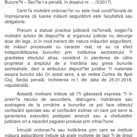
Bucure?ti – Sec?ia I-a penală, în dosarul nr. …/3/2017).
Cerin?a motivării ordonan?ei nu este însă condi?ionată de
împrejurarea că luarea măsurii asigurătorii este facultativă sau
obligatorie.
Precum a statuat practica judiciară na?ională, exigen?a
motivării actului de dispozi?ie al organului judiciar nu decurge
doar din lege, ci în mod inerent din natura măsurilor asigurătorii,
de măsuri procesuale cu caracter real, ce au ca efect
indisponibilizarea bunurilor prin instituirea sechestrului ?i
gravitatea efectului atras, constând în pierderea de către
proprietar a dreptului de a înstrăina sau greva bunurile
sechestrate, deci a atributului dispozi?iei juridice ?i materiale
asupra bunului său (în acest sens, a se vedea Curtea de Apel
Cluj, Secţia penală, încheierea nr.1 din data de 25.01.2018,
nepublicată).
Această motivare trebuie să î?i găsească expresia ?i în
privin?a riscului de ascundere, distrugere, înstrăinare sau
sustragere de la urmărire a bunurilor ce pot face obiectul
confiscării speciale sau al confiscării extinse ori care pot servi la
garantarea executării pedepsei amenzii sau a cheltuielilor
judiciare ori a reparării pagubei produse prin infrac?iune.
Întrucât ordonan?a sau hotărârea prin care se instituie
măsura asigurătorie trebuie să arate motivele de fapt ?i de drept