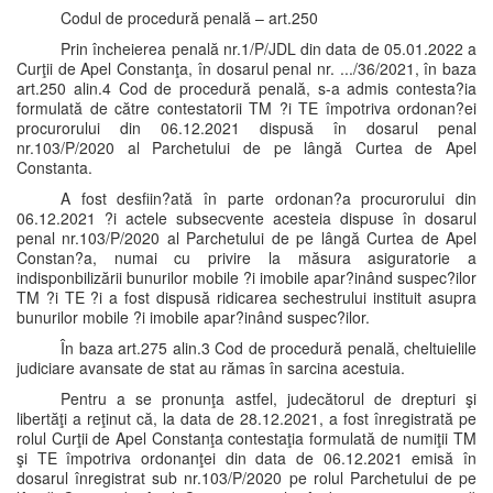
Codul de procedură penală – art.250
Prin încheierea penală nr.1/P/JDL din data de 05.01.2022 a
Curţii de Apel Constanţa, în dosarul penal nr. .../36/2021, în baza
art.250 alin.4 Cod de procedură penală, s-a admis contesta?ia
formulată de către contestatorii TM ?i TE împotriva ordonan?ei
procurorului din 06.12.2021 dispusă în dosarul penal
nr.103/P/2020 al Parchetului de pe lângă Curtea de Apel
Constanta.
A fost desfiin?ată în parte ordonan?a procurorului din
06.12.2021 ?i actele subsecvente acesteia dispuse în dosarul
penal nr.103/P/2020 al Parchetului de pe lângă Curtea de Apel
Constan?a, numai cu privire la măsura asiguratorie a
indisponbilizării bunurilor mobile ?i imobile apar?inând suspec?ilor
TM ?i TE ?i a fost dispusă ridicarea sechestrului instituit asupra
bunurilor mobile ?i imobile apar?inând suspec?ilor.
În baza art.275 alin.3 Cod de procedură penală, cheltuielile
judiciare avansate de stat au rămas în sarcina acestuia.
Pentru a se pronunţa astfel, judecătorul de drepturi şi
libertăţi a reţinut că, la data de 28.12.2021, a fost înregistrată pe
rolul Curţii de Apel Constanţa contestaţia formulată de numiţii TM
şi TE împotriva ordonanţei din data de 06.12.2021 emisă în
dosarul înregistrat sub nr.103/P/2020 pe rolul Parchetului de pe