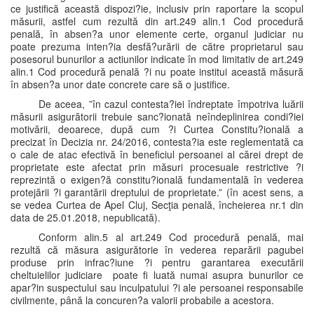
ce justifică această dispozi?ie, inclusiv prin raportare la scopul
măsurii, astfel cum rezultă din art.249 alin.1 Cod procedură
penală, în absen?a unor elemente certe, organul judiciar nu
poate prezuma inten?ia desfă?urării de către proprietarul sau
posesorul bunurilor a actiunilor indicate în mod limitativ de art.249
alin.1 Cod procedură penală ?i nu poate institui această măsură
în absen?a unor date concrete care să o justifice.
De aceea, ”în cazul contesta?iei îndreptate împotriva luării
măsurii asigurătorii trebuie sanc?ionată neîndeplinirea condi?iei
motivării, deoarece, după cum ?i Curtea Constitu?ională a
precizat în Decizia nr. 24/2016, contesta?ia este reglementată ca
o cale de atac efectivă în beneficiul persoanei al cărei drept de
proprietate este afectat prin măsuri procesuale restrictive ?i
reprezintă o exigen?ă constitu?ională fundamentală în vederea
protejării ?i garantării dreptului de proprietate.” (în acest sens, a
se vedea Curtea de Apel Cluj, Secţia penală, încheierea nr.1 din
data de 25.01.2018, nepublicată).
Conform alin.5 al art.249 Cod procedură penală, mai
rezultă că măsura asigurătorie în vederea reparării pagubei
produse prin infrac?iune ?i pentru garantarea executării
cheltuielilor judiciare poate fi luată numai asupra bunurilor ce
apar?in suspectului sau inculpatului ?i ale persoanei responsabile
civilmente, până la concuren?a valorii probabile a acestora.