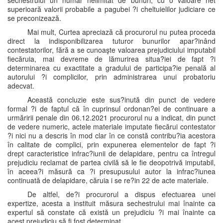
sechestrului un număr nelimitat de bunuri, cu o valoare net
superioară valorii probabile a pagubei ?i cheltuielilor judiciare ce
se preconizează.
Mai mult, Curtea apreciază că procurorul nu putea proceda
direct la indisponibilizarea tuturor bunurilor apar?inând
contestatorilor, fără a se cunoaşte valoarea prejudiciului imputabil
fiecăruia, mai devreme de lămurirea situa?iei de fapt ?i
determinarea cu exactitate a gradului de participa?ie penală al
autorului ?i complicilor, prin administrarea unui probatoriu
adecvat.
Această concluzie este sus?inută din punct de vedere
formal ?i de faptul că în cuprinsul ordonan?ei de continuare a
urmăririi penale din 06.12.2021 procurorul nu a indicat, din punct
de vedere numeric, actele materiale imputate fiecărui contestator
?i nici nu a descris în mod clar în ce constă contribu?ia acestora
în calitate de complici, prin expunerea elementelor de fapt ?i
drept caracteristice infrac?iunii de delapidare, pentru ca întregul
prejudiciu reclamat de partea civilă să le fie deopotrivă imputabil,
în aceea?i măsură ca ?i presupusului autor la infrac?iunea
continuată de delapidare, căruia i se re?in 22 de acte materiale.
De altfel, de?i procurorul a dispus efectuarea unei
expertize, acesta a instituit măsura sechestrului mai înainte ca
expertul să constate că există un prejudiciu ?i mai înainte ca
acest prejudiciu să fi fost determinat.