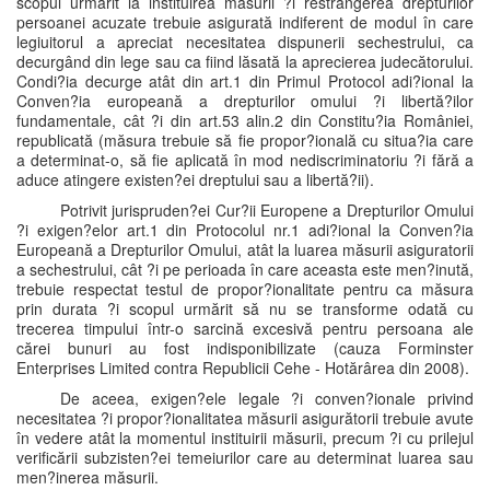
scopul urmărit la instituirea măsurii ?i restrângerea drepturilor
persoanei acuzate trebuie asigurată indiferent de modul în care
legiuitorul a apreciat necesitatea dispunerii sechestrului, ca
decurgând din lege sau ca fiind lăsată la aprecierea judecătorului.
Condi?ia decurge atât din art.1 din Primul Protocol adi?ional la
Conven?ia europeană a drepturilor omului ?i libertă?ilor
fundamentale, cât ?i din art.53 alin.2 din Constitu?ia României,
republicată (măsura trebuie să fie propor?ională cu situa?ia care
a determinat-o, să fie aplicată în mod nediscriminatoriu ?i fără a
aduce atingere existen?ei dreptului sau a libertă?ii).
Potrivit jurispruden?ei Cur?ii Europene a Drepturilor Omului
?i exigen?elor art.1 din Protocolul nr.1 adi?ional la Conven?ia
Europeană a Drepturilor Omului, atât la luarea măsurii asiguratorii
a sechestrului, cât ?i pe perioada în care aceasta este men?inută,
trebuie respectat testul de propor?ionalitate pentru ca măsura
prin durata ?i scopul urmărit să nu se transforme odată cu
trecerea timpului într-o sarcină excesivă pentru persoana ale
cărei bunuri au fost indisponibilizate (cauza Forminster
Enterprises Limited contra Republicii Cehe - Hotărârea din 2008).
De aceea, exigen?ele legale ?i conven?ionale privind
necesitatea ?i propor?ionalitatea măsurii asigurătorii trebuie avute
în vedere atât la momentul instituirii măsurii, precum ?i cu prilejul
verificării subzisten?ei temeiurilor care au determinat luarea sau
men?inerea măsurii.