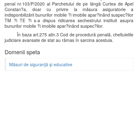
penal nr.103/P/2020 al Parchetului de pe lângă Curtea de Apel
Constan?a, doar cu privire la măsura asiguratorie a
indisponbilizării bunurilor mobile ?i imobile apar?inând suspec?ilor
TM ?i TE ?i s-a dispus ridicarea sechestrului instituit asupra
bunurilor mobile ?i imobile apar?inând suspec?ilor.
În baza art.275 alin.3 Cod de procedură penală, cheltuielile
judiciare avansate de stat au rămas în sarcina acestuia.
Domenii speta
Măsuri de siguranţă şi educative