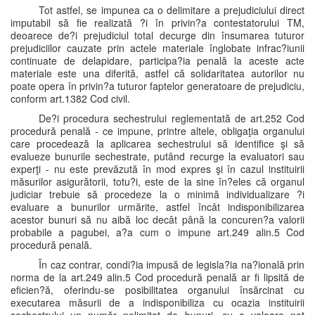
Tot astfel, se impunea ca o delimitare a prejudiciului direct
imputabil să fie realizată ?i în privin?a contestatorului TM,
deoarece de?i prejudiciul total decurge din însumarea tuturor
prejudiciilor cauzate prin actele materiale înglobate infrac?iunii
continuate de delapidare, participa?ia penală la aceste acte
materiale este una diferită, astfel că solidaritatea autorilor nu
poate opera în privin?a tuturor faptelor generatoare de prejudiciu,
conform art.1382 Cod civil.
De?i procedura sechestrului reglementată de art.252 Cod
procedură penală - ce impune, printre altele, obligaţia organului
care procedează la aplicarea sechestrului să identifice şi să
evalueze bunurile sechestrate, putând recurge la evaluatori sau
experţi - nu este prevăzută în mod expres şi în cazul instituirii
măsurilor asigurătorii, totu?i, este de la sine în?eles că organul
judiciar trebuie să procedeze la o minimă individualizare ?i
evaluare a bunurilor urmărite, astfel încât indisponibilizarea
acestor bunuri să nu aibă loc decât până la concuren?a valorii
probabile a pagubei, a?a cum o impune art.249 alin.5 Cod
procedură penală.
În caz contrar, condi?ia impusă de legisla?ia na?ională prin
norma de la art.249 alin.5 Cod procedură penală ar fi lipsită de
eficien?ă, oferindu-se posibilitatea organului însărcinat cu
executarea măsurii de a indisponibiliza cu ocazia instituirii