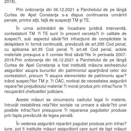
2018).
Prin ordonanţa din 06.12.2021 a Parchetului de pe lângă
Curtea de Apel Constanţa s-a dispus continuarea urmăririi
penale, printre alţii, faţă de suspecţii TM şi TE.
În urma schimbării de încadrare juridică intervenită,
contestatorii TM ?i TE sunt în prezent cerceta?i în calitate de
suspec?i, sub aspectul săvâr?irii infracţiunii de complicitate la
delapidare în formă continuată, prevăzută de art.295 Cod penal,
cu aplicarea art.35 Cod penal ?i art.48 Cod penal, actele
materiale presupus a fi comise fiind săvâr?ite în perioada 2007-
2018.Prin ordonanţa din 06.12.2021 a Parchetului de pe lângă
Curtea de Apel Constanţa a fost instituită măsura sechestrului
asigurător asupra bunurilor din patrimoniul aparţinând celor doi
contestatori, precum ?i asupra elementelor de patrimoniu apar?
inând suspec?ilor TM jr. ?i OAC, motivat de necesitatea asigurării
repara?iei prejudiciului material ?i moral produs prin infrac?iune ?i
recuperării cheltuielilor judiciare.
Aceste măsuri se circumscriu cadrului legal în materie,
întrucât restabilirea rela?iilor sociale ca urmare a săvâr?irii unei
posibile infrac?iuni presupune ?i repararea pagubelor produse
prin fapta prevăzută de legea penală.
În vederea asigurării reparării pagubei produse prin infrac?
iune, pot fi instituite măsuri asigurătorii care sunt de fapt măsuri