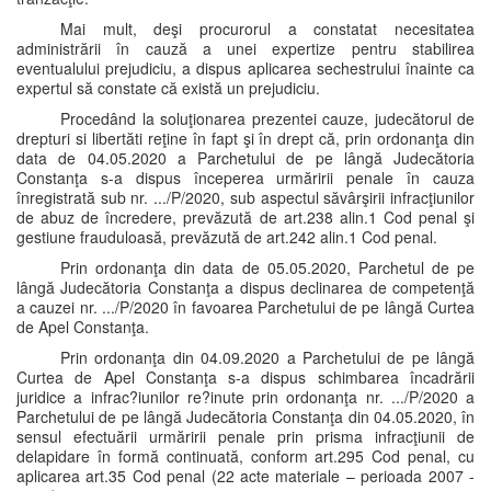
Mai mult, deşi procurorul a constatat necesitatea
administrării în cauză a unei expertize pentru stabilirea
eventualului prejudiciu, a dispus aplicarea sechestrului înainte ca
expertul să constate că există un prejudiciu.
Procedând la soluţionarea prezentei cauze, judecătorul de
drepturi si libertăti reţine în fapt şi în drept că, prin ordonanţa din
data de 04.05.2020 a Parchetului de pe lângă Judecătoria
Constanţa s-a dispus începerea urmăririi penale în cauza
înregistrată sub nr. .../P/2020, sub aspectul săvârşirii infracţiunilor
de abuz de încredere, prevăzută de art.238 alin.1 Cod penal şi
gestiune frauduloasă, prevăzută de art.242 alin.1 Cod penal.
Prin ordonanţa din data de 05.05.2020, Parchetul de pe
lângă Judecătoria Constanţa a dispus declinarea de competenţă
a cauzei nr. .../P/2020 în favoarea Parchetului de pe lângă Curtea
de Apel Constanţa.
Prin ordonanţa din 04.09.2020 a Parchetului de pe lângă
Curtea de Apel Constanţa s-a dispus schimbarea încadrării
juridice a infrac?iunilor re?inute prin ordonanţa nr. .../P/2020 a
Parchetului de pe lângă Judecătoria Constanţa din 04.05.2020, în
sensul efectuării urmăririi penale prin prisma infracţiunii de
delapidare în formă continuată, conform art.295 Cod penal, cu
aplicarea art.35 Cod penal (22 acte materiale – perioada 2007 -