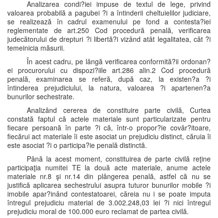
Analizarea condi?iei impuse de textul de lege, privind
valoarea probabilă a pagubei ?i a întinderii cheltuielilor judiciare,
se realizează în cadrul examenului pe fond a contesta?iei
reglementate de art.250 Cod procedură penală, verificarea
judecătorului de drepturi ?i libertă?i vizând atât legalitatea, cât ?i
temeinicia măsurii.
În acest cadru, pe lângă verificarea conformită?ii ordonan?
ei procurorului cu dispozi?iile art.286 alin.2 Cod procedură
penală, examinarea se referă, după caz, la existen?a ?i
întinderea prejudiciului, la natura, valoarea ?i apartenen?a
bunurilor sechestrate.
Analizând cererea de constituire parte civilă, Curtea
constată faptul că actele materiale sunt particularizate pentru
fiecare persoană în parte ?i că, într-o propor?ie covâr?itoare,
fiecărui act materiale îi este asociat un prejudiciu distinct, căruia îi
este asociat ?i o participa?ie penală distinctă.
Până la acest moment, constituirea de parte civilă reţine
participaţia numitei TE la două acte materiale, anume actele
materiale nr.8 şi nr.14 din plângerea penală, astfel că nu se
justifică aplicarea sechestrului asupra tuturor bunurilor mobile ?i
imobile apar?inând contestatoarei, căreia nu i se poate imputa
întregul prejudiciu material de 3.002.248,03 lei ?i nici întregul
prejudiciu moral de 100.000 euro reclamat de partea civilă.