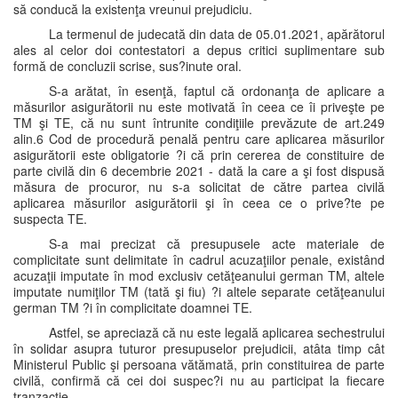
să conducă la existenţa vreunui prejudiciu.
La termenul de judecată din data de 05.01.2021, apărătorul
ales al celor doi contestatori a depus critici suplimentare sub
formă de concluzii scrise, sus?inute oral.
S-a arătat, în esenţă, faptul că ordonanţa de aplicare a
măsurilor asigurătorii nu este motivată în ceea ce îi priveşte pe
TM şi TE, că nu sunt întrunite condiţiile prevăzute de art.249
alin.6 Cod de procedură penală pentru care aplicarea măsurilor
asigurătorii este obligatorie ?i că prin cererea de constituire de
parte civilă din 6 decembrie 2021 - dată la care a şi fost dispusă
măsura de procuror, nu s-a solicitat de către partea civilă
aplicarea măsurilor asigurătorii şi în ceea ce o prive?te pe
suspecta TE.
S-a mai precizat că presupusele acte materiale de
complicitate sunt delimitate în cadrul acuzaţiilor penale, existând
acuzaţii imputate în mod exclusiv cetăţeanului german TM, altele
imputate numiţilor TM (tată şi fiu) ?i altele separate cetăţeanului
german TM ?i în complicitate doamnei TE.
Astfel, se apreciază că nu este legală aplicarea sechestrului
în solidar asupra tuturor presupuselor prejudicii, atâta timp cât
Ministerul Public şi persoana vătămată, prin constituirea de parte
civilă, confirmă că cei doi suspec?i nu au participat la fiecare
tranzacţie.