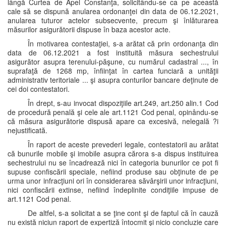
lângă Curtea de Apel Constanţa, solicitându-se ca pe această
cale să se dispună anularea ordonanţei din data de 06.12.2021,
anularea tuturor actelor subsecvente, precum şi înlăturarea
măsurilor asigurătorii dispuse în baza acestor acte.
În motivarea contestaţiei, s-a arătat că prin ordonanţa din
data de 06.12.2021 a fost instituită măsura sechestrului
asigurător asupra terenului-păşune, cu numărul cadastral ..., în
suprafaţă de 1268 mp, înfiinţat în cartea funciară a unităţii
administrativ teritoriale ... şi asupra conturilor bancare deţinute de
cei doi contestatori.
În drept, s-au invocat dispoziţiile art.249, art.250 alin.1 Cod
de procedură penală şi cele ale art.1121 Cod penal, opinându-se
că măsura asigurătorie dispusă apare ca excesivă, nelegală ?i
nejustificată.
În raport de aceste prevederi legale, contestatorii au arătat
că bunurile mobile şi imobile asupra cărora s-a dispus instituirea
sechestrului nu se încadrează nici în categoria bunurilor ce pot fi
supuse confiscării speciale, nefiind produse sau obţinute de pe
urma unor infracţiuni ori în considerarea săvârşirii unor infracţiuni,
nici confiscării extinse, nefiind îndeplinite condiţiile impuse de
art.1121 Cod penal.
De altfel, s-a solicitat a se ţine cont şi de faptul că în cauză
nu există niciun raport de expertiză întocmit şi nicio concluzie care