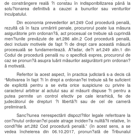
de constrângere reală ?i constau în indisponibilizarea până la
solu?ionarea definitivă a cauzei a bunurilor sau veniturilor
inculpatului.
Din economia prevederilor art.249 Cod procedură penală,
rezultă că în faza urmăririi penale, procurorul poate lua măsura
asigurătorie prin ordonan?ă, act procesual ce trebuie să cuprindă
men?iunile prevăzute de art.286 alin.2 Cod procedură penală,
deci inclusiv motivele de fapt ?i de drept care această măsură
procesuală se fundamentează. A?adar, de?i art.249 alin.1 din
Codul de procedură penală nu o specifică expres, procurorul de
caz se pronun?ă asupra luării măsurilor asigurătorii prin ordonan?
ă motivată.
Referitor la acest aspect, în practica judiciară s-a decis că
“Motivarea în fapt ?i în drept a ordonan?ei trebuie să fie suficient
de explicită pentru a se evita orice suspiciune cu privire la
caracterul arbitrar al actului sau al măsurii dispuse ?i pentru a
putea permite un control efectiv pe cale ierarhică, fie de
judecătorul de drepturi ?i libertă?i sau de cel de cameră
preliminară.
Sanc?iunea nerespectării dispozi?iilor legale referitoare la
con?inutul ordonan?ei poate atrage inciden?a nulită?ii relative, în
condi?iile art.282 Cod procedură penală.” (în acest sens, a se
vedea încheierea din 06.10.2017, pronun?ată de Tribunalul