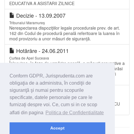
EDUCATIVA A ASISTARII ZILNICE
Decizie - 13.09.2007
Tribunalul Maramureș
Nerespectarea dispoziţiilor legale procedurale prev. de art.
162 din Codul de procedură penală referitoare la luarea în
mod provizoriu a unor măsuri de siguranţă.
Hotărâre - 24.06.2011
Curtea de Apel Suceava
Înlocuirea, în faza de urmărire penală, a măsurii preventive a
obligării de a nu părăsi ţara cu cea a obligării de a nu părăsi
localitatea. Durata pentru care această din urmă poate fi
Conform GDPR, Jurisprudenta.com are
dispusă.
obligaţia de a administra, în condiţii de
Sentinţă penală - 03.12.2004
siguranţă şi numai pentru scopurile
specificate, datele personale pe care le
Judecătoria Slatina
IMPOSIBILITATEA CONTOPIRII MASURII EDUCATIVE CU
furnizaţi despre voi. Ce, cum si in ce scop
PEDEAPSA
aflati din pagina
Politica de Confidentialitate
Accept