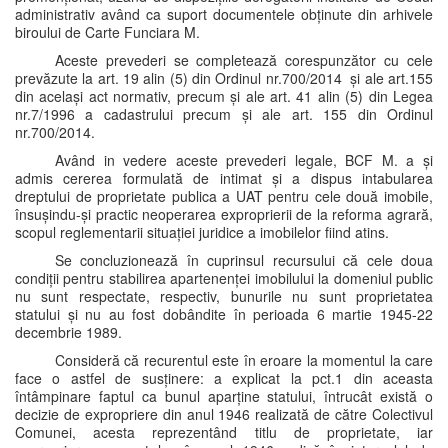
administrativ având ca suport documentele obținute din arhivele
biroului de Carte Funciara M.
Aceste prevederi se completează corespunzător cu cele
prevăzute la art. 19 alin (5) din Ordinul nr.700/2014 și ale art.155
din același act normativ, precum și ale art. 41 alin (5) din Legea
nr.7/1996 a cadastrului precum și ale art. 155 din Ordinul
nr.700/2014.
Având in vedere aceste prevederi legale, BCF M. a și
admis cererea formulată de intimat și a dispus intabularea
dreptului de proprietate publica a UAT pentru cele două imobile,
însușindu-și practic neoperarea exproprierii de la reforma agrară,
scopul reglementarii situației juridice a imobilelor fiind atins.
Se concluzionează în cuprinsul recursului că cele doua
condiții pentru stabilirea apartenenței imobilului la domeniul public
nu sunt respectate, respectiv, bunurile nu sunt proprietatea
statului și nu au fost dobândite în perioada 6 martie 1945-22
decembrie 1989.
Consideră că recurentul este în eroare la momentul la care
face o astfel de susținere: a explicat la pct.1 din aceasta
întâmpinare faptul ca bunul aparține statului, întrucât există o
decizie de expropriere din anul 1946 realizată de către Colectivul
Comunei, acesta reprezentând titlu de proprietate, iar