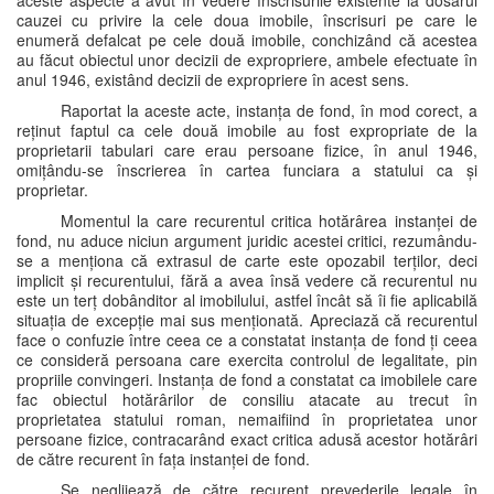
aceste aspecte a avut în vedere înscrisurile existente la dosarul
cauzei cu privire la cele doua imobile, înscrisuri pe care le
enumeră defalcat pe cele două imobile, conchizând că acestea
au făcut obiectul unor decizii de expropriere, ambele efectuate în
anul 1946, existând decizii de expropriere în acest sens.
Raportat la aceste acte, instanța de fond, în mod corect, a
reținut faptul ca cele două imobile au fost expropriate de la
proprietarii tabulari care erau persoane fizice, în anul 1946,
omițându-se înscrierea în cartea funciara a statului ca și
proprietar.
Momentul la care recurentul critica hotărârea instanței de
fond, nu aduce niciun argument juridic acestei critici, rezumându-
se a menționa că extrasul de carte este opozabil terților, deci
implicit și recurentului, fără a avea însă vedere că recurentul nu
este un terț dobânditor al imobilului, astfel încât să îi fie aplicabilă
situația de excepție mai sus menționată. Apreciază că recurentul
face o confuzie între ceea ce a constatat instanța de fond ți ceea
ce consideră persoana care exercita controlul de legalitate, pin
propriile convingeri. Instanța de fond a constatat ca imobilele care
fac obiectul hotărârilor de consiliu atacate au trecut în
proprietatea statului roman, nemaifiind în proprietatea unor
persoane fizice, contracarând exact critica adusă acestor hotărâri
de către recurent în fața instanței de fond.
Se neglijează de către recurent prevederile legale în