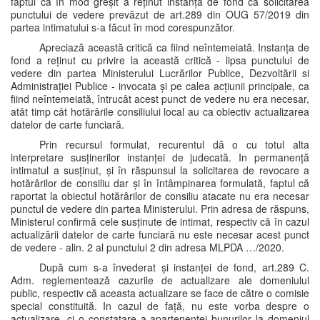
faptul că în mod greșit a reținut instanța de fond că solicitarea
punctului de vedere prevăzut de art.289 din OUG 57/2019 din
partea intimatului s-a făcut în mod corespunzător.
Apreciază această critică ca fiind neîntemeiată. Instanța de
fond a reținut cu privire la această critică - lipsa punctului de
vedere din partea Ministerului Lucrărilor Publice, Dezvoltării si
Administrației Publice - invocata și pe calea acțiunii principale, ca
fiind neîntemeiată, întrucât acest punct de vedere nu era necesar,
atât timp cât hotărârile consiliului local au ca obiectiv actualizarea
datelor de carte funciară.
Prin recursul formulat, recurentul dă o cu totul alta
interpretare susținerilor instanței de judecată. In permanență
intimatul a susținut, și în răspunsul la solicitarea de revocare a
hotărârilor de consiliu dar și în întâmpinarea formulată, faptul că
raportat la obiectul hotărârilor de consiliu atacate nu era necesar
punctul de vedere din partea Ministerului. Prin adresa de răspuns,
Ministerul confirmă cele susținute de intimat, respectiv că în cazul
actualizării datelor de carte funciară nu este necesar acest punct
de vedere - alin. 2 al punctului 2 din adresa MLPDA …/2020.
După cum s-a învederat și instanței de fond, art.289 C.
Adm. reglementează cazurile de actualizare ale domeniului
public, respectiv că aceasta actualizare se face de către o comisie
special constituită. In cazul de față, nu este vorba despre o
actualizare, ci o constatare a apartenenței bunurilor la domeniul