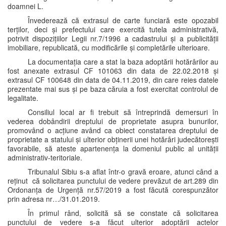
doamnei L.
Învederează că extrasul de carte funciară este opozabil
terților, deci și prefectului care exercită tutela administrativă,
potrivit dispozițiilor Legii nr.7/1996 a cadastrului și a publicității
imobiliare, republicată, cu modificările și completările ulterioare.
La documentația care a stat la baza adoptării hotărârilor au
fost anexate extrasul CF 101063 din data de 22.02.2018 și
extrasul CF 100648 din data de 04.11.2019, din care reies datele
prezentate mai sus și pe baza căruia a fost exercitat controlul de
legalitate.
Consiliul local ar fi trebuit să întreprindă demersuri în
vederea dobândirii dreptului de proprietate asupra bunurilor,
promovând o acțiune având ca obiect constatarea dreptului de
proprietate a statului și ulterior obținerii unei hotărâri judecătorești
favorabile, să ateste apartenența la domeniul public al unității
administrativ-teritoriale.
Tribunalul Sibiu s-a aflat într-o gravă eroare, atunci când a
reținut că solicitarea punctului de vedere prevăzut de art.289 din
Ordonanța de Urgență nr.57/2019 a fost făcută corespunzător
prin adresa nr…/31.01.2019.
În primul rând, solicită să se constate că solicitarea
punctului de vedere s-a făcut ulterior adoptării actelor