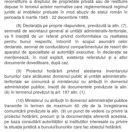
reconstituire a dreptului de proprietate privată sau de restituire
depuse în temeiul actelor normative care reglementează regimul
juridic al imobilelor preluate în mod abuziv de statul român în
perioada 6 martie 1945 - 22 decembrie 1989.
(8) Declarația pe proprie răspundere, prevăzută la alin. (7),
semnată de secretarul general al unității administrativ-teritoriale,
va fi însoțită de un referat privind conformitatea cu realitatea
pentru bunul respectiv, întocmit în scopul asumării celor
declarate, semnat de conducătorul compartimentului de resort din
aparatul de specialitate al autorității executive. În declarație se
menționează, în mod explicit, existența referatului și a altor
documente doveditoare, după caz.
(9) Proiectul hotărârii privind atestarea inventarului
bunurilor care alcătuiesc domeniul public al unității administrativ-
teritoriale se comunică și ministerului cu atribuții în domeniul
administrației publice, însoțit de documentele prevăzute la alin.
(6) în termenul prevăzut la art. 197 alin. (1).
(10) Ministerul cu atribuții în domeniul administrației publice
transmite în termen de maximum 60 zile de la înregistrarea
comunicării prevăzute la alin. (9) un punct de vedere cu privire la
proiectul hotărârii, precum și la documentația aferentă acesteia,
pe baza consultării autorităților și instituțiilor interesate cu privire
la situația juridică a bunului/bunurilor care fac obiectul hotărârii.