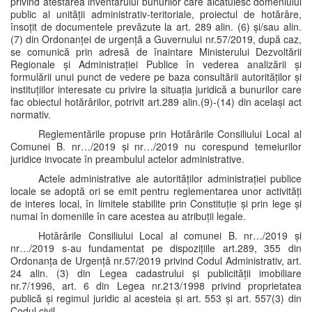
privind atestarea inventarului bunurilor care alcătuiesc domeniului
public al unității administrativ-teritoriale, proiectul de hotărâre,
însoțit de documentele prevăzute la art. 289 alin. (6) și/sau alin.
(7) din Ordonanței de urgență a Guvernului nr.57/2019, după caz,
se comunică prin adresă de înaintare Ministerului Dezvoltării
Regionale și Administrației Publice în vederea analizării și
formulării unui punct de vedere pe baza consultării autorităților și
instituțiilor interesate cu privire la situația juridică a bunurilor care
fac obiectul hotărârilor, potrivit art.289 alin.(9)-(14) din același act
normativ.
Reglementările propuse prin Hotărârile Consiliului Local al
Comunei B. nr…/2019 și nr…/2019 nu corespund temeiurilor
juridice invocate în preambulul actelor administrative.
Actele administrative ale autorităților administrației publice
locale se adoptă ori se emit pentru reglementarea unor activități
de interes local, în limitele stabilite prin Constituție și prin lege și
numai în domeniile în care acestea au atribuții legale.
Hotărârile Consiliului Local al comunei B. nr…/2019 și
nr…/2019 s-au fundamentat pe dispozițiile art.289, 355 din
Ordonanța de Urgență nr.57/2019 privind Codul Administrativ, art.
24 alin. (3) din Legea cadastrului și publicității imobiliare
nr.7/1996, art. 6 din Legea nr.213/1998 privind proprietatea
publică și regimul juridic al acesteia și art. 553 și art. 557(3) din
Codul civil.