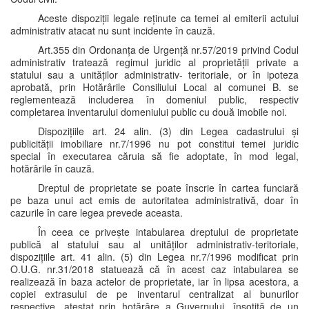
Aceste dispoziții legale reținute ca temei al emiterii actului
administrativ atacat nu sunt incidente în cauză.
Art.355 din Ordonanța de Urgență nr.57/2019 privind Codul
administrativ tratează regimul juridic al proprietății private a
statului sau a unităților administrativ- teritoriale, or în ipoteza
aprobată, prin Hotărârile Consiliului Local al comunei B. se
reglementează includerea în domeniul public, respectiv
completarea inventarului domeniului public cu două imobile noi.
Dispozițiile art. 24 alin. (3) din Legea cadastrului și
publicității imobiliare nr.7/1996 nu pot constitui temei juridic
special în executarea căruia să fie adoptate, în mod legal,
hotărârile în cauză.
Dreptul de proprietate se poate înscrie în cartea funciară
pe baza unui act emis de autoritatea administrativă, doar în
cazurile în care legea prevede aceasta.
În ceea ce privește intabularea dreptului de proprietate
publică al statului sau al unităților administrativ-teritoriale,
dispozițiile art. 41 alin. (5) din Legea nr.7/1996 modificat prin
O.U.G. nr.31/2018 statuează că în acest caz intabularea se
realizează în baza actelor de proprietate, iar în lipsa acestora, a
copiei extrasului de pe inventarul centralizat al bunurilor
respective, atestat prin hotărâre a Guvernului, însoțită de un