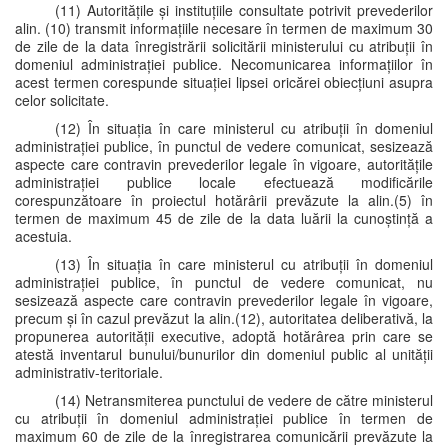
(11) Autoritățile și instituțiile consultate potrivit prevederilor
alin. (10) transmit informațiile necesare în termen de maximum 30
de zile de la data înregistrării solicitării ministerului cu atribuții în
domeniul administrației publice. Necomunicarea informațiilor în
acest termen corespunde situației lipsei oricărei obiecțiuni asupra
celor solicitate.
(12) În situația în care ministerul cu atribuții în domeniul
administrației publice, în punctul de vedere comunicat, sesizează
aspecte care contravin prevederilor legale în vigoare, autoritățile
administrației publice locale efectuează modificările
corespunzătoare în proiectul hotărârii prevăzute la alin.(5) în
termen de maximum 45 de zile de la data luării la cunoștință a
acestuia.
(13) În situația în care ministerul cu atribuții în domeniul
administrației publice, în punctul de vedere comunicat, nu
sesizează aspecte care contravin prevederilor legale în vigoare,
precum și în cazul prevăzut la alin.(12), autoritatea deliberativă, la
propunerea autorității executive, adoptă hotărârea prin care se
atestă inventarul bunului/bunurilor din domeniul public al unității
administrativ-teritoriale.
(14) Netransmiterea punctului de vedere de către ministerul
cu atribuții în domeniul administrației publice în termen de
maximum 60 de zile de la înregistrarea comunicării prevăzute la