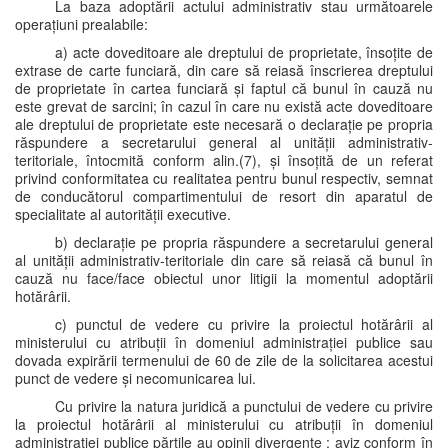
La baza adoptării actului administrativ stau următoarele
operațiuni prealabile:
a) acte doveditoare ale dreptului de proprietate, însoțite de
extrase de carte funciară, din care să reiasă înscrierea dreptului
de proprietate în cartea funciară și faptul că bunul în cauză nu
este grevat de sarcini; în cazul în care nu există acte doveditoare
ale dreptului de proprietate este necesară o declarație pe propria
răspundere a secretarului general al unității administrativ-
teritoriale, întocmită conform alin.(7), și însoțită de un referat
privind conformitatea cu realitatea pentru bunul respectiv, semnat
de conducătorul compartimentului de resort din aparatul de
specialitate al autorității executive.
b) declarație pe propria răspundere a secretarului general
al unității administrativ-teritoriale din care să reiasă că bunul în
cauză nu face/face obiectul unor litigii la momentul adoptării
hotărârii.
c) punctul de vedere cu privire la proiectul hotărârii al
ministerului cu atribuții în domeniul administrației publice sau
dovada expirării termenului de 60 de zile de la solicitarea acestui
punct de vedere și necomunicarea lui.
Cu privire la natura juridică a punctului de vedere cu privire
la proiectul hotărârii al ministerului cu atribuții în domeniul
administrației publice părțile au opinii divergente : aviz conform în