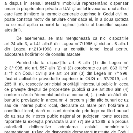
a dispus în sensul atestării imobilului reprezentând dispensar
uman la proprietatea privata a UAT și astfel invocarea unui articol
care face trimitere la normele generale cuprinse în Codul civil nu
poate constitui motiv de anulare chiar daca el, în a doua ipoteza
nu se mai aplica concret la regimul juridic al bunurilor supuse
atestării).
De asemenea, se mai menționează ca nici dispozițiile
art.24 alin.3, art.41 alin.5 din Legea nr.7/1996 și nici art. 6 alin.1
din Legea nr.213/1998 nu ar constitui temei legal pentru
adoptarea hotărârilor de consiliu atacate.
Pornind de la dispozițiile art. 6 alin (1) din Legea nr.
213/1998, ale art. 557 alin (2) si (3) coroborate cu art. 863 lit “b”
si “f” din Codul civil și ale art. 24 alin (3) din Legea nr. 7/1996,
făcând aplicabile prevederile cuprinse în OUG nr. 57/2019, art.
285 lit. a), respectiv principiul priorității interesului public în ceea
ce privește dreptul de proprietate publică și ale art.286 alin (4)
conform căruia “domeniul public al comunei, (...) este alcătuit din
bunurile prevăzute în anexa nr. 4, precum și din alte bunuri de uz
sau de interes public local, declarate ca atare prin hotărâre a
consiliului local, dacă nu sunt declarate prin lege ca fiind bunuri
de uz sau de interes public național ori județean, toate acestea
raportate la excepția prevăzută la alin (7) ale art.289, s-a propus
autoritarii deliberative adoptarea actului administrativ
premenționat, uzând de dispozițiile derogatorii instituite de Codul