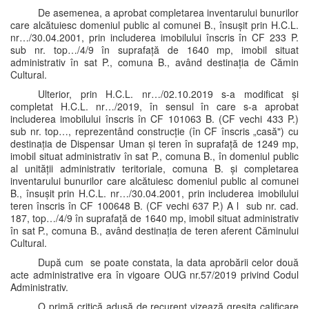
De asemenea, a aprobat completarea inventarului bunurilor
care alcătuiesc domeniul public al comunei B., însușit prin H.C.L.
nr…/30.04.2001, prin includerea imobilului înscris în CF 233 P.
sub nr. top…/4/9 în suprafață de 1640 mp, imobil situat
administrativ în sat P., comuna B., având destinația de Cămin
Cultural.
Ulterior, prin H.C.L. nr…/02.10.2019 s-a modificat și
completat H.C.L. nr…/2019, în sensul în care s-a aprobat
includerea imobilului înscris în CF 101063 B. (CF vechi 433 P.)
sub nr. top…, reprezentând construcție (în CF înscris „casă") cu
destinația de Dispensar Uman și teren în suprafață de 1249 mp,
imobil situat administrativ în sat P., comuna B., în domeniul public
al unității administrativ teritoriale, comuna B. și completarea
inventarului bunurilor care alcătuiesc domeniul public al comunei
B., însușit prin H.C.L. nr…/30.04.2001, prin includerea imobilului
teren înscris în CF 100648 B. (CF vechi 637 P.) A l sub nr. cad.
187, top…/4/9 în suprafață de 1640 mp, imobil situat administrativ
în sat P., comuna B., având destinația de teren aferent Căminului
Cultural.
După cum se poate constata, la data aprobării celor două
acte administrative era în vigoare OUG nr.57/2019 privind Codul
Administrativ.
O primă critică adusă de recurent vizează greșita calificare