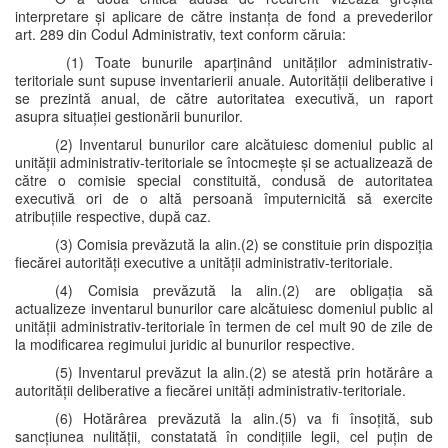
interpretare și aplicare de către instanța de fond a prevederilor
art. 289 din Codul Administrativ, text conform căruia:
(1) Toate bunurile aparținând unităților administrativ-
teritoriale sunt supuse inventarierii anuale. Autorității deliberative i
se prezintă anual, de către autoritatea executivă, un raport
asupra situației gestionării bunurilor.
(2) Inventarul bunurilor care alcătuiesc domeniul public al
unității administrativ-teritoriale se întocmește și se actualizează de
către o comisie special constituită, condusă de autoritatea
executivă ori de o altă persoană împuternicită să exercite
atribuțiile respective, după caz.
(3) Comisia prevăzută la alin.(2) se constituie prin dispoziția
fiecărei autorități executive a unității administrativ-teritoriale.
(4) Comisia prevăzută la alin.(2) are obligația să
actualizeze inventarul bunurilor care alcătuiesc domeniul public al
unității administrativ-teritoriale în termen de cel mult 90 de zile de
la modificarea regimului juridic al bunurilor respective.
(5) Inventarul prevăzut la alin.(2) se atestă prin hotărâre a
autorității deliberative a fiecărei unități administrativ-teritoriale.
(6) Hotărârea prevăzută la alin.(5) va fi însoțită, sub
sancțiunea nulității, constatată în condițiile legii, cel puțin de