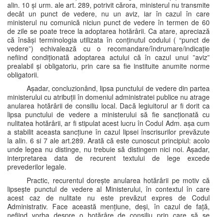
alin. 10 și urm. ale art. 289, potrivit cărora, ministerul nu transmite
decât un punct de vedere, nu un aviz, iar în cazul în care
ministerul nu comunică niciun punct de vedere în termen de 60
de zile se poate trece la adoptarea hotărârii. Ca atare, apreciază
că însăși terminologia utilizata în conținutul codului ( “punct de
vedere”) echivalează cu o recomandare/îndrumare/indicație
nefiind condiționată adoptarea actului că în cazul unui ”aviz”
prealabil și obligatoriu, prin care sa fie instituite anumite norme
obligatorii.
Așadar, concluzionând, lipsa punctului de vedere din partea
ministerului cu atribuții în domeniul administratei publice nu atrage
anularea hotărârii de consiliu local. Dacă legiuitorul ar fi dorit ca
lipsa punctului de vedere a ministerului să fie sancționată cu
nulitatea hotărârii, ar fi stipulat acest lucru în Codul Adm. așa cum
a stabilit aceasta sancțiune în cazul lipsei înscrisurilor prevăzute
la alin. 6 si 7 ale art.289. Arată că este cunoscut principiul: acolo
unde legea nu distinge, nu trebuie să distingem nici noi. Așadar,
interpretarea data de recurent textului de lege excede
prevederilor legale.
Practic, recurentul dorește anularea hotărârii pe motiv că
lipsește punctul de vedere al Ministerului, în contextul în care
acest caz de nulitate nu este prevăzut expres de Codul
Administrativ. Face această mențiune, deși, în cazul de față,
nefiind vorba despre o hotărâre de consiliu prin care să se