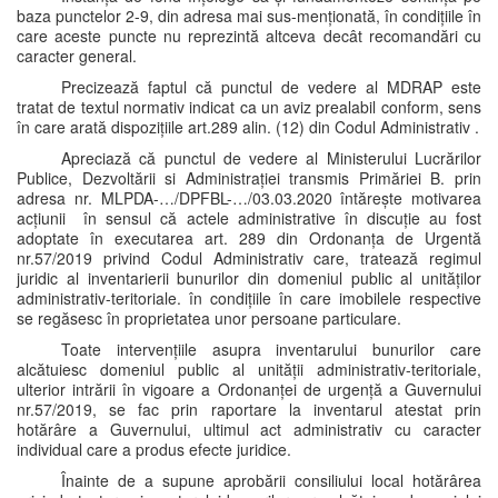
baza punctelor 2-9, din adresa mai sus-menționată, în condițiile în
care aceste puncte nu reprezintă altceva decât recomandări cu
caracter general.
Precizează faptul că punctul de vedere al MDRAP este
tratat de textul normativ indicat ca un aviz prealabil conform, sens
în care arată dispozițiile art.289 alin. (12) din Codul Administrativ .
Apreciază că punctul de vedere al Ministerului Lucrărilor
Publice, Dezvoltării si Administrației transmis Primăriei B. prin
adresa nr. MLPDA-…/DPFBL-…/03.03.2020 întărește motivarea
acțiunii în sensul că actele administrative în discuție au fost
adoptate în executarea art. 289 din Ordonanța de Urgentă
nr.57/2019 privind Codul Administrativ care, tratează regimul
juridic al inventarierii bunurilor din domeniul public al unităților
administrativ-teritoriale. în condițiile în care imobilele respective
se regăsesc în proprietatea unor persoane particulare.
Toate intervențiile asupra inventarului bunurilor care
alcătuiesc domeniul public al unității administrativ-teritoriale,
ulterior intrării în vigoare a Ordonanței de urgență a Guvernului
nr.57/2019, se fac prin raportare la inventarul atestat prin
hotărâre a Guvernului, ultimul act administrativ cu caracter
individual care a produs efecte juridice.
Înainte de a supune aprobării consiliului local hotărârea