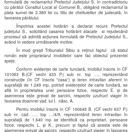
formulată de reclamantul Prefectul Județului S. în contradictoriu
cu pârâtul Consiliul Local al Comunei B., obligând reclamantul la
plata sumei de 2.380 lei cu titlu de cheltuielilor de judecată, în
favoarea pârâtului.
Împotriva acestei hotărâri a declarat recurs Prefectul
județului S., solicitând casarea hotărârii atacate si rejudecând
procesul să admită acțiunea formulată de Prefectul Județului S.,
având în vedere următoarele motive:
În mod greșit Tribunalul Sibiu a reținut faptul că statul
român este proprietarul imobilelor care fac obiectul prezentei
spețe.
Conform evidenței de carte funciară, imobilul înscris în CF
101063 B.(CF vechi 433 P.) sub nr. top …, reprezentând
construcție (în CF înscris "casa”) și teren intravilan aferent în
suprafață de 1.249 mp, potrivit evidențelor de carte fundară, se
află în proprietatea unei persoane fizice, respectiv E. și de
asemenea este grevat de sarcini, respectiv uzufruct viager în
favoarea doamnei vad. lui I. născ. A.
Pentru imobilul înscris în CF 100648 B. (CF vechi 637 P.)
sub nr. cad. …, top …/4/9, reprezentând teren intravilan în
suprafață de 1.640 mp se identifică ca proprietari, persoane
fizice, respectiv L. și K., precum și faptul că acesta este de
asemenea grevat de sarcini, respectiv uzufruct viager în favoarea