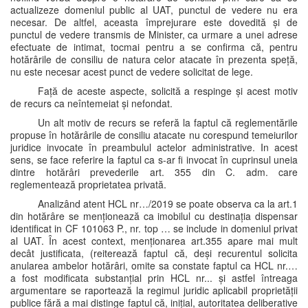
actualizeze domeniul public al UAT, punctul de vedere nu era
necesar. De altfel, aceasta împrejurare este dovedită și de
punctul de vedere transmis de Minister, ca urmare a unei adrese
efectuate de intimat, tocmai pentru a se confirma că, pentru
hotărârile de consiliu de natura celor atacate în prezenta speță,
nu este necesar acest punct de vedere solicitat de lege.
Față de aceste aspecte, solicită a respinge și acest motiv
de recurs ca neîntemeiat și nefondat.
Un alt motiv de recurs se referă la faptul că reglementările
propuse în hotărârile de consiliu atacate nu corespund temeiurilor
juridice invocate în preambulul actelor administrative. In acest
sens, se face referire la faptul ca s-ar fi invocat în cuprinsul uneia
dintre hotărâri prevederile art. 355 din C. adm. care
reglementează proprietatea privată.
Analizând atent HCL nr…/2019 se poate observa ca la art.1
din hotărâre se menționează ca imobilul cu destinația dispensar
identificat in CF 101063 P., nr. top … se include in domeniul privat
al UAT. În acest context, menționarea art.355 apare mai mult
decât justificata, (reiterează faptul că, deși recurentul solicita
anularea ambelor hotărâri, omite sa constate faptul ca HCL nr.…
a fost modificata substanțial prin HCL nr... și astfel întreaga
argumentare se raportează la regimul juridic aplicabil proprietății
publice fără a mai distinge faptul că, inițial, autoritatea deliberative