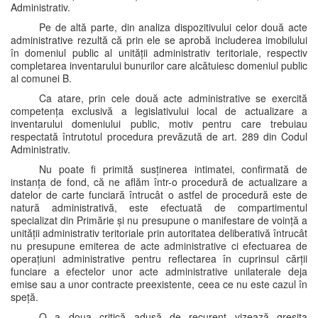
Administrativ.
Pe de altă parte, din analiza dispozitivului celor două acte
administrative rezultă că prin ele se aprobă includerea imobilului
în domeniul public al unității administrativ teritoriale, respectiv
completarea inventarului bunurilor care alcătuiesc domeniul public
al comunei B.
Ca atare, prin cele două acte administrative se exercită
competența exclusivă a legislativului local de actualizare a
inventarului domeniului public, motiv pentru care trebuiau
respectată întrutotul procedura prevăzută de art. 289 din Codul
Administrativ.
Nu poate fi primită susținerea intimatei, confirmată de
instanța de fond, că ne aflăm într-o procedură de actualizare a
datelor de carte funciară întrucât o astfel de procedură este de
natură administrativă, este efectuată de compartimentul
specializat din Primărie și nu presupune o manifestare de voință a
unității administrativ teritoriale prin autoritatea deliberativă întrucât
nu presupune emiterea de acte administrative ci efectuarea de
operațiuni administrative pentru reflectarea în cuprinsul cărții
funciare a efectelor unor acte administrative unilaterale deja
emise sau a unor contracte preexistente, ceea ce nu este cazul în
speță.
O a doua critică adusă de recurent vizează greșita