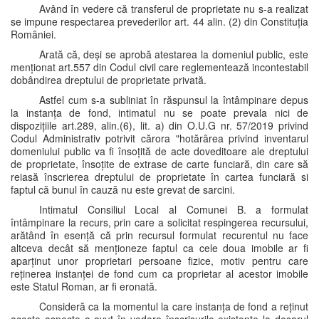
Având în vedere că transferul de proprietate nu s-a realizat
se impune respectarea prevederilor art. 44 alin. (2) din Constituția
României.
Arată că, deși se aprobă atestarea la domeniul public, este
menționat art.557 din Codul civil care reglementează incontestabil
dobândirea dreptului de proprietate privată.
Astfel cum s-a subliniat în răspunsul la întâmpinare depus
la instanța de fond, intimatul nu se poate prevala nici de
dispozițiile art.289, alin.(6), lit. a) din O.U.G nr. 57/2019 privind
Codul Administrativ potrivit cărora "hotărârea privind inventarul
domeniului public va fi însoțită de acte doveditoare ale dreptului
de proprietate, însoțite de extrase de carte funciară, din care să
reiasă înscrierea dreptului de proprietate în cartea funciară si
faptul că bunul în cauză nu este grevat de sarcini.
Intimatul Consiliul Local al Comunei B. a formulat
întâmpinare la recurs, prin care a solicitat respingerea recursului,
arătând în esență că prin recursul formulat recurentul nu face
altceva decât să menționeze faptul ca cele doua imobile ar fi
aparținut unor proprietari persoane fizice, motiv pentru care
reținerea instanței de fond cum ca proprietar al acestor imobile
este Statul Roman, ar fi eronată.
Consideră ca la momentul la care instanța de fond a reținut