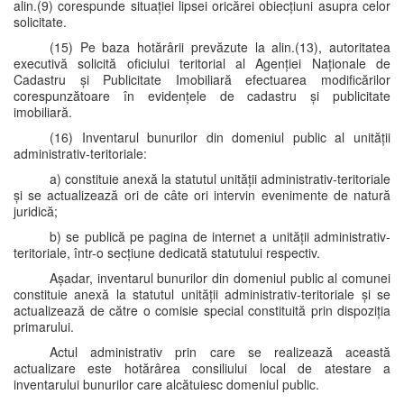
alin.(9) corespunde situației lipsei oricărei obiecțiuni asupra celor
solicitate.
(15) Pe baza hotărârii prevăzute la alin.(13), autoritatea
executivă solicită oficiului teritorial al Agenției Naționale de
Cadastru și Publicitate Imobiliară efectuarea modificărilor
corespunzătoare în evidențele de cadastru și publicitate
imobiliară.
(16) Inventarul bunurilor din domeniul public al unității
administrativ-teritoriale:
a) constituie anexă la statutul unității administrativ-teritoriale
și se actualizează ori de câte ori intervin evenimente de natură
juridică;
b) se publică pe pagina de internet a unității administrativ-
teritoriale, într-o secțiune dedicată statutului respectiv.
Așadar, inventarul bunurilor din domeniul public al comunei
constituie anexă la statutul unității administrativ-teritoriale și se
actualizează de către o comisie special constituită prin dispoziția
primarului.
Actul administrativ prin care se realizează această
actualizare este hotărârea consiliului local de atestare a
inventarului bunurilor care alcătuiesc domeniul public.