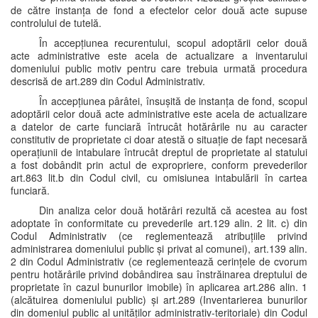
de către instanța de fond a efectelor celor două acte supuse
controlului de tutelă.
În accepțiunea recurentului, scopul adoptării celor două
acte administrative este acela de actualizare a inventarului
domeniului public motiv pentru care trebuia urmată procedura
descrisă de art.289 din Codul Administrativ.
În accepțiunea pârâtei, însușită de instanța de fond, scopul
adoptării celor două acte administrative este acela de actualizare
a datelor de carte funciară întrucât hotărârile nu au caracter
constitutiv de proprietate ci doar atestă o situație de fapt necesară
operațiunii de intabulare întrucât dreptul de proprietate al statului
a fost dobândit prin actul de expropriere, conform prevederilor
art.863 lit.b din Codul civil, cu omisiunea intabulării în cartea
funciară.
Din analiza celor două hotărâri rezultă că acestea au fost
adoptate în conformitate cu prevederile art.129 alin. 2 lit. c) din
Codul Administrativ (ce reglementează atribuțiile privind
administrarea domeniului public și privat al comunei), art.139 alin.
2 din Codul Administrativ (ce reglementează cerințele de cvorum
pentru hotărârile privind dobândirea sau înstrăinarea dreptului de
proprietate în cazul bunurilor imobile) în aplicarea art.286 alin. 1
(alcătuirea domeniului public) și art.289 (Inventarierea bunurilor
din domeniul public al unităților administrativ-teritoriale) din Codul