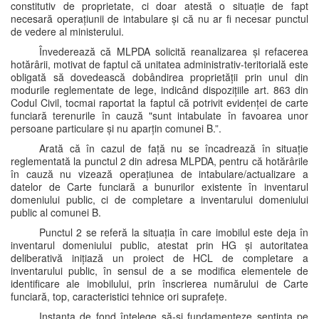
constitutiv de proprietate, ci doar atestă o situație de fapt
necesară operațiunii de intabulare și că nu ar fi necesar punctul
de vedere al ministerului.
Învederează că MLPDA solicită reanalizarea și refacerea
hotărârii, motivat de faptul că unitatea administrativ-teritorială este
obligată să dovedească dobândirea proprietății prin unul din
modurile reglementate de lege, indicând dispozițiile art. 863 din
Codul Civil, tocmai raportat la faptul că potrivit evidenței de carte
funciară terenurile în cauză "sunt intabulate în favoarea unor
persoane particulare și nu aparțin comunei B.”.
Arată că în cazul de față nu se încadrează în situație
reglementată la punctul 2 din adresa MLPDA, pentru că hotărârile
în cauză nu vizează operațiunea de intabulare/actualizare a
datelor de Carte funciară a bunurilor existente în inventarul
domeniului public, ci de completare a inventarului domeniului
public al comunei B.
Punctul 2 se referă la situația în care imobilul este deja în
inventarul domeniului public, atestat prin HG și autoritatea
deliberativă inițiază un proiect de HCL de completare a
inventarului public, în sensul de a se modifica elementele de
identificare ale imobilului, prin înscrierea numărului de Carte
funciară, top, caracteristici tehnice ori suprafețe.
Instanța de fond înțelege să-și fundamenteze sentința pe