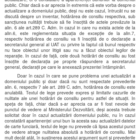
public. Chiar dacă s-ar aprecia în extremis că este vorba despre o
actualizare a domeniului public, deși nu este cazul, întrucât nu se
discută despre un inventar, hotărârea de consiliu respectiva, sub
sancțiunea nulității trebuie să fie însoțită de actele prevăzute la
alin. 6 ale art.289 C. Adm. In cazul in care nu exista actele de la
alin.6, este reglementata situația de excepție de la alin.7,
respectiv hotărârea de consiliu va fi însoțită de o declarație a
secretarului general al UAT cu privire la faptul că bunul respectiv
nu face obiectul unor litigii sau nu a făcut obiectul legilor de
reparație. In cazul de față, cele două hotărâri de consiliu au fost
însoțite de declarația pe proprie răspundere a secretarului
general, declarații pe care le anexează prezentei întâmpinări.
Doar în cazul în care se pune problema unei actualizări a
domeniului public și doar dacă nu sunt respectate prevederile
alin. 6, respectiv 7 ale art. 289 C. adm, hotărârea de consiliu este
anulabilă. Textul de lege prevede expres și limitativ cazurile de
nulitate ale unei hotărâri de consiliu pentru astfel de situații. In
speța de față, chiar dacă s-ar aprecia ca ar fi fost nevoie de
punctul de vedere al Ministerului Dezvoltării, deși acesta trebuie
solicitat doar în cazul actualizării domeniului public, nu în cazul
constatării apartenenței unui bun la acesta sau actualizării datelor
de carte funciară, textul de lege nu prevede că lipsa acestui punct
de vedere atrage nulitatea absolută a hotărârii de consiliu. Mai
mult decât atât, în susținerea acestui argument sunt și prevederile