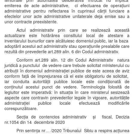
teritoriale prin autoritatea deliberativă întrucât nu implică
emiterea de acte administrative, ci efectuarea de operațiuni
administrative pentru reflectarea în cuprinsul cărții funciare a
efectelor unor acte administrative unilaterale deja emise sau a
unor contracte preexistente.
Actul administrativ prin care se realizează această
actualizare este hotărârea consiliului local de atestare a
inventarului bunurilor care alcătuiesc domeniul public, iar la baza
adoptării acestui act administrativ stau operațiunile prealabile care
rezultă din prevederile art.289 alin. 6 din Codul administrativ.
Conform art.289 alin. 12 din Codul Administrativ natura
juridică a punctului de vedere care trebuie solicitat ministerului cu
atribuții în domeniul administrației publice de este aceea de aviz
conform față de împrejurarea că el este obligatoriu de solicitat,
iar conduita autorității publice locale este condiționată de
conținutul acestui punct de vedere. Terminologia folosită de
legiuitor este imperativă: în situația în care ministerul sesizează
aspecte care contravin prevederilor legale în vigoare, autoritățile
administrației publice locale efectuează modificările
corespunzătoare.
Secția de contencios administrativ și fiscal, Decizia
nr.1054 din 14 decembrie 2020
Prin sentința nr… /2020 Tribunalul Sibiu a respins acțiunea