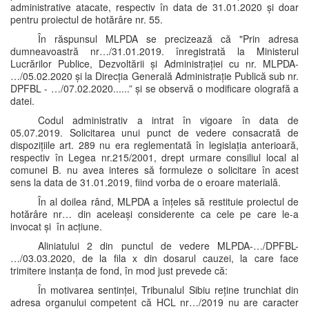
administrative atacate, respectiv în data de 31.01.2020 și doar
pentru proiectul de hotărâre nr. 55.
În răspunsul MLPDA se precizează că "Prin adresa
dumneavoastră nr…/31.01.2019. înregistrată la Ministerul
Lucrărilor Publice, Dezvoltării și Administrației cu nr. MLPDA-
…/05.02.2020 și la Direcția Generală Administrație Publică sub nr.
DPFBL - …/07.02.2020......” și se observă o modificare olografă a
datei.
Codul administrativ a intrat în vigoare în data de
05.07.2019. Solicitarea unui punct de vedere consacrată de
dispozițiile art. 289 nu era reglementată în legislația anterioară,
respectiv în Legea nr.215/2001, drept urmare consiliul local al
comunei B. nu avea interes să formuleze o solicitare în acest
sens la data de 31.01.2019, fiind vorba de o eroare materială.
În al doilea rând, MLPDA a înțeles să restituie proiectul de
hotărâre nr… din aceleași considerente ca cele pe care le-a
invocat și în acțiune.
Aliniatului 2 din punctul de vedere MLPDA-…/DPFBL-
…/03.03.2020, de la fila x din dosarul cauzei, la care face
trimitere instanța de fond, în mod just prevede că:
În motivarea sentinței, Tribunalul Sibiu reține trunchiat din
adresa organului competent că HCL nr…/2019 nu are caracter