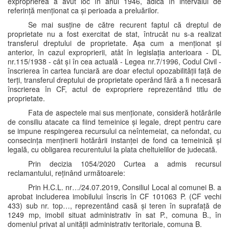
exproprierea a avut loc în anul 1946, adică în intervalul de
referință menționat ca și perioada a preluărilor.
Se mai susține de către recurent faptul că dreptul de
proprietate nu a fost exercitat de stat, întrucât nu s-a realizat
transferul dreptului de proprietate. Așa cum a menționat și
anterior, în cazul exproprierii, atât în legislația anterioara - DL
nr.115/1938 - cât și în cea actuală - Legea nr.7/1996, Codul Civil -
înscrierea în cartea funciară are doar efectul opozabilității față de
terți, transferul dreptului de proprietate operând fără a fi necesară
înscrierea în CF, actul de expropriere reprezentând titlu de
proprietate.
Fata de aspectele mai sus menționate, consideră hotărârile
de consiliu atacate ca fiind temeinice și legale, drept pentru care
se impune respingerea recursului ca neîntemeiat, ca nefondat, cu
consecința menținerii hotărârii instanței de fond ca temeinică și
legală, cu obligarea recurentului la plata cheltuielilor de judecată.
Prin decizia 1054/2020 Curtea a admis recursul
reclamantului, reținând următoarele:
Prin H.C.L. nr…/24.07.2019, Consiliul Local al comunei B. a
aprobat includerea imobilului înscris în CF 101063 P. (CF vechi
433) sub nr. top…, reprezentând casă și teren în suprafață de
1249 mp, imobil situat administrativ în sat P., comuna B., în
domeniul privat al unității administrativ teritoriale, comuna B.