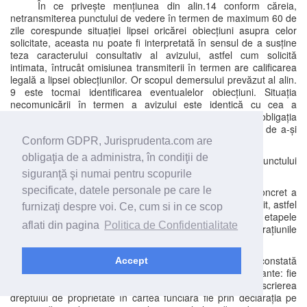
În ce privește mențiunea din alin.14 conform căreia,
netransmiterea punctului de vedere în termen de maximum 60 de
zile corespunde situației lipsei oricărei obiecțiuni asupra celor
solicitate, aceasta nu poate fi interpretată în sensul de a susține
teza caracterului consultativ al avizului, astfel cum solicită
intimata, întrucât omisiunea transmiterii în termen are calificarea
legală a lipsei obiecțiunilor. Or scopul demersului prevăzut al alin.
9 este tocmai identificarea eventualelor obiecțiuni. Situația
necomunicării în termen a avizului este identică cu cea a
comunicării în termen a avizului favorabil și nu afectează obligația
autorității publice locale de a solicita punct de vedere și de a-și
conforma conduita conținutului acestuia.
Conform GDPR, Jurisprudenta.com are
obligaţia de a administra, în condiţii de
Așa fiind, Curtea a constatat că natura juridică punctului
de vedere prevăzut la alin. 9 este aceea de aviz conform.
siguranţă şi numai pentru scopurile
specificate, datele personale pe care le
Procedând la verificarea modului de aplicare în concret a
prevederilor art. 289 din Codul Administrativ, trebuie stabilit, astfel
furnizaţi despre voi. Ce, cum si in ce scop
cum a solicitat și recurentul, dacă au fost respectate etapele
aflati din pagina
Politica de Confidentialitate
evocate anterior, respectiv dacă au fost realizate operațiunile
prealabile descrise.
Cu privire la dovada dreptului de proprietate, se constată
Accept
că aceasta putea fi făcută, conform art. 289, în două variante: fie
prin extrase de carte funciară, din care să reiasă înscrierea
dreptului de proprietate în cartea funciară fie prin declarația pe