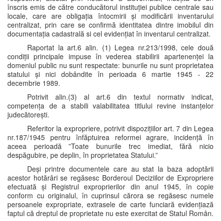
înscris emis de către conducătorul instituției publice centrale sau
locale, care are obligația întocmirii și modificării inventarului
centralizat, prin care se confirmă identitatea dintre imobilul din
documentația cadastrală si cel evidențiat în inventarul centralizat.
Raportat la art.6 alin. (1) Legea nr.213/1998, cele două
condiții principale impuse în vederea stabilirii apartenenței la
domeniul public nu sunt respectate: bunurile nu sunt proprietatea
statului și nici dobândite în perioada 6 martie 1945 - 22
decembrie 1989.
Potrivit alin.(3) al art.6 din textul normativ indicat,
competența de a stabili valabilitatea titlului revine instanțelor
judecătorești.
Referitor la expropriere, potrivit dispozițiilor art. 7 din Legea
nr.187/1945 pentru înfăptuirea reformei agrare, incidență în
aceea perioadă ”Toate bunurile trec imediat, fără nicio
despăgubire, pe deplin, în proprietatea Statului.”
Deși printre documentele care au stat la baza adoptării
acestor hotărâri se regăsesc Borderoul Deciziilor de Expropriere
efectuată și Registrul exproprierilor din anul 1945, în copie
conform cu originalul, în cuprinsul cărora se regăsesc numele
persoanele expropriate, extrasele de carte funciară evidențiază
faptul că dreptul de proprietate nu este exercitat de Statul Român.