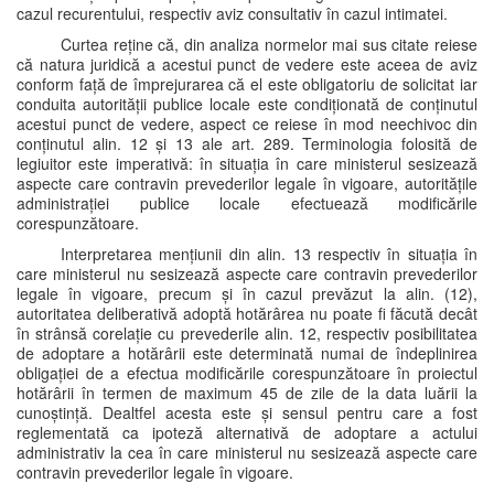
cazul recurentului, respectiv aviz consultativ în cazul intimatei.
Curtea reține că, din analiza normelor mai sus citate reiese
că natura juridică a acestui punct de vedere este aceea de aviz
conform față de împrejurarea că el este obligatoriu de solicitat iar
conduita autorității publice locale este condiționată de conținutul
acestui punct de vedere, aspect ce reiese în mod neechivoc din
conținutul alin. 12 și 13 ale art. 289. Terminologia folosită de
legiuitor este imperativă: în situația în care ministerul sesizează
aspecte care contravin prevederilor legale în vigoare, autoritățile
administrației publice locale efectuează modificările
corespunzătoare.
Interpretarea mențiunii din alin. 13 respectiv în situația în
care ministerul nu sesizează aspecte care contravin prevederilor
legale în vigoare, precum și în cazul prevăzut la alin. (12),
autoritatea deliberativă adoptă hotărârea nu poate fi făcută decât
în strânsă corelație cu prevederile alin. 12, respectiv posibilitatea
de adoptare a hotărârii este determinată numai de îndeplinirea
obligației de a efectua modificările corespunzătoare în proiectul
hotărârii în termen de maximum 45 de zile de la data luării la
cunoștință. Dealtfel acesta este și sensul pentru care a fost
reglementată ca ipoteză alternativă de adoptare a actului
administrativ la cea în care ministerul nu sesizează aspecte care
contravin prevederilor legale în vigoare.