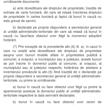
următoarele documente:
a) acte doveditoare ale dreptului de proprietate, însoțite de
extrase de carte funciară, din care să reiasă înscrierea dreptului
de proprietate în cartea funciară și faptul că bunul în cauză nu
este grevat de sarcini;
b) declarație pe propria răspundere a secretarului general
al unității administrativ-teritoriale din care să reiasă că bunul în
cauză nu face/face obiectul unor litigii la momentul adoptării
hotărârii.
(7) Prin excepție de la prevederile alin.(6) lit. a), în cazul în
care nu există acte doveditoare ale dreptului de proprietate
asupra unor bunuri imobile aflate în proprietatea publică a
comunei, a orașului, a municipiului sau a județului, aceste bunuri
se pot înscrie în domeniul public al comunei, al orașului, al
municipiului sau al județului respectiv, hotărârea de atestare a
inventarului prevăzută la alin.(5) fiind însoțită de o declarație pe
propria răspundere a secretarului general al unității administrativ-
teritoriale, cu privire la următoarele:
a) bunul în cauză nu face obiectul unor litigii cu privire la
apartenența acestuia la domeniul public al unității administrativ-
teritoriale respective la data semnării declarației;
b) bunul în cauză nu face obiectul unor cereri de