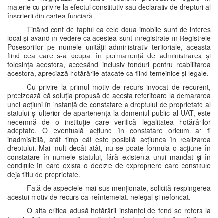
materie cu privire la efectul constitutiv sau declarativ de drepturi al
înscrierii din cartea funciară.
Ținând cont de faptul ca cele doua imobile sunt de interes
local și având în vedere că acestea sunt înregistrate în Registrele
Posesoriilor pe numele unității administrativ teritoriale, aceasta
fiind cea care s-a ocupat în permanență de administrarea și
folosința acestora, accesând inclusiv fonduri pentru reabilitarea
acestora, apreciază hotărârile atacate ca fiind temeinice și legale.
Cu privire la primul motiv de recurs invocat de recurent,
precizează că soluția propusă de acesta referitoare la demararea
unei acțiuni în instanță de constatare a dreptului de proprietate al
statului și ulterior de apartenența la domeniul public al UAT, este
nedemnă de o instituție care verifică legalitatea hotărârilor
adoptate. O eventuală acțiune în constatare oricum ar fi
inadmisibilă, atât timp cât este posibilă acțiunea în realizarea
dreptului. Mai mult decât atât, nu se poate formula o acțiune în
constatare în numele statului, fără existența unui mandat și în
condițiile în care exista o decizie de expropriere care constituie
deja titlu de proprietate.
Față de aspectele mai sus menționate, solicită respingerea
acestui motiv de recurs ca neîntemeiat, nelegal și nefondat.
O alta critica adusă hotărârii instanței de fond se refera la