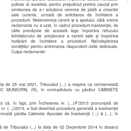
judiciar al acesteia, pentru prejudiciul pretins cauzat prin
omisiunea de a-i soluționa cererea de plată a creanței
sale curente, urmată de solicitarea de închidere a
procedurii. Netemeinicia cererii și a apelului, câtă vreme
reclamanta nu a uzat, în cadrul procedurii insolvenței, de
căile prevăzute de această lege împotriva refuzului
lichidatorului de soluționare a cererii sale și împotriva
hotărârii de închidere a procedurii. Neîndeplinirea
condițiilor pentru antrenarea răspunderii civile delictuale.
Culpa reclamantei
data de 25 mai 2021, Tribunalul (...) a respins ca neîntemeiată
IC MUNICIPAL (R), în contradictoriu cu pârâtul CABINETE
t că, în fapt, prin Încheierea nr. (...)/F/2013 pronunțată de
 nr. (...)/2013, a fost deschisă procedura generală a insolvenței
mnată pârâta Cabinete Asociate de Insolvență (...) & (...), în
țată de Tribunalul (...) la data de 02 Decembrie 2014 în dosarul