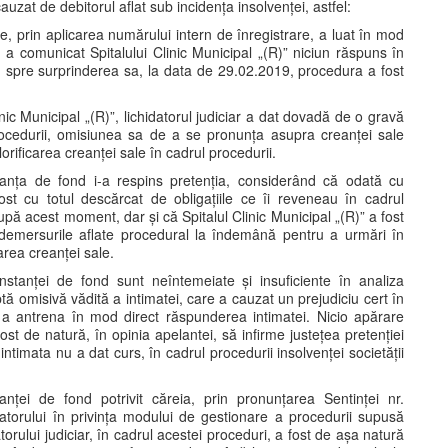
cauzat de debitorul aflat sub incidența insolvenței, astfel:
are, prin aplicarea numărului intern de înregistrare, a luat în mod
u a comunicat Spitalului Clinic Municipal „(R)” niciun răspuns în
ar, spre surprinderea sa, la data de 29.02.2019, procedura a fost
nic Municipal „(R)”, lichidatorul judiciar a dat dovadă de o gravă
l procedurii, omisiunea sa de a se pronunța asupra creanței sale
rificarea creanței sale în cadrul procedurii.
tanța de fond i-a respins pretenția, considerând că odată cu
fost cu totul descărcat de obligațiile ce îi reveneau în cadrul
upă acest moment, dar și că Spitalul Clinic Municipal „(R)” a fost
 demersurile aflate procedural la îndemână pentru a urmări în
area creanței sale.
stanței de fond sunt neîntemeiate și insuficiente în analiza
ptă omisivă vădită a intimatei, care a cauzat un prejudiciu cert în
 a antrena în mod direct răspunderea intimatei. Nicio apărare
ost de natură, în opinia apelantei, să infirme justețea pretenției
 intimata nu a dat curs, în cadrul procedurii insolvenței societății
nței de fond potrivit căreia, prin pronunțarea Sentinței nr.
idatorului în privința modului de gestionare a procedurii supusă
orului judiciar, în cadrul acestei proceduri, a fost de așa natură