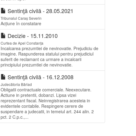
Sentinţă civilă - 28.05.2021
Tribunalul Caraș Severin
Acțiune în constatare
Decizie - 15.11.2010
Curtea de Apel Constanța
Incalcarea prezumtiei de nevinovatie. Prejudiciu de
imagine. Raspunderea statului pentru prejudiciul
suferit de reclamant ca urmare a incalcarii
principiului prezumtiei de nevinovatie.
Sentinţă civilă - 16.12.2008
Judecătoria Bârlad
Obligatii contractuale comerciale. Neexecutare.
Actiune in pretentii, dobanzi. Lipsa vizei
reprezentant fiscal. Neinregistrarea acesteia in
evidentele contabile. Respingere cerere de
suspendare a judecatii, in temeiul art. 244 alin. 2
pct. 2 C.p.c.,...