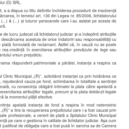
ului (D) SRL.
3, s-a dispus cu titlu definitiv închiderea procedurii de insolvență
ărcarea, în temeiul art. 136 din Legea nr. 85/2006, lichidatorului
(...) & (...) și tuturor persoanele care l-au asistat pe acesta de
ură.
 de lucru judecat că lichidatorul judiciar și-a îndeplinit atribuțiile
s descărcarea acestuia de orice îndatoriri sau responsabilități cu
 de plată formulată de reclamant. Astfel că, în cauză nu se poate
au rea-credință în exercitarea atribuțiilor prevăzute de lege sau
antului vreun prejudiciu.
renarea răspunderii patrimoniale a pârâtei, instanța a respins ca
l Clinic Municipal „(R)”, solicitând instanței ca prin hotărârea ce
, rejudecând cauza pe fond, schimbarea în totalitate a sentinței
cată, cu consecința obligării intimatei la plata către apelantă a
exercitarea atribuțiilor legale, precum și la plata dobânzii legale
nă la momentul plății efective.
sentința apelată instanța de fond a respins în mod netemeinic
 „(R)” a tins la recuperarea prejudiciului care i-a fost cauzat prin
sale profesionale, a cererii de plată a Spitalului Clinic Municipal
ență pe care o gestiona în calitate de lichidator judiciar. Așa cum
st justificat de obligația care a fost pusă în sarcina sa de Camera