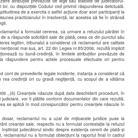
ziere atribuțiile prevăzute de lege sau stabilite de judecătorul-
lor, cu dispozițiile Codului civil privind răspunderea delictuală.
titudinea de a exercita o astfel acțiune doar acei participanți la
iunea practicianului în insolvență, iar acestea să fie în strânsă
gii.
eclamantul a formulat cererea, ca urmare a refuzului pârâtei în
L de a răspunde solicitării sale de plată, ceea ce din punctul său
res legitim, tribunalul a considerat că reclamantul are calitate
 menționat mai sus, art. 22 din Legea nr.85/2006, rezultă implicit
acționează cu bună-credință, în limitele atribuțiilor prevăzute de
s la răspundere pentru actele procesuale efectuate ori pentru
d cont de prevederile legale incidente, instanța a considerat că
u rea credință ori cu gravă neglijență, cu scopul de a vătăma
/2006 ,,(6) Creanțele născute după data deschiderii procedurii, în
judiciare, vor fi plătite conform documentelor din care rezultă,
rea se aplică în mod corespunzător pentru creanțele născute în
dosar, reclamantul nu a uzat de mijloacele juridice puse la
rii creanței sale, respectiv nu a formulat contestație la refuzul
înștiințat judecătorul sindic despre existența cererii de plată și
, reclamantul nu a formulat obiecțiuni la raportul final în cadrul