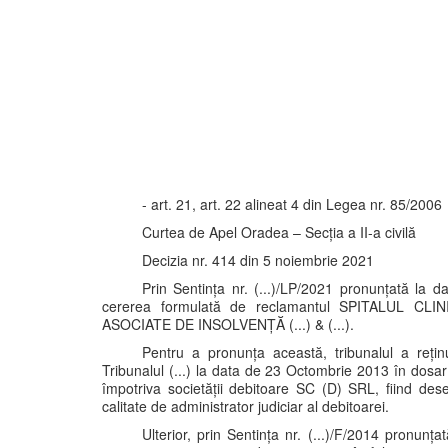
- art. 21, art. 22 alineat 4 din Legea nr. 85/2006
Curtea de Apel Oradea – Secția a II-a civilă
Decizia nr. 414 din 5 noiembrie 2021
Prin Sentința nr. (...)/LP/2021 pronunțată la 
cererea formulată de reclamantul SPITALUL CLIN
ASOCIATE DE INSOLVENȚĂ (...) & (...).
Pentru a pronunța această, tribunalul a reținu
Tribunalul (...) la data de 23 Octombrie 2013 în dosar
împotriva societății debitoare SC (D) SRL, fiind dese
calitate de administrator judiciar al debitoarei.
Ulterior, prin Sentința nr. (...)/F/2014 pronun