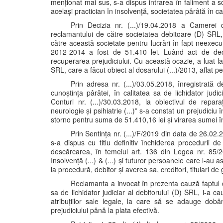
menționat mai sus, s-a dispus intrarea în faliment a so
același practician în insolvență, societatea pârâtă în c
Prin Decizia nr. (...)/19.04.2018 a Camerei d
reclamantului de către societatea debitoare (D) SRL,
către această societate pentru lucrări în fapt neexecu
2012-2014 a fost de 51.410 lei. Luând act de deci
recuperarea prejudiciului. Cu această ocazie, a luat l
SRL, care a făcut obiect al dosarului (...)/2013, aflat pe r
Prin adresa nr. (...)/03.05.2018, înregistrată 
cunoștința pârâtei, în calitatea sa de lichidator judici
Conturi nr. (...)/30.03.2018, la obiectivul de reparaț
neurologie și psihiatrie (...)” s-a constat un prejudiciu
storno pentru suma de 51.410,16 lei și virarea sumei în
Prin Sentința nr. (...)/F/2019 din data de 26.02.2
s-a dispus cu titlu definitiv închiderea procedurii d
descărcarea, în temeiul art. 136 din Legea nr. 85/200
Insolvență (...) & (...) și tuturor persoanele care l-au a
la procedură, debitor și averea sa, creditori, titulari de 
Reclamanta a invocat în prezenta cauză faptul că
sa de lichidator judiciar al debitorului (D) SRL, i-a 
atribuțiilor sale legale, la care să se adauge dobân
prejudiciului până la plata efectivă.