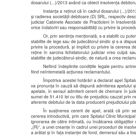
dosarului (...)/2013 având ca obiect insolvența debitor
Instanța a reținut că în cadrul dosarului (...)/201
și radierea societății debitoare (D) SRL, respectiv desc
judiciar Cabinete Asociate de Practicieni în Insolvență 
orice îndatoriri sau responsabilități cu privire la proced
Or, prin sentința menționată, s-a stabilit cu putere
stabilite de lege sau de judecătorul sindic și s-a dispu
privire la procedură, și implicit cu privire la cererea
reține în sarcina lichidatorului judiciar vreo culpă s
stabilite de judecătorul-sindic, de natură a crea reclam
Nefiind îndeplinite condițiile legale pentru ant
fiind neîntemeiată acțiunea reclamantului.
Împotriva acestei hotărâri a declarat apel Spitalu
va pronunța în cauză să dispună admiterea apelului și
apelate, în sensul admiterii cererii de chemare în jude
sumei de 51.410 lei cu titlu de prejudiciu cauzat prin ne
aferente debitului de la data producerii prejudiciului pâ
În susținerea cererii de apel, arată că prin 
cererea introductivă, prin care Spitalul Clinic Municipal
ignorarea de către intimată, cu încălcarea obligațiilor 
„(R)”, a unei creanțe în cadrul unei proceduri de insolv
a arătat și în fața instanței de fond, demersul său a fo