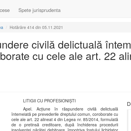
cese
Spete jurisprudenta
ea
Hotărâre 414 din 05.11.2021
ndere civilă delictuală înte
orate cu cele ale art. 22 ali
LITIGII CU PROFESIONIȘTI
D
Apel. Acțiune în răspundere civilă delictuală
întemeiată pe prevederile dreptului comun, coroborate cu
cele ale art. 22 alineat 4 din Legea nr. 85/2014, formulată
de o pretinsă creditoare, după închiderea procedurii
insolvenței pârâtei debitoare, împotriva fostului lichidator