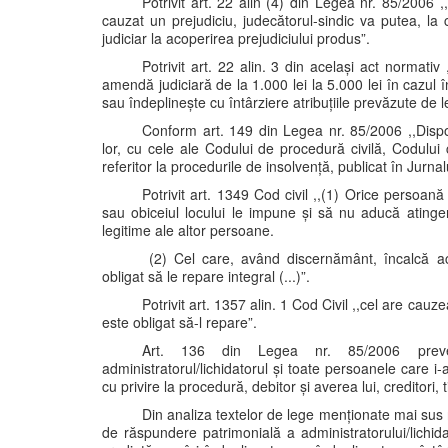
Potrivit art. 22 alin (4) din Legea nr. 85/2006 ,
cauzat un prejudiciu, judecătorul-sindic va putea, la c
judiciar la acoperirea prejudiciului produs”.
Potrivit art. 22 alin. 3 din același act normativ
amendă judiciară de la 1.000 lei la 5.000 lei în cazul 
sau îndeplinește cu întârziere atribuțiile prevăzute de l
Conform art. 149 din Legea nr. 85/2006 ,,Dispoz
lor, cu cele ale Codului de procedură civilă, Codului
referitor la procedurile de insolvență, publicat în Jurna
Potrivit art. 1349 Cod civil ,,(1) Orice persoan
sau obiceiul locului le impune și să nu aducă atingere,
legitime ale altor persoane.
(2) Cel care, având discernământ, încalcă ace
obligat să le repare integral (...)”.
Potrivit art. 1357 alin. 1 Cod Civil ,,cel are cauze
este obligat să-l repare”.
Art. 136 din Legea nr. 85/2006 prevede 
administratorul/lichidatorul și toate persoanele care i-
cu privire la procedură, debitor și averea lui, creditori, t
Din analiza textelor de lege menționate mai sus 
de răspundere patrimonială a administratorului/lichida