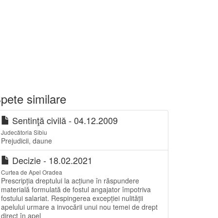
pete similare
Sentinţă civilă - 04.12.2009
Judecătoria Sibiu
Prejudicii, daune
Decizie - 18.02.2021
Curtea de Apel Oradea
Prescripția dreptului la acțiune în răspundere
materială formulată de fostul angajator împotriva
fostului salariat. Respingerea excepției nulității
apelului urmare a invocării unui nou temei de drept
direct în apel