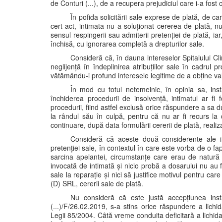
de Conturi (...), de a recupera prejudiciul care i-a fost 
În pofida solicitării sale exprese de plată, de c
cert act, intimata nu a soluționat cererea de plată, n
sensul respingerii sau admiterii pretenției de plată, i
închisă, cu ignorarea completă a drepturilor sale.
Consideră că, în dauna intereselor Spitalului Cli
neglijență în îndeplinirea atribuțiilor sale în cadru
vătămându-i profund interesele legitime de a obține valo
În mod cu totul netemeinic, în opinia sa, ins
închiderea procedurii de insolvență, intimatul ar fi 
procedurii, fiind astfel exclusă orice răspundere a sa d
la rândul său în culpă, pentru că nu ar fi recurs la
continuare, după data formulării cererii de plată, realiz
Consideră că aceste două considerente ale in
pretenției sale, în contextul în care este vorba de o fa
sarcina apelantei, circumstanțe care erau de natură
invocată de intimată și nicio probă a dosarului nu au f
sale la reparație și nici să justifice motivul pentru care
(D) SRL, cererii sale de plată.
Nu consideră că este justă accepțiunea insta
(...)/F/26.02.2019, s-a stins orice răspundere a lich
Legii 85/2004. Câtă vreme conduita deficitară a lichidat