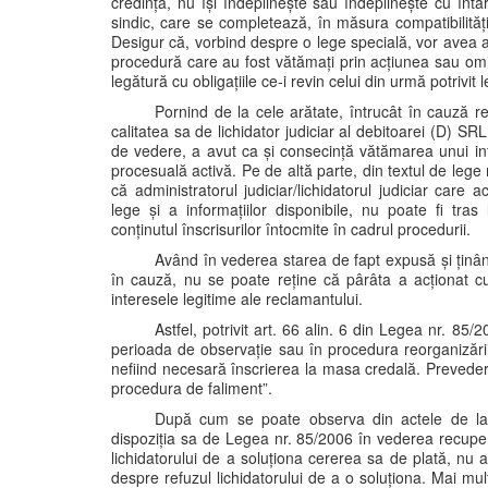
credință, nu își îndeplinește sau îndeplinește cu întâr
sindic, care se completează, în măsura compatibilității 
Desigur că, vorbind despre o lege specială, vor avea ap
procedură care au fost vătămați prin acțiunea sau omis
legătură cu obligațiile ce-i revin celui din urmă potrivit le
Pornind de la cele arătate, întrucât în cauză r
calitatea sa de lichidator judiciar al debitoarei (D) SR
de vedere, a avut ca și consecință vătămarea unui inte
procesuală activă. Pe de altă parte, din textul de lege
că administratorul judiciar/lichidatorul judiciar care 
lege și a informațiilor disponibile, nu poate fi tra
conținutul înscrisurilor întocmite în cadrul procedurii.
Având în vederea starea de fapt expusă și ținân
în cauză, nu se poate reține că pârâta a acționat c
interesele legitime ale reclamantului.
Astfel, potrivit art. 66 alin. 6 din Legea nr. 85
perioada de observație sau în procedura reorganizării 
nefiind necesară înscrierea la masa credală. Prevede
procedura de faliment”.
După cum se poate observa din actele de la 
dispoziția sa de Legea nr. 85/2006 în vederea recuperă
lichidatorului de a soluționa cererea sa de plată, nu a 
despre refuzul lichidatorului de a o soluționa. Mai mult