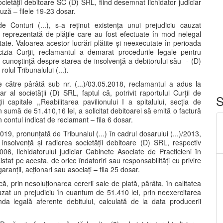
cietății debitoare SC (D) SRL, fiind desemnat lichidator judiciar
auză – filele 19-23 dosar.
e Conturi (...), s-a reținut existența unui prejudiciu cauzat
 reprezentată de plățile care au fost efectuate în mod nelegal
tate. Valoarea acestor lucrări plătite și neexecutate în perioada
zia Curții, reclamantul a demarat procedurile legale pentru
a cunoștință despre starea de insolvență a debitorului său - (D)
olul Tribunalului (...).
de către pârâtă sub nr. (...)/03.05.2018, reclamantul a adus la
ar al societății (D) SRL, faptul că, potrivit raportului Curții de
S
ii capitale ,,Reabilitarea pavilionului I a spitalului, secția de
 în sumă de 51.410,16 lei, a solicitat debitoarei să emită o factură
 contul indicat de reclamant – fila 6 dosar.
019, pronunțată de Tribunalul (...) în cadrul dosarului (...)/2013,
e insolvență și radierea societății debitoare (D) SRL, respectiv
6, lichidatorului judiciar Cabinete Asociate de Practicieni în
sistat pe acesta, de orice îndatoriri sau responsabilități cu privire
garanții, acționari sau asociați – fila 25 dosar.
, prin nesoluționarea cererii sale de plată, pârâta, în calitatea
cauzat un prejudiciu în cuantum de 51.410 lei, prin neexercitarea
da legală aferente debitului, calculată de la data producerii