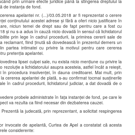
când prin urmare efecte juridice până la stingerea dreptului la
ită de instanța de fond.
cererea apelantei nr. (...)/03.05.2018 ar fi reprezentat o cerere
ei conținutului acestei adrese și fără a oferi nicio justificare în
mare, niciun temei de drept sau de fapt pentru care a fost cu
018 și nu s-a adus în cauză nicio dovadă în sensul că lichidatorul
tabilite prin lege în cadrul procedurii, la primirea cererii sale de
ca reclamant, fiind ținută să dovedească în prezentul demers un
in partea intimatei cu privire la motivul pentru care cererea
ru pretenția apelantei.
ovedirea lipsei culpei sale, nu exista nicio mențiune cu privire la
 rezoluție a lichidatorului asupra acesteia, astfel încât a reieșit,
ei în procedura insolvenței, în dauna creditoarei. Mai mult, prin
e la cererea apelantei de plată, s-au confirmat tocmai susținerile
ale în cadrul procedurii, lichidatorul judiciar, a dat dovadă de o
n vedere probele administrate în fața instanței de fond, pe care le
pect va rezulta ca fiind necesar din dezbaterea cauzei.
. Prezentă la judecată, prin reprezentant, a solicitat respingerea
or invocate de apelantă, Curtea de Apel a constatat că acesta
rele considerente: