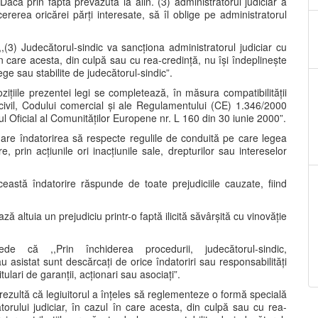
,Dacă prin fapta prevăzută la alin. (3) administratorul judiciar a
ererea oricărei părți interesate, să îl oblige pe administratorul
 ,,(3) Judecătorul-sindic va sancționa administratorul judiciar cu
în care acesta, din culpă sau cu rea-credință, nu își îndeplinește
ege sau stabilite de judecătorul-sindic”.
ițiile prezentei legi se completează, în măsura compatibilității
 civil, Codului comercial și ale Regulamentului (CE) 1.346/2000
lul Oficial al Comunităților Europene nr. L 160 din 30 iunie 2000”.
ă are îndatorirea să respecte regulile de conduită pe care legea
 prin acțiunile ori inacțiunile sale, drepturilor sau intereselor
astă îndatorire răspunde de toate prejudiciile cauzate, fiind
ază altuia un prejudiciu printr-o faptă ilicită săvârșită cu vinovăție
că ,,Prin închiderea procedurii, judecătorul-sindic,
au asistat sunt descărcați de orice îndatoriri sau responsabilități
itulari de garanții, acționari sau asociați”.
rezultă că legiuitorul a înțeles să reglementeze o formă specială
torului judiciar, în cazul în care acesta, din culpă sau cu rea-