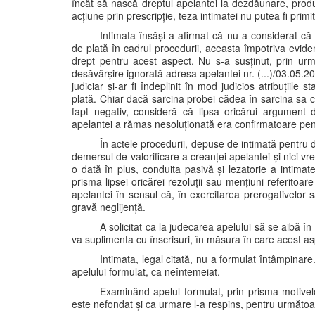
încât să nască dreptul apelantei la dezdăunare, produ
acțiune prin prescripție, teza intimatei nu putea fi prim
Intimata însăși a afirmat că nu a considerat că 
de plată în cadrul procedurii, aceasta împotriva evidenț
drept pentru acest aspect. Nu s-a susținut, prin ur
desăvârșire ignorată adresa apelantei nr. (...)/03.05.2
judiciar și-ar fi îndeplinit în mod judicios atribuțiile s
plată. Chiar dacă sarcina probei cădea în sarcina sa 
fapt negativ, consideră că lipsa oricărui argument d
apelantei a rămas nesoluționată era confirmatoare pent
În actele procedurii, depuse de intimată pentru d
demersul de valorificare a creanței apelantei și nici vreo
o dată în plus, conduita pasivă și lezatorie a intimat
prisma lipsei oricărei rezoluții sau mențiuni referitoar
apelantei în sensul că, în exercitarea prerogativelor s
gravă neglijență.
A solicitat ca la judecarea apelului să se aibă î
va suplimenta cu înscrisuri, în măsura în care acest as
Intimata, legal citată, nu a formulat întâmpinare
apelului formulat, ca neîntemeiat.
Examinând apelul formulat, prin prisma motivel
este nefondat și ca urmare l-a respins, pentru următoa