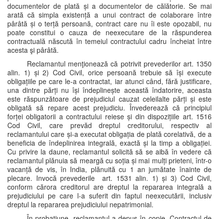
documentelor de plată și a documentelor de călătorie. Se mai
arată că simpla existență a unui contract de colaborare între
pârâtă și o terță persoană, contract care nu îi este opozabil, nu
poate constitui o cauza de neexecutare de la răspunderea
contractuală născută în temeiul contractului cadru încheiat între
acesta şi pârâtă.
Reclamantul menţionează că potrivit prevederilor art. 1350
alin. 1) și 2) Cod Civil, orice persoană trebuie să își execute
obligațiile pe care le-a contractat, iar atunci când, fără justificare,
una dintre părți nu își îndeplinește această îndatorire, aceasta
este răspunzătoare de prejudiciul cauzat celeilalte părți și este
obligată să repare acest prejudiciu. Învederează că principiul
forței obligatorii a contractului reiese și din dispozițiile art. 1516
Cod Civil, care prevăd dreptul creditorului, respectiv al
reclamantului care și-a executat obligația de plată corelativă, de a
beneficia de îndeplinirea integrală, exactă și la timp a obligației.
Cu privire la daune, reclamantul solicită să se aibă în vedere că
reclamantul plănuia să meargă cu soția și mai mulți prieteni, într-o
vacanță de vis, în India, plănuită cu 1 an jumătate înainte de
plecare. Invocă prevederile art. 1531 alin. 1) și 3) Cod Civil,
conform cărora creditorul are dreptul la repararea integrală a
prejudiciului pe care l-a suferit din faptul neexecutării, inclusiv
dreptul la repararea prejudiciului nepatrimonial.
În probaţiune, reclamantul a depus în copie, Contractul de