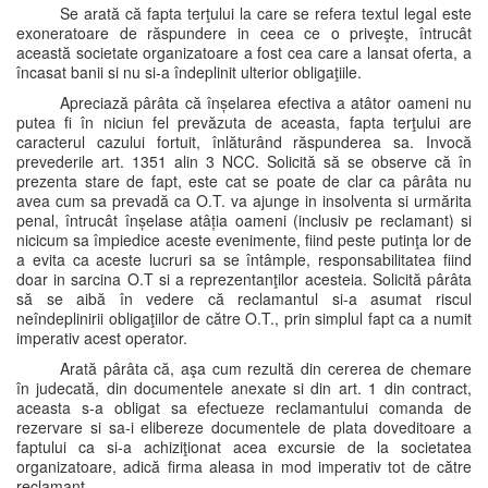
Se arată că fapta terţului la care se refera textul legal este
exoneratoare de răspundere in ceea ce o priveşte, întrucât
această societate organizatoare a fost cea care a lansat oferta, a
încasat banii si nu si-a îndeplinit ulterior obligaţiile.
Apreciază pârâta că înșelarea efectiva a atâtor oameni nu
putea fi în niciun fel prevăzuta de aceasta, fapta terţului are
caracterul cazului fortuit, înlăturând răspunderea sa. Invocă
prevederile art. 1351 alin 3 NCC. Solicită să se observe că în
prezenta stare de fapt, este cat se poate de clar ca pârâta nu
avea cum sa prevadă ca O.T. va ajunge in insolventa si urmărita
penal, întrucât înșelase atâția oameni (inclusiv pe reclamant) si
nicicum sa împiedice aceste evenimente, fiind peste putinţa lor de
a evita ca aceste lucruri sa se întâmple, responsabilitatea fiind
doar in sarcina O.T si a reprezentanţilor acesteia. Solicită pârâta
să se aibă în vedere că reclamantul si-a asumat riscul
neîndeplinirii obligaţiilor de către O.T., prin simplul fapt ca a numit
imperativ acest operator.
Arată pârâta că, aşa cum rezultă din cererea de chemare
în judecată, din documentele anexate si din art. 1 din contract,
aceasta s-a obligat sa efectueze reclamantului comanda de
rezervare si sa-i elibereze documentele de plata doveditoare a
faptului ca si-a achiziţionat acea excursie de la societatea
organizatoare, adică firma aleasa in mod imperativ tot de către
reclamant.