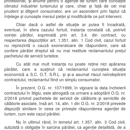
profesionist, și anume pentru o agenție de turism care cunoaște
climatul industriei turismului și care, chiar și față de cel mai
prudent și diligent consumator, are un ascendent prin faptul că
înțelege și cunoaște mersul pieței și modificările ce pot interveni.
Chiar dacă o astfel de situație ar putea fi încadrată,
eventual, în sfera cazului fortuit, instanța constată că, potrivit
voinței părților, exprimată prin art. 3.4. din contract, cu
respectarea dispozițiilor art. 1.351, alin. 1 Cod civil, cazul fortuit
nu reprezintă o cauză exoneratoare de răspundere, care să
confere pârâtei dreptul să nu mai restituie reclamantului prețul
pachetului de servicii turistice.
Cu atât mai mult instanța nu poate reține nici apărarea
pârâtei, care a susținut că reclamantul cunoștea situația
economică a S.C. O.T. S.R.L. și și-a asumat riscul neîndeplinirii
contractului, reclamantul fiind un simplu consumator.
În prezent, O.G. nr. 107/1999, în vigoare la data încheierii
contractului în litigiu, este abrogată ca urmare a adoptării O.G. nr.
2/2018 privind pachetele de servicii de călătorie şi serviciile de
călătorie asociate, însă art. 14, alin. 1 din O.G. nr. 2/2018 prevede
dispoziții similare în ceea ce privește răspunderea agenției de
turism, cum este cazul pârâtei.
Nu în ultimul rând, în temeiul art. 1.357, alin. 3 Cod civil,
subzistă o obligație în sarcina pârâtei, ca agenție detailistă, de a