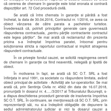
că cererea de chemare în garanţie este total eronata si contrară
dispozițiilor art. 72 Cod procedură civilă.
Se arată că între chemata în garanţie si pârâtă a fost
încheiat, la data de 30.04.2016, Contractul nr. 1/2016, ce avea ca
obiect vânzarea de către parata a pachetelor turistice.
Învederează că, potrivit principiilor generale care guvernează
răspunderea contractuala, „pentru părţile contractante contractul
este legea părților". Se mai arată că reclamantul din prezenta
pricina s-a îndreptat împotriva paratei, întocmai pentru
soluţionarea stricta a raportului contractual si implicit atragerea
răspunderii contractuale.
În ce priveşte fondul cauzei, se solicită respingerea cererii
de chemare în garanţie ca fiind neavenită, nelegală şi lipsită de
obiect.
În motivarea în fapt, se arată că SC O.T. SRL a fost
înfiinţata in anul 1991, ca societate cu răspundere limitata, având
obiect principal de activitate - Activităţi ale tur-operatorilor. Se mai
arată că, prin Sentinţa Civila nr. 4562 din data de 16.07.2018,
pronunţată în dosarul nr. 4...../3/2017 al Tribunalului Bucureşti, s-
a dispus deschiderea procedurii generale de insolventa împotriva
SC O.T. SRL. În continuare, se menţionează că SC O.T. SRL, prin
reprezentanţii săi, nu si-a îndeplinit obligaţiile de depunere la
sediul administratorului judiciar si nici la dosarul cauzei a