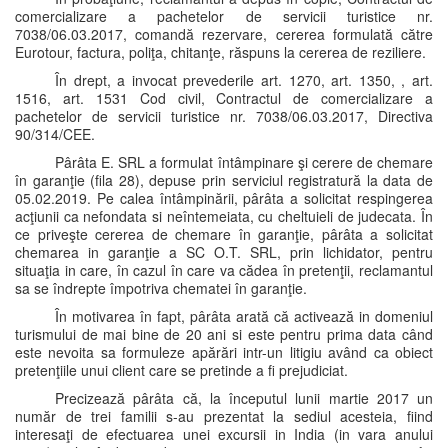
comercializare a pachetelor de servicii turistice nr.
7038/06.03.2017, comandă rezervare, cererea formulată către
Eurotour, factura, poliţa, chitanţe, răspuns la cererea de reziliere.
În drept, a invocat prevederile art. 1270, art. 1350, , art.
1516, art. 1531 Cod civil, Contractul de comercializare a
pachetelor de servicii turistice nr. 7038/06.03.2017, Directiva
90/314/CEE.
Pârâta E. SRL a formulat întâmpinare şi cerere de chemare
în garanţie (fila 28), depuse prin serviciul registratură la data de
05.02.2019. Pe calea întâmpinării, pârâta a solicitat respingerea
acţiunii ca nefondata si neîntemeiata, cu cheltuieli de judecata. În
ce priveşte cererea de chemare în garanţie, pârâta a solicitat
chemarea in garanţie a SC O.T. SRL, prin lichidator, pentru
situaţia in care, în cazul în care va cădea în pretenţii, reclamantul
sa se îndrepte împotriva chematei în garanţie.
În motivarea în fapt, pârâta arată că activează in domeniul
turismului de mai bine de 20 ani si este pentru prima data când
este nevoita sa formuleze apărări intr-un litigiu având ca obiect
pretenţiile unui client care se pretinde a fi prejudiciat.
Precizează pârâta că, la începutul lunii martie 2017 un
număr de trei familii s-au prezentat la sediul acesteia, fiind
interesaţi de efectuarea unei excursii in India (in vara anului