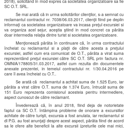
2018), solicitând in mod expres ca societatea organizatoare sa fie
SC O.T. SRL.
Se mai arată că in urma solicitărilor clienţilor, s-a semnat cu
reclamantul contractul nr. 7038/06.03.2017, clienţii fiind pe deplin
informaţi ca societatea organizatoare va incasa preţul excursiei si
va organiza acel sejur, aceştia ştiind in mod concret ca pârâta
doar intermedia relaţia dintre turist si societatea organizatoare.
Menţionează pârâta în continuare că, în urma contractului
încheiat cu reclamantul si a plaţii de către acesta a preţului
excursiei, astfel cum era comunicat de O.T., pârâta a virat suma
reprezentând preţul excursiei către SC O.T. SRL prin factura nr.
OMNIA/178805/31.03.2017, astfel cum rezulta din documentele
anexate prezentei, in temeiul contractului nr. 1/30.04.2016 pe
care îl avea încheiat cu O.T..
Se arată că reclamantul a achitat suma de 1.525 Euro, iar
pârâta a virat către O.T. suma de 1.374 Euro, întrucât suma de
151 Euro reprezenta comisionul acesteia pentru intermediere,
aspect cunoscut de către reclamant.
Învederează că, în anul 2018, fiind deja de notorietate
faptul ca SC O.T. întâmpina probleme de onorare a excursiilor
achitate de către turişti, excursia a fost anulata, iar reclamantul si
dl P.G. au fost anunţaţi despre acest aspect, pârâta fiind de acord
sa le ofere alte beneficii la alte excursii (preturile cele mai mici,