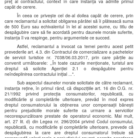
preţ al contractului, context în care instanța va admite primul
capăt de cerere.
În ceea ce privește cel de-al doilea capăt de cerere, prin
care reclamantul a solicitat obligarea pârâtei să îi plătească suma
de 500 Euro sau echivalentul în lei al acestei sume, cu titlu de
despăgubire care să fie acordată pentru daunele morale suferite,
instanța îl va respinge, pentru argumentele ce succed.
Astfel, reclamantul a invocat ca temei pentru acest petit
prevederile art. 4.3. din Contractul de comercializare a pachetelor
de servicii turistice nr. 7038/06.03.2017, prin care părțile au
convenit următoarele: ,,În toate cazurile menționate, turistul are
dreptul să solicite Agenției 2.1 o despăgubire pentru
neîndeplinirea contractului inițial ...".
Sub aspectul daunelor morale solicitate de către reclamant,
instanța reține, în primul rând, că dispozițiile art. 16 din O.G. nr.
21/1992 privind protecția consumatorilor, republicată, cu
modificările și completările ulterioare, prevăd în mod expres
dreptul consumatorului la obținerea unor compensații bănești
pentru prejudiciile morale suferite ca urmare a serviciilor
necorespunzătoare prestate de operatorul economic. Mai mult,
art. 27 lit. d) din Legea nr. 296/2004 privind Codul consumului,
republicată, cu modificările și completările ulterioare, prevede că
despăgubirea la care are dreptul consumatorul trebuie să