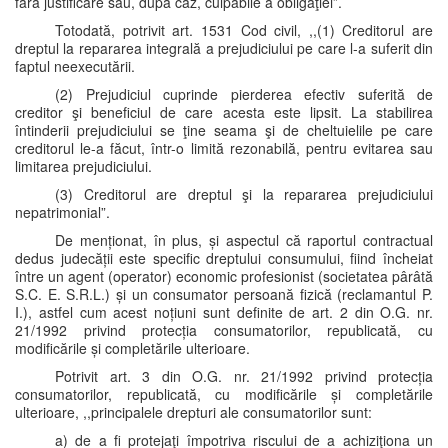
fără justificare sau, după caz, culpabile a obligaţiei”.
Totodată, potrivit art. 1531 Cod civil, ,,(1) Creditorul are
dreptul la repararea integrală a prejudiciului pe care l-a suferit din
faptul neexecutării.
(2) Prejudiciul cuprinde pierderea efectiv suferită de
creditor şi beneficiul de care acesta este lipsit. La stabilirea
întinderii prejudiciului se ţine seama şi de cheltuielile pe care
creditorul le-a făcut, într-o limită rezonabilă, pentru evitarea sau
limitarea prejudiciului.
(3) Creditorul are dreptul şi la repararea prejudiciului
nepatrimonial”.
De menționat, în plus, și aspectul că raportul contractual
dedus judecății este specific dreptului consumului, fiind încheiat
între un agent (operator) economic profesionist (societatea pârâtă
S.C. E. S.R.L.) și un consumator persoană fizică (reclamantul P.
I.), astfel cum acest noțiuni sunt definite de art. 2 din O.G. nr.
21/1992 privind protecția consumatorilor, republicată, cu
modificările și completările ulterioare.
Potrivit art. 3 din O.G. nr. 21/1992 privind protecția
consumatorilor, republicată, cu modificările și completările
ulterioare, ,,principalele drepturi ale consumatorilor sunt:
a) de a fi protejaţi împotriva riscului de a achiziţiona un