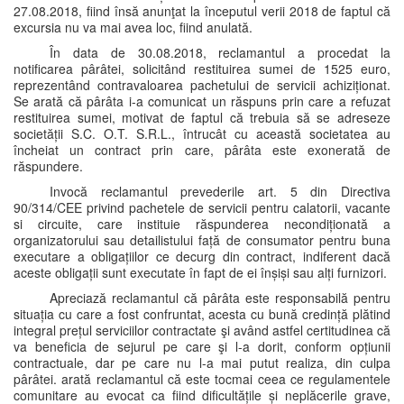
27.08.2018, fiind însă anunţat la începutul verii 2018 de faptul că
excursia nu va mai avea loc, fiind anulată.
În data de 30.08.2018, reclamantul a procedat la
notificarea pârâtei, solicitând restituirea sumei de 1525 euro,
reprezentând contravaloarea pachetului de servicii achiziționat.
Se arată că pârâta i-a comunicat un răspuns prin care a refuzat
restituirea sumei, motivat de faptul că trebuia să se adreseze
societății S.C. O.T. S.R.L., întrucât cu această societatea au
încheiat un contract prin care, pârâta este exonerată de
răspundere.
Invocă reclamantul prevederile art. 5 din Directiva
90/314/CEE privind pachetele de servicii pentru calatorii, vacante
si circuite, care instituie răspunderea necondiționată a
organizatorului sau detailistului față de consumator pentru buna
executare a obligațiilor ce decurg din contract, indiferent dacă
aceste obligații sunt executate în fapt de ei înșiși sau alți furnizori.
Apreciază reclamantul că pârâta este responsabilă pentru
situația cu care a fost confruntat, acesta cu bună credință plătind
integral prețul serviciilor contractate şi având astfel certitudinea că
va beneficia de sejurul pe care şi l-a dorit, conform opțiunii
contractuale, dar pe care nu l-a mai putut realiza, din culpa
pârâtei. arată reclamantul că este tocmai ceea ce regulamentele
comunitare au evocat ca fiind dificultățile și neplăcerile grave,