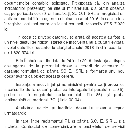
documentelor contabile solicitate. Precizează că, din analiza
indicatorilor prezentaţi pe site-ul ministerului, s-a putut observa
ca, pe perioada celor 3 ani analizaţi, SC O.T. SRL a înregistrat un
activ net contabil in creştere, culminat cu anul 2016, in care a fost
înregistrat cel mai mare activ net contabil, respectiv 27.517.932
lei.
In ceea ce privesc datoriile, se arată că acestea au fost la
un nivel destul de ridicat, starea de insolventa nu a putut fi evitata,
nivelul datoriilor restante, la sfârşitul anului 2016 fiind in cuantum
de 1,620.574 lei.
Prin Încheierea din data de 24 iunie 2019, instanța a dispus
disjungerea de la prezentul dosar a cererii de chemare în
garanţie formulată de pârâta SC E. SRL şi formarea unu nou
dosar având ca obiect această cerere.
Instanţa a încuviinţat şi administrat pentru părţi proba cu
înscrisurile de la dosar, proba cu interogatoriul pârâtei (fila 85),
proba cu interogatoriul reclamantului (fila 86) şi proba
testimonială cu martorul P.G. (filele 92-94).
Analizând actele şi lucrările dosarului instanţa reţine
următoarele:
În fapt, între reclamantul P.I. și pârâta S.C. E. S.R.L. s-a
încheiat Contractul de comercializare a pachetelor de servicii