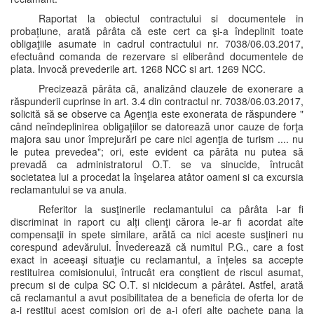
Raportat la obiectul contractului si documentele in
probațiune, arată pârâta că este cert ca şi-a îndeplinit toate
obligaţiile asumate in cadrul contractului nr. 7038/06.03.2017,
efectuând comanda de rezervare si eliberând documentele de
plata. Invocă prevederile art. 1268 NCC si art. 1269 NCC.
Precizează pârâta că, analizând clauzele de exonerare a
răspunderii cuprinse in art. 3.4 din contractul nr. 7038/06.03.2017,
solicită să se observe ca Agenţia este exonerata de răspundere "
când neîndeplinirea obligațiilor se datorează unor cauze de forţa
majora sau unor împrejurări pe care nici agenţia de turism .... nu
le putea prevedea"; ori, este evident ca pârâta nu putea să
prevadă ca administratorul O.T. se va sinucide, întrucât
societatea lui a procedat la înşelarea atâtor oameni si ca excursia
reclamantului se va anula.
Referitor la susţinerile reclamantului ca pârâta l-ar fi
discriminat in raport cu alți clienţi cărora le-ar fi acordat alte
compensaţii in spete similare, arătă ca nici aceste susţineri nu
corespund adevărului. Învederează că numitul P.G., care a fost
exact in aceeaşi situaţie cu reclamantul, a înțeles sa accepte
restituirea comisionului, întrucât era conştient de riscul asumat,
precum si de culpa SC O.T. si nicidecum a pârâtei. Astfel, arată
că reclamantul a avut posibilitatea de a beneficia de oferta lor de
a-i restitui acest comision ori de a-i oferi alte pachete pana la