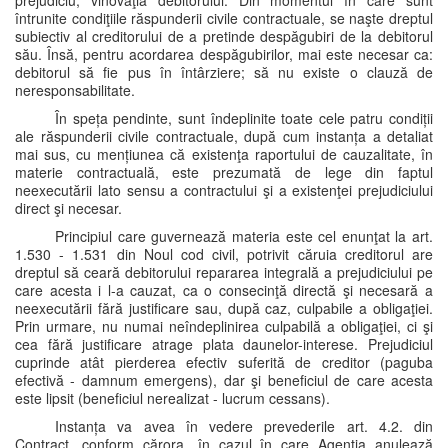
prejudiciu; vinovăţia debitorului. Din momentul în care sunt
întrunite condiţiile răspunderii civile contractuale, se naşte dreptul
subiectiv al creditorului de a pretinde despăgubiri de la debitorul
său. Însă, pentru acordarea despăgubirilor, mai este necesar ca:
debitorul să fie pus în întârziere; să nu existe o clauză de
neresponsabilitate.
În speța pendinte, sunt îndeplinite toate cele patru condiții
ale răspunderii civile contractuale, după cum instanța a detaliat
mai sus, cu mențiunea că existenţa raportului de cauzalitate, în
materie contractuală, este prezumată de lege din faptul
neexecutării lato sensu a contractului şi a existenţei prejudiciului
direct şi necesar.
Principiul care guvernează materia este cel enunţat la art.
1.530 - 1.531 din Noul cod civil, potrivit căruia creditorul are
dreptul să ceară debitorului repararea integrală a prejudiciului pe
care acesta i l-a cauzat, ca o consecinţă directă şi necesară a
neexecutării fără justificare sau, după caz, culpabile a obligaţiei.
Prin urmare, nu numai neîndeplinirea culpabilă a obligaţiei, ci şi
cea fără justificare atrage plata daunelor-interese. Prejudiciul
cuprinde atât pierderea efectiv suferită de creditor (paguba
efectivă - damnum emergens), dar şi beneficiul de care acesta
este lipsit (beneficiul nerealizat - lucrum cessans).
Instanța va avea în vedere prevederile art. 4.2. din
Contract, conform cărora „în cazul în care Agenția anulează