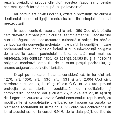
repara prejudiciul produs clienților, acestea răspunzând pentru
cea mai ușoară formă de culpă (culpa levissima).
Iar potrivit art. 1548 Cod civil, există o prezumție de culpă a
debitorului unei obligații contractuale din simplul fapt al
neexecutării.
În acest context, raportat și la art. 1350 Cod civil, pârâta
este datoare a repara prejudiciul cauzat reclamantului, acesta find
clientul păgubit prin neexecutarea culpabilă a obligațiilor pârâtei
ce izvorau din convenția încheiată între părți. În condițiile în care
reclamantul și-a îndeplinit de îndată și cu bună-credință obligația
de a achita costul pachetului turistic, cu atât mai mult se
reliefează, prin contrast, faptul că agenția pârâtă nu și-a îndeplinit
obligația corelativă dreptului de a primi prețul pachetului, și
anume asigurarea serviciilor turistice.
Drept pentru care, instanța consideră că, în temeiul art.
1270, art. 1350, art. 1530, art. 1531 și art. 2.004 Cod civil,
coroborate cu art. 3, lit. a) și d) din O.G. nr. 21/1992 privind
protecția consumatorilor, republicată, cu modificările și
completările ulterioare, dar și cu art. 25, lit. e) și art. 27, lit. a) și d)
din Legea nr. 296/2004 privind Codul consumului, republicată, cu
modificările și completările ulterioare, se impune ca pârâta să
plătească reclamantului suma de 1.525 euro sau echivalentul în
lei al acestei sume, la cursul B.N.R. de la data plăţii, cu titlu de