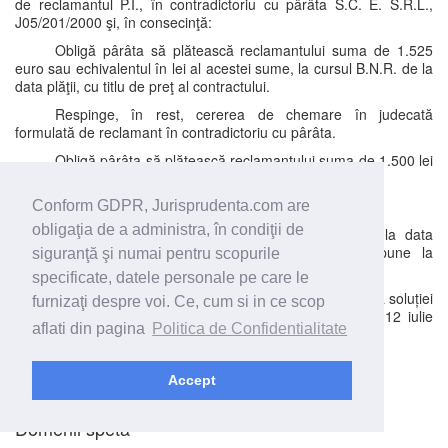
de reclamantul P.I., în contradictoriu cu pârâta S.C. E. S.R.L.,
J05/201/2000 şi, în consecinţă:
Obligă pârâta să plătească reclamantului suma de 1.525
euro sau echivalentul în lei al acestei sume, la cursul B.N.R. de la
data plăţii, cu titlu de preţ al contractului.
Respinge, în rest, cererea de chemare în judecată
formulată de reclamant în contradictoriu cu pârâta.
Obligă pârâta să plătească reclamantului suma de 1.500 lei
reprezentând cheltuieli de judecată.
Fără alte cheltuieli de judecată în prezenta cauză.
Conform GDPR, Jurisprudenta.com are
obligaţia de a administra, în condiţii de
Cu drept de apel în termen de 30 de zile de la data
comunicării prezentei hotărâri, apel care se va depune la
siguranţă şi numai pentru scopurile
Judecătoria Oradea.
specificate, datele personale pe care le
Pronunțarea prezentei hotărâri se face prin punerea soluției
furnizaţi despre voi. Ce, cum si in ce scop
la dispoziția părților, prin mijlocirea grefei instanței, azi, 12 iulie
aflati din pagina
Politica de Confidentialitate
2019.
PRESEDINTE
Accept
GREFIER
Domenii speta