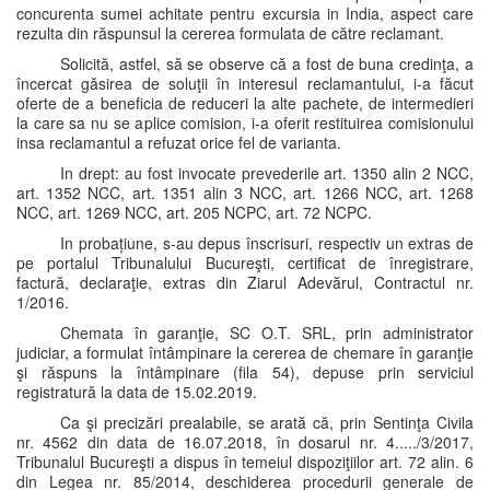
concurenta sumei achitate pentru excursia in India, aspect care
rezulta din răspunsul la cererea formulata de către reclamant.
Solicită, astfel, să se observe că a fost de buna credinţa, a
încercat găsirea de soluţii în interesul reclamantului, i-a făcut
oferte de a beneficia de reduceri la alte pachete, de intermedieri
la care sa nu se aplice comision, i-a oferit restituirea comisionului
insa reclamantul a refuzat orice fel de varianta.
In drept: au fost invocate prevederile art. 1350 alin 2 NCC,
art. 1352 NCC, art. 1351 alin 3 NCC, art. 1266 NCC, art. 1268
NCC, art. 1269 NCC, art. 205 NCPC, art. 72 NCPC.
In probațiune, s-au depus înscrisuri, respectiv un extras de
pe portalul Tribunalului Bucureşti, certificat de înregistrare,
factură, declaraţie, extras din Ziarul Adevărul, Contractul nr.
1/2016.
Chemata în garanţie, SC O.T. SRL, prin administrator
judiciar, a formulat întâmpinare la cererea de chemare în garanţie
şi răspuns la întâmpinare (fila 54), depuse prin serviciul
registratură la data de 15.02.2019.
Ca şi precizări prealabile, se arată că, prin Sentinţa Civila
nr. 4562 din data de 16.07.2018, în dosarul nr. 4...../3/2017,
Tribunalul Bucureşti a dispus în temeiul dispoziţiilor art. 72 alin. 6
din Legea nr. 85/2014, deschiderea procedurii generale de