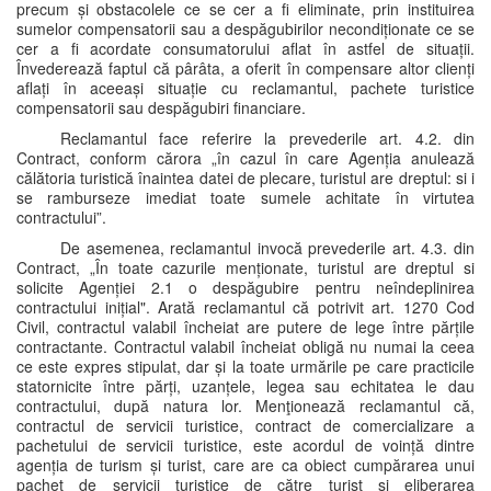
precum și obstacolele ce se cer a fi eliminate, prin instituirea
sumelor compensatorii sau a despăgubirilor necondiționate ce se
cer a fi acordate consumatorului aflat în astfel de situații.
Învederează faptul că pârâta, a oferit în compensare altor clienți
aflați în aceeași situație cu reclamantul, pachete turistice
compensatorii sau despăgubiri financiare.
Reclamantul face referire la prevederile art. 4.2. din
Contract, conform cărora „în cazul în care Agenția anulează
călătoria turistică înaintea datei de plecare, turistul are dreptul: si i
se ramburseze imediat toate sumele achitate în virtutea
contractului”.
De asemenea, reclamantul invocă prevederile art. 4.3. din
Contract, „În toate cazurile menționate, turistul are dreptul si
solicite Agenției 2.1 o despăgubire pentru neîndeplinirea
contractului inițial". Arată reclamantul că potrivit art. 1270 Cod
Civil, contractul valabil încheiat are putere de lege între părțile
contractante. Contractul valabil încheiat obligă nu numai la ceea
ce este expres stipulat, dar și la toate urmările pe care practicile
statornicite între părți, uzanțele, legea sau echitatea le dau
contractului, după natura lor. Menţionează reclamantul că,
contractul de servicii turistice, contract de comercializare a
pachetului de servicii turistice, este acordul de voință dintre
agenția de turism și turist, care are ca obiect cumpărarea unui
pachet de servicii turistice de către turist și eliberarea