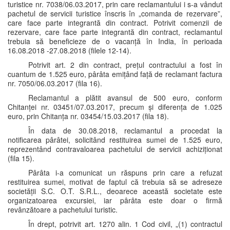
turistice nr. 7038/06.03.2017, prin care reclamantului i s-a vândut
pachetul de servicii turistice înscris în „comanda de rezervare”,
care face parte integrantă din contract. Potrivit comenzii de
rezervare, care face parte integrantă din contract, reclamantul
trebuia să beneficieze de o vacanță în India, în perioada
16.08.2018 -27.08.2018 (filele 12-14).
Potrivit art. 2 din contract, prețul contractului a fost în
cuantum de 1.525 euro, pârâta emițând față de reclamant factura
nr. 7050/06.03.2017 (fila 16).
Reclamantul a plătit avansul de 500 euro, conform
Chitanței nr. 03451/07.03.2017, precum și diferența de 1.025
euro, prin Chitanța nr. 03454/15.03.2017 (fila 18).
În data de 30.08.2018, reclamantul a procedat la
notificarea pârâtei, solicitând restituirea sumei de 1.525 euro,
reprezentând contravaloarea pachetului de servicii achiziționat
(fila 15).
Pârâta i-a comunicat un răspuns prin care a refuzat
restituirea sumei, motivat de faptul că trebuia să se adreseze
societății S.C. O.T. S.R.L., deoarece această societate este
organizatoarea excursiei, iar pârâta este doar o firmă
revânzătoare a pachetului turistic.
În drept, potrivit art. 1270 alin. 1 Cod civil, „(1) contractul