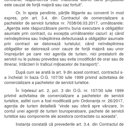
este cauzat de forță majoră sau caz fortuit”.
Or, în speța pendinte, părțile litigante au convenit în mod
expres, prin art. 3.4. din Contractul de comercializare a
pachetelor de servicii turistice nr. 7038/06.03.2017, următoarele:
,,Agenția este răspunzătoare pentru buna executare a obligațiilor
asumate prin contract, cu excepția următoarelor cazuri: a) când
neîndeplinirea sau îndeplinirea defectuoasă a obligațiilor asumate
prin contract se datorează turistului; când neîndeplinirea
obligațiilor se datorează unor cauze de forță majoră sau unor
împrejurări pe care nici agenția de turism, nici prestatorii de
servicii nu le puteau prevedea sau evita (modificări de orar sau de
itinerar, întârzieri în traficul mijloacelor de transport)”.
După cum se arată la art. 9 din acest contract, contractul s-
a încheiat în baza O.G. 107/30 iulie 1999 privind activitatea de
comercializare a pachetelor de servicii turistice.
În înțelesul art. 2, pct. 3 din O.G. nr. 107/30 iulie 1999
privind activitatea de comercializare a pachetelor de servicii
turistice, astfel cum a fost modificată prin Ordonanța nr. 26/2017,
agenția de turism detailistă ”vinde sau oferă spre vânzare, în
contul unei agenții de turism touroperatoare, pachete de servicii
turistice sau componente ale acestora contractate cu aceasta”.
Instanța constată că prevederile art. 3.4. din Contractul de