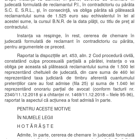
judecată formulată de reclamantul P.I., în contradictoriu cu pârâta
S.C. E. S.R.L., şi, în consecinţă, va obliga pârâta să plătească
reclamantului suma de 1.525 euro sau echivalentul în lei al
acestei sume, la cursul B.N.R. de la data plăţii, cu titlu de preţ al
contractului.
Instanța va respinge, în rest, cererea de chemare în
judecată formulată de reclamant în contradictoriu cu pârâta,
pentru argumentele ce preced.
Raportat la dispozițiile art. 453, alin. 2 Cod procedură civilă,
constatând culpa procesuală parțială a pârâtei, instanța o va
obliga pe aceasta să plătească reclamantului suma de 1.500 lei
reprezentând cheltuieli de judecată, din care suma de 460 lei
reprezentând taxa judiciară de timbru aferentă cuantumului
pretențiilor care au fost admise (fila 25) și suma de 1.040 lei
reprezentând onorariu parțial de avocat (conform facturii nr.
2340/11.12.2018 și a chitanței nr. 1469/11.12.2018 – filele 95-96),
raportat la aspectul că acțiunea a fost admisă în parte.
PENTRU ACESTE MOTIVE
ÎN NUMELE LEGII
H O T Ă R Ă Ș T E
Admite, în parte, cererea de chemare în judecată formulată