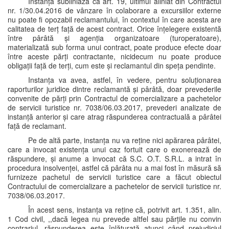
Instanța subliniază că art. 19, ultimul aliniat din Contractul
nr. 1/30.04.2016 de vânzare în colaborare a excursiilor externe
nu poate fi opozabil reclamantului, în contextul în care acesta are
calitatea de terț față de acest contract. Orice înțelegere existentă
între pârâtă și agenția organizatoare (turoperatoare),
materializată sub forma unui contract, poate produce efecte doar
între aceste părți contractante, nicidecum nu poate produce
obligații față de terți, cum este și reclamantul din speța pendinte.
Instanța va avea, astfel, în vedere, pentru soluționarea
raporturilor juridice dintre reclamantă și pârâtă, doar prevederile
convenite de părți prin Contractul de comercializare a pachetelor
de servicii turistice nr. 7038/06.03.2017, prevederi analizate de
instanță anterior și care atrag răspunderea contractuală a pârâtei
față de reclamant.
Pe de altă parte, instanța nu va reține nici apărarea pârâtei,
care a invocat existența unui caz fortuit care o exonerează de
răspundere, și anume a invocat că S.C. O.T. S.R.L. a intrat în
procedura insolvenței, astfel că pârâta nu a mai fost în măsură să
furnizeze pachetul de servicii turistice care a făcut obiectul
Contractului de comercializare a pachetelor de servicii turistice nr.
7038/06.03.2017.
În acest sens, instanța va reține că, potrivit art. 1.351, alin.
1 Cod civil, ,,dacă legea nu prevede altfel sau părțile nu convin
contrariul, răspunderea este înlăturată atunci când prejudiciul