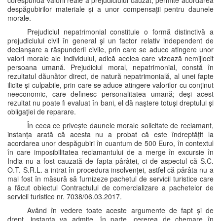
corespundă valorii reale a prejudiciului cauzat, permite acordarea
despăgubirilor materiale și a unor compensații pentru daunele
morale.
Prejudiciul nepatrimonial constituie o formă distinctivă a
prejudiciului civil în general şi un factor relativ independent de
declanşare a răspunderii civile, prin care se aduce atingere unor
valori morale ale individului, adică acelea care vizează nemijlocit
persoana umană. Prejudiciul moral, nepatrimonial, constă în
rezultatul dăunător direct, de natură nepatrimonială, al unei fapte
ilicite şi culpabile, prin care se aduce atingere valorilor cu conţinut
neeconomic, care definesc personalitatea umană; deşi acest
rezultat nu poate fi evaluat în bani, el dă naştere totuşi dreptului şi
obligaţiei de reparare.
În ceea ce privește daunele morale solicitate de reclamant,
instanța arată că acesta nu a probat că este îndreptățit la
acordarea unor despăgubiri în cuantum de 500 Euro, în contextul
în care imposibilitatea reclamantului de a merge în excursie în
India nu a fost cauzată de fapta pârâtei, ci de aspectul că S.C.
O.T. S.R.L. a intrat în procedura insolvenței, astfel că pârâta nu a
mai fost în măsură să furnizeze pachetul de servicii turistice care
a făcut obiectul Contractului de comercializare a pachetelor de
servicii turistice nr. 7038/06.03.2017.
Având în vedere toate aceste argumente de fapt și de
drept, instanța va admite, în parte, cererea de chemare în