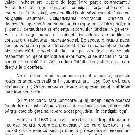
valabil încheiat are putere de lege între părţile contractante.”
Acest text de lege consacră principiul forţei obligatorii a
contractului între părţi, acestea fiind ţinute să-și execute întocmai
obligaţiile asumate. Obligativitatea contractului prezintă o
deosebită importanță, nu numai pentru raporturile dintre părţi, dar
şi pentru certitudinea şi eficienţa raporturilor juridice în general.
Ea nu decurge numai din voinţele individuale ale parţilor, ci
constituie un adevărat imperativ social. De aceea, principiul pacta
sunt servanda nu poate fi fundamentat numai pe cerinţele morale
ale respectării cuvântului dat ori pe cerinţele juridice ale
respectării voinţelor individuale exprimate, ci se înscrie în rândul
cerinţelor societăţii însăşi, cerinţe întărite cu puterea pe care
dreptul le-o conferă.
Nu în ultimul rând, răspunderea contractuală îşi găseşte
reglementarea generală şi în cuprinsul art. 1350 Cod civil, care
statuează: „(1) Orice persoană trebuie să îşi execute obligaţiile pe
care le-a contractat.
(2) Atunci când, fără justificare, nu îşi îndeplineşte această
îndatorire, ea este răspunzătoare de prejudiciul cauzat celeilalte
părţi şi este obligată să repare acest prejudiciu, în condiţiile legii’’.
Potrivit art. 1530 Cod civil, ,,creditorul are dreptul la daune-
interese pentru repararea prejudiciului pe care debitorul i l-a
cauzat şi care este consecinţa directă şi necesară a neexecutării