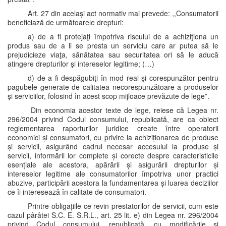
Art. 27 din același act normativ mai prevede: ,,Consumatorii
beneficiază de următoarele drepturi:
a) de a fi protejaţi împotriva riscului de a achiziţiona un
produs sau de a li se presta un serviciu care ar putea să le
prejudicieze viaţa, sănătatea sau securitatea ori să le aducă
atingere drepturilor şi intereselor legitime; (…)
d) de a fi despăgubiţi în mod real şi corespunzător pentru
pagubele generate de calitatea necorespunzătoare a produselor
şi serviciilor, folosind în acest scop mijloace prevăzute de lege”.
Din economia acestor texte de lege, reiese că Legea nr.
296/2004 privind Codul consumului, republicată, are ca obiect
reglementarea raporturilor juridice create între operatorii
economici și consumatori, cu privire la achiziționarea de produse
și servicii, asigurând cadrul necesar accesului la produse și
servicii, informării lor complete și corecte despre caracteristicile
esențiale ale acestora, apărării și asigurării drepturilor și
intereselor legitime ale consumatorilor împotriva unor practici
abuzive, participării acestora la fundamentarea și luarea deciziilor
ce îi interesează în calitate de consumatori.
Printre obligațiile ce revin prestatorilor de servicii, cum este
cazul pârâtei S.C. E. S.R.L., art. 25 lit. e) din Legea nr. 296/2004
privind Codul consumului, republicată, cu modificările și