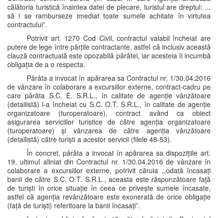
călătoria turistică înaintea datei de plecare, turistul are dreptul: ...
să i se ramburseze imediat toate sumele achitate în virtutea
contractului”.
Potrivit art. 1270 Cod Civil, contractul valabil încheiat are
putere de lege între părțile contractante, astfel că inclusiv această
clauză contractuală este opozabilă pârâtei, iar acesteia îi incumbă
obligația de a o respecta.
Pârâta a invocat în apărarea sa Contractul nr. 1/30.04.2016
de vânzare în colaborare a excursiilor externe, contract-cadru pe
care pârâta S.C. E. S.R.L., în calitate de agenție vânzătoare
(detailistă) l-a încheiat cu S.C. O.T. S.R.L., în calitate de agenție
organizatoare (turoperatoare), contract având ca obiect
asigurarea serviciilor turistice de către agenția organizatoare
(turoperatoare) și vânzarea de către agenția vânzătoare
(detailistă) către turiști a acestor servicii (filele 48-53).
În concret, pârâta a invocat în apărarea sa dispozițiile art.
19, ultimul aliniat din Contractul nr. 1/30.04.2016 de vânzare în
colaborare a excursiilor externe, potrivit căruia ,,odată încasați
banii de către S.C. O.T. S.R.L., aceasta este răspunzătoare față
de turiști în orice situație în ceea ce privește sumele încasate,
astfel că agenția revânzătoare este exonerată de orice obligație
(față de turiști) referitoare la banii încasați”.