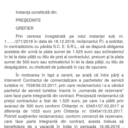
Instanţa constituită din:
PREŞEDINTE
GREFIER
Prin cererea înregistrată pe rolul instanţei sub nr.
1……/271/2018 în data de 18.12.2018, reclamantul P.I. a solicitat,
în contradictoriu cu pârâta S.C. E. S.R.L., să se dispună obligarea
acesteia din urmă la plata sumei de 1.525 euro sau echivalentul
în lei la data plății cu titlu de preț al contractului, precum şi la plata
sumei de 500 euro sau echivalentul în lei la data plății, cu titlu de
despăgubire, cu cheltuieli de judecată în caz de opunere.
În motivarea în fapt a cererii, se arată că între părţi a
intervenit Contractul de comercializare a pachetelor de servicii
turistice nr. 7038/06.03.2017, prin care reclamantului i s-a vândut
pachetul de servicii turistice înscris în „comanda de rezervare”
care face parte integrantă din contract. Precizează reclamantul că
prețul contractului a fost de 1.525 euro, pe care l-a plătit prin
avansul de 500 euro conform Chitanței nr. 03451/07.03.2017 și
diferența de 1025 euro prin Chitanța nr. 03454/15.03.2017.
Potrivit susţinerilor reclamantului, conform comenzii de rezervare,
care face parte integrantă din contract, acesta trebuia să
beneficieze de o vacanță în India în perioada 16.08.2018 -