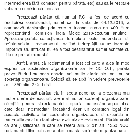
intermedierea fără comision pentru pârâtă, etc) sau sa le restituie
valoarea comisionului încasat.
Precizează pârâta că numitul P.G. a fost de acord cu
restituirea comisionului, astfel că, la data de 04.12.2018, a
semnează declaraţia prin care a încasat suma de 400 Euro
reprezentând "comision India Mexic 2018-excursii anulate".
Apreciază pârâta că acţiunea formulata este nefondata si
neîntemeiata, reclamantul nefiind îndreptăţit sa se îndrepte
împotriva sa, întrucât nu ea a fost destinatarul sumei achitate cu
titlu de preț al excursiei.
Astfel, arată că reclamantul a fost cel care a ales în mod
expres ca societatea organizatoare sa fie SC O.T., pârâta
prezentându-i cu acea ocazie mai multe oferte ale mai multor
societăţi organizatoare. Solicită să se aibă în vedere prevederile
art. 1350 alin. 2 Cod civil.
Precizează pârâta că, în speţa pendinte, a prezentat mai
multe oferte de excursii, ale mai multor societăţi organizatoare,
clienţii in general si reclamantul in special, cunoscând aspectul ca
este doar intermediar, încasând doar un comision legal din
aceasta activitate iar societatea organizatoare si excursia în
materialitatea ei au fost alese exclusiv de reclamant. Pârâta arată
că are justificarea la care se refera alin. 2 din art. 1350 NCC,
reclamantul fiind cel care a ales aceasta societate organizatoare.