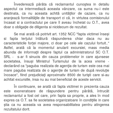
Învederează pârâta că reclamantul cunoştea in detaliu
aspectul ca intermediază aceasta vânzare, ca suma nu-i este
destinata, ca nu aceasta achită unităţilor de cazare, ca nu
aranjează formalităţile de transport ci că, in virtutea comisionului
încasat si a contractului pe care îl aveau încheiat cu O.T., avea
doar o obligaţie de diligenta si nicidecum de rezultat.
Se mai arată că potrivit art. 1352 NCC "fapta victimei înseși
si fapta terţului înlătură răspunderea chiar daca nu au
caracteristicile forţei majore, ci doar pe cele ale cazului fortuit.."
Astfel, arată că la momentul anularii excursiei, mass media
abunda de informaţii despre faptul ca administratorul SC O.T.
SRL - s-ar fi sinucis din cauza problemelor in care ajunsese
societatea, însuși Ministrul Turismului de la acea vreme -
declarând ca "paguba realizata de agenţia de turism este cea mai
mare paguba realizata de o agenţie de turism de după revoluţie
încoace", fiind prejudiciaţi aproximativ 8500 de turişti care si-au
achitat excursiile, insa nu au mai beneficiat de aceste servicii.
În continuare, se arată că fapta victimei in prezenta cauza
este exoneratoare de răspundere pentru pârâtă, întrucât
reclamantul a fost cel care, prin fapta sa proprie, a ales în mod
expres ca O.T. sa fie societatea organizatoare în condiţiile in care
știa ca nu aceasta va avea responsabilitatea pentru atingerea
rezultatului dorit.