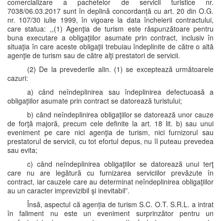
comercializare a pachetelor de servicii turistice nr.
7038/06.03.2017 sunt în deplină concordanță cu art. 20 din O.G.
nr. 107/30 iulie 1999, în vigoare la data încheierii contractului,
care statua: ,,(1) Agenţia de turism este răspunzătoare pentru
buna executare a obligaţiilor asumate prin contract, inclusiv în
situaţia în care aceste obligaţii trebuiau îndeplinite de către o altă
agenţie de turism sau de către alţi prestatori de servicii.
(2) De la prevederile alin. (1) se exceptează următoarele
cazuri:
a) când neîndeplinirea sau îndeplinirea defectuoasă a
obligaţiilor asumate prin contract se datorează turistului;
b) când neîndeplinirea obligaţiilor se datorează unor cauze
de forţă majoră, precum cele definite la art. 18 lit. b) sau unui
eveniment pe care nici agenţia de turism, nici furnizorul sau
prestatorul de servicii, cu tot efortul depus, nu îl puteau prevedea
sau evita;
c) când neîndeplinirea obligaţiilor se datorează unui terţ
care nu are legătură cu furnizarea serviciilor prevăzute în
contract, iar cauzele care au determinat neîndeplinirea obligaţiilor
au un caracter imprevizibil şi inevitabil”.
Însă, aspectul că agenția de turism S.C. O.T. S.R.L. a intrat
în faliment nu este un eveniment surprinzător pentru un