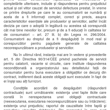
completările ulterioare, include și răspunderea pentru prejudiciul
actual și cel viitor cauzat de serviciul defectuos prestat, în vreme
ce printre drepturile pe care le au consumatorii se numără și
acela de a fi informați complet, corect și precis, asupra
caracteristicilor esențiale ale produselor și serviciilor, astfel încât
decizia pe care o adoptă în legătură cu acestea să corespundă
cât mai bine nevoilor lor, precum și de a fi educați în calitatea lor
de consumatori – art. 27 lit. b) din Legea nr. 296/2004.
Consumatorii au dreptul de a fi despăgubiți în mod real și
corespunzător pentru pagubele generate de calitatea
necorespunzătoare a produselor și serviciilor.
Nu în ultimul rând, instanța mai are în vedere și prevederile
art. 5 din Directiva 90/314/CEE privind pachetele de servicii
pentru calatorii, vacante si circuite, care instituie răspunderea
necondiționată a organizatorului sau detailistului față de
consumator pentru buna executare a obligațiilor ce decurg din
contract, indiferent dacă aceste obligații sunt executate în fapt de
ei înșiși sau alți furnizori.
Condiţiile acordării de despăgubiri (răspunderii
contractuale) sunt următoarele: existenţa unei fapte ilicite care
constă în nerespectarea unei obligaţii contractuale
(neexecutarea, executarea necorespunzătoare sau cu întârziere);
existenţa unui prejudiciu; raportul de cauzalitate între faptă şi