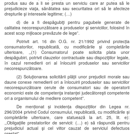
produs sau de a li se presta un serviciu care ar putea să le
prejudicieze viaţa, sănătatea sau securitatea ori să le afecteze
drepturile şi interesele legitime; (…)
d) de a fi despăgubiţi pentru pagubele generate de
calitatea necorespunzătoare a produselor şi serviciilor, folosind în
acest scop mijloace prevăzute de lege”.
Potrivit art. 16 din O.G. nr. 21/1992 privind protecția
consumatorilor, republicată, cu modificările și completările
ulterioare, ,,(1) Consumatorul poate solicita plata unor
despăgubiri, potrivit clauzelor contractuale sau dispoziţiilor legale,
în cazul remedierii ori al înlocuirii produselor sau serviciilor
necorespunzătoare.
(2) Soluţionarea solicitării plăţii unor prejudicii morale sau
daune conexe remedierii ori a înlocuirii produselor sau serviciilor
necorespunzătoare cerute de consumatori sau de operatorii
economici este de competenţa instanţei judecătoreşti competente
ori a organismului de mediere competent”.
De menționat și incidența dispozițiilor din Legea nr.
296/2004 privind Codul consumului, republicată, cu modificările și
completările ulterioare, care statuează la art. 25, lit. e):
,,Obligaţiile prestatorilor de servicii: (…) e) să răspundă pentru
prejudiciul actual şi cel viitor cauzat de serviciul defectuos
prestat”.