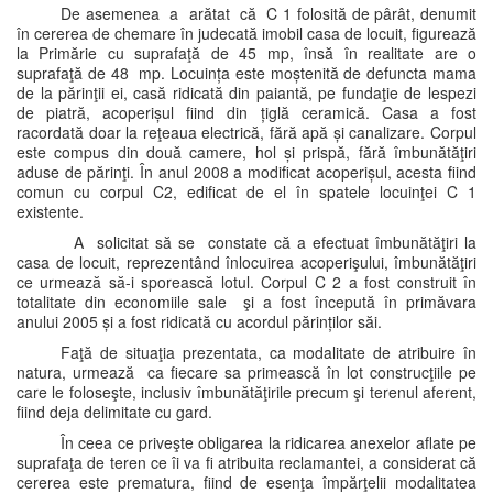
De asemenea a arătat că C 1 folosită de pârât, denumit
în cererea de chemare în judecată imobil casa de locuit, figurează
la Primărie cu suprafaţă de 45 mp, însă în realitate are o
suprafaţă de 48 mp. Locuința este moștenită de defuncta mama
de la părinţii ei, casă ridicată din paiantă, pe fundaţie de lespezi
de piatră, acoperișul fiind din țiglă ceramică. Casa a fost
racordată doar la reţeaua electrică, fără apă și canalizare. Corpul
este compus din două camere, hol și prispă, fără îmbunătăţiri
aduse de părinţi. În anul 2008 a modificat acoperișul, acesta fiind
comun cu corpul C2, edificat de el în spatele locuinţei C 1
existente.
A solicitat să se constate că a efectuat îmbunătăţiri la
casa de locuit, reprezentând înlocuirea acoperişului, îmbunătăţiri
ce urmează să-i sporească lotul. Corpul C 2 a fost construit în
totalitate din economiile sale şi a fost începută în primăvara
anului 2005 și a fost ridicată cu acordul părinților săi.
Faţă de situaţia prezentata, ca modalitate de atribuire în
natura, urmează ca fiecare sa primească în lot construcţiile pe
care le foloseşte, inclusiv îmbunătăţirile precum şi terenul aferent,
fiind deja delimitate cu gard.
În ceea ce priveşte obligarea la ridicarea anexelor aflate pe
suprafaţa de teren ce îi va fi atribuita reclamantei, a considerat că
cererea este prematura, fiind de esenţa împărţelii modalitatea