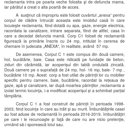
reclamanta intra pe poarta veche folosita şi de defuncta mama,
iar pârâtul a creat o alta poartă de acces.
A susţinut că impropriu este folosit cuvântul „anexa” pentru
corpul de clădire întrucât aceasta este imobilul casă în care
locuieşte reclamanta, fiind dotată cu apa, gaze, energie electrica,
racordata la canalizare, intrare separata, fiind de altfel, casa în
care a decedat defuncta mamă. Corp C1 folosit de reclamantă
figurează la primărie înscris cu 24 mp, intitulat în cererea de
chemare în judecata „ANEXA", în realitate, având 57 mp.
De asemenea, Corpul C 1 este compus din două camere,
hol, bucătărie, baie. Casa este ridicată pe fundație de beton,
ziduri din cărămidă, iar acoperișul din tablă ondulată zincată.
Două camere pe o suprafață de 24 mp, hol- 16 mp, baie- 7 mp ,
bucătărie 10 mp. Acest corp a fost utilat de părinții lor cu mobilier
specific pentru camere, baie, bucătărie, racordat la rețeaua de
gaze, apă și canalizare, iar după moartea părinților ,reclamanta a
izolat termic locuinţa, i-a modificat acoperișul și a schimbat parțial
tâmplăria.
Corpul C 1 a fost construit de părinții în perioada 1998-
2003, fiind locuința în care au trăit și au murit. Îmbunătățirile casei
au fost aduse de reclamantă în perioada 2016-2019, îmbunătăţiri
pe care i le recunoaşte şi faţă de care nu are nicio pretenţie,
urmând să-i sporească lotul sau.