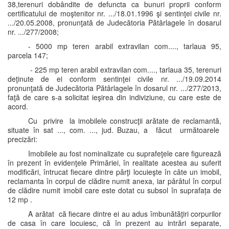
38,terenuri dobândite de defuncta ca bunuri proprii conform
certificatului de moştenitor nr. .../18.01.1996 şi sentinţei civile nr.
.../20.05.2008, pronunţată de Judecătoria Pătârlagele în dosarul
nr. .../277/2008;
- 5000 mp teren arabil extravilan com...., tarlaua 95,
parcela 147;
- 225 mp teren arabil extravilan com...., tarlaua 35, terenuri
deţinute de ei conform sentinţei civile nr. .../19.09.2014
pronunţată de Judecătoria Pătârlagele în dosarul nr. .../277/2013,
faţă de care s-a solicitat ieşirea din indiviziune, cu care este de
acord.
Cu privire la imobilele construcţii arătate de reclamantă,
situate în sat ..., com. ..., jud. Buzau, a făcut următoarele
precizări:
Imobilele au fost nominalizate cu suprafeţele care figurează
în prezent în evidenţele Primăriei, în realitate acestea au suferit
modificări, întrucat fiecare dintre părţi locuieşte în câte un imobil,
reclamanta în corpul de clădire numit anexa, iar pârâtul în corpul
de clădire numit imobil care este dotat cu subsol în suprafața de
12 mp .
A arătat că fiecare dintre ei au adus îmbunătăţiri corpurilor
de casa în care locuiesc, că în prezent au intrări separate,