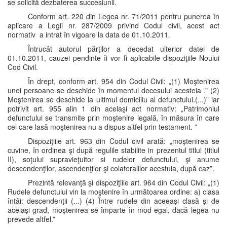
se solicită dezbaterea succesiunii.
Conform art. 220 din Legea nr. 71/2011 pentru punerea în
aplicare a Legii nr. 287/2009 privind Codul civil, acest act
normativ a intrat în vigoare la data de 01.10.2011.
Întrucât autorul părţilor a decedat ulterior datei de
01.10.2011, cauzei pendinte îi vor fi aplicabile dispoziţiile Noului
Cod Civil.
În drept, conform art. 954 din Codul Civil: „(1) Moştenirea
unei persoane se deschide în momentul decesului acesteia .” (2)
Moştenirea se deschide la ultimul domiciliu al defunctului.(...)” iar
potrivit art. 955 alin 1 din acelaşi act normativ: „Patrimoniul
defunctului se transmite prin moştenire legală, în măsura în care
cel care lasă moştenirea nu a dispus altfel prin testament. ”
Dispoziţiile art. 963 din Codul civil arată: „moştenirea se
cuvine, în ordinea şi după regulile stabilite in prezentul titlul (titlul
II), soţului supravieţuitor si rudelor defunctului, şi anume
descendenţilor, ascendenţilor şi colateralilor acestuia, după caz”.
Prezintă relevanţă şi dispoziţiile art. 964 din Codul Civil: „(1)
Rudele defunctului vin la moştenire în următoarea ordine: a) clasa
întâi: descendenţii (...) (4) Între rudele din aceeaşi clasă şi de
acelaşi grad, moştenirea se împarte în mod egal, dacă legea nu
prevede altfel.”