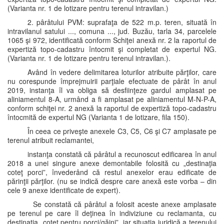
(Varianta nr. 1 de lotizare pentru terenul intravilan.)
2. pârâtului PVM: suprafaţa de 522 m.p. teren, situată în
intravilanul satului ..., comuna ..., jud. Buzău, tarla 34, parcelele
1065 şi 972, identificată conform Schiţei anexă nr. 2 la raportul de
expertiză topo-cadastru întocmit şi completat de expertul NG.
(Varianta nr. 1 de lotizare pentru terenul intravilan.).
Având în vedere delimitarea loturilor atribuite părţilor, care
nu corespunde împrejmuirii parţiale efectuate de pârât în anul
2019, instanţa îl va obliga să desfiinţeze gardul amplasat pe
aliniamentul 8-A, urmând a fi amplasat pe aliniamentul M-N-P-A,
conform schiţei nr. 2 anexă la raportul de expertiză topo-cadastru
întocmită de expertul NG (Varianta 1 de lotizare, fila 150).
În ceea ce priveşte anexele C3, C5, C6 şi C7 amplasate pe
terenul atribuit reclamantei,
instanţa constată că pârâtul a recunoscut edificarea în anul
2018 a unei singure anexe demontabile folosită cu „destinaţia
coteţ porci”, învederând că restul anexelor erau edificate de
părinţii părţilor. (nu se indică despre care anexă este vorba – din
cele 9 anexe identificate de expert).
Se constată că pârâtul a folosit aceste anexe amplasate
pe terenul pe care îl deţinea în indiviziune cu reclamanta, cu
destinaţia „coteţ pentru porci/găini”, iar situaţia juridică a terenului