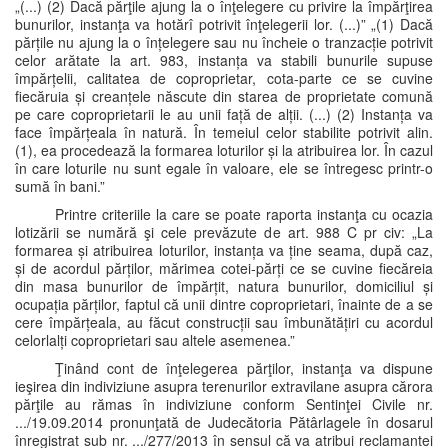
„(...) (2) Dacă părţile ajung la o înţelegere cu privire la împărţirea
bunurilor, instanţa va hotărî potrivit înţelegerii lor. (...)” „(1) Dacă
părțile nu ajung la o înțelegere sau nu încheie o tranzacție potrivit
celor arătate la art. 983, instanța va stabili bunurile supuse
împărțelii, calitatea de coproprietar, cota-parte ce se cuvine
fiecăruia și creanțele născute din starea de proprietate comună
pe care coproprietarii le au unii față de alții. (...) (2) Instanța va
face împărțeala în natură. În temeiul celor stabilite potrivit alin.
(1), ea procedează la formarea loturilor și la atribuirea lor. În cazul
în care loturile nu sunt egale în valoare, ele se întregesc printr-o
sumă în bani.”
Printre criteriile la care se poate raporta instanţa cu ocazia
lotizării se numără şi cele prevăzute de art. 988 C pr civ: „La
formarea și atribuirea loturilor, instanța va ține seama, după caz,
și de acordul părților, mărimea cotei-părți ce se cuvine fiecăreia
din masa bunurilor de împărțit, natura bunurilor, domiciliul și
ocupația părților, faptul că unii dintre coproprietari, înainte de a se
cere împărțeala, au făcut construcții sau îmbunătățiri cu acordul
celorlalți coproprietari sau altele asemenea.”
Ţinând cont de înţelegerea părţilor, instanţa va dispune
ieşirea din indiviziune asupra terenurilor extravilane asupra cărora
părţile au rămas în indiviziune conform Sentinţei Civile nr.
.../19.09.2014 pronunţată de Judecătoria Pătârlagele în dosarul
înregistrat sub nr. .../277/2013 în sensul că va atribui reclamantei