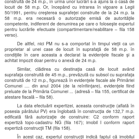
construită de 24 m.p., în urma unor lucrări s-a ajuns la o casă de
locuit de 58 m.p. Or, începând cu intrarea în vigoare a Legii
50/1991, pentru creşterea suprafeţei construite de la 24 m.p. la
58 m.p. era necesară o autorizaţie emisă de autorităţile
competente, indiferent de denumirea pe care o foloseşte expertul
pentru lucrările efectuate (compartimentare/reabilitare – fila 158
verso).
De altfel, nici PM nu s-a comportat în timpul vieţii ca un
proprietar al unei case de locuit în suprafaţă de 58 m.p. în
condiţiile în care aceasta a declarat la evidenţele fiscale şi a
achitat impozit doar pentru o anexă de 24 m.p.
Similar, clădirea cu destinaţia casă de locuit având
suprafaţa construită de 45 m.p., prevăzută cu subsol cu suprafaţa
construită de 12 m.p., figurează în evidenţele fiscale ale Primăriei
Comunei .... din anul 2004 (de la reînfiinţare), evidenţele fiind
preluate de la Primăria Comunei ... (adresă – fila 155, certificat de
atestare fiscală – fila 58).
La data efectuării expertizei, aceasta construcţie (aflată în
posesia pârâtului PV) era înglobată în construcţia de 132,7 m.p.
edificată fără autorizaţie de construire: C2 conform raport
expertiză topo-cadastru NG (fila 167); imobil I conform raport
expertiză construcţii TM (fila 158).
În acest caz, expertul construcţii indică faptul că imobilul