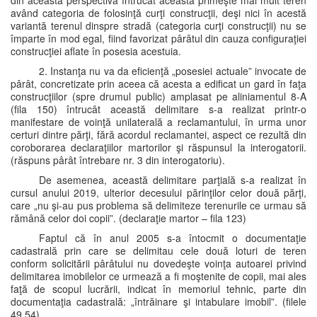
din această perspectivă întrucât aceasta primeşte mai mult teren
având categoria de folosinţă curţi construcţii, deşi nici în acestă
variantă terenul dinspre stradă (categoria curţi construcţii) nu se
împarte în mod egal, fiind favorizat pârâtul din cauza configuraţiei
construcţiei aflate în posesia acestuia.
2. Instanţa nu va da eficienţă „posesiei actuale” invocate de
pârât, concretizate prin aceea că acesta a edificat un gard în faţa
construcţiilor (spre drumul public) amplasat pe aliniamentul 8-A
(fila 150) întrucât această delimitare s-a realizat printr-o
manifestare de voinţă unilaterală a reclamantului, în urma unor
certuri dintre părţi, fără acordul reclamantei, aspect ce rezultă din
coroborarea declaraţiilor martorilor şi răspunsul la interogatorii.
(răspuns pârât întrebare nr. 3 din interogatoriu).
De asemenea, această delimitare parţială s-a realizat în
cursul anului 2019, ulterior decesului părinţilor celor două părţi,
care „nu şi-au pus problema să delimiteze terenurile ce urmau să
rămână celor doi copii”. (declaraţie martor – fila 123)
Faptul că în anul 2005 s-a întocmit o documentaţie
cadastrală prin care se delimitau cele două loturi de teren
conform solicitării pârâtului nu dovedeşte voinţa autoarei privind
delimitarea imobilelor ce urmează a fi moştenite de copii, mai ales
faţă de scopul lucrării, indicat în memoriul tehnic, parte din
documentaţia cadastrală: „întrăinare şi intabulare imobil”. (filele
49,54).