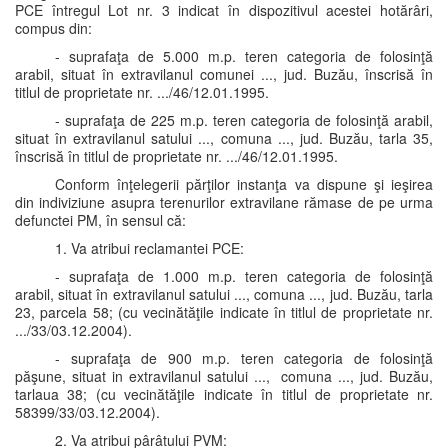
PCE întregul Lot nr. 3 indicat în dispozitivul acestei hotărâri,
compus din:
- suprafaţa de 5.000 m.p. teren categoria de folosinţă
arabil, situat în extravilanul comunei ..., jud. Buzău, înscrisă în
titlul de proprietate nr. .../46/12.01.1995.
- suprafaţa de 225 m.p. teren categoria de folosinţă arabil,
situat în extravilanul satului ..., comuna ..., jud. Buzău, tarla 35,
înscrisă în titlul de proprietate nr. .../46/12.01.1995.
Conform înţelegerii părţilor instanţa va dispune şi ieşirea
din indiviziune asupra terenurilor extravilane rămase de pe urma
defunctei PM, în sensul că:
1. Va atribui reclamantei PCE:
- suprafaţa de 1.000 m.p. teren categoria de folosinţă
arabil, situat în extravilanul satului ..., comuna ..., jud. Buzău, tarla
23, parcela 58; (cu vecinătăţile indicate în titlul de proprietate nr.
.../33/03.12.2004).
- suprafaţa de 900 m.p. teren categoria de folosinţă
păşune, situat in extravilanul satului ..., comuna ..., jud. Buzău,
tarlaua 38; (cu vecinătăţile indicate în titlul de proprietate nr.
58399/33/03.12.2004).
2. Va atribui pârâtului PVM: