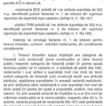
parcela 972 în sensul că:
- reclamanta BCE solicită să i se atribuie suprafaţa de 522
m.p. identificată potrivit Variantei nr. 1 de lotizare din cuprinsul
raportului de expertiză topo-cadastru (schiţa nr. 2 - fila 167)
- pârâtul PVM solicită să i se atribuie suprafaţa de 522 m.p.
identificată potrivit Variantei nr. 2 de lotizare din cuprinsul
raportului de expertiză topo-cadastru (schiţa nr. 3- fila 168).
Instanţa va omologa Varianta nr. 1 de lotizare pentru
terenul intravilan, conform solicitării reclamantei, din următoarele
considerente:
1. Terenul intravilan supus împărţelii are categoria de
folosinţă curţi construcţiii (zona construcţiilor şi către drumul
public) respectiv categoria de folosinţă arabil (în partea opusă
drumului public) iar în varianta nr. 2 solicitată de pârât (fila 168),
reclamantei i s-ar atribui o suprafaţă mult mai mică de teren
având categoria de folosinţă curţi construcţii decât cea atribuită
pârâtului, egalizarea suprafeţelor în această variantă realizându-
se prin atribuirea către reclamantă a unei suprafeţe mai mari de
teren arabil (în partea din spate a proprietăţii, evident, mai redus
valoric). Or, prin această variantă de împărţire nu s-ar ţine cont de
mărimea cotelor-părți ce le revine părţilor, respectiv câte 50 %. În
schimb, varianta propusă de reclamantă (fila 167) este preferabilă