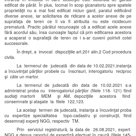
edificat de pârât. În plus, tocmai în scop şicanatoriu spre spatele
proprietăţii nu a mai fost edificat niciun gard, paratul edificând
diverse anexe, iar solicitarea de ridicare a acelor anexe de pe
suprafaţa de teren ce îi va fi atribuita nu este nicidecum
prematură. Practic pârâtul recunoaşte că a edificat acele anexe
fără acordul său, însa cunoaşte faptul că prin edificarea acestora
a acaparat o suprafaţă de teren ce i s-ar cuveni potrivit cotei
succesorale.
În drept, a invocat dispoziţiile art.201 alin.2 Cod procedura
civila.
La termenul de judecată din data de 10.02.2021,instanţa
a încuviinţat părţilor probele cu înscrisuri, interogatoriu reciproc
şi câte un martor.
La termenul de judecată din data de 10.02.2021 s-a
administrat proba cu interogatoriul părţilor (filele 118- 121) fiind
audiaţi martorii MEM şi AM, depoziţiile acestora fiind
consemnate şi ataşate la filele 122,123.
La acelaşi termen de judecată, instanţa a încuviinţat proba
cu expertize specialitatea topo-cadastru şi construcţii, fiind
desemnaţi experţi NGG, respectiv TM.
Prin serviciul registratură, la data de 26.08.2021, expert
NGG a depus raportul de expertiză efectuat în cauză (filele 145-