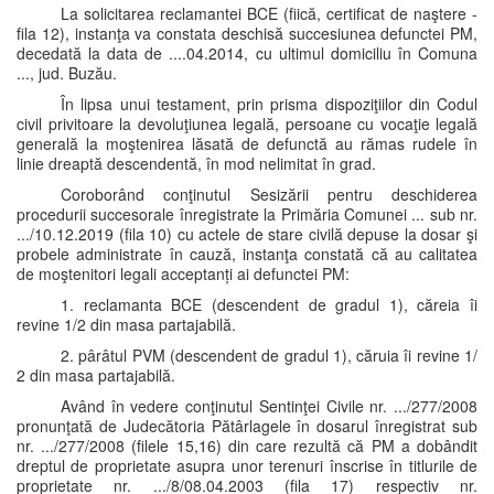
La solicitarea reclamantei BCE (fiică, certificat de naştere -
fila 12), instanţa va constata deschisă succesiunea defunctei PM,
decedată la data de ....04.2014, cu ultimul domiciliu în Comuna
..., jud. Buzău.
În lipsa unui testament, prin prisma dispoziţiilor din Codul
civil privitoare la devoluţiunea legală, persoane cu vocaţie legală
generală la moştenirea lăsată de defunctă au rămas rudele în
linie dreaptă descendentă, în mod nelimitat în grad.
Coroborând conţinutul Sesizării pentru deschiderea
procedurii succesorale înregistrate la Primăria Comunei ... sub nr.
.../10.12.2019 (fila 10) cu actele de stare civilă depuse la dosar şi
probele administrate în cauză, instanţa constată că au calitatea
de moştenitori legali acceptanți ai defunctei PM:
1. reclamanta BCE (descendent de gradul 1), căreia îi
revine 1/2 din masa partajabilă.
2. pârâtul PVM (descendent de gradul 1), căruia îi revine 1/
2 din masa partajabilă.
Având în vedere conţinutul Sentinţei Civile nr. .../277/2008
pronunţată de Judecătoria Pătârlagele în dosarul înregistrat sub
nr. .../277/2008 (filele 15,16) din care rezultă că PM a dobândit
dreptul de proprietate asupra unor terenuri înscrise în titlurile de
proprietate nr. .../8/08.04.2003 (fila 17) respectiv nr.