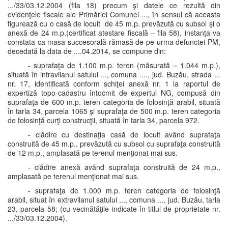
.../33/03.12.2004 (fila 18) precum şi datele ce rezultă din
evidenţele fiscale ale Primăriei Comunei ..., în sensul că aceasta
figurează cu o casă de locuit de 45 m.p. prevăzută cu subsol şi o
anexă de 24 m.p.(certificat atestare fiscală – fila 58), instanţa va
constata ca masa succesorală rămasă de pe urma defunctei PM,
decedată la data de ....04.2014, se compune din:
- suprafaţa de 1.100 m.p. teren (măsurată = 1.044 m.p.),
situată în intravilanul satului ..., comuna ...., jud. Buzău, strada ...
nr. 17, identificată conform schiţei anexă nr. 1 la raportul de
expertiză topo-cadastru întocmit de expertul NG, compusă din
suprafaţa de 600 m.p. teren categoria de folosinţă arabil, situată
în tarla 34, parcela 1065 şi suprafaţa de 500 m.p. teren categoria
de folosinţă curţi construcţii, situată în tarla 34, parcela 972.
- clădire cu destinaţia casă de locuit având suprafaţa
construită de 45 m.p., prevăzută cu subsol cu suprafaţa construită
de 12 m.p., amplasată pe terenul menţionat mai sus.
- clădire anexă având suprafaţa construită de 24 m.p.,
amplasată pe terenul menţionat mai sus.
- suprafaţa de 1.000 m.p. teren categoria de folosinţă
arabil, situat în extravilanul satului ..., comuna ..., jud. Buzău, tarla
23, parcela 58; (cu vecinătăţile indicate în titlul de proprietate nr.
.../33/03.12.2004).