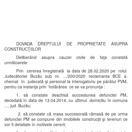
DOVADA DREPTULUI DE PROPRIETATE ASUPRA
CONSTRUCŢIILOR
Deliberând asupra cauzei civile de faţa constată
următoarele:
Prin cererea înregistrată la data de 28.02.2020 pe rolul
Judecătoriei Buzău sub nr. .../200/2020 reclamanta BCE a
chemat în judecată şi personal la interogatoriu pe pârâtul PVM,
pentru ca instanţa prin hotărârea ce se va pronunţa :
1. să constate deschisă succesiunea defunctei PM,
decedată în data de 13.04.2014, cu ultimul. domiciliu în comuna
..., jud. Buzău;
2. să constate că masa succesorală rămasă de pe urma
defunctei PM se compune din imobilele construcţii şi terenuri ce
vor fi detaliate în motivele cererii;