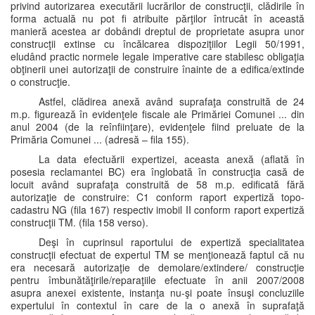
privind autorizarea executării lucrărilor de construcţii, clădirile în
forma actuală nu pot fi atribuite părţilor întrucât în această
manieră acestea ar dobândi dreptul de proprietate asupra unor
construcţii extinse cu încălcarea dispoziţiilor Legii 50/1991,
eludând practic normele legale imperative care stabilesc obligaţia
obţinerii unei autorizaţii de construire înainte de a edifica/extinde
o construcţie.
Astfel, clădirea anexă având suprafaţa construită de 24
m.p. figurează în evidenţele fiscale ale Primăriei Comunei ... din
anul 2004 (de la reînfiinţare), evidenţele fiind preluate de la
Primăria Comunei ... (adresă – fila 155).
La data efectuării expertizei, aceasta anexă (aflată în
posesia reclamantei BC) era înglobată în construcţia casă de
locuit având suprafaţa construită de 58 m.p. edificată fără
autorizaţie de construire: C1 conform raport expertiză topo-
cadastru NG (fila 167) respectiv imobil II conform raport expertiză
construcţii TM. (fila 158 verso).
Deşi în cuprinsul raportului de expertiză specialitatea
construcţii efectuat de expertul TM se menţionează faptul că nu
era necesară autorizaţie de demolare/extindere/ construcţie
pentru îmbunătăţirile/reparaţiile efectuate în anii 2007/2008
asupra anexei existente, instanţa nu-şi poate însuşi concluziile
expertului în contextul în care de la o anexă în suprafaţă