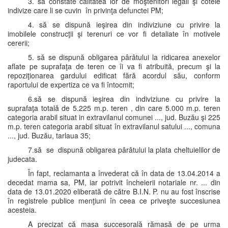
3. să constate calitatea lor de moştenitori legali şi cotele
indivize care li se cuvin în privinţa defunctei PM;
4. să se dispună ieşirea din indiviziune cu privire la
imobilele construcţii şi terenuri ce vor fi detaliate în motivele
cererii;
5. să se dispună obligarea pârâtului la ridicarea anexelor
aflate pe suprafaţa de teren ce îi va fi atribuită, precum şi la
repoziţionarea gardului edificat fără acordul său, conform
raportului de expertiza ce va fi întocmit;
6.să se dispună ieşirea din indiviziune cu privire la
suprafaţa totală de 5.225 m.p. teren , din care 5.000 m.p. teren
categoria arabil situat in extravilanul comunei ..., jud. Buzău şi 225
m.p. teren categoria arabil situat în extravilanul satului ..., comuna
..., jud. Buzău, tarlaua 35;
7.să se dispună obligarea pârâtului la plata cheltuielilor de
judecata.
În fapt, reclamanta a învederat că în data de 13.04.2014 a
decedat mama sa, PM, iar potrivit încheierii notariale nr. ... din
data de 13.01.2020 eliberată de către B.I.N. P. nu au fost înscrise
în registrele publice menţiuni în ceea ce priveşte succesiunea
acesteia.
A precizat că masa succesorală rămasă de pe urma