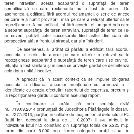
teren intravilan, acesta acaparând o suprafaţă de teren
semnificativă cu care reclamanta nu a fost de acord. De
asemenea a edificat, fără acordul reclamantei, o serie de anexe
pe care le-a numit provizorii, însă pe care a refuzat ulterior să le
repoziţioneze. A mai edificat, tot fără acordul ei, un gard prin care
a separat suprafaţa de teren intravilan, suprafaţă de teren ce i s-
ar cuveni potrivit cotei succesorale fiind astfel diminuata din
perspectiva atât a frontului stradal, dar şi a întinderii.
De asemenea, a arătat că pârâtul a edificat, fără acordul
acesteia, o serie de anexe pe care ulterior a refuzat sa le
repoziţioneze acaparând o suprafaţă de teren care i se cuvine.
Situaţia a fost similară şi în ceea ce priveşte gardul ce delimitează
cele doua unităţi locative.
A apreciat că în acest context ca se impune obligarea
acestuia la ridicarea anexelor menţionate ce urmează a fi
identificate cu ocazia efectuării raportului de expertiza, precum şi
la repoziţionarea gardului conform aceluiaşi raport.
În continuare a arătat că prin sentinţa civilă
nr..../19.09.2014 pronunţată de Judecătoria Pătârlagele în dosarul
nr..../277/2013, părţilor, în calitate de moştenitori ai defunctului PC
(tatăl lor, decedat la data de ....10.2007) li s-a atribuit în
indiviziune lotul nr.3 constând din suprafaţa totala de 5.225 m.p.
teren din care 5.000 m.p. teren categoria arabil situat în