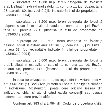
- suprafaţa de 1.000 m.p. teren categoria de folosinţă
arabil, situat în extravilanul satului ..., comuna ..., jud. Buzău, tarla
23, parcela 60; (cu vecinătăţile indicate în titlul de proprietate nr.
.../33/03.12.2004).
- suprafaţa de 1.200 m.p. teren categoria de folosinţă
păşune, situat în extravilanul satului ..., comuna ..., jud. Buzău,
tarla 45, parcela 72/1; (înscrisă în titlul de proprietate nr.
.../33/03.12.2004).
- suprafaţa de 900 m.p. teren categoria de folosinţă
păşune, situat in extravilanul satului ..., comuna ..., jud. Buzău,
tarlaua 38; (cu vecinătăţile indicate în titlul de proprietate nr.
.../33/03.12.2004).
- suprafaţa de 5.000 m.p. teren categoria de folosinţă
arabil, situat in extravilanul satului ..., comuna ..., jud. Buzău,
tarlaua 95, parcela 147. (înscrisă în titlul de proprietate nr.
.../8/08.04.2003).
În ceea ce priveşte cererea de ieşire din indiviziune, potrivit
art. 1143 alin (1) Cod Civil: „Nimeni nu poate fi obligat a rămâne
în indiviziune. Moștenitorul poate cere oricând ieșirea din
indiviziune, chiar și atunci când există convenții sau clauze
testamentare care prevăd altfel.”.
Conform art. 983 şi art. 984 din Codul de procedură civilă: