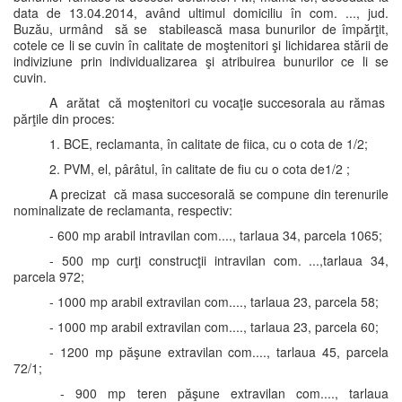
data de 13.04.2014, având ultimul domiciliu în com. ..., jud.
Buzău, urmând să se stabilească masa bunurilor de împărţit,
cotele ce li se cuvin în calitate de moştenitori şi lichidarea stării de
indiviziune prin individualizarea şi atribuirea bunurilor ce li se
cuvin.
A arătat că moştenitori cu vocaţie succesorala au rămas
părţile din proces:
1. BCE, reclamanta, în calitate de fiica, cu o cota de 1/2;
2. PVM, el, pârâtul, în calitate de fiu cu o cota de1/2 ;
A precizat că masa succesorală se compune din terenurile
nominalizate de reclamanta, respectiv:
- 600 mp arabil intravilan com...., tarlaua 34, parcela 1065;
- 500 mp curţi construcţii intravilan com. ...,tarlaua 34,
parcela 972;
- 1000 mp arabil extravilan com...., tarlaua 23, parcela 58;
- 1000 mp arabil extravilan com...., tarlaua 23, parcela 60;
- 1200 mp păşune extravilan com...., tarlaua 45, parcela
72/1;
- 900 mp teren păşune extravilan com...., tarlaua