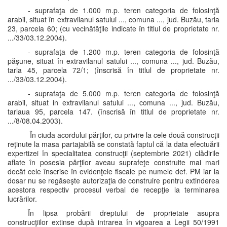
- suprafaţa de 1.000 m.p. teren categoria de folosinţă
arabil, situat în extravilanul satului ..., comuna ..., jud. Buzău, tarla
23, parcela 60; (cu vecinătăţile indicate în titlul de proprietate nr.
.../33/03.12.2004).
- suprafaţa de 1.200 m.p. teren categoria de folosinţă
păşune, situat în extravilanul satului ..., comuna ..., jud. Buzău,
tarla 45, parcela 72/1; (înscrisă în titlul de proprietate nr.
.../33/03.12.2004).
- suprafaţa de 5.000 m.p. teren categoria de folosinţă
arabil, situat in extravilanul satului ..., comuna ..., jud. Buzău,
tarlaua 95, parcela 147. (înscrisă în titlul de proprietate nr.
.../8/08.04.2003).
În ciuda acordului părţilor, cu privire la cele două construcţii
reţinute la masa partajabilă se constată faptul că la data efectuării
expertizei în specialitatea construcţii (septembrie 2021) clădirile
aflate în posesia părţilor aveau suprafeţe construite mai mari
decât cele înscrise în evidenţele fiscale pe numele def. PM iar la
dosar nu se regăseşte autorizaţia de construire pentru extinderea
acestora respectiv procesul verbal de recepţie la terminarea
lucrărilor.
În lipsa probării dreptului de proprietate asupra
construcţiilor extinse după intrarea în vigoarea a Legii 50/1991