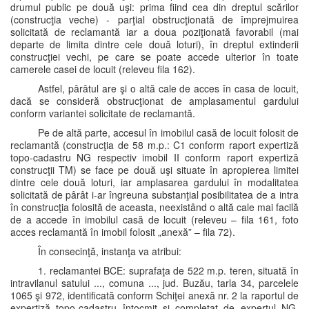
drumul public pe două uşi: prima fiind cea din dreptul scărilor
(construcţia veche) - parţial obstrucţionată de împrejmuirea
solicitată de reclamantă iar a doua poziţionată favorabil (mai
departe de limita dintre cele două loturi), în dreptul extinderii
construcţiei vechi, pe care se poate accede ulterior în toate
camerele casei de locuit (releveu fila 162).
Astfel, pârâtul are şi o altă cale de acces în casa de locuit,
dacă se consideră obstrucţionat de amplasamentul gardului
conform variantei solicitate de reclamantă.
Pe de altă parte, accesul în imobilul casă de locuit folosit de
reclamantă (construcţia de 58 m.p.: C1 conform raport expertiză
topo-cadastru NG respectiv imobil II conform raport expertiză
construcţii TM) se face pe două uşi situate în apropierea limitei
dintre cele două loturi, iar amplasarea gardului în modalitatea
solicitată de pârât i-ar îngreuna substanţial posibilitatea de a intra
în construcţia folosită de aceasta, neexistând o altă cale mai facilă
de a accede în imobilul casă de locuit (releveu – fila 161, foto
acces reclamantă în imobil folosit „anexă” – fila 72).
În consecinţă, instanţa va atribui:
1. reclamantei BCE: suprafaţa de 522 m.p. teren, situată în
intravilanul satului ..., comuna ..., jud. Buzău, tarla 34, parcelele
1065 şi 972, identificată conform Schiţei anexă nr. 2 la raportul de
expertiză topo-cadastru întocmit şi completat de expertul NG.