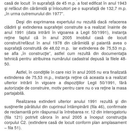
casă de locuit în suprafaţă de 45 m.p. a fost edificat în anul 1943
şi refăcut din cărămidă şi înlocuitori pe o suprafaţă de 132,7 m.p.
„în urma cutremurului din 1977”.
Deşi din exprimarea expertului nu rezultă dacă refacerea
clădirii şi extinderea suprafeţei construite s-a realizat înainte de
anul 1991 (data intrării în vigoarea a Legii 50/1991), instanţa
reţine faptul că în anul 2005 imobilul casă de locuit
construit/refăcut în anul 1978 din cărămidă şi paiantă avea o
suprafaţă construită de 48,02 m.p. iar extinderea de 75,53 m.p.
se afla „în construcţie”, astfel cum rezultă din documentaţia
tehnică pentru atribuirea numărului cadastral depusă la filele 48-
50.
Astfel, în condiţiile în care nici în anul 2005 nu era finalizată
extinderea de 75,53 m.p., instanţa reţine că aceasta s-a realizat
ulterior intrării în vigoare a dispoziţiilor Legii 50/1991, fără
autorizaţie de construire, motiv pentru care nu o va reţine la masa
partajabilă.
Realizarea extinderii ulterior anului 1991 rezultă şi din
susţinerile pârâtului din cuprinsul întâmpinării (fila 46), confirmate
de reclamantă prin răspunsul la întrebarea nr. 12 din interogatoriu
(fila 121) potrivit cărora în anul 2005 a început construcţia
corpului C2. (extindere casă de locuit conform plan amplasament
– fila 51).