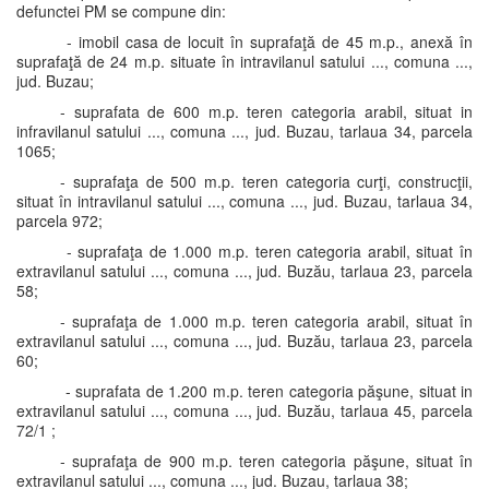
defunctei PM se compune din:
- imobil casa de locuit în suprafaţă de 45 m.p., anexă în
suprafaţă de 24 m.p. situate în intravilanul satului ..., comuna ...,
jud. Buzau;
- suprafata de 600 m.p. teren categoria arabil, situat in
infravilanul satului ..., comuna ..., jud. Buzau, tarlaua 34, parcela
1065;
- suprafaţa de 500 m.p. teren categoria curţi, construcţii,
situat în intravilanul satului ..., comuna ..., jud. Buzau, tarlaua 34,
parcela 972;
- suprafaţa de 1.000 m.p. teren categoria arabil, situat în
extravilanul satului ..., comuna ..., jud. Buzău, tarlaua 23, parcela
58;
- suprafaţa de 1.000 m.p. teren categoria arabil, situat în
extravilanul satului ..., comuna ..., jud. Buzău, tarlaua 23, parcela
60;
- suprafata de 1.200 m.p. teren categoria păşune, situat in
extravilanul satului ..., comuna ..., jud. Buzău, tarlaua 45, parcela
72/1 ;
- suprafaţa de 900 m.p. teren categoria păşune, situat în
extravilanul satului ..., comuna ..., jud. Buzau, tarlaua 38;