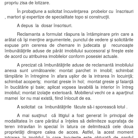
propriu zisa de lotizare.
În probaţiune a solicitat încuviinţarea probelor cu înscrisuri
, martori şi expertize de specialitate topo si construcţii.
A depus la dosar înscrisuri.
Reclamanta a formulat răspuns la întâmpinare prin care a
arătat că îşi menţine argumentele, punctul de vedere şi solicitările
expuse prin cererea de chemare in judecata şi recunoaşte
îmbunătăţirile aduse de pârât imobilului succesoral şi fireşte este
de acord cu atribuirea imobilelor conform posesiei actuale.
A precizat că îmbunătăţirile aduse de reclamantă imobilului
anexa sunt următoarele: montat parchet in imobil; schimbat
tâmplărie în întregime în afara uşilor de la intrarea în locuinţă;
schimbat acoperiş; montat gresie în hol; montat gresie şi faianţă
în bucătărie şi baie; aplicat vopsea lavabilă la interior în întreg
imobilul; montat izolaţie exterioară. Mobilierul vechi ce a aparţinut
mamei lor nu mai există, fiind înlocuit de ea.
A solicitat ca îmbunătăţirile făcute să-i sporească lotul .
A mai susţinut că litigiul a fost generat în principal de
modalitatea în care pârâtul a înţeles să delimiteze suprafaţa de
teren intravilan în special în latura ce delimitează cele doua
proprietăţi dinspre calea de acces. Astfel, la acest moment
intrarea în imobilul în care locuieşte este obturată de gardul