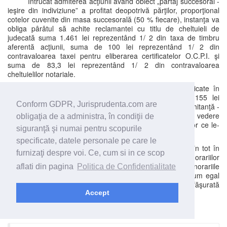
Întrucât admiterea acţiunii având obiect „partaj succesoral -
ieşire din indiviziune” a profitat deopotrivă părţilor, proporţional
cotelor cuvenite din masa succesorală (50 % fiecare), instanţa va
obliga pârâtul să achite reclamantei cu titlu de cheltuieli de
judecată suma 1.461 lei reprezentând 1/ 2 din taxa de timbru
aferentă acţiunii, suma de 100 lei reprezentând 1/ 2 din
contravaloarea taxei pentru eliberarea certificatelor O.C.P.I. şi
suma de 83,3 lei reprezentând 1/ 2 din contravaloarea
cheltuielilor notariale.
Taxele achitate de părţi pentru îmbunătăţirile indicate în
cererea principală şi în cererea reconvenţională ( 1.155 lei
Conform GDPR, Jurisprudenta.com are
reclamanta, chitanţă - fila 100 respectiv 300 lei pârâtul, chitanţă -
fila 96) rămân în sarcina celor care le-au achitat, având în vedere
obligaţia de a administra, în condiţii de
faptul că îmbunătăţirile au fost efectuate asupra imobilelor ce le-
siguranţă şi numai pentru scopurile
au fost atribuite părţilor.
specificate, datele personale pe care le
De asemenea, instanţa va dispune compensarea în tot în
furnizaţi despre voi. Ce, cum si in ce scop
ceea ce priveşte cheltuielile efectuate de părţi cu onorariilor
experţilor desemnaţi (suportate în mod egal de părţi) şi onorariile
aflati din pagina
Politica de Confidentialitate
apărătorilor aleşi (apreciate de instanţă ca fiind în cuantum egal
prin raportare la complexitatea cauzei şi activitatea desfăşurată
de avocaţi).
Accept
Domenii speta