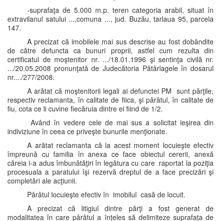
-suprafaţa de 5.000 m.p. teren categoria arabil, situat în
extravilanul satului ...,comuna ..., jud. Buzău, tarlaua 95, parcela
147.
A precizat că imobilele mai sus descrise au fost dobândite
de către defuncta ca bunuri proprii, astfel cum rezulta din
certificatul de moştenitor nr. .../18.01.1996 şi sentinţa civilă nr.
.../20.05.2008 pronunţată de Judecătoria Pătârlagele în dosarul
nr..../277/2008.
A arătat că moştenitorii legali ai defunctei PM sunt părţile,
respectiv reclamanta, în calitate de fiica, şi pârâtul, în calitate de
fiu, cota ce li cuvine fiecăruia dintre ei fiind de 1/2.
Având în vedere cele de mai sus a solicitat ieşirea din
indiviziune în ceea ce priveşte bunurile menţionate.
A arătat reclamanta că la acest moment locuieşte efectiv
împreună cu familia în anexa ce face obiectul cererii, anexă
căreia i-a adus îmbunătăţiri în legătura cu care raportat la poziţia
procesuala a paratului îşi rezervă dreptul de a face precizări şi
completări ale acţiunii.
Pârâtul locuieşte efectiv în imobilul casă de locuit.
A precizat că litigiul dintre părţi a fost generat de
modalitatea în care pârâtul a înţeles să delimiteze suprafaţa de