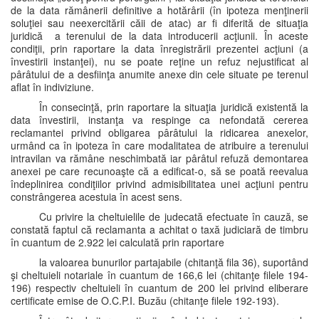
de la data rămânerii definitive a hotărârii (în ipoteza menţinerii
soluţiei sau neexercitării căii de atac) ar fi diferită de situaţia
juridică a terenului de la data introducerii acţiunii. În aceste
condiţii, prin raportare la data înregistrării prezentei acţiuni (a
învestirii instanţei), nu se poate reţine un refuz nejustificat al
pârâtului de a desfiinţa anumite anexe din cele situate pe terenul
aflat în indiviziune.
În consecinţă, prin raportare la situaţia juridică existentă la
data învestirii, instanţa va respinge ca nefondată cererea
reclamantei privind obligarea pârâtului la ridicarea anexelor,
urmând ca în ipoteza în care modalitatea de atribuire a terenului
intravilan va rămâne neschimbată iar pârâtul refuză demontarea
anexei pe care recunoaşte că a edificat-o, să se poată reevalua
îndeplinirea condiţiilor privind admisibilitatea unei acţiuni pentru
constrângerea acestuia în acest sens.
Cu privire la cheltuielile de judecată efectuate în cauză, se
constată faptul că reclamanta a achitat o taxă judiciară de timbru
în cuantum de 2.922 lei calculată prin raportare
la valoarea bunurilor partajabile (chitanţă fila 36), suportând
şi cheltuieli notariale în cuantum de 166,6 lei (chitanţe filele 194-
196) respectiv cheltuieli în cuantum de 200 lei privind eliberare
certificate emise de O.C.P.I. Buzău (chitanţe filele 192-193).