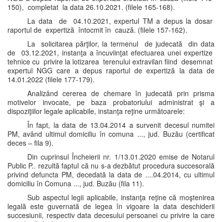
150), completat la data 26.10.2021. (filele 165-168).
La data de 04.10.2021, expertul TM a depus la dosar
raportul de expertiză întocmit în cauză. (filele 157-162).
La solicitarea părţilor, la termenul de judecată din data
de 03.12.2021, instanţa a încuviinţat efectuarea unei expertize
tehnice cu privire la lotizarea terenului extravilan fiind desemnat
expertul NGG care a depus raportul de expertiză la data de
14.01.2022 (filele 177-179).
Analizând cererea de chemare în judecată prin prisma
motivelor invocate, pe baza probatoriului administrat şi a
dispoziţiilor legale aplicabile, instanţa reţine următoarele:
În fapt, la data de 13.04.2014 a survenit decesul numitei
PM, având ultimul domiciliu în comuna ..., jud. Buzău (certificat
deces – fila 9).
Din cuprinsul Încheierii nr. 1/13.01.2020 emise de Notarul
Public P.. rezultă faptul că nu s-a dezbătut procedura succesorală
privind defuncta PM, decedată la data de ....04.2014, cu ultimul
domiciliu în Comuna ..., jud. Buzău (fila 11).
Sub aspectul legii aplicabile, instanţa reţine că moştenirea
legală este guvernată de legea în vigoare la data deschiderii
succesiunii, respectiv data decesului persoanei cu privire la care