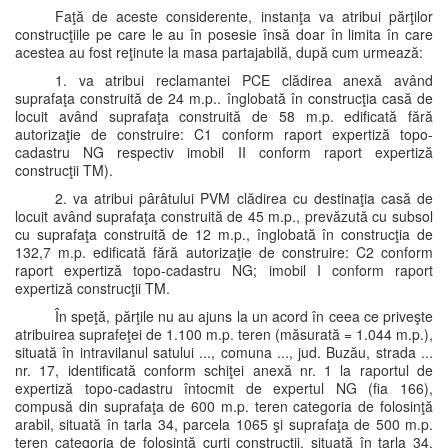
Faţă de aceste considerente, instanţa va atribui părţilor
construcţiile pe care le au în posesie însă doar în limita în care
acestea au fost reţinute la masa partajabilă, după cum urmează:
1. va atribui reclamantei PCE clădirea anexă având
suprafaţa construită de 24 m.p.. înglobată în construcţia casă de
locuit având suprafaţa construită de 58 m.p. edificată fără
autorizaţie de construire: C1 conform raport expertiză topo-
cadastru NG respectiv imobil II conform raport expertiză
construcţii TM).
2. va atribui pârâtului PVM clădirea cu destinaţia casă de
locuit având suprafaţa construită de 45 m.p., prevăzută cu subsol
cu suprafaţa construită de 12 m.p., înglobată în construcţia de
132,7 m.p. edificată fără autorizaţie de construire: C2 conform
raport expertiză topo-cadastru NG; imobil I conform raport
expertiză construcţii TM.
În speţă, părţile nu au ajuns la un acord în ceea ce priveşte
atribuirea suprafeţei de 1.100 m.p. teren (măsurată = 1.044 m.p.),
situată în intravilanul satului ..., comuna ..., jud. Buzău, strada ...
nr. 17, identificată conform schiţei anexă nr. 1 la raportul de
expertiză topo-cadastru întocmit de expertul NG (fia 166),
compusă din suprafaţa de 600 m.p. teren categoria de folosinţă
arabil, situată în tarla 34, parcela 1065 şi suprafaţa de 500 m.p.
teren categoria de folosinţă curţi construcţii, situată în tarla 34,