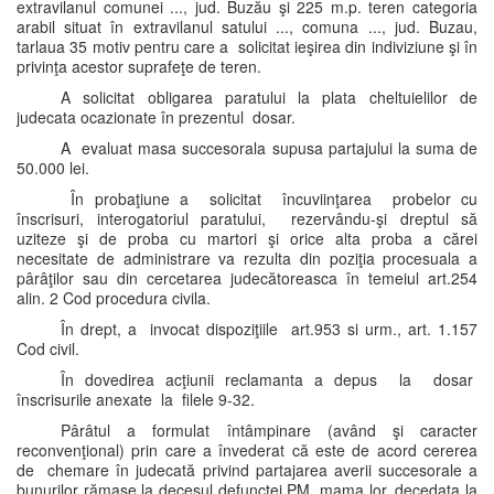
extravilanul comunei ..., jud. Buzău şi 225 m.p. teren categoria
arabil situat în extravilanul satului ..., comuna ..., jud. Buzau,
tarlaua 35 motiv pentru care a solicitat ieşirea din indiviziune şi în
privinţa acestor suprafeţe de teren.
A solicitat obligarea paratului la plata cheltuielilor de
judecata ocazionate în prezentul dosar.
A evaluat masa succesorala supusa partajului la suma de
50.000 lei.
În probaţiune a solicitat încuviinţarea probelor cu
înscrisuri, interogatoriul paratului, rezervându-şi dreptul să
uziteze şi de proba cu martori şi orice alta proba a cărei
necesitate de administrare va rezulta din poziţia procesuala a
pârâţilor sau din cercetarea judecătoreasca în temeiul art.254
alin. 2 Cod procedura civila.
În drept, a invocat dispoziţiile art.953 si urm., art. 1.157
Cod civil.
În dovedirea acţiunii reclamanta a depus la dosar
înscrisurile anexate la filele 9-32.
Pârâtul a formulat întâmpinare (având şi caracter
reconvenţional) prin care a învederat că este de acord cererea
de chemare în judecată privind partajarea averii succesorale a
bunurilor rămase la decesul defunctei PM, mama lor, decedata la