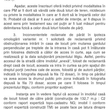
Aşadar, aceste înscrisuri oferă indicii privind modalitatea în
care PM ar fi dorit să vândă cele două loturi de teren, nicidecum
cu privire la modalitatea în care ar fi dorit să le împartă celor doi
fii. Probabil că dacă ar fi avut o astfel de intenţie, ar fi dispus în
acest sens prin testament sau cel puţin ar fi luat măsuri pentru
delimitarea fizică a celor două loturi folosite de părţi.
3. Inconvenientele reclamate de pârât în ipoteza
omologării variantei nr. 1 solicitată de reclamantă privind
obstrucţionarea intrării în casa de locuit prin mutarea gardului
perpendicular pe treptele de la intrarea în casă pot fi înlăturate
prin folosirea distinctă a căilor de acces în curte, aşa cum se
realizează şi la data soluţionării prezentului litigiu. Astfel, pentru
accesul de la stradă către imobilul „anexă”, folosit de reclamantă
drept casă de locuit, aceasta va intra în curtea sa prin spaţiul din
dreptul porţii (vechea cale de acces, folosită şi de autorii părţilor,
indicată în fotografia depusă la fila 72 dosar), în timp ce pârâtul
va avea acces la drumul public prin zona indicată în fotografia
depusă la fila 73 dosar, acces pe care îl folosea în timpul
prezentului litigiu, conform propriilor susţineri.
Instanţa are în vedere faptul că accesul în imobilul casă
de locuit folosit de către pârât (construcţia de 132,7 m.p : C2
conform raport expertiză topo-cadastru NG; imobil I conform
raport expertiză construcţii TM) se poate face pe latura dinspre