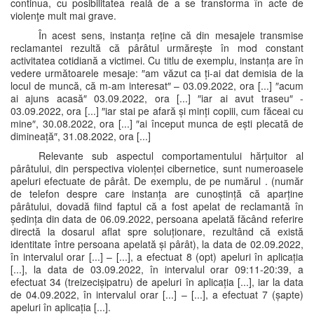
continua, cu posibilitatea reală de a se transforma în acte de
violenţe mult mai grave.
În acest sens, instanța reține că din mesajele transmise
reclamantei rezultă că pârâtul urmărește în mod constant
activitatea cotidiană a victimei. Cu titlu de exemplu, instanța are în
vedere următoarele mesaje: ″am văzut ca ți-ai dat demisia de la
locul de muncă, că m-am interesat″ – 03.09.2022, ora [...] ″acum
ai ajuns acasă″ 03.09.2022, ora [...] ″iar ai avut traseu″ -
03.09.2022, ora [...] ″iar stai pe afară și minți copiii, cum făceai cu
mine″, 30.08.2022, ora [...] ″ai început munca de ești plecată de
dimineață″, 31.08.2022, ora [...]
Relevante sub aspectul comportamentului hărțuitor al
pârâtului, din perspectiva violenței cibernetice, sunt numeroasele
apeluri efectuate de pârât. De exemplu, de pe numărul . (număr
de telefon despre care instanța are cunoștință că aparține
pârâtului, dovadă fiind faptul că a fost apelat de reclamantă în
ședința din data de 06.09.2022, persoana apelată făcând referire
directă la dosarul aflat spre soluționare, rezultând că există
identitate între persoana apelată și pârât), la data de 02.09.2022,
în intervalul orar [...] – [...], a efectuat 8 (opt) apeluri în aplicația
[...], la data de 03.09.2022, în intervalul orar 09:11-20:39, a
efectuat 34 (treizecișipatru) de apeluri în aplicația [...], iar la data
de 04.09.2022, în intervalul orar [...] – [...], a efectuat 7 (șapte)
apeluri în aplicația [...].