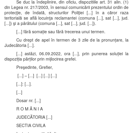
Se duc la îndeplinire, din oficiu, dispozitiile art. 31 alin. (1)
din Legea nr. 217/2003, în sensul comunicării prezentului ordin de
protecţie, de îndatã, structurilor Poliţiei [...] în a cãror raza
teritorialã se află locuinţa reclamantei (comuna [...], sat [...], jud.
[...]) şi a pârâtului (comuna [...], sat [...], jud. [...]).
[...] fără somație sau fără trecerea unui termen.
Cu drept de apel în termen de 3 zile de la pronunțare, la
Judecătoria [...].
[...] astăzi, 06.09.2022, ora [...], prin punerea soluției la
dispoziția părților prin mijlocirea grefei.
Preşedinte, Grefier,
[...] – [...] [...] [...] [...]
[...]: [...].
[...]
Dosar nr. [...]
R O M Â N I A
JUDECĂTORIA [...]
SECTIA CIVILA