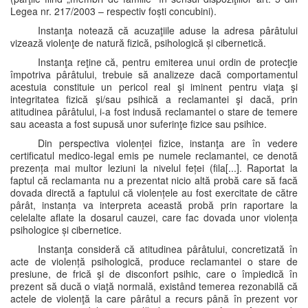
Legea nr. 217/2003 – respectiv foști concubini).
Instanţa notează că acuzaţiile aduse la adresa pârâtului
vizează violenţe de natură fizică, psihologică și cibernetică.
Instanţa reţine că, pentru emiterea unui ordin de protecţie
împotriva pârâtului, trebuie să analizeze dacă comportamentul
acestuia constituie un pericol real şi iminent pentru viaţa şi
integritatea fizică şi/sau psihică a reclamantei şi dacă, prin
atitudinea pârâtului, i-a fost indusă reclamantei o stare de temere
sau aceasta a fost supusă unor suferinţe fizice sau psihice.
Din perspectiva violenței fizice, instanţa are în vedere
certificatul medico-legal emis pe numele reclamantei, ce denotă
prezența mai multor leziuni la nivelul feței (fila[...]. Raportat la
faptul că reclamanta nu a prezentat nicio altă probă care să facă
dovada directă a faptului că violențele au fost exercitate de către
pârât, instanța va interpreta această probă prin raportare la
celelalte aflate la dosarul cauzei, care fac dovada unor violența
psihologice și cibernetice.
Instanţa consideră că atitudinea pârâtului, concretizată în
acte de violență psihologică, produce reclamantei o stare de
presiune, de frică şi de disconfort psihic, care o împiedică în
prezent să ducă o viaţă normală, existând temerea rezonabilă că
actele de violenţă la care pârâtul a recurs până în prezent vor