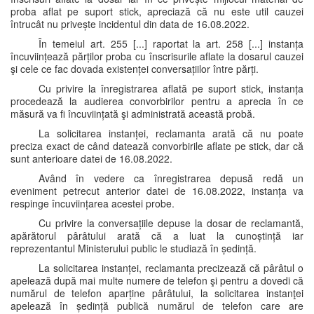
proba aflat pe suport stick, apreciază că nu este util cauzei
întrucât nu privește incidentul din data de 16.08.2022.
În temeiul art. 255 [...] raportat la art. 258 [...] instanța
încuviințează părților proba cu înscrisurile aflate la dosarul cauzei
şi cele ce fac dovada existenței conversațiilor între părți.
Cu privire la înregistrarea aflată pe suport stick, instanța
procedează la audierea convorbirilor pentru a aprecia în ce
măsură va fi încuviințată şi administrată această probă.
La solicitarea instanței, reclamanta arată că nu poate
preciza exact de când datează convorbirile aflate pe stick, dar că
sunt anterioare datei de 16.08.2022.
Având în vedere ca înregistrarea depusă redă un
eveniment petrecut anterior datei de 16.08.2022, instanța va
respinge încuviințarea acestei probe.
Cu privire la conversațiile depuse la dosar de reclamantă,
apărătorul pârâtului arată că a luat la cunoștință iar
reprezentantul Ministerului public le studiază în ședință.
La solicitarea instanței, reclamanta precizează că pârâtul o
apelează după mai multe numere de telefon şi pentru a dovedi că
numărul de telefon aparține pârâtului, la solicitarea instanţei
apelează în ședință publică numărul de telefon care are