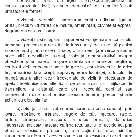
Potrivit art. 4 alin. 1 din Legea nr. 217/2003 modificată, „în
sensul prezentei legi, violenţa domestică se manifestă sub
următoarele forme:
a)violenţa verbală - adresarea printr-un limbaj jignitor,
brutal, precum utilizarea de insulte, ameninţări, cuvinte şi expresii
degradante sau umilitoare;
b)violenţa psihologică - impunerea voinţei sau a controlului
personal, provocarea de stări de tensiune şi de suferinţă psihică
în orice mod şi prin orice mijloace, prin ameninţare verbală sau în
orice altă modalitate, şantaj, violenţă demonstrativă asupra
obiectelor şi animalelor, afişare ostentativă a armelor, neglijare,
controlul vieţii personale, acte de gelozie, constrângerile de orice
fel, urmărirea fără drept, supravegherea locuinţei, a locului de
muncă sau a altor locuri frecventate de victimă, efectuarea de
apeluri telefonice sau alte tipuri de comunicări prin mijloace de
transmitere la distanţă, care prin frecvenţă, conţinut sau
momentul în care sunt emise creează temere, precum şi alte
acţiuni cu efect similar;
c)violenţa fizică - vătămarea corporală ori a sănătăţii prin
lovire, îmbrâncire, trântire, tragere de păr, înţepare, tăiere,
ardere, strangulare, muşcare, în orice formă şi de orice
intensitate, inclusiv mascate ca fiind rezultatul unor accidente, prin
otrăvire, intoxicare, precum şi alte acţiuni cu efect similar,
supunerea la eforturi fiziceepuizante sau la activităţi cu grad mare