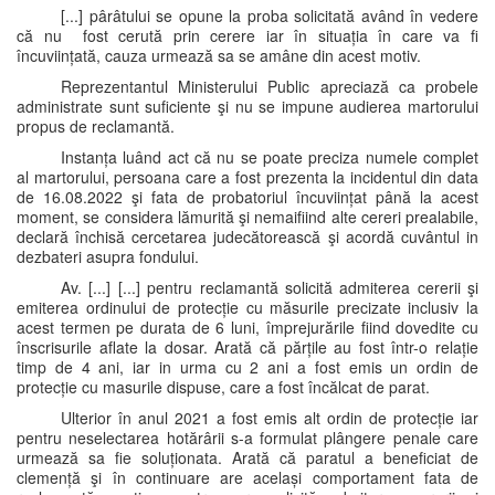
[...] pârâtului se opune la proba solicitată având în vedere
că nu fost cerută prin cerere iar în situația în care va fi
încuviințată, cauza urmează sa se amâne din acest motiv.
Reprezentantul Ministerului Public apreciază ca probele
administrate sunt suficiente şi nu se impune audierea martorului
propus de reclamantă.
Instanța luând act că nu se poate preciza numele complet
al martorului, persoana care a fost prezenta la incidentul din data
de 16.08.2022 şi fata de probatoriul încuviințat până la acest
moment, se considera lămurită şi nemaifiind alte cereri prealabile,
declară închisă cercetarea judecătorească şi acordă cuvântul in
dezbateri asupra fondului.
Av. [...] [...] pentru reclamantă solicită admiterea cererii şi
emiterea ordinului de protecție cu măsurile precizate inclusiv la
acest termen pe durata de 6 luni, împrejurările fiind dovedite cu
înscrisurile aflate la dosar. Arată că părțile au fost într-o relație
timp de 4 ani, iar in urma cu 2 ani a fost emis un ordin de
protecție cu masurile dispuse, care a fost încălcat de parat.
Ulterior în anul 2021 a fost emis alt ordin de protecție iar
pentru neselectarea hotărârii s-a formulat plângere penale care
urmează sa fie soluționata. Arată că paratul a beneficiat de
clemență şi în continuare are același comportament fata de