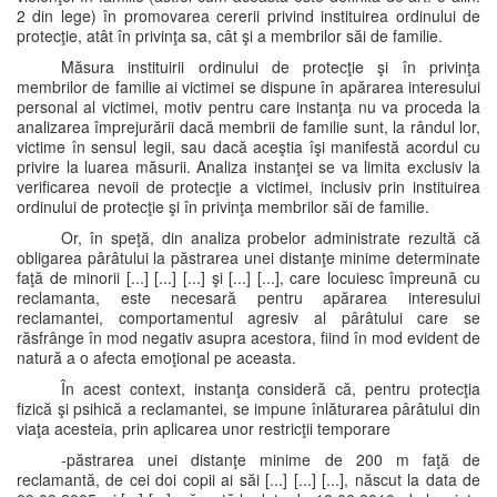
2 din lege) în promovarea cererii privind instituirea ordinului de
protecţie, atât în privinţa sa, cât şi a membrilor săi de familie.
Măsura instituirii ordinului de protecţie şi în privinţa
membrilor de familie ai victimei se dispune în apărarea interesului
personal al victimei, motiv pentru care instanţa nu va proceda la
analizarea împrejurării dacă membrii de familie sunt, la rândul lor,
victime în sensul legii, sau dacă aceştia îşi manifestă acordul cu
privire la luarea măsurii. Analiza instanţei se va limita exclusiv la
verificarea nevoii de protecţie a victimei, inclusiv prin instituirea
ordinului de protecţie şi în privinţa membrilor săi de familie.
Or, în speţă, din analiza probelor administrate rezultă că
obligarea pârâtului la păstrarea unei distanţe minime determinate
faţă de minorii [...] [...] [...] şi [...] [...], care locuiesc împreună cu
reclamanta, este necesară pentru apărarea interesului
reclamantei, comportamentul agresiv al pârâtului care se
răsfrânge în mod negativ asupra acestora, fiind în mod evident de
natură a o afecta emoţional pe aceasta.
În acest context, instanţa consideră că, pentru protecţia
fizică şi psihică a reclamantei, se impune înlăturarea pârâtului din
viaţa acesteia, prin aplicarea unor restricţii temporare
-păstrarea unei distanţe minime de 200 m faţă de
reclamantă, de cei doi copii ai săi [...] [...] [...], născut la data de