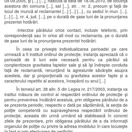
09.09.2005, şi [...] [...], născută la data de 18.06.2010, de locuinţa
acestora din comuna [...], sat [...], str. . nr. 2, precum şi faţă de
locul de muncă al reclamantei [...] [...] [...]., cu sediul în mun. [...],
[...] [...], nr. 4, jud. [...], pe o durată de şase luni de la pronunţarea
prezentei hotărâri.
-Interzice pârâtului orice contact, inclusiv telefonic, prin
corespondenţă sau în orice alt mod cu reclamanta, pe o durată
de şase luni de la pronunţarea prezentei hotărâri.
În ceea ce priveşte individualizarea perioadei pe care
urmează a fi instituit ordinul de protecţie, instanţa apreciază că o
perioadă de 6 luni este necesară pentru ca pârâtul să
conştientizeze gravitatea faptelor sale şi să îşi îndrepte conduita
faţă de reclamantă, renunţând la agresiunile săvârşite asupra
acesteia, dar şi proporţională cu gravitatea acestor fapte și a
caracterului repetitiv al acestora, începând cu anul [...]
În temeiul art. 38 alin. 5 din Legea nr. 217/2003, instanţa va
institui măsura de control al respectării ordinului de protecţie şi
pentru prevenirea încălcării acestuia, prin obligarea pârâtului de a
se prezenta periodic, respectiv o dată pe săptămână, la secţia de
poliţie competentă cu supravegherea respectării ordinului de
protecţie, aceasta din urmă urmând să stabilească în concret
zilele de prezentare, prin obligarea pârâtului de a da informaţii
organului de poliţie cu privire la adresa imobilului în care locuieşte
în fapt şi prin efectuarea de verificări