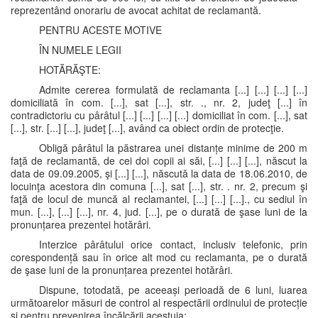
reprezentând onorariu de avocat achitat de reclamantă.
PENTRU ACESTE MOTIVE
ÎN NUMELE LEGII
HOTĂRĂŞTE:
Admite cererea formulată de reclamanta [...] [...] [...] [...]
domiciliată în com. [...], sat [...], str. ., nr. 2, judeţ [...] în
contradictoriu cu pârâtul [...] [...] [...] [...] domiciliat în com. [...], sat
[...], str. [...] [...], judeţ [...], având ca obiect ordin de protecţie.
Obligă pârâtul la păstrarea unei distanțe minime de 200 m
faţă de reclamantă, de cei doi copii ai săi, [...] [...] [...], născut la
data de 09.09.2005, şi [...] [...], născută la data de 18.06.2010, de
locuinţa acestora din comuna [...], sat [...], str. . nr. 2, precum şi
faţă de locul de muncă al reclamantei, [...] [...] [...]., cu sediul în
mun. [...], [...] [...], nr. 4, jud. [...], pe o durată de şase luni de la
pronunțarea prezentei hotărâri.
Interzice pârâtului orice contact, inclusiv telefonic, prin
corespondență sau în orice alt mod cu reclamanta, pe o durată
de şase luni de la pronunțarea prezentei hotărâri.
Dispune, totodată, pe aceeași perioadă de 6 luni, luarea
următoarelor măsuri de control al respectării ordinului de protecție
şi pentru prevenirea încălcării acestuia: