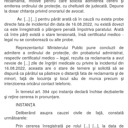
reclamantă, motive pentru care solicită admiterea cererii şi
emiterea ordinului de protecție, cu cheltuieli de judecată. Depune
la dosar chitanța privind onorariul de avocat.
Av. [...] [...] pentru pârât arată că în cauză nu exista probe
directe fata de incidentul din data de 16.08.2022, nu există dovezi
ca este înregistrată o plângere penală împotriva paratului. Arată
că între părți există o stare tensionată, însă certificatul medico -
legal nu se coroborează cu alte probe.
Reprezentantul Ministerului Public pune concluzii de
admitere a ordinului de protecție, din probatoriul administrat,
respectiv certificatul medico – legal, rezulta ca reclamanta a avut
nevoie de [...] zile de îngrijiri medicale cu privire la incidentul din
16.08.2022, aceasta are o stare de temere şi solicită să se
dispună ca pârâtul sa păstreze o distanţă fata de reclamanta şi de
minori, faţă de locuința şi locul său de munca precum şi
interzicerea oricărui contact telefonic.
În temeiul art. 394 cpc instanța declară închise dezbaterile
şi reţine cererea in pronunțare.
INSTANŢA
Deliberând asupra cauzei civile de faţă, constată
următoarele:
Prin cererea înregistrată pe rolul [...] [...], la data de