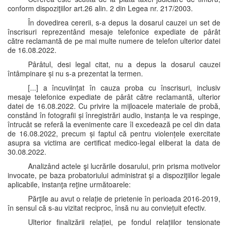
conform dispoziţiilor art.26 alin. 2 din Legea nr. 217/2003.
În dovedirea cererii, s-a depus la dosarul cauzei un set de
înscrisuri reprezentând mesaje telefonice expediate de pârât
către reclamantă de pe mai multe numere de telefon ulterior datei
de 16.08.2022.
Pârâtul, desi legal citat, nu a depus la dosarul cauzei
întâmpinare și nu s-a prezentat la termen.
[...] a încuviinţat în cauza proba cu înscrisuri, inclusiv
mesaje telefonice expediate de pârât către reclamantă, ulterior
datei de 16.08.2022. Cu privire la mijloacele materiale de probă,
constând în fotografii și înregistrări audio, instanța le va respinge,
întrucât se referă la evenimente care îl excedează pe cel din data
de 16.08.2022, precum și faptul că pentru violențele exercitate
asupra sa victima are certificat medico-legal eliberat la data de
30.08.2022.
Analizând actele şi lucrările dosarului, prin prisma motivelor
invocate, pe baza probatoriului administrat şi a dispoziţiilor legale
aplicabile, instanţa reţine următoarele:
Părţile au avut o relație de prietenie în perioada 2016-2019,
în sensul că s-au vizitat reciproc, însă nu au conviețuit efectiv.
Ulterior finalizării relației, pe fondul relațiilor tensionate