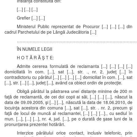
Instanța constituită din:
[...] [...] [...]
Grefier [...] [...]
Ministerul Public reprezentat de Procuror [...] [...] [...] din
cadrul Parchetului de pe Lângă Judecătoria [...]
……………………………………………………………………………
ÎN NUMELE LEGII
H O T Ă R Ă Ş T E:
Admite cererea formulată de reclamanta [...] [...] [...] [...]
domiciliată în com. [...], sat [...], str. ., nr. 2, judeţ [...] în
contradictoriu cu pârâtul [...] [...] [...] [...] domiciliat în com. [...], sat
[...], str. [...] [...], judeţ [...], având ca obiect ordin de protecţie.
Obligă pârâtul la păstrarea unei distanțe minime de 200 m
faţă de reclamantă, de cei doi copii ai săi, [...] [...] [...], născut la
data de 09.09.2005, şi [...] [...], născută la data de 18.06.2010, de
locuinţa acestora din comuna [...], sat [...], str. . nr. 2, precum şi
faţă de locul de muncă al reclamantei, [...] [...] [...]., cu sediul în
mun. [...], [...] [...], nr. 4, jud. [...], pe o durată de şase luni de la
pronunțarea prezentei hotărâri.
Interzice pârâtului orice contact, inclusiv telefonic, prin