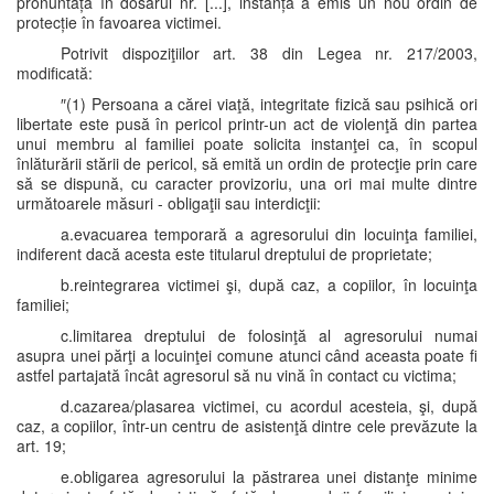
pronuntață în dosarul nr. [...], instanța a emis un nou ordin de
protecție în favoarea victimei.
Potrivit dispoziţiilor art. 38 din Legea nr. 217/2003,
modificată:
″(1) Persoana a cărei viaţă, integritate fizică sau psihică ori
libertate este pusă în pericol printr-un act de violenţă din partea
unui membru al familiei poate solicita instanţei ca, în scopul
înlăturării stării de pericol, să emită un ordin de protecţie prin care
să se dispună, cu caracter provizoriu, una ori mai multe dintre
următoarele măsuri - obligaţii sau interdicţii:
a.evacuarea temporară a agresorului din locuinţa familiei,
indiferent dacă acesta este titularul dreptului de proprietate;
b.reintegrarea victimei şi, după caz, a copiilor, în locuinţa
familiei;
c.limitarea dreptului de folosinţă al agresorului numai
asupra unei părţi a locuinţei comune atunci când aceasta poate fi
astfel partajată încât agresorul să nu vină în contact cu victima;
d.cazarea/plasarea victimei, cu acordul acesteia, şi, după
caz, a copiilor, într-un centru de asistenţă dintre cele prevăzute la
art. 19;
e.obligarea agresorului la păstrarea unei distanţe minime