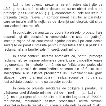
[...] nu fac obiectul prezentei cereri, actele săvârșite de
pârât și analizate în celelalte dosare ce au ca obiect ordine de
protecție (11146/231/2022 și [...], coroborate cu cele analizate în
prezenta cauză, relevă un comportament hățuitor al pârâtului,
care se înscrie atât în noțiunea de violență psihologică, cât și de
cea violență cibernetică.
În concluzie, din analiza coroborată a pieselor probatorii ale
dosarului şi din constatările completului din sala de şedinţă,
instanţa reţine că se conturează aşadar pericolul pe care actele
săvârşite de pârât îl prezintă pentru integritatea fizică și psihică a
reclamantei și a familiei sale, în speță copiii minori.
În acest context, instanţa apreciază că, pentru protecţia
reclamantei, se impune admiterea cererii, prin dispoziţiile legale
reglementate în materie urmărindu-se înlăturarea pericolului
iminent ce rezultă din manifestările concrete ale pârâtului, fiind
inacceptabil a se aştepta producerea unui eveniment mai grav,
situaţie în care nu ar mai putea fi realizat scopul pentru care au
fost edictate aceste norme cu caracter special.
În ceea ce priveşte solicitarea de obligare a pârâtului la
păstrarea unei distanţe minime faţă de minorii [...] [...] [...] şi [...]
[...], instanţa reţine că art. 38 alin. 1 lit. e din Legea nr. 217/2003,
republicată, recunoaşte calitate procesuală activă victimei
violenţei în familie (astfel cum aceasta este definită de art. 5 alin.