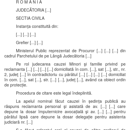
R O M Â N I A
JUDECĂTORIA [...]
SECTIA CIVILA
Instanța constituită din:
[...] [...] [...]
Grefier [...] [...]
Ministerul Public reprezentat de Procuror [...] [...] [...] din
cadrul Parchetului de pe Lângă Judecătoria [...]
Pe rol judecarea cauzei Minori şi familie privind pe
reclamanta [...] [...] [...] [...] domiciliată în com. [...], sat [...], str., nr.
2, judeţ [...] în contradictoriu cu pârâtul [...] [...] [...] [...] domiciliat
în com. [...], sat [...], str. [...] [...], judeţ [...], având ca obiect ordin
de protecție.
Procedura de citare este legal îndeplinită.
La apelul nominal făcut cauzei în ședința publică au
răspuns reclamanta personal şi asistată de av. [...] [...] care
depune la dosar împuternicire avocațială şi av. [...] [...] pentru
pârâtul lipsă care depune la dosar delegație pentru asistenta
judiciară nr. [...]