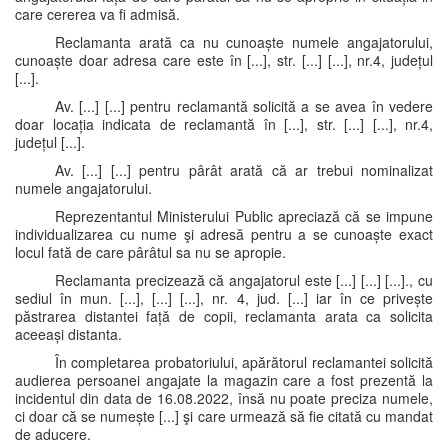
care cererea va fi admisă.
Reclamanta arată ca nu cunoaște numele angajatorului,
cunoaște doar adresa care este în [...], str. [...] [...], nr.4, județul
[...].
Av. [...] [...] pentru reclamantă solicită a se avea în vedere
doar locația indicata de reclamantă în [...], str. [...] [...], nr.4,
județul [...].
Av. [...] [...] pentru pârât arată că ar trebui nominalizat
numele angajatorului.
Reprezentantul Ministerului Public apreciază că se impune
individualizarea cu nume şi adresă pentru a se cunoaște exact
locul fată de care pârâtul sa nu se apropie.
Reclamanta precizează că angajatorul este [...] [...] [...]., cu
sediul în mun. [...], [...] [...], nr. 4, jud. [...] iar în ce privește
păstrarea distantei față de copii, reclamanta arata ca solicita
aceeași distanta.
În completarea probatoriului, apărătorul reclamantei solicită
audierea persoanei angajate la magazin care a fost prezentă la
incidentul din data de 16.08.2022, însă nu poate preciza numele,
ci doar că se numește [...] şi care urmează să fie citată cu mandat
de aducere.