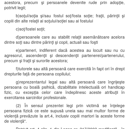
acestora, precum şi persoanele devenite rude prin adopţie,
potrivit legii;
b)soţul/soţia şi/sau fostul soţ/fosta soţie; fraţii, părinţii şi
copiii din alte relaţii ai soţului/soţiei sau ai fostului
c)soţ/fostei soţii;
d)persoanele care au stabilit relaţii asemănătoare acelora
dintre soţi sau dintre părinţi şi copii, actuali sau foşti
e)parteneri, indiferent dacă acestea au locuit sau nu cu
agresorul, ascendenţii şi descendenţii partenerei/partenerului,
precum şi fraţii şi surorile acestora;
f)tutorele sau altă persoană care exercită în fapt ori în drept
drepturile faţă de persoana copilului;
g)reprezentantul legal sau altă persoană care îngrijeşte
persoana cu boală psihică, dizabilitate intelectuală ori handicap
fizic, cu excepţia celor care îndeplinesc aceste atribuţii în
exercitarea sarcinilor profesionale.
(2) În sensul prezentei legi prin victimă se înţelege
persoana fizică ce este supusă uneia sau mai multor forme de
violenţă prevăzute la art.4, inclusiv copiii martori la aceste forme
de violenţă″.