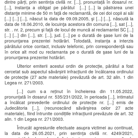
dintre părți, prin sentința civilă nr. [...], pronuntață în dosarul nr.
[...], instanța a obligat pe pârâtul [...] [...] la păstrarea unei
distanţe minime de 50 m faţă de reclamantă, de cei doi copii ai săi
[...] [...] [...], născut la data de 09.09.2005, şi [...] [...], născută la
data de 18.06.2010, de locuinţa acestora din comuna [...], sat [...],
str. . nr. 2, precum şi faţă de locul de muncă al reclamantei SC [...]
[...] [...] din [...], str. [...], jud. [...] pe o durată de şase luni de la
pronunţarea prezentei hotărâri. Totodată, instanța a interzis
pârâtului orice contact, inclusiv telefonic, prin corespondenţă sau
în orice alt mod cu reclamanta pe o durată de şase luni de la
pronunţarea prezentei hotărâri.
Ulterior emiterii acestui ordin de protecție, pârâtul a fost
cercetat sub aspectul săvârșirii infracțiunii de încălcarea ordinului
de protecție (27 acte materiale) prevăzută de art. 32 alin. 1 din
Legea nr. 271/2003.
[...] cum s-a reținut în încheierea din 11.05.2022,
pronunțată în dosarul nr. 535/231/2022, în perioada [...], intimatul
a încălcat prevederile ordinului de protecție nr. [...] emis de
Judecătoria [...], (recunoscând săvârșirea celor 27 acte
materiale), fiind întrunite condițiile infracțiunii prevăzute de art. 32
alin. 1 din Legea nr. 271/2003.
Întrucât agresiunile efectuate asupra victimei au continuat,
la data de 26.05.2021, prin sentința civilă nr. 4249/2021,