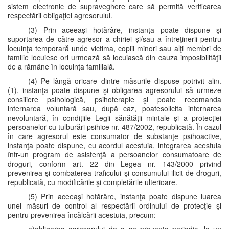
sistem electronic de supraveghere care să permită verificarea
respectării obligaţiei agresorului.
(3) Prin aceeaşi hotărâre, instanţa poate dispune şi
suportarea de către agresor a chiriei şi/sau a întreţinerii pentru
locuinţa temporară unde victima, copiii minori sau alţi membri de
familie locuiesc ori urmează să locuiască din cauza imposibilităţii
de a rămâne în locuinţa familială.
(4) Pe lângă oricare dintre măsurile dispuse potrivit alin.
(1), instanţa poate dispune şi obligarea agresorului să urmeze
consiliere psihologică, psihoterapie şi poate recomanda
internarea voluntară sau, după caz, poatesolicita internarea
nevoluntară, în condiţiile Legii sănătăţii mintale şi a protecţiei
persoanelor cu tulburări psihice nr. 487/2002, republicată. În cazul
în care agresorul este consumator de substanţe psihoactive,
instanţa poate dispune, cu acordul acestuia, integrarea acestuia
într-un program de asistenţă a persoanelor consumatoare de
droguri, conform art. 22 din Legea nr. 143/2000 privind
prevenirea şi combaterea traficului şi consumului ilicit de droguri,
republicată, cu modificările şi completările ulterioare.
(5) Prin aceeaşi hotărâre, instanţa poate dispune luarea
unei măsuri de control al respectării ordinului de protecţie şi
pentru prevenirea încălcării acestuia, precum: