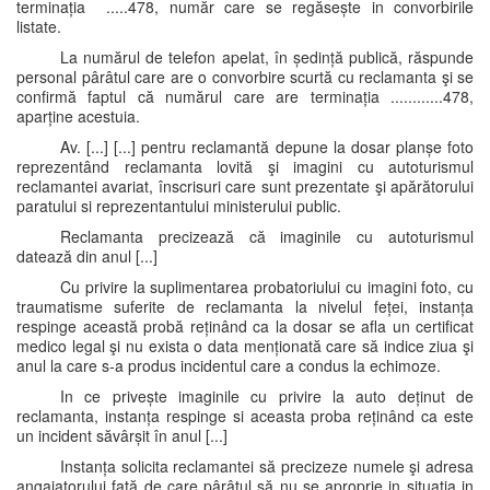
terminația .....478, număr care se regăsește in convorbirile
listate.
La numărul de telefon apelat, în ședință publică, răspunde
personal pârâtul care are o convorbire scurtă cu reclamanta şi se
confirmă faptul că numărul care are terminația ............478,
aparține acestuia.
Av. [...] [...] pentru reclamantă depune la dosar planșe foto
reprezentând reclamanta lovită şi imagini cu autoturismul
reclamantei avariat, înscrisuri care sunt prezentate şi apărătorului
paratului si reprezentantului ministerului public.
Reclamanta precizează că imaginile cu autoturismul
datează din anul [...]
Cu privire la suplimentarea probatoriului cu imagini foto, cu
traumatisme suferite de reclamanta la nivelul feței, instanța
respinge această probă reținând ca la dosar se afla un certificat
medico legal şi nu exista o data menționată care să indice ziua şi
anul la care s-a produs incidentul care a condus la echimoze.
In ce privește imaginile cu privire la auto deținut de
reclamanta, instanța respinge si aceasta proba reținând ca este
un incident săvârșit în anul [...]
Instanța solicita reclamantei să precizeze numele şi adresa
angajatorului față de care pârâtul să nu se aproprie in situația in