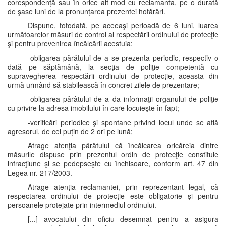
corespondență sau în orice alt mod cu reclamanta, pe o durată
de şase luni de la pronunțarea prezentei hotărâri.
Dispune, totodată, pe aceeaşi perioadă de 6 luni, luarea
următoarelor măsuri de control al respectării ordinului de protecţie
şi pentru prevenirea încălcării acestuia:
-obligarea pârâtului de a se prezenta periodic, respectiv o
dată pe săptămână, la secţia de poliţie competentă cu
supravegherea respectării ordinului de protecţie, aceasta din
urmă urmând să stabilească în concret zilele de prezentare;
-obligarea pârâtului de a da informaţii organului de poliţie
cu privire la adresa imobilului în care locuieşte în fapt;
-verificări periodice şi spontane privind locul unde se află
agresorul, de cel puțin de 2 ori pe lună;
Atrage atenţia pârâtului că încălcarea oricăreia dintre
măsurile dispuse prin prezentul ordin de protecţie constituie
infracţiune şi se pedepseşte cu închisoare, conform art. 47 din
Legea nr. 217/2003.
Atrage atenţia reclamantei, prin reprezentant legal, că
respectarea ordinului de protecţie este obligatorie şi pentru
persoanele protejate prin intermediul ordinului.
[...] avocatului din oficiu desemnat pentru a asigura