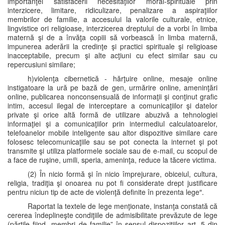
importanţei satisfacerii necesităţilor moral-spirituale prin
interzicere, limitare, ridiculizare, penalizare a aspiraţiilor
membrilor de familie, a accesului la valorile culturale, etnice,
lingvistice ori religioase, interzicerea dreptului de a vorbi în limba
maternă şi de a învăţa copiii să vorbească în limba maternă,
impunerea aderării la credinţe şi practici spirituale şi religioase
inacceptabile, precum şi alte acţiuni cu efect similar sau cu
repercusiuni similare;
h)violenţa cibernetică - hărţuire online, mesaje online
instigatoare la ură pe bază de gen, urmărire online, ameninţări
online, publicarea nonconsensuală de informaţii şi conţinut grafic
intim, accesul ilegal de interceptare a comunicaţiilor şi datelor
private şi orice altă formă de utilizare abuzivă a tehnologiei
informaţiei şi a comunicaţiilor prin intermediul calculatoarelor,
telefoanelor mobile inteligente sau altor dispozitive similare care
folosesc telecomunicaţiile sau se pot conecta la internet şi pot
transmite şi utiliza platformele sociale sau de e-mail, cu scopul de
a face de ruşine, umili, speria, ameninţa, reduce la tăcere victima.
(2) În nicio formă şi în nicio împrejurare, obiceiul, cultura,
religia, tradiţia şi onoarea nu pot fi considerate drept justificare
pentru niciun tip de acte de violenţă definite în prezenta lege″.
Raportat la textele de lege menţionate, instanţa constată că
cererea îndeplineşte condiţiile de admisibilitate prevăzute de lege
(părţile fiind „membri de familie” în sensul dispoziţiilor art. 5 din