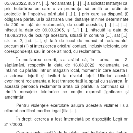
05.09.2022, sub nr. [...], reclamanta [...] [...] a solicitat instanţei ca,
prin hotărârea pe care o va pronunţa, să emită un ordin de
protecţie în împotriva pârâtului [...] [...] prin care sa dispună (i)
obligarea pârâtului la păstrarea unei distanţe minime determinate
de 200 m faţă de reclamantă, de copiii acesteia, [...] [...] [...],
născut la data de 09.09.2005, şi [...] [...], născută la data de
18.06.2010, de locuinţa acestora, situată în comuna [...], sat [...],
str. nr. 2, jud. [...], și față de locul de muncă al reclamantei,
precum și (ii) şi interzicerea oricărui contact, inclusiv telefonic, prin
corespondenţă sau în orice alt mod, cu reclamanta.
În motivarea cererii, s-a arătat că, în urma cu 2
săptămâni, respectiv la data de 16.08.2022, reclamanta s-a
întâlnit cu pârâtul într-un magazin local, moment în care acesta i-
a adresat injurii și lovituri la nivelul feței. Ulterior acestui
eveniment reclamanta a fost transportată la spital cu salvarea. În
această perioadă reclamanta arată că pârâtul a continuat să îi
trimită mesajele telefonice ce conțin expresii jignitoare și
amenințări.
Pentru violențele exercitate asupra acesteia victimei i s-a
eliberat certificat medico-legal (fila [...].
În drept, cererea a fost întemeiată pe dispoziţiile Legii nr.
217/2003..
Cererea este scutită de la plata taxei judiciare de timbru,