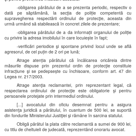
-obligarea pârâtului de a se prezenta periodic, respectiv o
dată pe săptămână, la secţia de poliție competentă cu
supravegherea respectării ordinului de protecţie, aceasta din
urmă urmând să stabilească în concret zilele de prezentare;
-obligarea pârâtului de a da informații organului de poliție
cu privire la adresa imobilului în care locuiește în fapt;
-verificări periodice şi spontane privind locul unde se află
agresorul, de cel puțin de 2 ori pe lună;
Atrage atenția pârâtului că încălcarea oricăreia dintre
măsurile dispuse prin prezentul ordin de protecţie constituie
infracțiune şi se pedepsește cu închisoare, conform art. 47 din
Legea nr. 217/2003.
Atrage atenţia reclamantei, prin reprezentant legal, că
respectarea ordinului de protecţie este obligatorie şi pentru
persoanele protejate prin intermediul ordinului.
[...] avocatului din oficiu desemnat pentru a asigura
asistenţa juridică a pârâtului, în cuantum de 500 lei, se suportă
din fondurile Ministerului Justiţiei şi rămâne în sarcina statului.
Obligă pârâtul la plata către reclamantă a sumei de 900 lei,
cu titlu de cheltuieli de judecată, reprezentând onorariu avocat.