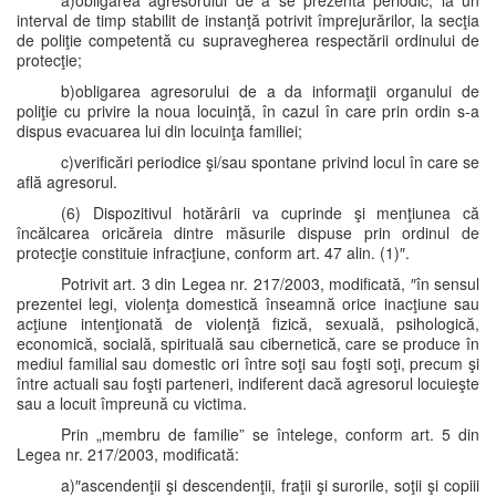
a)obligarea agresorului de a se prezenta periodic, la un
interval de timp stabilit de instanţă potrivit împrejurărilor, la secţia
de poliţie competentă cu supravegherea respectării ordinului de
protecţie;
b)obligarea agresorului de a da informaţii organului de
poliţie cu privire la noua locuinţă, în cazul în care prin ordin s-a
dispus evacuarea lui din locuinţa familiei;
c)verificări periodice şi/sau spontane privind locul în care se
află agresorul.
(6) Dispozitivul hotărârii va cuprinde şi menţiunea că
încălcarea oricăreia dintre măsurile dispuse prin ordinul de
protecţie constituie infracţiune, conform art. 47 alin. (1)″.
Potrivit art. 3 din Legea nr. 217/2003, modificată, ″în sensul
prezentei legi, violenţa domestică înseamnă orice inacţiune sau
acţiune intenţionată de violenţă fizică, sexuală, psihologică,
economică, socială, spirituală sau cibernetică, care se produce în
mediul familial sau domestic ori între soţi sau foşti soţi, precum şi
între actuali sau foşti parteneri, indiferent dacă agresorul locuieşte
sau a locuit împreună cu victima.
Prin „membru de familie” se întelege, conform art. 5 din
Legea nr. 217/2003, modificată:
a)″ascendenţii şi descendenţii, fraţii şi surorile, soţii şi copiii