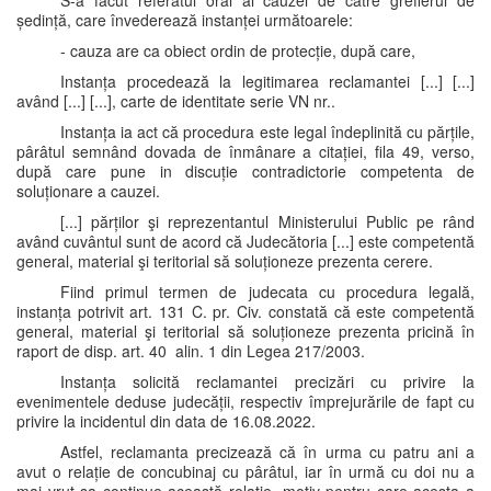
S-a făcut referatul oral al cauzei de către grefierul de
ședință, care învederează instanței următoarele:
- cauza are ca obiect ordin de protecție, după care,
Instanța procedează la legitimarea reclamantei [...] [...]
având [...] [...], carte de identitate serie VN nr..
Instanța ia act că procedura este legal îndeplinită cu părțile,
pârâtul semnând dovada de înmânare a citației, fila 49, verso,
după care pune in discuție contradictorie competenta de
soluționare a cauzei.
[...] părților şi reprezentantul Ministerului Public pe rând
având cuvântul sunt de acord că Judecătoria [...] este competentă
general, material şi teritorial să soluționeze prezenta cerere.
Fiind primul termen de judecata cu procedura legală,
instanța potrivit art. 131 C. pr. Civ. constată că este competentă
general, material şi teritorial să soluționeze prezenta pricină în
raport de disp. art. 40 alin. 1 din Legea 217/2003.
Instanța solicită reclamantei precizări cu privire la
evenimentele deduse judecății, respectiv împrejurările de fapt cu
privire la incidentul din data de 16.08.2022.
Astfel, reclamanta precizează că în urma cu patru ani a
avut o relație de concubinaj cu pârâtul, iar în urmă cu doi nu a