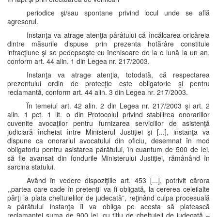
periodice şi/sau spontane privind locul unde se află
agresorul.
Instanţa va atrage atenţia pârâtului că încălcarea oricăreia
dintre măsurile dispuse prin prezenta hotărâre constituie
infracţiune şi se pedepseşte cu închisoare de la o lună la un an,
conform art. 44 alin. 1 din Legea nr. 217/2003.
Instanţa va atrage atenţia, totodată, că respectarea
prezentului ordin de protecţie este obligatorie şi pentru
reclamantă, conform art. 44 alin. 3 din Legea nr. 217/2003.
În temeiul art. 42 alin. 2 din Legea nr. 217/2003 şi art. 2
alin. 1 pct. 1 lit. o din Protocolul privind stabilirea onorariilor
cuvenite avocaţilor pentru furnizarea serviciilor de asistenţă
judiciară încheiat între Ministerul Justiţiei şi [...], instanţa va
dispune ca onorariul avocatului din oficiu, desemnat în mod
obligatoriu pentru asistarea pârâtului, în cuantum de 500 de lei,
să fie avansat din fondurile Ministerului Justiţiei, rămânând în
sarcina statului.
Având în vedere dispoziţiile art. 453 [...], potrivit cărora
,,partea care cade în pretenţii va fi obligată, la cererea celeilalte
părţi la plata cheltuielilor de judecată”, reţinând culpa procesuală
a pârâtului instanţa îl va obliga pe acesta să platească
reclamantei suma de 900 lei, cu titlu de cheltuieli de judecată –