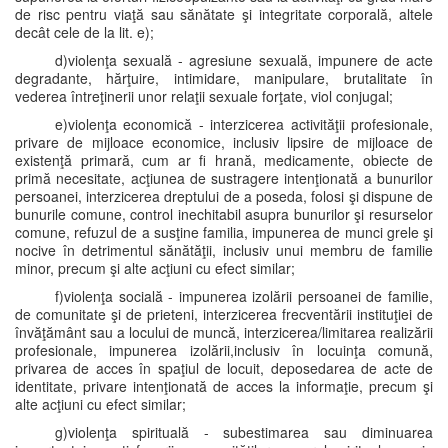
de risc pentru viaţă sau sănătate şi integritate corporală, altele
decât cele de la lit. e);
d)violenţa sexuală - agresiune sexuală, impunere de acte
degradante, hărţuire, intimidare, manipulare, brutalitate în
vederea întreţinerii unor relaţii sexuale forţate, viol conjugal;
e)violenţa economică - interzicerea activităţii profesionale,
privare de mijloace economice, inclusiv lipsire de mijloace de
existenţă primară, cum ar fi hrană, medicamente, obiecte de
primă necesitate, acţiunea de sustragere intenţionată a bunurilor
persoanei, interzicerea dreptului de a poseda, folosi şi dispune de
bunurile comune, control inechitabil asupra bunurilor şi resurselor
comune, refuzul de a susţine familia, impunerea de munci grele şi
nocive în detrimentul sănătăţii, inclusiv unui membru de familie
minor, precum şi alte acţiuni cu efect similar;
f)violenţa socială - impunerea izolării persoanei de familie,
de comunitate şi de prieteni, interzicerea frecventării instituţiei de
învăţământ sau a locului de muncă, interzicerea/limitarea realizării
profesionale, impunerea izolării,inclusiv în locuinţa comună,
privarea de acces în spaţiul de locuit, deposedarea de acte de
identitate, privare intenţionată de acces la informaţie, precum şi
alte acţiuni cu efect similar;
g)violenţa spirituală - subestimarea sau diminuarea