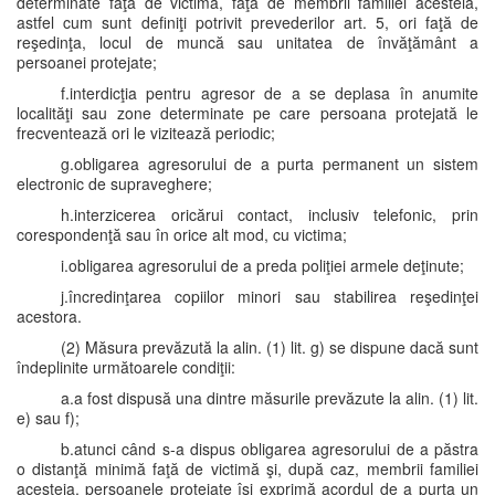
determinate faţă de victimă, faţă de membrii familiei acesteia,
astfel cum sunt definiţi potrivit prevederilor art. 5, ori faţă de
reşedinţa, locul de muncă sau unitatea de învăţământ a
persoanei protejate;
f.interdicţia pentru agresor de a se deplasa în anumite
localităţi sau zone determinate pe care persoana protejată le
frecventează ori le vizitează periodic;
g.obligarea agresorului de a purta permanent un sistem
electronic de supraveghere;
h.interzicerea oricărui contact, inclusiv telefonic, prin
corespondenţă sau în orice alt mod, cu victima;
i.obligarea agresorului de a preda poliţiei armele deţinute;
j.încredinţarea copiilor minori sau stabilirea reşedinţei
acestora.
(2) Măsura prevăzută la alin. (1) lit. g) se dispune dacă sunt
îndeplinite următoarele condiţii:
a.a fost dispusă una dintre măsurile prevăzute la alin. (1) lit.
e) sau f);
b.atunci când s-a dispus obligarea agresorului de a păstra
o distanţă minimă faţă de victimă şi, după caz, membrii familiei
acesteia, persoanele protejate îşi exprimă acordul de a purta un