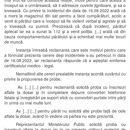
mai vrut sa continue această relație, motiv pentru care acesta a
început sa o urmărească, să ii adreseze cuvinte jignitoare, şi sa o
lovească. Cu privire la incidentul din data de 16.08.2022 arată că
a mers la magazinul din sat pentru a face cumpărături, acolo a
venit si pârâtul care a început să fie violent verbal şi agresiv şi să
o lovească cu pumnii. Precizează că după incident, pârâtul
aplecat iar ea a sunat la 112 şi a venit poliția. [...] arată că din
cauza comportamentului pârâtului şi-a schimbat mai multe locuri
de muncă.
Instanța întreabă reclamanta care este motivul pentru care
a formulat prezenta cerere deși incidentele s-au petrecut în data
de 16.08.2022, iar reclamanta răspunde că a așteptat emiterea
certificatului medico - legal.
Nemaifiind alte cereri prealabile instanța acordă cuvântul cu
privire la propunerea de probe.
Av. [...] [...] pentru reclamantă solicită proba cu înscrisuri
aflate la dosar şi în completare depune convorbiri telefonice
listate şi înregistrări pe suport stick cu convorbiri purtate între părţi
în urma cu mai multe luni.
Av. [...] [...] pentru pârât nu solicită alte probe față de cele
aflate la dosar, având în vedere ca partea nu este prezentă.
Reprezentantul Ministerului Public solicită proba cu
înscrisuri aflate la dosar iar în ce privește mijlocul material de