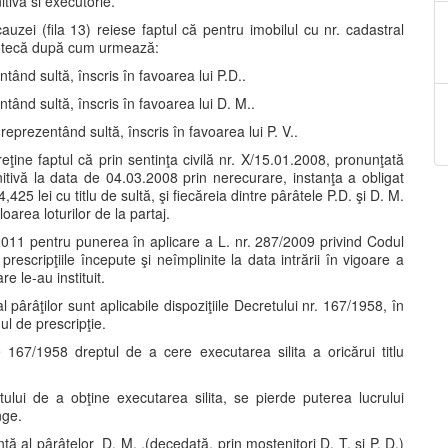
tivă si executorie.
auzei (fila 13) reiese faptul că pentru imobilul cu nr. cadastral
ipotecă după cum urmează:
tând sultă, înscris în favoarea lui P.D..
ntând sultă, înscris în favoarea lui D. M..
reprezentând sultă, înscris în favoarea lui P. V..
 reţine faptul că prin sentinţa civilă nr. X/15.01.2008, pronunţată
nitivă la data de 04.03.2008 prin nerecurare, instanţa a obligat
25 lei cu titlu de sultă, şi fiecăreia dintre pârâtele P.D. şi D. M.
oarea loturilor de la partaj.
1/2011 pentru punerea în aplicare a L. nr. 287/2009 privind Codul
ă), prescripţiile începute şi neîmplinite la data intrării în vigoare a
e le-au instituit.
 pârâţilor sunt aplicabile dispoziţiile Decretului nr. 167/1958, în
l de prescripţie.
167/1958 dreptul de a cere executarea silita a oricărui titlu
tului de a obţine executarea silita, se pierde puterea lucrului
nge.
nţă al pârâtelor D. M. .(decedată, prin moştenitori D. T. şi P. D.)