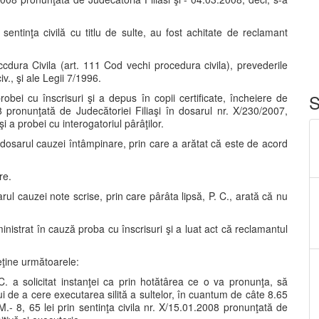
entinţa civilă cu titlu de sulte, au fost achitate de reclamant
ccdura Civila (art. 111 Cod vechi procedura civila), prevederile
v., şi ale Legii 7/1996.
S
 probei cu înscrisuri şi a depus în copii certificate, încheiere de
8 pronunţată de Judecătoriei Filiaşi în dosarul nr. X/230/2007,
şi a probei cu interogatoriul pârâţilor.
dosarul cauzei întâmpinare, prin care a arătat că este de acord
re.
ul cauzei note scrise, prin care pârâta lipsă, P. C., arată că nu
ministrat în cauză proba cu înscrisuri şi a luat act că reclamantul
reţine următoarele:
C. a solicitat instanţei ca prin hotătârea ce o va pronunţa, să
lui de a cere executarea silită a sultelor, în cuantum de câte 8.65
. M.- 8, 65 lei prin sentinţa civila nr. X/15.01.2008 pronunţată de