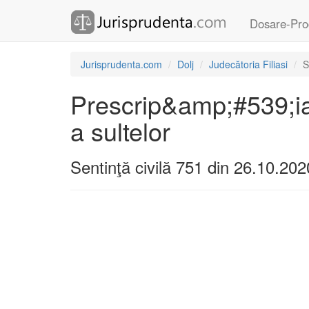
Dosare-Pro
Jurisprudenta.com
Dolj
Judecătoria Filiasi
S
Prescrip&amp;#539;ia 
a sultelor
Sentinţă civilă 751 din 26.10.202