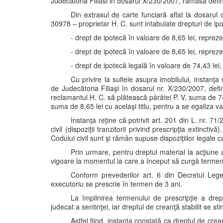
Judecatoria Filiasi in dosarul X/230/2007, ramăsă defini
Din extrasul de carte funciară aflat la dosarul c
30978 – proprietar H. C. sunt intabulate drepturi de 
- drept de ipotecă în valoare de 8,65 lei, reprezen
- drept de ipotecă în valoare de 8,65 lei, repreze
- drept de ipotecă legală în valoare de 74,43 lei, 
Cu privire la sultele asupra imobilului, instanţa
de Judecătoria Filiaşi în dosarul nr. X/230/2007, defi
reclamantul H. C. să plătească pârâtei P. V. suma de 74,4
suma de 8,65 lei cu acelaşi titlu, pentru a se egaliza val
Instanţa reţine că potrivit art. 201 din L. nr. 7
civil (dispoziţii tranzitorii privind prescripţia extinctiv
Codului civil sunt şi rămân supuse dispoziţiilor legale car
Prin urmare, pentru dreptul material la acţiune al
vigoare la momentul la care a început să curgă termenu
Conform prevederilor art. 6 din Decretul Lege 
executoriu se prescrie în termen de 3 ani.
La împlinirea termenului de prescripţie a drep
judecat a sentinţei, iar dreptul de creanţă stabilit se sti
Astfel fiind, instanta constată ca dreptul de crea