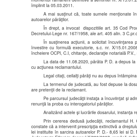
împlinit la 05.03.2011.
A mai susţinut că, toate sumele menţionate în s
autoarelor pârâţilor.
În drept, a invocat dispozitiile art. 35 Cod Pro
Decretului-Lege nr. 167/1958, ale art. 405 alin. 3 C.pr.ci
În susţinerea acţiunii, a solicitat încuviinţarea
învestire cu formulă executorie, s.c. nr. X/15.01.200
încheiere OCPI, C.I, chitanţe, declaraţie notarială P.V., 
La data de 11.08.2020, pârâta P. D. a depus la 
cu acţiunea reclamantului.
Legal citaţi, ceilalţi pârâţi nu au depus întâmpina
La termenul de judecată, au fost depuse la dosar
are pretenţii de la reclamant.
Pe parcursul judecăţii instaţa a încuviinţat şi ad
renunţă la proba cu interogatoriul pârâţilor.
Analizând actele şi lucrările dosarului, instanţa 
Prin cererea dedusă judecăţii, reclamantul H. 
constate că a intervenit prescripţia extinctivă a dreptu
lei instituite în sarcina autoarelor P. D.- 8,65 lei si D