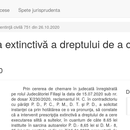
cese
Spete jurisprudenta
entinţă civilă 751 din 26.10.2020
extinctivă a dreptului de a c
0
Prin cererea de chemare în judecată înregistrată
D
pe rolul Judecătoriei Filiaşi la data de 15.07.2020 sub nr.
de dosar X/230/2020, reclamantul H. C. în contradictoriu
cu pârâţii P. D., P. C., P. M., D. T. şi P. D., a solicitat
instanţei ca prin hotătârea ce o va pronunţa, să constate
că a intervenit prescripţia extinctivă a dreptului de a cere
executarea silită a sultelor, în cuantum de câte 8.65 lei
instituite în sarcina autoarelor P. D.- 8,65 lei si D. M.- 8,