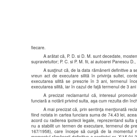
fiecare.
A arătat că, P. D. si D. M. sunt decedate, mosteni
supravietuitor; P. C. si P. M. fii, ai autoarei Panescu D., 
A susţinut că, de la data rămânerii definitive a s
vreun act de executare silită în privinţa sultei, conte
executarea silită se prescrie în 3 ani, termenul î
executarea silită, iar în cazul de faţă termenul de 3 ani 
A precizat reclamantul că, interesul promovări
funciară a notării privind sulta, aşa cum rezulta din î
A mai precizat că, prin sentinţa menţionată reclam
fiind notata in cartea funciara suma de 74.43 lei, acea
acord cu radierea ipotecii legale, reprezentand sulta ş
nu a stabilit un termen de executare, termenul de pre
167/1958), care începe să curgă de la momentul naş
momentul rămânerii definitive a sentintei nr. X/15.01.