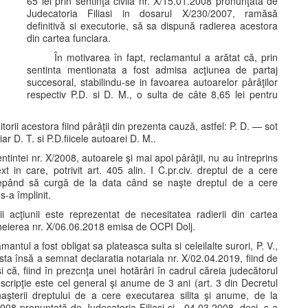
65 lei prin sentinţa civila nr. X/15.01.2008 pronunţată de
Judecatoria Filiasi in dosarul X/230/2007, ramăsă
definitivă si executorie, să sa dispună radierea acestora
din cartea funciara.
În motivarea în fapt, reclamantul a arătat că, prin
sentinta mentionata a fost admisa acţiunea de partaj
succesoral, stabilindu-se in favoarea autoarelor pârâţilor
respectiv P.D. si D. M., o sulta de câte 8,65 lei pentru
torii acestora fiind pârâţii din prezenta cauză, astfel: P. D. — sot
iar D. T. si P.D.fiicele autoarei D. M..
entintei nr. X/2008, autoarele şi mai apoi pârâţii, nu au întreprins
xt in care, potrivit art. 405 alin. I C.pr.civ. dreptul de a cere
ncepând să curgă de la data când se naşte dreptul de a cere
s-a împlinit.
i acţiunii este reprezentat de necesitatea radierii din cartea
ncheierea nr. X/06.06.2018 emisa de OCPI Dolj.
antul a fost obligat sa plateasca sulta si celeilalte surori, P. V.,
sta însă a semnat declaratia notariala nr. X/02.04.2019, fiind de
i că, fiind în prezcnţa unei hotărâri în cadrul căreia judecătorul
scripţie este cel general şi anume de 3 ani (art. 3 din Decretul
terii dreptului de a cere executarea silita şi anume, de la
2008 pronunţată de Judecatoria Filiasi şi - 04.03.2008, deci, s-a