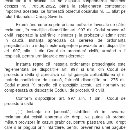
reclamantul a solicitat să se dispună suspendarea efectelor
deciziei nr. .../05.08.2022, până la soluționarea contestației
împotriva acesteia, ce formează obiectul dosarului nr. ..., aflat pe
rolul Tribunalului Caraș-Severin.
Examinând cererea prin prisma motivelor invocate de către
reclamant, în condițiile dispozițiilor art. 997 din Codul procedură
civilă, raportate la apărările intimatei și la probatoriul administrat
în cauză, instanța apreciază că cererea de ordonanță
președințială nu îndeplinește exigențele prevăzute prin dispozițiile
art. 997, alin. 1 din Codul de procedură civilă, urmând a fi
respinsă, pentru următoarele considerente:
Instanța reține că instituția ordonanței președințiale este
reglementată de dispozițiile art. 997 și urm. din Codul de
procedură civilă și apreciază că își găsește aplicabilitatea și în
materia conflictelor de muncă, întrucât dispozițiile art. 275 din
Codul muncii (r) prevăd că dispozițiile acestui act normativ se
completează cu dispozițiile Codului de procedură civilă.
Conform dispozițiilor art. 997 alin. 1 din Codul de
procedură civilă:
„(1) Instanța de judecată, stabilind că în favoarea
reclamantului există aparența de drept, va putea să ordone
măsuri provizorii în cazuri grabnice, pentru păstrarea unui drept
care s-ar păgubi prin întârziere, pentru prevenirea unei pagube