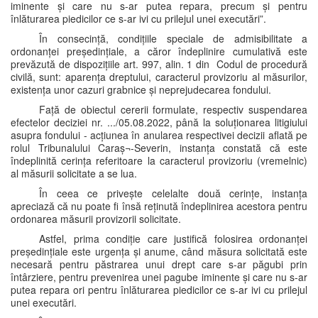
iminente și care nu s-ar putea repara, precum și pentru
înlăturarea piedicilor ce s-ar ivi cu prilejul unei executări”.
În consecință, condițiile speciale de admisibilitate a
ordonanței președințiale, a căror îndeplinire cumulativă este
prevăzută de dispozițiile art. 997, alin. 1 din Codul de procedură
civilă, sunt: aparența dreptului, caracterul provizoriu al măsurilor,
existența unor cazuri grabnice și neprejudecarea fondului.
Față de obiectul cererii formulate, respectiv suspendarea
efectelor deciziei nr. .../05.08.2022, până la soluționarea litigiului
asupra fondului - acțiunea în anularea respectivei decizii aflată pe
rolul Tribunalului Caraș¬-Severin, instanța constată că este
îndeplinită cerința referitoare la caracterul provizoriu (vremelnic)
al măsurii solicitate a se lua.
În ceea ce privește celelalte două cerințe, instanța
apreciază că nu poate fi însă reținută îndeplinirea acestora pentru
ordonarea măsurii provizorii solicitate.
Astfel, prima condiție care justifică folosirea ordonanței
președințiale este urgența și anume, când măsura solicitată este
necesară pentru păstrarea unui drept care s-ar păgubi prin
întârziere, pentru prevenirea unei pagube iminente și care nu s-ar
putea repara ori pentru înlăturarea piedicilor ce s-ar ivi cu prilejul
unei executări.