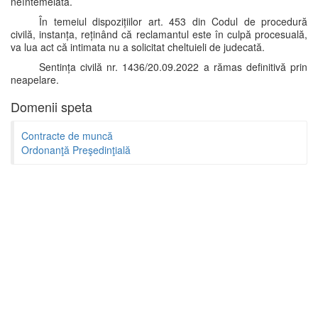
neîntemeiată.
În temeiul dispozițiilor art. 453 din Codul de procedură
civilă, instanța, reținând că reclamantul este în culpă procesuală,
va lua act că intimata nu a solicitat cheltuieli de judecată.
Sentința civilă nr. 1436/20.09.2022 a rămas definitivă prin
neapelare.
Domenii speta
Contracte de muncă
Ordonanţă Preşedinţială