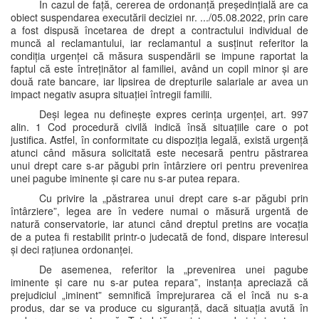
În cazul de față, cererea de ordonanță președințială are ca
obiect suspendarea executării deciziei nr. .../05.08.2022, prin care
a fost dispusă încetarea de drept a contractului individual de
muncă al reclamantului, iar reclamantul a susținut referitor la
condiția urgenței că măsura suspendării se impune raportat la
faptul că este întreținător al familiei, având un copil minor și are
două rate bancare, iar lipsirea de drepturile salariale ar avea un
impact negativ asupra situației întregii familii.
Deși legea nu definește expres cerința urgenței, art. 997
alin. 1 Cod procedură civilă indică însă situațiile care o pot
justifica. Astfel, în conformitate cu dispoziția legală, există urgență
atunci când măsura solicitată este necesară pentru păstrarea
unui drept care s-ar păgubi prin întârziere ori pentru prevenirea
unei pagube iminente și care nu s-ar putea repara.
Cu privire la „păstrarea unui drept care s-ar păgubi prin
întârziere”, legea are în vedere numai o măsură urgentă de
natură conservatorie, iar atunci când dreptul pretins are vocația
de a putea fi restabilit printr-o judecată de fond, dispare interesul
și deci rațiunea ordonanței.
De asemenea, referitor la „prevenirea unei pagube
iminente și care nu s-ar putea repara”, instanța apreciază că
prejudiciul „iminent” semnifică împrejurarea că el încă nu s-a
produs, dar se va produce cu siguranță, dacă situația avută în