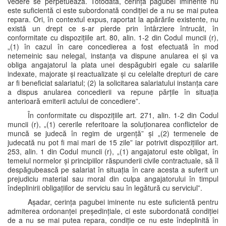
vedere se perpetuează. Totodată, cerința pagubei iminente nu
este suficientă ci este subordonată condiției de a nu se mai putea
repara. Ori, în contextul expus, raportat la apărările existente, nu
există un drept ce s-ar pierde prin întârziere întrucât, în
conformitate cu dispozițiile art. 80, alin. 1-2 din Codul muncii (r),
„(1) în cazul în care concedierea a fost efectuată în mod
netemeinic sau nelegal, instanța va dispune anularea ei și va
obliga angajatorul la plata unei despăgubiri egale cu salariile
indexate, majorate și reactualizate și cu celelalte drepturi de care
ar fi beneficiat salariatul; (2) la solicitarea salariatului instanța care
a dispus anularea concedierii va repune părțile în situația
anterioară emiterii actului de concediere”.
În conformitate cu dispozițiile art. 271, alin. 1-2 din Codul
muncii (r), „(1) cererile referitoare la soluționarea conflictelor de
muncă se judecă în regim de urgență” și „(2) termenele de
judecată nu pot fi mai mari de 15 zile” iar potrivit dispozițiilor art.
253, alin. 1 din Codul muncii (r), „(1) angajatorul este obligat, în
temeiul normelor și principiilor răspunderii civile contractuale, să îl
despăgubească pe salariat în situația în care acesta a suferit un
prejudiciu material sau moral din culpa angajatorului în timpul
îndeplinirii obligațiilor de serviciu sau în legătură cu serviciul”.
Așadar, cerința pagubei iminente nu este suficientă pentru
admiterea ordonanței președințiale, ci este subordonată condiției
de a nu se mai putea repara, condiție ce nu este îndeplinită în