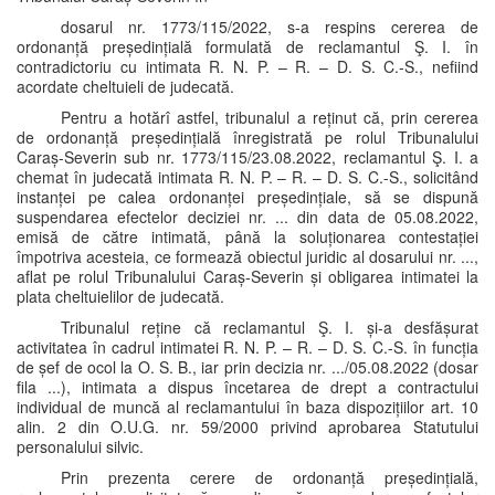
dosarul nr. 1773/115/2022, s-a respins cererea de
ordonanță președințială formulată de reclamantul Ş. I. în
contradictoriu cu intimata R. N. P. – R. – D. S. C.-S., nefiind
acordate cheltuieli de judecată.
Pentru a hotărî astfel, tribunalul a reținut că, prin cererea
de ordonanță președințială înregistrată pe rolul Tribunalului
Caraș-Severin sub nr. 1773/115/23.08.2022, reclamantul Ş. I. a
chemat în judecată intimata R. N. P. – R. – D. S. C.-S., solicitând
instanței pe calea ordonanței președințiale, să se dispună
suspendarea efectelor deciziei nr. ... din data de 05.08.2022,
emisă de către intimată, până la soluționarea contestației
împotriva acesteia, ce formează obiectul juridic al dosarului nr. ...,
aflat pe rolul Tribunalului Caraș-Severin și obligarea intimatei la
plata cheltuielilor de judecată.
Tribunalul reține că reclamantul Ş. I. și-a desfășurat
activitatea în cadrul intimatei R. N. P. – R. – D. S. C.-S. în funcția
de șef de ocol la O. S. B., iar prin decizia nr. .../05.08.2022 (dosar
fila ...), intimata a dispus încetarea de drept a contractului
individual de muncă al reclamantului în baza dispozițiilor art. 10
alin. 2 din O.U.G. nr. 59/2000 privind aprobarea Statutului
personalului silvic.
Prin prezenta cerere de ordonanță președințială,