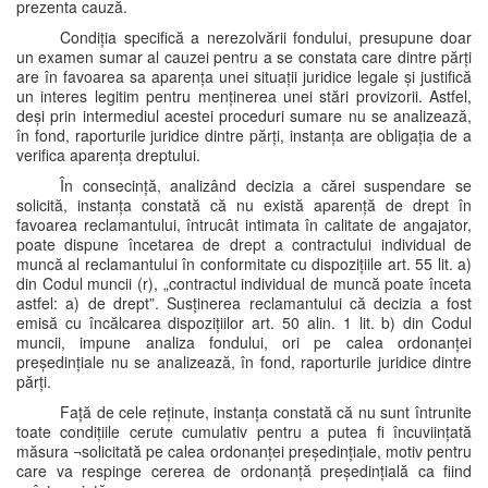
prezenta cauză.
Condiția specifică a nerezolvării fondului, presupune doar
un examen sumar al cauzei pentru a se constata care dintre părți
are în favoarea sa aparența unei situații juridice legale și justifică
un interes legitim pentru menținerea unei stări provizorii. Astfel,
deși prin intermediul acestei proceduri sumare nu se analizează,
în fond, raporturile juridice dintre părți, instanța are obligația de a
verifica aparența dreptului.
În consecință, analizând decizia a cărei suspendare se
solicită, instanța constată că nu există aparență de drept în
favoarea reclamantului, întrucât intimata în calitate de angajator,
poate dispune încetarea de drept a contractului individual de
muncă al reclamantului în conformitate cu dispozițiile art. 55 lit. a)
din Codul muncii (r), „contractul individual de muncă poate înceta
astfel: a) de drept”. Susținerea reclamantului că decizia a fost
emisă cu încălcarea dispozițiilor art. 50 alin. 1 lit. b) din Codul
muncii, impune analiza fondului, ori pe calea ordonanței
președințiale nu se analizează, în fond, raporturile juridice dintre
părți.
Față de cele reținute, instanța constată că nu sunt întrunite
toate condițiile cerute cumulativ pentru a putea fi încuviințată
măsura ¬solicitată pe calea ordonanței președințiale, motiv pentru
care va respinge cererea de ordonanță președințială ca fiind