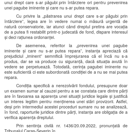
unui drept care s-ar păgubi prin întârziere ori pentru prevenirea
unei pagube iminente și care nu s-ar putea repara.
Cu privire la „păstrarea unui drept care s-ar păgubi prin
întârziere”, legea are în vedere numai o măsură urgentă de
natură conservatorie, iar atunci când dreptul pretins are vocația
de a putea fi restabilit printr-o judecată de fond, dispare interesul
și deci rațiunea ordonanței.
De asemenea, referitor la „prevenirea unei pagube
iminente și care nu s-ar putea repara”, instanța apreciază că
prejudiciul „iminent” semnifică împrejurarea că el încă nu s-a
produs, dar se va produce cu siguranță, dacă situația avută în
vedere se perpetuează. Totodată, cerința pagubei iminente nu
este suficientă ci este subordonată condiției de a nu se mai putea
repara.
Condiția specifică a nerezolvării fondului, presupune doar
un examen sumar al cauzei pentru a se constata care dintre părți
are în favoarea sa aparența unei situații juridice legale și justifică
un interes legitim pentru menținerea unei stări provizorii. Astfel,
deși prin intermediul acestei proceduri sumare nu se analizează,
în fond, raporturile juridice dintre părți, instanța are obligația de a
verifica aparența dreptului.
Prin sentința civilă nr. 1436/20.09.2022, pronunțată de
Tribunalul Caraș-Severin în