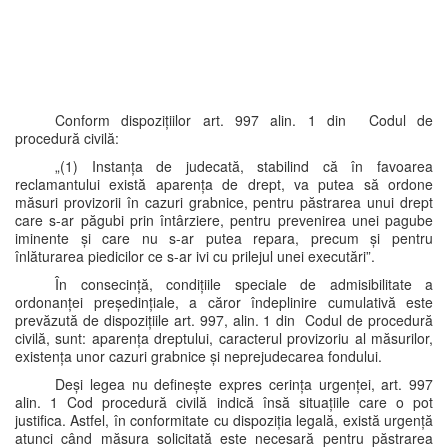
Conform dispozițiilor art. 997 alin. 1 din Codul de
procedură civilă:
„(1) Instanța de judecată, stabilind că în favoarea
reclamantului există aparența de drept, va putea să ordone
măsuri provizorii în cazuri grabnice, pentru păstrarea unui drept
care s-ar păgubi prin întârziere, pentru prevenirea unei pagube
iminente și care nu s-ar putea repara, precum și pentru
înlăturarea piedicilor ce s-ar ivi cu prilejul unei executări”.
În consecință, condițiile speciale de admisibilitate a
ordonanței președințiale, a căror îndeplinire cumulativă este
prevăzută de dispozițiile art. 997, alin. 1 din Codul de procedură
civilă, sunt: aparența dreptului, caracterul provizoriu al măsurilor,
existența unor cazuri grabnice și neprejudecarea fondului.
Deși legea nu definește expres cerința urgenței, art. 997
alin. 1 Cod procedură civilă indică însă situațiile care o pot
justifica. Astfel, în conformitate cu dispoziția legală, există urgență
atunci când măsura solicitată este necesară pentru păstrarea