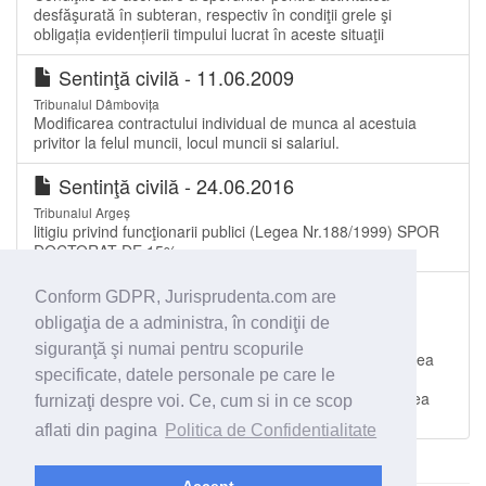
desfăşurată în subteran, respectiv în condiţii grele şi
obligația evidențierii timpului lucrat în aceste situaţii
Sentinţă civilă - 11.06.2009
Tribunalul Dâmbovița
Modificarea contractului individual de munca al acestuia
privitor la felul muncii, locul muncii si salariul.
Sentinţă civilă - 24.06.2016
Tribunalul Argeș
litigiu privind funcţionarii publici (Legea Nr.188/1999) SPOR
DOCTORAT DE 15%
Sentinţă civilă - 17.10.2016
Conform GDPR, Jurisprudenta.com are
Tribunalul Constanța
obligaţia de a administra, în condiţii de
Concediere pentru motive care nu ţin de persoana
siguranţă şi numai pentru scopurile
salariatului. Nefiind o concediere colectivă, pârâta nu avea
specificate, datele personale pe care le
obligaţia să propună reclamantei trecerea pe funcţia de
cartator detaliat pentru care contestatorul susţine că avea
furnizaţi despre voi. Ce, cum si in ce scop
calificarea necesară şi nici
aflati din pagina
Politica de Confidentialitate