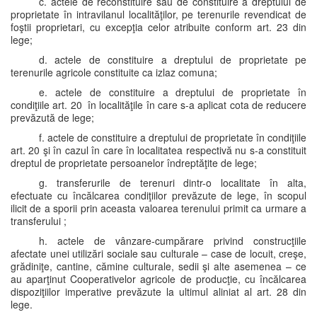
c. actele de reconstituire sau de constituire a dreptului de
proprietate în intravilanul localităţilor, pe terenurile revendicat de
foştii proprietari, cu excepţia celor atribuite conform art. 23 din
lege;
d. actele de constituire a dreptului de proprietate pe
terenurile agricole constituite ca izlaz comuna;
e. actele de constituire a dreptului de proprietate în
condiţiile art. 20 în localităţile în care s-a aplicat cota de reducere
prevăzută de lege;
f. actele de constituire a dreptului de proprietate în condiţiile
art. 20 şi în cazul în care în localitatea respectivă nu s-a constituit
dreptul de proprietate persoanelor îndreptăţite de lege;
g. transferurile de terenuri dintr-o localitate în alta,
efectuate cu încălcarea condiţiilor prevăzute de lege, în scopul
ilicit de a sporii prin aceasta valoarea terenului primit ca urmare a
transferului ;
h. actele de vânzare-cumpărare privind construcţiile
afectate unei utilizări sociale sau culturale – case de locuit, creşe,
grădiniţe, cantine, cămine culturale, sedii şi alte asemenea – ce
au aparţinut Cooperativelor agricole de producţie, cu încălcarea
dispoziţiilor imperative prevăzute la ultimul aliniat al art. 28 din
lege.