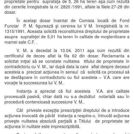
proprietate pentru suprafaţa de 5, 26 ha teren aşa cum rezultă
din cererile înregistrate la nr. 2820 /1991, aflate la filele 27-28 din
dosar.
În acelaşi dosar înaintat de Comisia locală de Fond
Funciar P. M. figurează şi cererea lui V M. înregistrată la nr.
1315/1991. Aceasta solicită reconstituirea dreptului de proprietate
asupra suprafeţei de 5,01 ha teren în calitate de moştenitoare a
mamei sale C.F. .
V. M. a decedat la 10.04. 2011 aşa cum rezultă din
certificatul de deces aflat la fila 62 din dosar. Reclamanta a
solicitat iniţial să se constate nulitatea titlului de proprietate în
contradictoriu cu V. M., iar după data la care aflat despre decesul
acesteia a precizat acţiunea în sensul că solicită ca procesul să
se desfăşoare în contradictoriu cu fiul acesteia – V.A. care are
vocaţie la succesiunea lui V. M..
Instanţa a apreciat că fiul acesteia V.A. are calitate
procesuală pasivă, chiar dată nu s-a dezbătut notarială sau în
procedură contencioasă succesiune V. M..
Cât priveste excepţia prescripţiei dreptului de a introduce
acţiunea invocată de pârât instanţa a respins-o, întrucât acţiunea
priveşte nulitatea absolută parţială a Titlului de proprietate iar
acţiunea în nulitate este imprescriptibilă.