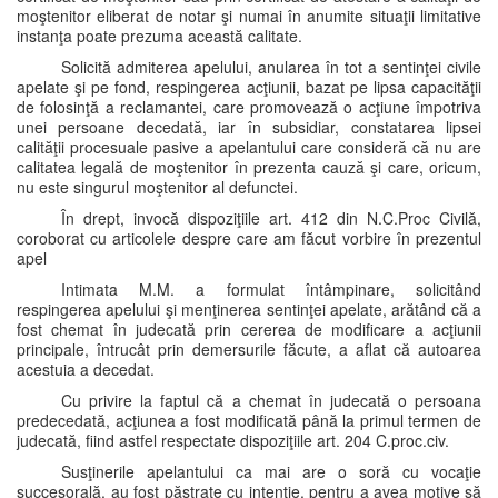
moştenitor eliberat de notar şi numai în anumite situaţii limitative
instanţa poate prezuma această calitate.
Solicită admiterea apelului, anularea în tot a sentinţei civile
apelate şi pe fond, respingerea acţiunii, bazat pe lipsa capacităţii
de folosinţă a reclamantei, care promovează o acţiune împotriva
unei persoane decedată, iar în subsidiar, constatarea lipsei
calităţii procesuale pasive a apelantului care consideră că nu are
calitatea legală de moştenitor în prezenta cauză şi care, oricum,
nu este singurul moştenitor al defunctei.
În drept, invocă dispoziţiile art. 412 din N.C.Proc Civilă,
coroborat cu articolele despre care am făcut vorbire în prezentul
apel
Intimata M.M. a formulat întâmpinare, solicitând
respingerea apelului şi menţinerea sentinţei apelate, arătând că a
fost chemat în judecată prin cererea de modificare a acţiunii
principale, întrucât prin demersurile făcute, a aflat că autoarea
acestuia a decedat.
Cu privire la faptul că a chemat în judecată o persoana
predecedată, acţiunea a fost modificată până la primul termen de
judecată, fiind astfel respectate dispoziţiile art. 204 C.proc.civ.
Susţinerile apelantului ca mai are o soră cu vocaţie
succesorală, au fost păstrate cu intenţie, pentru a avea motive să