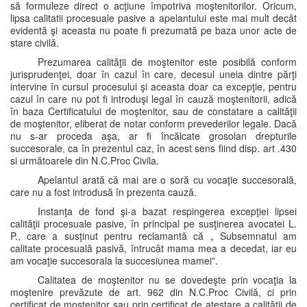
să formuleze direct o acţiune împotriva moştenitorilor. Oricum,
lipsa calitatii procesuale pasive a apelantului este mai mult decât
evidentă şi aceasta nu poate fi prezumată pe baza unor acte de
stare civilă.
Prezumarea calităţii de moştenitor este posibilă conform
jurisprudenţei, doar în cazul în care, decesul uneia dintre părţi
intervine în cursul procesului şi aceasta doar ca excepţie, pentru
cazul în care nu pot fi introduşi legal în cauză moştenitorii, adică
în baza Certificatului de moştenitor, sau de constatare a calităţii
de moştenitor, eliberat de notar conform prevederilor legale. Dacă
nu s-ar proceda aşa, ar fi încălcate grosolan drepturile
succesorale, ca în prezentul caz, în acest sens fiind disp. art .430
si următoarele din N.C.Proc Civila.
Apelantul arată că mai are o soră cu vocaţie succesorală,
care nu a fost introdusă în prezenta cauză.
Instanţa de fond şi-a bazat respingerea excepţiei lipsei
calităţii procesuale pasive, în principal pe susţinerea avocatei L.
P., care a susţinut pentru reclamantă că „ Subsemnatul am
calitate procesuală pasivă, întrucât mama mea a decedat, iar eu
am vocaţie succesorala la succesiunea mamei”.
Calitatea de moştenitor nu se dovedeşte prin vocaţia la
moştenire prevăzute de art. 962 din N.C.Proc Civilă, ci prin
certificat de moştenitor sau prin certificat de atestare a calităţii de