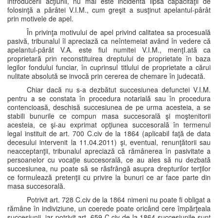
introducerii acţiunii, nu mai este incidentă lipsa capacităţii de
folosinţă a pârâtei V.I.M., cum greşit a susţinut apelantul-pârât
prin motivele de apel.
În privinţa motivului de apel privind calitatea sa procesuală
pasivă, tribunalul îl apreciază ca neîntemeiat având în vedere că
apelantul-pârât V.A. este fiul numitei V.I.M., menţI.ată ca
proprietară prin reconstituirea dreptului de proprietate în baza
legilor fondului funciar, în cuprinsul titlului de proprietate a cărui
nulitate absolută se invocă prin cererea de chemare în judecată.
Chiar dacă nu s-a dezbătut succesiunea defunctei V.I.M.
pentru a se constata în procedura notarială sau în procedura
contencioasă, deschisă succesiunea de pe urma acesteia, a se
stabili bunurile ce compun masa succesorală şi moştenitorii
acesteia, ce şi-au exprimat opţiunea succesorală în termenul
legal instituit de art. 700 C.civ de la 1864 (aplicabil faţă de data
decesului intervenit la 11.04.2011) şi, eventual, renunţătorii sau
neacceptanţii, tribunalul apreciază că rămânerea în pasivitate a
persoanelor cu vocaţie succesorală, ce au ales să nu dezbată
succesiunea, nu poate să se răsfrângă asupra drepturilor terţilor
ce formulează pretenţii cu privire la bunuri ce ar face parte din
masa succesorală.
Potrivit art. 728 C.civ de la 1864 nimeni nu poate fi obligat a
rămâne în indiviziune, un coerede poate oricând cere împărţeala
succesiunii, iar potrivit art. 659 C.civ de la 1864 succesiunile sunt