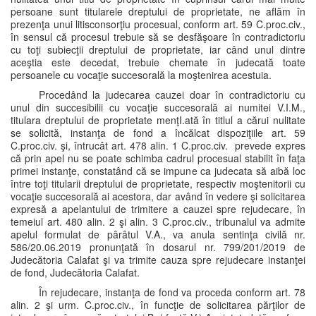
persoane sunt titularele dreptului de proprietate, ne aflăm în
prezenţa unui litisconsorţiu procesual, conform art. 59 C.proc.civ.,
în sensul că procesul trebuie să se desfăşoare în contradictoriu
cu toţi subiecţii dreptului de proprietate, iar când unul dintre
aceştia este decedat, trebuie chemate în judecată toate
persoanele cu vocaţie succesorală la moştenirea acestuia.
Procedând la judecarea cauzei doar în contradictoriu cu
unul din succesibilii cu vocaţie succesorală ai numitei V.I.M.,
titulara dreptului de proprietate menţI.ată în titlul a cărui nulitate
se solicită, instanţa de fond a încălcat dispoziţiile art. 59
C.proc.civ. şi, întrucât art. 478 alin. 1 C.proc.civ. prevede expres
că prin apel nu se poate schimba cadrul procesual stabilit în faţa
primei instanţe, constatând că se impune ca judecata să aibă loc
între toţi titularii dreptului de proprietate, respectiv moştenitorii cu
vocaţie succesorală ai acestora, dar având în vedere şi solicitarea
expresă a apelantului de trimitere a cauzei spre rejudecare, în
temeiul art. 480 alin. 2 şi alin. 3 C.proc.civ., tribunalul va admite
apelul formulat de pârâtul V.A., va anula sentinţa civilă nr.
586/20.06.2019 pronunţată în dosarul nr. 799/201/2019 de
Judecătoria Calafat şi va trimite cauza spre rejudecare instanţei
de fond, Judecătoria Calafat.
În rejudecare, instanţa de fond va proceda conform art. 78
alin. 2 şi urm. C.proc.civ., în funcţie de solicitarea părţilor de