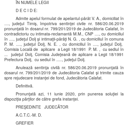
ÎN NUMELE LEGII
D E C I D E:
Admite apelul formulat de apelantul-pârât V. A., domiciliat în
...., judeţul Timiş, împotriva sentinţei civile nr. 586/20.06.2019
pronunţată în dosarul nr. 799/201/2019 de Judecătoria Calafat, în
contradictoriu cu intimata-reclamantă M.M., CNP ...., cu domiciliul
în ...., judeţul Dolj şi intimaţii-pârâţi N. G. , cu domiciliul în comuna
P. M. ...., judeţul Dolj, N. E. , cu domiciliul în ...., judeţul Dolj,
Comisia Locală de aplicare a Legii 18/1991 P. M. , cu sediul în
... judeţul Dolj, Comisia Judeţeană de aplicare a Legii 18/1991
Prefectura Dolj, cu sediul în ....., judeţul Dolj.
Anulează sentinţa civilă nr. 586/20.06.2019 pronunţată în
dosarul nr. 799/201/2019 de Judecătoria Calafat şi trimite cauza
spre rejudecare instanţei de fond, Judecătoria Calafat.
Definitivă.
Pronunţată azi, 11 iunie 2020, prin punerea soluţiei la
dispoziţia părţilor de către grefa instanţei.
PREŞEDINTE JUDECĂTOR
A.C.T.C.-M. D.
GREFIER