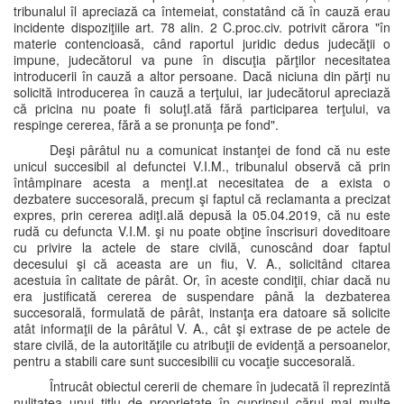
tribunalul îl apreciază ca întemeiat, constatând că în cauză erau
incidente dispoziţiile art. 78 alin. 2 C.proc.civ. potrivit cărora "în
materie contencioasă, când raportul juridic dedus judecăţii o
impune, judecătorul va pune în discuţia părţilor necesitatea
introducerii în cauză a altor persoane. Dacă niciuna din părţi nu
solicită introducerea în cauză a terţului, iar judecătorul apreciază
că pricina nu poate fi soluţI.ată fără participarea terţului, va
respinge cererea, fără a se pronunţa pe fond".
Deşi pârâtul nu a comunicat instanţei de fond că nu este
unicul succesibil al defunctei V.I.M., tribunalul observă că prin
întâmpinare acesta a menţI.at necesitatea de a exista o
dezbatere succesorală, precum şi faptul că reclamanta a precizat
expres, prin cererea adiţI.ală depusă la 05.04.2019, că nu este
rudă cu defuncta V.I.M. şi nu poate obţine înscrisuri doveditoare
cu privire la actele de stare civilă, cunoscând doar faptul
decesului şi că aceasta are un fiu, V. A., solicitând citarea
acestuia în calitate de pârât. Or, în aceste condiţii, chiar dacă nu
era justificată cererea de suspendare până la dezbaterea
succesorală, formulată de pârât, instanţa era datoare să solicite
atât informaţii de la pârâtul V. A., cât şi extrase de pe actele de
stare civilă, de la autorităţile cu atribuţii de evidenţă a persoanelor,
pentru a stabili care sunt succesibilii cu vocaţie succesorală.
Întrucât obiectul cererii de chemare în judecată îl reprezintă
nulitatea unui titlu de proprietate în cuprinsul cărui mai multe