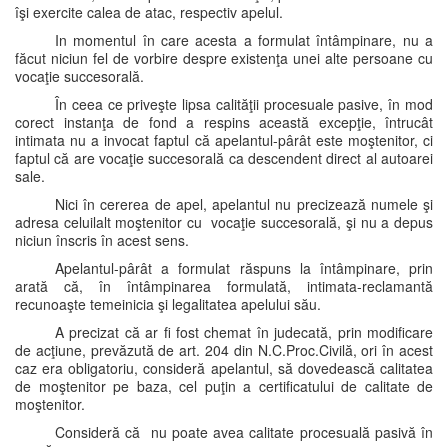
îşi exercite calea de atac, respectiv apelul.
In momentul în care acesta a formulat întâmpinare, nu a
făcut niciun fel de vorbire despre existenţa unei alte persoane cu
vocaţie succesorală.
În ceea ce priveşte lipsa calităţii procesuale pasive, în mod
corect instanţa de fond a respins această excepţie, întrucât
intimata nu a invocat faptul că apelantul-pârât este moştenitor, ci
faptul că are vocaţie succesorală ca descendent direct al autoarei
sale.
Nici în cererea de apel, apelantul nu precizează numele şi
adresa celuilalt moştenitor cu vocaţie succesorală, şi nu a depus
niciun înscris în acest sens.
Apelantul-pârât a formulat răspuns la întâmpinare, prin
arată că, în întâmpinarea formulată, intimata-reclamantă
recunoaşte temeinicia şi legalitatea apelului său.
A precizat că ar fi fost chemat în judecată, prin modificare
de acţiune, prevăzută de art. 204 din N.C.Proc.Civilă, ori în acest
caz era obligatoriu, consideră apelantul, să dovedească calitatea
de moştenitor pe baza, cel puţin a certificatului de calitate de
moştenitor.
Consideră că nu poate avea calitate procesuală pasivă în