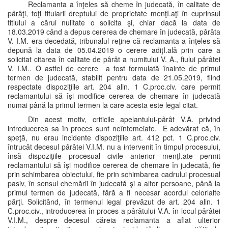
Reclamanta a înţeles să cheme în judecată, în calitate de
pârâţi, toţi titularii dreptului de proprietate menţI.aţi în cuprinsul
titlului a cărui nulitate o solicita şi, chiar dacă la data de
18.03.2019 când a depus cererea de chemare în judecată, pârâta
V. I.M. era decedată, tribunalul reţine că reclamanta a înţeles să
depună la data de 05.04.2019 o cerere adiţI.ală prin care a
solicitat citarea în calitate de pârât a numitului V. A., fiului pârâtei
V. I.M.. O astfel de cerere a fost formulată înainte de primul
termen de judecată, stabilit pentru data de 21.05.2019, fiind
respectate dispoziţiile art. 204 alin. 1 C.proc.civ. care permit
reclamantului să îşi modifice cererea de chemare în judecată
numai până la primul termen la care acesta este legal citat.
Din acest motiv, criticile apelantului-pârât V.A. privind
introducerea sa în proces sunt neîntemeiate. E adevărat că, în
speţă, nu erau incidente dispoziţiile art. 412 pct. 1 C.proc.civ.
întrucât decesul pârâtei V.I.M. nu a intervenit în timpul procesului,
însă dispoziţiile procesual civile anterior menţI.ate permit
reclamantului să îşi modifice cererea de chemare în judecată, fie
prin schimbarea obiectului, fie prin schimbarea cadrului procesual
pasiv, în sensul chemării în judecată şi a altor persoane, până la
primul termen de judecată, fără a fi necesar acordul celorlalte
părţi. Solicitând, în termenul legal prevăzut de art. 204 alin. 1
C.proc.civ., introducerea în proces a pârâtului V.A. în locul pârâtei
V.I.M., despre decesul căreia reclamanta a aflat ulterior