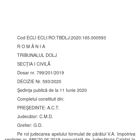
Cod ECLI ECLI:RO:TBDLJ:2020:165.000593
R O M Â N I A
TRIBUNALUL DOLJ
SECŢIA I CIVILĂ
Dosar nr. 799/201/2019
DECIZIE Nr. 593/2020
Şedinţa publică de la 11 Iunie 2020
Completul constituit din:
PREŞEDINTE: A.C.T.
Judecător: C.M.D.
Grefier: G.D.
Pe rol judecarea apelului formulat de pârâtul V.A. împotriva
sentinţei nr. 586/20.06.2019 pronunţată de Judecătoria Calafat în