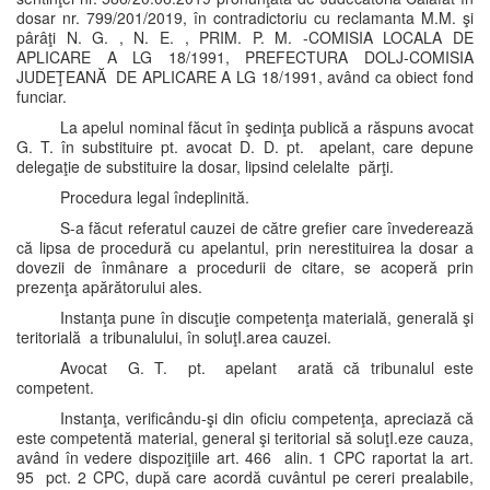
dosar nr. 799/201/2019, în contradictoriu cu reclamanta M.M. şi
pârâţi N. G. , N. E. , PRIM. P. M. -COMISIA LOCALA DE
APLICARE A LG 18/1991, PREFECTURA DOLJ-COMISIA
JUDEŢEANĂ DE APLICARE A LG 18/1991, având ca obiect fond
funciar.
La apelul nominal făcut în şedinţa publică a răspuns avocat
G. T. în substituire pt. avocat D. D. pt. apelant, care depune
delegaţie de substituire la dosar, lipsind celelalte părţi.
Procedura legal îndeplinită.
S-a făcut referatul cauzei de către grefier care învederează
că lipsa de procedură cu apelantul, prin nerestituirea la dosar a
dovezii de înmânare a procedurii de citare, se acoperă prin
prezenţa apărătorului ales.
Instanţa pune în discuţie competenţa materială, generală şi
teritorială a tribunalului, în soluţI.area cauzei.
Avocat G. T. pt. apelant arată că tribunalul este
competent.
Instanţa, verificându-şi din oficiu competenţa, apreciază că
este competentă material, general şi teritorial să soluţI.eze cauza,
având în vedere dispoziţiile art. 466 alin. 1 CPC raportat la art.
95 pct. 2 CPC, după care acordă cuvântul pe cereri prealabile,