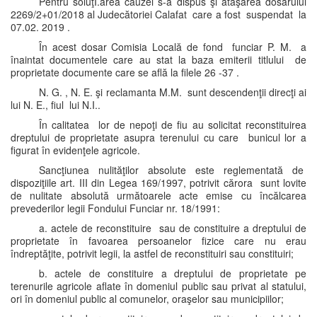
Pentru soluţI.area cauzei s-a dispus şi ataşarea dosarului
2269/2+01/2018 al Judecătoriei Calafat care a fost suspendat la
07.02. 2019 .
În acest dosar Comisia Locală de fond funciar P. M. a
înaintat documentele care au stat la baza emiterii titlului de
proprietate documente care se află la filele 26 -37 .
N. G. , N. E. şi reclamanta M.M. sunt descendenţii direcţi ai
lui N. E., fiul lui N.I..
În calitatea lor de nepoţi de fiu au solicitat reconstituirea
dreptului de proprietate asupra terenului cu care bunicul lor a
figurat în evidenţele agricole.
Sancţiunea nulităţilor absolute este reglementată de
dispoziţiile art. III din Legea 169/1997, potrivit cărora sunt lovite
de nulitate absolută următoarele acte emise cu încălcarea
prevederilor legii Fondului Funciar nr. 18/1991:
a. actele de reconstituire sau de constituire a dreptului de
proprietate în favoarea persoanelor fizice care nu erau
îndreptăţite, potrivit legii, la astfel de reconstituiri sau constituiri;
b. actele de constituire a dreptului de proprietate pe
terenurile agricole aflate în domeniul public sau privat al statului,
ori în domeniul public al comunelor, oraşelor sau municipiilor;