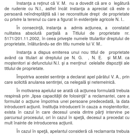
Instanţa a reţinut că V. M. nu a dovedit că are o legătură
de rudenie cu N.I., astfel încât instanţa a apreciat că este o
persoană neîndreptăţită să i se reconstituie drept de proprietate
cu privire la terenul cu care a figurat în evidenţele agricole N. I..
În consecinţă, instanţa a admis acţiunea, a constatat
nulitatea absolută parţială a Titlului de proprietate nr.
5171/201.11.2002, în ceea priveşte numele titularilor dreptului de
proprietate, înlăturându-se din titlu numele lui V. M..
Instanţa a dispus emiterea unui nou titlul de proprietate
având ca titulari ai dreptului pe N. G. , N. E. şi M.M. ca
moştenitori ai defunctului N.I. şi a menţinut celelalte dispoziţii ale
titlului de proprietate.
Împotriva acestei sentinţe a declarat apel pârâtul V. A., prin
care solicită anularea sentinţei, ca nelegală şi netemeinică.
În motivarea apelului se arată că acţiunea formulată trebuia
respinsă prin „lipsa capacităţii de folosinţă” a reclamantei, care a
formulat o acţiune împotriva unei persoane predecedată, la data
introducerii acţiunii. Instituţia introducerii în cauza a moştenitorilor,
exista în cazul în care decesul uneia dintre părţi intervine pe
parcursul procesului, ori în cazul în speţă, decesul a precedat cu
mult înainte de introducerea acţiunii.
În cazul în speţă, apelantul consideră că reclamanta trebuia