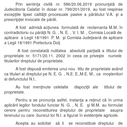
Prin sentinţa civilă nr. 586/20.06.2019 pronunţată de
Judecătoria Calafat în dosar nr. 799/201/2019, au fost respinse
excepţiile lipsei calităţii procesuale pasive a pârâtului V.A. şi a
prescripţiei invocate de pârât.
A fost admisă acţiunea formulată de reclamanta M.M. în
contradictoriu cu pârâţii N. G. , N. E. , V. I. M. , Comisia Locală de
aplicare a Legii 18/1991 P. M. şi Comisia Judeţeană de aplicare
a Legii 18/1991 Prefectura Dolj.
A fost constatată nulitatea absolută parţială a titlului de
proprietate nr. 5171/20.11. 2002 în ceea ce priveşte numele
titularilor dreptului de proprietate.
A fost dispusă emiterea unui nou titlu de proprietate având
ca titulari ai dreptului pe N. E. G. , N.E. E.,M.E. M., ca moştenitori
ai defunctului N.I..
Au fost menţinute celelalte dispoziţii ale titlului de
proprietate.
Pentru a se pronunţa astfel, instanţa a reţinut că în urma
aplicării legilor fondului funciar N. G. , N. E. şi M.M. au formulat
cerere pentru reconstituirea dreptului de proprietate asupra
terenului cu care bunicul lor N.I. a figurat în evidenţele agricole.
Aceştia au solicitat să li se reconstituie dreptului de