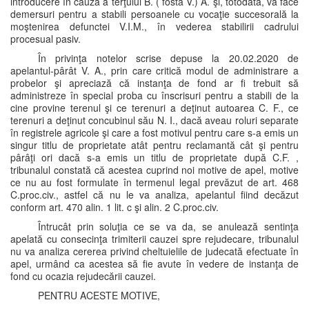
introducere în cauză a terţului B. ( fostă V.) A. şi, totodată, va face
demersuri pentru a stabili persoanele cu vocaţie succesorală la
moştenirea defunctei V.I.M., în vederea stabilirii cadrului
procesual pasiv.
În privinţa notelor scrise depuse la 20.02.2020 de
apelantul-pârât V. A., prin care critică modul de administrare a
probelor şi apreciază că instanţa de fond ar fi trebuit să
administreze în special proba cu înscrisuri pentru a stabili de la
cine provine terenul şi ce terenuri a deţinut autoarea C. F., ce
terenuri a deţinut concubinul său N. I., dacă aveau roluri separate
în registrele agricole şi care a fost motivul pentru care s-a emis un
singur titlu de proprietate atât pentru reclamantă cât şi pentru
pârâţi ori dacă s-a emis un titlu de proprietate după C.F. ,
tribunalul constată că acestea cuprind noi motive de apel, motive
ce nu au fost formulate în termenul legal prevăzut de art. 468
C.proc.civ., astfel că nu le va analiza, apelantul fiind decăzut
conform art. 470 alin. 1 lit. c şi alin. 2 C.proc.civ.
Întrucât prin soluţia ce se va da, se anulează sentinţa
apelată cu consecinţa trimiterii cauzei spre rejudecare, tribunalul
nu va analiza cererea privind cheltuielile de judecată efectuate în
apel, urmând ca acestea să fie avute în vedere de instanţa de
fond cu ocazia rejudecării cauzei.
PENTRU ACESTE MOTIVE,