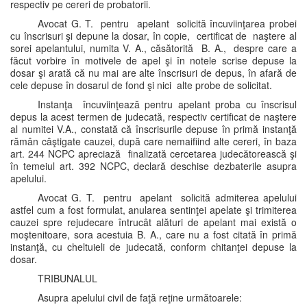
respectiv pe cereri de probatorii.
Avocat G. T. pentru apelant solicită încuviinţarea probei
cu înscrisuri şi depune la dosar, în copie, certificat de naştere al
sorei apelantului, numita V. A., căsătorită B. A., despre care a
făcut vorbire în motivele de apel şi în notele scrise depuse la
dosar şi arată că nu mai are alte înscrisuri de depus, în afară de
cele depuse în dosarul de fond şi nici alte probe de solicitat.
Instanţa încuviinţează pentru apelant proba cu înscrisul
depus la acest termen de judecată, respectiv certificat de naştere
al numitei V.A., constată că înscrisurile depuse în primă instanţă
rămân câştigate cauzei, după care nemaifiind alte cereri, în baza
art. 244 NCPC apreciază finalizată cercetarea judecătorească şi
în temeiul art. 392 NCPC, declară deschise dezbaterile asupra
apelului.
Avocat G. T. pentru apelant solicită admiterea apelului
astfel cum a fost formulat, anularea sentinţei apelate şi trimiterea
cauzei spre rejudecare întrucât alături de apelant mai există o
moştenitoare, sora acestuia B. A., care nu a fost citată în primă
instanţă, cu cheltuieli de judecată, conform chitanţei depuse la
dosar.
TRIBUNALUL
Asupra apelului civil de faţă reţine următoarele: