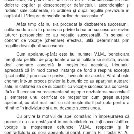
deferite copiilor şi descendenţilor defunctului, ascendenţilor şi
rudelor sale colaterale, în ordinea şi după regulile prevăzute în
capitolul III "despre deosebite ordine de succesiune".
Atâta timp cât nu s-a procedat la dezbaterea succesiunii,
calitatea de a sta în proces cu privire la bunuri succesorale revine
tuturor persoanelor ce au vocaţie succesorală, în sensul ei
concret de vocaţie (chemare) efectivă, utilă, determinată prin
regulile devoluţiunii succesorale.
Cum apelantul-pârât este fiul numitei V.I.M., beneficiara
menţI.ată pe titlul de proprietate a cărui nulitate se solicită, având
deci chemare concretă la moştenirea acesteia, tribunalul
apreciază că în mod corect instanţa de fond a respins excepţia
lipsei calităţii procesuale pasive, invocate de acesta. Pârâtul este
chemat într-un proces privitor la bunurile ce au aparţinut autoarei
sale, în calitatea sa de succesibil cu vocaţie succesorală concretă,
fără a fi necesar ca reclamanta să aştepte dezbaterea succesiunii
şi emiterea unui certificat de moştenitor, cum greşit susţine
apelantul, cu atât mai mult cu cât moştenitorii pot opta pentru a
rămâne în indiviziune şi a nu dezbate succesiunea.
Cu privire la motivul de apel constând în împrejurarea că
procesul nu s-a desfăşurat în contradictoriu cu toţi succesibilii cu
vocaţie la moştenirea defunctei V.I.M., respectiv şi în
contradictoriu cu sora apelantului-pârât, numita B. ( fostă V.) A.,