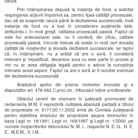
cauză.
Prin întâmpinarea depusă la instanţa de fond, a solicitat
respingerea acţiunii împotriva sa, pentru lipsa calităţii procesuale,
sau să se suspende cauza până la dezbaterea succesorală, însă
instanţa de fond nu a luat în considerare susţinerile sale,
atribuindu-i, în mod greşit, calitatea procesuală pasivă. Faptul că
este fiul antecesoarei sale, nu îi conferă, din oficiu, calitate
procesuală pasivă, întrucât trebuie să existe în mod cert dovada
calităţii de moştenitor şi dovada dezbaterii succesorale, iar faptul
că, în întâmpinare, nu a arătat că are o soră, îl consideră
irelevant şi nejustificat, deoarece sora nu este parte în proces şi
nici nu ar avea obligaţia legală pentru a aduce la cunoştinţa
intimatei acest aspect. Faptul ca are o soră ar fi rezultat eventual
din dezbaterea succesorală.
Analizând apelul din prisma motivelor invocate şi a
dispoziţiilor art. 476-482 C.proc.civ., tribunalul reţine următoarele:
Obiectul cererii de chemare în judecată promovate de
reclamanta M.M. îl reprezintă nulitatea absolută parţială a titlului
de proprietate nr. 5171/20.11.2002 emis de Comisia Judeţeană
pentru stabilirea dreptului de proprietate asupra terenurilor în
baza Legii nr. 18/1991, Legii nr. 169/1997 şi Legii nr. 1/2000, pe
numele moştenitorilor defunctului N. M. I., respectiv N. E. G., N. E.
E., M.E.M., V. I.M..