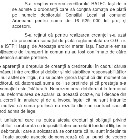
S-a respins cererea creditorului RATEC Iaşi de a
se admite o ordonanţă care să conţină somaţia de plată
pe numele debitorului Consiliul Local al comunei
Aroneanu pentru suma de 16 525 000 lei preţ şi
accesorii.
S-a reţinut că pentru realizarea creanţei s-a uzat
de procedura somaţiei de plată reglementată de O.G. nr.
ISTPH Iaşi şi de Asociaţia eroilor martiri Iaşi. Facturile emise
ijloacele de transport în comun nu au fost confirmate de către
lătească sumele pretinse.
aparenţă a dreptului de creanţă a creditorului în cadrul căruia
scut între creditor şi debitor şi nici stabilirea responsabilităţilor
unui astfel de litigiu, nu se poate ignora faptul că din moment ce
editorul, că datorează suma ce i se pretinde şi că prestaţia s-a
omaţiei este înlăturată. Neprezentarea debitorului la termenul
au neformularea de apărări cu această ocazie, nu-l decade din
ea cererii în anulare şi de a invoca faptul că nu sunt întrunite
 motivul că suma pretinsă nu rezultă dintr-un contract sau alt
 mod admis de lege.
unilateral care nu putea atesta drepturi şi obligaţii privind
bitor coroborată cu imposibilitatea cercetării fondului litigios în
 debitorului care a solicitat să se constate că nu sunt îndeplinite
001. Toate aceste aspecte demonstrează că un punct de vedere