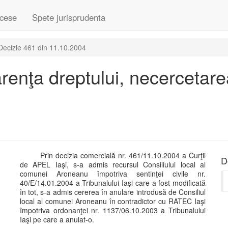
cese
Spete jurisprudenta
Decizie 461 din 11.10.2004
renţa dreptului, necercetarea
Prin decizia comercială nr. 461/11.10.2004 a Curţii
D
de APEL Iaşi, s-a admis recursul Consiliului local al
comunei Aroneanu împotriva sentinţei civile nr.
40/E/14.01.2004 a Tribunalului Iaşi care a fost modificată
în tot, s-a admis cererea în anulare introdusă de Consiliul
local al comunei Aroneanu în contradictor cu RATEC Iaşi
împotriva ordonanţei nr. 1137/06.10.2003 a Tribunalului
Iaşi pe care a anulat-o.