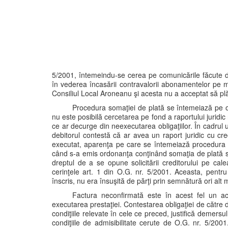
5/2001, întemeindu-se cerea pe comunicările făcute de 
în vederea încasării contravalorii abonamentelor pe m
Consiliul Local Aroneanu şi acesta nu a acceptat să p
Procedura somaţiei de plată se întemeiază pe o 
nu este posibilă cercetarea pe fond a raportului juridic nă
ce ar decurge din neexecutarea obligaţiilor. În cadrul 
debitorul contestă că ar avea un raport juridic cu cr
executat, aparenţa pe care se întemeiază procedura s
când s-a emis ordonanţa conţinând somaţia de plată s
dreptul de a se opune solicitării creditorului pe cal
cerinţele art. 1 din O.G. nr. 5/2001. Aceasta, pentru
înscris, nu era însuşită de părţi prin semnătură ori alt
Factura neconfirmată este în acest fel un act 
executarea prestaţiei. Contestarea obligaţiei de către de
condiţiile relevate în cele ce preced, justifică demersul
condiţiile de admisibilitate cerute de O.G. nr. 5/2