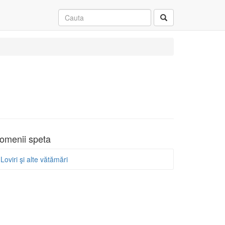
omenii speta
Loviri şi alte vătămări