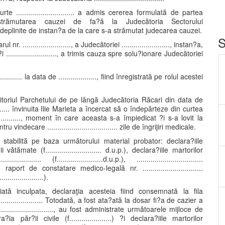
a Curte ............................. a admis cererea formulată de partea
a decis strămutarea cauzei de fa?ă la Judecătoria Sectorului
actelor îndeplinite de instan?a de la care s-a strămutat judecarea cauzei.
S
 nr. ........................, a Judecătoriei ........................, instan?a,
......................., a trimis cauza spre solu?ionare Judecătoriei
..... la data de ..................., fiind înregistrată pe rolul acestei
izitoriul Parchetului de pe lângă Judecătoria Răcari din data de
............. învinuita Ilie Marieta a încercat să o îndepărteze din curtea
.............., moment în care aceasta s-a împiedicat ?i s-a lovit la
vindecare ................................... zile de îngrijiri medicale.
t stabilită pe baza următorului material probator: declara?iile
?ii vătămate (f............................ d.u.p.), declara?iile martorilor
.................. (f.......................d.u.p.), .................................
...........), raport de constatare medico-legală nr. ..............................
...................).
iată inculpata, declaraţia acesteia fiind consemnată la fila
......................... Totodată, a fost ata?ată la dosar fi?a de cazier a
.............................., au fost administrate următoarele mijloce de
ra?ia păr?ii civile (f.....................) ?i declara?iile martorilor