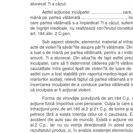
alunecat ?i a căzut.
Astfel acţiunea inculpatei ........................., care, 
mână pe partea vătămată ..................................
care partea vătămată s-a împiedicat ?i a căzut, suferind le
de îngrijiri medicale, nu realizează con?inutul constit
art. 184 alin. 2 C.pen.
Sub aspect obiectiv, elementul material al infra
acte de violen?ă săvâr?ite asupra păr?ii vătămate. Din
a luat-o de mână pe partea vătămată, pentru a-i indic
smucit, ?i a alunecat. Din situa?ia de fapt astfel pre
inculpatei, care să fi determinat căderea păr?ii vătăma
cauzalitate între gestul lipsit de violen?ă de luare 
astfel cum a fost stabilită prin raportul medico-legal a
martorilor audiaţi, relevă faptul că partea vătămată a i
încercarea inculpatei de a conduce partea vătămată în a
că inculpata ar fi acţionat violent.
Forma de vinovăţie prevăzută de art.184 C.p.
acţiune fizică împotriva unei persoane. Culpa la care s
infracţiunii prev. de art.180 al.2 şi 21 C.p. de lovire şi
petrece fără a exista intenţia celui ce o cauzeaza. 
accident (fie auto sau de muncă). Există o acţiune vi
al.2 C.p., iar nu cu voinţa direcţionată în acest sco
rezultatului produs, ci, în analiza existenţei elementului