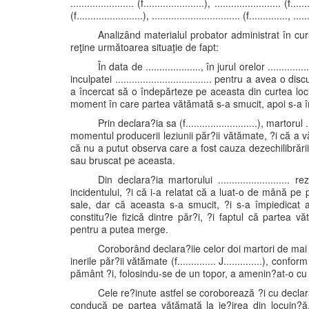
....................... (f......................), ........................ (f......
(f........................), ................................ (f.............., .....
Analizând materialul probator administrat în curs
reţine următoarea situaţie de fapt:
În data de ...................., în jurul orelor ...........
inculpatei ................................... pentru a avea 
a încercat să o îndepărteze pe aceasta din curtea loc
moment în care partea vătămată s-a smucit, apoi s-a îm
Prin declara?ia sa (f..........................), martorul 
momentul producerii leziunii păr?ii vătămate, ?i că a v
că nu a putut observa care a fost cauza dezechilibrării
sau bruscat pe aceasta.
Din declara?ia martorului .......................
incidentului, ?i că i-a relatat că a luat-o de mână p
sale, dar că aceasta s-a smucit, ?i s-a împiedicat a
constitu?ie fizică dintre păr?i, ?i faptul că partea 
pentru a putea merge.
Coroborând declara?iie celor doi martori de mai
inerile păr?ii vătămate (f.............. J..............), co
pământ ?i, folosindu-se de un topor, a amenin?at-o cu m
Cele re?inute astfel se coroborează ?i cu declara?iil
conducă pe partea vătămată la ie?irea din locuin?