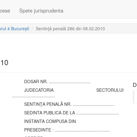
cese
Spete jurisprudenta
rul 4 București
Sentinţă penală 286 din 08.02.2010
010
DOSAR NR. ..................................
D
JUDECATORIA SECTORULUI
...................................
SENTINŢA PENALĂ NR. ..................................
SEDINTA PUBLICA DE LA ...................................
INSTANTA COMPUSA DIN
PRESEDINTE : .............................................