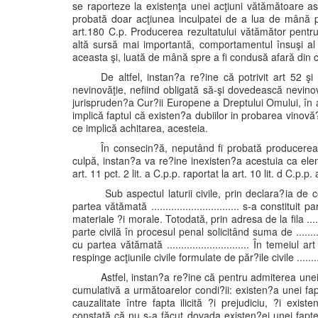
se raporteze la existenţa unei acţiuni vătămătoare as
probată doar acţiunea inculpatei de a lua de mână p
art.180 C.p. Producerea rezultatului vătămător pentr
altă sursă mai importantă, comportamentul însuşi al 
aceasta şi, luată de mână spre a fi condusă afară din 
De altfel, instan?a re?ine că potrivit art 52 ş
nevinovăţie, nefiind obligată să-şi dovedească nevinovă
jurispruden?a Cur?ii Europene a Dreptului Omului, în 
implică faptul că existen?a dubiilor in probarea vinovă
ce implică achitarea, acesteia.
În consecin?ă, neputând fi probată producerea 
culpă, instan?a va re?ine inexisten?a acestuia ca eleme
art. 11 pct. 2 lit. a C.p.p. raportat la art. 10 lit. d C.p.p
Sub aspectul laturii civile, prin declara?ia de constituir
partea vătămată ............................... s-a constituit pa
materiale ?i morale. Totodată, prin adresa de la fila ...........
parte civilă în procesul penal solicitând suma de ..........
cu partea vătămată ............................. În temeiu
respinge acţiunile civile formulate de păr?ile civile ...........
Astfel, instan?a re?ine că pentru admiterea unei
cumulativă a următoarelor condi?ii: existen?a unei fapt
cauzalitate între fapta ilicită ?i prejudiciu, ?i exis
constată că nu s-a făcut dovada existen?ei unei fapte 