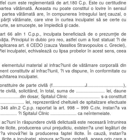
tfel cum este reglementată de art.180 C.p. Este cu certitudine
artea vătămată. Aceasta nu poate constitui o lovire în sensul
u partea vătămată are, în compunerea întregului lanţ cauzal, o
părţii vătămate, care vine în curtea inculpatei să se certe cu
curte, se smuceşte, se împiedică şi cade.
i art 66 alin 1 C.p.p., inculpata beneficiază de o prezumţie de
ţia. Principiul in dubio pro reo, astfel cum a fost statuat ?i de
aplicarea art. 6 CEDO (cauza Vassilios Stravopoulos c. Greciei),
?iei inculpatei, echivalează cu lipsa probelor în acest sens, ceea
elementului material al infrac?iunii de vătămare corporală din
nt constitutiv al infrac?iunii, ?i va dispune, în conformitate cu
. achitarea inculpatei.
e de parte civilă (f..........................J.............................),
rte civilă, solicitând, în total, suma de ....................... lei, daune
.........din dosar, Spitalul Clinic ......................... s-a constituit
................. lei, reprezentând cheltuieli de spitalizare efectuate
l art 346 alin.2 C.p.p. raportat la art. 998 – 999 C.civ, instan?a va
.......... ?i Spitalul Clinic ..................... ca neîntemeiate.
 ac?iuni în răspundere civilă delictuală este necesară întrunirea
e ilicite, producerea unui prejudiciu, existen?a unei legături de
ten?a vinovă?iei la producerea faptei ilicite. În cauză, instan?a
ilicite a inculpatei, singura ac?iune probată, aceea prin care a