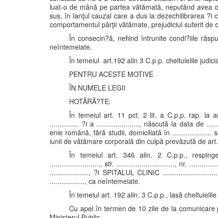
luat-o de mână pe partea vătămată, neputând avea o as
sus, în lanţul cauzal care a dus la dezechilibrarea ?i
comportamentul părţii vătămate, prejudiciul suferit de c
În consecin?ă, nefiind întrunite condi?iile răspu
neîntemeiate.
În temeiul art.192 alin 3 C.p.p. cheltuielile judic
PENTRU ACESTE MOTIVE
ÎN NUMELE LEGII
HOTĂRĂ?TE:
În temeiul art. 11 pct. 2 lit. a C.p.p. rap. la art. 
............... ?i a ......................, născută la data de ........
enie română, fără studii, domiciliată în .................... sat 
iunii de vătămare corporală din culpă prevăzută de art.
În temeiul art. 346 alin. 2 C.p.p., respinge ac?iu
.........................., str. .............................., nr. ..........
...................., ?i SPITALUL CLINIC ..............................
.................., ca neîntemeiate.
În temeiul art. 192 alin. 3 C.p.p., lasă cheltuielile
Cu apel în termen de 10 zile de la comunicare 
Ministerul Public.