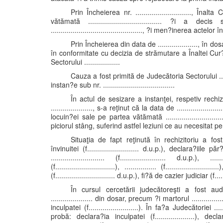
Prin Încheierea nr. ............................, Înalt
vătămată ..................................... ?i 
.............................................., ?i men?inerea 
Prin Încheierea din data de ...................., în dosarul
în conformitate cu decizia de strămutare a Înaltei Cur?i ..
Sectorului ..................
Cauza a fost primită de Judecătoria Sectorului ........
instan?e sub nr. ....................................
În actul de sesizare a instanţei, respetiv rech
....................., s-a reţinut că la data de ...............
locuin?ei sale pe partea vătămată .........................
piciorul stâng, suferind astfel leziuni ce au necesitat pentru 
Situaţia de fapt reţinută în rechizitoriu a fos
învinuitei (f.......................... d.u.p.), declara?iile păr
........................... (f....................... d.u.p.), .........
(f..............................), ................ (f................
(f.............................. d.u.p.), fi?ă de cazier judiciar (f.......
În cursul cercetării judecătoreşti a fost aud
..................... din dosar, precum ?i martorul ............
inculpatei (f.........................). În fa?a Judecătoriei .
probă: declara?ia inculpatei (f....................), decla