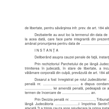
de libertate, pentru săvârşirea infr. prev. de art. 184 al
Dezbaterile au avut loc la termenul din data de ....
la acea dată, care face parte integrantă din prezen
amânat pronunţarea pentru data de ...........................
I N S T A N Ţ A
Deliberând asupra cauzei penale de faţă, instan
Prin rechizitoriul Parchetului de pe lângă Judecătoria .
trimiterea în judecată, în stare de libertate, a inculpate
vătămare corporală din culpă, prevăzută de art. 184 al
Dosarul a fost înregistrat pe rolul Judecătoriei ......
penală nr. ..................................... a disp
............................ lei amendă penală, pedeapsă
termen de încercare de ............................. an.
Prin Decizia penală nr. ........................., Tribun
lângă Judecătoria ........................i împotriva Sentin?e
atacată ?i a trimis cauza spre rejudecare la prima instan?ă, r