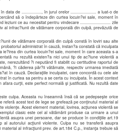
în data de ................., în jurul orelor ...................... a luat-o de
..., încercând să o îndepărteze din curtea locuin?ei sale, moment în
ziuni ce au necesitat pentru vindecare .......................... zile
utiv al infrac?iunii de vătămare corporală din culpă, prevăzută de
c?iunii de vătămare corporală din culpă constă în loviri sau alte
 probatoriul administrat în cauză, instan?a constată că inculpata
a ie?irea din curtea locuin?ei sale, moment în care aceasta s-a
zentată nu rezultă existen?a nici unui tip de ac?iune violentă a
te, nerezultând ?i neputând fi stabilit cu certitudine raportul de
de mână, ?i căderea păr?ii vătămate, respectiv urmarea imediată
ta?at în cauză. Declaraţiile inculpatei, care concordă cu cele ale
ntrat în curtea sa pentru a se certa cu inculpata. În acest context
fara curţii, este perfect normală şi justificată. Nu rezultă date
 este culpa. Aceasta nu înseamnă însă că se pedepseşte orice
e referă acest text de lege se grefează pe conţinutul material al
 alte violenţe. Acest element material, lovirea, acţiunea violentă se
Exemplul clasic este cel al vătămării produse ca urmare a unui
olentă asupra unei persoane, dar se produce în condiţiile art.19
p al autorului acţiunii violente. Culpa nu se transferă asupra
 material al infracţiunii prev. de art.184 C.p., instanţa trebuie să