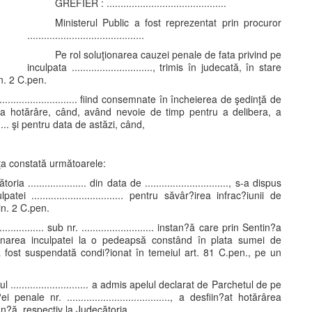
GREFIER : ...........................................
Ministerul Public a fost reprezentat prin procuror
..........................................
Pe rol soluţionarea cauzei penale de fata privind pe
inculpata ............................., trimis în judecată, în stare
in. 2 C.pen.
........................ fiind consemnate în încheierea de şedinţă de
ta hotărâre, când, având nevoie de timp pentru a delibera, a
..... şi pentru data de astăzi, când,
ţa constată următoarele:
.................... din data de .............................., s-a dispus
i ................................. pentru săvâr?irea infrac?iunii de
in. 2 C.pen.
........... sub nr. .......................... instan?ă care prin Sentin?a
us condamnarea inculpatei la o pedeapsă constând în plata sumei de
 ce a fost suspendată condi?ionat în temeiul art. 81 C.pen., pe un
alul ............................ a admis apelul declarat de Parchetul de pe
i penale nr. ....................................., a desfiin?at hotărârea
espectiv la Judecătoria ...................................