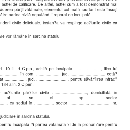
tfel de calificare. De altfel, astfel cum a fost demonstrat mai
 căderea părţii vătămate, elementul cel mai important este însuşi
ătre partea civilă neputând fi reparat de inculpată.
nderii civile delictuale, instan?a va respinge ac?iunile civile ca
iare vor rămâne în sarcina statului.
10 lit. d C.p.p., achită pe inculpata ......................., fiica lui
............., în com. ...................., jud. ............................., cetă?
.................., jud. ..........................., pentru săvâr?irea infrac?
 184 alin. 2 C.pen.
nile păr?ilor civile .............................., domiciliată în
......... bl. ............. sc. ........... et. .................. ap. ................ sector
..... cu sediul în ................. sector ................, ................, nr.
 judiciare în sarcina statului.
pentru inculpată ?i partea vătămată ?i de la pronun?are pentru