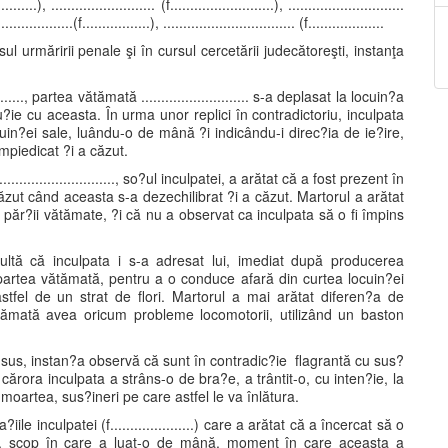
..........), .......................... (f..........................), .............................
...................(f.................), ................................. (f...................
ul urmăririi penale şi în cursul cercetării judecătoreşti, instanţa
.........., partea vătămată ........................... s-a deplasat la locuin?a
o discu?ie cu aceasta. În urma unor replici în contradictoriu, inculpata
uin?ei sale, luându-o de mână ?i indicându-i direc?ia de ie?ire,
piedicat ?i a căzut.
.............................., so?ul inculpatei, a arătat că a fost prezent în
ăzut când aceasta s-a dezechilibrat ?i a căzut. Martorul a arătat
 păr?ii vătămate, ?i că nu a observat ca inculpata să o fi împins
... rezultă că inculpata i s-a adresat lui, imediat după producerea
e partea vătămată, pentru a o conduce afară din curtea locuin?ei
stfel de un strat de flori. Martorul a mai arătat diferen?a de
vătămată avea oricum probleme locomotorii, utilizând un baston
 sus, instan?a observă că sunt în contradic?ie flagrantă cu sus?
nform cărora inculpata a strâns-o de bra?e, a trântit-o, cu inten?ie, la
oartea, sus?ineri pe care astfel le va înlătura.
e inculpatei (f.....................) care a arătat că a încercat să o
ă, scop în care a luat-o de mână, moment în care aceasta a