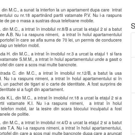
 din M.C., a sunat la interfon la un apartament dupa care intrat
mentului cu nr.18 apartinând partii vatamate P.V. Nu i-a raspuns
arie de pe o masa a sustras doua telefoane mobile.
S
in M.C., a intrat în imobilul nr.8/B a urcat la etajul 2 si a batut
ate A.B. Nu i-a raspuns nimeni, a intrat în holul apartamentului
 portofel în care se afla suma de 70 lei, un permis de conducere
ulap un telefon mobil.
 H. din M.C., a intrat în imobilul nr.3 a urcat la etajul 1 si fara
 vatamate S.M.M., a intrat în holul apartamentului unde a gasit o
ofel din care a scos mai multe bancnote.
ada C. din M.C., a intrat în imobilul nr.12/B, a batut la usa
. Nu i-a raspuns nimeni, a intrat în holul apartamentului si în
, un pachet de tigari si o carte de identitate. A fost surprins de
ntitate si a fugit din apartament.
 K.L. din M.C., a intrat în imobilul nr.18 a urcat la etajul 2 si a
rtii vatamate K.I. Nu i-a raspuns nimeni, a intrat în holul
lefon mobil, iar la iesire din scara blocului inculpatul a fost
anele de politie.
in M.C., a intrat în imobilul nr.4/D a urcat la etajul 2 si a batut
ate T.A. Nu i-a raspuns nimeni, a intrat în holul apartamentului,
n portofel din care a scos mai multe bancnote dupa care a aruncat