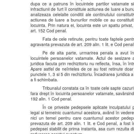
dupa ce a patruns în locuintele partilor vatamate si
infractiunii de furt îl constituie actiunea de luare a bun
analizeaza celelalte conditii ale continutului constituti
actiunea de luare a bunurilor mobile ce au constituit o
locuinta. Prin natura ei, locuinta este un spatiu privat,
art. 152 Cod penal.
Fata de cele retinute, pentru toate faptele pentr
agravanta prevazuta de art. 209 alin. 1 lit. e Cod penal
Pe de alta parte, urmarirea penala a avut în
locuintele persoanelor vatamate. Actul de sesizare a 
juridica facuta prin rechizitoriu nu reflecta, însa, în în
Apare astfel de neînteles de ce au fost retinute doar 
punctele 1, 3 si 5 din rechizitoriu. Încadrarea juridica 
a fi schimbata.
Tribunalul constata ca în toate cele sapte cazuri
fara drept în locuinta persoanelor vatamate, savârsind 
192 alin. 1 Cod penal.
În ce priveste pedepsele aplicate inculpatului 
legal si temeinic cuantumul acestora, având în vedere 
nici un temei pentru care cuantumul acestor pedeps
prevazuta de art. 209 alin. 1 lit. e Cod penal, a fost
pedepsei stabilit de prima instanta, asa cum rezulta d