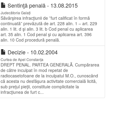
Sentinţă penală - 13.08.2015
Judecătoria Galați
Săvârşirea infracţiunii de ”furt calificat în formă
continuată” prevăzută de art. 228 alin. 1 – art. 229
alin. 1 lit. d şi alin. 3 lit. b Cod penal cu aplicarea
art. 35 alin. 1 Cod penal şi cu aplicarea art. 396
alin. 10 Cod procedură penală.
Decizie - 10.02.2004
Curtea de Apel Constanța
DREPT PENAL. PARTEA GENERALĂ. Cumpărarea
de către inculpat în mod repetat de
radiocasetofoane de la inculpatul M.O., cunoscând
că acesta nu desfăşura activitate comercială licită,
sub preţul pieţii, constituie complicitate la
infracţiunea de furt c...