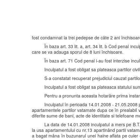
fost condamnat la trei pedepse de câte 2 ani închisoare,
În baza art. 33 lit. a, art. 34 lit. b Cod penal 
care se va adauga sporul de 8 luni închisoare.
În baza art. 71 Cod penal i-au fost interzise incu
Inculpatul a fost obligat sa plateasca partilor civil
S-a constatat recuperat prejudiciul cauzat partilo
Inculpatul a fost obligat sa plateasca statului sum
Pentru a pronunta aceasta hotarâre prima instant
Inculpatul în perioada 14.01.2008 - 21.05.2008 
apartamentele partilor vatamate dupa ce în prealabil 
diferite sume de bani, acte de identitate si telefoane mob
La data de 14.01.2008 inculpatul a mers pe B.T. di
la usa apartamentului cu nr.13 apartinând partii vatam
a bagat mâna în buzunarul unei haine aflata pe cuier