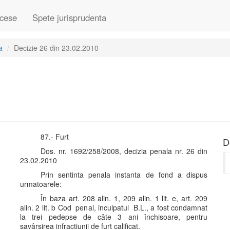
cese
Spete jurisprudenta
a
Decizie 26 din 23.02.2010
87.- Furt
D
Dos. nr. 1692/258/2008, decizia penala nr. 26 din
23.02.2010
Prin sentinta penala instanta de fond a dispus
urmatoarele:
În baza art. 208 alin. 1, 209 alin. 1 lit. e, art. 209
alin. 2 lit. b Cod penal, inculpatul B.L., a fost condamnat
la trei pedepse de câte 3 ani închisoare, pentru
savârsirea infractiunii de furt calificat.