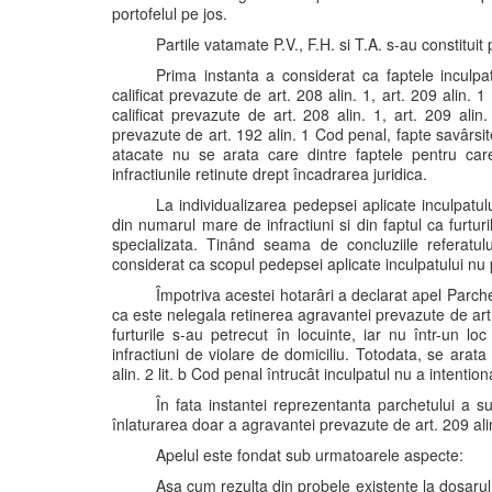
portofelul pe jos.
Partile vatamate P.V., F.H. si T.A. s-au constituit 
Prima instanta a considerat ca faptele inculpatu
calificat prevazute de art. 208 alin. 1, art. 209 alin. 1 l
calificat prevazute de art. 208 alin. 1, art. 209 alin.
prevazute de art. 192 alin. 1 Cod penal, fapte savârsite 
atacate nu se arata care dintre faptele pentru care 
infractiunile retinute drept încadrarea juridica.
La individualizarea pedepsei aplicate inculpatul
din numarul mare de infractiuni si din faptul ca furtur
specializata. Tinând seama de concluziile referatul
considerat ca scopul pedepsei aplicate inculpatului nu p
Împotriva acestei hotarâri a declarat apel Parch
ca este nelegala retinerea agravantei prevazute de art.
furturile s-au petrecut în locuinte, iar nu într-un lo
infractiuni de violare de domiciliu. Totodata, se ara
alin. 2 lit. b Cod penal întrucât inculpatul nu a intentio
În fata instantei reprezentanta parchetului a 
înlaturarea doar a agravantei prevazute de art. 209 alin
Apelul este fondat sub urmatoarele aspecte:
Asa cum rezulta din probele existente la dosarul c