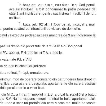
În baza art. 208 alin.1, 209 alin.1 lit.e, Cod penal,
acelasi inculpat a fost condamnat la patru pedepse de
câte 3 ani închisoare, pentru savârsirea infractiunii de furt
calificat.
În baza art.192 alin.1 Cod penal, inculpat a mai
 pentru savârsirea infractiunii de violare de domiciliu.
inculpatul va executa pedeapsa ceea mai grea de 3 ani închisoare la
lpatului drepturile prevazute de art. 64 lit.a-b Cod penal.
e P.V. 300 lei, F.H. 200 lei si T.A. 1.200 lei.
r vatamate K.I. si A.B.
a de 550 lei cheltuieli judiciare.
a a retinut, în fapt, urmatoarele:
printr-un mod de operare constând din patrunderea fara drept în
verifica daca usa era descuiata, apartamente din care a sustras
ile pe ulterior le-a valorificat.
n M.C., a intrat în imobilul nr.2/B, a urcat la etajul 3 si a batut
ate R.V. Nu i-a raspuns nimeni, a intrat în holul apartamentului,
 de unde a scos un portofel din care a scos mai multe bancnote