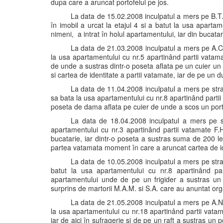
dupa care a aruncat portofelul pe jos.
La data de 15.02.2008 inculpatul a mers pe B.T.
în imobil a urcat la etajul 4 si a batut la usa aparta
nimeni, a intrat în holul apartamentului, iar din bucat
La data de 21.03.2008 inculpatul a mers pe A.C. d
la usa apartamentului cu nr.5 apartinând partii vatam
de unde a sustras dintr-o poseta aflata pe un cuier un
si cartea de identitate a partii vatamate, iar de pe un d
La data de 11.04.2008 inculpatul a mers pe strada
sa bata la usa apartamentului cu nr.8 apartinând partii
poseta de dama aflata pe cuier de unde a scos un port
La data de 18.04.2008 inculpatul a mers pe str
apartamentului cu nr.3 apartinând partii vatamate F.H
bucatarie, iar dintr-o poseta a sustras suma de 200 lei
partea vatamata moment în care a aruncat cartea de ide
La data de 10.05.2008 inculpatul a mers pe strada
batut la usa apartamentului cu nr.8 apartinând pa
apartamentului unde de pe un frigider a sustras un te
surprins de martorii M.A.M. si S.A. care au anuntat org
La data de 21.05.2008 inculpatul a mers pe A.N. d
la usa apartamentului cu nr.18 apartinând partii vatam
iar de aici în sufragerie si de pe un raft a sustras u