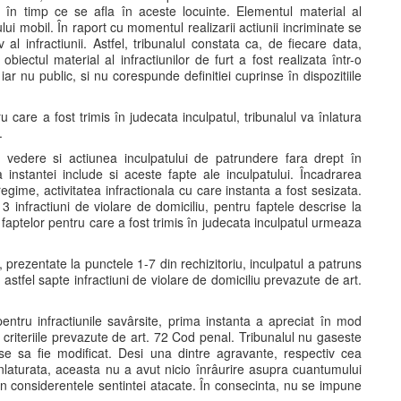
 în timp ce se afla în aceste locuinte. Elementul material al
ului mobil. În raport cu momentul realizarii actiunii incriminate se
v al infractiunii. Astfel, tribunalul constata ca, de fiecare data,
biectul material al infractiunilor de furt a fost realizata într-o
 iar nu public, si nu corespunde definitiei cuprinse în dispozitiile
u care a fost trimis în judecata inculpatul, tribunalul va înlatura
.
 vedere si actiunea inculpatului de patrundere fara drept în
instantei include si aceste fapte ale inculpatului. Încadrarea
tregime, activitatea infractionala cu care instanta a fost sesizata.
3 infractiuni de violare de domiciliu, pentru faptele descrise la
a faptelor pentru care a fost trimis în judecata inculpatul urmeaza
, prezentate la punctele 1-7 din rechizitoriu, inculpatul a patruns
astfel sapte infractiuni de violare de domiciliu prevazute de art.
pentru infractiunile savârsite, prima instanta a apreciat în mod
criteriile prevazute de art. 72 Cod penal. Tribunalul nu gaseste
e sa fie modificat. Desi una dintre agravante, respectiv cea
 înlaturata, aceasta nu a avut nicio înrâurire asupra cuantumului
in considerentele sentintei atacate. În consecinta, nu se impune