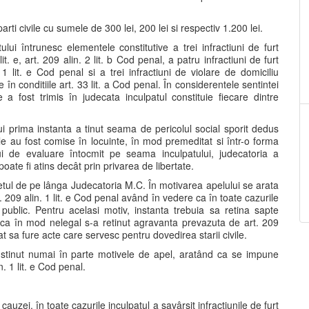
parti civile cu sumele de 300 lei, 200 lei si respectiv 1.200 lei.
lui întrunesc elementele constitutive a trei infractiuni de furt
it. e, art. 209 alin. 2 lit. b Cod penal, a patru infractiuni de furt
 1 lit. e Cod penal si a trei infractiuni de violare de domiciliu
în conditiile art. 33 lit. a Cod penal. În considerentele sentintei
a fost trimis în judecata inculpatul constituie fiecare dintre
ui prima instanta a tinut seama de pericolul social sporit dedus
ile au fost comise în locuinte, în mod premeditat si într-o forma
ui de evaluare întocmit pe seama inculpatului, judecatoria a
oate fi atins decât prin privarea de libertate.
etul de pe lânga Judecatoria M.C. În motivarea apelului se arata
 209 alin. 1 lit. e Cod penal având în vedere ca în toate cazurile
c public. Pentru acelasi motiv, instanta trebuia sa retina sapte
ta ca în mod nelegal s-a retinut agravanta prevazuta de art. 209
nat sa fure acte care servesc pentru dovedirea starii civile.
sustinut numai în parte motivele de apel, aratând ca se impune
. 1 lit. e Cod penal.
auzei, în toate cazurile inculpatul a savârsit infractiunile de furt