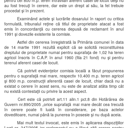
pentru cei 800 m.p. teren intravilan aferent casei de locuit deşi nu
au fost trecuţi în cerere, dar este un drept al său, la fel trebuie
procedat şi în prezent.
Examinând actele şi lucrările dosarului în raport cu critica
formulată, tribunalul reţine că titlul de proprietate atacat a fost
emis în concordanţă cu cererea depusă de reclamant în anul
1991 şi dovezile existente la comisie.
Astfel din cererea înregistrată la Primăria comunei în data
de 14 martie 1991 rezultă explicit că se solicită reconstituirea
dreptului de proprietate numai pentru suprafaţa de 1,02 ha teren
agricol înscris în C.A.P. în anul 1960 (fila 21 fond) nu şi pentru
terenul aferent casei de locuit.
Că potrivit evidenţelor comisia locală a făcut propunerea
pentru o suprafaţă mai mare, respectiv 10.400 m.p. teren agricol
şi 800 m.p. construcţii aferentă casei de locuit, chiar dacă nu a
existat o cerere în acest sens, nu este de analizat atâta timp cât
nu există contestaţii cu privire la acest aspect.
Cert este că potrivit art.11 alin.1 pct.8 din Hotărârea de
Guvern nr.890/2005 „orice suprafaţă mai mare decât cea trecută
în cerere poate fi luată în considerare, pe baza actelor
doveditoare, numai până la punerea în posesie şi nu după aceia.
Mai mult textul invocat, este emis în aplicarea dispoziţiilor
Legii nr. 247/2005 iar reclamantul nu a făcut altă cerere pentru