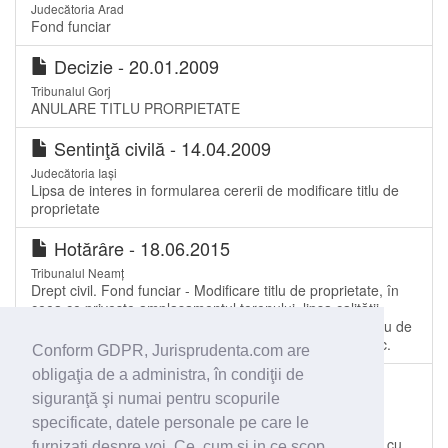
Judecătoria Arad
Fond funciar
Decizie - 20.01.2009
Tribunalul Gorj
ANULARE TITLU PRORPIETATE
Sentinţă civilă - 14.04.2009
Judecătoria Iași
Lipsa de interes in formularea cererii de modificare titlu de
proprietate
Hotărâre - 18.06.2015
Tribunalul Neamț
Drept civil. Fond funciar - Modificare titlu de proprietate, în
ceea ce priveşte amplasamentul terenului, lipsa calității
procesuale a comieiei locale în solicitarea de anulare titlu de
proprietate, neagravarea situației în propria cale de atac.
Conform GDPR, Jurisprudenta.com are
obligaţia de a administra, în condiţii de
Sentinţă civilă - 17.03.2014
siguranţă şi numai pentru scopurile
Tribunalul Constanța
specificate, datele personale pe care le
Stabilirea suprafeţei de teren necesare bunei utilizări a
construcţiei se face, motivat, de către entitatea învestită cu
furnizaţi despre voi. Ce, cum si in ce scop