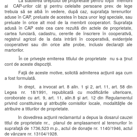
La stabilirea dreptului de proprietate pentru foştii membrii
ai CAP-urilor cât şi pentru celelalte persoane prev. de lege
trebuia să se aibă în vedere, după caz, suprafaţa terenurilor
aduse în CAP, preluate de acestea în baza unor legi speciale, sau
preluate în orice alt mod de la membrii cooperatori. Suprafaţa
adusă în CAP este cea care rezultă din actele de proprietate,
cartea funciară, cadastru, cererile de înscriere în cooperativă,
registrul agricol de la data intrării în cooperativă, evidenţele
cooperativei sau din orice alte probe, inclusiv declaraţii ale
martorilor.
În ce priveşte emiterea titlului de proprietate nu s-a ţinut
cont de aceste dispoziţii.
Faţă de aceste motive, solicită admiterea acţiunii aşa cum
a fost formulată.
In drept, a invocat art. 8 alin. 1 şi 2, art. 11, art. 58 din
Legea nr. 18/1991, republicată cu modificările ulterioare,
coroborate cu art. 9, art. 11, alin.8 şi art. 12 din Regulamentul
privind constituirea şi atribuţiile comisiilor locale, modalităţile de
atribuire a titlurilor de proprietate.
In dovedirea acţiunii reclamantul a depus la dosarul cauzei
titlul de proprietate nr., planul de amplasament al terenurilor în
suprafaţă de 1736,523 m.p., actul de donaţie nr. 1140/1946, actul
de vânzare nr. 13104/1928.