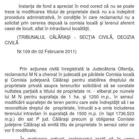
Instanţa de fond a apreciat în mod corect că nu se poate
trece la modificarea titlului de proprietate dacă nu s-a îndeplinit
procedura administrativă, în condiţiile în care reclamantul nu a
solicitat prin cererea depusă la comisia locală şi terenul aferent
casei de locuit, aflat în intravilanul localităţii.
(TRIBUNALUL CĂLĂRAŞI - SECŢIA CIVILĂ, DECIZIA
CIVILĂ
Nr.109 din 02 Februarie 2011)
Prin acţiunea civilă înregistrată la Judecătoria Olteniţa,
reclamantul M N a chemat în judecată pe pârâtele Comisia locală
şi Comisia judeţeană Călăraşi pentru stabilirea dreptului de
proprietate privată asupra terenurilor solicitând să se constate
nulitatea parţială a titlului de proprietate nr. - eliberat pe numele
lui M N pentru suprafaţa de 1 ha. şi 1200 m.p., în sensul
modificării suprafeţei de teren pentru care este îndreptăţit să i se
reconstituie dreptul de proprietate, întrucât s-a omis includerea
terenului intravilan în suprafaţă de 1500 m.p. (în fapt 1736,523
m.p.) din sat P jud. Călăraşi precum şi obligarea Comisiei
judeţene Călăraşi să emită titlu de proprietate în sensul celor ce
vor fi modificate.
În motivarea acţiunii, reclamantul arată că în urma