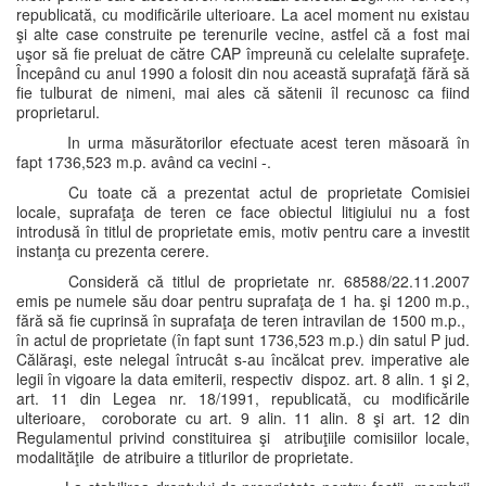
republicată, cu modificările ulterioare. La acel moment nu existau
şi alte case construite pe terenurile vecine, astfel că a fost mai
uşor să fie preluat de către CAP împreună cu celelalte suprafeţe.
Începând cu anul 1990 a folosit din nou această suprafaţă fără să
fie tulburat de nimeni, mai ales că sătenii îl recunosc ca fiind
proprietarul.
In urma măsurătorilor efectuate acest teren măsoară în
fapt 1736,523 m.p. având ca vecini -.
Cu toate că a prezentat actul de proprietate Comisiei
locale, suprafaţa de teren ce face obiectul litigiului nu a fost
introdusă în titlul de proprietate emis, motiv pentru care a investit
instanţa cu prezenta cerere.
Consideră că titlul de proprietate nr. 68588/22.11.2007
emis pe numele său doar pentru suprafaţa de 1 ha. şi 1200 m.p.,
fără să fie cuprinsă în suprafaţa de teren intravilan de 1500 m.p.,
în actul de proprietate (în fapt sunt 1736,523 m.p.) din satul P jud.
Călăraşi, este nelegal întrucât s-au încălcat prev. imperative ale
legii în vigoare la data emiterii, respectiv dispoz. art. 8 alin. 1 şi 2,
art. 11 din Legea nr. 18/1991, republicată, cu modificările
ulterioare, coroborate cu art. 9 alin. 11 alin. 8 şi art. 12 din
Regulamentul privind constituirea şi atribuţiile comisiilor locale,
modalităţile de atribuire a titlurilor de proprietate.