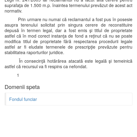
suprafaţa de 1.500 m.p. înaintea termenului prevăzut de acest act
normativ.
Prin urmare nu numai că reclamantul a fost pus în posesie
asupra terenului solicitat prin singura cerere de reconstituire
depusă în termen legal, dar a fost emis şi titlul de proprietate
astfel că în mod corect instanţa de fond a reţinut că nu se poate
modifica titlul de proprietate fără respectarea procedurii legale
astfel ar fi eludate termenele de prescripţie prevăzute pentru
stabilitatea raporturilor juridice.
În consecinţă hotărârea atacată este legală şi temeinică
astfel că recursul va fi respins ca nefondat.
1
Domenii speta
Fondul funciar