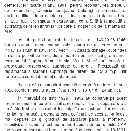
demersurilor făcute în anul 1991 pentru reconstituirea dreptului
de proprietate, Comisia judeţeană Călăraşi a procedat la
emiterea titlului de proprietate nr. - doar pentru suprafaţa de 1 ha.
şi 1200 m.p. teren situat în extravilanul com. S, fără să includă şi
suprafaţa de teren intravilan pe care a moştenit-o de la mama sa,
M P.
Astfel, potrivit actului de donaţie nr. 1140/20.08.1946,
bunicii săi au donat mamei sale, alături de alt teren, terenul
intravilan situat în satul P cu vecini -. Această donaţie cuprindea
o clauză potrivit cu care, după moartea bunicilor săi şi a mamei,
reclamantul împreună cu fratele său I M să primească în
proprietate respectivele suprafeţe de teren. Precizează că
reclamantul a stăpânit suprafaţa de teren de 1500 m.p. iar
fratele său suprafaţa menţionată în act.
Bunicul său a cumpărat această suprafaţă de teren în anul
1928 (conform actului autentificat sub nr. 13104 din 24 aprilie).
In intervalul de timp 1929 – 1952 au construit pe acest
teren un imobil în care a locuit aproximativ 15 ani, după care s-a
recăsătorit şi şi-a schimbat locuinţa, în acelaşi sat. Terenul era
îngrădit şi întrucât a demolat casa edificată pe acesta, l-a folosit
mai departe ca şi grădină de zarzavat până la momentul
colectivizării, când i-a fost luat în mod abuziv de către fostul CAP,
motiv pentru care acest teren formează obiectul Legii nr. 18/1991,