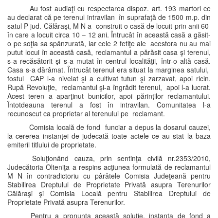
Au fost audiaţi cu respectarea dispoz. art. 193 martori ce
au declarat că pe terenul intravilan în suprafaţă de 1500 m.p. din
satul P jud. Călăraşi, M N a construit o casă de locuit prin anii 60
în care a locuit circa 10 – 12 ani. Întrucât în această casă a găsit-
o pe soţia sa spânzurată, iar cele 2 fetiţe ale acestora nu au mai
putut locui în această casă, reclamantul a părăsit casa şi terenul,
s-a recăsătorit şi s-a mutat în centrul localităţii, într-o altă casă.
Casa s-a dărâmat. Întrucât terenul era situat la marginea satului,
fostul CAP l-a nivelat şi a cultivat tutun şi zarzavat, apoi ricin.
Rupă Revoluţie, reclamantul şi-a îngrădit terenul, apoi l-a lucrat.
Acest teren a aparţinut bunicilor, apoi părinţilor reclamantului.
Întotdeauna terenul a fost în intravilan. Comunitatea l-a
recunoscut ca proprietar al terenului pe reclamant.
Comisia locală de fond funciar a depus la dosarul cauzei,
la cererea instanţei de judecată toate actele ce au stat la baza
emiterii titlului de proprietate.
Soluţionând cauza, prin sentinţa civilă nr.2353/2010,
Judecătoria Olteniţa a respins acţiunea formulată de reclamantul
M N în contradictoriu cu pârâtele Comisia Judeţeană pentru
Stabilirea Dreptului de Proprietate Privată asupra Terenurilor
Călăraşi şi Comisia Locală pentru Stabilirea Dreptului de
Proprietate Privată asupra Terenurilor.
Pentru a pronunţa această soluţie, instanţa de fond a