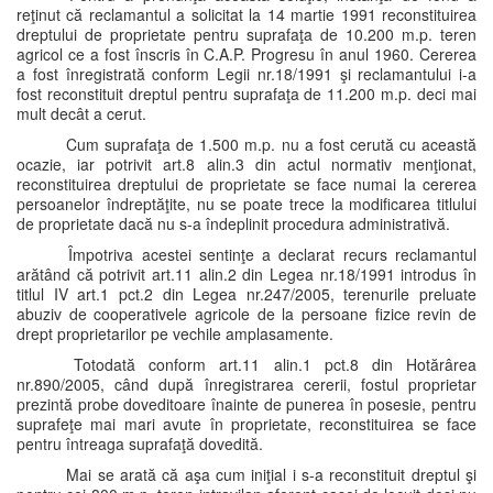
reţinut că reclamantul a solicitat la 14 martie 1991 reconstituirea
dreptului de proprietate pentru suprafaţa de 10.200 m.p. teren
agricol ce a fost înscris în C.A.P. Progresu în anul 1960. Cererea
a fost înregistrată conform Legii nr.18/1991 şi reclamantului i-a
fost reconstituit dreptul pentru suprafaţa de 11.200 m.p. deci mai
mult decât a cerut.
Cum suprafaţa de 1.500 m.p. nu a fost cerută cu această
ocazie, iar potrivit art.8 alin.3 din actul normativ menţionat,
reconstituirea dreptului de proprietate se face numai la cererea
persoanelor îndreptăţite, nu se poate trece la modificarea titlului
de proprietate dacă nu s-a îndeplinit procedura administrativă.
Împotriva acestei sentinţe a declarat recurs reclamantul
arătând că potrivit art.11 alin.2 din Legea nr.18/1991 introdus în
titlul IV art.1 pct.2 din Legea nr.247/2005, terenurile preluate
abuziv de cooperativele agricole de la persoane fizice revin de
drept proprietarilor pe vechile amplasamente.
Totodată conform art.11 alin.1 pct.8 din Hotărârea
nr.890/2005, când după înregistrarea cererii, fostul proprietar
prezintă probe doveditoare înainte de punerea în posesie, pentru
suprafeţe mai mari avute în proprietate, reconstituirea se face
pentru întreaga suprafaţă dovedită.
Mai se arată că aşa cum iniţial i s-a reconstituit dreptul şi