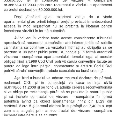
53.650.300 lei şi contractul de vînzare – cumpărare
nr.3887/24.11.2003 prin care recurentul a vîndut un apartament
cu pretul declarat de 60.000.000.lei.
Deşi vînzătorii şi-au exprimat voinţa de a vinde
apartamentul şi au primit integral preţul prevăzut în antecontract
aceştia în mod nejustificat nu se prezintă la Notariat pentru
încheierea vînzării în formă autentică.
Avîndu-se în vedere toate aceste considerente tribunalul
apreciază că recurentul cumpărător are interes juridic să solicite
ca instanţa să confirme că vînzătorii intimaţi au obligaţia să se
prezinte la un notar public pentru a încheia şi în formă autentică
vînzarea –cumpărarea apartamentului, temeiul legal al acestor
obligaţii fiind art.969 Cod Civil potrivit căruia convenţiile făcute au
putere de lege între părţile contractante si art.970 Codul Civil
potrivit căruia” convenţiile trebuie executate cu bună credinţă.
Aşa fiind tribunalul va admite recursul declarat de pârâtul-
reclamant C.G. şi în consecinţă va casa sentinţa civilă
nr.6118/06.11.2008 şi pe fond va admite cererea reconventională
si va obliga pe reclamanţii- pârâti să se prezinte la notarul public
şi să încheie contractul de vînzare – cumpărare în formă
autentică avînd ca obiect apartamentul nr.42 din Bl.29 din
cartierul Micro V şi terenul aferent în suprafaţă de 7,46 m.p. aşa
cum s-a angajat prin antecontractul de vînzare- cumpărare
încheiat între părţi la 11.11.2003.