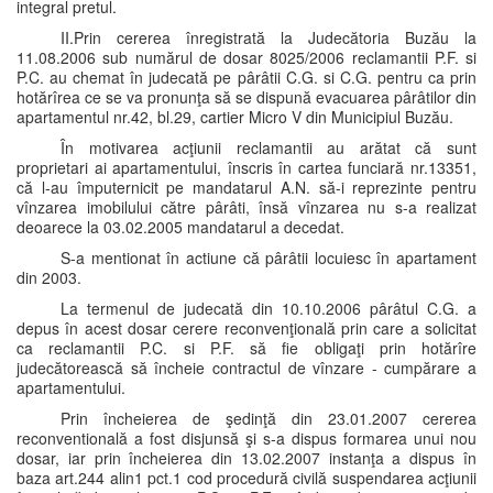
integral pretul.
II.Prin cererea înregistrată la Judecătoria Buzău la
11.08.2006 sub numărul de dosar 8025/2006 reclamantii P.F. si
P.C. au chemat în judecată pe pârâtii C.G. si C.G. pentru ca prin
hotărîrea ce se va pronunţa să se dispună evacuarea pârâtilor din
apartamentul nr.42, bl.29, cartier Micro V din Municipiul Buzău.
În motivarea acţiunii reclamantii au arătat că sunt
proprietari ai apartamentului, înscris în cartea funciară nr.13351,
că l-au împuternicit pe mandatarul A.N. să-i reprezinte pentru
vînzarea imobilului către pârâti, însă vînzarea nu s-a realizat
deoarece la 03.02.2005 mandatarul a decedat.
S-a mentionat în actiune că pârâtii locuiesc în apartament
din 2003.
La termenul de judecată din 10.10.2006 pârâtul C.G. a
depus în acest dosar cerere reconvenţională prin care a solicitat
ca reclamantii P.C. si P.F. să fie obligaţi prin hotărîre
judecătorească să încheie contractul de vînzare - cumpărare a
apartamentului.
Prin încheierea de şedinţă din 23.01.2007 cererea
reconventională a fost disjunsă şi s-a dispus formarea unui nou
dosar, iar prin încheierea din 13.02.2007 instanţa a dispus în
baza art.244 alin1 pct.1 cod procedură civilă suspendarea acţiunii