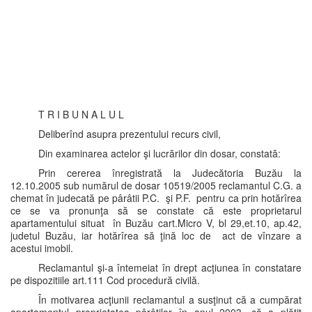
T R I B U N A L U L
Deliberînd asupra prezentului recurs civil,
Din examinarea actelor şi lucrărilor din dosar, constată:
Prin cererea înregistrată la Judecătoria Buzău la
12.10.2005 sub numărul de dosar 10519/2005 reclamantul C.G. a
chemat în judecată pe pârâtii P.C. şi P.F. pentru ca prin hotărîrea
ce se va pronunţa să se constate că este proprietarul
apartamentului situat în Buzău cart.Micro V, bl 29,et.10, ap.42,
judetul Buzău, iar hotărîrea să ţină loc de act de vînzare a
acestui imobil.
Reclamantul şi-a întemeiat în drept acţiunea în constatare
pe dispozitiile art.111 Cod procedură civilă.
În motivarea acţiunii reclamantul a susţinut că a cumpărat