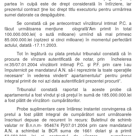
partea în culpă este de drept considerată în întîrziere, iar
prezentul contract ţine loc drept titlu executoriu pentru urmărirea
sumei datorate ca despăgubire.
Se constată că pe antecontract vînzătorul intimat P.C. a
făcut următoarea menţiune olografă”Am primit în total
100.000.000.lei( o sută milioane) urmînd să mai primesc
85.000.000.lei (optzeci si cinci milioane) în momentul perfectării
actului, datată -17.11.2003.
Tot în legătură cu plata pretului tribunalul constată că în
procura de vînzare autentificată de notar, prin încheierea
nr.35/07.01.2004 vînzătorii intimaţi P.C. şi P.F. prin care l-au
împuternicit pe mandatarul A.N. să-i reprezinte la toate operaţiile
necesare” în vederea vinderii” apartamentului” pentru pretul
integral primit de noi azi data autentificării prezentei procurii”.
Tribunalul constată raportat la aceste probe că
apartamentul a fost vîndut şi că preţul în sumă de 185.000.000.lei
a fost plătit de vînzători- cumpărătorilor.
Probe suplimentare care întăresc instantei convingerea că
pretul a fost plătit integral de cumpărători sunt următoarele
înscrisuri depuse de recurent în recurs: Buletinul de schimb
valutar nr B.n.n.m- 954674 Pj/07.01.2004 prin care mandatarul
A.N. a schimbat la BCR suma de 1661 dolari şi a primit