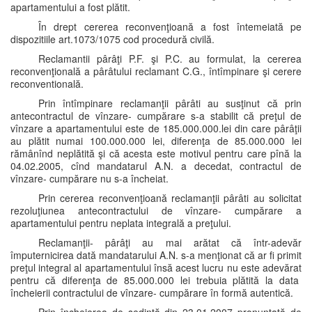
apartamentului a fost plătit.
În drept cererea reconvenţioană a fost întemeiată pe
dispozitiile art.1073/1075 cod procedură civilă.
Reclamantii pârâţi P.F. şi P.C. au formulat, la cererea
reconvenţională a pârâtului reclamant C.G., întîmpinare şi cerere
reconventională.
Prin întîmpinare reclamanţii pârâti au susţinut că prin
antecontractul de vînzare- cumpărare s-a stabilit că preţul de
vînzare a apartamentului este de 185.000.000.lei din care pârâţii
au plătit numai 100.000.000 lei, diferenţa de 85.000.000 lei
rămânînd neplătită şi că acesta este motivul pentru care pînă la
04.02.2005, cînd mandatarul A.N. a decedat, contractul de
vînzare- cumpărare nu s-a încheiat.
Prin cererea reconvenţioană reclamanţii pârâti au solicitat
rezoluţiunea antecontractului de vînzare- cumpărare a
apartamentului pentru neplata integrală a preţului.
Reclamanţii- pârâţi au mai arătat că într-adevăr
împuternicirea dată mandatarului A.N. s-a menţionat că ar fi primit
preţul integral al apartamentului însă acest lucru nu este adevărat
pentru că diferenţa de 85.000.000 lei trebuia plătită la data
încheierii contractului de vînzare- cumpărare în formă autentică.