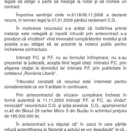
legală să oblige o parte să meargă la notar şi să încheie un
contract.
Împotriva sentinţei civile nr.6118/06.11.2008 a declarat
recurs, în termen legal la 07.01.2009 pârâtul reclamant C.G..
În motivarea recursului s-a arătat că hotărîrea primei
instanţe este nelegală şi injustă întrucât prin antecontract s-a
prevăzut că vînzătorii” vînd irevocabil cumpărătorilor imobilul şi că
acestia s-au obligat să se prezinte la notarul public pentru
încheierea contractului.
Intimaţii P.C. şi P.F. nu au formulat întîmpinare, nu s-au
prezentat la judecată, aceştia fiind legali citaţi: intimatul P.C. prin
afişarea citaţiei la domiciliul iar intimata P.F. prin publicitate în
cotidianul „România Liberă”.
Tribunalul constată că recursul este întemeiat pentru
considerentele ce vor fi arătate în continuare.
Prin antecontractul de vînzare- cumpărare încheiat în
formă autentică la 11.11.2003 intimaţii P.F. si P.C. au vîndut”
irevocabil” recurentului C.G. şi soţia acestuia C.G., apartamentul
nr.42 din Blocul 29 cartier Micro 5 din Buzău în schimbul preţului
de 185.000.000 lei.
În antecontract s-a stipulat că” în cazul în care părtile
refuză autentificarea la Notariat a actului se vor despăgubi” şi că „