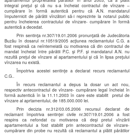
apartamentul proprietatea pârâtilor în anul 2003, că a plătit
integral preţul şi că nu s-a încheiat contractul de vînzare –
cumpărare în formă autentică pentru că A.N. mandatarul
împuternicit de pârâtii vînzători să-i reprezinte la notarul public
pentru încheierea contractului de vînzare- cumpărare în formă
autentică a decedat.
Prin sentinţa nr.307/19.01.2006 pronunţată de Judecătoria
Buzău în dosarul nr.10519/2005 acţiunea reclamantului C.G. a
fost respinsă ca neîntemeiată cu motivarea că din contractul de
mandat încheiat între pârâtii P.C. şi P.F. şi mandatarul A.N. nu
rezultă preţul de vînzare al apartamentului şi că în lipsa preţului
vînzarea nu există.
Împotriva acestei sentinţe a declarat recurs reclamantul
C.G..
În recurs reclamantul a depus la dosar un act nou,
respectiv antecontractul de vînzare- cumpărare legal încheiat în
formă autentică în la 11.11.2003 în care este stabilit pretul de
vînzare al aprtamentului, de 185.000.000 lei.
Prin decizia nr.312/03.05.2006 recursul declarat de
reclamant împotriva sentinţei civile nr.307/19.01.2006 a fost
respins ca nefondat cu motivarea că deşi pretul vînzării
apartamentului a fost stabilit prin antecontractul de vînzare-
cumpărare din probe nu rezultă că reclamantul a plătit pârâtilor