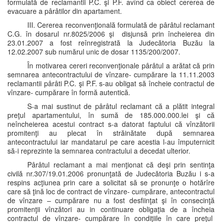
formulată de reclamantii P.C. şi P.F. avînd ca obiect cererea de
evacuare a pârâtilor din apartament.
III. Cererea reconvenţională formulată de pârâtul reclamant
C.G. în dosarul nr.8025/2006 şi disjunsă prin încheierea din
23.01.2007 a fost reînregistrată la Judecătoria Buzău la
12.02.2007 sub numărul unic de dosar 1135/200/2007.
În motivarea cereri reconvenţionale pârâtul a arătat că prin
semnarea antecontractului de vînzare- cumpărare la 11.11.2003
reclamantii pârâti P.C. şi P.F. s-au obligat să încheie contractul de
vînzare- cumpărare în formă autentică.
S-a mai sustinut de pârâtul reclamant că a plătit integral
preţul apartamentului, în sumă de 185.000.000.lei şi că
neîncheierea acestui contract s-a datorat faptului că vînzătorii
promitenţi au plecat în străinătate după semnarea
antecontractului iar mandatarul pe care acestia l-au împuternicit
să-i reprezinte la semnarea contractului a decedat ulterior.
Pârâtul reclamant a mai menţionat că deşi prin sentinţa
civilă nr.307/19.01.2006 pronunţată de Judecătoria Buzău i s-a
respins acţiunea prin care a solicitat să se pronunţe o hotărîre
care să ţină loc de contract de vînzare- cumpărare, antecontractul
de vînzare – cumpărare nu a fost desfiinţat şi în consecinţă
promitenţii vînzători au in continuare obligaţia de a încheia
contractul de vînzare- cumpărare în condiţiile în care preţul