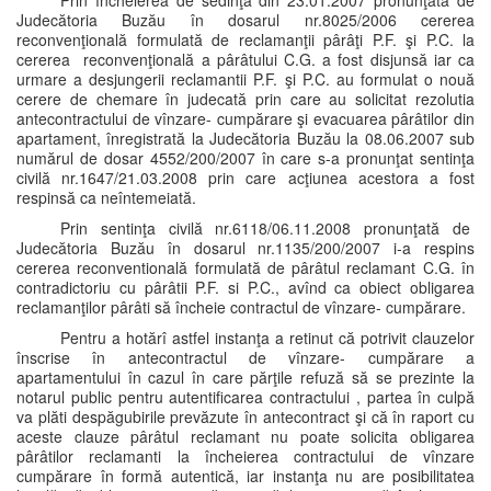
Prin încheierea de sedinţă din 23.01.2007 pronunţată de
Judecătoria Buzău în dosarul nr.8025/2006 cererea
reconvenţională formulată de reclamanţii pârâţi P.F. şi P.C. la
cererea reconvenţională a pârâtului C.G. a fost disjunsă iar ca
urmare a desjungerii reclamantii P.F. şi P.C. au formulat o nouă
cerere de chemare în judecată prin care au solicitat rezolutia
antecontractului de vînzare- cumpărare şi evacuarea pârâtilor din
apartament, înregistrată la Judecătoria Buzău la 08.06.2007 sub
numărul de dosar 4552/200/2007 în care s-a pronunţat sentinţa
civilă nr.1647/21.03.2008 prin care acţiunea acestora a fost
respinsă ca neîntemeiată.
Prin sentinţa civilă nr.6118/06.11.2008 pronunţată de
Judecătoria Buzău în dosarul nr.1135/200/2007 i-a respins
cererea reconventională formulată de pârâtul reclamant C.G. în
contradictoriu cu pârâtii P.F. si P.C., avînd ca obiect obligarea
reclamanţilor pârâti să încheie contractul de vînzare- cumpărare.
Pentru a hotărî astfel instanţa a retinut că potrivit clauzelor
înscrise în antecontractul de vînzare- cumpărare a
apartamentului în cazul în care părţile refuză să se prezinte la
notarul public pentru autentificarea contractului , partea în culpă
va plăti despăgubirile prevăzute în antecontract şi că în raport cu
aceste clauze pârâtul reclamant nu poate solicita obligarea
pârâtilor reclamanti la încheierea contractului de vînzare
cumpărare în formă autentică, iar instanţa nu are posibilitatea