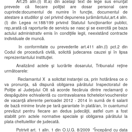
Art.25 alin.(l) lit.a) din acelaşi text de lege sus enunţat
prevede că fiecare poliţist are dosar personal care
cuprinde:documentul de numire în funcţie, documentul de
atestare a studiilor şi cel privind depunerea jurământului,art.4 alin.
(l) din Legea nr.188/199 privind Statutul funcţionarilor publici,
rep,arată că raporturile de serviciu se nasc şi se exercită pe baza
actului administrativ emis în condiţiile legii, neexistând contracte
individuale de muncă.
In conformitate cu prevederile art.411 alin.(l) pct.2 din
Codul de procedură civilă, solicită judecarea cauzei şi în lipsa
reprezentantului instituţiei.
Analizând actele şi lucrările dosarului, Tribunalul reţine
următoarele:
Reclamantul X a solicitat instanţei ca, prin hotărârea ce o
va pronunţa, să dispună obligarea pârâtului Inspectoratul de
Poliţie al Judeţului Olt să acorde fiecăruia dintre reclamanţi o
despăgubire echivalentă cu contravaloarea tichetelor/voucherelor
de vacanţă aferente perioadei 2012 - 2014 în sumă de 6 salarii
de bază minime brute pe tară garantate în plată/an, în cuantumul
prevăzut pentru fiecare an dedus judecăţii, astfel cum a fost
stabilit prin actele normative speciale şi obligarea pârâtului la
plata cheltuielilor de judecată.
Potrivit art. 1 alin. 1 din O.U.G. 8/2009 "Începând cu data