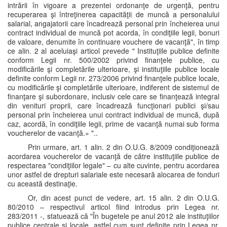
intrării în vigoare a prezentei ordonanţe de urgenţă, pentru
recuperarea şi întreţinerea capacităţii de muncă a personalului
salarial, angajatorii care încadrează personal prin încheierea unui
contract individual de muncă pot acorda, în condiţiile legii, bonuri
de valoare, denumite în continuare vouchere de vacanţă", în timp
ce alin. 2 al aceluiaşi articol prevede " Instituţiile publice definite
conform Legii nr. 500/2002 privind finanţele publice, cu
modificările şi completările ulterioare, şi instituţiile publice locale
definite conform Legii nr. 273/2006 privind finanţele publice locale,
cu modificările şi completările ulterioare, indiferent de sistemul de
finanţare şi subordonare, inclusiv cele care se finanţează integral
din venituri proprii, care încadrează funcţionari publici şi/sau
personal prin încheierea unui contract individual de muncă, după
caz, acordă, în condiţiile legii, prime de vacanţă numai sub forma
voucherelor de vacanţă.» "..
Prin urmare, art. 1 alin. 2 din O.U.G. 8/2009 condiţionează
acordarea voucherelor de vacanţă de către instituţiile publice de
respectarea "condiţiilor legale" – cu alte cuvinte, pentru acordarea
unor astfel de drepturi salariale este necesară alocarea de fonduri
cu această destinaţie.
Or, din acest punct de vedere, art. 15 alin. 2 din O.U.G.
80/2010 – respectivul articol fiind introdus prin Legea nr.
283/2011 -, statuează că "În bugetele pe anul 2012 ale instituţiilor
publice centrale şi locale, astfel cum sunt definite prin Legea nr.