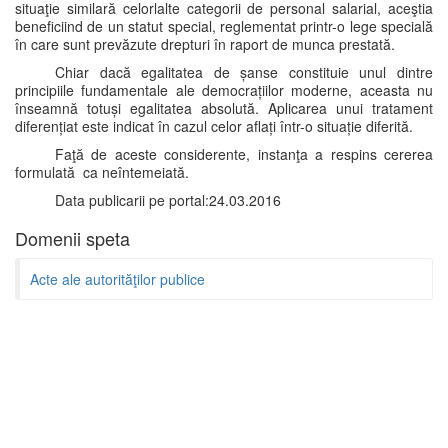
situaţie similară celorlalte categorii de personal salarial, aceştia
beneficiind de un statut special, reglementat printr-o lege specială
în care sunt prevăzute drepturi în raport de munca prestată.
Chiar dacă egalitatea de șanse constituie unul dintre
principiile fundamentale ale democrațiilor moderne, aceasta nu
înseamnă totuși egalitatea absolută. Aplicarea unui tratament
diferențiat este indicat în cazul celor aflați într-o situație diferită.
Faţă de aceste considerente, instanţa a respins cererea
formulată ca neîntemeiată.
Data publicarii pe portal:24.03.2016
Domenii speta
Acte ale autorităţilor publice