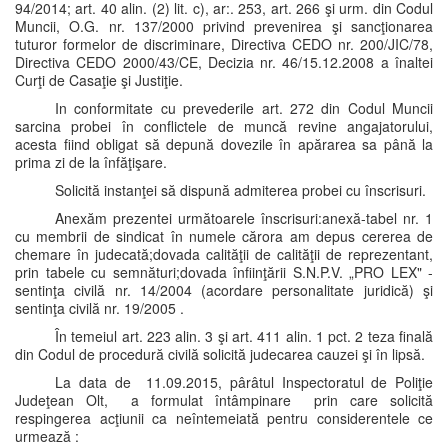
94/2014; art. 40 alin. (2) lit. c), ar:. 253, art. 266 şi urm. din Codul
Muncii, O.G. nr. 137/2000 privind prevenirea şi sancţionarea
tuturor formelor de discriminare, Directiva CEDO nr. 200/JIC/78,
Directiva CEDO 2000/43/CE, Decizia nr. 46/15.12.2008 a înaltei
Curţi de Casaţie şi Justiţie.
In conformitate cu prevederile art. 272 din Codul Muncii
sarcina probei în conflictele de muncă revine angajatorului,
acesta fiind obligat să depună dovezile în apărarea sa până la
prima zi de la înfăţişare.
Solicită instanţei să dispună admiterea probei cu înscrisuri.
Anexăm prezentei următoarele înscrisuri:anexă-tabel nr. 1
cu membrii de sindicat în numele cărora am depus cererea de
chemare în judecată;dovada calităţii de calităţii de reprezentant,
prin tabele cu semnături;dovada înfiinţării S.N.P.V. „PRO LEX" -
sentinţa civilă nr. 14/2004 (acordare personalitate juridică) şi
sentinţa civilă nr. 19/2005 .
În temeiul art. 223 alin. 3 şi art. 411 alin. 1 pct. 2 teza finală
din Codul de procedură civilă solicită judecarea cauzei şi în lipsă.
La data de 11.09.2015, pârâtul Inspectoratul de Poliţie
Judeţean Olt, a formulat întâmpinare prin care solicită
respingerea acţiunii ca neîntemeiată pentru considerentele ce
urmează :