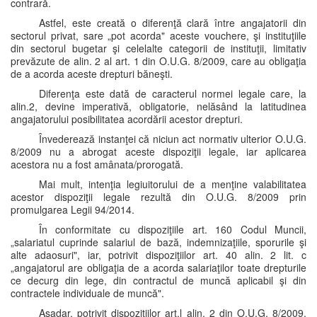
contrară.
Astfel, este creată o diferenţă clară între angajatorii din
sectorul privat, sare „pot acorda" aceste vouchere, şi instituţiile
din sectorul bugetar şi celelalte categorii de instituţii, limitativ
prevăzute de alin. 2 al art. 1 din O.U.G. 8/2009, care au obligaţia
de a acorda aceste drepturi băneşti.
Diferenţa este dată de caracterul normei legale care, la
alin.2, devine imperativă, obligatorie, nelăsând la latitudinea
angajatorului posibilitatea acordării acestor drepturi.
Învederează instanţei că niciun act normativ ulterior O.U.G.
8/2009 nu a abrogat aceste dispoziţii legale, iar aplicarea
acestora nu a fost amânata/prorogată.
Mai mult, intenţia legiuitorului de a menţine valabilitatea
acestor dispoziţii legale rezultă din O.U.G. 8/2009 prin
promulgarea Legii 94/2014.
În conformitate cu dispoziţiile art. 160 Codul Muncii,
„salariatul cuprinde salariul de bază, indemnizaţiile, sporurile şi
alte adaosuri", iar, potrivit dispoziţiilor art. 40 alin. 2 lit. c
„angajatorul are obligaţia de a acorda salariaţilor toate drepturile
ce decurg din lege, din contractul de muncă aplicabil şi din
contractele individuale de muncă".
Aşadar, potrivit dispoziţiilor art.l alin. 2 din O.U.G. 8/2009,