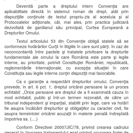
Devenită parte a dreptului intern Convenţia are
aplicabilitate directă în sistemul roman de drept, atât prin
dispoziţiile conţinute de textul propriu-zis al acestuia şi al
Protocoalelor adiţionale, cât, mai ales, prin practica judiciară
dezvoltată de gardianul său principal, Curtea Europeană a
Drepturilor Omului.
Textul articolului 53 din Convenţie obligă statele să se
conformeze hotărârilor Curţii în litigiile în care sunt părţi. In caz de
neconcordantă între pactele şi tratatele privitoare la drepturile
fundamentale ale omului la care România este parte şi legile
interne, au prioritate, potrivit Constituţiei României, republicată,
reglementările internaţionale, cu excepţia situaţiei în care
Constituţia sau legile interne conţin dispoziţii mai favorabile.
Ca o garanţie a respectării drepturilor omului, Convenţia
prevede, in art. 6 pct. 1, dreptul oricărei persoane la un proces
echitabil: „Orice persoane are dreptul de a fi examinată cauza în
mod echitabil, public şi într-un termen rezonabil, de către un
tribunal independent şi imparţial, stabilit prin lege, care va hotărî
fie asupra încălcării drepturilor şi obligaţiilor cu caracter civil, fie
asupra temeiniciei oricărei acuzaţii în materie penală îndreptată
împotriva sa. (....)
Conform Directivei 20007JIC/78, privind crearea cadrului
general în favoarea tratamentului egal privind ocuparea forţei de