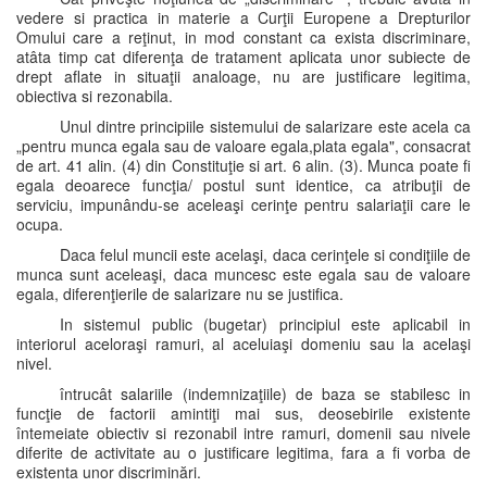
vedere si practica in materie a Curţii Europene a Drepturilor
Omului care a reţinut, in mod constant ca exista discriminare,
atâta timp cat diferenţa de tratament aplicata unor subiecte de
drept aflate in situaţii analoage, nu are justificare legitima,
obiectiva si rezonabila.
Unul dintre principiile sistemului de salarizare este acela ca
„pentru munca egala sau de valoare egala,plata egala", consacrat
de art. 41 alin. (4) din Constituţie si art. 6 alin. (3). Munca poate fi
egala deoarece funcţia/ postul sunt identice, ca atribuţii de
serviciu, impunându-se aceleaşi cerinţe pentru salariaţii care le
ocupa.
Daca felul muncii este acelaşi, daca cerinţele si condiţiile de
munca sunt aceleaşi, daca muncesc este egala sau de valoare
egala, diferenţierile de salarizare nu se justifica.
In sistemul public (bugetar) principiul este aplicabil in
interiorul aceloraşi ramuri, al aceluiaşi domeniu sau la acelaşi
nivel.
întrucât salariile (indemnizaţiile) de baza se stabilesc in
funcţie de factorii amintiţi mai sus, deosebirile existente
întemeiate obiectiv si rezonabil intre ramuri, domenii sau nivele
diferite de activitate au o justificare legitima, fara a fi vorba de
existenta unor discriminări.