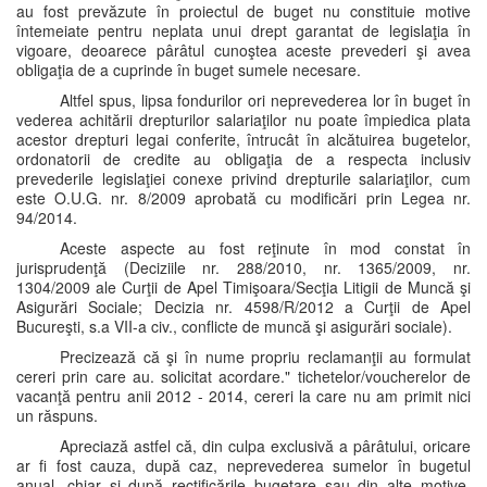
au fost prevăzute în proiectul de buget nu constituie motive
întemeiate pentru neplata unui drept garantat de legislaţia în
vigoare, deoarece pârâtul cunoştea aceste prevederi şi avea
obligaţia de a cuprinde în buget sumele necesare.
Altfel spus, lipsa fondurilor ori neprevederea lor în buget în
vederea achitării drepturilor salariaţilor nu poate împiedica plata
acestor drepturi legai conferite, întrucât în alcătuirea bugetelor,
ordonatorii de credite au obligaţia de a respecta inclusiv
prevederile legislaţiei conexe privind drepturile salariaţilor, cum
este O.U.G. nr. 8/2009 aprobată cu modificări prin Legea nr.
94/2014.
Aceste aspecte au fost reţinute în mod constat în
jurisprudenţă (Deciziile nr. 288/2010, nr. 1365/2009, nr.
1304/2009 ale Curţii de Apel Timişoara/Secţia Litigii de Muncă şi
Asigurări Sociale; Decizia nr. 4598/R/2012 a Curţii de Apel
Bucureşti, s.a VII-a civ., conflicte de muncă şi asigurări sociale).
Precizează că şi în nume propriu reclamanţii au formulat
cereri prin care au. solicitat acordare." tichetelor/voucherelor de
vacanţă pentru anii 2012 - 2014, cereri la care nu am primit nici
un răspuns.
Apreciază astfel că, din culpa exclusivă a pârâtului, oricare
ar fi fost cauza, după caz, neprevederea sumelor în bugetul
anual, chiar şi după rectificările bugetare sau din alte motive,