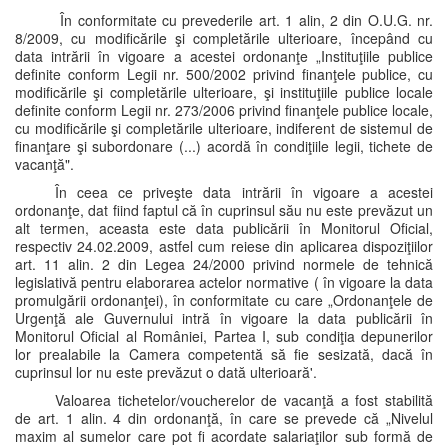
În conformitate cu prevederile art. 1 alin, 2 din O.U.G. nr.
8/2009, cu modificările şi completările ulterioare, începând cu
data intrării în vigoare a acestei ordonanţe „Instituţiile publice
definite conform Legii nr. 500/2002 privind finanţele publice, cu
modificările şi completările ulterioare, şi instituţiile publice locale
definite conform Legii nr. 273/2006 privind finanţele publice locale,
cu modificările şi completările ulterioare, indiferent de sistemul de
finanţare şi subordonare (...) acordă în condiţiile legii, tichete de
vacanţă".
În ceea ce priveşte data intrării în vigoare a acestei
ordonanţe, dat fiind faptul că în cuprinsul său nu este prevăzut un
alt termen, aceasta este data publicării în Monitorul Oficial,
respectiv 24.02.2009, astfel cum reiese din aplicarea dispoziţiilor
art. 11 alin. 2 din Legea 24/2000 privind normele de tehnică
legislativă pentru elaborarea actelor normative ( în vigoare la data
promulgării ordonanţei), în conformitate cu care „Ordonanţele de
Urgenţă ale Guvernului intră în vigoare la data publicării în
Monitorul Oficial al României, Partea I, sub condiţia depunerilor
lor prealabile la Camera competentă să fie sesizată, dacă în
cuprinsul lor nu este prevăzut o dată ulterioară'.
Valoarea tichetelor/voucherelor de vacanţă a fost stabilită
de art. 1 alin. 4 din ordonanţă, în care se prevede că „Nivelul
maxim al sumelor care pot fi acordate salariaţilor sub formă de