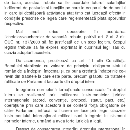
de baza, acestea trebuie sa fie acordate tuturor salariaţilor
indiferent de posturile si funcţiile pe care le ocupa si de domeniul
in care isi desfăşoară activitatea atat timp cat lucrează efectiv in
condiţiile prescrise de legea care reglementează plata sporurilor
respective.
Mai mult, orice deosebire în acordarea
tichetelor/voucherelor de vacantă trebuie, potrivit art. 2 al. 3 din
OUG nr. 137/2000 să fie justificată de un s:op legitim. Scopul
legitim trebuie să fie expres exprimat în cuprinsul legii sau cu
ocazia adoptării acesteia.
De asemenea, precizează ca art. 11 clin Constituţia
României stabileşte cu valoare de principiu, obligarea statului
român de a îndeplini întocmai şi, cu buna credinţă îndatoririle ce-i
revin din tratatele la care este parte, precum şi faptul ca tratatele
ratificate de Parlament fac parte din dreptul intern.
Integrarea normelor internaţionale consensuale în dreptul
intern se realizează prin ratificarea instrumentelor juridice
internaţionale (acord, convenţie, protocol, statut, pact, etc.)
operaţiune prin care acestora li se conferă forţa obligatorie de
către Parlament, întrucât ratificarea se face prin lege, clauzele
instrumentului internaţional ratificat sunt integrate în sistemul
normelor interne, urmând a avea forte juridică a legii.
Distinct de consacrarea integrării dreptului internaţional în