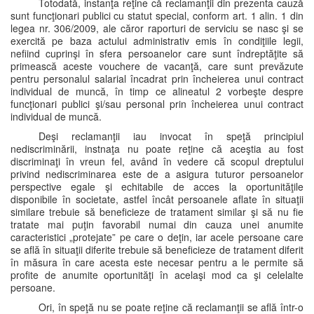
Totodată, instanţa reţine că reclamanţii din prezenta cauză
sunt funcţionari publici cu statut special, conform art. 1 alin. 1 din
legea nr. 306/2009, ale căror raporturi de serviciu se nasc şi se
exercită pe baza actului administrativ emis în condiţiile legii,
nefiind cuprinşi în sfera persoanelor care sunt îndreptăţite să
primească aceste vouchere de vacanţă, care sunt prevăzute
pentru personalul salarial încadrat prin încheierea unui contract
individual de muncă, în timp ce alineatul 2 vorbeşte despre
funcţionari publici şi/sau personal prin încheierea unui contract
individual de muncă.
Deşi reclamanţii iau invocat în speţă principiul
nediscriminării, instnaţa nu poate reţine că aceştia au fost
discriminaţi în vreun fel, având în vedere că scopul dreptului
privind nediscriminarea este de a asigura tuturor persoanelor
perspective egale şi echitabile de acces la oportunităţile
disponibile în societate, astfel încât persoanele aflate în situaţii
similare trebuie să beneficieze de tratament similar şi să nu fie
tratate mai puţin favorabil numai din cauza unei anumite
caracteristici „protejate” pe care o deţin, iar acele persoane care
se află în situaţii diferite trebuie să beneficieze de tratament diferit
în măsura în care acesta este necesar pentru a le permite să
profite de anumite oportunităţi în acelaşi mod ca şi celelalte
persoane.
Ori, în speţă nu se poate reţine că reclamanţii se află într-o