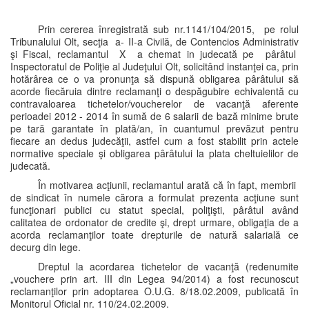
Prin cererea înregistrată sub nr.1141/104/2015, pe rolul
Tribunalului Olt, secţia a- II-a Civilă, de Contencios Administrativ
şi Fiscal, reclamantul X a chemat in judecată pe pârâtul
Inspectoratul de Poliţie al Judeţului Olt, solicitând instanţei ca, prin
hotărârea ce o va pronunţa să dispună obligarea pârâtului să
acorde fiecăruia dintre reclamanţi o despăgubire echivalentă cu
contravaloarea tichetelor/voucherelor de vacanţă aferente
perioadei 2012 - 2014 în sumă de 6 salarii de bază minime brute
pe tară garantate în plată/an, în cuantumul prevăzut pentru
fiecare an dedus judecăţii, astfel cum a fost stabilit prin actele
normative speciale şi obligarea pârâtului la plata cheltuielilor de
judecată.
În motivarea acţiunii, reclamantul arată că în fapt, membrii
de sindicat în numele cărora a formulat prezenta acţiune sunt
funcţionari publici cu statut special, poliţişti, pârâtul având
calitatea de ordonator de credite şi, drept urmare, obligaţia de a
acorda reclamanţilor toate drepturile de natură salarială ce
decurg din lege.
Dreptul la acordarea tichetelor de vacanţă (redenumite
„vouchere prin art. III din Legea 94/2014) a fost recunoscut
reclamanţilor prin adoptarea O.U.G. 8/18.02.2009, publicată în
Monitorul Oficial nr. 110/24.02.2009.