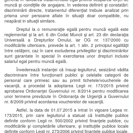
muncă şi condiţiile de angajare, în vederea definirii şi constatări:
discriminării directe, tratamentul diferenţiat trebuie analizat prin
prisma unor persoane aflate în situaţii doar compatibile, nu
neapărat in situaţii similare.
Dreptul la o remuneraţie egală pentru muncă egală este
reglementat şi la art. 6 din Codai Muncii şi art. 23 din declaraţia
Universală a Drepturilor Omului, iar OG nr. 137/2000 cu
modificările ulterioare, prevede la art. 1 alin. 2 principiul egalităţii
între cetăţeni, caz în care excluderea privilegiilor şi discriminărilor
sunt garantate în special în exercitarea unor drepturi inclusiv
salariul egal pentru muncă egală.
Învederează instanţei că însuşi legiuitorul, sesizând vădita
discriminare între funcţionarii publici şi celelalte categorii de
personal care primesc sau au primit tichetele/voucherele de
vacanţă, a procedat la adoptarea Legii nr. 173/2015 privind
aprobarea Ordonanţei Guvernului nr. 8/2014 pentru modificarea
unor termene prevăzute în Ordonanţa de Urgenţă a Guvernului
nr. 8/2009 privind acordarea voucherelor de vacanţă.
Astfel, la data de 01.07.2015 a intrat în vigoare Legea nr.
173/2015, prin care legiuitorul a statuat că Instituţiile publice
definite conform Legii nr. 500/2002 privind finanţele publice, cu
modificările şi completările ulterioare, şi instituţiile publice locale
definite conform Legii nr. 273/2006 privind finanţele publice locale,