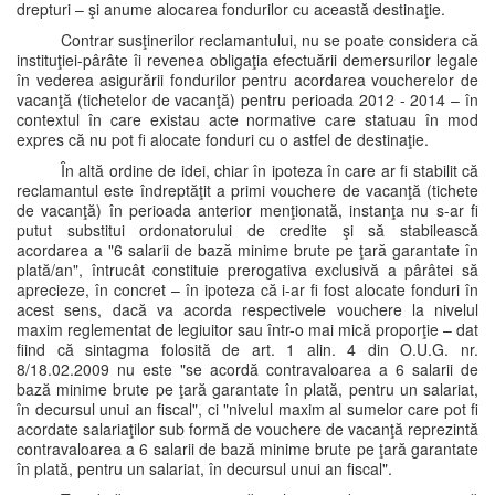
drepturi – şi anume alocarea fondurilor cu această destinaţie.
Contrar susţinerilor reclamantului, nu se poate considera că
instituţiei-pârâte îi revenea obligaţia efectuării demersurilor legale
în vederea asigurării fondurilor pentru acordarea voucherelor de
vacanţă (tichetelor de vacanţă) pentru perioada 2012 - 2014 – în
contextul în care existau acte normative care statuau în mod
expres că nu pot fi alocate fonduri cu o astfel de destinaţie.
În altă ordine de idei, chiar în ipoteza în care ar fi stabilit că
reclamantul este îndreptăţit a primi vouchere de vacanţă (tichete
de vacanţă) în perioada anterior menţionată, instanţa nu s-ar fi
putut substitui ordonatorului de credite şi să stabilească
acordarea a "6 salarii de bază minime brute pe ţară garantate în
plată/an", întrucât constituie prerogativa exclusivă a pârâtei să
aprecieze, în concret – în ipoteza că i-ar fi fost alocate fonduri în
acest sens, dacă va acorda respectivele vouchere la nivelul
maxim reglementat de legiuitor sau într-o mai mică proporţie – dat
fiind că sintagma folosită de art. 1 alin. 4 din O.U.G. nr.
8/18.02.2009 nu este "se acordă contravaloarea a 6 salarii de
bază minime brute pe ţară garantate în plată, pentru un salariat,
în decursul unui an fiscal", ci "nivelul maxim al sumelor care pot fi
acordate salariaţilor sub formă de vouchere de vacanţă reprezintă
contravaloarea a 6 salarii de bază minime brute pe ţară garantate
în plată, pentru un salariat, în decursul unui an fiscal".