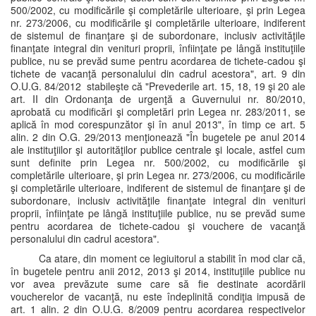
500/2002, cu modificările şi completările ulterioare, şi prin Legea
nr. 273/2006, cu modificările şi completările ulterioare, indiferent
de sistemul de finanţare şi de subordonare, inclusiv activităţile
finanţate integral din venituri proprii, înfiinţate pe lângă instituţiile
publice, nu se prevăd sume pentru acordarea de tichete-cadou şi
tichete de vacanţă personalului din cadrul acestora", art. 9 din
O.U.G. 84/2012 stabileşte că "Prevederile art. 15, 18, 19 şi 20 ale
art. II din Ordonanţa de urgenţă a Guvernului nr. 80/2010,
aprobată cu modificări şi completări prin Legea nr. 283/2011, se
aplică în mod corespunzător şi în anul 2013", în timp ce art. 5
alin. 2 din O.G. 29/2013 menţionează "În bugetele pe anul 2014
ale instituţiilor şi autorităţilor publice centrale şi locale, astfel cum
sunt definite prin Legea nr. 500/2002, cu modificările şi
completările ulterioare, şi prin Legea nr. 273/2006, cu modificările
şi completările ulterioare, indiferent de sistemul de finanţare şi de
subordonare, inclusiv activităţile finanţate integral din venituri
proprii, înfiinţate pe lângă instituţiile publice, nu se prevăd sume
pentru acordarea de tichete-cadou şi vouchere de vacanţă
personalului din cadrul acestora".
Ca atare, din moment ce legiuitorul a stabilit în mod clar că,
în bugetele pentru anii 2012, 2013 şi 2014, instituţiile publice nu
vor avea prevăzute sume care să fie destinate acordării
voucherelor de vacanţă, nu este îndeplinită condiţia impusă de
art. 1 alin. 2 din O.U.G. 8/2009 pentru acordarea respectivelor