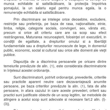
munca echitabile si satisfăcătoare, la protecţia împotriva
şomajului, la un salariu egal pentru munca egala, la o
remuneraţie echitabila si satisfăcătoare.
Prin discriminare se intelege orice deosebire, excludere,
restricţie sau preferinţa, pe baza de rasa, naţionalitate, etnie,
limba, religie, categorie sociala, convingeri, sex, vârsta etc,
precum si orice alt criteriu care are ca scop sau efect
restrângerea, Maturarea recunoaşterii, folosinţei ori executării, in
condiţii de egalitate, a drepturilor omului si a libertăţii
fundamentale sau a drepturilor recunoscute de lege, in domeniul
public, economic, social si cultural sau orice alte domenii ale vieţii
publice.
Dispoziţia de a discrimina persoanele pe oricare dintre
temeiurile prevăzute de alin. (1), este considerata discriminatorie
in înţelesul acestei ordonanţe.
Sunt discriminatorii, potrivit ordonanţai, prevederile, criteriile
sau practicile aparent neutre care dezavantajează anumite
persoane, pe baza criteriilor prevăzute la alin. (1), fata de alte
persoane, in afara cazului in care aceste prevederi, criterii sau
practici suni justificate obiectiv de un scop legitim, iar metodele de
atingere a acelui scop sunt adecvate si necesare fart.2 alin. (l)-
(3)j.