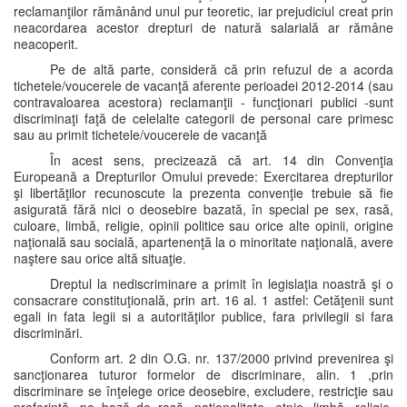
reclamanţilor rămânând unul pur teoretic, iar prejudiciul creat prin
neacordarea acestor drepturi de natură salarială ar rămâne
neacoperit.
Pe de altă parte, consideră că prin refuzul de a acorda
tichetele/voucerele de vacanţă aferente perioadei 2012-2014 (sau
contravaloarea acestora) reclamanţii - funcţionari publici -sunt
discriminaţi faţă de celelalte categorii de personal care primesc
sau au primit tichetele/voucerele de vacanţă
În acest sens, precizează că art. 14 din Convenţia
Europeană a Drepturilor Omului prevede: Exercitarea drepturilor
şi libertăţilor recunoscute la prezenta convenţie trebuie să fie
asigurată fără nici o deosebire bazată, în special pe sex, rasă,
culoare, limbă, religie, opinii politice sau orice alte opinii, origine
naţională sau socială, apartenenţă la o minoritate naţională, avere
naştere sau orice altă situaţie.
Dreptul la nediscriminare a primit în legislaţia noastră şi o
consacrare constituţională, prin art. 16 al. 1 astfel: Cetăţenii sunt
egali in fata legii si a autorităţilor publice, fara privilegii si fara
discriminări.
Conform art. 2 din O.G. nr. 137/2000 privind prevenirea şi
sancţionarea tuturor formelor de discriminare, alin. 1 ,prin
discriminare se înţelege orice deosebire, excludere, restricţie sau