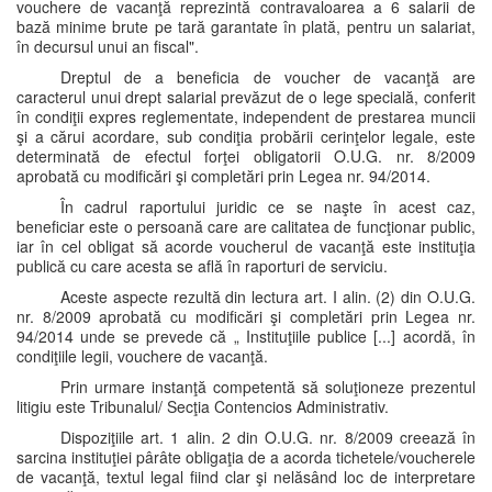
vouchere de vacanţă reprezintă contravaloarea a 6 salarii de
bază minime brute pe tară garantate în plată, pentru un salariat,
în decursul unui an fiscal".
Dreptul de a beneficia de voucher de vacanţă are
caracterul unui drept salarial prevăzut de o lege specială, conferit
în condiţii expres reglementate, independent de prestarea muncii
şi a cărui acordare, sub condiţia probării cerinţelor legale, este
determinată de efectul forţei obligatorii O.U.G. nr. 8/2009
aprobată cu modificări şi completări prin Legea nr. 94/2014.
În cadrul raportului juridic ce se naşte în acest caz,
beneficiar este o persoană care are calitatea de funcţionar public,
iar în cel obligat să acorde voucherul de vacanţă este instituţia
publică cu care acesta se află în raporturi de serviciu.
Aceste aspecte rezultă din lectura art. I alin. (2) din O.U.G.
nr. 8/2009 aprobată cu modificări şi completări prin Legea nr.
94/2014 unde se prevede că „ Instituţiile publice [...] acordă, în
condiţiile legii, vouchere de vacanţă.
Prin urmare instanţă competentă să soluţioneze prezentul
litigiu este Tribunalul/ Secţia Contencios Administrativ.
Dispoziţiile art. 1 alin. 2 din O.U.G. nr. 8/2009 creează în
sarcina instituţiei pârâte obligaţia de a acorda tichetele/voucherele
de vacanţă, textul legal fiind clar şi nelăsând loc de interpretare