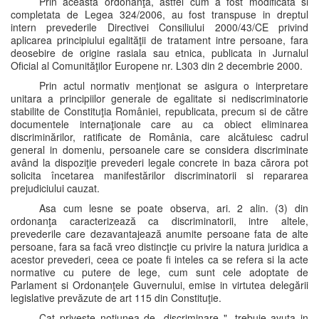
Prin aceasta ordonanţa, astfel cum a fost modificata si
completata de Legea 324/2006, au fost transpuse in dreptul
intern prevederile Directivei Consiliului 2000/43/CE privind
aplicarea principiului egalităţii de tratament intre persoane, fara
deosebire de origine rasiala sau etnica, publicata in Jurnalul
Oficial al Comunităţilor Europene nr. L303 din 2 decembrie 2000.
Prin actul normativ menţionat se asigura o interpretare
unitara a principiilor generale de egalitate si nediscriminatorie
stabilite de Constituţia României, republicata, precum si de către
documentele internaţionale care au ca obiect eliminarea
discriminărilor, ratificate de România, care alcătuiesc cadrul
general in domeniu, persoanele care se considera discriminate
având la dispoziţie prevederi legale concrete in baza cărora pot
solicita încetarea manifestărilor discriminatorii si repararea
prejudiciului cauzat.
Asa cum lesne se poate observa, ari. 2 alin. (3) din
ordonanţa caracterizează ca discriminatorii, intre altele,
prevederile care dezavantajează anumite persoane fata de alte
persoane, fara sa facă vreo distincţie cu privire la natura juridica a
acestor prevederi, ceea ce poate fi inteles ca se refera si la acte
normative cu putere de lege, cum sunt cele adoptate de
Parlament si Ordonanţele Guvernului, emise in virtutea delegării
legislative prevăzute de art 115 din Constituţie.
Cat priveşte noţiunea de „discriminare ", trebuie avuta in