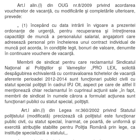
Art.l alin.(l) din OUG nr.8/2009 privind acordarea
voucherelor de vacanţă, cu modificările şi completările ulterioare,
prevede:
„ (1) începând cu data intrării în vigoare a prezentei
ordonanţe de urgenţă, pentru recuperarea şi întreţinerea
capacităţii de muncă a personalului salarial, angajatorii care
adresează personal prin încheierea unui contract individual de
muncă pot acorda, în condiţiile legii, bonuri de valoare, denumite
în continuare vouchere de vacanţă.
Membrii de sindicat pentru care reclamantul Sindicatul
Naţional al Poliţiştilor şi Vameşilor „PRO LEX„ solicită
despăgubirea echivalentă cu contravaloarea tichetelor de vacanţă
aferente perioadei 2012-2014 sunt funcţionari publici civili cu
statut special poliţişti în cadrul IPJ Olt, aspect pe care de altfel îl
menţionează chiar reclamantul în cuprinsul acţiunii sale „în fapt,
membrii de sindicat în numele cărora a formulat acţiunea sunt
funcţionari publici cu statut special, poliţişti.
Art.l alin.(l) din Legea nr.360/2002 privind Statutul
poliţistului (modificată) precizează că poliţistul este funcţionar
public civil, cu statut special, înarmat, ce poartă, de uniformă şi
exercită atribuţiile stabilite pentru Poliţia Română prin lege, ca
instituţie specializată a statului,,.