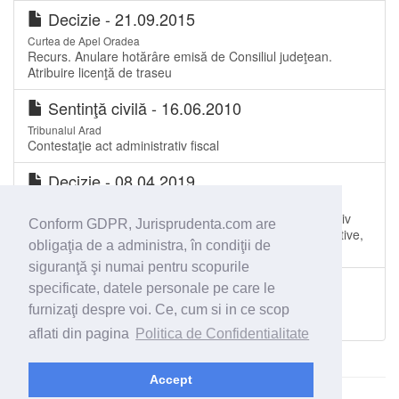
Decizie - 21.09.2015
Curtea de Apel Oradea
Recurs. Anulare hotărâre emisă de Consiliul judeţean.
Atribuire licenţă de traseu
Sentinţă civilă - 16.06.2010
Tribunalul Arad
Contestaţie act administrativ fiscal
Decizie - 08.04.2019
Curtea de Apel Oradea
Anulare decizie de soluţionare a contestaţiei administrativ
Conform GDPR, Jurisprudenta.com are
fiscale. Suspendarea soluţionării contestaţiei administrative,
obligaţia de a administra, în condiţii de
până la finalizarea cauzei penale
siguranţă şi numai pentru scopurile
Decizie - 05.01.2010
specificate, datele personale pe care le
Curtea de Apel Alba Iulia
furnizaţi despre voi. Ce, cum si in ce scop
Suspendare act administrativ . Condiţii
aflati din pagina
Politica de Confidentialitate
Accept