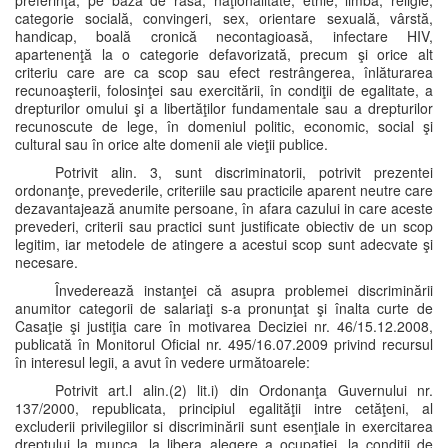
preferinţă, pe bază de rasă, naţionalitate, etnie, limbă, religie,
categorie socială, convingeri, sex, orientare sexuală, vârstă,
handicap, boală cronică necontagioasă, infectare HIV,
apartenenţă la o categorie defavorizată, precum şi orice alt
criteriu care are ca scop sau efect restrângerea, înlăturarea
recunoaşterii, folosinţei sau exercitării, în condiţii de egalitate, a
drepturilor omului şi a libertăţilor fundamentale sau a drepturilor
recunoscute de lege, în domeniul politic, economic, social şi
cultural sau în orice alte domenii ale vieţii publice.
Potrivit alin. 3, sunt discriminatorii, potrivit prezentei
ordonanţe, prevederile, criteriile sau practicile aparent neutre care
dezavantajează anumite persoane, în afara cazului in care aceste
prevederi, criterii sau practici sunt justificate obiectiv de un scop
legitim, iar metodele de atingere a acestui scop sunt adecvate şi
necesare.
Învederează instanţei că asupra problemei discriminării
anumitor categorii de salariaţi s-a pronunţat şi înalta curte de
Casaţie şi justiţia care în motivarea Deciziei nr. 46/15.12.2008,
publicată în Monitorul Oficial nr. 495/16.07.2009 privind recursul
în interesul legii, a avut în vedere următoarele:
Potrivit art.l alin.(2) lit.i) din Ordonanţa Guvernului nr.
137/2000, republicata, principiul egalităţii intre cetăţeni, al
excluderii privilegiilor si discriminării sunt esenţiale in exercitarea
dreptului la munca, la libera alegere a ocupaţiei, la condiţii de