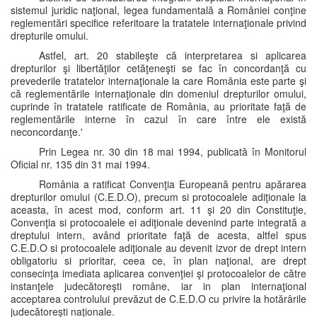
sistemul juridic naţional, legea fundamentală a României conţine
reglementări specifice referitoare la tratatele internaţionale privind
drepturile omului.
Astfel, art. 20 stabileşte că interpretarea si aplicarea
drepturilor şi libertăţilor cetăţeneşti se fac în concordanţă cu
prevederile tratatelor internaţionale la care România este parte şi
că reglementările internaţionale din domeniul drepturilor omului,
cuprinde în tratatele ratificate de România, au prioritate faţă de
reglementările interne în cazul în care între ele există
neconcordanţe.'
Prin Legea nr. 30 din 18 mai 1994, publicată în Monitorul
Oficial nr. 135 din 31 mai 1994.
România a ratificat Convenţia Europeană pentru apărarea
drepturilor omului (C.E.D.O), precum si protocoalele adiţionale la
aceasta, în acest mod, conform art. 11 şi 20 din Constituţie,
Convenţia si protocoalele ei adiţionale devenind parte integrată a
dreptului intern, având prioritate faţă de acesta, altfel spus
C.E.D.O si protocoalele adiţionale au devenit izvor de drept intern
obligatoriu si prioritar, ceea ce, în plan naţional, are drept
consecinţa imediata aplicarea convenţiei şi protocoalelor de către
instanţele judecătoreşti române, iar in plan internaţional
acceptarea controlului prevăzut de C.E.D.O cu privire la hotărârile
judecătoreşti naţionale.