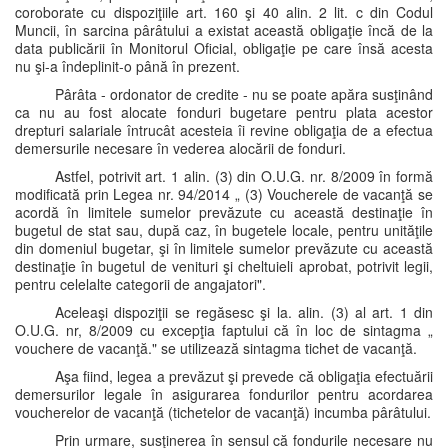
coroborate cu dispoziţiile art. 160 şi 40 alin. 2 lit. c din Codul
Muncii, în sarcina pârâtului a existat această obligaţie încă de la
data publicării în Monitorul Oficial, obligaţie pe care însă acesta
nu şi-a îndeplinit-o până în prezent.
Pârâta - ordonator de credite - nu se poate apăra susţinând
ca nu au fost alocate fonduri bugetare pentru plata acestor
drepturi salariale întrucât acesteia îi revine obligaţia de a efectua
demersurile necesare în vederea alocării de fonduri.
Astfel, potrivit art. 1 alin. (3) din O.U.G. nr. 8/2009 în formă
modificată prin Legea nr. 94/2014 „ (3) Voucherele de vacanţă se
acordă în limitele sumelor prevăzute cu această destinaţie în
bugetul de stat sau, după caz, în bugetele locale, pentru unităţile
din domeniul bugetar, şi în limitele sumelor prevăzute cu această
destinaţie în bugetul de venituri şi cheltuieli aprobat, potrivit legii,
pentru celelalte categorii de angajatori".
Aceleaşi dispoziţii se regăsesc şi la. alin. (3) al art. 1 din
O.U.G. nr, 8/2009 cu excepţia faptului că în loc de sintagma „
vouchere de vacanţă." se utilizează sintagma tichet de vacanţă.
Aşa fiind, legea a prevăzut şi prevede că obligaţia efectuării
demersurilor legale în asigurarea fondurilor pentru acordarea
voucherelor de vacanţă (tichetelor de vacanţă) incumba pârâtului.
Prin urmare, susţinerea în sensul că fondurile necesare nu