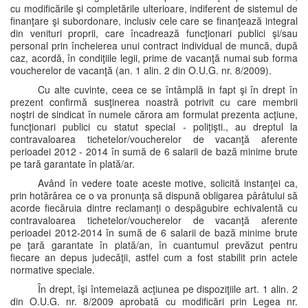
cu modificările şi completările ulterioare, indiferent de sistemul de
finanţare şi subordonare, inclusiv cele care se finanţează integral
din venituri proprii, care încadrează funcţionari publici şi/sau
personal prin încheierea unui contract individual de muncă, după
caz, acordă, în condiţiile legii, prime de vacanţă numai sub forma
voucherelor de vacanţă (an. 1 alin. 2 din O.U.G. nr. 8/2009).
Cu alte cuvinte, ceea ce se întâmplă in fapt şi în drept în
prezent confirmă susţinerea noastră potrivit cu care membrii
noştri de sindicat în numele cărora am formulat prezenta acţiune,
funcţionari publici cu statut special - poliţişti., au dreptul la
contravaloarea tichetelor/voucherelor de vacanţă aferente
perioadei 2012 - 2014 în sumă de 6 salarii de bază minime brute
pe tară garantate în plată/ar.
Având în vedere toate aceste motive, solicită instanţei ca,
prin hotărârea ce o va pronunţa să dispună obligarea pârâtului să
acorde fiecăruia dintre reclamanţi o despăgubire echivalentă cu
contravaloarea tichetelor/voucherelor de vacanţă aferente
perioadei 2012-2014 în sumă de 6 salarii de bază minime brute
pe ţară garantate în plată/an, în cuantumul prevăzut pentru
fiecare an depus judecăţii, astfel cum a fost stabilit prin actele
normative speciale.
În drept, îşi întemeiază acţiunea pe dispoziţiile art. 1 alin. 2
din O.U.G. nr. 8/2009 aprobată cu modificări prin Legea nr.