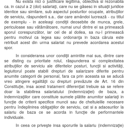
Nu exista nici o justificare legitima, obiectiva si rezonabila
ca. in cazul a 2 (doi) salariaţi, care nu se găsesc in situaţii juridice
identice sau similare, sub aspectul posturilor ocupate, atribuţiilor
de serviciu, răspunderii s.a.. dar care amândoi lucrează - cu titlul
de exemplu - in aceleaşi condiţii deosebite de munca, grele,
periculoase sau vătămătoare, numai unul dintre ei sa primească
sporul corespunzător, iar cel de al doilea, sa nu-l primească
pentru motivul ca legea sau ordonanţa in baza căruia este
retribuit acest din urma salariat nu prevede acordarea acestui
spor.
In considerarea unor condiţii amintite mai sus, dintre care
se disting cu prioritate rolul, răspunderea si complexitatea
atribuţiilor de serviciu ale diferitelor posturi, funcţii si activităţi,
legiuitorul poate stabili drepturi de salarizare diferite pentru
anumite categorii de personal, fara ca prin aceasta sa se aducă
vreo atingere egalităţii cu drepturi prevăzute de Art. 16 din
Constituţie, insa acest tratament diferenţiat trebuie sa se refere
doar la stabilirea salariatului (indemnizaţiei) de baza, a
indemnizaţiilor care constituie sumele plătite anumitor salariaţi in
funcţie de criterii specifice muncii sau de cheltuielile necesare
pentru îndeplinirea obligaţiilor de serviciu, cat si a adaosurilor la
salariu de baza ce se acorda in funcţie de performantele
individuale.
In ceea ce priveşte insa sporurile la salariu (indemnizaţie)