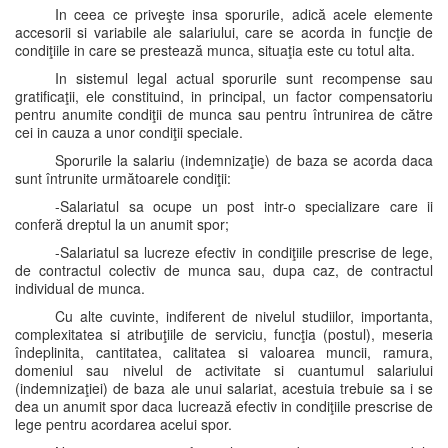
In ceea ce priveşte insa sporurile, adică acele elemente
accesorii si variabile ale salariului, care se acorda in funcţie de
condiţiile in care se prestează munca, situaţia este cu totul alta.
In sistemul legal actual sporurile sunt recompense sau
gratificaţii, ele constituind, in principal, un factor compensatoriu
pentru anumite condiţii de munca sau pentru întrunirea de către
cei in cauza a unor condiţii speciale.
Sporurile la salariu (indemnizaţie) de baza se acorda daca
sunt întrunite următoarele condiţii:
-Salariatul sa ocupe un post intr-o specializare care ii
conferă dreptul la un anumit spor;
-Salariatul sa lucreze efectiv in condiţiile prescrise de lege,
de contractul colectiv de munca sau, dupa caz, de contractul
individual de munca.
Cu alte cuvinte, indiferent de nivelul studiilor, importanta,
complexitatea si atribuţiile de serviciu, funcţia (postul), meseria
îndeplinita, cantitatea, calitatea si valoarea muncii, ramura,
domeniul sau nivelul de activitate si cuantumul salariului
(indemnizaţiei) de baza ale unui salariat, acestuia trebuie sa i se
dea un anumit spor daca lucrează efectiv in condiţiile prescrise de
lege pentru acordarea acelui spor.