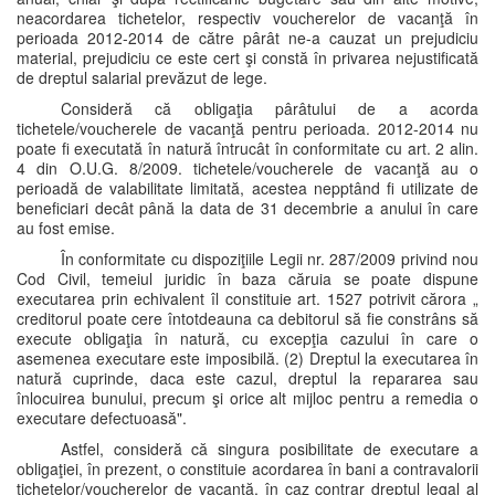
neacordarea tichetelor, respectiv voucherelor de vacanţă în
perioada 2012-2014 de către pârât ne-a cauzat un prejudiciu
material, prejudiciu ce este cert şi constă în privarea nejustificată
de dreptul salarial prevăzut de lege.
Consideră că obligaţia pârâtului de a acorda
tichetele/voucherele de vacanţă pentru perioada. 2012-2014 nu
poate fi executată în natură întrucât în conformitate cu art. 2 alin.
4 din O.U.G. 8/2009. tichetele/voucherele de vacanţă au o
perioadă de valabilitate limitată, acestea nepptând fi utilizate de
beneficiari decât până la data de 31 decembrie a anului în care
au fost emise.
În conformitate cu dispoziţiile Legii nr. 287/2009 privind nou
Cod Civil, temeiul juridic în baza căruia se poate dispune
executarea prin echivalent îl constituie art. 1527 potrivit cărora „
creditorul poate cere întotdeauna ca debitorul să fie constrâns să
execute obligaţia în natură, cu excepţia cazului în care o
asemenea executare este imposibilă. (2) Dreptul la executarea în
natură cuprinde, daca este cazul, dreptul la repararea sau
înlocuirea bunului, precum şi orice alt mijloc pentru a remedia o
executare defectuoasă".
Astfel, consideră că singura posibilitate de executare a
obligaţiei, în prezent, o constituie acordarea în bani a contravalorii
tichetelor/voucherelor de vacanţă, în caz contrar dreptul legal al