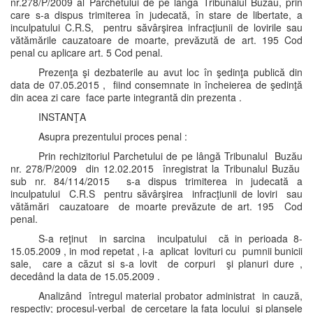
nr.278/P/2009 al Parchetului de pe lângă Tribunalul Buzău, prin
care s-a dispus trimiterea în judecată, în stare de libertate, a
inculpatului C.R.S, pentru săvârşirea infracţiunii de lovirile sau
vătămările cauzatoare de moarte, prevăzută de art. 195 Cod
penal cu aplicare art. 5 Cod penal.
Prezenţa şi dezbaterile au avut loc în şedinţa publică din
data de 07.05.2015 , fiind consemnate in încheierea de şedinţă
din acea zi care face parte integrantă din prezenta .
INSTANŢA
Asupra prezentului proces penal :
Prin rechizitoriul Parchetului de pe lângă Tribunalul Buzău
nr. 278/P/2009 din 12.02.2015 înregistrat la Tribunalul Buzău
sub nr. 84/114/2015 s-a dispus trimiterea in judecată a
inculpatului C.R.S pentru săvârşirea infracţiunii de loviri sau
vătămări cauzatoare de moarte prevăzute de art. 195 Cod
penal.
S-a reţinut in sarcina inculpatului că in perioada 8-
15.05.2009 , in mod repetat , i-a aplicat lovituri cu pumnii bunicii
sale, care a căzut si s-a lovit de corpuri şi planuri dure ,
decedând la data de 15.05.2009 .
Analizând întregul material probator administrat in cauză,
respectiv; procesul-verbal de cercetare la faţa locului şi planşele