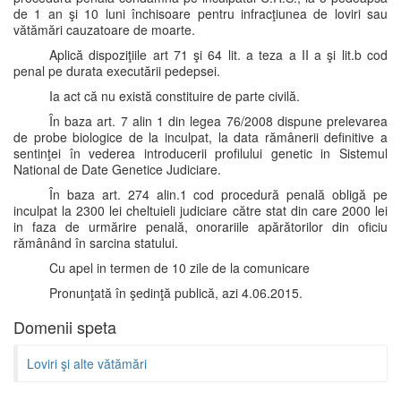
de 1 an şi 10 luni închisoare pentru infracţiunea de loviri sau
vătămări cauzatoare de moarte.
Aplică dispoziţiile art 71 şi 64 lit. a teza a II a şi lit.b cod
penal pe durata executării pedepsei.
Ia act că nu există constituire de parte civilă.
În baza art. 7 alin 1 din legea 76/2008 dispune prelevarea
de probe biologice de la inculpat, la data rămânerii definitive a
sentinţei în vederea introducerii profilului genetic in Sistemul
National de Date Genetice Judiciare.
În baza art. 274 alin.1 cod procedură penală obligă pe
inculpat la 2300 lei cheltuieli judiciare către stat din care 2000 lei
in faza de urmărire penală, onorariile apărătorilor din oficiu
rămânând în sarcina statului.
Cu apel in termen de 10 zile de la comunicare
Pronunţată în şedinţă publică, azi 4.06.2015.
Domenii speta
Loviri şi alte vătămări