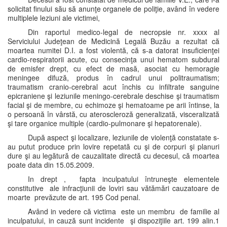
solicitat finului său să anunţe organele de poliţie, având în vedere
multiplele leziuni ale victimei,
Din raportul medico-legal de necropsie nr. xxxx al
Serviciului Judeţean de Medicină Legală Buzău a rezultat că
moartea numitei D.I. a fost violentă, că s-a datorat insuficienţei
cardio-respiratorii acute, cu consecinţa unui hematom subdural
de emisfer drept, cu efect de masă, asociat cu hemoragie
meningee difuză, produs în cadrul unui politraumatism;
traumatism cranio-cerebral acut închis cu infiltrate sanguine
epicraniene şi leziunile meningo-cerebrale deschise şi traumatism
facial şi de membre, cu echimoze şi hematoame pe arii întinse, la
o persoană în vârstă, cu ateroscleroză generalizată, visceralizată
şi tare organice multiple (cardio-pulmonare şi hepatorenale).
După aspect şi localizare, leziunile de violenţă constatate s-
au putut produce prin lovire repetată cu şi de corpuri şi planuri
dure şi au legătură de cauzalitate directă cu decesul, că moartea
poate data din 15.05.2009.
In drept , fapta inculpatului întruneşte elementele
constitutive ale infracţiunii de loviri sau vătămări cauzatoare de
moarte prevăzute de art. 195 Cod penal.
Având in vedere că victima este un membru de familie al
inculpatului, in cauză sunt incidente şi dispoziţiile art. 199 alin.1