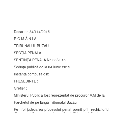
Dosar nr. 84/114/2015
R O M Â N I A
TRIBUNALUL BUZĂU
SECŢIA PENALĂ
SENTINŢĂ PENALĂ Nr. 38/2015
Şedinţa publică de la 04 Iunie 2015
Instanţa compusă din:
PREŞEDINTE :
Grefier :
Ministerul Public a fost reprezentat de procuror V.M de la
Parchetul de pe lângă Tribunalul Buzău
Pe rol judecarea procesului penal pornit prin rechizitoriul