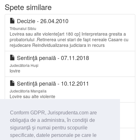
Spete similare
Decizie - 26.04.2010
Tribunalul Sibiu
Lovirea sau alte violente[art 180 cp] Interpretarea gresita a
probatoriului .Retinerea unei stari de fapt nereale Casare cu
rejudecare Reindividualizarea judiciara in recurs
Sentinţă penală - 07.11.2018
Judecătoria Huși
lovire
Sentinţă penală - 10.12.2011
Judecătoria Mangalia
Lovire sau alte violente
Sentinţă penală - 30.11.2011
Conform GDPR, Jurisprudenta.com are
Judecătoria Moinești
obligaţia de a administra, în condiţii de
Lovire
siguranţă şi numai pentru scopurile
Sentinţă penală - 04.02.2009
specificate, datele personale pe care le