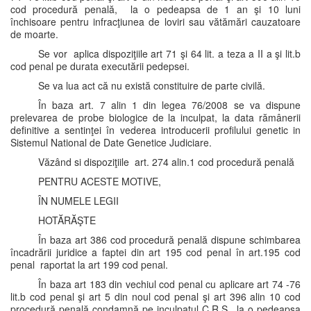
cod procedură penală, la o pedeapsa de 1 an şi 10 luni
închisoare pentru infracţiunea de loviri sau vătămări cauzatoare
de moarte.
Se vor aplica dispoziţiile art 71 şi 64 lit. a teza a II a şi lit.b
cod penal pe durata executării pedepsei.
Se va lua act că nu există constituire de parte civilă.
În baza art. 7 alin 1 din legea 76/2008 se va dispune
prelevarea de probe biologice de la inculpat, la data rămânerii
definitive a sentinţei în vederea introducerii profilului genetic in
Sistemul National de Date Genetice Judiciare.
Văzând si dispoziţiile art. 274 alin.1 cod procedură penală
PENTRU ACESTE MOTIVE,
ÎN NUMELE LEGII
HOTĂRĂŞTE
În baza art 386 cod procedură penală dispune schimbarea
încadrării juridice a faptei din art 195 cod penal în art.195 cod
penal raportat la art 199 cod penal.
În baza art 183 din vechiul cod penal cu aplicare art 74 -76
lit.b cod penal şi art 5 din noul cod penal şi art 396 alin 10 cod
procedură penală condamnă pe inculpatul C.R.S., la o pedeapsa