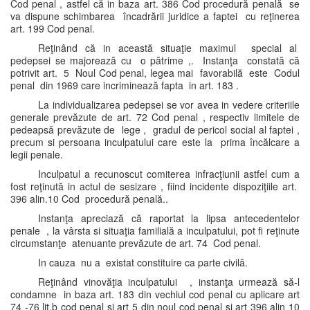
Cod penal , astfel că in baza art. 386 Cod procedură penală se
va dispune schimbarea încadrării juridice a faptei cu reţinerea
art. 199 Cod penal.
Reţinând că in această situaţie maximul special al
pedepsei se majorează cu o pătrime ,. Instanţa constată că
potrivit art. 5 Noul Cod penal, legea mai favorabilă este Codul
penal din 1969 care incriminează fapta in art. 183 .
La individualizarea pedepsei se vor avea in vedere criteriile
generale prevăzute de art. 72 Cod penal , respectiv limitele de
pedeapsă prevăzute de lege , gradul de pericol social al faptei ,
precum si persoana inculpatului care este la prima încălcare a
legii penale.
Inculpatul a recunoscut comiterea infracţiunii astfel cum a
fost reţinută in actul de sesizare , fiind incidente dispoziţiile art.
396 alin.10 Cod procedură penală..
Instanţa apreciază că raportat la lipsa antecedentelor
penale , la vârsta si situaţia familială a inculpatului, pot fi reţinute
circumstanţe atenuante prevăzute de art. 74 Cod penal.
In cauza nu a existat constituire ca parte civilă.
Reţinând vinovăţia inculpatului , instanţa urmează să-l
condamne in baza art. 183 din vechiul cod penal cu aplicare art
74 -76 lit.b cod penal şi art 5 din noul cod penal şi art 396 alin 10