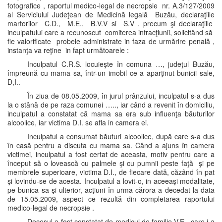
fotografice , raportul medico-legal de necropsie nr. A.3/127/2009
al Serviciului Judeţean de Medicină legală Buzău, declaraţiile
martorilor C.D., M.E., B.V.V si S.V , precum şi declaraţiile
inculpatului care a recunoscut comiterea infracţiunii, solicitând să
fie valorificate probele administrate in faza de urmărire penală ,
instanţa va reţine in fapt următoarele :
Inculpatul C.R.S. locuieşte în comuna …, judeţul Buzău,
împreună cu mama sa, într-un imobil ce a aparţinut bunicii sale,
D,I..
În ziua de 08.05.2009, în jurul prânzului, inculpatul s-a dus
la o stână de pe raza comunei ….., iar când a revenit în domiciliu,
inculpatul a constatat că mama sa era sub influenţa băuturilor
alcoolice, iar victima D.I. se afla in camera ei.
Inculpatul a consumat băuturi alcoolice, după care s-a dus
în casă pentru a discuta cu mama sa. Când a ajuns în camera
victimei, inculpatul a fost certat de aceasta, motiv pentru care a
început să o lovească cu palmele şi cu pumnii peste faţă şi pe
membrele superioare, victima D.I., de fiecare dată, căzând în pat
şi lovindu-se de acesta. Inculpatul a lovit-o, in aceeaşi modalitate,
pe bunica sa şi ulterior, acţiuni în urma cărora a decedat la data
de 15.05.2009, aspect ce rezultă din completarea raportului
medico-legal de necropsie .
Decesul a fost constatat de medicul de familie V.E., care i-a