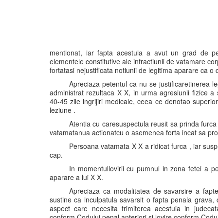
mentionat, iar fapta acestuia a avut un grad de peric
elementele constitutive ale infractiunii de vatamare co
fortatasi nejustificata notiunii de legitima aparare ca o
Apreciaza petentul ca nu se justificaretinerea l
administrat rezultaca X X, in urma agresiunii fizice 
40-45 zile ingrijiri medicale, ceea ce denotao superior
leziune .
Atentia cu caresuspectula reusit sa prinda fur
vatamatanua actionatcu o asemenea forta incat sa prod
Persoana vatamata X X a ridicat furca , iar susp
cap.
In momentullovirii cu pumnul in zona fetei a pe
aparare a lui X X.
Apreciaza ca modalitatea de savarsire a faptei
sustine ca inculpatula savarsit o fapta penala grava, 
aspect care necesita trimiterea acestuia in judecat
conform Codului penal anteriori si lovire conform Codul