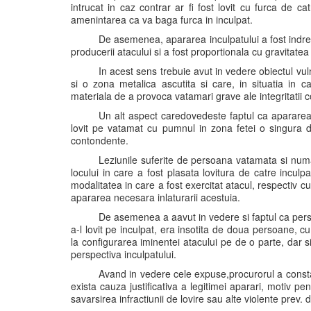
intrucat in caz contrar ar fi fost lovit cu furca de 
amenintarea ca va baga furca in inculpat.
De asemenea, apararea inculpatului a fost indrep
producerii atacului si a fost proportionala cu gravitatea
In acest sens trebuie avut in vedere obiectul vul
si o zona metalica ascutita si care, in situatia in c
materiala de a provoca vatamari grave ale integritatii c
Un alt aspect caredovedeste faptul ca apararea a
lovit pe vatamat cu pumnul in zona fetei o singura d
contondente.
Leziunile suferite de persoana vatamata si numa
locului in care a fost plasata lovitura de catre inculpat
modalitatea in care a fost exercitat atacul, respectiv c
apararea necesara inlaturarii acestuia.
De asemenea a aavut in vedere si faptul ca pers
a-l lovit pe inculpat, era insotita de doua persoane, 
la configurarea iminentei atacului pe de o parte, dar s
perspectiva inculpatului.
Avand in vedere cele expuse,procurorul a constatat
exista cauza justificativa a legitimei aparari, motiv p
savarsirea infractiunii de lovire sau alte violente prev. 