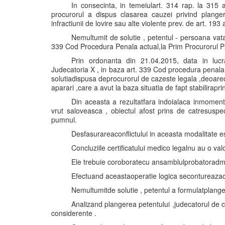
In consecinta, in temeiulart. 314 rap. la 315 al
procurorul a dispus clasarea cauzei privind plang
infractiunii de lovire sau alte violente prev. de art. 193
Nemultumit de solutie , petentul - persoana vat
339 Cod Procedura Penala actual,la Prim Procurorul Pa
Prin ordonanta din 21.04.2015, data in lucr
Judecatoria X , in baza art. 339 Cod procedura penala
solutiadispusa deprocurorul de cazeste legala ,deoarec
aparari ,care a avut la baza situatia de fapt stabilirapr
Din aceasta a rezultatfara indoialaca inmomentu
vrut saloveasca , obiectul afost prins de catresuspec
pumnul.
Desfasurareaconflictului in aceasta modalitate es
Concluziile certificatului medico legalnu au o va
Ele trebuie coroboratecu ansamblulprobatoradmi
Efectuand aceastaoperatie logica secontureazacu 
Nemultumitde solutie , petentul a formulatplange
Analizand plangerea petentului ,judecatorul de 
considerente .