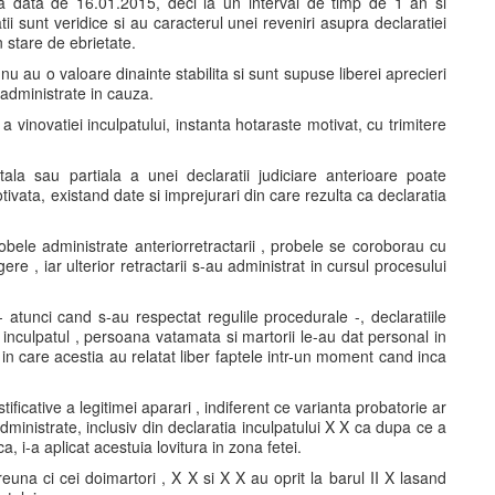
 la data de 16.01.2015, deci la un interval de timp de 1 an si
i sunt veridice si au caracterul unei reveniri asupra declaratiei
n stare de ebrietate.
au o valoare dinainte stabilita si sunt supuse liberei aprecieri
 administrate in cauza.
i a vinovatiei inculpatului, instanta hotaraste motivat, cu trimitere
otala sau partiala a unei declaratii judiciare anterioare poate
ivata, existand date si imprejurari din care rezulta ca declaratia
bele administrate anteriorretractarii , probele se coroborau cu
e , iar ulterior retractarii s-au administrat in cursul procesului
 atunci cand s-au respectat regulile procedurale -, declaratiile
 inculpatul , persoana vatamata si martorii le-au dat personal in
 in care acestia au relatat liber faptele intr-un moment cand inca
tificative a legitimei aparari , indiferent ce varianta probatorie ar
administrate, inclusiv din declaratia inculpatului X X ca dupa ce a
 i-a aplicat acestuia lovitura in zona fetei.
euna ci cei doimartori , X X si X X au oprit la barul II X lasand