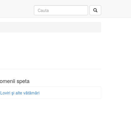
omenii speta
Loviri şi alte vătămări