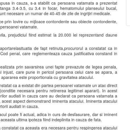
pusa in cauza, s-a stabilit ca persoana vatamata a prezentat
stanga 3.4-3.5, cu 3.4 in focar, hematomului planseului bucal,
sunt necesare un numar de 40-45 de zile de ingrijiri medicale.
ce prin lovire cu mijloace contondente sau obiecte contondente,
a persoanei vatamate.
ila, prejudiciul fiind estimat la 20.000 lei reprezentand daune
aportarelasituatia de fapt retinuta,procurorul a constatat ca in
9 Cod penal, care reglementeaza cauza justificativa constand in
realizata prin savarsirea unei fapte prevazute de legea penala,
si injust, care pune in pericol persoana celui care se apara, a
a apararea este proportionala cu gravitatea atacului.
onstatat ca a existat din partea persoanei vatamate un atac direct
 (conditie necesara pentru retinerea legitimei aparari). In acest
torilor audiati in cauza care au declarat ca persoana vatamata a
pat, acest aspect demonstrand iminenta atacului. Iminenta atacului
torii audiati in cauza.
tacul poate fi actual, adica in curs de desfasurare, dar si iminent
aceasta ultima ipoteza fiind indeplinita in cauza de fata.
 a constatat ca aceasta era necesara pentru respingerea atacului