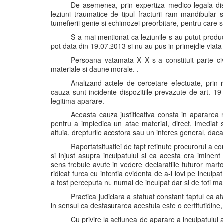
De asemenea, prin expertiza medico-legala dis
leziuni traumatice de tipul fracturii ram mandibular 
tumefierii genie si echimozei preorbitare, pentru care 
S-a mai mentionat ca leziunile s-au putut produ
pot data din 19.07.2013 si nu au pus in primejdie viat
Persoana vatamata X X s-a constituit parte civ
materiale si daune morale. .
Analizand actele de cercetare efectuate, prin r
cauza sunt incidente dispozitiile prevazute de art. 1
legitima aparare.
Aceasta cauza justificativa consta in apararea 
pentru a impiedica un atac material, direct, imediat 
altuia, drepturile acestora sau un interes general, dac
Raportatsituatiei de fapt retinute procurorul a c
si injust asupra inculpatului si ca acesta era iminent
sens trebuie avute in vedere declaratiile tuturor mar
ridicat furca cu intentia evidenta de a-l lovi pe incul
a fost perceputa nu numai de inculpat dar si de toti mar
Practica judiciara a statuat constant faptul ca a
in sensul ca desfasurarea acestuia este o certitutidine, 
Cu privire la actiunea de aparare a inculpatului