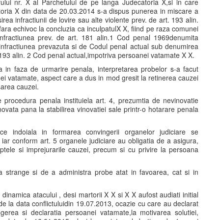
ului nr. X al Parchetului de pe langa Judecatoria X,si in care
toria X din data de 20.03.2014 s-a dispus punerea in miscare a
rea infractiunii de lovire sau alte violente prev. de art. 193 alin.
ra echivoc la concluzia ca inculpatulX X, fiind pe raza comunei
infractiunea prev. de art. 181 alin.1 Cod penal 1969denumita
infractiunea prevazuta si de Codul penal actual sub denumirea
t. 193 alin. 2 Cod penal actual,impotriva persoanei vatamate X X.
 in faza de urmarire penala, interpretarea probelor s-a facut
ei vatamate, aspect care a dus in mod gresit la retinerea cauzei
asarea cauzei.
 procedura penala instituiela art. 4, prezumtia de nevinovatie
vata pana la stabilirea vinovatiei sale printr-o hotarare penala
ice indoiala in formarea convingerii organelor judiciare se
 iar conform art. 5 organele judiciare au obligatia de a asigura,
ptele si imprejurarile cauzei, precum si cu privire la persoana
 strange si de a administra probe atat in favoarea, cat si in
i dinamica atacului , desi martorii X X si X X aufost audiati initial
de la data conflictuluidin 19.07.2013, ocazie cu care au declarat
gerea si declaratia persoanei vatamate,la motivarea solutiei,