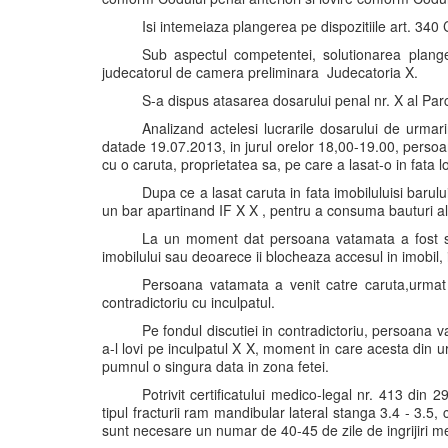
Isi intemeiaza plangerea pe dispozitiile art. 34
Sub aspectul competentei, solutionarea plang
judecatorul de camera preliminara  Judecatoria X.
S-a dispus atasarea dosarului penal nr. X al Par
Analizand actelesi lucrarile dosarului de urmar
datade 19.07.2013, in jurul orelor 18,00-19.00, perso
cu o caruta, proprietatea sa, pe care a lasat-o in fata 
Dupa ce a lasat caruta in fata imobiluluisi barul
un bar apartinand IF X X , pentru a consuma bauturi alc
La un moment dat persoana vatamata a fost stri
imobilului sau deoarece ii blocheaza accesul in imobil
Persoana vatamata a venit catre caruta,urmat 
contradictoriu cu inculpatul.
Pe fondul discutiei in contradictoriu, persoana v
a-l lovi pe inculpatul X X, moment in care acesta din u
pumnul o singura data in zona fetei.
Potrivit certificatului medico-legal nr. 413 din
tipul fracturii ram mandibular lateral stanga 3.4 - 3.5,
sunt necesare un numar de 40-45 de zile de ingrijiri m