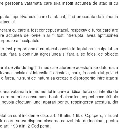
catre persoana vatamata care si-a insotit actiunea de atac si cu
tata impotriva celui care l-a atacat, fiind precedata de iminenta
 atacului.
nerant cu care a fost conceput atacul, respectiv o furca care are
are actiunea de lovire n-ar fi fost intrerupta, avea aptitudinea
orporale a inculpatului.
 fost proportionala cu atacul consta in faptul ca inculpatul l-a
ata, fara a continua agresiunea si fara a se folosi de obiecte
rul de zile de ingrijiri medicale aferente acestora se datoreaza
(zona faciala) si intensitatii acesteia, care, in contextul privind
u o furca, nu sunt de natura sa creeze o disproportie intre atac si
oana vatamata in momentul in care a ridicat furca cu intentia de
cu care anterior consumase bauturi alcoolice, aspect cecontribuie
i nevoia efectuarii unei aparari pentru respingerea acestuia, din
 ca sunt incidente disp. art. 16 alin. 1 lit. d C.pr.pen., intrucat
entru care se va dispune clasarea cauzei fata de inculpat, pentru
de art. 193 alin. 2 Cod penal.