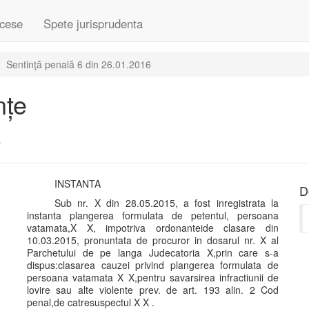
cese
Spete jurisprudenta
Sentinţă penală 6 din 26.01.2016
nțe
6
INSTANTA
D
Sub nr. X din 28.05.2015, a fost inregistrata la
instanta plangerea formulata de petentul, persoana
vatamata,X X, impotriva ordonanteide clasare din
10.03.2015, pronuntata de procuror in dosarul nr. X al
Parchetului de pe langa Judecatoria X,prin care s-a
dispus:clasarea cauzei privind plangerea formulata de
persoana vatamata X X,pentru savarsirea infractiunii de
lovire sau alte violente prev. de art. 193 alin. 2 Cod
penal,de catresuspectul X X .