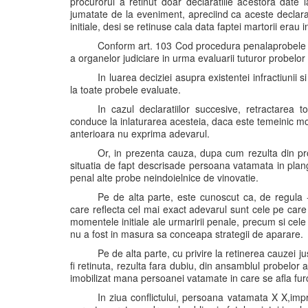
procurorul a retinut doar declaratiile acestora date
jumatate de la eveniment, apreciind ca aceste declarati
initiale, desi se retinuse cala data faptei martorii erau i
Conform art. 103 Cod procedura penalaprobele nu 
a organelor judiciare in urma evaluarii tuturor probelor
In luarea deciziei asupra existentei infractiunii s
la toate probele evaluate.
In cazul declaratiilor succesive, retractarea t
conduce la inlaturarea acesteia, daca este temeinic mot
anterioara nu exprima adevarul.
Or, in prezenta cauza, dupa cum rezulta din pro
situatia de fapt descrisade persoana vatamata in planger
penal alte probe neindoielnice de vinovatie.
Pe de alta parte, este cunoscut ca, de regula -
care reflecta cel mai exact adevarul sunt cele pe care
momentele initiale ale urmaririi penale, precum si cele
nu a fost in masura sa conceapa strategii de aparare.
Pe de alta parte, cu privire la retinerea cauzei jus
fi retinuta, rezulta fara dubiu, din ansamblul probelor 
imobilizat mana persoanei vatamate in care se afla furca,
In ziua conflictului, persoana vatamata X X,impr