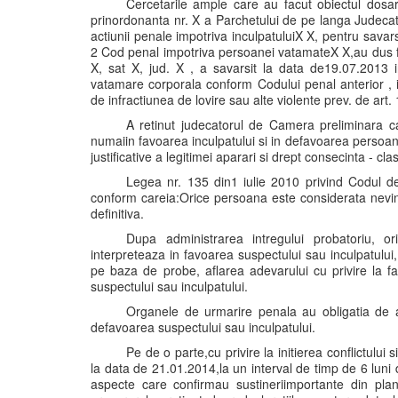
Cercetarile ample care au facut obiectul dosar
prinordonanta nr. X a Parchetului de pe langa Judeca
actiunii penale impotriva inculpatuluiX X, pentru savarsi
2 Cod penal impotriva persoanei vatamateX X,au dus fa
X, sat X, jud. X , a savarsit la data de19.07.2013 
vatamare corporala conform Codului penal anterior , 
de infractiunea de lovire sau alte violente prev. de ar
A retinut judecatorul de Camera preliminara ca
numaiin favoarea inculpatului si in defavoarea persoan
justificative a legitimei aparari si drept consecinta - cl
Legea nr. 135 din1 iulie 2010 privind Codul de
conform careia:Orice persoana este considerata nevino
definitiva.
Dupa administrarea intregului probatoriu, or
interpreteaza in favoarea suspectului sau inculpatului,
pe baza de probe, aflarea adevarului cu privire la fa
suspectului sau inculpatului.
Organele de urmarire penala au obligatia de a
defavoarea suspectului sau inculpatului.
Pe de o parte,cu privire la initierea conflictului s
la data de 21.01.2014,la un interval de timp de 6 luni 
aspecte care confirmau sustineriimportante din plan