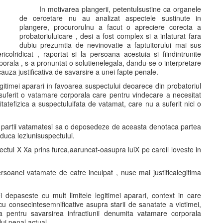
In motivarea plangerii, petentulsustine ca organele
de cercetare nu au analizat aspectele sustinute in
plangere, procurorulnu a facut o apreciere corecta a
probatoriuluicare , desi a fost complex si a inlaturat fara
dubiu prezumtia de nevinovatie a faptuitorului mai sus
olridicat , raportat si la persoana acestuia si fiindintrunite
rporala , s-a pronuntat o solutienelegala, dandu-se o interpretare
 cauza justificativa de savarsire a unei fapte penale.
egitimei aparari in favoarea suspectului deoarece din probatoriul
a suferit o vatamare corporala care pentru vindecare a necesitat
itatefizica a suspectuluifata de vatamat, care nu a suferit nici o
ca partii vatamatesi sa o deposedeze de aceasta denotaca partea
uca leziunisuspectului.
ectul X Xa prins furca,aaruncat-oasupra luiX pe careil loveste in
rsoanei vatamate de catre inculpat , nuse mai justificalegitima
 depaseste cu mult limitele legitimei aparari, context in care
cu consecintesemnificative asupra starii de sanatate a victimei,
a pentru savarsirea infractiunii denumita vatamare corporala
ui penal actual.