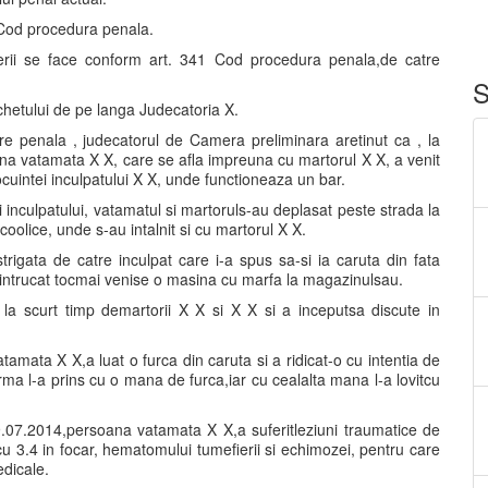
0 Cod procedura penala.
erii se face conform art. 341 Cod procedura penala,de catre
S
chetului de pe langa Judecatoria X.
ire penala , judecatorul de Camera preliminara aretinut ca , la
ana vatamata X X, care se afla impreuna cu martorul X X, a venit
locuintei inculpatului X X, unde functioneaza un bar.
ui inculpatului, vatamatul si martoruls-au deplasat peste strada la
oolice, unde s-au intalnit si cu martorul X X.
gata de catre inculpat care i-a spus sa-si ia caruta din fata
, intrucat tocmai venise o masina cu marfa la magazinulsau.
la scurt timp demartorii X X si X X si a inceputsa discute in
atamata X X,a luat o furca din caruta si a ridicat-o cu intentia de
rma l-a prins cu o mana de furca,iar cu cealalta mana l-a lovitcu
 29.07.2014,persoana vatamata X X,a suferitleziuni traumatice de
 cu 3.4 in focar, hematomului tumefierii si echimozei, pentru care
edicale.