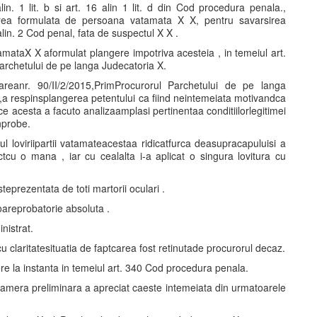
in. 1 lit. b si art. 16 alin 1 lit. d din Cod procedura penala.,
erea formulata de persoana vatamata X X, pentru savarsirea
 alin. 2 Cod penal, fata de suspectul X X .
amataX X aformulat plangere impotriva acesteia , in temeiul art.
rchetului de pe langa Judecatoria X.
areanr. 90/II/2/2015,PrimProcurorul Parchetului de pe langa
,a respinsplangerea petentului ca fiind neintemeiata motivandca
e acesta a facuto analizaamplasi pertinentaa conditiilorlegitimei
inprobe.
l loviriipartii vatamateacestaa ridicatfurca deasupracapuluisi a
tcu o mana , iar cu cealalta i-a aplicat o singura lovitura cu
teprezentata de toti martorii oculari .
loareprobatorie absoluta .
nistrat.
claritatesituatia de faptcarea fost retinutade procurorul decaz.
re la instanta in temeiul art. 340 Cod procedura penala.
camera preliminara a apreciat caeste intemeiata din urmatoarele