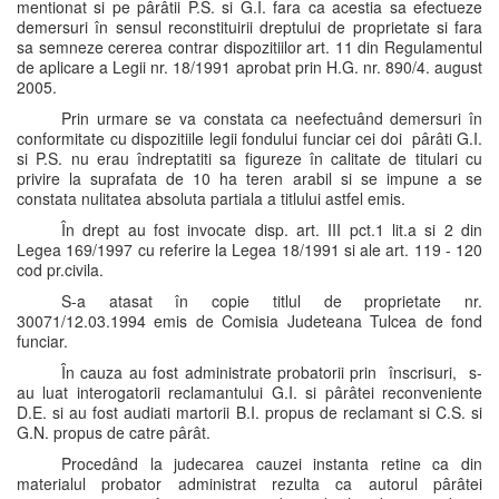
mentionat si pe pârâtii P.S. si G.I. fara ca acestia sa efectueze
demersuri în sensul reconstituirii dreptului de proprietate si fara
sa semneze cererea contrar dispozitiilor art. 11 din Regulamentul
de aplicare a Legii nr. 18/1991 aprobat prin H.G. nr. 890/4. august
2005.
Prin urmare se va constata ca neefectuând demersuri în
conformitate cu dispozitiile legii fondului funciar cei doi pârâti G.I.
si P.S. nu erau îndreptatiti sa figureze în calitate de titulari cu
privire la suprafata de 10 ha teren arabil si se impune a se
constata nulitatea absoluta partiala a titlului astfel emis.
În drept au fost invocate disp. art. III pct.1 lit.a si 2 din
Legea 169/1997 cu referire la Legea 18/1991 si ale art. 119 - 120
cod pr.civila.
S-a atasat în copie titlul de proprietate nr.
30071/12.03.1994 emis de Comisia Judeteana Tulcea de fond
funciar.
În cauza au fost administrate probatorii prin înscrisuri, s-
au luat interogatorii reclamantului G.I. si pârâtei reconveniente
D.E. si au fost audiati martorii B.I. propus de reclamant si C.S. si
G.N. propus de catre pârât.
Procedând la judecarea cauzei instanta retine ca din
materialul probator administrat rezulta ca autorul pârâtei