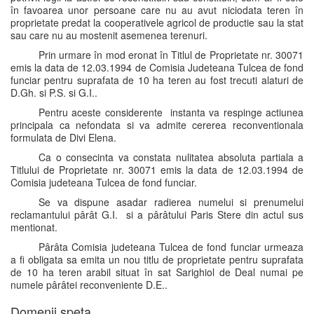
în favoarea unor persoane care nu au avut niciodata teren în
proprietate predat la cooperativele agricol de productie sau la stat
sau care nu au mostenit asemenea terenuri.
Prin urmare în mod eronat în Titlul de Proprietate nr. 30071
emis la data de 12.03.1994 de Comisia Judeteana Tulcea de fond
funciar pentru suprafata de 10 ha teren au fost trecuti alaturi de
D.Gh. si P.S. si G.I..
Pentru aceste considerente instanta va respinge actiunea
principala ca nefondata si va admite cererea reconventionala
formulata de Divi Elena.
Ca o consecinta va constata nulitatea absoluta partiala a
Titlului de Proprietate nr. 30071 emis la data de 12.03.1994 de
Comisia judeteana Tulcea de fond funciar.
Se va dispune asadar radierea numelui si prenumelui
reclamantului pârât G.I. si a pârâtului Paris Stere din actul sus
mentionat.
Pârâta Comisia judeteana Tulcea de fond funciar urmeaza
a fi obligata sa emita un nou titlu de proprietate pentru suprafata
de 10 ha teren arabil situat în sat Sarighiol de Deal numai pe
numele pârâtei reconveniente D.E..
Domenii speta