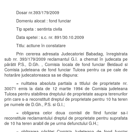
Dosar nr.393/179/2009
Domeniu alocat : fond funciar
Tip speta : sentinta civila
Data spetei : s.c. nr. 891/30.10.2009
Titlu: actiune în constatare
Prin cererea adresata Judecatoriei Babadag, înregistrata
sub nr. 393/179/2009 reclamantul G.I. a chemat în judecata pe
pârâtii P.S., D.Gh. , Comisia locala de fond funciar Beidaud si
Comisia judeteana de fond funciar Tulcea pentru ca pe cale de
hotarâre judecatoreasca sa se dispuna:
= nulitatea absoluta partiala a titlului de proprietate nr.
30071 emis la data de 12 martie 1994 de Comisia judeteana
Tulcea pentru stabilirea dreptului de proprietate asupra terenurilor
prin care s-a reconstituit dreptul de proprietate pentru 10 ha teren
pe numele de D.Gh., P.S. si G.I.;
= obligarea celor doua comisii de fiind funciar sa-i
reconstituie reclamantului dreptul de proprietate pentru suprafata
de 10 ha teren arabil de pe urma defunctului G.H.;
= obligarea pârâtei Comisia Judeteana de fond funciar