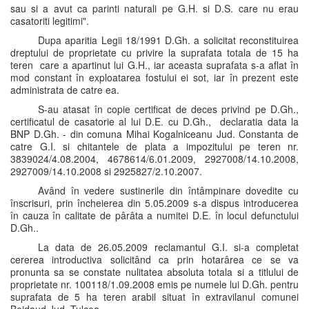
sau si a avut ca parinti naturali pe G.H. si D.S. care nu erau
casatoriti legitimi".
Dupa aparitia Legii 18/1991 D.Gh. a solicitat reconstituirea
dreptului de proprietate cu privire la suprafata totala de 15 ha
teren care a apartinut lui G.H., iar aceasta suprafata s-a aflat în
mod constant în exploatarea fostului ei sot, iar în prezent este
administrata de catre ea.
S-au atasat în copie certificat de deces privind pe D.Gh.,
certificatul de casatorie al lui D.E. cu D.Gh., declaratia data la
BNP D.Gh. - din comuna Mihai Kogalniceanu Jud. Constanta de
catre G.I. si chitantele de plata a impozitului pe teren nr.
3839024/4.08.2004, 4678614/6.01.2009, 2927008/14.10.2008,
2927009/14.10.2008 si 2925827/2.10.2007.
Având în vedere sustinerile din întâmpinare dovedite cu
înscrisuri, prin încheierea din 5.05.2009 s-a dispus introducerea
în cauza în calitate de pârâta a numitei D.E. în locul defunctului
D.Gh..
La data de 26.05.2009 reclamantul G.I. si-a completat
cererea introductiva solicitând ca prin hotarârea ce se va
pronunta sa se constate nulitatea absoluta totala si a titlului de
proprietate nr. 100118/1.09.2008 emis pe numele lui D.Gh. pentru
suprafata de 5 ha teren arabil situat în extravilanul comunei