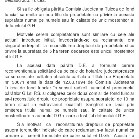
Beidaud Jud. Tulcea.
Si sa fie obligata pârâta Comisia Judeteana Tulcea de fond
funciar sa emita un nou titlu de proprietate cu privire la aceasta
suprafata numai pe numele sau în calitate de unic mostenitor al
defunctului G.H..
Motivele cererii completatoare sunt similare cu cele ale
actiunii introduse initial, învederându-se ca reclamantul era
singurul îndreptatit la reconstituirea dreptului de proprietate si cu
privire la suprafata de 5 ha teren deoarece este unicul mostenitor
al lui G.H..
La aceiasi data pârâta D.E. a formulat cerere
reconventionala solicitând ca pe cale de hotarâre judecatoreasca
sa se constate nulitatea absoluta partiala a Titlului de Proprietate
nr. 30071 emis la data de 12.03.1994 de Comisia Judeteana
Tulcea de fond funciar în sensul radierii numelui si prenumelui
pârâtilor G.I.si P.S. si obligarea celor doua comisii de foind funciar
sa-i reconstituie dreptul de proprietate asupra suprafetei de 10 ha
teren situat în extravilanul localitatii Sarighiol de Deal prin
emiterea titlului numai pe numele sau, în calitate de unica
mostenitoare a autorului D.Gh. care a fost fiul defunctului G.H..
S-a motivat ca reconstituirea dreptului de proprietate
asupra terenurilor indicate de catre reclamant s-a facut numai ca
urmare a cererii formulate de catre sotul ei D.Gh.. Acesta i-a