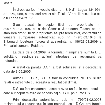
lasata.
În drept au fost invocate disp. art. 8-9 din Legea 18/1991,
art. 650, 659, si 669 cod civil si ale Titlului V art. III alin.1 lit.a si i
din Legea 247/1995.
S-au atasat în copie titlul de proprietate nr.
30071/12.03.1994 emis de Comisia Judeteana Tulcea pentru
stabilirea dreptului de proprietate asupra terenurilor, contractul de
vânzare cumparare autentificat sub nr. 149/8.03.1948 la
Tribunalul judetean Tulcea si adeverinta nr. 186/28.01.2009 a
Primariei comunei Beidaud.
La data de 2.04.2009 a formulat întâmpinare numita D.E.
solicitând respingerea actiunii introduse de reclamant ca
nefondata.
A aratat ca pârâtul D.Gh. a fost sotul sau si a decedat la
data de 6.05.2005.
Autorul lui D.Gh., G.H. a trait în concubinaj cu D.S. si din
relatiile întretinute cu aceasta a rezultat cel dintâi.
D.S. au fost casatorita înainte si avea un fiu în momentul în
care a început relatiile de concubinaj cu G.H. pe nume P.S..
Prin declaratia autentificata sub nr. 799/21.02.2006
reclamantul a recunoscut în fata notarului ca " D.Gh. era fratele