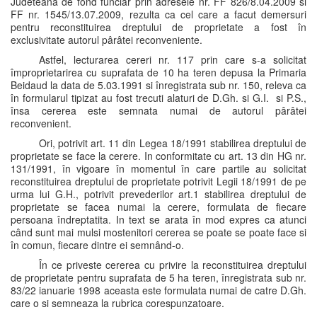
Judeteana de fond funciar prin adresele nr. FF 826/8.04.2009 si
FF nr. 1545/13.07.2009, rezulta ca cel care a facut demersuri
pentru reconstituirea dreptului de proprietate a fost în
exclusivitate autorul pârâtei reconveniente.
Astfel, lecturarea cereri nr. 117 prin care s-a solicitat
împroprietarirea cu suprafata de 10 ha teren depusa la Primaria
Beidaud la data de 5.03.1991 si înregistrata sub nr. 150, releva ca
în formularul tipizat au fost trecuti alaturi de D.Gh. si G.I. si P.S.,
însa cererea este semnata numai de autorul pârâtei
reconvenient.
Ori, potrivit art. 11 din Legea 18/1991 stabilirea dreptului de
proprietate se face la cerere. In conformitate cu art. 13 din HG nr.
131/1991, în vigoare în momentul în care partile au solicitat
reconstituirea dreptului de proprietate potrivit Legii 18/1991 de pe
urma lui G.H., potrivit prevederilor art.1 stabilirea dreptului de
proprietate se facea numai la cerere, formulata de fiecare
persoana îndreptatita. In text se arata în mod expres ca atunci
când sunt mai mulsi mostenitori cererea se poate se poate face si
în comun, fiecare dintre ei semnând-o.
În ce priveste cererea cu privire la reconstituirea dreptului
de proprietate pentru suprafata de 5 ha teren, înregistrata sub nr.
83/22 ianuarie 1998 aceasta este formulata numai de catre D.Gh.
care o si semneaza la rubrica corespunzatoare.