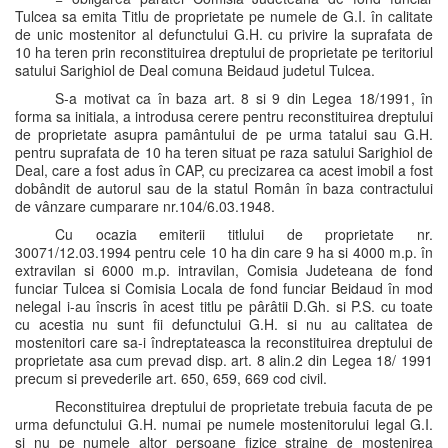
Tulcea sa emita Titlu de proprietate pe numele de G.I. în calitate
de unic mostenitor al defunctului G.H. cu privire la suprafata de
10 ha teren prin reconstituirea dreptului de proprietate pe teritoriul
satului Sarighiol de Deal comuna Beidaud judetul Tulcea.
S-a motivat ca în baza art. 8 si 9 din Legea 18/1991, în
forma sa initiala, a introdusa cerere pentru reconstituirea dreptului
de proprietate asupra pamântului de pe urma tatalui sau G.H.
pentru suprafata de 10 ha teren situat pe raza satului Sarighiol de
Deal, care a fost adus în CAP, cu precizarea ca acest imobil a fost
dobândit de autorul sau de la statul Român în baza contractului
de vânzare cumparare nr.104/6.03.1948.
Cu ocazia emiterii titlului de proprietate nr.
30071/12.03.1994 pentru cele 10 ha din care 9 ha si 4000 m.p. în
extravilan si 6000 m.p. intravilan, Comisia Judeteana de fond
funciar Tulcea si Comisia Locala de fond funciar Beidaud în mod
nelegal i-au înscris în acest titlu pe pârâtii D.Gh. si P.S. cu toate
cu acestia nu sunt fii defunctului G.H. si nu au calitatea de
mostenitori care sa-i îndreptateasca la reconstituirea dreptului de
proprietate asa cum prevad disp. art. 8 alin.2 din Legea 18/ 1991
precum si prevederile art. 650, 659, 669 cod civil.
Reconstituirea dreptului de proprietate trebuia facuta de pe
urma defunctului G.H. numai pe numele mostenitorului legal G.I.
si nu pe numele altor persoane fizice straine de mostenirea