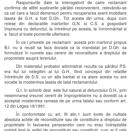
Raspunsurile date la interogatorii de catre reclamant
confirma de altfel sustinerile pârâtei reconvenient, relevându-se
ca cel care a facut demersuri pentru recuperarea averii imobiliare
lasata de G.H. a fost D.Gh.. Tot acesta din urma, dupa cum
reiese din declaratiile martorilor G.N. si C.S. a gospodarit
împreuna cu defunctul, la întretinut pe acesta, la înmormântat si
a facut si toate pomenile ulterioare.
În ce-l priveste pe reclamant acesta prin martorul propus
B.I. nu a reusit sa faca dovada ca la mandatat pe D.Gh. sa
formuleze în numele sau cerere de reconstituire a dreptului de
proprietate asupra terenului.
Din materialul probator administrat rezulta ca pârâtul P.S.
era fiul lui nelegitim al lui G.H., fiind conceput din relatiile
întretinute de D.S. cu un alta barbat si ca atare acesta nu are
vocatie la mostenirea lasata de tatal reclamantului.
G.I. în schimb desi este fiul natural al defunctului G.H., prin
nesemnarea vreunei cererii de împroprietarire nu a dovedit ca a
acceptat mostenirea ramasa de pe urma tatalui sau conform art.
12 din Legea 18/1991.
În conformitate cu art. III alin.1 sunt lovite de nulitate
absoluta actele de reconstituire sau de constituire a dreptului de
proprietate în favoarea persoanelor care nu erau îndreptatite
potrivit legii la astfel de reconstituiri sau constituiri, cum ar fi cele