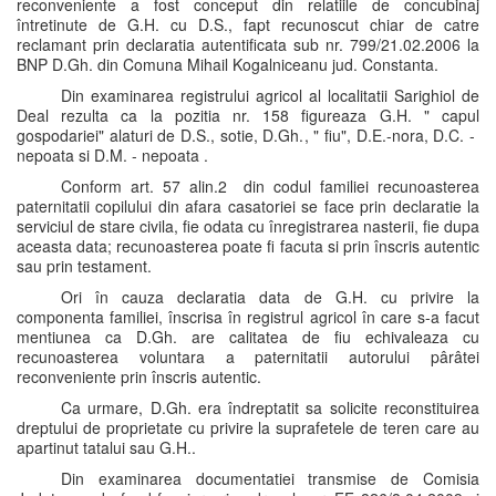
reconveniente a fost conceput din relatiile de concubinaj
întretinute de G.H. cu D.S., fapt recunoscut chiar de catre
reclamant prin declaratia autentificata sub nr. 799/21.02.2006 la
BNP D.Gh. din Comuna Mihail Kogalniceanu jud. Constanta.
Din examinarea registrului agricol al localitatii Sarighiol de
Deal rezulta ca la pozitia nr. 158 figureaza G.H. " capul
gospodariei" alaturi de D.S., sotie, D.Gh., " fiu", D.E.-nora, D.C. -
nepoata si D.M. - nepoata .
Conform art. 57 alin.2 din codul familiei recunoasterea
paternitatii copilului din afara casatoriei se face prin declaratie la
serviciul de stare civila, fie odata cu înregistrarea nasterii, fie dupa
aceasta data; recunoasterea poate fi facuta si prin înscris autentic
sau prin testament.
Ori în cauza declaratia data de G.H. cu privire la
componenta familiei, înscrisa în registrul agricol în care s-a facut
mentiunea ca D.Gh. are calitatea de fiu echivaleaza cu
recunoasterea voluntara a paternitatii autorului pârâtei
reconveniente prin înscris autentic.
Ca urmare, D.Gh. era îndreptatit sa solicite reconstituirea
dreptului de proprietate cu privire la suprafetele de teren care au
apartinut tatalui sau G.H..
Din examinarea documentatiei transmise de Comisia