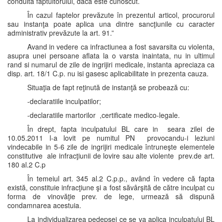
conduita făptuitorului, dacă este cunoscut.
În cazul faptelor prevăzute în prezentul articol, procurorul
sau instanţa poate aplica una dintre sancţiunile cu caracter
administrativ prevăzute la art. 91.”
Avand in vedere ca infractiunea a fost savarsita cu violenta,
asupra unei persoane aflata la o varsta inaintata, nu in ultimul
rand si numarul de zile de ingrijiri medicale, instanta apreciaza ca
disp. art. 18/1 C.p. nu isi gasesc aplicabilitate in prezenta cauza.
Situaţia de fapt reţinută de instanţă se probează cu:
-declaratiile inculpatilor;
-declaratiile martorilor ,certificate medico-legale.
În drept, fapta inculpatului BL care in seara zilei de
10.05.2011 l-a lovit pe numitul PN provocandu-i leziuni
vindecabile in 5-6 zile de ingrijiri medicale întruneşte elementele
constitutive ale infracţiunii de lovire sau alte violente prev.de art.
180 al.2 C.p
În temeiul art. 345 al.2 C.p.p., având în vedere că fapta
există, constituie infracţiune şi a fost săvârşită de către inculpat cu
forma de vinovăţie prev. de lege, urmează să dispună
condamnarea acestuia.
La individualizarea pedepsei ce se va aplica inculpatului BL