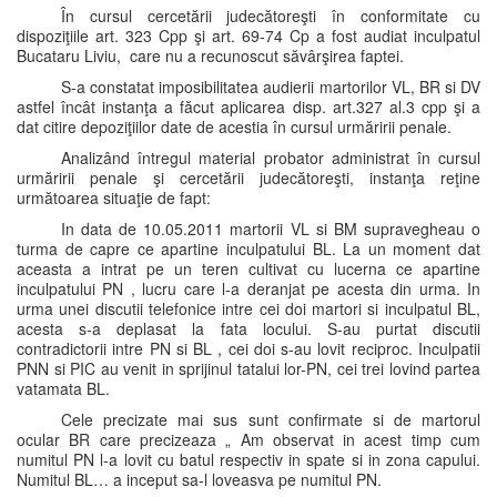
În cursul cercetării judecătoreşti în conformitate cu
dispoziţiile art. 323 Cpp şi art. 69-74 Cp a fost audiat inculpatul
Bucataru Liviu, care nu a recunoscut săvârşirea faptei.
S-a constatat imposibilitatea audierii martorilor VL, BR si DV
astfel încât instanţa a făcut aplicarea disp. art.327 al.3 cpp şi a
dat citire depoziţiilor date de acestia în cursul urmăririi penale.
Analizând întregul material probator administrat în cursul
urmăririi penale şi cercetării judecătoreşti, instanţa reţine
următoarea situaţie de fapt:
In data de 10.05.2011 martorii VL si BM supravegheau o
turma de capre ce apartine inculpatului BL. La un moment dat
aceasta a intrat pe un teren cultivat cu lucerna ce apartine
inculpatului PN , lucru care l-a deranjat pe acesta din urma. In
urma unei discutii telefonice intre cei doi martori si inculpatul BL,
acesta s-a deplasat la fata locului. S-au purtat discutii
contradictorii intre PN si BL , cei doi s-au lovit reciproc. Inculpatii
PNN si PIC au venit in sprijinul tatalui lor-PN, cei trei lovind partea
vatamata BL.
Cele precizate mai sus sunt confirmate si de martorul
ocular BR care precizeaza „ Am observat in acest timp cum
numitul PN l-a lovit cu batul respectiv in spate si in zona capului.
Numitul BL… a inceput sa-l loveasva pe numitul PN.