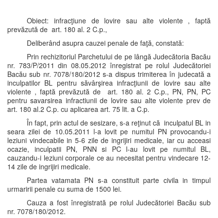
Obiect: infracţiune de lovire sau alte violente , faptă
prevăzută de art. 180 al. 2 C.p.,
Deliberând asupra cauzei penale de faţă, constată:
Prin rechizitoriul Parchetului de pe lângă Judecătoria Bacău
nr. 783/P/2011 din 08.05.2012 înregistrat pe rolul Judecătoriei
Bacău sub nr. 7078/180/2012 s-a dispus trimiterea în judecată a
inculpatilor BL pentru săvârşirea infracţiunii de lovire sau alte
violente , faptă prevăzută de art. 180 al. 2 C.p., PN, PN, PC
pentru savarsirea infractiunii de lovire sau alte violente prev de
art. 180 al.2 C.p. cu aplicarea art. 75 lit. a C.p.
În fapt, prin actul de sesizare, s-a reţinut că inculpatul BL in
seara zilei de 10.05.2011 l-a lovit pe numitul PN provocandu-i
leziuni vindecabile in 5-6 zile de ingrijiri medicale, iar cu acceasi
ocazie, inculpatii PN, PNN si PC l-au lovit pe numitul BL,
cauzandu-i leziuni corporale ce au necesitat pentru vindecare 12-
14 zile de ingrijiri medicale.
Partea vatamata PN s-a constituit parte civila in timpul
urmaririi penale cu suma de 1500 lei.
Cauza a fost înregistrată pe rolul Judecătoriei Bacău sub
nr. 7078/180/2012.