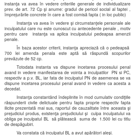
instanţa va avea în vedere criteriile generale de individualizare
prev. de art. 72 Cp şi anume: gradul de pericol social al faptei ,
împrejurările concrete în care a fost comisă fapta ( in loc public)
Instanţa va avea în vedere şi circumstanţele personale ale
inculpatului care nu este cunoscut cu antecedente penale , motiv
pentru care instanţa va aplica inculpatului pedeapsa amenzii
penale.
În baza acestor criterii, instanţa apreciază că o pedeapsă
700 lei amenda penala este aptă să răspundă scopurilor
prevăzute de 52 cp.
Totodata instanta va dispune incetarea procesului penal
avand in vedere manifestarea de vointa a inculpatilor PN si PC,
respectiv a p.v. BL, iar fata de inculpatul PN de asemenea se va
dispune incetarea procesului penal avand in vedere ca acesta a
decedat.
Instanţa constantând îndeplinite în mod cumulativ condiţiile
răspunderii civile delictuale pentru fapta proprie respectiv fapta
ilicite prezentată mai sus, raportul de cauzalitate între aceasta şi
prejudiciul produs, existenţa prejudiciului şi culpa inculpatului va
obliga pe inculpatul BL să plătească suma de 1.500 lei cu titlu
de despăgubiri.
Va constata că inculpatul BL a avut apărători aleşi.