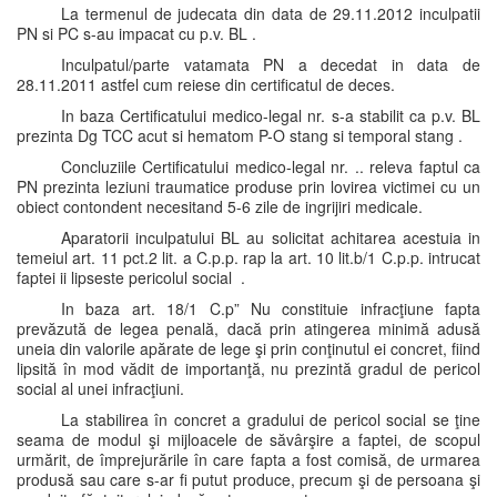
La termenul de judecata din data de 29.11.2012 inculpatii
PN si PC s-au impacat cu p.v. BL .
Inculpatul/parte vatamata PN a decedat in data de
28.11.2011 astfel cum reiese din certificatul de deces.
In baza Certificatului medico-legal nr. s-a stabilit ca p.v. BL
prezinta Dg TCC acut si hematom P-O stang si temporal stang .
Concluziile Certificatului medico-legal nr. .. releva faptul ca
PN prezinta leziuni traumatice produse prin lovirea victimei cu un
obiect contondent necesitand 5-6 zile de ingrijiri medicale.
Aparatorii inculpatului BL au solicitat achitarea acestuia in
temeiul art. 11 pct.2 lit. a C.p.p. rap la art. 10 lit.b/1 C.p.p. intrucat
faptei ii lipseste pericolul social .
In baza art. 18/1 C.p” Nu constituie infracţiune fapta
prevăzută de legea penală, dacă prin atingerea minimă adusă
uneia din valorile apărate de lege şi prin conţinutul ei concret, fiind
lipsită în mod vădit de importanţă, nu prezintă gradul de pericol
social al unei infracţiuni.
La stabilirea în concret a gradului de pericol social se ţine
seama de modul şi mijloacele de săvârşire a faptei, de scopul
urmărit, de împrejurările în care fapta a fost comisă, de urmarea
produsă sau care s-ar fi putut produce, precum şi de persoana şi