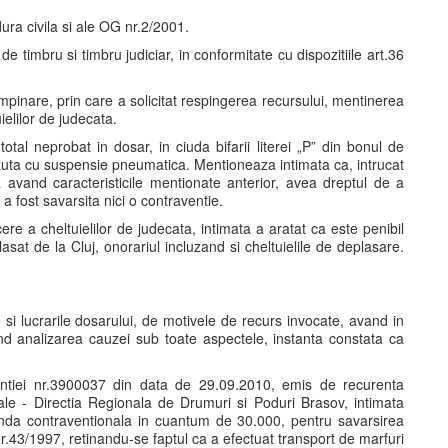
ura civila si ale OG nr.2/2001.
e timbru si timbru judiciar, in conformitate cu dispozitiile art.36
pinare, prin care a solicitat respingerea recursului, mentinerea
ielilor de judecata.
otal neprobat in dosar, in ciuda bifarii literei „P” din bonul de
azuta cu suspensie pneumatica. Mentioneaza intimata ca, intrucat
 avand caracteristicile mentionate anterior, avea dreptul de a
 a fost savarsita nici o contraventie.
re a cheltuielilor de judecata, intimata a aratat ca este penibil
asat de la Cluj, onorariul incluzand si cheltuielile de deplasare.
si lucrarile dosarului, de motivele de recurs invocate, avand in
ivind analizarea cauzei sub toate aspectele, instanta constata ca
entiei nr.3900037 din data de 29.09.2010, emis de recurenta
le - Directia Regionala de Drumuri si Poduri Brasov, intimata
nda contraventionala in cuantum de 30.000, pentru savarsirea
 nr.43/1997, retinandu-se faptul ca a efectuat transport de marfuri