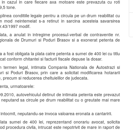
in cazul in care fiecare axa motoare este prevazuta cu roti
9,5 tone.
deplinea conditiile legale pentru a circula pe un drum reabilitat cu
n mod neintemeiat s-a retinut in sarcina acesteia savarsirea
nr.43/1997 modif.
ta, a anulat in intregime procesul-verbal de contraventie nr.
gionala de Drumuri si Poduri Brasov si a exonerat petenta de
a fost obligata la plata catre petenta a sumei de 400 lei cu titlu
t conform chitantei si facturii fiscale depuse la dosar.
in termen legal, intimata Compania Nationala de Autostrazi si
 si Poduri Brasov, prin care a solicitat modificarea hotararii
e, precum si reducerea cheltuielilor de judecata.
senta, urmatoarele:
9.2010, autovehiculul detinut de intimata petenta este prevazut
 neputand sa circule pe drum reabilitat cu o greutate mai mare
 intocmit, neputandu-se invoca valoarea eronata a cantaririi.
plata sumei de 400 lei, reprezentand onorariu avocat, solicita
d procedura civila, intrucat este nepotrivit de mare in raport de