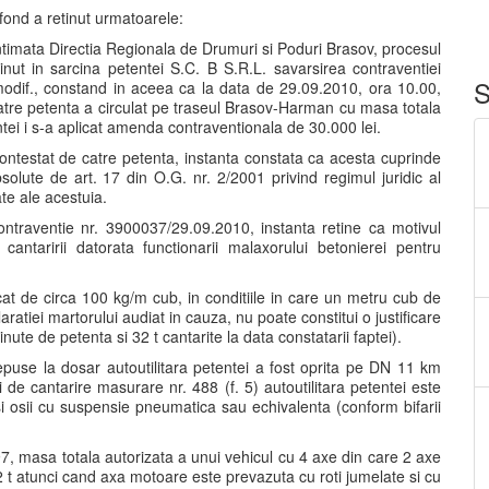
fond a retinut urmatoarele:
ntimata Directia Regionala de Drumuri si Poduri Brasov, procesul
nut in sarcina petentei S.C. B S.R.L. savarsirea contraventiei
S
 modif., constand in aceea ca la data de 29.09.2010, ora 10.00,
catre petenta a circulat pe traseul Brasov-Harman cu masa totala
ei i s-a aplicat amenda contraventionala de 30.000 lei.
 contestat de catre petenta, instanta constata ca acesta cuprinde
solute de art. 17 din O.G. nr. 2/2001 privind regimul juridic al
tate ale acestuia.
contraventie nr. 3900037/29.09.2010, instanta retine ca motivul
antaririi datorata functionarii malaxorului betonierei pentru
cat de circa 100 kg/m cub, in conditiile in care un metru cub de
atiei martorului audiat in cauza, nu poate constitui o justificare
nute de petenta si 32 t cantarite la data constatarii faptei).
depuse la dosar autoutilitara petentei a fost oprita pe DN 11 km
i de cantarire masurare nr. 488 (f. 5) autoutilitara petentei este
si osii cu suspensie pneumatica sau echivalenta (conform bifarii
97, masa totala autorizata a unui vehicul cu 4 axe din care 2 axe
32 t atunci cand axa motoare este prevazuta cu roti jumelate si cu