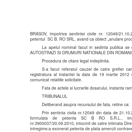
BRASOV, impotriva sentintei civile nr. 12049/21.10.
petentul SC B. RO SRL, avand ca obiect „anulare proc
La apelul nominal facut in sedinta publica 
AUTOSTRAZI SI DRUMURI NATIONALE DIN ROMANIA SA
Procedura de citare legal indeplinita.
S-a facut referatul cauzei de catre grefier c
registratura al instantei la data de 19 martie 2012 
comunicat relatiile solicitate.
Fata de actele si lucrarile dosarului, instanta r
TRIBUNALUL
Deliberand asupra recursului de fata, retine ca:
Prin sentinta civila nr.12049 din data de 21.1
formulata de petenta SC B RO S.R.L., impotr
nr.3900037/20.09.2010, intocmit de catre intimata Dire
intregime;a exonerat petenta de plata amenzii contrave