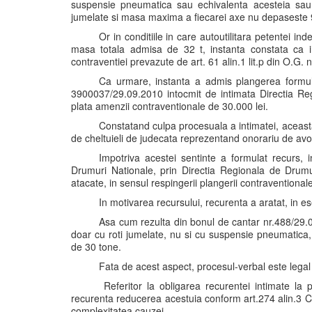
suspensie pneumatica sau echivalenta acesteia sau 
jumelate si masa maxima a fiecarei axe nu depaseste 
Or in conditiile in care autoutilitara petentei in
masa totala admisa de 32 t, instanta constata ca i
contraventiei prevazute de art. 61 alin.1 lit.p din O.G. 
Ca urmare, instanta a admis plangerea formula
3900037/29.09.2010 intocmit de intimata Directia Re
plata amenzii contraventionale de 30.000 lei.
Constatand culpa procesuala a intimatei, aceasta 
de cheltuieli de judecata reprezentand onorariu de avoca
Impotriva acestei sentinte a formulat recurs, 
Drumuri Nationale, prin Directia Regionala de Drumuri
atacate, in sensul respingerii plangerii contraventional
In motivarea recursului, recurenta a aratat, in e
Asa cum rezulta din bonul de cantar nr.488/29.0
doar cu roti jumelate, nu si cu suspensie pneumatica,
de 30 tone.
Fata de acest aspect, procesul-verbal este legal
Referitor la obligarea recurentei intimate la 
recurenta reducerea acestuia conform art.274 alin.3 Co
complexitatea cauzei.