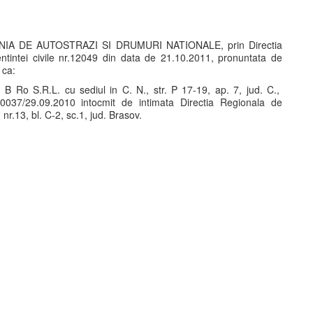
PANIA DE AUTOSTRAZI SI DRUMURI NATIONALE, prin Directia
ntintei civile nr.12049 din data de 21.10.2011, pronuntata de
 ca:
B Ro S.R.L. cu sediul in C. N., str. P 17-19, ap. 7, jud. C.,
00037/29.09.2010 intocmit de intimata Directia Regionala de
 nr.13, bl. C-2, sc.1, jud. Brasov.