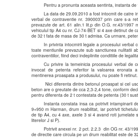
Pentru a pronunta aceasta sentinta, instanta de 
La data de 29.09.2010 a fost intocmit de catre i
verbal de contraventie nr. 3900037 prin care s-a reti
prevazute de art. 61 alin.1 lit.p din O.G. nr.43/1997
vehiculul tip A4 cu nr. CJ-74-BET si 4 axe detinut de 
de 32 t fata de masa de 30 t admisa. Ca urmare, petent
In privinta intocmirii legale a procesului verbal
toate mentiunile prevazute sub sanctiunea nulitatii ab
contraventiilor, fiind deci indeplinite conditiile de legali
Cu privire la temeinicia procesului verbal de 
invocat de petenta referitor la valoarea eronata a c
mentinerea proaspata a produsului, nu poate fi retinut.
Nici diferenta dintre betonul proaspat si cel us
beton are o greutate de cca 2,3-2,4 tone, conform declar
pentru diferenta de 2 t contestata de petenta (30 t susti
Instanta constata insa ca potrivit intampinarii 
9+950 m Harman, drum reabilitat, iar potrivit tichetulu
de tip A4, cu 4 axe, axele 3 si 4 avand roti jumelate 
literelor J si P).
Potrivit anexei nr. 2 pct. 2.2.3 din OG nr. 43/19
de directie care circula pe un drum reabilitat este de 