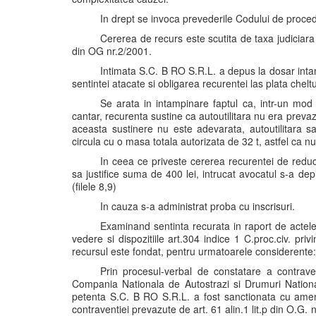
In drept se invoca prevederile Codului de proced
Cererea de recurs este scutita de taxa judiciara d
din OG nr.2/2001.
Intimata S.C. B RO S.R.L. a depus la dosar intam
sentintei atacate si obligarea recurentei las plata cheltu
Se arata in intampinare faptul ca, intr-un mod t
cantar, recurenta sustine ca autoutilitara nu era prev
aceasta sustinere nu este adevarata, autoutilitara sa
circula cu o masa totala autorizata de 32 t, astfel ca nu
In ceea ce priveste cererea recurentei de reduce
sa justifice suma de 400 lei, intrucat avocatul s-a depl
(filele 8,9)
In cauza s-a administrat proba cu inscrisuri.
Examinand sentinta recurata in raport de actele 
vedere si dispozitiile art.304 indice 1 C.proc.civ. pr
recursul este fondat, pentru urmatoarele considerente:
Prin procesul-verbal de constatare a contrav
Compania Nationala de Autostrazi si Drumuri Nationa
petenta S.C. B RO S.R.L. a fost sanctionata cu ame
contraventiei prevazute de art. 61 alin.1 lit.p din O.G.