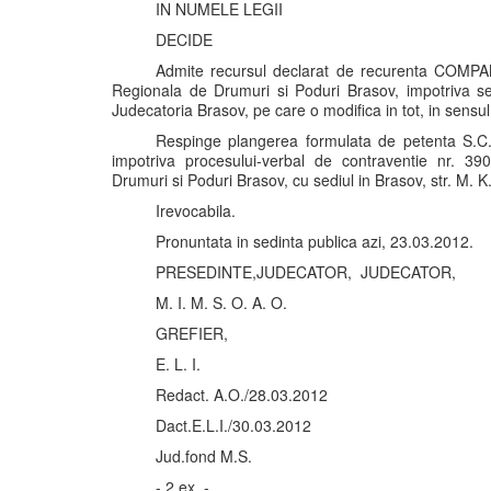
IN NUMELE LEGII
DECIDE
Admite recursul declarat de recurenta COM
Regionala de Drumuri si Poduri Brasov, impotriva se
Judecatoria Brasov, pe care o modifica in tot, in sensul
Respinge plangerea formulata de petenta S.C. 
impotriva procesului-verbal de contraventie nr. 39
Drumuri si Poduri Brasov, cu sediul in Brasov, str. M. K.
Irevocabila.
Pronuntata in sedinta publica azi, 23.03.2012.
PRESEDINTE,JUDECATOR, JUDECATOR,
M. I. M. S. O. A. O.
GREFIER,
E. L. I.
Redact. A.O./28.03.2012
Dact.E.L.I./30.03.2012
Jud.fond M.S.
- 2 ex. -