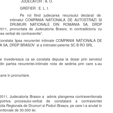
JUDECATOR : A. O.
GREFIER : E. L. I.
Pe rol fiind judecarea recursului declarat de
intimatul COMPANIA NATIONALA DE AUTOSTRAZI SI
DRUMURI NATIONALE DIN ROMANIA SA, DRDP
2011, pronuntata de Judecatoria Brasov, in contradictoriu cu
es verbal de contraventie”.
se constata lipsa recurentei intimate COMPANIA NATIONALA DE
, DRDP BRASOV si a intimatei petente SC B RO SRL .
are invedereaza ca se constata depusa la dosar prin serviciul
din partea recurentei-intimate nota de sedinta prin care s-au
amane in pronuntare.
0.2011, Judecatoria Brasov a admis plangerea contraventionala
iva procesului-verbal de constatare a contraventiei
ctia Regionala de Drumuri si Poduri Brasov, pe care l-a anulat in
ntionale de 30.000 lei.