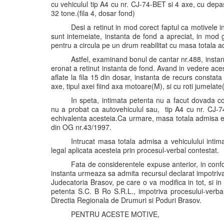
cu vehiculul tip A4 cu nr. CJ-74-BET si 4 axe, cu dep
32 tone.(fila 4, dosar fond)
Desi a retinut in mod corect faptul ca motivele i
sunt intemeiate, instanta de fond a apreciat, in mod gre
pentru a circula pe un drum reabilitat cu masa totala 
Astfel, examinand bonul de cantar nr.488, instant
eronat a retinut instanta de fond. Avand in vedere aces
aflate la fila 15 din dosar, instanta de recurs constat
axe, tipul axei fiind axa motoare(M), si cu roti jumelate(
In speta, intimata petenta nu a facut dovada con
nu a probat ca autovehiculul sau, tip A4 cu nr. CJ-
echivalenta acesteia.Ca urmare, masa totala admisa es
din OG nr.43/1997.
Intrucat masa totala admisa a vehiculului intim
legal aplicata acesteia prin procesul-verbal contestat.
Fata de considerentele expuse anterior, in confor
instanta urmeaza sa admita recursul declarat impotriva
Judecatoria Brasov, pe care o va modifica in tot, si i
petenta S.C. B Ro S.R.L., impotriva procesului-verba
Directia Regionala de Drumuri si Poduri Brasov.
PENTRU ACESTE MOTIVE,