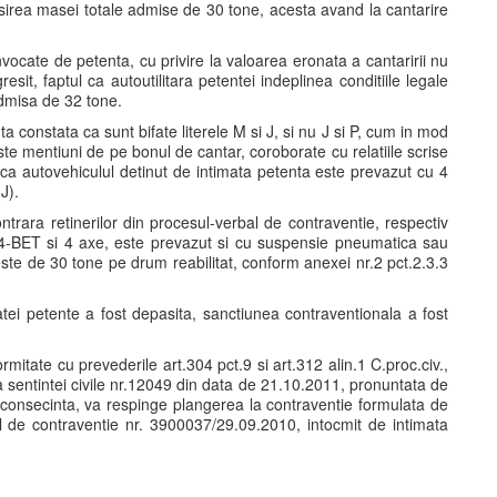
asirea masei totale admise de 30 tone, acesta avand la cantarire
nvocate de petenta, cu privire la valoarea eronata a cantaririi nu
sit, faptul ca autoutilitara petentei indeplinea conditiile legale
admisa de 32 tone.
a constata ca sunt bifate literele M si J, si nu J si P, cum in mod
te mentiuni de pe bonul de cantar, coroborate cu relatiile scrise
a ca autovehiculul detinut de intimata petenta este prevazut cu 4
J).
trara retinerilor din procesul-verbal de contraventie, respectiv
74-BET si 4 axe, este prevazut si cu suspensie pneumatica sau
te de 30 tone pe drum reabilitat, conform anexei nr.2 pct.2.3.3
atei petente a fost depasita, sanctiunea contraventionala a fost
mitate cu prevederile art.304 pct.9 si art.312 alin.1 C.proc.civ.,
 sentintei civile nr.12049 din data de 21.10.2011, pronuntata de
n consecinta, va respinge plangerea la contraventie formulata de
l de contraventie nr. 3900037/29.09.2010, intocmit de intimata