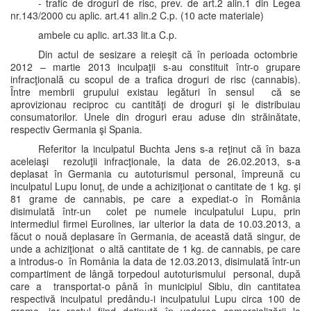
- trafic de droguri de risc, prev. de art.2 alin.1 din Legea
nr.143/2000 cu aplic. art.41 alin.2 C.p. (10 acte materiale)
ambele cu aplic. art.33 lit.a C.p.
Din actul de sesizare a reieşit că în perioada octombrie
2012 – martie 2013 inculpaţii s-au constituit într-o grupare
infracţională cu scopul de a trafica droguri de risc (cannabis).
Între membrii grupului existau legături în sensul că se
aprovizionau reciproc cu cantităţi de droguri şi le distribuiau
consumatorilor. Unele din droguri erau aduse din străinătate,
respectiv Germania şi Spania.
Referitor la inculpatul Buchta Jens s-a reţinut că în baza
aceleiaşi rezoluţii infracţionale, la data de 26.02.2013, s-a
deplasat în Germania cu autoturismul personal, împreună cu
inculpatul Lupu Ionuţ, de unde a achiziţionat o cantitate de 1 kg. şi
81 grame de cannabis, pe care a expediat-o în România
disimulată într-un colet pe numele inculpatului Lupu, prin
intermediul firmei Eurolines, iar ulterior la data de 10.03.2013, a
făcut o nouă deplasare în Germania, de această dată singur, de
unde a achiziţionat o altă cantitate de 1 kg. de cannabis, pe care
a introdus-o în România la data de 12.03.2013, disimulată într-un
compartiment de lângă torpedoul autoturismului personal, după
care a transportat-o până în municipiul Sibiu, din cantitatea
respectivă inculpatul predându-i inculpatului Lupu circa 100 de