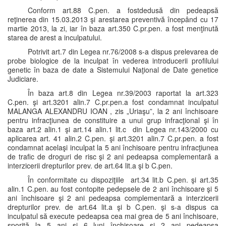
Conform art.88 C.pen. a fostdedusă din pedeapsă
reţinerea din 15.03.2013 şi arestarea preventivă începând cu 17
martie 2013, la zi, iar în baza art.350 C.pr.pen. a fost menţinută
starea de arest a inculpatului.
Potrivit art.7 din Legea nr.76/2008 s-a dispus prelevarea de
probe biologice de la inculpat în vederea introducerii profilului
genetic în baza de date a Sistemului Naţional de Date genetice
Judiciare.
În baza art.8 din Legea nr.39/2003 raportat la art.323
C.pen. şi art.3201 alin.7 C.pr.pen.a fost condamnat inculpatul
MALANGA ALEXANDRU IOAN , zis „Uriaşu”, la 2 ani închisoare
pentru infracţiunea de constituire a unui grup infracţional şi în
baza art.2 alin.1 şi art.14 alin.1 lit.c din Legea nr.143/2000 cu
aplicarea art. 41 alin.2 C.pen. şi art.3201 alin.7 C.pr.pen. a fost
condamnat acelaşi inculpat la 5 ani închisoare pentru infracţiunea
de trafic de droguri de risc şi 2 ani pedeapsa complementară a
interzicerii drepturilor prev. de art.64 lit.a şi b C.pen.
În conformitate cu dispoziţiile art.34 lit.b C.pen. şi art.35
alin.1 C.pen. au fost contopite pedepsele de 2 ani închisoare şi 5
ani închisoare şi 2 ani pedeapsa complementară a interzicerii
drepturilor prev. de art.64 lit.a şi b C.pen. şi s-a dispus ca
inculpatul să execute pedeapsa cea mai grea de 5 ani închisoare,
sporită la 5 ani şi 6 luni închisoare şi 2 ani pedeapsa