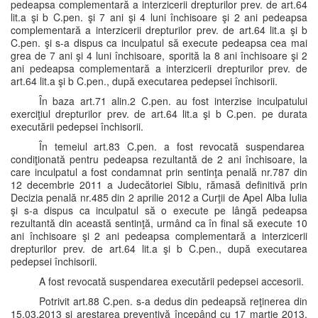
pedeapsa complementară a interzicerii drepturilor prev. de art.64
lit.a şi b C.pen. şi 7 ani şi 4 luni închisoare şi 2 ani pedeapsa
complementară a interzicerii drepturilor prev. de art.64 lit.a şi b
C.pen. şi s-a dispus ca inculpatul să execute pedeapsa cea mai
grea de 7 ani şi 4 luni închisoare, sporită la 8 ani închisoare şi 2
ani pedeapsa complementară a interzicerii drepturilor prev. de
art.64 lit.a şi b C.pen., după executarea pedepsei închisorii.
În baza art.71 alin.2 C.pen. au fost interzise inculpatului
exerciţiul drepturilor prev. de art.64 lit.a şi b C.pen. pe durata
executării pedepsei închisorii.
În temeiul art.83 C.pen. a fost revocată suspendarea
condiţionată pentru pedeapsa rezultantă de 2 ani închisoare, la
care inculpatul a fost condamnat prin sentinţa penală nr.787 din
12 decembrie 2011 a Judecătoriei Sibiu, rămasă definitivă prin
Decizia penală nr.485 din 2 aprilie 2012 a Curţii de Apel Alba Iulia
şi s-a dispus ca inculpatul să o execute pe lângă pedeapsa
rezultantă din această sentinţă, urmând ca în final să execute 10
ani închisoare şi 2 ani pedeapsa complementară a interzicerii
drepturilor prev. de art.64 lit.a şi b C.pen., după executarea
pedepsei închisorii.
A fost revocată suspendarea executării pedepsei accesorii.
Potrivit art.88 C.pen. s-a dedus din pedeapsă reţinerea din
15.03.2013 şi arestarea preventivă începând cu 17 martie 2013,