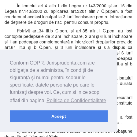
În temeiul art.4 alin.1 din Legea nr.143/2000 şi art.16 din
Legea nr.143/2000 cu aplicarea art.3201 alin.7 C.pr.pen. a fost
condamnat acelaşi inculpat la 3 luni închisoare pentru infracţiunea
de deţinere de droguri de risc pentru consum propriu.
Potrivit art.34 lit.b C.pen. şi art.35 alin.1 C.pen. au fost
contopite pedepsele de 2 ani închisoare, 2 ani şi 6 luni închisoare
şi 1 an pedeapsa complementară a interzicerii drepturilor prev. de
art.64 lit.a şi b C.pen. şi 3 luni închisoare şi s-a dispus ca
inculpatul să execute pedeapsa cea mai grea de 2 ani şi 6 luni
închisoare sporită la 3 ani închisoare şi 1 an pedeapsa
Conform GDPR, Jurisprudenta.com are
complementară a interzicerii drepturilor prev. de art.64 lit.a şi b
C.pen., după executarea pedepsei închisorii.
obligaţia de a administra, în condiţii de
Conform art.71 alin.2 C.pen. au fost interzise inculpatului
siguranţă şi numai pentru scopurile
exerciţiul drepturilor prev. de art.64 lit.a şi b C.pen. pe durata
specificate, datele personale pe care le
executării pedepsei închisorii.
furnizaţi despre voi. Ce, cum si in ce scop
În baza art.861 C.pen. s-a dispus suspendarea executării
aflati din pagina
Politica de Confidentialitate
pedepsei sub supraveghere pe o durată de 5 ani care constituie
termen de încercare.
Pe durata termenului de încercare condamnatul a fost
Accept
obligat să se supusă următoarelor măsuri de supraveghere :
a) să se prezinte, la datele fixate, la Serviciul de Probaţiune
de pe lângă Tribunalul Sibiu