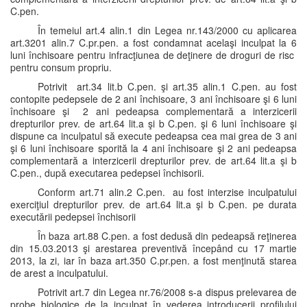
C.pen.
În temeiul art.4 alin.1 din Legea nr.143/2000 cu aplicarea
art.3201 alin.7 C.pr.pen. a fost condamnat acelaşi inculpat la 6
luni închisoare pentru infracţiunea de deţinere de droguri de risc
pentru consum propriu.
Potrivit art.34 lit.b C.pen. şi art.35 alin.1 C.pen. au fost
contopite pedepsele de 2 ani închisoare, 3 ani închisoare şi 6 luni
închisoare şi 2 ani pedeapsa complementară a interzicerii
drepturilor prev. de art.64 lit.a şi b C.pen. şi 6 luni închisoare şi
dispune ca inculpatul să execute pedeapsa cea mai grea de 3 ani
şi 6 luni închisoare sporită la 4 ani închisoare şi 2 ani pedeapsa
complementară a interzicerii drepturilor prev. de art.64 lit.a şi b
C.pen., după executarea pedepsei închisorii.
Conform art.71 alin.2 C.pen. au fost interzise inculpatului
exerciţiul drepturilor prev. de art.64 lit.a şi b C.pen. pe durata
executării pedepsei închisorii
În baza art.88 C.pen. a fost dedusă din pedeapsă reţinerea
din 15.03.2013 şi arestarea preventivă începând cu 17 martie
2013, la zi, iar în baza art.350 C.pr.pen. a fost menţinută starea
de arest a inculpatului.
Potrivit art.7 din Legea nr.76/2008 s-a dispus prelevarea de
probe biologice de la inculpat în vederea introducerii profilului