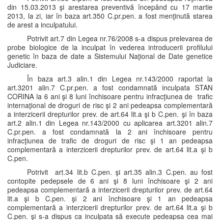
din 15.03.2013 şi arestarea preventivă începând cu 17 martie
2013, la zi, iar în baza art.350 C.pr.pen. a fost menţinută starea
de arest a inculpatului.
Potrivit art.7 din Legea nr.76/2008 s-a dispus prelevarea de
probe biologice de la inculpat în vederea introducerii profilului
genetic în baza de date a Sistemului Naţional de Date genetice
Judiciare.
În baza art.3 alin.1 din Legea nr.143/2000 raportat la
art.3201 alin.7 C.pr.pen. a fost condamnată inculpata STAN
CORINA la 6 ani şi 8 luni închisoare pentru infracţiunea de trafic
internaţional de droguri de risc şi 2 ani pedeapsa complementară
a interzicerii drepturilor prev. de art.64 lit.a şi b C.pen. şi în baza
art.2 alin.1 din Legea nr.143/2000 cu aplicarea art.3201 alin.7
C.pr.pen. a fost condamnată la 2 ani închisoare pentru
infracţiunea de trafic de droguri de risc şi 1 an pedeapsa
complementară a interzicerii drepturilor prev. de art.64 lit.a şi b
C.pen.
Potrivit art.34 lit.b C.pen. şi art.35 alin.3 C.pen. au fost
contopite pedepsele de 6 ani şi 8 luni închisoare şi 2 ani
pedeapsa complementară a interzicerii drepturilor prev. de art.64
lit.a şi b C.pen. şi 2 ani închisoare şi 1 an pedeapsa
complementară a interzicerii drepturilor prev. de art.64 lit.a şi b
C.pen. şi s-a dispus ca inculpata să execute pedeapsa cea mai