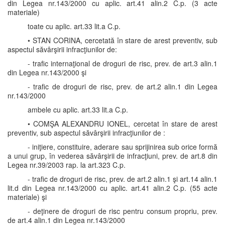
din Legea nr.143/2000 cu aplic. art.41 alin.2 C.p. (3 acte
materiale)
toate cu aplic. art.33 lit.a C.p.
• STAN CORINA, cercetată în stare de arest preventiv, sub
aspectul săvârşirii infracţiunilor de:
- trafic internaţional de droguri de risc, prev. de art.3 alin.1
din Legea nr.143/2000 şi
- trafic de droguri de risc, prev. de art.2 alin.1 din Legea
nr.143/2000
ambele cu aplic. art.33 lit.a C.p.
• COMŞA ALEXANDRU IONEL, cercetat în stare de arest
preventiv, sub aspectul săvârşirii infracţiunilor de :
- iniţiere, constituire, aderare sau sprijinirea sub orice formă
a unui grup, în vederea săvârşirii de infracţiuni, prev. de art.8 din
Legea nr.39/2003 rap. la art.323 C.p.
- trafic de droguri de risc, prev. de art.2 alin.1 şi art.14 alin.1
lit.d din Legea nr.143/2000 cu aplic. art.41 alin.2 C.p. (55 acte
materiale) şi
- deţinere de droguri de risc pentru consum propriu, prev.
de art.4 alin.1 din Legea nr.143/2000