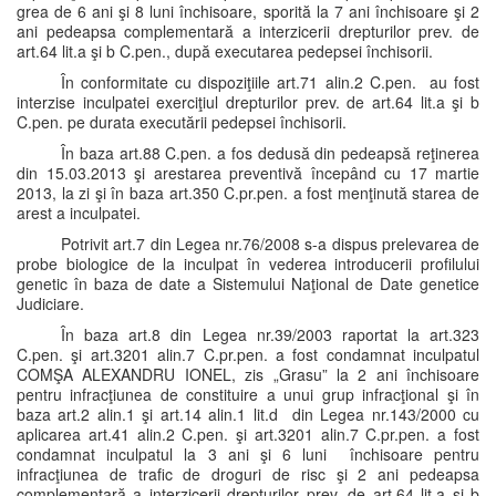
grea de 6 ani şi 8 luni închisoare, sporită la 7 ani închisoare şi 2
ani pedeapsa complementară a interzicerii drepturilor prev. de
art.64 lit.a şi b C.pen., după executarea pedepsei închisorii.
În conformitate cu dispoziţiile art.71 alin.2 C.pen. au fost
interzise inculpatei exerciţiul drepturilor prev. de art.64 lit.a şi b
C.pen. pe durata executării pedepsei închisorii.
În baza art.88 C.pen. a fos dedusă din pedeapsă reţinerea
din 15.03.2013 şi arestarea preventivă începând cu 17 martie
2013, la zi şi în baza art.350 C.pr.pen. a fost menţinută starea de
arest a inculpatei.
Potrivit art.7 din Legea nr.76/2008 s-a dispus prelevarea de
probe biologice de la inculpat în vederea introducerii profilului
genetic în baza de date a Sistemului Naţional de Date genetice
Judiciare.
În baza art.8 din Legea nr.39/2003 raportat la art.323
C.pen. şi art.3201 alin.7 C.pr.pen. a fost condamnat inculpatul
COMŞA ALEXANDRU IONEL, zis „Grasu” la 2 ani închisoare
pentru infracţiunea de constituire a unui grup infracţional şi în
baza art.2 alin.1 şi art.14 alin.1 lit.d din Legea nr.143/2000 cu
aplicarea art.41 alin.2 C.pen. şi art.3201 alin.7 C.pr.pen. a fost
condamnat inculpatul la 3 ani şi 6 luni închisoare pentru
infracţiunea de trafic de droguri de risc şi 2 ani pedeapsa
complementară a interzicerii drepturilor prev. de art.64 lit.a şi b