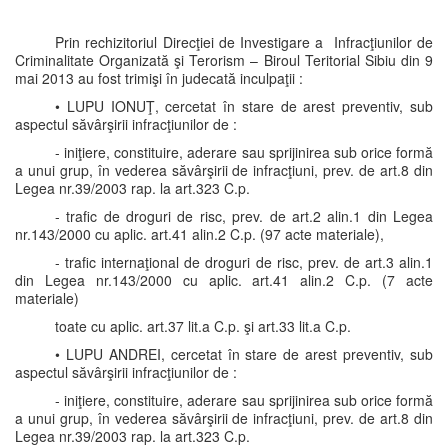
Prin rechizitoriul Direcţiei de Investigare a Infracţiunilor de
Criminalitate Organizată şi Terorism – Biroul Teritorial Sibiu din 9
mai 2013 au fost trimişi în judecată inculpaţii :
• LUPU IONUŢ, cercetat în stare de arest preventiv, sub
aspectul săvârşirii infracţiunilor de :
- iniţiere, constituire, aderare sau sprijinirea sub orice formă
a unui grup, în vederea săvârşirii de infracţiuni, prev. de art.8 din
Legea nr.39/2003 rap. la art.323 C.p.
- trafic de droguri de risc, prev. de art.2 alin.1 din Legea
nr.143/2000 cu aplic. art.41 alin.2 C.p. (97 acte materiale),
- trafic internaţional de droguri de risc, prev. de art.3 alin.1
din Legea nr.143/2000 cu aplic. art.41 alin.2 C.p. (7 acte
materiale)
toate cu aplic. art.37 lit.a C.p. şi art.33 lit.a C.p.
• LUPU ANDREI, cercetat în stare de arest preventiv, sub
aspectul săvârşirii infracţiunilor de :
- iniţiere, constituire, aderare sau sprijinirea sub orice formă
a unui grup, în vederea săvârşirii de infracţiuni, prev. de art.8 din
Legea nr.39/2003 rap. la art.323 C.p.