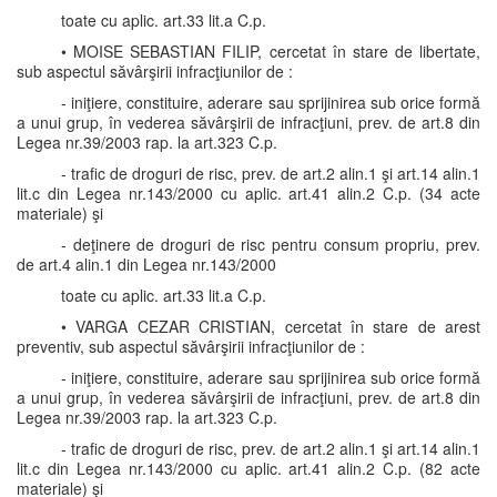
toate cu aplic. art.33 lit.a C.p.
• MOISE SEBASTIAN FILIP, cercetat în stare de libertate,
sub aspectul săvârşirii infracţiunilor de :
- iniţiere, constituire, aderare sau sprijinirea sub orice formă
a unui grup, în vederea săvârşirii de infracţiuni, prev. de art.8 din
Legea nr.39/2003 rap. la art.323 C.p.
- trafic de droguri de risc, prev. de art.2 alin.1 şi art.14 alin.1
lit.c din Legea nr.143/2000 cu aplic. art.41 alin.2 C.p. (34 acte
materiale) şi
- deţinere de droguri de risc pentru consum propriu, prev.
de art.4 alin.1 din Legea nr.143/2000
toate cu aplic. art.33 lit.a C.p.
• VARGA CEZAR CRISTIAN, cercetat în stare de arest
preventiv, sub aspectul săvârşirii infracţiunilor de :
- iniţiere, constituire, aderare sau sprijinirea sub orice formă
a unui grup, în vederea săvârşirii de infracţiuni, prev. de art.8 din
Legea nr.39/2003 rap. la art.323 C.p.
- trafic de droguri de risc, prev. de art.2 alin.1 şi art.14 alin.1
lit.c din Legea nr.143/2000 cu aplic. art.41 alin.2 C.p. (82 acte
materiale) şi