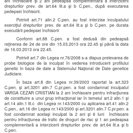
ani închisoare şi 2 ani pedeapsa complementară a interzicerii
drepturilor prev. de art.64 lit.a şi b C.pen., după executarea
pedepsei închisorii.
Potrivit art.71 alin.2 C.pen. au fost interzise inculpatului
exerciţiul drepturilor prev. de art.64 lit.a şi b C.pen. pe durata
executării pedepsei închisorii
Conform art.88 C.pen. a fost dedusă din pedeapsă
reţinerea de 24 de ore din 15.03.2013 ora 22.45 şi până la data
de 16.03.2013 ora 22.45.
Potrivit art.7 din Legea nr.76/2008 s-a dispus prelevarea de
probe biologice de la inculpat în vederea introducerii profilului
genetic în baza de date a Sistemului Naţional de Date genetice
Judiciare.
În baza art.8 din Legea nr.39/2003 raportat la art.323
C.pen. şi art.3201 alin.7 C.pr.pen. a fost condamnat inculpatul
VARGA CEZAR CRISTIAN la 2 ani închisoare pentru infracţiunea
de constituire a unui grup infracţional iar în temeiul art.2 alin.1 şi
art.14 alin.1 lit.c din Legea nr.143/2000 cu aplicarea art.41 alin.2
C.pen., art.16 din Legea nr.143/2000 şi art.3201 alin.7 C.pr.pen. a
fost condamnat acelaşi inculpat la 2 ani şi 6 luni închisoare
pentru infracţiunea de trafic de droguri de risc şi 1 an pedeapsa
complementară a interzicerii drepturilor prev. de art.64 lit.a şi b
C.pen.