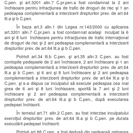
C.pen. şi art.3201 alin.7 C.pr.pen.a fost condamnat la 2 ani
închisoare pentru infracţiunea de trafic de droguri de risc şi 1 an
pedeapsa complementară a interzicerii drepturilor prev. de art.64
lit.a şi b C.pen.
În baza art.3 alin.1 din Legea nr.143/2000 cu aplicarea
art.3201 alin.7 C.pr.pen. a fost condamnat acelaşi inculpat la 6
ani şi 8 luni închisoare pentru infracţiunea de trafic internaţional
de droguri de risc şi 2 ani pedeapsa complementară a interzicerii
drepturilor prev. de art.64 lit.a şi b C.pen.
Potrivit art.34 lit.b C.pen. şi art.35 alin.3 C.pen. au fost
contopite pedepsele de 2 ani închisoare, 2 ani închisoare şi 1 an
pedeapsa complementară a interzicerii drepturilor prev. de art.64
lit.a şi b C.pen. şi 6 ani şi 8 luni închisoare şi 2 ani pedeapsa
complementară a interzicerii drepturilor prev. de art.64 lit.a şi b
C.pen. şi s-a dispus ca inculpatul să execute pedeapsa cea mai
grea de 6 ani şi 8 luni închisoare, sporită la 7 ani şi 2 luni
închisoare şi 2 ani pedeapsa complementară a interzicerii
drepturilor prev. de art.64 lit.a şi b C.pen., după executarea
pedepsei închisorii.
În temeiul art.71 alin.2 C.pen. au fost interzise inculpatului
exerciţiul drepturilor prev. de art.64 lit.a şi b C.pen. pe durata
executării pedepsei închisorii.
Potrivit art.88 C.pen. a fost dedusă din pedeapsă reţinerea