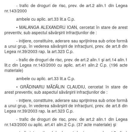
- trafic de droguri de risc, prev. de art.2 alin.1 din Legea
nr.143/2000
ambele cu aplic. art.33 lit.a C.p.
• MALANGA ALEXANDRU IOAN, cercetat în stare de arest
preventiv, sub aspectul săvârşirii infracţiunilor de :
- iniţiere, constituire, aderare sau sprijinirea sub orice formă
a unui grup, în vederea săvârşirii de infracţiuni, prev. de art.8 din
Legea nr.39/2003 rap. la art.323 C.p.
- trafic de droguri de risc, prev. de art.2 alin.1 şi art.14 alin.1
lit.c din Legea nr.143/2000 cu aplic. art.41 alin.2 C.p. (196 acte
materiale)
ambele cu aplic. art.33 lit.a C.p.
• GRĂDINARU MĂDĂLIN CLAUDIU, cercetat în stare de
arest preventiv, sub aspectul săvârşirii infracţiunilor de :
- iniţiere, constituire, aderare sau sprijinirea sub orice formă
a unui grup, în vederea săvârşirii de infracţiuni, prev. de art.8 din
Legea nr.39/2003 rap. la art.323 C.p.
- trafic de droguri de risc, prev. de art.2 alin.1 din Legea
nr.143/2000 cu aplic. art.41 alin.2 C.p. (37 acte materiale) şi