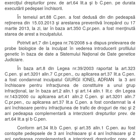
exerciţiul drepturilor prev. de art.64 lit.a şi b C.pen. pe durata
executării pedepsei închisorii.
În temeiul art.88 C.pen. a fost dedusă din din pedeapsă
reţinerea din 15.03.2013 şi arestarea preventivă începând cu 17
martie 2013, la zi, iar în baza art.350 C.pr.pen. a fost menţinută
starea de arest a inculpatului.
Potrivit art.7 din Legea nr.76/2008 s-a dispus prelevarea de
probe biologice de la inculpat în vederea introducerii profilului
genetic în baza de date a Sistemului Naţional de Date genetice
Judiciare.
În baza art.8 din Legea nr.39/2003 raportat la art.323
C.pen. şi art.3201 alin.7 C.pr.pen., cu aplicarea art.37 lit.a C.pen.
a fost condamnat inculpatul GIURGI IONEL ADRIAN la 3 ani
închisoare pentru infracţiunea de constituire a unui grup
infracţional, iar în baza art.2 alin.1 şi art.14 alin.1 lit.c din Legea
nr.143/2000 cu aplicarea art.41 alin.2 C.pen. şi art.3201 alin.7
C.pr.pen., cu aplicarea art.37 lit.a C.pen. a fost condamnat la 4
ani închisoare pentru infracţiunea de trafic de droguri de risc şi 2
ani pedeapsa complementară a interzicerii drepturilor prev. de
art.64 lit.a şi b C.pen.
Conform art.34 lit.b C.pen. şi art.35 alin.1 C.pen. au fost
contopite pedepsele de 3 ani închisoare şi 4 ani închisoare şi 2
ani pedeapsa complementară a interzicerii drepturilor prev. de