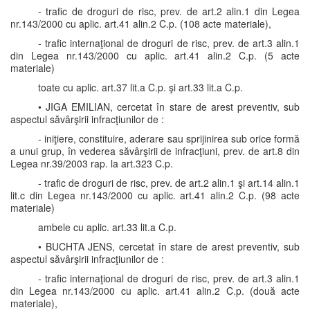
- trafic de droguri de risc, prev. de art.2 alin.1 din Legea
nr.143/2000 cu aplic. art.41 alin.2 C.p. (108 acte materiale),
- trafic internaţional de droguri de risc, prev. de art.3 alin.1
din Legea nr.143/2000 cu aplic. art.41 alin.2 C.p. (5 acte
materiale)
toate cu aplic. art.37 lit.a C.p. şi art.33 lit.a C.p.
• JIGA EMILIAN, cercetat în stare de arest preventiv, sub
aspectul săvârşirii infracţiunilor de :
- iniţiere, constituire, aderare sau sprijinirea sub orice formă
a unui grup, în vederea săvârşirii de infracţiuni, prev. de art.8 din
Legea nr.39/2003 rap. la art.323 C.p.
- trafic de droguri de risc, prev. de art.2 alin.1 şi art.14 alin.1
lit.c din Legea nr.143/2000 cu aplic. art.41 alin.2 C.p. (98 acte
materiale)
ambele cu aplic. art.33 lit.a C.p.
• BUCHTA JENS, cercetat în stare de arest preventiv, sub
aspectul săvârşirii infracţiunilor de :
- trafic internaţional de droguri de risc, prev. de art.3 alin.1
din Legea nr.143/2000 cu aplic. art.41 alin.2 C.p. (două acte
materiale),