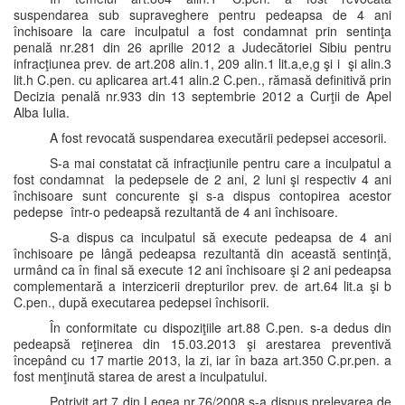
suspendarea sub supraveghere pentru pedeapsa de 4 ani
închisoare la care inculpatul a fost condamnat prin sentinţa
penală nr.281 din 26 aprilie 2012 a Judecătoriei Sibiu pentru
infracţiunea prev. de art.208 alin.1, 209 alin.1 lit.a,e,g şi i şi alin.3
lit.h C.pen. cu aplicarea art.41 alin.2 C.pen., rămasă definitivă prin
Decizia penală nr.933 din 13 septembrie 2012 a Curţii de Apel
Alba Iulia.
A fost revocată suspendarea executării pedepsei accesorii.
S-a mai constatat că infracţiunile pentru care a inculpatul a
fost condamnat la pedepsele de 2 ani, 2 luni şi respectiv 4 ani
închisoare sunt concurente şi s-a dispus contopirea acestor
pedepse într-o pedeapsă rezultantă de 4 ani închisoare.
S-a dispus ca inculpatul să execute pedeapsa de 4 ani
închisoare pe lângă pedeapsa rezultantă din această sentinţă,
urmând ca în final să execute 12 ani închisoare şi 2 ani pedeapsa
complementară a interzicerii drepturilor prev. de art.64 lit.a şi b
C.pen., după executarea pedepsei închisorii.
În conformitate cu dispoziţiile art.88 C.pen. s-a dedus din
pedeapsă reţinerea din 15.03.2013 şi arestarea preventivă
începând cu 17 martie 2013, la zi, iar în baza art.350 C.pr.pen. a
fost menţinută starea de arest a inculpatului.
Potrivit art.7 din Legea nr.76/2008 s-a dispus prelevarea de