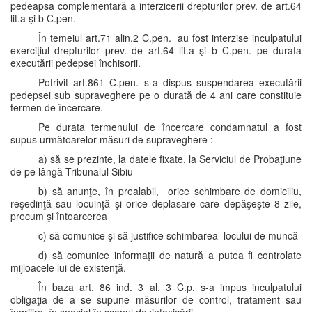
pedeapsa complementară a interzicerii drepturilor prev. de art.64
lit.a şi b C.pen.
În temeiul art.71 alin.2 C.pen. au fost interzise inculpatului
exerciţiul drepturilor prev. de art.64 lit.a şi b C.pen. pe durata
executării pedepsei închisorii.
Potrivit art.861 C.pen. s-a dispus suspendarea executării
pedepsei sub supraveghere pe o durată de 4 ani care constituie
termen de încercare.
Pe durata termenului de încercare condamnatul a fost
supus următoarelor măsuri de supraveghere :
a) să se prezinte, la datele fixate, la Serviciul de Probaţiune
de pe lângă Tribunalul Sibiu
b) să anunţe, în prealabil, orice schimbare de domiciliu,
reşedinţă sau locuinţă şi orice deplasare care depăşeşte 8 zile,
precum şi întoarcerea
c) să comunice şi să justifice schimbarea locului de muncă
d) să comunice informaţii de natură a putea fi controlate
mijloacele lui de existenţă.
În baza art. 86 ind. 3 al. 3 C.p. s-a impus inculpatului
obligaţia de a se supune măsurilor de control, tratament sau