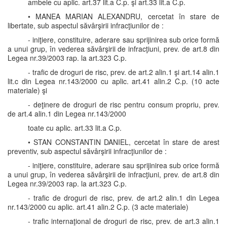
ambele cu aplic. art.37 lit.a C.p. şi art.33 lit.a C.p.
• MANEA MARIAN ALEXANDRU, cercetat în stare de
libertate, sub aspectul săvârşirii infracţiunilor de :
- iniţiere, constituire, aderare sau sprijinirea sub orice formă
a unui grup, în vederea săvârşirii de infracţiuni, prev. de art.8 din
Legea nr.39/2003 rap. la art.323 C.p.
- trafic de droguri de risc, prev. de art.2 alin.1 şi art.14 alin.1
lit.c din Legea nr.143/2000 cu aplic. art.41 alin.2 C.p. (10 acte
materiale) şi
- deţinere de droguri de risc pentru consum propriu, prev.
de art.4 alin.1 din Legea nr.143/2000
toate cu aplic. art.33 lit.a C.p.
• STAN CONSTANTIN DANIEL, cercetat în stare de arest
preventiv, sub aspectul săvârşirii infracţiunilor de :
- iniţiere, constituire, aderare sau sprijinirea sub orice formă
a unui grup, în vederea săvârşirii de infracţiuni, prev. de art.8 din
Legea nr.39/2003 rap. la art.323 C.p.
- trafic de droguri de risc, prev. de art.2 alin.1 din Legea
nr.143/2000 cu aplic. art.41 alin.2 C.p. (3 acte materiale)
- trafic internaţional de droguri de risc, prev. de art.3 alin.1