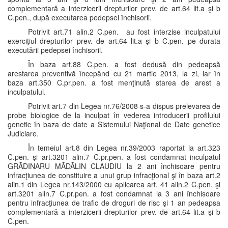
complementară a interzicerii drepturilor prev. de art.64 lit.a şi b
C.pen., după executarea pedepsei închisorii.
Potrivit art.71 alin.2 C.pen. au fost interzise inculpatului
exerciţiul drepturilor prev. de art.64 lit.a şi b C.pen. pe durata
executării pedepsei închisorii.
În baza art.88 C.pen. a fost dedusă din pedeapsă
arestarea preventivă începând cu 21 martie 2013, la zi, iar în
baza art.350 C.pr.pen. a fost menţinută starea de arest a
inculpatului.
Potrivit art.7 din Legea nr.76/2008 s-a dispus prelevarea de
probe biologice de la inculpat în vederea introducerii profilului
genetic în baza de date a Sistemului Naţional de Date genetice
Judiciare.
În temeiul art.8 din Legea nr.39/2003 raportat la art.323
C.pen. şi art.3201 alin.7 C.pr.pen. a fost condamnat inculpatul
GRĂDINARU MĂDĂLIN CLAUDIU la 2 ani închisoare pentru
infracţiunea de constituire a unui grup infracţional şi în baza art.2
alin.1 din Legea nr.143/2000 cu aplicarea art. 41 alin.2 C.pen. şi
art.3201 alin.7 C.pr.pen. a fost condamnat la 3 ani închisoare
pentru infracţiunea de trafic de droguri de risc şi 1 an pedeapsa
complementară a interzicerii drepturilor prev. de art.64 lit.a şi b
C.pen.