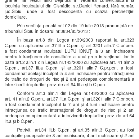
grame, iar restul fiind deţinută în vederea comercializării la
locuinţa inculpatului din Cisnădie, str.Daniel Renard, fără număr,
jud.Sibiu, unde a fost descoperită cu ocazia percheziţiei
domiciliare.
Prin sentinţa penală nr.102 din 19 iulie 2013 pronunţată de
tribunalul Sibiu în dosarul nr.3834/85/2013 :
În baza art.8 din Legea nr.39/2003 raportat la art.323
C.pen. cu aplicarea art.37 lit.a C.pen. şi art.3201 alin.7 C.pr.pen.
a fost condamnat inculpatul LUPU IONUŢ la 3 ani închisoare
pentru infracţiunea de constituire a unui grup infracţional, iar în
baza art.2 alin.1 din Legea nr.143/2000 cu aplicarea art. 41 alin.2
C.pen., art.37 lit.a C.pen. şi art.3201 alin.7 C.pr.pen. a fost
condamnat acelaşi inculpat la 4 ani închisoare pentru infracţiunea
de trafic de droguri de risc şi 2 ani pedeapsa complementară a
interzicerii drepturilor prev. de art.64 lit.a şi b C.pen.
Conform art.3 alin.1 din Legea nr.143/2000 cu aplicarea
art. 41 alin.2 C.pen., art.37 lit.a C.pen. şi art.3201 alin.7 C.pr.pen.
a fost condamnat inculpatul la 7 ani şi 4 luni închisoare pentru
infracţiunea de trafic internaţional de droguri de risc şi 2 ani
pedeapsa complementară a interzicerii drepturilor prev. de art.64
lit.a şi b C.pen.
Potrivit art.34 lit.b C.pen. şi art.35 alin.3 C.pen. au fost
contopite pedepsele de 3 ani închisoare, 4 ani închisoare şi 2 ani