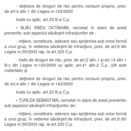
- deţinere de droguri de risc pentru consum propriu, prev.
de art.4 alin.1 din Legea nr.143/2000
toate cu aplic. art.33 lit.a C.p.
• ALBU RADU OCTAVIAN, cercetat în stare de arest
preventiv, sub aspectul săvârşirii infracţiunilor de :
- iniţiere, constituire, aderare sau sprijinirea sub orice formă
a unui grup, în vederea săvârşirii de infracţiuni, prev. de art.8 din
Legea nr.39/2003 rap. la art.323 C.p.
- trafic de droguri de risc, prev. de art.2 alin.1 şi art.14 alin.1
lit.c din Legea nr.143/2000 cu aplic. art.41 alin.2 C.p. (28 acte
materiale) şi
- deţinere de droguri de risc pentru consum propriu, prev.
de art.4 alin.1 din Legea nr.143/2000
toate cu aplic. art.33 lit.a C.p.
• ŢURLEA SEBASTIAN, cercetat în stare de arest preventiv,
sub aspectul săvârşirii infracţiunilor de :
- iniţiere, constituire, aderare sau sprijinirea sub orice formă
a unui grup, în vederea săvârşirii de infracţiuni, prev. de art.8 din
Legea nr.39/2003 rap. la art.323 C.p.