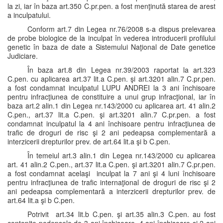
la zi, iar în baza art.350 C.pr.pen. a fost menţinută starea de arest
a inculpatului.
Conform art.7 din Legea nr.76/2008 s-a dispus prelevarea
de probe biologice de la inculpat în vederea introducerii profilului
genetic în baza de date a Sistemului Naţional de Date genetice
Judiciare.
În baza art.8 din Legea nr.39/2003 raportat la art.323
C.pen. cu aplicarea art.37 lit.a C.pen. şi art.3201 alin.7 C.pr.pen.
a fost condamnat inculpatul LUPU ANDREI la 3 ani închisoare
pentru infracţiunea de constituire a unui grup infracţional, iar în
baza art.2 alin.1 din Legea nr.143/2000 cu aplicarea art. 41 alin.2
C.pen., art.37 lit.a C.pen. şi art.3201 alin.7 C.pr.pen. a fost
condamnat inculpatul la 4 ani închisoare pentru infracţiunea de
trafic de droguri de risc şi 2 ani pedeapsa complementară a
interzicerii drepturilor prev. de art.64 lit.a şi b C.pen.
În temeiul art.3 alin.1 din Legea nr.143/2000 cu aplicarea
art. 41 alin.2 C.pen., art.37 lit.a C.pen. şi art.3201 alin.7 C.pr.pen.
a fost condamnat acelaşi inculpat la 7 ani şi 4 luni închisoare
pentru infracţiunea de trafic internaţional de droguri de risc şi 2
ani pedeapsa complementară a interzicerii drepturilor prev. de
art.64 lit.a şi b C.pen.
Potrivit art.34 lit.b C.pen. şi art.35 alin.3 C.pen. au fost