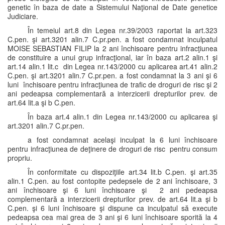
genetic în baza de date a Sistemului Naţional de Date genetice
Judiciare.
În temeiul art.8 din Legea nr.39/2003 raportat la art.323
C.pen. şi art.3201 alin.7 C.pr.pen. a fost condamnat inculpatul
MOISE SEBASTIAN FILIP la 2 ani închisoare pentru infracţiunea
de constituire a unui grup infracţional, iar în baza art.2 alin.1 şi
art.14 alin.1 lit.c din Legea nr.143/2000 cu aplicarea art.41 alin.2
C.pen. şi art.3201 alin.7 C.pr.pen. a fost condamnat la 3 ani şi 6
luni închisoare pentru infracţiunea de trafic de droguri de risc şi 2
ani pedeapsa complementară a interzicerii drepturilor prev. de
art.64 lit.a şi b C.pen.
În baza art.4 alin.1 din Legea nr.143/2000 cu aplicarea şi
art.3201 alin.7 C.pr.pen.
a fost condamnat acelaşi inculpat la 6 luni închisoare
pentru infracţiunea de deţinere de droguri de risc pentru consum
propriu.
În conformitate cu dispoziţiile art.34 lit.b C.pen. şi art.35
alin.1 C.pen. au fost contopite pedepsele de 2 ani închisoare, 3
ani închisoare şi 6 luni închisoare şi 2 ani pedeapsa
complementară a interzicerii drepturilor prev. de art.64 lit.a şi b
C.pen. şi 6 luni închisoare şi dispune ca inculpatul să execute
pedeapsa cea mai grea de 3 ani şi 6 luni închisoare sporită la 4