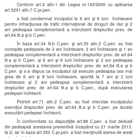
Conform art.3 alin.1 din Legea nr.143/2000 cu aplicarea
art.3201 alin.7 C.pr.pen.
a fost condamnat inculpatul la 6 ani şi 8 luni închisoare
pentru infracţiunea de trafic internaţional de droguri de risc şi 2
ani pedeapsa complementară a interzicerii drepturilor prev. de
art.64 lit.a şi b C.pen.
În baza art.34 lit.b C.pen. şi art.35 alin.3 C.pen. au fost
contopite pedepsele de 2 ani închisoare, 3 ani închisoare şi 1 an
pedeapsa complementară a interzicerii drepturilor prev. de art.64
lit.a şi b C.pen. şi 6 ani şi 8 luni închisoare şi 2 ani pedeapsa
complementară a interzicerii drepturilor prev. de art.64 lit.a şi b
C.pen. şi s-a dispus ca inculpatul să execute pedeapsa cea mai
grea de 6 ani şi 8 luni închisoare, sporită la 7 ani şi 2 luni
închisoare şi 2 ani pedeapsa complementară a interzicerii
drepturilor prev. de art.64 lit.a şi b C.pen., după executarea
pedepsei închisorii.
Potrivit art.71 alin.2 C.pen. au fost interzise inculpatului
exerciţiul drepturilor prev. de art.64 lit.a şi b C.pen. pe durata
executării pedepsei închisorii.
În conformitate cu dispoziţiile art.88 C.pen. a fost dedusă
din pedeapsă arestarea preventivă începând cu 21 martie 2013,
la zi, iar în baza art.350 C.pr.pen. a fost menţinută starea de arest