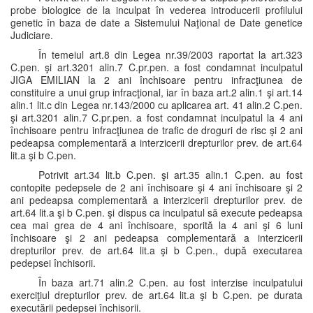
probe biologice de la inculpat în vederea introducerii profilului
genetic în baza de date a Sistemului Naţional de Date genetice
Judiciare.
În temeiul art.8 din Legea nr.39/2003 raportat la art.323
C.pen. şi art.3201 alin.7 C.pr.pen. a fost condamnat inculpatul
JIGA EMILIAN la 2 ani închisoare pentru infracţiunea de
constituire a unui grup infracţional, iar în baza art.2 alin.1 şi art.14
alin.1 lit.c din Legea nr.143/2000 cu aplicarea art. 41 alin.2 C.pen.
şi art.3201 alin.7 C.pr.pen. a fost condamnat inculpatul la 4 ani
închisoare pentru infracţiunea de trafic de droguri de risc şi 2 ani
pedeapsa complementară a interzicerii drepturilor prev. de art.64
lit.a şi b C.pen.
Potrivit art.34 lit.b C.pen. şi art.35 alin.1 C.pen. au fost
contopite pedepsele de 2 ani închisoare şi 4 ani închisoare şi 2
ani pedeapsa complementară a interzicerii drepturilor prev. de
art.64 lit.a şi b C.pen. şi dispus ca inculpatul să execute pedeapsa
cea mai grea de 4 ani închisoare, sporită la 4 ani şi 6 luni
închisoare şi 2 ani pedeapsa complementară a interzicerii
drepturilor prev. de art.64 lit.a şi b C.pen., după executarea
pedepsei închisorii.
În baza art.71 alin.2 C.pen. au fost interzise inculpatului
exerciţiul drepturilor prev. de art.64 lit.a şi b C.pen. pe durata
executării pedepsei închisorii.