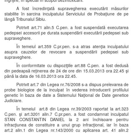
îngrijire, în special în scopul dezintoxicării.
A fost încredinţată supravegherea executării măsurilor
stabilite în sarcina inculpatului Serviciului de Probaţiune de pe
lângă Tribunalul Sibiu.
Potrivit art.71 alin.5 C.pen. a fost suspendată executarea
pedepsei accesorii pe durata suspendării executării pedepsei sub
supraveghere.
În temeiul art.359 C.pr.pen. s-a atras atenţia inculpatului
asupra cauzelor de revocare a suspendării pedepsei sub
supraveghere.
În conformitate cu dispoziţiile art.88 C.pen. a fost dedusă
din pedeapsă reţinerea de 24 de ore din 15.03.2013 ora 22.45 şi
până la data de 16.03.2013 ora 22.45.
Potrivit art.7 din Legea nr.76/2008 s-a dispus prelevarea de
probe biologice de la inculpat în vederea introducerii profilului
genetic în baza de date a Sistemului Naţional de Date genetice
Judiciare.
În temeiul art.8 din Legea nr.39/2003 raportat la art.323
C.pen. şi art.3201 alin.7 C.pr.pen. a fost condamnat inculpatul
STAN CONSTANTIN DANIEL la 2 ani închisoare pentru
infracţiunea de constituire a unui grup infracţional, iar în baza
art.2 alin.1 din Legea nr.143/2000 cu aplicarea art. 41 alin.2