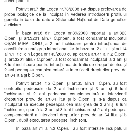
a inculpatului.
Potrivit art.7 din Legea nr.76/2008 s-a dispus prelevarea de
probe biologice de la inculpat în vederea introducerii profilului
genetic în baza de date a Sistemului Naţional de Date genetice
Judiciare.
În baza art.8 din Legea nr.39/2003 raportat la art.323
C.pen. şi art.3201 alin.7 C.pr.pen. a fost condamnat inculpatul
OŞAN MIHAI IONUŢla 2 ani închisoare pentru infracţiunea de
constituire a unui grup infracţional, iar în baza art.2 alin.1 şi art.14
alin.1 lit.c din Legea nr.143/2000 cu aplicarea art.41 alin.2 C.pen.
şi art.3201 alin.7 C.pr.pen. a fost condamnat inculpatul la 3 ani şi
6 luni închisoare pentru infracţiunea de trafic de droguri de risc şi
2 ani pedeapsa complementară a interzicerii drepturilor prev. de
art.64 lit.a şi b C.pen.
Potrivit art.34 lit.b C.pen. şi art.35 alin.1 C.pen. au fost
contopite pedepsele de 2 ani închisoare şi 3 ani şi 6 luni
închisoare şi 2 ani pedeapsa complementară a interzicerii
drepturilor prev. de art.64 lit.a şi b C.pen. şi s-a dispus ca
inculpatul să execute pedeapsa cea mai grea de 3 ani şi 6 luni
închisoare, sporită la 3 ani şi 8 luni închisoare şi 2 ani pedeapsa
complementară a interzicerii drepturilor prev. de art.64 lit.a şi b
C.pen., după executarea pedepsei închisorii.
În baza art.71 alin.2 C.pen. au fost interzise inculpatului