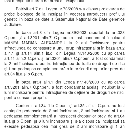
fost menţinută starea de arest a inculpatului.
Potrivit art.7 din Legea nr.76/2008 s-a dispus prelevarea de
probe biologice de la inculpat în vederea introducerii profilului
genetic în baza de date a Sistemului Naţional de Date genetice
Judiciare.
În baza art.8 din Legea nr.39/2003 raportat la art.323
C.pen. şi art.3201 alin.7 C.pr.pen.a fost condamnat inculpatul
MANEA MARIAN ALEXANDRU la 2 ani închisoare pentru
infracţiunea de constituire a unui grup infracţional şi în baza art.2
alin.1 şi art.14 alin.1 lit.c din Legea nr.143/2000 cu aplicarea
art.41 alin.2 C.pen. şi art.3201 alin.7 C.pr.pen. a fost condamnat
la 2 ani închisoare pentru infracţiunea de trafic de droguri de risc
şi 1 an pedeapsa complementară a interzicerii drepturilor prev. de
art.64 lit.a şi b C.pen.
În baza art.4 alin.1 din Legea nr.143/2000 cu aplicarea
art.3201 alin.7 C.pr.pen. a fost condamnat acelaşi inculpat la 6
luni închisoare pentru infracţiunea de deţinere de droguri de risc
pentru consum propriu.
Conform art.34 lit.b C.pen. şi art.35 alin.1 C.pen. au fost
contopite pedepsele de 2 ani închisoare, 2 ani închisoare şi 1 an
pedeapsa complementară a interzicerii drepturilor prev. de art.64
lit.a şi b C.pen. şi 6 luni închisoare şi s-a dispus ca inculpatul să
execute pedeapsa cea mai grea de 2 ani închisoare şi 1 an