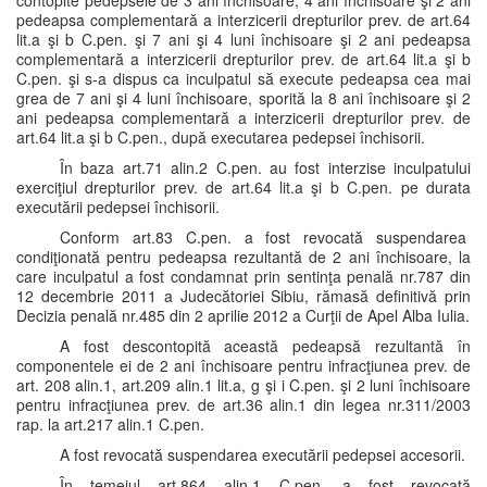
contopite pedepsele de 3 ani închisoare, 4 ani închisoare şi 2 ani
pedeapsa complementară a interzicerii drepturilor prev. de art.64
lit.a şi b C.pen. şi 7 ani şi 4 luni închisoare şi 2 ani pedeapsa
complementară a interzicerii drepturilor prev. de art.64 lit.a şi b
C.pen. şi s-a dispus ca inculpatul să execute pedeapsa cea mai
grea de 7 ani şi 4 luni închisoare, sporită la 8 ani închisoare şi 2
ani pedeapsa complementară a interzicerii drepturilor prev. de
art.64 lit.a şi b C.pen., după executarea pedepsei închisorii.
În baza art.71 alin.2 C.pen. au fost interzise inculpatului
exerciţiul drepturilor prev. de art.64 lit.a şi b C.pen. pe durata
executării pedepsei închisorii.
Conform art.83 C.pen. a fost revocată suspendarea
condiţionată pentru pedeapsa rezultantă de 2 ani închisoare, la
care inculpatul a fost condamnat prin sentinţa penală nr.787 din
12 decembrie 2011 a Judecătoriei Sibiu, rămasă definitivă prin
Decizia penală nr.485 din 2 aprilie 2012 a Curţii de Apel Alba Iulia.
A fost descontopită această pedeapsă rezultantă în
componentele ei de 2 ani închisoare pentru infracţiunea prev. de
art. 208 alin.1, art.209 alin.1 lit.a, g şi i C.pen. şi 2 luni închisoare
pentru infracţiunea prev. de art.36 alin.1 din legea nr.311/2003
rap. la art.217 alin.1 C.pen.
A fost revocată suspendarea executării pedepsei accesorii.
În temeiul art.864 alin.1 C.pen. a fost revocată