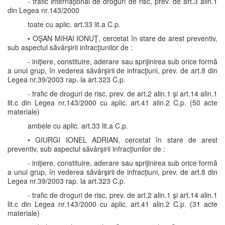
- trafic internaţional de droguri de risc, prev. de art.3 alin.1
din Legea nr.143/2000
toate cu aplic. art.33 lit.a C.p.
• OŞAN MIHAI IONUŢ, cercetat în stare de arest preventiv,
sub aspectul săvârşirii infracţiunilor de :
- iniţiere, constituire, aderare sau sprijinirea sub orice formă
a unui grup, în vederea săvârşirii de infracţiuni, prev. de art.8 din
Legea nr.39/2003 rap. la art.323 C.p.
- trafic de droguri de risc, prev. de art.2 alin.1 şi art.14 alin.1
lit.c din Legea nr.143/2000 cu aplic. art.41 alin.2 C.p. (50 acte
materiale)
ambele cu aplic. art.33 lit.a C.p.
• GIURGI IONEL ADRIAN, cercetat în stare de arest
preventiv, sub aspectul săvârşirii infracţiunilor de :
- iniţiere, constituire, aderare sau sprijinirea sub orice formă
a unui grup, în vederea săvârşirii de infracţiuni, prev. de art.8 din
Legea nr.39/2003 rap. la art.323 C.p.
- trafic de droguri de risc, prev. de art.2 alin.1 şi art.14 alin.1
lit.c din Legea nr.143/2000 cu aplic. art.41 alin.2 C.p. (31 acte
materiale)