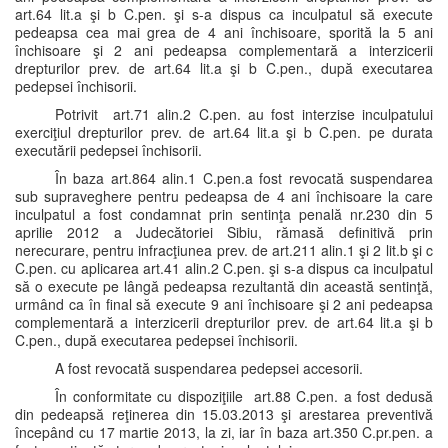
art.64 lit.a şi b C.pen. şi s-a dispus ca inculpatul să execute
pedeapsa cea mai grea de 4 ani închisoare, sporită la 5 ani
închisoare şi 2 ani pedeapsa complementară a interzicerii
drepturilor prev. de art.64 lit.a şi b C.pen., după executarea
pedepsei închisorii.
Potrivit art.71 alin.2 C.pen. au fost interzise inculpatului
exerciţiul drepturilor prev. de art.64 lit.a şi b C.pen. pe durata
executării pedepsei închisorii.
În baza art.864 alin.1 C.pen.a fost revocată suspendarea
sub supraveghere pentru pedeapsa de 4 ani închisoare la care
inculpatul a fost condamnat prin sentinţa penală nr.230 din 5
aprilie 2012 a Judecătoriei Sibiu, rămasă definitivă prin
nerecurare, pentru infracţiunea prev. de art.211 alin.1 şi 2 lit.b şi c
C.pen. cu aplicarea art.41 alin.2 C.pen. şi s-a dispus ca inculpatul
să o execute pe lângă pedeapsa rezultantă din această sentinţă,
urmând ca în final să execute 9 ani închisoare şi 2 ani pedeapsa
complementară a interzicerii drepturilor prev. de art.64 lit.a şi b
C.pen., după executarea pedepsei închisorii.
A fost revocată suspendarea pedepsei accesorii.
În conformitate cu dispoziţiile art.88 C.pen. a fost dedusă
din pedeapsă reţinerea din 15.03.2013 şi arestarea preventivă
începând cu 17 martie 2013, la zi, iar în baza art.350 C.pr.pen. a